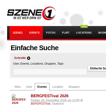
SZENE1
EVENTS
FOTOS
FLIRT
LOCATIONS
MUSI
Einfache Suche
Schreibt
User, Events, Locations, Gruppen, Tags
Einfache S
Alles
User
Events
Location
Gruppen
BERGFESTival 2026
Freitag, 04. Dezember 2026 um 13:00
@
BERGFESTival
, Saalbach