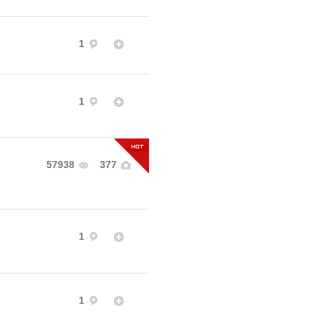
1
1
57938
377
1
1