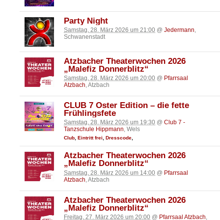
Party Night
Samstag, 28. März 2026 um 21:00
@
Jedermann
,
Schwanenstadt
Atzbacher Theaterwochen 2026
„Malefiz Donnerblitz“
Samstag, 28. März 2026 um 20:00
@
Pfarrsaal
Atzbach
, Atzbach
CLUB 7 Oster Edition – die fette
Frühlingsfete
Samstag, 28. März 2026 um 19:30
@
Club 7 -
Tanzschule Hippmann
, Wels
Club
,
Eintritt frei
,
Dresscode
,
Atzbacher Theaterwochen 2026
„Malefiz Donnerblitz“
Samstag, 28. März 2026 um 14:00
@
Pfarrsaal
Atzbach
, Atzbach
Atzbacher Theaterwochen 2026
„Malefiz Donnerblitz“
Freitag, 27. März 2026 um 20:00
@
Pfarrsaal Atzbach
,