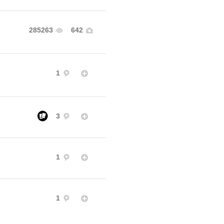
285263
642
1
3
1
1