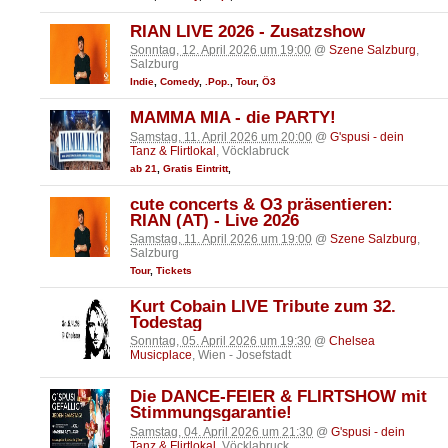
RIAN LIVE 2026 - Zusatzshow
Sonntag, 12. April 2026 um 19:00
@
Szene Salzburg
,
Salzburg
Indie
,
Comedy
,
.Pop.
,
Tour
,
Ö3
MAMMA MIA - die PARTY!
Samstag, 11. April 2026 um 20:00
@
G'spusi - dein
Tanz & Flirtlokal
, Vöcklabruck
ab 21
,
Gratis Eintritt
,
cute concerts & Ö3 präsentieren:
RIAN (AT) - Live 2026
Samstag, 11. April 2026 um 19:00
@
Szene Salzburg
,
Salzburg
Tour
,
Tickets
Kurt Cobain LIVE Tribute zum 32.
Todestag
Sonntag, 05. April 2026 um 19:30
@
Chelsea
Musicplace
, Wien - Josefstadt
Die DANCE-FEIER & FLIRTSHOW mit
Stimmungsgarantie!
Samstag, 04. April 2026 um 21:30
@
G'spusi - dein
Tanz & Flirtlokal
, Vöcklabruck