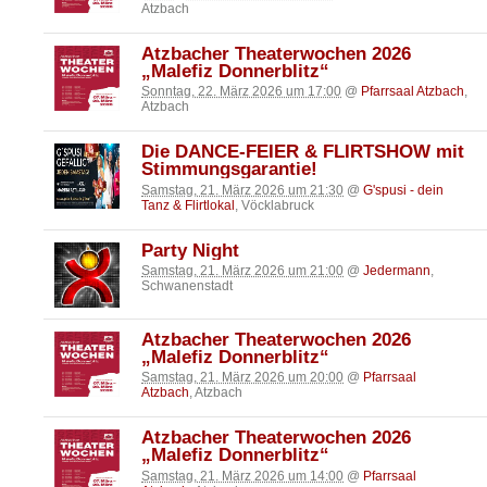
Atzbach
Atzbacher Theaterwochen 2026
„Malefiz Donnerblitz“
Sonntag, 22. März 2026 um 17:00
@
Pfarrsaal Atzbach
,
Atzbach
Die DANCE-FEIER & FLIRTSHOW mit
Stimmungsgarantie!
Samstag, 21. März 2026 um 21:30
@
G'spusi - dein
Tanz & Flirtlokal
, Vöcklabruck
Party Night
Samstag, 21. März 2026 um 21:00
@
Jedermann
,
Schwanenstadt
Atzbacher Theaterwochen 2026
„Malefiz Donnerblitz“
Samstag, 21. März 2026 um 20:00
@
Pfarrsaal
Atzbach
, Atzbach
Atzbacher Theaterwochen 2026
„Malefiz Donnerblitz“
Samstag, 21. März 2026 um 14:00
@
Pfarrsaal