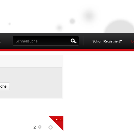
K
Schon Registriert?
L
uche
2