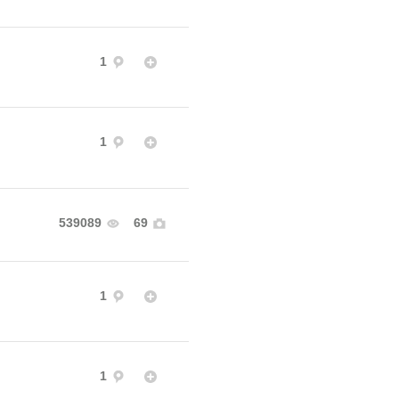
1
1
539089
69
1
1