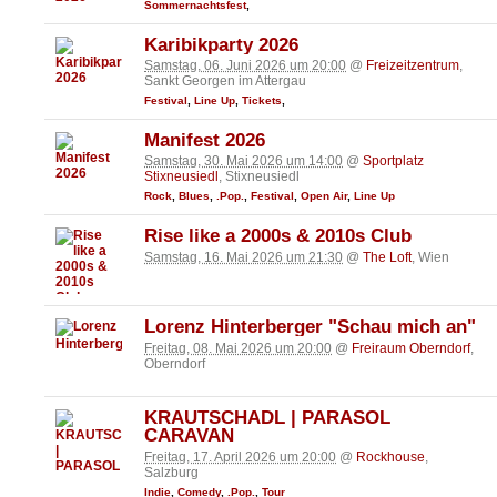
Sommernachtsfest
,
Karibikparty 2026
Samstag, 06. Juni 2026 um 20:00
@
Freizeitzentrum
,
Sankt Georgen im Attergau
Festival
,
Line Up
,
Tickets
,
Manifest 2026
Samstag, 30. Mai 2026 um 14:00
@
Sportplatz
Stixneusiedl
, Stixneusiedl
Rock
,
Blues
,
.Pop.
,
Festival
,
Open Air
,
Line Up
Rise like a 2000s & 2010s Club
Samstag, 16. Mai 2026 um 21:30
@
The Loft
, Wien
Lorenz Hinterberger "Schau mich an"
Freitag, 08. Mai 2026 um 20:00
@
Freiraum Oberndorf
,
Oberndorf
KRAUTSCHÄDL | PARASOL
CARAVAN
Freitag, 17. April 2026 um 20:00
@
Rockhouse
,
Salzburg
Indie
,
Comedy
,
.Pop.
,
Tour