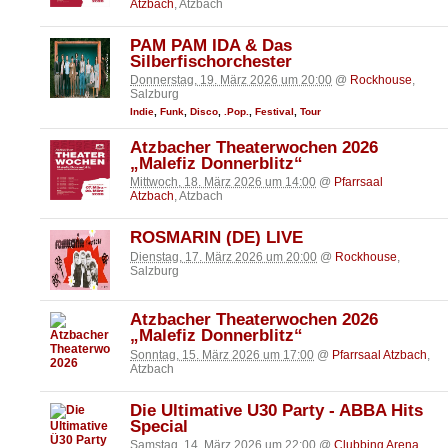
Atzbach
, Atzbach
PAM PAM IDA & Das
Silberfischorchester
Donnerstag, 19. März 2026 um 20:00
@
Rockhouse
,
Salzburg
Indie
,
Funk
,
Disco
,
.Pop.
,
Festival
,
Tour
Atzbacher Theaterwochen 2026
„Malefiz Donnerblitz“
Mittwoch, 18. März 2026 um 14:00
@
Pfarrsaal
Atzbach
, Atzbach
ROSMARIN (DE) LIVE
Dienstag, 17. März 2026 um 20:00
@
Rockhouse
,
Salzburg
Atzbacher Theaterwochen 2026
„Malefiz Donnerblitz“
Sonntag, 15. März 2026 um 17:00
@
Pfarrsaal Atzbach
,
Atzbach
Die Ultimative Ü30 Party - ABBA Hits
Special
Samstag, 14. März 2026 um 22:00
@
Clubbing Arena
,