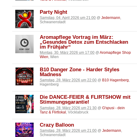
Party Night
Samstag, 04. April 2026 um 21:00
@
Jedermann
,
Schwanenstadt
Aromapflege Vortrag im März:
„Gesundes Detox zum Entschlacken
im Frühjahr“
Montag, 30. März 2026 um 17:00
@
Aromapflege Shop
Wien
, Wien
B10 Danger Zone - Harder Styles
Madness
Samstag, 28. März 2026 um 22:00
@
B10 Hagenberg
,
Hagenberg
Die DANCE-FEIER & FLIRTSHOW mit
Stimmungsgarantie!
Samstag, 28. März 2026 um 21:30
@
G'spusi - dein
Tanz & Flirtlokal
, Vöcklabruck
Crazy Balloon
Samstag, 28. März 2026 um 21:00
@
Jedermann
,
Schwanenstadt