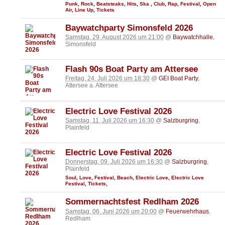
Punk
,
Rock
,
Beatsteaks
,
Hits
,
Ska
,
Club
,
Rap
,
Festival
,
Open
Air
,
Line Up
,
Tickets
Baywatchparty Simonsfeld 2026
Samstag, 29. August 2026 um 21:00
@
Baywatchhalle
,
Simonsfeld
Flash 90s Boat Party am Attersee
Freitag, 24. Juli 2026 um 18:30
@
GEI Boat Party
,
Attersee a. Attersee
Electric Love Festival 2026
Samstag, 11. Juli 2026 um 16:30
@
Salzburgring
,
Plainfeld
Electric Love Festival 2026
Donnerstag, 09. Juli 2026 um 16:30
@
Salzburgring
,
Plainfeld
Soul
,
Love
,
Festival
,
Beach
,
Electric Love
,
Electric Love
Festival
,
Tickets
,
Sommernachtsfest Redlham 2026
Samstag, 06. Juni 2026 um 20:00
@
Feuerwehrhaus
,
Redlham