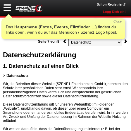
Schon Registriert?
Logg Dich ein!
Close
Das
Hauptmenu (Fotos, Events, Flirtfinder, ...)
findest du
AGB Szene1
links oben, wenn du auf das Menuicon / Szene1 Logo tippst.
Seite 7 von 8
Datenschutzerklärung
1. Datenschutz auf einen Blick
> Datenschutz
Wir, die Betreiber dieser Website (SZENE1 Entertainment GmbH), nehmen den
Schutz Ihrer persönlichen Daten sehr ernst. Wir behandeln Ihre
personenbezogenen Daten vertraulich und entsprechend der gesetzlichen
Datenschutzvorschriften sowie dieser Datenschutzerklärung.
Diese Datenschutzerklärung gilt für unseren Webauftritt (im Folgenden
„Website“), unabhängig davon, ob dieser über einen Computer, ein
Smartphone oder ein anderes mobiles Endgerät aufgerufen wird. In ihr werden
Art, Zweck und Umfang der Datenerhebung im Rahmen der Website-Nutzung
erläutert.
Wir weisen darauf hin, dass die Datenübertragung im Internet (z.B. bei der