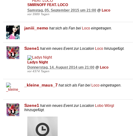
SMIRNOFF FEAT. LOCO
Samstag, 05. September 2015 um 21:00
@
Loco
vor 3989 Tagen
janiii_nemo
hat sich als Fan bei
Loco
eingetragen.
Szene1
hat ein neues Event zur Location
Loco
hinzugefügt.
Ladys Night
Donnerstag, 14. August 2014 um 21:00
@
Loco
vor 4374 Tagen
_kleine_maus_7
hat sich als Fan bei
Loco
eingetragen.
Szene1
hat ein neues Event zur Location
Lobo Wörgl
hinzugefügt.