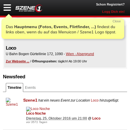
Schon Registriert?
Logg Dich ein!
Close
Das
Hauptmenu (Fotos, Events, Flirtfinder, ...)
findest du
links oben, wenn du auf das Menuicon / Szene1 Logo tippst.
Loco
U Bahn Bogen Gürtellinie 172
,
1090
-
Wien - Alsergrund
Zur Webseite ...
/
Öffnungszeiten:
täglich! Ab 19:00 Uhr
Newsfeed
Timeline
Events
Szene1
hat ein neues Event zur Location
Loco
hinzugefügt.
Loco Noche
Dienstag, 25. Oktober 2016 um 21:00
@
Loco
vor 3571 Tagen