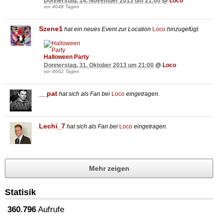
Donnerstag, 14. November 2013 um 21:00
@
Loco
vor 4648 Tagen
Szene1
hat ein neues Event zur Location
Loco
hinzugefügt.
Halloween Party
Donnerstag, 31. Oktober 2013 um 21:00
@
Loco
vor 4662 Tagen
__pat
hat sich als Fan bei
Loco
eingetragen.
Lechi_7
hat sich als Fan bei
Loco
eingetragen.
Mehr zeigen
Statisik
360.796
Aufrufe