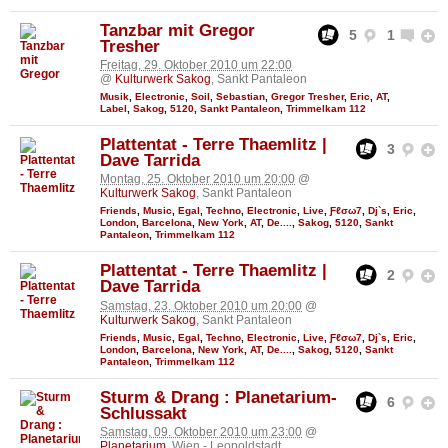
Tanzbar mit Gregor
5
1
Tresher
Freitag, 29. Oktober 2010 um 22:00
@
Kulturwerk Sakog
, Sankt Pantaleon
Musik
,
Electronic
,
Soil
,
Sebastian
,
Gregor Tresher
,
Eric
,
AT
,
Label
,
Sakog
,
5120
,
Sankt Pantaleon
,
Trimmelkam 112
Plattentat - Terre Thaemlitz |
3
Dave Tarrida
Montag, 25. Oktober 2010 um 20:00
@
Kulturwerk Sakog
, Sankt Pantaleon
Friends
,
Music
,
Egal
,
Techno
,
Electronic
,
Live
,
Ƒℓσω7
,
Dj`s
,
Eric
,
London
,
Barcelona
,
New York
,
AT
,
De....
,
Sakog
,
5120
,
Sankt
Pantaleon
,
Trimmelkam 112
Plattentat - Terre Thaemlitz |
2
Dave Tarrida
Samstag, 23. Oktober 2010 um 20:00
@
Kulturwerk Sakog
, Sankt Pantaleon
Friends
,
Music
,
Egal
,
Techno
,
Electronic
,
Live
,
Ƒℓσω7
,
Dj`s
,
Eric
,
London
,
Barcelona
,
New York
,
AT
,
De....
,
Sakog
,
5120
,
Sankt
Pantaleon
,
Trimmelkam 112
Sturm & Drang : Planetarium-
6
Schlussakt
Samstag, 09. Oktober 2010 um 23:00
@
Planetarium
, Wien - Leopoldstadt