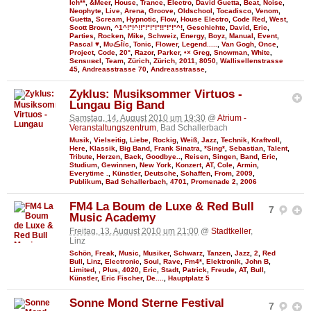
Ích**
,
&Meer
,
House
,
Trance
,
Electro
,
David Guetta
,
Beat
,
Noise
,
Neophyte
,
Live
,
Arena
,
Groove
,
Oldschool
,
Tocadisco
,
Venom
,
Guetta
,
Scream
,
Hypnotic
,
Flow
,
House Electro
,
Code Red
,
West
,
Scott Brown
,
^1^!°!^!!°!°!°!°!!°!°!°^!
,
Geschichte
,
David
,
Eric
,
Parties
,
Rocken
,
Mike
,
Schweiz
,
Energy
,
Boyz
,
Manual
,
Event
,
Pascal ♥
,
MυڪĪīc
,
Tonic
,
Flower
,
Legend.....
,
Van Gogh
,
Once
,
Project
,
Code
,
20°
,
Razor
,
Parker
,
•× Greg
,
Snowman
,
White
,
Ѕєnѕιιвєl
,
Team
,
Zürich
,
Zürich
,
2011
,
8050
,
Wallisellenstrasse
45
,
Andreasstrasse 70
,
Andreasstrasse
,
Zyklus: Musiksommer Virtuos -
Lungau Big Band
Samstag, 14. August 2010 um 19:30
@
Atrium -
Veranstaltungszentrum
, Bad Schallerbach
Musik
,
Vielseitig
,
Liebe
,
Rockig
,
Weiß
,
Jazz
,
Technik
,
Kraftvoll
,
Here
,
Klassik
,
Big Band
,
Frank Sinatra
,
*Sing*
,
Sebastian
,
Talent
,
Tribute
,
Herzen
,
Back
,
Goodbye..
,
Reisen
,
Singen
,
Band
,
Eric
,
Studium
,
Gewinnen
,
New York
,
Konzert
,
AT
,
Cole
,
Armin
,
Everytime .
,
Künstler
,
Deutsche
,
Schaffen
,
From
,
2009
,
Publikum
,
Bad Schallerbach
,
4701
,
Promenade 2
,
2006
FM4 La Boum de Luxe & Red Bull
7
Music Academy
Freitag, 13. August 2010 um 21:00
@
Stadtkeller
,
Linz
Schön
,
Freak
,
Music
,
Musiker
,
Schwarz
,
Tanzen
,
Jazz
,
2
,
Red
Bull
,
Linz
,
Electronic
,
Soul
,
Rave
,
Fm4*
,
Elektronik
,
John B
,
Limited
,
, Plus
,
4020
,
Eric
,
Stadt
,
Patrick
,
Freude
,
AT
,
Bull
,
Künstler
,
Eric Fischer
,
De....
,
Hauptplatz 5
Sonne Mond Sterne Festival
7