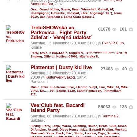
American Bar
, Graz
Graz
,
Grand
,
Kultur
,
Szene
,
Peter
,
Wirtschaft
,
Genuß
,
AT
,
Champagner
,
Getränke
,
Cocktail
,
Ehre
,
Angesagt
,
16 :)
,
Team
,
8010
,
Bar
,
Abraham-a-Santa-Clara-Gasse 2
TrebiSHOWska vs.
61078
101
Parkovica - Fight Party
Zdieľať · Verejná udalosť
Samstag, 13. November 2010 um 21:00
@
Exit VIP Club
,
Košice
Party
,
Sтυя
,
× Яє¡Zъaя ×
,
Siηηℓі¢Ђ
,
^1^!°!^!!°!°!°!°!!°!°!°^!
,
Eric
,
ღ
Sнαkєη
,
Official
,
Košice
,
04001
,
Mäsiarska 8
,
Plattentat | Dusty kid live
27408
40
Samstag, 13. November 2010 um
20:00
@
Kulturwerk Sakog
, Sankt
Pantaleon
Music
,
Sтυя
,
Electronic
,
Live
,
Electric
,
Vinyl
,
Eric
,
Mike
,
AT
,
Mike
Vinyl
,
De....
,
20°
,
Sakog
,
5120
,
Sankt Pantaleon
,
Trimmelkam
112
,
Vee:Club feat. Bacardi
55063
133
Island Party
Samstag, 06. November 2010 um 21:00
@
Terminal2
,
Salzburg
Fleißig
,
Party
,
Tanja
,
Marco
,
Salzburg
,
House
,
Beats
,
Club
,
Disco
,
Dj Antoine
,
Axwell
,
Disco-House
,
Ibiza
,
Bacardi Feeling
,
Moskau
,
Мαяσσи5
,
Paris
,
Back
,
Eric
,
Studio
,
London
,
Gigs
,
Schweiz
,
Bacardi
,
Djane
,
Event
,
Model
,
AT
,
Fυѕѕвall
,
Ehre
,
Momentan
,