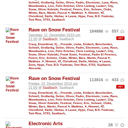
Schnell
,
Großartig
,
Geiler
,
Oliver
,
Padre
,
Electronic
,
Luna
,
Rave
,
Moonbootica
,
Live
,
Felix Kröcher
,
Chris Liebing
,
Lauter!
,
City
,
Snow
,
Oliver Koletzki
,
Festival
,
Feiern
,
Eric
,
Schnee
,
Clubs
,
Winter
,
Bars
,
Martin
,
Pascal ♥
,
Matthias..♥
,
Himmel
,
AT
,
Christkind
,
Stelle
,
Hörbar
,
►Laune
,
Hype
,
Four
,
B.D. Funkstar
,
Toni Rios
,
5753
,
Saalbach
Rave on Snow Festival
184886
557
Samstag, 11. Dezember 2010 um
21:00
@
Saalbach
, Saalbach
Crazy
,
Einzelkind
,
X)..
,
Freunde
,
Liebe
,
Einfach
,
Bescheiden
,
Schnell
,
Großartig
,
Geiler
,
Oliver
,
Padre
,
Electronic
,
Luna
,
Rave
,
Moonbootica
,
Live
,
Felix Kröcher
,
Chris Liebing
,
Lauter!
,
City
,
Snow
,
Oliver Koletzki
,
Frank Sonic
,
Festival
,
Padre El Ferenco
,
Feiern
,
Eric
,
Schnee
,
Clubs
,
Winter
,
Bars
,
Martin
,
Pascal ♥
,
Matthias..♥
,
Himmel
,
AT
,
Christkind
,
Stelle
,
Hörbar
,
►Laune
,
Zeno
,
Hype
,
Four
,
B.D. Funkstar
,
Toni Rios
,
5753
,
Saalbach
,
Alecante
,
Rave on Snow Festival
113816
433
Freitag, 10. Dezember 2010 um
21:00
@
Saalbach
, Saalbach
Crazy
,
Einzelkind
,
X)..
,
Freunde
,
Liebe
,
Einfach
,
Bescheiden
,
Schnell
,
Großartig
,
Geiler
,
Oliver
,
Padre
,
Electronic
,
Luna
,
Rave
,
Moonbootica
,
Live
,
Felix Kröcher
,
Chris Liebing
,
Lauter!
,
City
,
Snow
,
Oliver Koletzki
,
Festival
,
Feiern
,
Eric
,
Schnee
,
Clubs
,
Winter
,
Bars
,
Martin
,
Pascal ♥
,
Matthias..♥
,
Himmel
,
AT
,
Christkind
,
Stelle
,
Hörbar
,
►Laune
,
Hype
,
Four
,
B.D. Funkstar
,
Toni Rios
,
5753
,
Saalbach
,
Electronic Arts
28