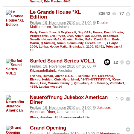
Smirnoff
,
Eric Fischer
,
4040
Le Grande House *XL
33642
77
Edition
Freitag, 19. November 2010 um 21:00
@
Dopler
Multicentrum
, Bratislava
Party
,
Fresh
,
Sтυя
,
× Яє¡Zъaя ×
,
Siηηℓі¢Ђ
,
House
,
David Guetta
,
Progressive
,
Eric Prydz
,
Live
,
Armin Van Buuren
,
Deadmau5
,
Swedish House Mafia
,
Guetta
,
Яαdϊo
,
Mafia
,
David
,
Eric
,
Bude
,
Martin
,
ღ Sнαkєη
,
Armin
,
Community
,
Electra
,
De....
,
♦ Ңөηба
2000
,
Lenka
,
House Mafia
,
Bratislava
,
2100
,
82451
,
Prievozská
18
,
Surfed Sound Series VOL.1
12
Freitag, 19. November 2010 um 20:00
@
Kitzmantelfabrik
, Vorchdorf
Friends
,
Human
,
Oliver
,
B.E.S.T.
,
Minimal
,
●•It
,
Electronic
,
Elektro
,
Helden
,
Club
,
Mylo
,
Mnml
,
^1^!°!^!!°!°!°!°!!°!°!°^!
,
*Crew
,
David
,
Eric
,
Murano
,
Danny ;)
,
ღ Sнαkєη
,
AT
,
- Society
,
Vorchdorf
,
4655
,
Laudachweg 14
Neueröffnung Jukebox American
1
Diner
Freitag, 19. November 2010 um 21:00
@
Jukebox
American Diner
, Unterweitersdorf
Blues
,
Jukebox
,
AT
,
Unterweitersdorf
,
Bar
Grand Opening
Dienstag, 16. November 2010 um 19:00
@
Hemingway