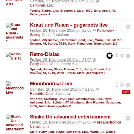
Samstag, 27. November 2010 um 20:00
@
Cembran
, Linz
Techno
,
Padre
,
Linz
,
Electronic
,
Live
,
4020
,
Eric
,
Arts !
,
AT
,
Kellergasse 4
Kraut und Ruam - gugaroots live
Freitag, 26. November 2010 um 22:00
@
Kulturwerk
Sakog
, Sankt Pantaleon
Techno
,
Alternative
,
Electronica
,
Soul
,
Live
,
Maria
,
Eric
,
Martin
,
Konzert
,
AT
,
Sakog
,
5120
,
Sankt Pantaleon
,
Trimmelkam 112
Retro-Disiac
1
Freitag, 26. November 2010 um 21:00
@
Palffy Club
, Wien - Innere Stadt
Special
,
House
,
Blues
,
Fusion
,
Club
,
Juicy
,
School
,
Eric
,
MυڪĪīc
,
AT
,
1010
,
Wien - Innere Stadt
,
Josefsplatz 6
Moonbootica Live
1
Samstag, 20. November 2010 um 21:00
@
Republic-Cafe
, Salzburg
Verloren
,
Salzburg
,
Rave
,
Club
,
Moonbootica
,
Live
,
Mylo
,
Auflegen
,
Eric
,
Spielen
,
AT
,
Mischung
,
Eric Fischer
,
Neunziger
,
5020
,
Anton-Neumayrplatz 2
Shake Uo advanced entertainment
Freitag, 19. November 2010 um 22:00
@
Ars Electronica
Center
, Linz
Klein
,
Party
,
Linz
,
Radio
,
Мαяσσи5
,
Eric
,
Martin
,
AT
,
Wodka
,