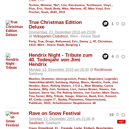
Techno
,
Minimal
,
*Be*
,
Linz
,
Electronica
,
Techhouse
,
Vinyl
,
,
Plus
,
Eric
,
Stadt
,
Betty
,
Mike
,
Marlene
,
AT
,
Mike Vinyl
,
Eric
Fischer
,
Team
,
4040
,
2011
True Christmas Edition
1
Deluxe
Donnerstag, 23. Dezember 2010 um 23:00
@
Volksgarten Clubdisco
, Wien - Innere Stadt
Party
,
True
,
Drugs
,
Bollywood
,
Eric
,
Danny ;)
,
AT
,
Christmas
,
1010
,
Wien - Innere Stadt
,
Burgring 1
Hendrix Night - Tribute zum
4
40. Todesjahr von Jimi
Hendrix
Montag, 13. Dezember 2010 um 20:30
@
Rockhouse
,
Salzburg
Musiker
,
Drummer
,
Unvergesslich
,
Power
,
Begeistert
,
Legende!
,
Uивєs¢Няєιвℓι¢Н
,
Salzburg
,
Hiphop
,
Blues
,
Hendrix
,
Funk
,
Jimi
Hendrix
,
Bass
,
Rolling Stones
,
J.O.E.L
,
Blue Monday
,
Carlos
Santana
,
Billy Joel
,
Santana
,
Live
,
James Brown
,
Stones
,
Joe
Satriani
,
Steve Vai
,
The Rolling Stones
,
Joe Cocker
,
Miles Davis
,
Tina Turner
,
Billy
,
Tribute
,
Songs
,
Gitarren
,
Band
,
Eric
,
Konzert
,
AT
,
Cindy Lauper.!?.
,
Buddy
,
Phänomen
,
Gitarrensound
,
Publikum
,
5020
,
Schallmooser Hauptstrasse 46
Rave on Snow Festival
16
Sonntag, 12. Dezember 2010 um 21:00
@
Saalbach
, Saalbach
Crazy
,
Einzelkind
,
X)..
,
Freunde
,
Liebe
,
Einfach
,
Bescheiden
,