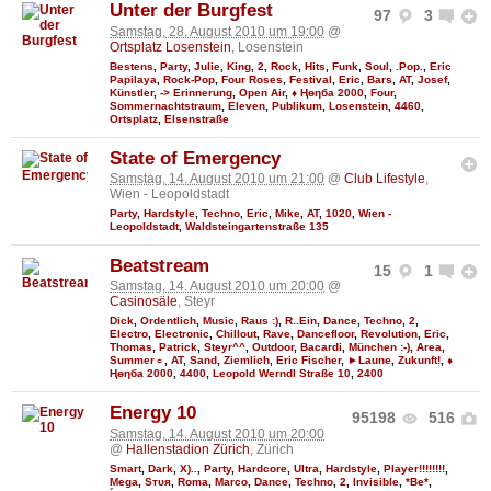
Unter der Burgfest
97
3
Samstag, 28. August 2010 um 19:00
@
Ortsplatz Losenstein
, Losenstein
Bestens
,
Party
,
Julie
,
King
,
2
,
Rock
,
Hits
,
Funk
,
Soul
,
.Pop.
,
Eric
Papilaya
,
Rock-Pop
,
Four Roses
,
Festival
,
Eric
,
Bars
,
AT
,
Josef
,
Künstler
,
-> Erinnerung
,
Open Air
,
♦ Ңөηба 2000
,
Four
,
Sommernachtstraum
,
Eleven
,
Publikum
,
Losenstein
,
4460
,
Ortsplatz
,
EIsenstraße
State of Emergency
Samstag, 14. August 2010 um 21:00
@
Club Lifestyle
,
Wien - Leopoldstadt
Party
,
Hardstyle
,
Techno
,
Eric
,
Mike
,
AT
,
1020
,
Wien -
Leopoldstadt
,
Waldsteingartenstraße 135
Beatstream
15
1
Samstag, 14. August 2010 um 20:00
@
Casinosäle
, Steyr
Dick
,
Ordentlich
,
Music
,
Raus :)
,
R..Ein
,
Dance
,
Techno
,
2
,
Electro
,
Electronic
,
Chillout
,
Rave
,
Dancefloor
,
Revolution
,
Eric
,
Thomas
,
Patrick
,
Steyr^^
,
Outdoor
,
Bacardi
,
München :-)
,
Area
,
Summer☼
,
AT
,
Sand
,
Ziemlich
,
Eric Fischer
,
►Laune
,
Zukunft!
,
♦
Ңөηба 2000
,
4400
,
Leopold Werndl Straße 10
,
2400
Energy 10
95198
516
Samstag, 14. August 2010 um 20:00
@
Hallenstadion Zürich
, Zürich
Smart
,
Dark
,
X)..
,
Party
,
Hardcore
,
Ultra
,
Hardstyle
,
Player!!!!!!!!
,
Mega
,
Sтυя
,
Roma
,
Marco
,
Dance
,
Techno
,
2
,
Invisible
,
*Be*
,