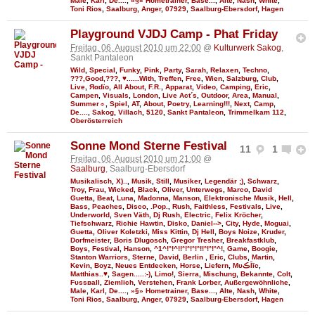
Male
,
Karl
,
De....
,
»§» Hometrainer
,
Base...
,
Alte
,
Nash
,
White
,
Toni Rios
,
Saalburg
,
Anger
,
07929
,
Saalburg-Ebersdorf
,
Hagen
Playground VJDJ Camp - Phat Friday
Freitag, 06. August 2010 um 22:00
@
Kulturwerk Sakog
,
Sankt Pantaleon
Wild
,
Special
,
Funky
,
Pink
,
Party
,
Sarah
,
Relaxen
,
Techno
,
???,Good,???
,
♥......With
,
Treffen
,
Free
,
Wien
,
Salzburg
,
Club
,
Live
,
Яαdϊo
,
All About
,
F.R.
,
Apparat
,
Video
,
Camping
,
Eric
,
Campen
,
Visuals
,
London
,
Live Act´s
,
Outdoor
,
Area
,
Manual
,
Summer☼
,
Spiel
,
AT
,
About
,
Poetry
,
Learning!!!
,
Next
,
Camp
,
De....
,
Sakog
,
Villach
,
5120
,
Sankt Pantaleon
,
Trimmelkam 112
,
Oberösterreich
Sonne Mond Sterne Festival
11
1
Freitag, 06. August 2010 um 21:00
@
Saalburg
, Saalburg-Ebersdorf
Musikalisch
,
X)..
,
Musik
,
Still
,
Musiker
,
Legendär ;)
,
Schwarz
,
Troy
,
Frau
,
Wicked
,
Black
,
Oliver
,
Unterwegs
,
Marco
,
David
Guetta
,
Beat
,
Luna
,
Madonna
,
Manson
,
Elektronische Musik
,
Hell
,
Bass
,
Peaches
,
Disco
,
.Pop.
,
Rush
,
Faithless
,
Festivals
,
Live
,
Underworld
,
Sven Väth
,
Dj Rush
,
Electric
,
Felix Kröcher
,
Tiefschwarz
,
Richie Hawtin
,
Disko
,
Daniel-->
,
City
,
Hyde
,
Moguai
,
Guetta
,
Oliver Koletzki
,
Miss Kittin
,
Dj Hell
,
Boys Noize
,
Kruder
,
Dorfmeister
,
Boris Dlugosch
,
Gregor Tresher
,
Breakfastklub
,
Boys
,
Festival
,
Hanson
,
^1^!°!^!!°!°!°!°!!°!°!°^!
,
Game
,
Boogie
,
Stanton Warriors
,
Sterne
,
David
,
Berlin
,
Eric
,
Clubs
,
Martin
,
Kevin
,
Boyz
,
Neues Entdecken
,
Horse
,
Liefern
,
MυڪĪīc
,
Matthias..♥
,
Sagen.....:-)
,
Limo!
,
Sierra
,
Mischung
,
Bekannte
,
Colt
,
Fυѕѕвall
,
Ziemlich
,
Verstehen
,
Frank Lorber
,
Außergewöhnliche
,
Male
,
Karl
,
De....
,
»§» Hometrainer
,
Base...
,
Alte
,
Nash
,
White
,
Toni Rios
,
Saalburg
,
Anger
,
07929
,
Saalburg-Ebersdorf
,
Hagen