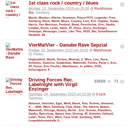
1st class rock / country / blues
Montag, 13. September 2010 um 20:30
@
Rockhouse-
Bar
, Salzburg
Musik
,
Musiker
,
Alleine
,
Drummer
,
Player!!!!!!!!
,
Legende!
,
Free
,
Salzburg
,
Rock
,
World
,
Blues
,
Country
,
Live
,
Eric Clapton
,
Guitar
,
Harris
,
Van Morrison
,
Festival
,
Band
,
Geschichte
,
Eric
,
Studio
,
London
,
Kevin
,
Leute
,
Spiel
,
AT
,
Class
,
Gerry
,
Sechziger
,
Siebziger
,
Neunziger
,
Lewis
,
Like This
,
5020
,
Bar
,
Schallmooser
Hauptstr. 46
VierMalVier - Danube Rave Sepzial
Freitag, 10. September 2010 um 20:00
@
Warehouse
,
St. Pölten
Unglaublich
,
Musik
,
Techno
,
Minimal
,
2
,
Wien
,
Linz
,
Rave
,
Schönes
,
Sowieso
,
September
,
Мαяσσи5
,
Feines
,
Party´s
,
Eric
,
AT
,
Focus
,
Eric Fischer
,
Warehouse
,
st. pölten
,
3100
,
Kelsengasse 9
Driving Forces Rec.
33558
71
Labelnight with Virgil
Enzinger
Samstag, 04. September 2010 um 22:00
@
b.lack
,
Salzburg
National
,
Unsicher
,
Egal
,
Weiß
,
Black
,
Klar
,
Techno
,
Umsonst
,
♥......With
,
Wien
,
Salzburg
,
Club
,
Hope
,
The Advent
,
Nature
,
Мαяσσи5
,
Chicago
,
History
,
Berlin
,
Eric
,
Events
,
Künstlern
,
Studio
,
Barcelona
,
Nature One
,
Driving
,
AT
,
Künstler
,
Holland
,
Label
,
Team
,
Flex, Wien
,
Cave Club, Salzburg
,
5020
,
Leopoldskronstraße 5
,