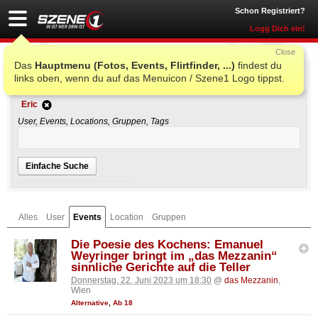
Schon Registriert?
Logg Dich ein!
Close
Das
Hauptmenu (Fotos, Events, Flirtfinder, ...)
findest du
Einfache Suche
links oben, wenn du auf das Menuicon / Szene1 Logo tippst.
Eric
User, Events, Locations, Gruppen, Tags
Einfache Suche
Alles
User
Events
Location
Gruppen
Die Poesie des Kochens: Emanuel
Weyringer bringt im „das Mezzanin“
sinnliche Gerichte auf die Teller
Donnerstag, 22. Juni 2023 um 18:30
@
das Mezzanin
,
Wien
Alternative
,
Ab 18