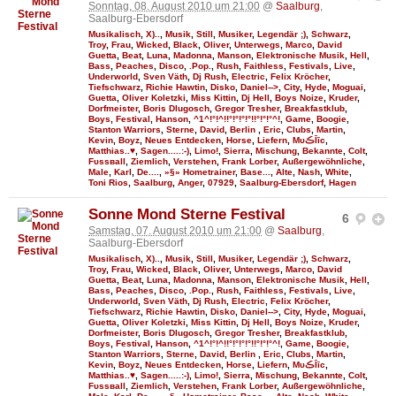
Sonntag, 08. August 2010 um 21:00
@
Saalburg
,
Saalburg-Ebersdorf
Musikalisch
,
X)..
,
Musik
,
Still
,
Musiker
,
Legendär ;)
,
Schwarz
,
Troy
,
Frau
,
Wicked
,
Black
,
Oliver
,
Unterwegs
,
Marco
,
David
Guetta
,
Beat
,
Luna
,
Madonna
,
Manson
,
Elektronische Musik
,
Hell
,
Bass
,
Peaches
,
Disco
,
.Pop.
,
Rush
,
Faithless
,
Festivals
,
Live
,
Underworld
,
Sven Väth
,
Dj Rush
,
Electric
,
Felix Kröcher
,
Tiefschwarz
,
Richie Hawtin
,
Disko
,
Daniel-->
,
City
,
Hyde
,
Moguai
,
Guetta
,
Oliver Koletzki
,
Miss Kittin
,
Dj Hell
,
Boys Noize
,
Kruder
,
Dorfmeister
,
Boris Dlugosch
,
Gregor Tresher
,
Breakfastklub
,
Boys
,
Festival
,
Hanson
,
^1^!°!^!!°!°!°!°!!°!°!°^!
,
Game
,
Boogie
,
Stanton Warriors
,
Sterne
,
David
,
Berlin
,
Eric
,
Clubs
,
Martin
,
Kevin
,
Boyz
,
Neues Entdecken
,
Horse
,
Liefern
,
MυڪĪīc
,
Matthias..♥
,
Sagen.....:-)
,
Limo!
,
Sierra
,
Mischung
,
Bekannte
,
Colt
,
Fυѕѕвall
,
Ziemlich
,
Verstehen
,
Frank Lorber
,
Außergewöhnliche
,
Male
,
Karl
,
De....
,
»§» Hometrainer
,
Base...
,
Alte
,
Nash
,
White
,
Toni Rios
,
Saalburg
,
Anger
,
07929
,
Saalburg-Ebersdorf
,
Hagen
Sonne Mond Sterne Festival
6
Samstag, 07. August 2010 um 21:00
@
Saalburg
,
Saalburg-Ebersdorf
Musikalisch
,
X)..
,
Musik
,
Still
,
Musiker
,
Legendär ;)
,
Schwarz
,
Troy
,
Frau
,
Wicked
,
Black
,
Oliver
,
Unterwegs
,
Marco
,
David
Guetta
,
Beat
,
Luna
,
Madonna
,
Manson
,
Elektronische Musik
,
Hell
,
Bass
,
Peaches
,
Disco
,
.Pop.
,
Rush
,
Faithless
,
Festivals
,
Live
,
Underworld
,
Sven Väth
,
Dj Rush
,
Electric
,
Felix Kröcher
,
Tiefschwarz
,
Richie Hawtin
,
Disko
,
Daniel-->
,
City
,
Hyde
,
Moguai
,
Guetta
,
Oliver Koletzki
,
Miss Kittin
,
Dj Hell
,
Boys Noize
,
Kruder
,
Dorfmeister
,
Boris Dlugosch
,
Gregor Tresher
,
Breakfastklub
,
Boys
,
Festival
,
Hanson
,
^1^!°!^!!°!°!°!°!!°!°!°^!
,
Game
,
Boogie
,
Stanton Warriors
,
Sterne
,
David
,
Berlin
,
Eric
,
Clubs
,
Martin
,
Kevin
,
Boyz
,
Neues Entdecken
,
Horse
,
Liefern
,
MυڪĪīc
,
Matthias..♥
,
Sagen.....:-)
,
Limo!
,
Sierra
,
Mischung
,
Bekannte
,
Colt
,
Fυѕѕвall
,
Ziemlich
,
Verstehen
,
Frank Lorber
,
Außergewöhnliche
,