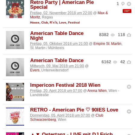
Retro Party | American Pie
1
Special
Freitag, 02. November 2018 um 22:00
@
Max &
Moritz
, Regau
House
,
Club
,
R´n´b
,
Love
,
Festival
American Table Dance
8382
118
Night
Freitag, 05. Oktober 2018 um 21:00
@
Empire St. Martin
,
St. Martin / Mühlkreis
American Table Dance
6162
42
Mittwoch, 09. Mai 2018 um 21:00
@
Evers
, Unterweitersdorf
Impericon Festival 2018 Wien
Freitag, 20. April 2018 um 07:00
@
Arena Wien
, Wien -
Landstraße
RETRO - American Pie ♡ 90IES Love
Donnerstag, 05. April 2018 um 07:00
@
Club
Schwarzenberg
, Wien
▲▼ Ostertanz - LIVE mit DJ Erich