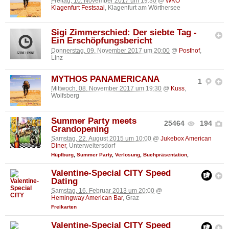
Freitag, 10. November 2017 um 19:30
@
WKO
Klagenfurt Festsaal
, Klagenfurt am Wörthersee
Sigi Zimmerschied: Der siebte Tag -
Ein Erschöpfungsbericht
Donnerstag, 09. November 2017 um 20:00
@
Posthof
,
Linz
MYTHOS PANAMERICANA
1
Mittwoch, 08. November 2017 um 19:30
@
Kuss
,
Wolfsberg
Summer Party meets
25464
194
Grandopening
Samstag, 22. August 2015 um 10:00
@
Jukebox American
Diner
, Unterweitersdorf
Hüpfburg
,
Summer Party
,
Verlosung
,
Buchpräsentation
,
Valentine-Special CITY Speed
Dating
Samstag, 16. Februar 2013 um 20:00
@
Hemingway American Bar
, Graz
Freikarten
Valentine-Special CITY Speed