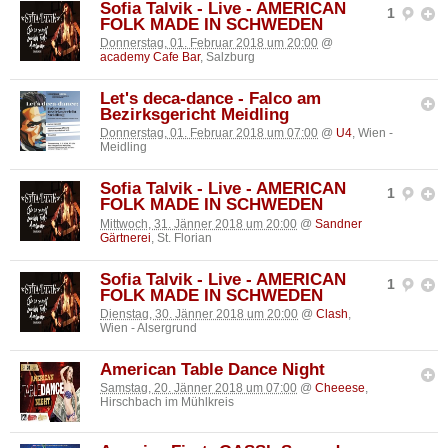
Sofia Talvik - Live - AMERICAN
1
FOLK MADE IN SCHWEDEN
Donnerstag, 01. Februar 2018 um 20:00
@
academy Cafe Bar
, Salzburg
Let's deca-dance - Falco am
Bezirksgericht Meidling
Donnerstag, 01. Februar 2018 um 07:00
@
U4
, Wien -
Meidling
Sofia Talvik - Live - AMERICAN
1
FOLK MADE IN SCHWEDEN
Mittwoch, 31. Jänner 2018 um 20:00
@
Sandner
Gärtnerei
, St. Florian
Sofia Talvik - Live - AMERICAN
1
FOLK MADE IN SCHWEDEN
Dienstag, 30. Jänner 2018 um 20:00
@
Clash
,
Wien - Alsergrund
American Table Dance Night
Samstag, 20. Jänner 2018 um 07:00
@
Cheeese
,
Hirschbach im Mühlkreis