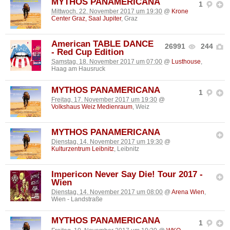
MYTHOS PANAMERICANA
1
Mittwoch, 22. November 2017 um 19:30
@
Krone
Center Graz, Saal Jupiter
, Graz
American TABLE DANCE
26991
244
- Red Cup Edition
Samstag, 18. November 2017 um 07:00
@
Lusthouse
,
Haag am Hausruck
MYTHOS PANAMERICANA
1
Freitag, 17. November 2017 um 19:30
@
Volkshaus Weiz Medienraum
, Weiz
MYTHOS PANAMERICANA
Dienstag, 14. November 2017 um 19:30
@
Kulturzentrum Leibnitz
, Leibnitz
Impericon Never Say Die! Tour 2017 -
Wien
Dienstag, 14. November 2017 um 08:00
@
Arena Wien
,
Wien - Landstraße
MYTHOS PANAMERICANA
1