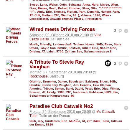
Sweet
,
Lena
,
Weise
,
Grün
,
Schwarz
,
Anna
,
Herb
,
Marco
,
Wien
,
Graz
,
House
,
Rush
,
Detroit
,
Groove
,
Glow
,
Otto
,
^1^!°!^!!°!°!°!°!!°!
°!°^!
,
Andy
,
Eric
,
Thomas
,
Florian
,
Park
,
Dominik
,
Hunger
,
Rohr
,
AT
,
Colt
,
Treiben
,
20°
,
Mischa
,
16 :)
,
Volume
,
1020
,
Wien -
Leopoldstadt
,
Oswald Thomas Platz 1
,
Praterstern
Wired meets Driving Forces
3
Samstag, 09. Oktober 2010 um 21:00
@
Villa
Crazy Daisy
, Zell am See
Musik
,
Friendly
,
Leidenschaft
,
Techno
,
House
,
90Er
,
Rave
,
Stars
,
Urban
,
,Gayle San
,
Nature
,
Festival
,
Arbeit
,
Eric
,
Nature One
,
Driving
,
AT
,
Label
,
5700
,
Zell am See
,
Salzmannstrasse 8
A Tribute To Stevie Ray
2
Vaughan
Montag, 27. September 2010 um 20:30
@
Rockhouse
, Salzburg
Gitarrist
,
Drummer
,
Dance
,
Begeistert
,
Salzburg
,
Blues
,
80Er
,
Hendrix
,
Stevie Ray Vaughan
,
Jimi Hendrix
,
Eric Clapton
,
America
,
Tribute
,
Songs
,
Band
,
David
,
Peter
,
Eric
,
Gigs
,
Winter
,
Konzert
,
AT
,
Erfolg
,
1983
,
20°
,
Technisch
,
Publikum
,
5020
,
Bar
,
Schallmooser Hauptstrasse 46
Paradise Club Catwalk No2
Freitag, 24. September 2010 um 20:00
@
Ms Catwalk
Tulln
, Tulln an der Donau
Club
,
City
,
Turntables
,
Eric
,
MυڪĪīc
,
AT
,
20°
,
3430
,
Tulln
,
Tulln an
der Donau
,
8910