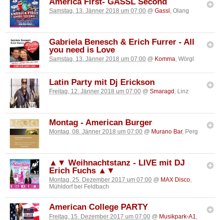
America First- GASSL Second
Samstag, 13. Jänner 2018 um 07:00
@
Gassl
, Olang
Gabriela Benesch & Erich Furrer - All
you need is Love
Samstag, 13. Jänner 2018 um 07:00
@
Komma
, Wörgl
Latin Party mit Dj Erickson
Freitag, 12. Jänner 2018 um 07:00
@
Smaragd
, Linz
Montag - American Burger
Montag, 08. Jänner 2018 um 07:00
@
Murano Bar
, Perg
▲▼ Weihnachtstanz - LIVE mit DJ
Erich Fuchs ▲▼
Montag, 25. Dezember 2017 um 07:00
@
MAX Disco
,
Mühldorf bei Feldbach
American College PARTY
Freitag, 15. Dezember 2017 um 07:00
@
Musikpark-A1
,