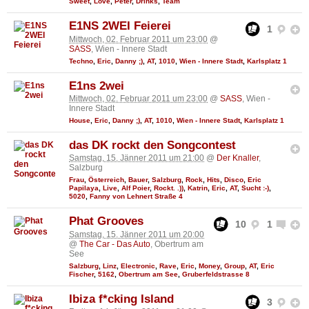
Sweet
,
Love
,
Peter
,
Drinks
,
Team
E1NS 2WEI Feierei
1
Mittwoch, 02. Februar 2011 um 23:00
@
SASS
, Wien - Innere Stadt
Techno
,
Eric
,
Danny ;)
,
AT
,
1010
,
Wien - Innere Stadt
,
Karlsplatz 1
E1ns 2wei
Mittwoch, 02. Februar 2011 um 23:00
@
SASS
, Wien -
Innere Stadt
House
,
Eric
,
Danny ;)
,
AT
,
1010
,
Wien - Innere Stadt
,
Karlsplatz 1
das DK rockt den Songcontest
Samstag, 15. Jänner 2011 um 21:00
@
Der Knaller
,
Salzburg
Frau
,
Österreich
,
Bauer
,
Salzburg
,
Rock
,
Hits
,
Disco
,
Eric
Papilaya
,
Live
,
Alf Poier
,
Rockt. .))
,
Katrin
,
Eric
,
AT
,
Sucht :-)
,
5020
,
Fanny von Lehnert Straße 4
Phat Grooves
10
1
Samstag, 15. Jänner 2011 um 20:00
@
The Car - Das Auto
, Obertrum am
See
Salzburg
,
Linz
,
Electronic
,
Rave
,
Eric
,
Money
,
Group
,
AT
,
Eric
Fischer
,
5162
,
Obertrum am See
,
Gruberfeldstrasse 8
Ibiza f*cking Island
3