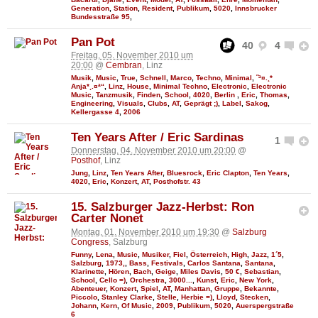
Generation
,
Station
,
Resident
,
Publikum
,
5020
,
Innsbrucker
Bundesstraße 95
,
Pan Pot
40
4
Freitag, 05. November 2010 um
20:00
@
Cembran
, Linz
Musik
,
Music
,
True
,
Schnell
,
Marco
,
Techno
,
Minimal
,
˜ª¤.¸*
Anja*¸.¤ª“
,
Linz
,
House
,
Minimal Techno
,
Electronic
,
Electronic
Music
,
Tanzmusik
,
Finden
,
School
,
4020
,
Berlin
,
Eric
,
Thomas
,
Engineering
,
Visuals
,
Clubs
,
AT
,
Geprägt ;)
,
Label
,
Sakog
,
Kellergasse 4
,
2006
Ten Years After / Eric Sardinas
1
Donnerstag, 04. November 2010 um 20:00
@
Posthof
, Linz
Jung
,
Linz
,
Ten Years After
,
Bluesrock
,
Eric Clapton
,
Ten Years
,
4020
,
Eric
,
Konzert
,
AT
,
Posthofstr. 43
15. Salzburger Jazz-Herbst: Ron
Carter Nonet
Montag, 01. November 2010 um 19:30
@
Salzburg
Congress
, Salzburg
Funny
,
Lena
,
Music
,
Musiker
,
Fiel
,
Österreich
,
High
,
Jazz
,
1´5
,
Salzburg
,
1973,
,
Bass
,
Festivals
,
Carlos Santana
,
Santana
,
Klarinette
,
Hören
,
Bach
,
Geige
,
Miles Davis
,
50 €
,
Sebastian
,
School
,
Cello =)
,
Orchestra
,
3000...
,
Kunst
,
Eric
,
New York
,
Abenteuer
,
Konzert
,
Spiel
,
AT
,
Manhattan
,
Gruppe
,
Bekannte
,
Piccolo
,
Stanley Clarke
,
Stelle
,
Herbie =)
,
Lloyd
,
Stecken
,
Johann
,
Kern
,
Of Music
,
2009
,
Publikum
,
5020
,
Auerspergstraße
6