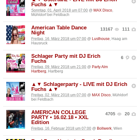
Fuchs ▲▼
Sonntag, 01. April 2018 um 07:00
@
MAX Disco
,
Mühldorf bei Feldbach
American Table Dance
13167
111
Night
Freitag, 16. März 2018 um 07:00
@
Lusthouse
, Haag am
Hausruck
Schlager Party mit DJ Erich
6
Fuchs
Freitag, 09. März 2018 um 21:00
@
Party Alm
Hartberg
, Hartberg
▲▼ Schlagerparty - LIVE mit DJ Erich
Fuchs ▲▼
Freitag, 02. März 2018 um 07:00
@
MAX Disco
, Mühldorf
bei Feldbach
AMERICAN COLLEGE
4705
20
PARTY • 16.02.18 • XXL
Edition
Freitag, 16. Februar 2018 um 07:00
@
Bollwerk
, Wien