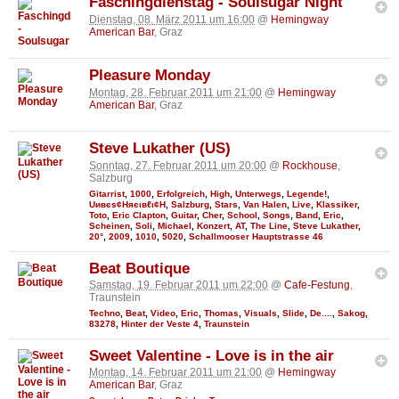
Faschingdienstag - Soulsugar Night
Dienstag, 08. März 2011 um 16:00
@
Hemingway
American Bar
, Graz
Pleasure Monday
Montag, 28. Februar 2011 um 21:00
@
Hemingway
American Bar
, Graz
Steve Lukather (US)
Sonntag, 27. Februar 2011 um 20:00
@
Rockhouse
,
Salzburg
Gitarrist
,
1000
,
Erfolgreich
,
High
,
Unterwegs
,
Legende!
,
Uивєs¢Няєιвℓι¢Н
,
Salzburg
,
Stars
,
Van Halen
,
Live
,
Klassiker
,
Toto
,
Eric Clapton
,
Guitar
,
Cher
,
School
,
Songs
,
Band
,
Eric
,
Scheinen
,
Soli
,
Michael
,
Konzert
,
AT
,
The Line
,
Steve Lukather
,
20°
,
2009
,
1010
,
5020
,
Schallmooser Hauptstrasse 46
Beat Boutique
Samstag, 19. Februar 2011 um 22:00
@
Cafe-Festung
,
Traunstein
Techno
,
Beat
,
Video
,
Eric
,
Thomas
,
Visuals
,
Slide
,
De....
,
Sakog
,
83278
,
Hinter der Veste 4
,
Traunstein
Sweet Valentine - Love is in the air
Montag, 14. Februar 2011 um 21:00
@
Hemingway
American Bar
, Graz