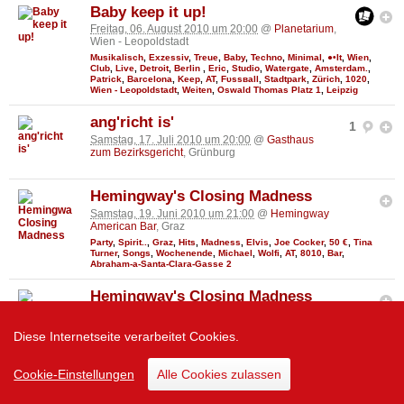
Baby keep it up!
Freitag, 06. August 2010 um 20:00
@
Planetarium
,
Wien - Leopoldstadt
Musikalisch
,
Exzessiv
,
Treue
,
Baby
,
Techno
,
Minimal
,
●•It
,
Wien
,
Club
,
Live
,
Detroit
,
Berlin
,
Eric
,
Studio
,
Watergate
,
Amsterdam.
,
Patrick
,
Barcelona
,
Keep
,
AT
,
Fυѕѕвall
,
Stadtpark
,
Zürich
,
1020
,
Wien - Leopoldstadt
,
Weiten
,
Oswald Thomas Platz 1
,
Leipzig
ang'richt is'
1
Samstag, 17. Juli 2010 um 20:00
@
Gasthaus
zum Bezirksgericht
, Grünburg
Hemingway's Closing Madness
Samstag, 19. Juni 2010 um 21:00
@
Hemingway
American Bar
, Graz
Party
,
Spirit..
,
Graz
,
Hits
,
Madness
,
Elvis
,
Joe Cocker
,
50 €
,
Tina
Turner
,
Songs
,
Wochenende
,
Michael
,
Wolfi
,
AT
,
8010
,
Bar
,
Abraham-a-Santa-Clara-Gasse 2
Hemingway's Closing Madness
Freitag, 18. Juni 2010 um 21:00
@
Hemingway
American Bar
, Graz
Diese Internetseite verarbeitet Cookies.
Party
,
Spirit..
,
Graz
,
Hits
,
Madness
,
Elvis
,
Joe Cocker
,
50 €
,
Tina
Turner
,
Songs
,
Wochenende
,
Michael
,
Wolfi
,
AT
,
8010
,
Bar
,
Abraham-a-Santa-Clara-Gasse 2
Cookie-Einstellungen
Alle Cookies zulassen
Agnes Milewski