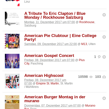
Linz
A Tribute To Eric Clapton / Blue
Monday / Rockhouse Salzburg
Montag, 11. Dezember 2017 um 07:00
@
Rockhouse
,
Salzburg
American Pie Clubtour | Eine College
Party!
Samstag, 09. Dezember 2017 um 22:00
@
M13
, Ulten
American Gospel Concert
1
Freitag, 08. Dezember 2017 um 07:00
@
Plus
City
, Pasching
American Highscool
10598
103
Freitag, 08. Dezember 2017 um
07:00
@
Empire St. Martin
, St. Martin
/ Mühlkreis
American Burger Montag in der
murano
Donnerstag, 07. Dezember 2017 um 07:00
@
Murano
Bar
, Perg