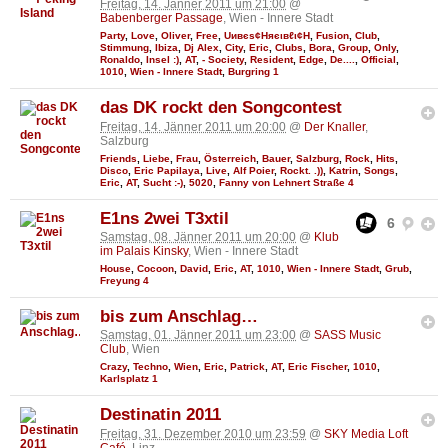
Freitag, 14. Jänner 2011 um 21:00
@
Babenberger Passage
, Wien - Innere Stadt
Party
,
Love
,
Oliver
,
Free
,
Uивєs¢Няєιвℓι¢Н
,
Fusion
,
Club
,
Stimmung
,
Ibiza
,
Dj Alex
,
City
,
Eric
,
Clubs
,
Bora
,
Group
,
Only
,
Ronaldo
,
Insel :)
,
AT
,
- Society
,
Resident
,
Edge
,
De....
,
Official
,
1010
,
Wien - Innere Stadt
,
Burgring 1
das DK rockt den Songcontest
Freitag, 14. Jänner 2011 um 20:00
@
Der Knaller
,
Salzburg
Friends
,
Liebe
,
Frau
,
Österreich
,
Bauer
,
Salzburg
,
Rock
,
Hits
,
Disco
,
Eric Papilaya
,
Live
,
Alf Poier
,
Rockt. .))
,
Katrin
,
Songs
,
Eric
,
AT
,
Sucht :-)
,
5020
,
Fanny von Lehnert Straße 4
E1ns 2wei T3xtil
6
Samstag, 08. Jänner 2011 um 20:00
@
Klub
im Palais Kinsky
, Wien - Innere Stadt
House
,
Cocoon
,
David
,
Eric
,
AT
,
1010
,
Wien - Innere Stadt
,
Grub
,
Freyung 4
bis zum Anschlag…
Samstag, 01. Jänner 2011 um 23:00
@
SASS Music
Club
, Wien
Crazy
,
Techno
,
Wien
,
Eric
,
Patrick
,
AT
,
Eric Fischer
,
1010
,
Karlsplatz 1
Destinatin 2011
Freitag, 31. Dezember 2010 um 23:59
@
SKY Media Loft
Café
, Linz