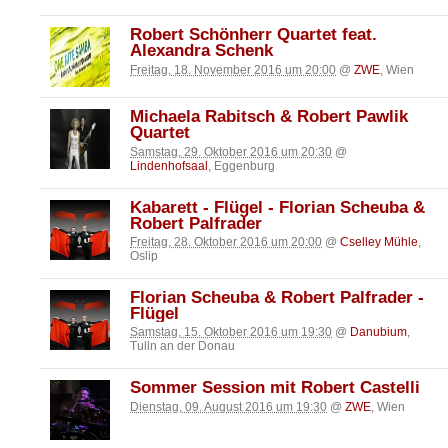
Robert Schönherr Quartet feat.
Alexandra Schenk
Freitag, 18. November 2016 um 20:00
@
ZWE
, Wien
Michaela Rabitsch & Robert Pawlik
Quartet
Samstag, 29. Oktober 2016 um 20:30
@
Lindenhofsaal
, Eggenburg
Kabarett - Flügel - Florian Scheuba &
Robert Palfrader
Freitag, 28. Oktober 2016 um 20:00
@
Cselley Mühle
,
Oslip
Florian Scheuba & Robert Palfrader -
Flügel
Samstag, 15. Oktober 2016 um 19:30
@
Danubium
,
Tulln an der Donau
Sommer Session mit Robert Castelli
Dienstag, 09. August 2016 um 19:30
@
ZWE
, Wien