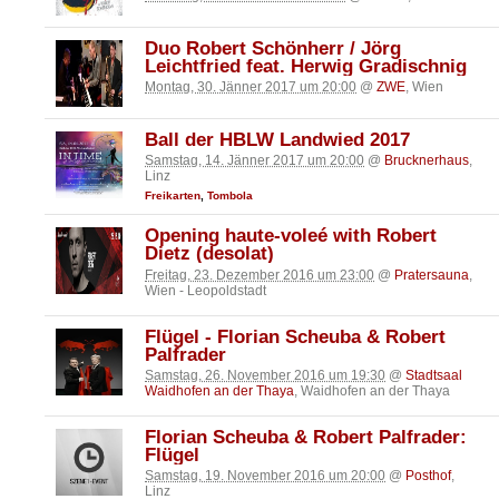
Duo Robert Schönherr / Jörg
Leichtfried feat. Herwig Gradischnig
Montag, 30. Jänner 2017 um 20:00
@
ZWE
, Wien
Ball der HBLW Landwied 2017
Samstag, 14. Jänner 2017 um 20:00
@
Brucknerhaus
,
Linz
Freikarten
,
Tombola
Opening haute-voleé with Robert
Dietz (desolat)
Freitag, 23. Dezember 2016 um 23:00
@
Pratersauna
,
Wien - Leopoldstadt
Flügel - Florian Scheuba & Robert
Palfrader
Samstag, 26. November 2016 um 19:30
@
Stadtsaal
Waidhofen an der Thaya
, Waidhofen an der Thaya
Florian Scheuba & Robert Palfrader:
Flügel
Samstag, 19. November 2016 um 20:00
@
Posthof
,
Linz