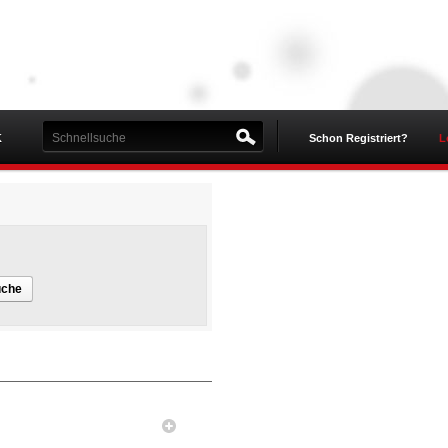
K
Schon Registriert?
L
uche