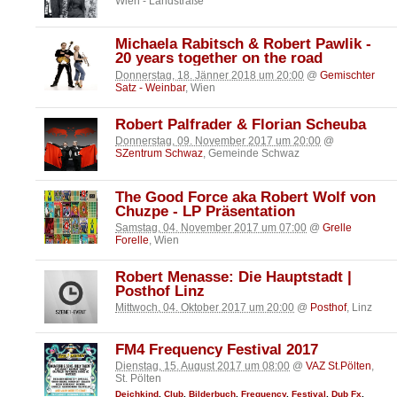
Wien - Landstraße
Michaela Rabitsch & Robert Pawlik -
20 years together on the road
Donnerstag, 18. Jänner 2018 um 20:00
@
Gemischter
Satz - Weinbar
, Wien
Robert Palfrader & Florian Scheuba
Donnerstag, 09. November 2017 um 20:00
@
SZentrum Schwaz
, Gemeinde Schwaz
The Good Force aka Robert Wolf von
Chuzpe - LP Präsentation
Samstag, 04. November 2017 um 07:00
@
Grelle
Forelle
, Wien
Robert Menasse: Die Hauptstadt |
Posthof Linz
Mittwoch, 04. Oktober 2017 um 20:00
@
Posthof
, Linz
FM4 Frequency Festival 2017
Dienstag, 15. August 2017 um 08:00
@
VAZ St.Pölten
,
St. Pölten
Deichkind
,
Club
,
Bilderbuch
,
Frequency
,
Festival
,
Dub Fx
,