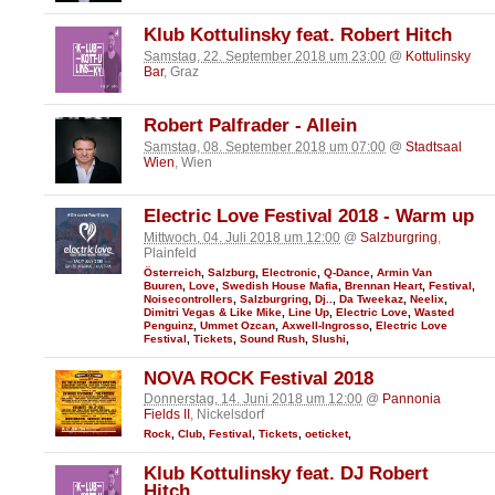
Klub Kottulinsky feat. Robert Hitch
Samstag, 22. September 2018 um 23:00
@
Kottulinsky
Bar
, Graz
Robert Palfrader - Allein
Samstag, 08. September 2018 um 07:00
@
Stadtsaal
Wien
, Wien
Electric Love Festival 2018 - Warm up
Mittwoch, 04. Juli 2018 um 12:00
@
Salzburgring
,
Plainfeld
Österreich
,
Salzburg
,
Electronic
,
Q-Dance
,
Armin Van
Buuren
,
Love
,
Swedish House Mafia
,
Brennan Heart
,
Festival
,
Noisecontrollers
,
Salzburgring
,
Dj..
,
Da Tweekaz
,
Neelix
,
Dimitri Vegas & Like Mike
,
Line Up
,
Electric Love
,
Wasted
Penguinz
,
Ummet Ozcan
,
Axwell-Ingrosso
,
Electric Love
Festival
,
Tickets
,
Sound Rush
,
Slushi
,
NOVA ROCK Festival 2018
Donnerstag, 14. Juni 2018 um 12:00
@
Pannonia
Fields II
, Nickelsdorf
Rock
,
Club
,
Festival
,
Tickets
,
oeticket
,
Klub Kottulinsky feat. DJ Robert
Hitch