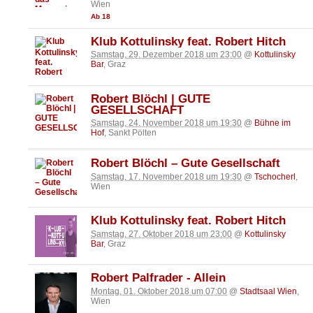
Wien
Ab 18
Klub Kottulinsky feat. Robert Hitch
Samstag, 29. Dezember 2018 um 23:00
@
Kottulinsky
Bar
, Graz
Robert Blöchl | GUTE
GESELLSCHAFT
Samstag, 24. November 2018 um 19:30
@
Bühne im
Hof
, Sankt Pölten
Robert Blöchl – Gute Gesellschaft
Samstag, 17. November 2018 um 19:30
@
Tschocherl
,
Wien
Klub Kottulinsky feat. Robert Hitch
Samstag, 27. Oktober 2018 um 23:00
@
Kottulinsky
Bar
, Graz
Robert Palfrader - Allein
Montag, 01. Oktober 2018 um 07:00
@
Stadtsaal Wien
,
Wien