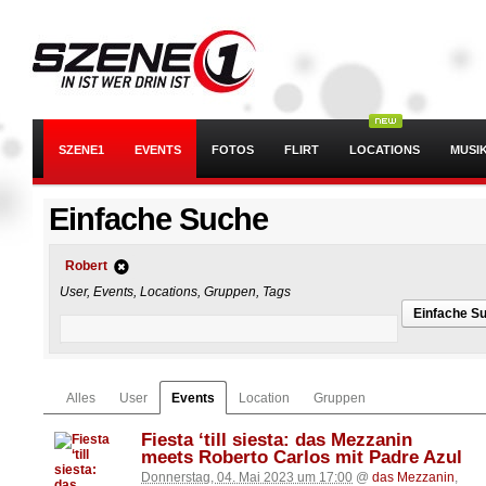
SZENE1
EVENTS
FOTOS
FLIRT
LOCATIONS
MUSI
Einfache Suche
Robert
User, Events, Locations, Gruppen, Tags
Einfache S
Alles
User
Events
Location
Gruppen
Fiesta ‘till siesta: das Mezzanin
meets Roberto Carlos mit Padre Azul
Donnerstag, 04. Mai 2023 um 17:00
@
das Mezzanin
,