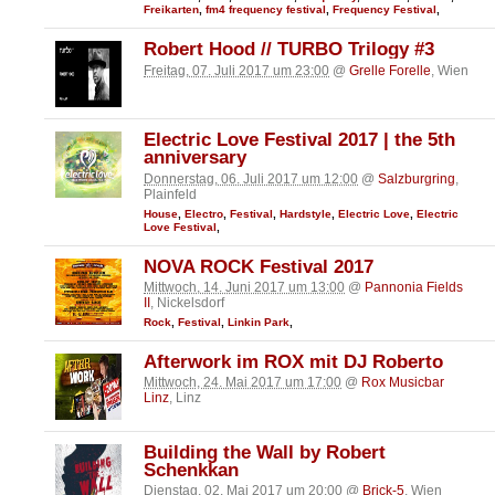
Freikarten
,
fm4 frequency festival
,
Frequency Festival
,
Robert Hood // TURBO Trilogy #3
Freitag, 07. Juli 2017 um 23:00
@
Grelle Forelle
, Wien
Electric Love Festival 2017 | the 5th
anniversary
Donnerstag, 06. Juli 2017 um 12:00
@
Salzburgring
,
Plainfeld
House
,
Electro
,
Festival
,
Hardstyle
,
Electric Love
,
Electric
Love Festival
,
NOVA ROCK Festival 2017
Mittwoch, 14. Juni 2017 um 13:00
@
Pannonia Fields
II
, Nickelsdorf
Rock
,
Festival
,
Linkin Park
,
Afterwork im ROX mit DJ Roberto
Mittwoch, 24. Mai 2017 um 17:00
@
Rox Musicbar
Linz
, Linz
Building the Wall by Robert
Schenkkan
Dienstag, 02. Mai 2017 um 20:00
@
Brick-5
, Wien