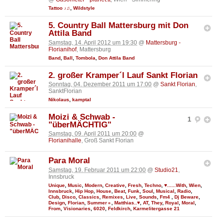
Tattoo ♪♫
,
Wildstyle
5. Country Ball Mattersburg mit Don
Attila Band
Samstag, 14. April 2012 um 19:30
@
Mattersburg -
Florianihof
, Mattersburg
Band
,
Ball
,
Tombola
,
Don Attila Band
2. großer Kramper´l Lauf Sankt Florian
Sonntag, 04. Dezember 2011 um 17:00
@
Sankt Florian
,
SanktFlorian
Nikolaus
,
kamptal
Moizi & Schwab -
1
"überMÄCHTIG"
Samstag, 09. April 2011 um 20:00
@
Florianihalle
, Groß Sankt Florian
Para Moral
Samstag, 19. Februar 2011 um 22:00
@
Studio21
,
Innsbruck
Unique
,
Music
,
Modern
,
Creative
,
Fresh
,
Techno
,
♥......With
,
Wien
,
Innsbruck
,
Hip Hop
,
House
,
Beat
,
Funk
,
Soul
,
Musical
,
Radio
,
Club
,
Disco
,
Classics
,
Remixes
,
Live
,
Sounds
,
Fm4
,
Dj Beware
,
Design
,
Florian
,
Summer☼
,
Matthias..♥
,
AT
,
They
,
Royal
,
Moral
,
From
,
Visionaries
,
6020
,
Feldkirch
,
Karmelitergasse 21