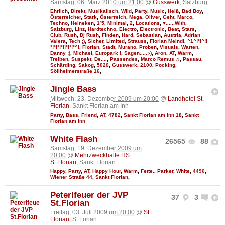
Samstag, 06. März 2010 um 21:00
@
Gusswerk
, Salzburg
Ehrlich
,
Direkt
,
Musikalisch
,
Wild
,
Party
,
Music
,
Heiß
,
Bad Boy
,
Österreicher
,
Stark
,
Österreich
,
Mega
,
Oliver
,
Geht
,
Marco
,
Techno
,
Heineken
,
1´5
,
Minimal
,
2
,
Locations
,
♥......With
,
Salzburg
,
Linz
,
Hardtechno
,
Electro
,
Electronic
,
Beat
,
Stars
,
Club
,
Rush
,
Dj Rush
,
Finden
,
Hard
,
Sebastian
,
Austria
,
Adrian
Valera
,
Tech ;)
,
Sicher
,
Limited
,
Strauss
,
Florian Meindl
,
^1^!°!^!!
°!°!°!°!!°!°!°^!
,
Florian
,
Stadt
,
Murano
,
Proben
,
Visuals
,
Warten
,
Danny ;)
,
Michael
,
Europark !
,
Sagen.....:-)
,
Aron
,
AT
,
Warm
,
Treiben
,
Suspekt
,
De....
,
Passendes
,
Marco Remus ♫
,
Passau
,
Schärding
,
Sakog
,
5020
,
Gusswerk
,
2100
,
Pocking
,
Söllheimerstraße 16
,
Jingle Bass
Mittwoch, 23. Dezember 2009 um 20:00
@
Landhotel St.
Florian
, Sankt Florian am Inn
Party
,
Bass
,
Friend
,
AT
,
4782
,
Sankt Florian am Inn 18
,
Sankt
Florian am Inn
White Flash
26565
88
Samstag, 19. Dezember 2009 um
20:00
@
Mehrzweckhalle HS
St.Florian
, Sankt Florian
Happy
,
Party
,
AT
,
Happy Hour
,
Warm
,
Fette.
,
Parker
,
White
,
4490
,
Wiener Straße 44
,
Sankt Florian
,
Peterlfeuer der JVP
37
3
St.Florian
Freitag, 03. Juli 2009 um 20:00
@
St
Florian
, St.Forian