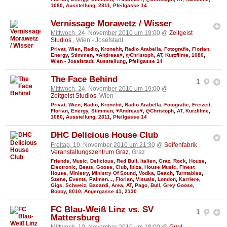
1080
,
Ausstellung
,
2811
,
Pfeilgasse 14
Vernissage Morawetz / Wisser
Mittwoch, 24. November 2010 um 19:00
@
Zeitgeist
Studios
, Wien - Josefstadt
Privat
,
Wien
,
Radio
,
Kronehit
,
Radio Arabella
,
Fotografie
,
Florian
,
Energy
,
Stimmen
,
♥Andreas♥
,
ღChristoph
,
AT
,
Kurzfilme
,
1080
,
Wien - Josefstadt
,
Ausstellung
,
Pfeilgasse 14
The Face Behind
1
Mittwoch, 24. November 2010 um 19:00
@
Zeitgeist Studios
, Wien
Privat
,
Wien
,
Radio
,
Kronehit
,
Radio Arabella
,
Fotografie
,
Freizeit
,
Florian
,
Energy
,
Stimmen
,
♥Andreas♥
,
ღChristoph
,
AT
,
Kurzfilme
,
1080
,
Ausstellung
,
2811
,
Pfeilgasse 14
DHC Delicious House Club
Freitag, 19. November 2010 um 21:30
@
Seifenfabrik
Veranstaltungszentrum Graz
, Graz
Friends
,
Music
,
Delicious
,
Red Bull
,
Italien
,
Graz
,
Rock
,
House
,
Electronic
,
Beats
,
Goose
,
Club
,
Ibiza
,
House Music
,
Finest
House
,
Ministry
,
Ministry Of Sound
,
Vodka
,
Beach
,
Turntables
,
Szene
,
Events
,
Palmen...
,
Florian
,
Visuals
,
London
,
Karriere
,
Gigs
,
Schweiz
,
Bacardi
,
Area
,
AT
,
Pago
,
Bull
,
Grey Goose
,
Bobby
,
8010
,
Angergasse 41
,
2130
FC Blau-Weiß Linz vs. SV
1
Mattersburg
Mittwoch, 10. November 2010 um 18:00
@
Gugl -