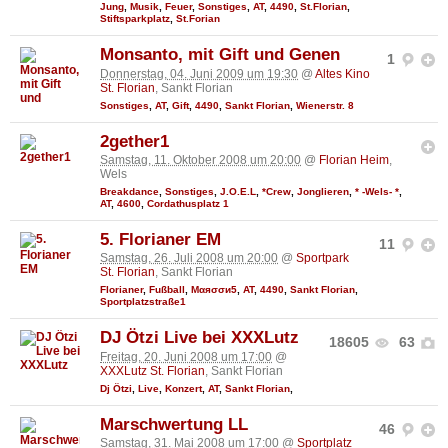
Jung
,
Musik
,
Feuer
,
Sonstiges
,
AT
,
4490
,
St.Florian
,
Stiftsparkplatz
,
St.Forian
Monsanto, mit Gift und Genen
1
Donnerstag, 04. Juni 2009 um 19:30
@
Altes Kino
St. Florian
, Sankt Florian
Sonstiges
,
AT
,
Gift
,
4490
,
Sankt Florian
,
Wienerstr. 8
2gether1
Samstag, 11. Oktober 2008 um 20:00
@
Florian Heim
,
Wels
Breakdance
,
Sonstiges
,
J.O.E.L
,
*Crew
,
Jonglieren
,
* -Wels- *
,
AT
,
4600
,
Cordathusplatz 1
5. Florianer EM
11
Samstag, 26. Juli 2008 um 20:00
@
Sportpark
St. Florian
, Sankt Florian
Florianer
,
Fußball
,
Мαяσσи5
,
AT
,
4490
,
Sankt Florian
,
Sportplatzstraße1
DJ Ötzi Live bei XXXLutz
18605
63
Freitag, 20. Juni 2008 um 17:00
@
XXXLutz St. Florian
, Sankt Florian
Dj Ötzi
,
Live
,
Konzert
,
AT
,
Sankt Florian
,
Marschwertung LL
46
Samstag, 31. Mai 2008 um 17:00
@
Sportplatz