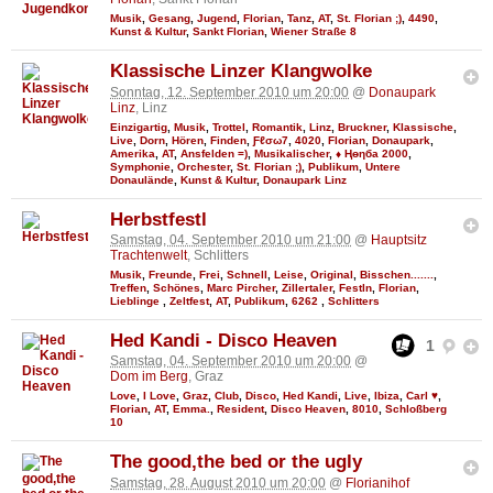
Musik
,
Gesang
,
Jugend
,
Florian
,
Tanz
,
AT
,
St. Florian ;)
,
4490
,
Kunst & Kultur
,
Sankt Florian
,
Wiener Straße 8
Klassische Linzer Klangwolke
Sonntag, 12. September 2010 um 20:00
@
Donaupark
Linz
, Linz
Einzigartig
,
Musik
,
Trottel
,
Romantik
,
Linz
,
Bruckner
,
Klassische
,
Live
,
Dorn
,
Hören
,
Finden
,
Ƒℓσω7
,
4020
,
Florian
,
Donaupark
,
Amerika
,
AT
,
Ansfelden =)
,
Musikalischer
,
♦ Ңөηба 2000
,
Symphonie
,
Orchester
,
St. Florian ;)
,
Publikum
,
Untere
Donaulände
,
Kunst & Kultur
,
Donaupark Linz
Herbstfestl
Samstag, 04. September 2010 um 21:00
@
Hauptsitz
Trachtenwelt
, Schlitters
Musik
,
Freunde
,
Frei
,
Schnell
,
Leise
,
Original
,
Bisschen.......
,
Treffen
,
Schönes
,
Marc Pircher
,
Zillertaler
,
Festln
,
Florian
,
Lieblinge
,
Zeltfest
,
AT
,
Publikum
,
6262
,
Schlitters
Hed Kandi - Disco Heaven
1
Samstag, 04. September 2010 um 20:00
@
Dom im Berg
, Graz
Love
,
I Love
,
Graz
,
Club
,
Disco
,
Hed Kandi
,
Live
,
Ibiza
,
Carl ♥
,
Florian
,
AT
,
Emma.
,
Resident
,
Disco Heaven
,
8010
,
Schloßberg
10
The good,the bed or the ugly
Samstag, 28. August 2010 um 20:00
@
Florianihof