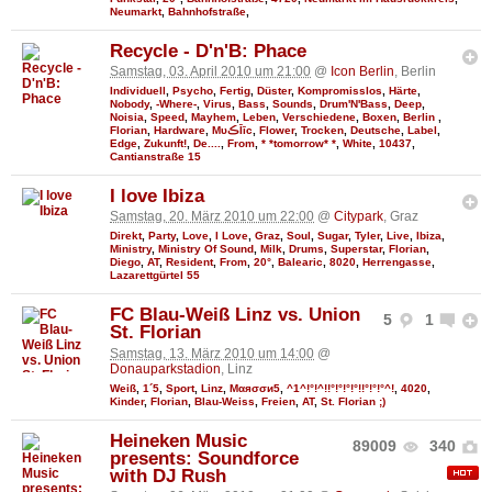
Neumarkt
,
Bahnhofstraße
,
Recycle - D'n'B: Phace
Samstag, 03. April 2010 um 21:00
@
Icon Berlin
, Berlin
Individuell
,
Psycho
,
Fertig
,
Düster
,
Kompromisslos
,
Härte
,
Nobody
,
-Where-
,
Virus
,
Bass
,
Sounds
,
Drum'N'Bass
,
Deep
,
Noisia
,
Speed
,
Mayhem
,
Leben
,
Verschiedene
,
Boxen
,
Berlin
,
Florian
,
Hardware
,
MυڪĪīc
,
Flower
,
Trocken
,
Deutsche
,
Label
,
Edge
,
Zukunft!
,
De....
,
From
,
* *tomorrow* *
,
White
,
10437
,
Cantianstraße 15
I love Ibiza
Samstag, 20. März 2010 um 22:00
@
Citypark
, Graz
Direkt
,
Party
,
Love
,
I Love
,
Graz
,
Soul
,
Sugar
,
Tyler
,
Live
,
Ibiza
,
Ministry
,
Ministry Of Sound
,
Milk
,
Drums
,
Superstar
,
Florian
,
Diego
,
AT
,
Resident
,
From
,
20°
,
Balearic
,
8020
,
Herrengasse
,
Lazarettgürtel 55
FC Blau-Weiß Linz vs. Union
5
1
St. Florian
Samstag, 13. März 2010 um 14:00
@
Donauparkstadion
, Linz
Weiß
,
1´5
,
Sport
,
Linz
,
Мαяσσи5
,
^1^!°!^!!°!°!°!°!!°!°!°^!
,
4020
,
Kinder
,
Florian
,
Blau-Weiss
,
Freien
,
AT
,
St. Florian ;)
Heineken Music
89009
340
presents: Soundforce
with DJ Rush