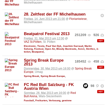
Michelhausen
28. Zeltfest der FF Michelhausen
Freitag, 14. Juni 2013 um 21:00
@
Florianiwiese
,
Michelhausen
Beatpatrol Festival 2013
251209
926
Freitag, 31. Mai 2013 um 12:00
@
VAZ St.Pölten
, St. Pölten
Electronic
,
Tiesto
,
Paul Van Dyk
,
Joachim Garraud
,
Martin
Solveig
,
Festival
,
Open Air
,
Bloody Beetroots
,
Avicii
,
Skrillex
,
ö-
ticket
,
Beatpatrol
,
Spring Break Europe
185452
458
2013
Donnerstag, 30. Mai 2013 um 16:00
@
Spring Break
Europe
, Umag
Spring Break
,
Spring Break Europe
,
FC Red Bull Salzburg - FK
98
Austria Wien
Sonntag, 26. Mai 2013 um 16:00
@
Red
Bull Arena
, Wals-Siezenheim
Fussball
,
Freikarten
,
Verlosung
,
gewinne