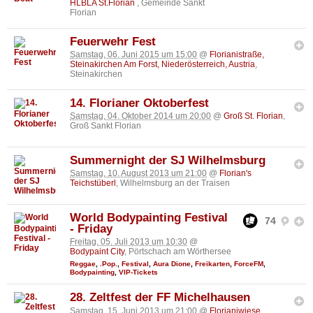
HLBLA St.Florian
, Gemeinde Sankt
Florian
Feuerwehr Fest
Samstag, 06. Juni 2015 um 15:00
@
Florianistraße,
Steinakirchen Am Forst, Niederösterreich, Austria
,
Steinakirchen
14. Florianer Oktoberfest
Samstag, 04. Oktober 2014 um 20:00
@
Groß St. Florian
,
Groß Sankt Florian
Summernight der SJ Wilhelmsburg
Samstag, 10. August 2013 um 21:00
@
Florian's
Teichstüberl
, Wilhelmsburg an der Traisen
World Bodypainting Festival
74
- Friday
Freitag, 05. Juli 2013 um 10:30
@
Bodypaint City
, Pörtschach am Wörthersee
Reggae
,
.Pop.
,
Festival
,
Aura Dione
,
Freikarten
,
ForceFM
,
Bodypainting
,
VIP-Tickets
28. Zeltfest der FF Michelhausen
Samstag, 15. Juni 2013 um 21:00
@
Florianiwiese
,