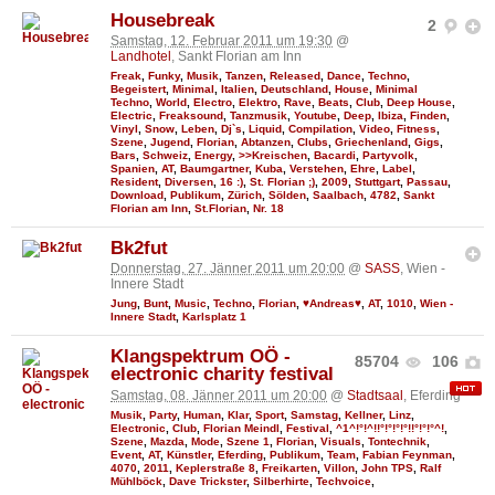
Housebreak
2
Samstag, 12. Februar 2011 um 19:30
@
Landhotel
, Sankt Florian am Inn
Freak
,
Funky
,
Musik
,
Tanzen
,
Released
,
Dance
,
Techno
,
Begeistert
,
Minimal
,
Italien
,
Deutschland
,
House
,
Minimal
Techno
,
World
,
Electro
,
Elektro
,
Rave
,
Beats
,
Club
,
Deep House
,
Electric
,
Freaksound
,
Tanzmusik
,
Youtube
,
Deep
,
Ibiza
,
Finden
,
Vinyl
,
Snow
,
Leben
,
Dj`s
,
Liquid
,
Compilation
,
Video
,
Fitness
,
Szene
,
Jugend
,
Florian
,
Abtanzen
,
Clubs
,
Griechenland
,
Gigs
,
Bars
,
Schweiz
,
Energy
,
>>Kreischen
,
Bacardi
,
Partyvolk
,
Spanien
,
AT
,
Baumgartner
,
Kuba
,
Verstehen
,
Ehre
,
Label
,
Resident
,
Diversen
,
16 :)
,
St. Florian ;)
,
2009
,
Stuttgart
,
Passau
,
Download
,
Publikum
,
Zürich
,
Sölden
,
Saalbach
,
4782
,
Sankt
Florian am Inn
,
St.Florian
,
Nr. 18
Bk2fut
Donnerstag, 27. Jänner 2011 um 20:00
@
SASS
, Wien -
Innere Stadt
Jung
,
Bunt
,
Music
,
Techno
,
Florian
,
♥Andreas♥
,
AT
,
1010
,
Wien -
Innere Stadt
,
Karlsplatz 1
Klangspektrum OÖ -
85704
106
electronic charity festival
Samstag, 08. Jänner 2011 um 20:00
@
Stadtsaal
, Eferding
Musik
,
Party
,
Human
,
Klar
,
Sport
,
Samstag
,
Kellner
,
Linz
,
Electronic
,
Club
,
Florian Meindl
,
Festival
,
^1^!°!^!!°!°!°!°!!°!°!°^!
,
Szene
,
Mazda
,
Mode
,
Szene 1
,
Florian
,
Visuals
,
Tontechnik
,
Event
,
AT
,
Künstler
,
Eferding
,
Publikum
,
Team
,
Fabian Feynman
,
4070
,
2011
,
Keplerstraße 8
,
Freikarten
,
Villon
,
John TPS
,
Ralf
Mühlböck
,
Dave Trickster
,
Silberhirte
,
Techvoice
,