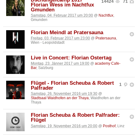
14424
71
Florian Wess im Nachtfux
Gmunden
Samstag, 04. Februar 2017 um 20:00
@
Nachtfux
,
Gmunden
Florian Meindl at Pratersauna
Freitag, 03. Februar 2017 um 23:00
@
Pratersauna
,
Wien - Leopoldstadt
Live in Concert: Florian Ostertag
Montag, 23. Jänner 2017 um 19:00
@
academy Cafe-
Bar
, Salzburg
Flügel - Florian Scheuba & Robert
1
Palfrader
Samstag, 26. November 2016 um 19:30
@
Stadtsaal Waidhofen an der Thaya
, Waidhofen an der
Thaya
Florian Scheuba & Robert Palfrader:
Flügel
Samstag, 19. November 2016 um 20:00
@
Posthof
, Linz