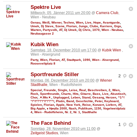
Spektre Live
Mittwoch, 05. Jänner 2011 um 20:00
@
Camera Club
,
Wien - Neubau
Genau
,
Weiß
,
Wiener
,
Techno
,
Wien
,
Live
,
Hope
,
Avantgarde
,
Umek
,
Dj Steve
,
Szene
,
Florian
,
Jungs
,
Clubs
,
Karriere
,
Gigs
,
Warten
,
Partyvolk
,
AT
,
Dj Umek
,
Dj Chris
,
1070
,
Wien - Neubau
,
Neubaugasse 2
Kubik Wien
Samstag, 18. Dezember 2010 um 17:00
@
Kubik Wien
,
Wien - Alsergrund
Party
,
Wien
,
Florian
,
AT
,
Stadtpark
,
1090
,
Wien - Alsergrund
,
Rooseveltplatz 8
Sportfreunde Stiller
2
Montag, 06. Dezember 2010 um 20:00
@
Wiener
Stadthalle
, Wien - Rudolfsheim
Special
,
Freunde
,
Single
,
Leise
,
Real
,
Beschreiben
,
2
,
Wien
,
Rock
,
Sportfreunde
,
Charts
,
Hits
,
Gitarre
,
Bass
,
Live
,
Akustisch
,
Chor
,
.♥.Mtv.♥.
,
Unplugged
,
Leben
,
Stand
,
Gesang
,
Herzen
,
^1^!
°!^!!°!°!°!°!!°!°!°^!
,
Platin
,
Band
,
Geschichte
,
Peter
,
Keyboard
,
Spielen
,
Florian
,
Apple
,
New York
,
Reise
,
Konzert
,
Liefern
,
AT
,
Big Apple
,
♦ Ңөηба 2000
,
Nash
,
Publikum
,
1150
,
Vogelweidplatz
4
,
Wien - Rudolfsheim
,
Nr. 2
,
Nr. 1
,
Stadthalle
The Face Behind
1
Sonntag, 28. November 2010 um 11:00
@
Zeitgeist Studios
, Wien