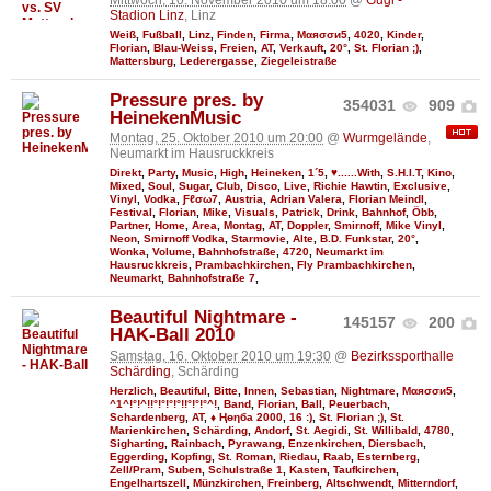
Stadion Linz
, Linz
Weiß
,
Fußball
,
Linz
,
Finden
,
Firma
,
Мαяσσи5
,
4020
,
Kinder
,
Florian
,
Blau-Weiss
,
Freien
,
AT
,
Verkauft
,
20°
,
St. Florian ;)
,
Mattersburg
,
Lederergasse
,
Ziegeleistraße
Pressure pres. by
354031
909
HeinekenMusic
Montag, 25. Oktober 2010 um 20:00
@
Wurmgelände
,
Neumarkt im Hausruckkreis
Direkt
,
Party
,
Music
,
High
,
Heineken
,
1´5
,
♥......With
,
S.H.I.T
,
Kino
,
Mixed
,
Soul
,
Sugar
,
Club
,
Disco
,
Live
,
Richie Hawtin
,
Exclusive
,
Vinyl
,
Vodka
,
Ƒℓσω7
,
Austria
,
Adrian Valera
,
Florian Meindl
,
Festival
,
Florian
,
Mike
,
Visuals
,
Patrick
,
Drink
,
Bahnhof
,
Öbb
,
Partner
,
Home
,
Area
,
Montag
,
AT
,
Doppler
,
Smirnoff
,
Mike Vinyl
,
Neon
,
Smirnoff Vodka
,
Starmovie
,
Alte
,
B.D. Funkstar
,
20°
,
Wonka
,
Volume
,
Bahnhofstraße
,
4720
,
Neumarkt im
Hausruckkreis
,
Prambachkirchen
,
Fly Prambachkirchen
,
Neumarkt
,
Bahnhofstraße 7
,
Beautiful Nightmare -
145157
200
HAK-Ball 2010
Samstag, 16. Oktober 2010 um 19:30
@
Bezirkssporthalle
Schärding
, Schärding
Herzlich
,
Beautiful
,
Bitte
,
Innen
,
Sebastian
,
Nightmare
,
Мαяσσи5
,
^1^!°!^!!°!°!°!°!!°!°!°^!
,
Band
,
Florian
,
Ball
,
Peuerbach
,
Schardenberg
,
AT
,
♦ Ңөηба 2000
,
16 :)
,
St. Florian ;)
,
St.
Marienkirchen
,
Schärding
,
Andorf
,
St. Aegidi
,
St. Willibald
,
4780
,
Sigharting
,
Rainbach
,
Pyrawang
,
Enzenkirchen
,
Diersbach
,
Eggerding
,
Kopfing
,
St. Roman
,
Riedau
,
Raab
,
Esternberg
,
Zell/Pram
,
Suben
,
Schulstraße 1
,
Kasten
,
Taufkirchen
,
Engelhartszell
,
Münzkirchen
,
Freinberg
,
Altschwendt
,
Mitterndorf
,