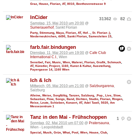
Graz
,
House
,
Florian
,
AT
,
8010
,
Beethovenstrasse 9
InCider
31362
82
Samstag, 15. Mai 2010 um 20:00
@
Sumerauerhof
, Sankt Florian
Party
,
Stimmung
,
Maya
,
Florian
,
AT
,
Hof...
,
St. Florian ;)
,
Niederneukirchen
,
4490
,
Sankt Florian
,
Samesleiten 15
,
farb.fair.bindungen
Dienstag, 11. Mai 2010 um 19:00
@
Cafe Club
International C.I.
, Wien
Sensibel
,
Fair
,
Music
,
Wien
,
Malerei
,
Florian
,
Grafik
,
Schmuck
,
AT
,
Künstler
,
Project
,
1160
,
Kunst & Kultur
,
Ausstellung
,
Payergasse 14
,
1160 Wien
Ich & Ich
Mittwoch, 05. Mai 2010 um 21:00
@
Salzburgarena
,
Salzburg
Alleine
,
Weise
,
Sorgfältig
,
Tanzen
,
Salzburg
,
.Pop.
,
Live
,
Slow
,
Sebastian
,
Flow
,
Songs
,
Band
,
Dichten
,
Studio
,
Florian
,
Ringen
,
Reise
,
Leute
,
Schieben
,
Konzert
,
AT
,
Adel Tawil
,
5020
,
Am
Messezentrum 1
Tanz in den Mai - Frühschoppen
1
Sonntag, 02. Mai 2010 um 07:00
@
Pratersauna
,
Wien - Leopoldstadt
Special
,
Musik
,
Grün
,
What
,
Pool
,
Wien
,
House
,
Club
,