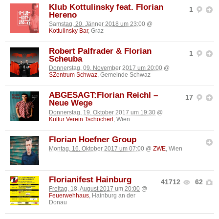
Klub Kottulinsky feat. Florian
1
Hereno
Samstag, 20. Jänner 2018 um 23:00
@
Kottulinsky Bar
, Graz
Robert Palfrader & Florian
1
Scheuba
Donnerstag, 09. November 2017 um 20:00
@
SZentrum Schwaz
, Gemeinde Schwaz
ABGESAGT:Florian Reichl –
17
Neue Wege
Donnerstag, 19. Oktober 2017 um 19:30
@
Kultur Verein Tschocherl
, Wien
Florian Hoefner Group
Montag, 16. Oktober 2017 um 07:00
@
ZWE
, Wien
Florianifest Hainburg
41712
62
Freitag, 18. August 2017 um 20:00
@
Feuerwehhaus
, Hainburg an der
Donau