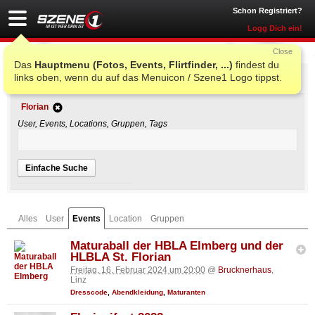
Schon Registriert?
Logg Dich ein!
Close
Das
Hauptmenu (Fotos, Events, Flirtfinder, ...)
findest du
Einfache Suche
links oben, wenn du auf das Menuicon / Szene1 Logo tippst.
Florian
User, Events, Locations, Gruppen, Tags
Einfache Suche
Alles
User
Events
Location
Gruppen
Maturaball der HBLA Elmberg und der
HLBLA St. Florian
Freitag, 16. Februar 2024 um 20:00
@
Brucknerhaus
,
Linz
Dresscode
,
Abendkleidung
,
Maturanten