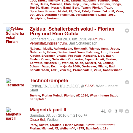
Cool
,
Direkt
,
Intensiv
,
Spaß
,
Tanzen
,
Mädchen
,
Schreibt
,
80Er
,
Radio
,
Beats
,
Monrose
,
Club
,
.Pop.
,
Live
,
Leben
,
Drums
,
Songs
,
Top 20
,
Glam-
,
Herzen
,
Band
,
Berg
,
Texten
,
Florian
,
Traun
,
Sprechen
,
Konzert
,
Model
,
AT
,
Rest
,
Erfolg
,
Beine
,
Zukunft!
,
Vater
,
20°
,
2009
,
Achtziger
,
Publikum
,
Vergangenheit
,
Dame
,
4050
,
Hauptplatz
,
Zentrum
Zyklus: Schallerbach vokal - Florian
Prey und Rico Gulda
Donnerstag, 22. Juli 2010 um 19:30
@
Atrium -
Veranstaltungszentrum
, Bad Schallerbach
National
,
Musik
,
Aufmerksam
,
Romantik
,
Wiener
,
Anna
,
Jesus
,
Österreich
,
Italien
,
Deutschland
,
Wien
,
Salzburg
,
Linz
,
Klassik
,
Klavier
,
Bruckner
,
Vivaldi
,
Festivals
,
Konzerte
,
Lied
,
Bach
,
Finden
,
Opern
,
Sebastian
,
Orchestra
,
Japan
,
Arbeit
,
Florian
,
Schweiz
,
München :-)
,
Werken
,
Asien
,
Konzert
,
AT
,
Leitung
,
Johann
,
Vater
,
De....
,
♦ Ңөηба 2000
,
Orchester
,
Milano
,
Bad
Schallerbach
,
4701
,
Venedig
,
Promenade 2
,
2003
,
Schallerbach
Technotrompete
Freitag, 16. Juli 2010 um 23:00
@
SASS
, Wien - Innere
Stadt
Techno
,
Florian Meindl
,
Florian
,
AT
,
1010
,
Wien - Innere Stadt
,
Karlsplatz 1
Magnetik part II
41
3
Samstag, 03. Juli 2010 um 21:00
@
Disco Bel
, Weibern
Party
,
Austro
,
Strauss
,
Florian Meindl
,
^1^!°!^!!°!°!°!°!!°!°!°^!
,
Florian
,
Michael
,
AT
,
Weibern^^
,
4675
,
Bahnhofstr. 13a