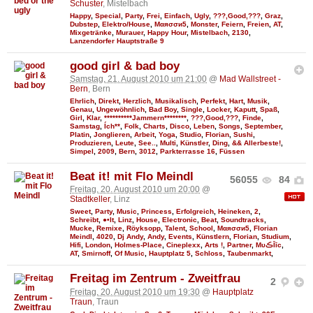
Schuster
, Mistelbach
Happy
,
Special
,
Party
,
Frei
,
Einfach
,
Ugly
,
???,Good,???
,
Graz
,
Dubstep
,
Elektro/House
,
Мαяσσи5
,
Monster
,
Feiern
,
Freien
,
AT
,
Mixgetränke
,
Murauer
,
Happy Hour
,
Mistelbach
,
2130
,
Lanzendorfer Hauptstraße 9
good girl & bad boy
Samstag, 21. August 2010 um 21:00
@
Mad Wallstreet -
Bern
, Bern
Ehrlich
,
Direkt
,
Herzlich
,
Musikalisch
,
Perfekt
,
Hart
,
Musik
,
Genau
,
Ungewöhnlich
,
Bad Boy
,
Single
,
Locker
,
Kaputt
,
Spaß
,
Girl
,
Klar
,
**********Jammern********
,
???,Good,???
,
Finde
,
Samstag
,
Ích**
,
Folk
,
Charts
,
Disco
,
Leben
,
Songs
,
September
,
Platin
,
Jonglieren
,
Arbeit
,
Yoga
,
Studio
,
Florian
,
Sushi
,
Produzieren
,
Leute
,
See..
,
Multi
,
Künstler
,
Ding
,
&& Allerbeste!
,
Simpel
,
2009
,
Bern
,
3012
,
Parkterrasse 16
,
Füssen
Beat it! mit Flo Meindl
56055
84
Freitag, 20. August 2010 um 20:00
@
Stadtkeller
, Linz
Sweet
,
Party
,
Music
,
Princess
,
Erfolgreich
,
Heineken
,
2
,
Schreibt
,
●•It
,
Linz
,
House
,
Electronic
,
Beat
,
Soundtracks
,
Mucke
,
Remixe
,
Röyksopp
,
Talent
,
School
,
Мαяσσи5
,
Florian
Meindl
,
4020
,
Dj Andy
,
Andy
,
Events
,
Künstlern
,
Florian
,
Studium
,
Hifi
,
London
,
Holmes-Place
,
Cineplexx
,
Arts !
,
Partner
,
MυڪĪīc
,
AT
,
Smirnoff
,
Of Music
,
Hauptplatz 5
,
Schloss
,
Taubenmarkt
,
Freitag im Zentrum - Zweitfrau
2
Freitag, 20. August 2010 um 19:30
@
Hauptplatz
Traun
, Traun