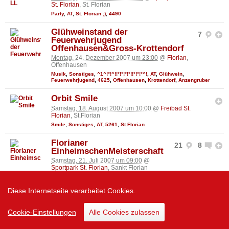
St. Florian
, St. Florian
Party
,
AT
,
St. Florian ;)
,
4490
Glühweinstand der
7
Feuerwehrjugend
Offenhausen&Gross-Krottendorf
Montag, 24. Dezember 2007 um 23:00
@
Florian
,
Offenhausen
Musik
,
Sonstiges
,
^1^!°!^!!°!°!°!°!!°!°!°^!
,
AT
,
Glühwein
,
Feuerwehrjugend
,
4625
,
Offenhausen
,
Krottendorf
,
Anzengruber
Orbit Smile
Samstag, 18. August 2007 um 10:00
@
Freibad St.
Florian
, St.Florian
Smile
,
Sonstiges
,
AT
,
5261
,
St.Florian
Florianer
21
8
EinheimschenMeisterschaft
Samstag, 21. Juli 2007 um 09:00
@
Sportpark St. Florian
, Sankt Florian
Stark
,
Florianer
,
Sport
,
Sicher
,
Kämpfen
,
Spannung
,
AT
,
Sieg
,
Firefighter
,
4490
,
Sankt Florian
,
Badstraße 1a
Diese Internetseite verarbeitet Cookies.
Marktplatzfest 2007
66
25
Samstag, 30. Juni 2007 um 18:00
@
Cookie-Einstellungen
Alle Cookies zulassen
Marktplatz St. Florian
, St. Florian
Party
,
Florianer
,
Musikverein
,
Florian
,
AT
,
Getränke
,
St. Florian ;)
,