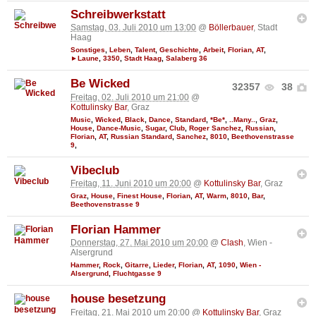
Schreibwerkstatt
Samstag, 03. Juli 2010 um 13:00
@
Böllerbauer
, Stadt
Haag
Sonstiges
,
Leben
,
Talent
,
Geschichte
,
Arbeit
,
Florian
,
AT
,
►Laune
,
3350
,
Stadt Haag
,
Salaberg 36
Be Wicked
32357
38
Freitag, 02. Juli 2010 um 21:00
@
Kottulinsky Bar
, Graz
Music
,
Wicked
,
Black
,
Dance
,
Standard
,
*Be*
,
..Many..
,
Graz
,
House
,
Dance-Music
,
Sugar
,
Club
,
Roger Sanchez
,
Russian
,
Florian
,
AT
,
Russian Standard
,
Sanchez
,
8010
,
Beethovenstrasse
9
,
Vibeclub
Freitag, 11. Juni 2010 um 20:00
@
Kottulinsky Bar
, Graz
Graz
,
House
,
Finest House
,
Florian
,
AT
,
Warm
,
8010
,
Bar
,
Beethovenstrasse 9
Florian Hammer
Donnerstag, 27. Mai 2010 um 20:00
@
Clash
, Wien -
Alsergrund
Hammer
,
Rock
,
Gitarre
,
Lieder
,
Florian
,
AT
,
1090
,
Wien -
Alsergrund
,
Fluchtgasse 9
house besetzung
Freitag, 21. Mai 2010 um 20:00
@
Kottulinsky Bar
, Graz