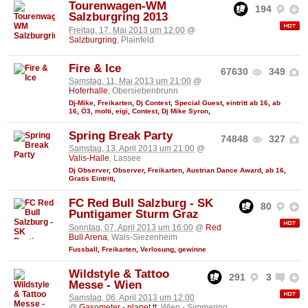
Tourenwagen-WM
194
Salzburgring 2013
Freitag, 17. Mai 2013 um 12:00
@
Salzburgring
, Plainfeld
Fire & Ice
67630
349
Samstag, 11. Mai 2013 um 21:00
@
Hoferhalle
, Obersiebenbrunn
Dj-Mike
,
Freikarten
,
Dj Contest
,
Special Guest
,
eintritt ab 16
,
ab
16
,
Ö3
,
molti
,
eigi
,
Contest
,
Dj Mike Syron
,
Spring Break Party
74848
327
Samstag, 13. April 2013 um 21:00
@
Valis-Halle
, Lassee
Dj Observer
,
Observer
,
Freikarten
,
Austrian Dance Award
,
ab 16
,
Gratis Eintritt
,
FC Red Bull Salzburg - SK
80
Puntigamer Sturm Graz
Sonntag, 07. April 2013 um 16:00
@
Red
Bull Arena
, Wals-Siezenheim
Fussball
,
Freikarten
,
Verlosung
,
gewinne
Wildstyle & Tattoo
291
3
Messe - Wien
Samstag, 06. April 2013 um 12:00
@
Gasometer - planet.tt
, Wien - Simmering