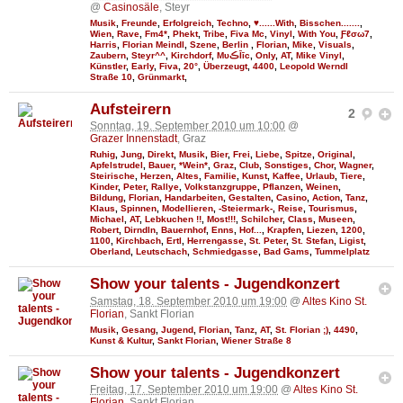
@
Casinosäle
, Steyr
Musik
,
Freunde
,
Erfolgreich
,
Techno
,
♥......With
,
Bisschen.......
,
Wien
,
Rave
,
Fm4*
,
Phekt
,
Tribe
,
Fiva Mc
,
Vinyl
,
With You
,
Ƒℓσω7
,
Harris
,
Florian Meindl
,
Szene
,
Berlin
,
Florian
,
Mike
,
Visuals
,
Zaubern
,
Steyr^^
,
Kirchdorf
,
MυڪĪīc
,
Only
,
AT
,
Mike Vinyl
,
Künstler
,
Early
,
Fiva
,
20°
,
Überzeugt
,
4400
,
Leopold Werndl
Straße 10
,
Grünmarkt
,
Aufsteirern
2
Sonntag, 19. September 2010 um 10:00
@
Grazer Innenstadt
, Graz
Ruhig
,
Jung
,
Direkt
,
Musik
,
Bier
,
Frei
,
Liebe
,
Spitze
,
Original
,
Apfelstrudel
,
Bauer
,
*Wein*
,
Graz
,
Club
,
Sonstiges
,
Chor
,
Wagner
,
Steirische
,
Herzen
,
Altes
,
Familie
,
Kunst
,
Kaffee
,
Urlaub
,
Tiere
,
Kinder
,
Peter
,
Rallye
,
Volkstanzgruppe
,
Pflanzen
,
Weinen
,
Bildung
,
Florian
,
Handarbeiten
,
Gestalten
,
Casino
,
Action
,
Tanz
,
Klaus
,
Spinnen
,
Modellieren
,
-Steiermark-
,
Reise
,
Tourismus
,
Michael
,
AT
,
Lebkuchen !!
,
Most!!!
,
Schilcher
,
Class
,
Museen
,
Robert
,
Dirndln
,
Bauernhof
,
Enns
,
Hof...
,
Krapfen
,
Liezen
,
1200
,
1100
,
Kirchbach
,
Ertl
,
Herrengasse
,
St. Peter
,
St. Stefan
,
Ligist
,
Oberland
,
Leutschach
,
Schmiedgasse
,
Bad Gams
,
Tummelplatz
Show your talents - Jugendkonzert
Samstag, 18. September 2010 um 19:00
@
Altes Kino St.
Florian
, Sankt Florian
Musik
,
Gesang
,
Jugend
,
Florian
,
Tanz
,
AT
,
St. Florian ;)
,
4490
,
Kunst & Kultur
,
Sankt Florian
,
Wiener Straße 8
Show your talents - Jugendkonzert
Freitag, 17. September 2010 um 19:00
@
Altes Kino St.
Florian
, Sankt Florian