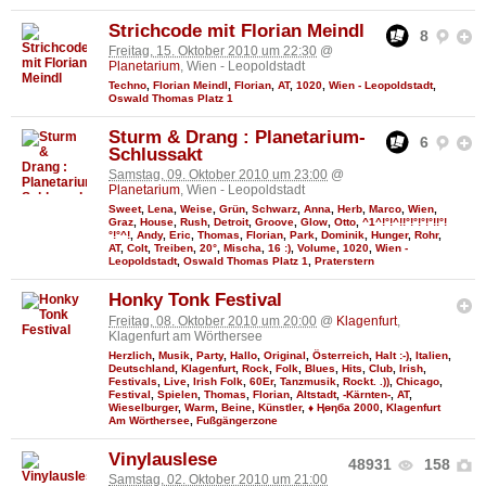
Strichcode mit Florian Meindl
8
Freitag, 15. Oktober 2010 um 22:30
@
Planetarium
, Wien - Leopoldstadt
Techno
,
Florian Meindl
,
Florian
,
AT
,
1020
,
Wien - Leopoldstadt
,
Oswald Thomas Platz 1
Sturm & Drang : Planetarium-
6
Schlussakt
Samstag, 09. Oktober 2010 um 23:00
@
Planetarium
, Wien - Leopoldstadt
Sweet
,
Lena
,
Weise
,
Grün
,
Schwarz
,
Anna
,
Herb
,
Marco
,
Wien
,
Graz
,
House
,
Rush
,
Detroit
,
Groove
,
Glow
,
Otto
,
^1^!°!^!!°!°!°!°!!°!
°!°^!
,
Andy
,
Eric
,
Thomas
,
Florian
,
Park
,
Dominik
,
Hunger
,
Rohr
,
AT
,
Colt
,
Treiben
,
20°
,
Mischa
,
16 :)
,
Volume
,
1020
,
Wien -
Leopoldstadt
,
Oswald Thomas Platz 1
,
Praterstern
Honky Tonk Festival
Freitag, 08. Oktober 2010 um 20:00
@
Klagenfurt
,
Klagenfurt am Wörthersee
Herzlich
,
Musik
,
Party
,
Hallo
,
Original
,
Österreich
,
Halt :-)
,
Italien
,
Deutschland
,
Klagenfurt
,
Rock
,
Folk
,
Blues
,
Hits
,
Club
,
Irish
,
Festivals
,
Live
,
Irish Folk
,
60Er
,
Tanzmusik
,
Rockt. .))
,
Chicago
,
Festival
,
Spielen
,
Thomas
,
Florian
,
Altstadt
,
-Kärnten-
,
AT
,
Wieselburger
,
Warm
,
Beine
,
Künstler
,
♦ Ңөηба 2000
,
Klagenfurt
Am Wörthersee
,
Fußgängerzone
Vinylauslese
48931
158
Samstag, 02. Oktober 2010 um 21:00