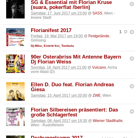
SG & Essential mit Florian Kruse
(suara, pokerflat /berlin)
Samstag, 17. Juni 2017 um 23:00
@
SASS
, Wien -
Innere Stadt
Florianifest 2017
1
Freitag, 19. Mai 2017 um 19:00
@
Festgelände
,
Grimsing
Dj-Mike
,
Eintritt frei
,
Tombola
90er Osterabriss Mit Antenne Bayern
Dj Florian Weiss
Sonntag, 16. April 2017 um 21:00
@
Vulcano
, Aicha
vorm Wald (D)
Ellen D. Duo feat. Florian Andreas
Giesa
Samstag, 15. April 2017 um 20:00
@
ZWE
, Wien
Florian Silbereisen präsentiert: Das
große Schlagerfest
Samstag, 08. April 2017 um 19:30
@
Wiener Stadthalle
,
Wien - Rudolfsheim
Dschungelcamp 2017