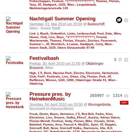
Frühschoppen
,
Festival
,
^1^!°!^!!°!°!°!°!!°!°!°^!
,
Thomas
,
Florian
,
Tanz
,
AT
,
Stadtpark
,
1020
,
Wien - Leopoldstadt
,
Waldsteingartenstraße 135
Nachtigall Summer Opening
Samstag, 01. Mai 2010 um 20:00
@
Badeschiff
,
Wien - Innere Stadt
Lieb :)
,
Musik
,
Ordentlich
,
Liebe
,
Leidenschaft
,
Pool
,
Ente
,
Wien
,
House
,
Club
,
Live
,
Boys
,
^1^!°!^!!°!°!°!°!!°!°!°^!
,
Freund
,
Wochenende
,
Thomas
,
Florian
,
Visuals
,
Zeichen
,
Feuerwerk
,
Summer☼
,
AT
,
Reichlich
,
►Laune
,
Stadtpark
,
Curly
,
Wien -
Innere Stadt
,
1020
,
Obere Donaustraße 97-99
Festivalbash
3
Freitag, 30. April 2010 um 21:00
@
Ottakringer
Brauerei
, Wien
High
,
1´5
,
Rock
,
Maximo Park
,
Electro
,
Electronic
,
Herbstrock
,
Club
,
Fm4*
,
Festivals
,
Live
,
Urban
,
City
,
Florian
,
Park
,
AT
,
Raiffeisen
,
Wiesen
,
1160
,
1080
,
Ottakringer Straße 91
,
Wien -
Ottakring
Pressure pres. by
265997
1314
HeinekenMusic
Sonntag, 04. April 2010 um 20:00
@
Wurmgelände
,
Neumarkt im Hausruckkreis
Freak
,
Direkt
,
Music
,
Heineken
,
1´5
,
Red Bull
,
Padre
,
Kino
,
Electronic
,
Live
,
Groove
,
Vodka
,
Ƒℓσω7
,
Austria
,
Adrian Valera
,
Florian Meindl
,
Festival
,
Andy
,
Florian
,
Mike
,
Visuals
,
Drink
,
Bahnhof
,
Partner
,
Area
,
Pascal ♥
,
MυڪĪīc
,
Spiel
,
AT
,
Doppler
,
Smirnoff
,
Bull
,
Neon
,
Smirnoff Vodka
,
Starmovie
,
Alte
,
B.D.
Funkstar
,
20°
,
Bahnhofstraße
,
4720
,
Neumarkt im Hausruckkreis
,