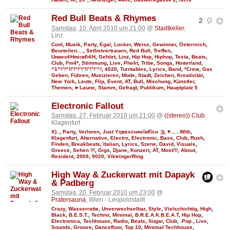
Red Bull Beats & Rhymes
2
Samstag, 10. April 2010 um 21:00
@
Stadtkeller
,
Linz
Cool
,
Musik
,
Party
,
Egal
,
Locker
,
Weise
,
Gewinner
,
Österreich
,
Beurteilen....
,
Selbstvertrauen
,
Red Bull
,
Treffen
,
Uивєs¢Няєιвℓι¢Н
,
Gehört
,
Linz
,
Hip Hop
,
Hiphop
,
Texta
,
Beats
,
Club
,
Fm4*
,
Stimmung
,
Live
,
Phekt
,
Tribe
,
Songs
,
Hinterland
,
^1^!°!^!!°!°!°!°!!°!°!°^!
,
4020
,
Turntables
,
Lyrics
,
Band
,
*Crew
,
Gas
Geben
,
Führen
,
Musizieren
,
Mode
,
Stadt
,
Zeichen
,
Kreativität
,
New York
,
Leute
,
Flip
,
Event
,
AT
,
Bull
,
Mischung
,
Künstler
,
Themen
,
►Laune
,
Stamm
,
Gefragt
,
Publikum
,
Hauptplatz 5
Electronic Fallout
Samstag, 27. Februar 2010 um 21:00
@
((stereo)) Club
,
Klagenfurt
X)..
,
Party
,
Verloren
,
Just Υηвєѕċняєîвℓîċн :))
,
♥......With
,
Klagenfurt
,
Alternative
,
Electro
,
Electronic
,
Bass
,
Club
,
Rush
,
Finden
,
Breakbeats
,
Italian
,
Lyrics
,
Szene
,
David
,
Visuals
,
Greece
,
Sehen !!!
,
Gigs
,
Djane
,
Konzert
,
AT
,
Most!!!
,
About
,
Resident
,
2009
,
9020
,
ViktringerRing
High Way & Zuckerwatt mit Dapayk
& Padberg
Samstag, 20. Februar 2010 um 23:00
@
Pratersauna
, Wien - Leopoldstadt
Crazy
,
Wasserratte
,
Unverwechselbar
,
Style
,
Vielschichtig
,
High
,
Black
,
B.E.S.T.
,
Techno
,
Minimal
,
B.R.E.A.K.B.E.A.T
,
Hip Hop
,
Electronica
,
Techhouse
,
Radio
,
Beats
,
Sugar
,
Club
,
.Pop.
,
Live
,
Sounds
,
Groove
,
Dancefloor
,
Top 10
,
Minimal Techhouse
,