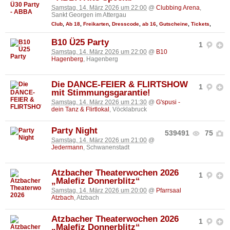
Samstag, 14. März 2026 um 22:00
@
Clubbing Arena
,
Sankt Georgen im Attergau
Club
,
Ab 18
,
Freikarten
,
Dresscode
,
ab 16
,
Gutscheine
,
Tickets
,
B10 Ü25 Party
1
Samstag, 14. März 2026 um 22:00
@
B10
Hagenberg
, Hagenberg
Die DANCE-FEIER & FLIRTSHOW
1
mit Stimmungsgarantie!
Samstag, 14. März 2026 um 21:30
@
G'spusi -
dein Tanz & Flirtlokal
, Vöcklabruck
Party Night
539491
75
Samstag, 14. März 2026 um 21:00
@
Jedermann
, Schwanenstadt
Atzbacher Theaterwochen 2026
1
„Malefiz Donnerblitz“
Samstag, 14. März 2026 um 20:00
@
Pfarrsaal
Atzbach
, Atzbach
Atzbacher Theaterwochen 2026
1
„Malefiz Donnerblitz“