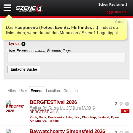
Schon Registriert?
Logg Dich ein!
Close
Das
Hauptmenu (Fotos, Events, Flirtfinder, ...)
findest du
Einfache Suche
links oben, wenn du auf das Menuicon / Szene1 Logo tippst.
Lyrics
User, Events, Locations, Gruppen, Tags
Einfache Suche
Alles
User
Events
Location
Gruppen
BERGFESTival 2026
2
Freitag, 04. Dezember 2026 um 13:00
@
BERGFESTival
, Saalbach
Punk
,
Rock
,
Beatsteaks
,
Hits
,
Ska
,
Club
,
Rap
,
Festival
,
Open
Air
,
Line Up
,
Tickets
Baywatchparty Simonsfeld 2026
2