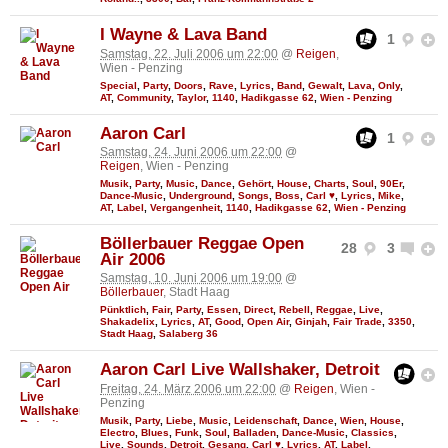
I Wayne & Lava Band
1
Samstag, 22. Juli 2006 um 22:00
@
Reigen
,
Wien - Penzing
Special
,
Party
,
Doors
,
Rave
,
Lyrics
,
Band
,
Gewalt
,
Lava
,
Only
,
AT
,
Community
,
Taylor
,
1140
,
Hadikgasse 62
,
Wien - Penzing
Aaron Carl
1
Samstag, 24. Juni 2006 um 22:00
@
Reigen
, Wien - Penzing
Musik
,
Party
,
Music
,
Dance
,
Gehört
,
House
,
Charts
,
Soul
,
90Er
,
Dance-Music
,
Underground
,
Songs
,
Boss
,
Carl ♥
,
Lyrics
,
Mike
,
AT
,
Label
,
Vergangenheit
,
1140
,
Hadikgasse 62
,
Wien - Penzing
Böllerbauer Reggae Open
28
3
Air 2006
Samstag, 10. Juni 2006 um 19:00
@
Böllerbauer
, Stadt Haag
Pünktlich
,
Fair
,
Party
,
Essen
,
Direct
,
Rebell
,
Reggae
,
Live
,
Shakadelix
,
Lyrics
,
AT
,
Good
,
Open Air
,
Ginjah
,
Fair Trade
,
3350
,
Stadt Haag
,
Salaberg 36
Aaron Carl Live Wallshaker, Detroit
Freitag, 24. März 2006 um 22:00
@
Reigen
, Wien -
Penzing
Musik
,
Party
,
Liebe
,
Music
,
Leidenschaft
,
Dance
,
Wien
,
House
,
Electro
,
Blues
,
Funk
,
Soul
,
Balladen
,
Dance-Music
,
Classics
,
Live
,
Sounds
,
Detroit
,
Gesang
,
Carl ♥
,
Lyrics
,
AT
,
Label
,