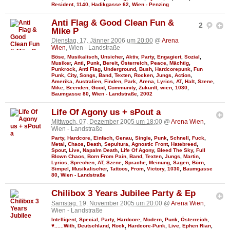
Resident
,
1140
,
Hadikgasse 62
,
Wien - Penzing
Anti Flag & Good Clean Fun &
2
Mike P
Dienstag, 17. Jänner 2006 um 20:00
@
Arena
Wien
, Wien - Landstraße
Böse
,
Musikalisch
,
Unsicher
,
Aktiv
,
Party
,
Engagiert
,
Sozial
,
Musiker
,
Anti
,
Punk
,
Bereit
,
Österreich
,
Peace
,
Mächtig
,
Punkrock
,
Anti Flag
,
Underground
,
Bush
,
Hardcorepunk
,
Fun
Punk
,
City
,
Songs
,
Band
,
Texten
,
Rocken
,
Jungs
,
Action
,
Amerika
,
Australien
,
Finden
,
Park
,
Arena
,
Lyrics
,
AT
,
Halt
,
Szene
,
Mike
,
Beenden
,
Good
,
Community
,
Zukunft
,
wien
,
1030
,
Baumgasse 80
,
Wien - Landstraße
,
2002
Life Of Agony us + sPout a
Mittwoch, 07. Dezember 2005 um 18:00
@
Arena Wien
,
Wien - Landstraße
Party
,
Hardcore
,
Einfach
,
Genau
,
Single
,
Punk
,
Schnell
,
Fuck
,
Metal
,
Chaos
,
Death
,
Sepultura
,
Agnostic Front
,
Hatebreed
,
Spout
,
Live
,
Napalm Death
,
Life Of Agony
,
Bleed The Sky
,
Full
Blown Chaos
,
Born From Pain
,
Band
,
Texten
,
Jungs
,
Martin
,
Lyrics
,
Sprechen
,
AT
,
Szene
,
Sprache
,
Meinung
,
Sagen
,
Börn
,
Simpel
,
Musikalischer
,
Tattoos
,
From
,
Victory
,
1030
,
Baumgasse
80
,
Wien - Landstraße
Chilibox 3 Years Jubilee Party & Ep
Samstag, 19. November 2005 um 20:00
@
Arena Wien
,
Wien - Landstraße
Intelligent
,
Special
,
Party
,
Hardcore
,
Modern
,
Punk
,
Österreich
,
♥......With
,
Deutschland
,
Rock
,
Hardcore-Punk
,
Live
,
Ephen Rian
,