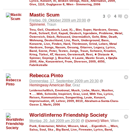
Lyrics
,
Konzert
,
AT
,
Broken Strings
,
Rock
,
Alternative
,
2009
,
Give
,
1110
,
Guglgasse 8
,
Wien - Simmering
,
2006
Mastic Scum
3
4
Freitag, 09. Oktober 2009 um 20:00
@
Spinnerei
, Traun
Treu
,
Geil
,
Chaotisch
,
Laut
,
X)..
,
Bier
,
Super
,
Hardcore
,
Genau
,
Punk
,
Schnell
,
Evil
,
Kaputt
,
Deutsch
,
Irgendwie
,
Probleme
,
Metal
,
Österreich
,
Stück
,
Released
,
Unermüdlich
,
Geht
,
Bitte
,
Death
,
Wohnung
,
Deutschland
,
Linz
,
Rock
,
Underground
,
Bass
,
Konzerte
,
Live
,
Finden
,
Hard
,
Thirdmoon
,
Grind
,
Leben
,
Metal
Hardcore
,
Songs
,
Nasum
,
Gesang
,
Gitarren
,
Legacy
,
Lyrics
,
Band
,
Szene
,
Peter
,
Texten
,
Jungs
,
Traun
,
Schweiz
,
Kroatien
,
Krieg
,
Türkei
,
AT
,
Hassen
,
Gerstensaft
,
Rest
,
★ Distaste ★
,
Spinner
,
Geprägt ;)
,
Brachial
,
►Laune
,
Mastic Scum
,
♦ Ңөηба
2000
,
Alte
,
Konzentriert
,
From
,
Diversen
,
2009
,
4050
,
Fabrikstraße
Rebecca Pinto
Donnerstag, 17. September 2009 um 20:30
@
Hemingway American Bar
, Graz
Leidenschaftlich
,
Emotional
,
Musik
,
Liebe
,
Music
,
Musiker
,
♥......With
,
Schreibt
,
Inspiriert
,
Graz
,
Lied
,
With You
,
Lyrics
,
Reisen
,
Kommunizieren
,
Songwriting
,
Leute
,
Konzert
,
Improvisation
,
AT
,
Lehrer
,
2009
,
8010
,
Abraham-a-Santa-Clara-
Gasse 2
,
Markt
,
2006
World/inferno Friendship Society
Montag, 20. Juli 2009 um 20:00
@
((szene)) Wien
, Wien
Punk
,
Entertainer
,
Nihilist
,
Wissen
,
Ideal
,
...Eigentlich...
,
Wien
,
Salsa
,
Soul
,
Ska
,
Big Band
,
Live
,
Firewater
,
Lyrics
,
Band
,