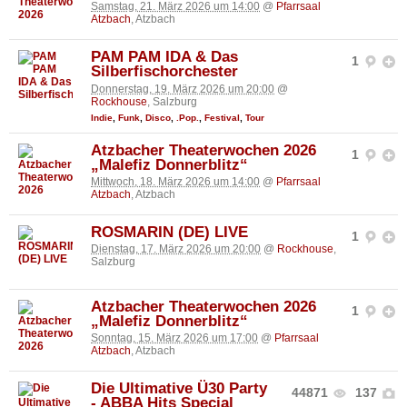
Samstag, 21. März 2026 um 14:00
@
Pfarrsaal
Atzbach
, Atzbach
PAM PAM IDA & Das
1
Silberfischorchester
Donnerstag, 19. März 2026 um 20:00
@
Rockhouse
, Salzburg
Indie
,
Funk
,
Disco
,
.Pop.
,
Festival
,
Tour
Atzbacher Theaterwochen 2026
1
„Malefiz Donnerblitz“
Mittwoch, 18. März 2026 um 14:00
@
Pfarrsaal
Atzbach
, Atzbach
ROSMARIN (DE) LIVE
1
Dienstag, 17. März 2026 um 20:00
@
Rockhouse
,
Salzburg
Atzbacher Theaterwochen 2026
1
„Malefiz Donnerblitz“
Sonntag, 15. März 2026 um 17:00
@
Pfarrsaal
Atzbach
, Atzbach
Die Ultimative Ü30 Party
44871
137
- ABBA Hits Special