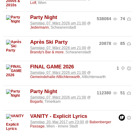
Loft
, Wien
Party Night
538084
74
Samstag, 07. März 2026 um 21:00
@
Jedermann
, Schwanenstadt
Après Ski Party
20878
85
Samstag, 07. März 2026 um 21:00
@
Brandy's Bar & more
, Schwanenstadt
FINAL GAME 2026
1
Samstag, 07. März 2026 um 21:00
@
Gemeindehalle Altlichtenwarth
, Altlichtenwarth
Party Night
112380
51
Samstag, 07. März 2026 um 21:00
@
Bogarts
, Timelkam
VANITY - Explicit Lyrics
Samstag, 20. Mai 2017 um 23:00
@
Babenberger
Passage
, Wien - Innere Stadt