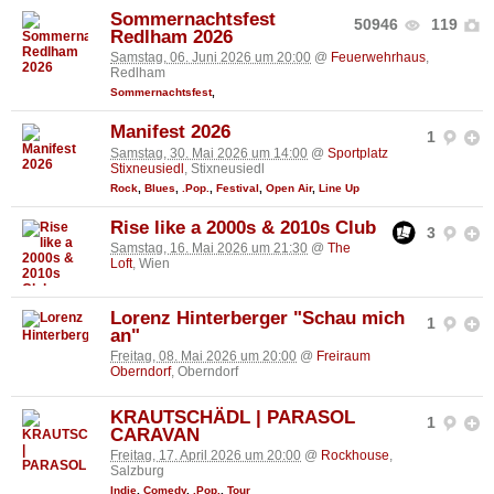
Sommernachtsfest
50946
119
Redlham 2026
Samstag, 06. Juni 2026 um 20:00
@
Feuerwehrhaus
,
Redlham
Sommernachtsfest
,
Manifest 2026
1
Samstag, 30. Mai 2026 um 14:00
@
Sportplatz
Stixneusiedl
, Stixneusiedl
Rock
,
Blues
,
.Pop.
,
Festival
,
Open Air
,
Line Up
Rise like a 2000s & 2010s Club
3
Samstag, 16. Mai 2026 um 21:30
@
The
Loft
, Wien
Lorenz Hinterberger "Schau mich
1
an"
Freitag, 08. Mai 2026 um 20:00
@
Freiraum
Oberndorf
, Oberndorf
KRAUTSCHÄDL | PARASOL
1
CARAVAN
Freitag, 17. April 2026 um 20:00
@
Rockhouse
,
Salzburg
Indie
,
Comedy
,
.Pop.
,
Tour