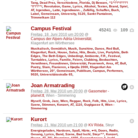
Tang
,
Dead Prez
,
Verschiedene
,
Florida
,
Dj Beware
,
^1^!°!^!!°!°!°!
°!!°!°!°^!
,
Revolution
,
Game
,
Lyrics
,
Alkohol
,
Texten
,
Brand
,
Spiel
,
AT
,
Irgendwo,
,
Latte
,
Irgendwann..
,
Zufällig
,
Schaffen
,
Buch
,
Label
,
Gemeinsam
,
University
,
5120
,
Sankt Pantaleon
,
Trimmelkam 112
Campus Festival
45241
109
Freitag, 18. Juni 2010 um 20:00
@
Campus der Alpen-Adria-Universität
,
Klagenfurt am Wörthersee
Musikalisch
,
Gemütlich
,
Musik
,
Sunshine
,
Dance
,
Red Bull
,
Klagenfurt
,
Rock
,
House
,
Salsa
,
Hits
,
Beats
,
Live
,
Partyhits
,
Beth
Edges
,
The Beth Edges
,
Unbedingt
,
Ambiente
,
F.R.
,
Festival
,
Turntables
,
Lyrics
,
Familie
,
Feiern
,
Clubbing
,
Beobachten
,
Verwöhnen
,
Freundinnen
,
Universität
,
Feuerwerk
,
Area
,
AT
,
Bull
,
Poetry
,
Slam
,
Flanieren
,
♦ Ңөηба 2000
,
Klagenfurt Am
Wörthersee
,
20°
,
Gemeinsam
,
Publikum
,
Campus
,
Performen
,
9020
,
Universitätsstraße 65
,
Joan Armatrading
Freitag, 28. Mai 2010 um 20:00
@
Gasometer -
planet.tt
, Wien - Simmering
Myself
,
Grob
,
Jazz
,
Wien
,
Reggae
,
Rock
,
Folk
,
Hits
,
Live
,
Lyrics
,
Szene
,
Stimmen
,
Konzert
,
AT
,
1110
,
Guglgasse 8
,
Wien -
Simmering
Kurort
Freitag, 21. Mai 2010 um 21:00
@
KV Röda
, Steyr
Energiegeladen
,
Hardcore
,
Spaß
,
Härte
,
●•It
,
Doors
,
Яαdϊo
,
Gesang
,
Lyrics
,
Band
,
Szene
,
Bad Ischl
,
Steyr^^
,
Konzert
,
Hauen
,
AT
,
20°
,
Neunziger
,
4400
,
Gaswerkgasse 2
,
Ischl