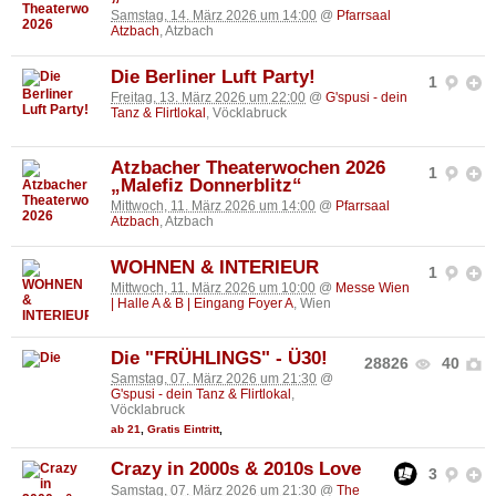
Samstag, 14. März 2026 um 14:00
@
Pfarrsaal
Atzbach
, Atzbach
Die Berliner Luft Party!
1
Freitag, 13. März 2026 um 22:00
@
G'spusi - dein
Tanz & Flirtlokal
, Vöcklabruck
Atzbacher Theaterwochen 2026
1
„Malefiz Donnerblitz“
Mittwoch, 11. März 2026 um 14:00
@
Pfarrsaal
Atzbach
, Atzbach
WOHNEN & INTERIEUR
1
Mittwoch, 11. März 2026 um 10:00
@
Messe Wien
| Halle A & B | Eingang Foyer A
, Wien
Die "FRÜHLINGS" - Ü30!
28826
40
Samstag, 07. März 2026 um 21:30
@
G'spusi - dein Tanz & Flirtlokal
,
Vöcklabruck
ab 21
,
Gratis Eintritt
,
Crazy in 2000s & 2010s Love
3
Samstag, 07. März 2026 um 21:30
@
The