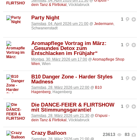
Samstag, 04. April 2026 um 21:30
@
G'spusi -
dein Tanz & Flirtlokal
, Vöcklabruck
Party Night
1
Samstag, 04. April 2026 um 21:00
@
Jedermann
,
Schwanenstadt
Aromapflege Vortrag im März:
1
„Gesundes Detox zum
Entschlacken im Frühjahr“
Montag, 30. März 2026 um 17:00
@
Aromapflege Shop
Wien
, Wien
B10 Danger Zone - Harder Styles
1
Madness
Samstag, 28. März 2026 um 22:00
@
B10
Hagenberg
, Hagenberg
Die DANCE-FEIER & FLIRTSHOW
1
mit Stimmungsgarantie!
Samstag, 28. März 2026 um 21:30
@
G'spusi -
dein Tanz & Flirtlokal
, Vöcklabruck
Crazy Balloon
23613
83
Samstag, 28. März 2026 um 21:00
@