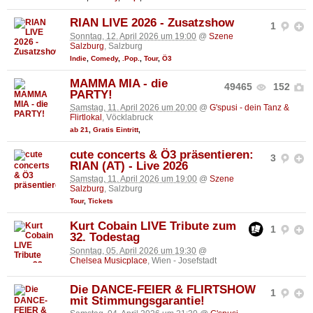
RIAN LIVE 2026 - Zusatzshow
1
Sonntag, 12. April 2026 um 19:00
@
Szene
Salzburg
, Salzburg
Indie
,
Comedy
,
.Pop.
,
Tour
,
Ö3
MAMMA MIA - die
49465
152
PARTY!
Samstag, 11. April 2026 um 20:00
@
G'spusi - dein Tanz &
Flirtlokal
, Vöcklabruck
ab 21
,
Gratis Eintritt
,
cute concerts & Ö3 präsentieren:
3
RIAN (AT) - Live 2026
Samstag, 11. April 2026 um 19:00
@
Szene
Salzburg
, Salzburg
Tour
,
Tickets
Kurt Cobain LIVE Tribute zum
1
32. Todestag
Sonntag, 05. April 2026 um 19:30
@
Chelsea Musicplace
, Wien - Josefstadt
Die DANCE-FEIER & FLIRTSHOW
1
mit Stimmungsgarantie!