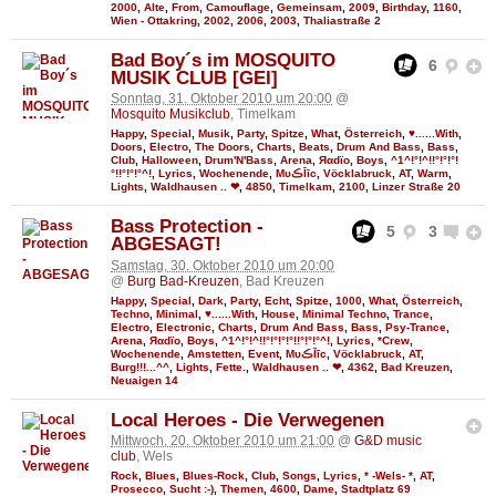
2000
,
Alte
,
From
,
Camouflage
,
Gemeinsam
,
2009
,
Birthday
,
1160
,
Wien - Ottakring
,
2002
,
2006
,
2003
,
Thaliastraße 2
Bad Boy´s im MOSQUITO
6
MUSIK CLUB [GEI]
Sonntag, 31. Oktober 2010 um 20:00
@
Mosquito Musikclub
, Timelkam
Happy
,
Special
,
Musik
,
Party
,
Spitze
,
What
,
Österreich
,
♥......With
,
Doors
,
Electro
,
The Doors
,
Charts
,
Beats
,
Drum And Bass
,
Bass
,
Club
,
Halloween
,
Drum'N'Bass
,
Arena
,
Яαdϊo
,
Boys
,
^1^!°!^!!°!°!°!
°!!°!°!°^!
,
Lyrics
,
Wochenende
,
MυڪĪīc
,
Vöcklabruck
,
AT
,
Warm
,
Lights
,
Waldhausen .. ❤
,
4850
,
Timelkam
,
2100
,
Linzer Straße 20
Bass Protection -
5
3
ABGESAGT!
Samstag, 30. Oktober 2010 um 20:00
@
Burg Bad-Kreuzen
, Bad Kreuzen
Happy
,
Special
,
Dark
,
Party
,
Echt
,
Spitze
,
1000
,
What
,
Österreich
,
Techno
,
Minimal
,
♥......With
,
House
,
Minimal Techno
,
Trance
,
Electro
,
Electronic
,
Charts
,
Drum And Bass
,
Bass
,
Psy-Trance
,
Arena
,
Яαdϊo
,
Boys
,
^1^!°!^!!°!°!°!°!!°!°!°^!
,
Lyrics
,
*Crew
,
Wochenende
,
Amstetten
,
Event
,
MυڪĪīc
,
Vöcklabruck
,
AT
,
Burg!!!...^^
,
Lights
,
Fette.
,
Waldhausen .. ❤
,
4362
,
Bad Kreuzen
,
Neuaigen 14
Local Heroes - Die Verwegenen
Mittwoch, 20. Oktober 2010 um 21:00
@
G&D music
club
, Wels
Rock
,
Blues
,
Blues-Rock
,
Club
,
Songs
,
Lyrics
,
* -Wels- *
,
AT
,
Prosecco
,
Sucht :-)
,
Themen
,
4600
,
Dame
,
Stadtplatz 69