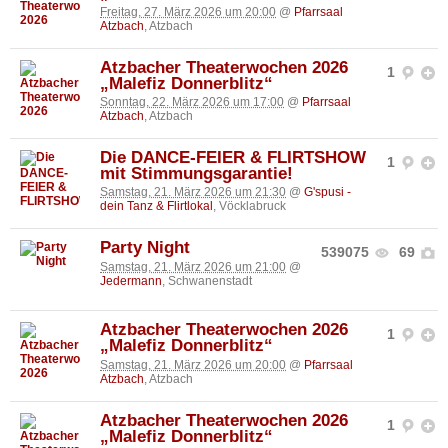
Freitag, 27. März 2026 um 20:00
@
Pfarrsaal
Atzbach
, Atzbach
Atzbacher Theaterwochen 2026
1
„Malefiz Donnerblitz“
Sonntag, 22. März 2026 um 17:00
@
Pfarrsaal
Atzbach
, Atzbach
Die DANCE-FEIER & FLIRTSHOW
1
mit Stimmungsgarantie!
Samstag, 21. März 2026 um 21:30
@
G'spusi -
dein Tanz & Flirtlokal
, Vöcklabruck
Party Night
539075
69
Samstag, 21. März 2026 um 21:00
@
Jedermann
, Schwanenstadt
Atzbacher Theaterwochen 2026
1
„Malefiz Donnerblitz“
Samstag, 21. März 2026 um 20:00
@
Pfarrsaal
Atzbach
, Atzbach
Atzbacher Theaterwochen 2026
1
„Malefiz Donnerblitz“