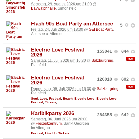
Samstag, 29. August 2026 um 21:00
@
Baywatchhalle
, Simonsfeld
Flash 90s Boat Party am Attersee
5
Freitag, 24. Juli 2026 um 18:30
@
GEI Boat Party
,
Attersee a. Attersee
Electric Love Festival
153041
644
2026
Samstag, 11. Juli 2026 um 16:30
@
Salzburgring
,
Plainfeld
Electric Love Festival
120018
602
2026
Donnerstag, 09. Juli 2026 um 16:30
@
Salzburgring
,
Plainfeld
Soul
,
Love
,
Festival
,
Beach
,
Electric Love
,
Electric Love
Festival
,
Tickets
,
Karibikparty 2026
284655
642
Samstag, 06. Juni 2026 um 20:00
@
Freizeitzentrum
, Sankt Georgen
im Attergau
Festival
,
Line Up
,
Tickets
,