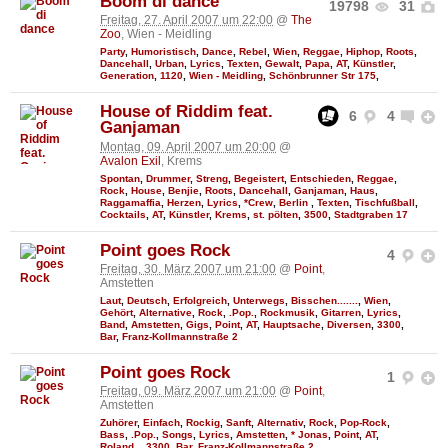
Boom di dance
19798
31
Freitag, 27. April 2007 um 22:00
@
The
Zoo
, Wien - Meidling
Party
,
Humoristisch
,
Dance
,
Rebel
,
Wien
,
Reggae
,
Hiphop
,
Roots
,
Dancehall
,
Urban
,
Lyrics
,
Texten
,
Gewalt
,
Papa
,
AT
,
Künstler
,
Generation
,
1120
,
Wien - Meidling
,
Schönbrunner Str 175
,
House of Riddim feat.
6
4
Ganjaman
Montag, 09. April 2007 um 20:00
@
Avalon Exil
, Krems
Spontan
,
Drummer
,
Streng
,
Begeistert
,
Entschieden
,
Reggae
,
Rock
,
House
,
Benjie
,
Roots
,
Dancehall
,
Ganjaman
,
Haus
,
Raggamaffia
,
Herzen
,
Lyrics
,
*Crew
,
Berlin
,
Texten
,
Tischfußball
,
Cocktails
,
AT
,
Künstler
,
Krems
,
st. pölten
,
3500
,
Stadtgraben 17
Point goes Rock
4
Freitag, 30. März 2007 um 21:00
@
Point
,
Amstetten
Laut
,
Deutsch
,
Erfolgreich
,
Unterwegs
,
Bisschen.......
,
Wien
,
Gehört
,
Alternative
,
Rock
,
.Pop.
,
Rockmusik
,
Gitarren
,
Lyrics
,
Band
,
Amstetten
,
Gigs
,
Point
,
AT
,
Hauptsache
,
Diversen
,
3300
,
Bar
,
Franz-Kollmannstraße 2
Point goes Rock
1
Freitag, 09. März 2007 um 21:00
@
Point
,
Amstetten
Zuhörer
,
Einfach
,
Rockig
,
Sanft
,
Alternativ
,
Rock
,
Pop-Rock
,
Bass
,
.Pop.
,
Songs
,
Lyrics
,
Amstetten
,
* Jonas
,
Point
,
AT
,
Roland..
,
3300
,
Bar
,
Franz-Kollmannstraße 2