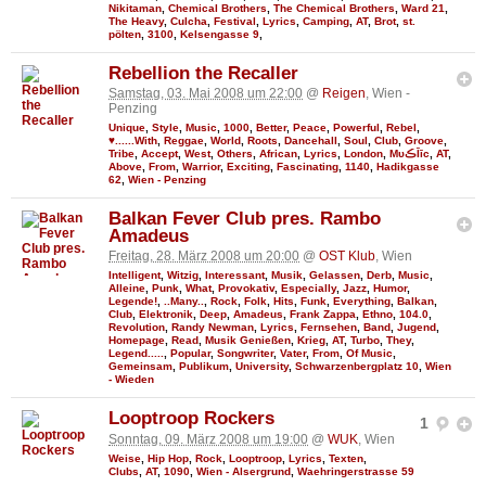
Nikitaman
,
Chemical Brothers
,
The Chemical Brothers
,
Ward 21
,
The Heavy
,
Culcha
,
Festival
,
Lyrics
,
Camping
,
AT
,
Brot
,
st.
pölten
,
3100
,
Kelsengasse 9
,
Rebellion the Recaller
Samstag, 03. Mai 2008 um 22:00
@
Reigen
, Wien -
Penzing
Unique
,
Style
,
Music
,
1000
,
Better
,
Peace
,
Powerful
,
Rebel
,
♥......With
,
Reggae
,
World
,
Roots
,
Dancehall
,
Soul
,
Club
,
Groove
,
Tribe
,
Accept
,
West
,
Others
,
African
,
Lyrics
,
London
,
MυڪĪīc
,
AT
,
Above
,
From
,
Warrior
,
Exciting
,
Fascinating
,
1140
,
Hadikgasse
62
,
Wien - Penzing
Balkan Fever Club pres. Rambo
Amadeus
Freitag, 28. März 2008 um 20:00
@
OST Klub
, Wien
Intelligent
,
Witzig
,
Interessant
,
Musik
,
Gelassen
,
Derb
,
Music
,
Alleine
,
Punk
,
What
,
Provokativ
,
Especially
,
Jazz
,
Humor
,
Legende!
,
..Many..
,
Rock
,
Folk
,
Hits
,
Funk
,
Everything
,
Balkan
,
Club
,
Elektronik
,
Deep
,
Amadeus
,
Frank Zappa
,
Ethno
,
104.0
,
Revolution
,
Randy Newman
,
Lyrics
,
Fernsehen
,
Band
,
Jugend
,
Homepage
,
Read
,
Musik Genießen
,
Krieg
,
AT
,
Turbo
,
They
,
Legend.....
,
Popular
,
Songwriter
,
Vater
,
From
,
Of Music
,
Gemeinsam
,
Publikum
,
University
,
Schwarzenbergplatz 10
,
Wien
- Wieden
Looptroop Rockers
1
Sonntag, 09. März 2008 um 19:00
@
WUK
, Wien
Weise
,
Hip Hop
,
Rock
,
Looptroop
,
Lyrics
,
Texten
,
Clubs
,
AT
,
1090
,
Wien - Alsergrund
,
Waehringerstrasse 59