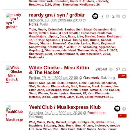
Szene
,
New York
,
Sprechen
,
Konzert
,
AT
,
Jack
,
- Society
,
Broadway
,
1110
,
Wien - Simmering
,
Hauffgasse 26
mardy gra / syn / gröbär
7
2
Mittwoch, 10. Juni 2009 um 20:00
@
Nöfas
, Wels
Tight
,
Musik
,
Ordentlich
,
Sauber
,
Steil
,
Metal
,
Österreich
,
Girl
,
Death
,
Treffen
,
Rock
,
3 Feet Smaller
,
Crossover
,
Nikitaman
,
Guadalajara
,
.Spout.
,
Jerx
,
Bass
,
Live
,
Breaks
,
Junge
,
Dedicated
To
,
♪♫Rage Against♪♫
,
Ƒℓσω7
,
Rising Girl
,
Drums
,
School
,
Songs
,
Gitarren
,
Мαяσσи5
,
Cassidy
,
Lyrics
,
Band
,
Keyboard
,
Songwriting
,
Kreativität
,
* -Wels- *
,
AT
,
Mischung
,
Aggressive
,
Geprägt ;)
,
Gitarrensounds
,
Head
,
Themen
,
Next
,
Naca 7
,
2009
,
Überzeugt
,
4600
,
Schubertstraße 9
,
Oberösterreich
,
2003
,
Draßmarkt
Wilde Glocke - Miss Kittin
24340
57
& The Hacker
Freitag, 29. Mai 2009 um 22:00
@
Gusswerk
, Salzburg
Direkt
,
Nice
,
Musik
,
Dick
,
Freunde
,
Liebe
,
Famous
,
Manchmal
,
*Be*
,
Salzburg
,
Electroclash
,
Soul
,
Manson
,
Frank Sinatra
,
Live
,
Elton John
,
Elektropop
,
Miss Kittin
,
Songs
,
Metallic
,
The Hacker
,
Stadt
,
Warten
,
Beats
,
Lyrics
,
Konzert
,
AT
,
Karl
,
Electronic
,
Melodie
,
Disco
,
Lagerfeld
,
Glam
,
5020
,
Söllheimerstraße 16
,
Yeah!Club / Musikexpress Klub
Samstag, 04. April 2009 um 20:30
@
Rockhouse
,
Salzburg
Wild
,
Musik
,
Party
,
Dunkel
,
Single
,
Erfolgreich
,
Stalker
,
Sтυя
,
Inspiriert
,
Salzburg
,
Graz
,
Rock
,
Soul
,
Gitarre
,
Indierock
,
Arcade
Fire
,
New Wave
,
Pop
,
Nick Cave
,
Silver
,
Songs
,
Apple
,
Lyrics
,