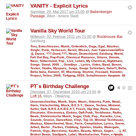
VANITY - Explicit Lyrics
Samstag, 20. Mai 2017 um 23:00
@
Babenberger
Passage
, Wien - Innere Stadt
Vanilla Sky World Tour
Mittwoch, 02. Februar 2011 um 21:00
@
Rockhouse-Bar
,
Salzburg
Treu
,
Entschlossen
,
Musik
,
Ordentlich
,
Gaga
,
Egal
,
Musiker
,
Single
,
Punk
,
Verlassen
,
Bereit
,
Wissen
,
Just Υηвєѕċняєîвℓîċн
:))
,
Dance
,
???,Good,???
,
Neuer
,
Deutschland
,
Salzburg
,
World
,
Fall Out Boy
,
Pop-Punk
,
Chemical Romance
,
Gitarre
,
Donots
,
Bass
,
Silbermond
,
Pop
,
Live
,
Leben
,
My Chemical
,
Nightmare
,
Songs
,
Stand
,
3000...
,
Goodbye..
,
Lyrics
,
Video
,
Band
,
Boxen
,
Texten
,
Studio
,
Myspace
,
Jungs
,
Songs Schreiben
,
Italia!!!
,
Bella
,
Bella Italia
,
Konzert
,
AT
,
Mischung
,
Skyline
,
Fυѕѕвall
,
Künstler
,
Project
,
Teilen
,
2009
,
Tiefgang
,
5020
,
Schallmooser Hauptstr. 46
PT´s Birthday Challenge
4
Dienstag, 07. Dezember 2010 um 23:00
@
Loft 16
, Wien - Ottakring
Unverwechselbar
,
Musik
,
Style
,
Music
,
Gitarrist
,
Punk
,
Metal
,
Stein
,
Vielschichtig
,
Black
,
B.E.S.T.
,
Dance
,
Techno
,
Minimal
,
Keller
,
Daft
,
B.R.E.A.K.B.E.A.T
,
Frisch
,
Hip Hop
,
Rock
,
House
,
Electronic
,
Electronica
,
Elektro
,
Daft Punk
,
Techhouse
,
Radio
,
Beats
,
Elektronische Musik
,
Sugar
,
Club
,
Pop
,
Karaoke
,
Live
,
Sounds
,
Groove
,
Dancefloor
,
Vinyl
,
Top 10
,
Minimal Techhouse
,
Moskau
,
Abwechselnd
,
Noze
,
Paris
,
Compilation
,
Lyrics
,
Szene
,
Arbeit
,
Berlin
,
Parties
,
Clubbing
,
Spielen
,
Studio
,
Watergate
,
Patrick
,
Gigs
,
Barcelona
,
Kaufen
,
Beauty
,
Niklas
,
Sagen.....:-)
,
AT
,
Broken Beats
,
Stadtpark
,
Label
,
Musikalischer
,
Polen
,
♦ Ңөηба