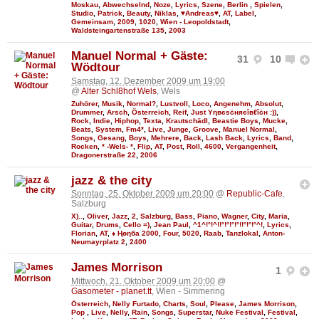
Moskau
,
Abwechselnd
,
Noze
,
Lyrics
,
Szene
,
Berlin
,
Spielen
,
Studio
,
Patrick
,
Beauty
,
Niklas
,
♥Andreas♥
,
AT
,
Label
,
Gemeinsam
,
2009
,
1020
,
Wien - Leopoldstadt
,
Waldsteingartenstraße 135
,
2003
Manuel Normal + Gäste:
31
10
Wödtour
Samstag, 12. Dezember 2009 um 19:00
@
Alter Schl8hof Wels
, Wels
Zuhörer
,
Musik
,
Normal?
,
Lustvoll
,
Loco
,
Angenehm
,
Absolut
,
Drummer
,
Arsch
,
Österreich
,
Reif
,
Just Υηвєѕċняєîвℓîċн :))
,
Rock
,
Indie
,
Hiphop
,
Texta
,
Krautschädl
,
Beastie Boys
,
Mucke
,
Beats
,
System
,
Fm4*
,
Live
,
Junge
,
Groove
,
Manuel Normal
,
Songs
,
Gesang
,
Boys
,
Mehrere
,
Back
,
Lash Back
,
Lyrics
,
Band
,
Rocken
,
* -Wels- *
,
Flip
,
AT
,
Post
,
Roll
,
4600
,
Vergangenheit
,
Dragonerstraße 22
,
2006
jazz & the city
Sonntag, 25. Oktober 2009 um 20:00
@
Republic-Cafe
,
Salzburg
X)..
,
Oliver
,
Jazz
,
2
,
Salzburg
,
Bass
,
Piano
,
Wagner
,
City
,
Maria
,
Guitar
,
Drums
,
Cello =)
,
Jean Paul
,
^1^!°!^!!°!°!°!°!!°!°!°^!
,
Lyrics
,
Florian
,
AT
,
♦ Ңөηба 2000
,
Four
,
5020
,
Raab
,
Tanzlokal
,
Anton-
Neumayrplatz 2
,
2400
James Morrison
1
Mittwoch, 21. Oktober 2009 um 20:00
@
Gasometer - planet.tt
, Wien - Simmering
Österreich
,
Nelly Furtado
,
Charts
,
Soul
,
Please
,
James Morrison
,
Pop
,
Live
,
Nelly
,
Rain
,
Songs
,
Superstar
,
Nuke Festival
,
Festival
,