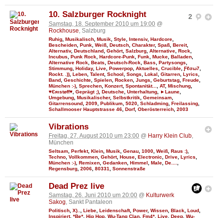
10. Salzburger Rocknight
2
Samstag, 18. September 2010 um 19:00
@
Rockhouse
, Salzburg
Ruhig
,
Musikalisch
,
Musik
,
Style
,
Intensiv
,
Hardcore
,
Bescheiden
,
Punk
,
Weiß
,
Deutsch
,
Charakter
,
Spaß
,
Bereit
,
Alternativ
,
Deutschland
,
Gehört
,
Salzburg
,
Alternative
,
Rock
,
Incubus
,
Punk Rock
,
Hardcore-Punk
,
Funk
,
Mucke
,
Balladen
,
Alternative Rock
,
Beats
,
Deutsch-Rock
,
Bass
,
Partysongs
,
Stimmung
,
Holiday
,
Live
,
Powerpop
,
Aktuelles
,
Crucible
,
Ƒℓσω7
,
Rockt. .))
,
Leben
,
Talent
,
School
,
Songs
,
Lokal
,
Gitarren
,
Lyrics
,
Band
,
Geschichte
,
Spielen
,
Rocken
,
Jungs
,
Geburtstag
,
Freude
,
München :-)
,
Sprechen
,
Konzert
,
Spontanität...
,
AT
,
Mischung
,
♥Єяιstøff♥
,
Geprägt ;)
,
Deutsche
,
Unterhaltung
,
►Laune
,
Umgebung
,
Musikalischer
,
Selbstkritik
,
Gemeinsam
,
Gitarrensound
,
2009
,
Publikum
,
5020
,
Schladming
,
Freilassing
,
Schallmooser Hauptstrasse 46
,
Dorf
,
Oberösterreich
,
2003
Vibrations
Freitag, 27. August 2010 um 23:00
@
Harry Klein Club
,
München
Seltsam
,
Perfekt
,
Klein
,
Musik
,
Genau
,
1000
,
Weiß
,
Raus :)
,
Techno
,
Vollkommen
,
Gehört
,
House
,
Electronic
,
Drive
,
Lyrics
,
München :-)
,
Remixen
,
Gedanken
,
Himmel
,
Male
,
De....
,
Regensburg
,
2006
,
80331
,
Sonnenstraße
Dead Prez live
Samstag, 26. Juni 2010 um 20:00
@
Kulturwerk
Sakog
, Sankt Pantaleon
Politisch
,
X)..
,
Liebe
,
Leidenschaft
,
Power
,
Wissen
,
Black
,
Loud
,
Inspiriert
,
*Be*
,
Hip Hop
,
Wu-Tang Clan
,
Fm4*
,
Live
,
Deep
,
Wu-