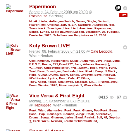
Papermoon
Sonntag, 24. Februar 2008 um 20:00
@
Rockhouse
, Salzburg
Musik
,
Liebe
,
Außergewöhnlich
,
Genau
,
Single
,
Deutsch
,
Player!!!!!!!!
,
Original
,
Zart
,
R..Ein
,
Salzburg
,
Austropop
,
Hits
,
Soundtrack
,
Sonstiges
,
Live
,
Lied
,
Amadeus
,
Papermoon
,
Songs
,
Lyrics
,
Seele Baumeln Lassen
,
Verändern
,
AT
,
Fυѕѕвall
,
Deutsche
,
5020
,
Schallmooser Hauptstrasse 46
,
2006
Kofy Brown LIVE!
Freitag, 08. Februar 2008 um 21:00
@
Café Leopold
,
Wien - Neubau
Cool
,
National
,
Independent
,
Music
,
Authentic
,
Love
,
Real
,
Loud
,
B.E.S.T.
,
Peace
,
???,Good,???
,
Jazz
,
-Where-
,
Person) :)
,
♥......With
,
Uивєs¢Няєιвℓι¢Н
,
●•It
,
..Many..
,
Rock
,
World
,
Funk
,
Soul
,
Bass
,
Sonstiges
,
Festivals
,
Live
,
Phekt
,
Deep
,
.♥.Mtv.♥.
,
Hope
,
Guitar
,
Drums
,
Talent
,
Songs
,
Gypsy!!!
,
Boys
,
Festival
,
×California×
,
Lyrics
,
Band
,
Cafe
,
AT
,
Films
,
Want
,
They
,
About
,
Focus
,
Shakewell
,
Staccato
,
De....
,
♦ Ңөηба 2000
,
From
,
Warrior
,
1070
,
Museumsplatz 1
,
Wien - Neubau
Vice Versa & First Eight
8415
67
Montag, 17. Dezember 2007 um 20:00
@
Replugged
, Wien - Neubau
Punk
,
Wien
,
Alternative
,
Rock
,
Funk
,
Gitarre
,
Pop-Rock
,
Beats
,
Bass
,
.Pop.
,
Sonstiges
,
Sounds
,
Junge
,
Rock, Alternative
,
Drums
,
Songs
,
Gitarren
,
Lyrics
,
Band
,
Patrick
,
Soli
,
AT
,
Geprägt
;)
,
1070
,
Wien - Neubau
,
Lerchenfelderstraße 23
,