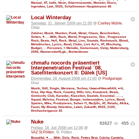
Manual
,
AT
,
Indie
,
Neon
,
Gitarrensounds
,
Monster
,
Disco
,
Irgendwo
,
Late
,
5020
,
Schallmooser Hauptstrasse 46
Local Winterday
Samstag, 31. Jänner 2009 um 21:00
@
Cselley Mühle
,
Oslip
Zuhörer
,
Musik
,
Musiker
,
Punk
,
Metal
,
Chaos
,
Beschreiben
,
Selten
,
♥......With
,
Rock
,
World
,
Progressive
,
Ska
,
Progressive
Rock
,
Beats
,
Hell
,
Rock, Metal
,
Live
,
Sounds
,
Rockmusik
,
Blood
,
Melodisches
,
Lyrics
,
Band
,
Clubs
,
Live Act´s
,
AT
,
Mischung
,
Budget
,
... Personen
,
= Melodie
,
Gemeinsam
,
Oslip
,
Mattersburg
,
2006
,
Mannersdorf/Lgb.
,
Breitenbrunn
chmafu nocords präsentiert
Interpenetration Festival ´08,
Satellitenkonzert II: Dälek [US]
Donnerstag, 28. August 2008 um 21:00
@
Postgarage
,
Graz
Musik
,
Still
,
Single
,
Meistens
,
Techno
,
Uивєs¢Няєιвℓι¢Н
,
●•It
,
Graz
,
Hip Hop
,
Rock
,
Country
,
90Er
,
Isis
,
Krautrock
,
Beats
,
Gemischt
,
Club
,
Karaoke
,
Klassiker
,
Sounds
,
Essential........
,
Squad
,
Melvins
,
Festival
,
Boogie
,
Insbesondere
,
Lyrics
,
Band
,
Spielen
,
Mike
,
Produzieren
,
Sehen !!!
,
MυڪĪīc
,
AT
,
Relativ
,
Afrika
,
Faust
,
My Bloody Valentine
,
Label
,
Zukunft!
,
8020
,
2100
,
Dreihackengasse 42
Nuke
92627
455
Freitag, 18. Juli 2008 um 12:00
@
VAZ St.Pölten
, St. Pölten
Beautiful
,
♥......With
,
Girls
,
Rock
,
Fettes Brot
,
Culcha Candela
,