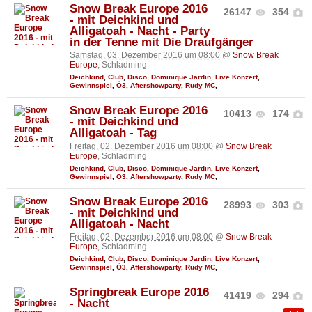
Snow Break Europe 2016
26147
354
- mit Deichkind und
Alligatoah - Nacht - Party
in der Tenne mit Die Draufgänger
Samstag, 03. Dezember 2016 um 08:00
@
Snow Break
Europe
, Schladming
Deichkind
,
Club
,
Disco
,
Dominique Jardin
,
Live Konzert
,
Gewinnspiel
,
Ö3
,
Aftershowparty
,
Rudy MC
,
Snow Break Europe 2016
10413
174
- mit Deichkind und
Alligatoah - Tag
Freitag, 02. Dezember 2016 um 08:00
@
Snow Break
Europe
, Schladming
Deichkind
,
Club
,
Disco
,
Dominique Jardin
,
Live Konzert
,
Gewinnspiel
,
Ö3
,
Aftershowparty
,
Rudy MC
,
Snow Break Europe 2016
28993
303
- mit Deichkind und
Alligatoah - Nacht
Freitag, 02. Dezember 2016 um 08:00
@
Snow Break
Europe
, Schladming
Deichkind
,
Club
,
Disco
,
Dominique Jardin
,
Live Konzert
,
Gewinnspiel
,
Ö3
,
Aftershowparty
,
Rudy MC
,
Springbreak Europe 2016
41419
294
- Nacht