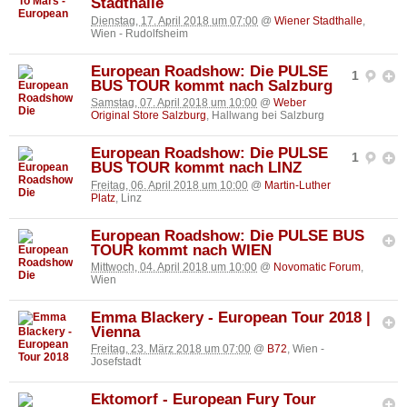
Stadthalle
Dienstag, 17. April 2018 um 07:00
@
Wiener Stadthalle
,
Wien - Rudolfsheim
European Roadshow: Die PULSE
1
BUS TOUR kommt nach Salzburg
Samstag, 07. April 2018 um 10:00
@
Weber
Original Store Salzburg
, Hallwang bei Salzburg
European Roadshow: Die PULSE
1
BUS TOUR kommt nach LINZ
Freitag, 06. April 2018 um 10:00
@
Martin-Luther
Platz
, Linz
European Roadshow: Die PULSE BUS
TOUR kommt nach WIEN
Mittwoch, 04. April 2018 um 10:00
@
Novomatic Forum
,
Wien
Emma Blackery - European Tour 2018 |
Vienna
Freitag, 23. März 2018 um 07:00
@
B72
, Wien -
Josefstadt
Ektomorf - European Fury Tour