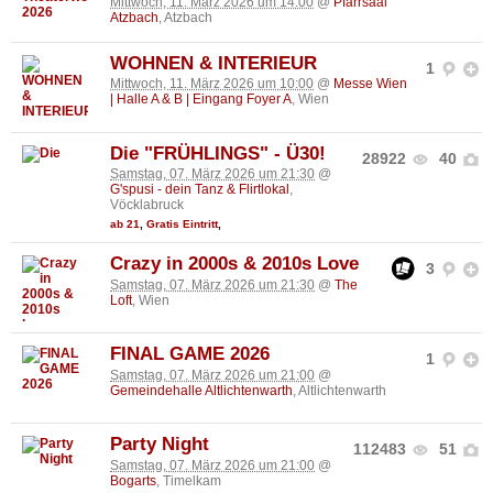
Mittwoch, 11. März 2026 um 14:00
@
Pfarrsaal
Atzbach
, Atzbach
WOHNEN & INTERIEUR
1
Mittwoch, 11. März 2026 um 10:00
@
Messe Wien
| Halle A & B | Eingang Foyer A
, Wien
Die "FRÜHLINGS" - Ü30!
28922
40
Samstag, 07. März 2026 um 21:30
@
G'spusi - dein Tanz & Flirtlokal
,
Vöcklabruck
ab 21
,
Gratis Eintritt
,
Crazy in 2000s & 2010s Love
3
Samstag, 07. März 2026 um 21:30
@
The
Loft
, Wien
FINAL GAME 2026
1
Samstag, 07. März 2026 um 21:00
@
Gemeindehalle Altlichtenwarth
, Altlichtenwarth
Party Night
112483
51
Samstag, 07. März 2026 um 21:00
@
Bogarts
, Timelkam