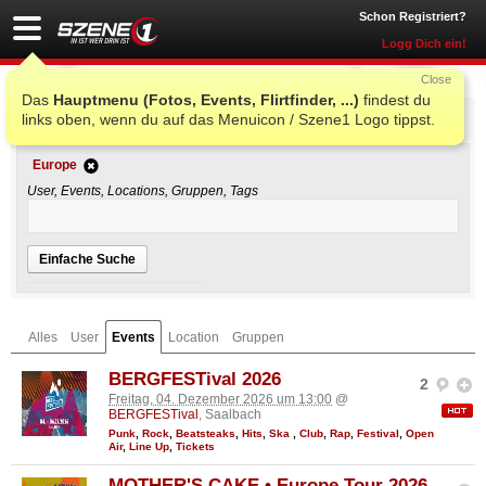
Schon Registriert?
Logg Dich ein!
Close
Das
Hauptmenu (Fotos, Events, Flirtfinder, ...)
findest du
Einfache Suche
links oben, wenn du auf das Menuicon / Szene1 Logo tippst.
Europe
User, Events, Locations, Gruppen, Tags
Einfache Suche
Alles
User
Events
Location
Gruppen
BERGFESTival 2026
2
Freitag, 04. Dezember 2026 um 13:00
@
BERGFESTival
, Saalbach
Punk
,
Rock
,
Beatsteaks
,
Hits
,
Ska
,
Club
,
Rap
,
Festival
,
Open
Air
,
Line Up
,
Tickets
MOTHER'S CAKE • Europe Tour 2026