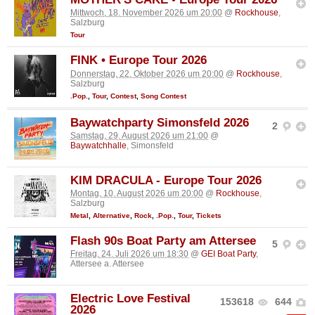
Mittwoch, 18. November 2026 um 20:00
@
Rockhouse
,
Salzburg
Tour
FINK • Europe Tour 2026
Donnerstag, 22. Oktober 2026 um 20:00
@
Rockhouse
,
Salzburg
.Pop.
,
Tour
,
Contest
,
Song Contest
Baywatchparty Simonsfeld 2026
2
Samstag, 29. August 2026 um 21:00
@
Baywatchhalle
, Simonsfeld
KIM DRACULA - Europe Tour 2026
Montag, 10. August 2026 um 20:00
@
Rockhouse
,
Salzburg
Metal
,
Alternative
,
Rock
,
.Pop.
,
Tour
,
Tickets
Flash 90s Boat Party am Attersee
5
Freitag, 24. Juli 2026 um 18:30
@
GEI Boat Party
,
Attersee a. Attersee
Electric Love Festival
153618
644
2026