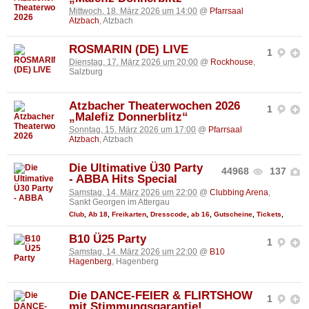
Mittwoch, 18. März 2026 um 14:00
@
Pfarrsaal
Atzbach
, Atzbach
ROSMARIN (DE) LIVE
1
Dienstag, 17. März 2026 um 20:00
@
Rockhouse
,
Salzburg
Atzbacher Theaterwochen 2026
1
„Malefiz Donnerblitz“
Sonntag, 15. März 2026 um 17:00
@
Pfarrsaal
Atzbach
, Atzbach
Die Ultimative Ü30 Party
44968
137
- ABBA Hits Special
Samstag, 14. März 2026 um 22:00
@
Clubbing Arena
,
Sankt Georgen im Attergau
Club
,
Ab 18
,
Freikarten
,
Dresscode
,
ab 16
,
Gutscheine
,
Tickets
,
B10 Ü25 Party
1
Samstag, 14. März 2026 um 22:00
@
B10
Hagenberg
, Hagenberg
Die DANCE-FEIER & FLIRTSHOW
1
mit Stimmungsgarantie!