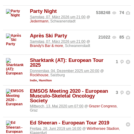
Party Night
538248
74
Samstag, 07. März 2026 um 21:00
@
Jedermann
, Schwanenstadt
Après Ski Party
21022
85
Samstag, 07. März 2026 um 21:00
@
Brandy's Bar & more
, Schwanenstadt
Sharktank (AT): European Tour
1
2025
Donnerstag, 04. Dezember 2025 um 20:00
@
Rockhouse
, Salzburg
Indie
,
Hamilton
EMSOS Meeting 2020 - European
3
Musculo-Skeletal Oncology
Society
Mittwoch, 13. Mai 2020 um 07:00
@
Grazer Congress
,
Graz
Ed Sheeran - European Tour 2019
Freitag, 28. Juni 2019 um 16:00
@
Wörthersee Stadion
,
Klagenfurt