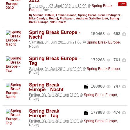
2012
Donnerstag, 07. Juni 2012 um 12:00
@
Spring Break
Europe
, Rovinj
Dj Antoine
,
Pitbull
,
Fatman Scoop
,
Spring Break
,
Rene Rodrigezz
,
Mike Candys
,
Rovinj
,
Freikarten
,
Andreas Gabalier Live
,
Spring
Break Europe
,
VIP-Tickets
,
Spring Break Europe -
150468
653
Nacht
Samstag, 04. Juni 2011 um 21:00
@
Spring Break Europe
,
Rovinj
Spring Break Europe -
172268
761
Tag
Samstag, 04. Juni 2011 um 09:00
@
Spring Break Europe
,
Rovinj
Spring Break
160008
747
Europe - Nacht
Freitag, 03. Juni 2011 um 21:00
@
Spring Break Europe
,
Rovinj
Spring Break
177888
474
Europe - Tag
Freitag, 03. Juni 2011 um 09:00
@
Spring Break Europe
,
Rovinj