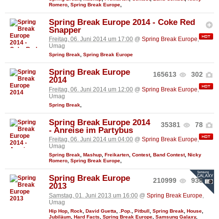
Romero
,
Spring Break Europe
,
Spring Break Europe 2014 - Coke Red
Snapper
Freitag, 06. Juni 2014 um 17:00
@
Spring Break Europe
,
Umag
Spring Break
,
Spring Break Europe
Spring Break Europe
165613
302
2014
Freitag, 06. Juni 2014 um 12:00
@
Spring Break Europe
,
Umag
Spring Break
,
Spring Break Europe 2014
35381
78
- Anreise im Partybus
Freitag, 06. Juni 2014 um 04:00
@
Spring Break Europe
,
Umag
Spring Break
,
Mashup
,
Freikarten
,
Contest
,
Band Contest
,
Nicky
Romero
,
Spring Break Europe
,
Spring Break Europe
210999
936
2013
Samstag, 01. Juni 2013 um 16:00
@
Spring Break Europe
,
Umag
Hip Hop
,
Rock
,
David Guetta
,
.Pop.
,
Pitbull
,
Spring Break
,
House
,
Jubiläum
,
Hard Facts
,
Spring Break Europe
,
Samsung Galaxy
,