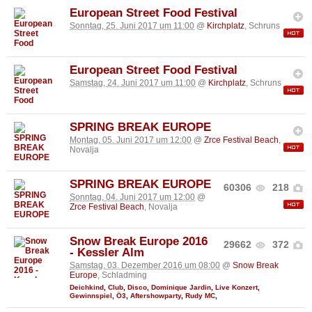
European Street Food Festival
Sonntag, 25. Juni 2017 um 11:00
@
Kirchplatz
, Schruns
European Street Food Festival
Samstag, 24. Juni 2017 um 11:00
@
Kirchplatz
, Schruns
SPRING BREAK EUROPE
Montag, 05. Juni 2017 um 12:00
@
Zrce Festival Beach
,
Novalja
SPRING BREAK EUROPE
60306
218
Sonntag, 04. Juni 2017 um 12:00
@
Zrce Festival Beach
, Novalja
Snow Break Europe 2016
29662
372
- Kessler Alm
Samstag, 03. Dezember 2016 um 08:00
@
Snow Break
Europe
, Schladming
Deichkind
,
Club
,
Disco
,
Dominique Jardin
,
Live Konzert
,
Gewinnspiel
,
Ö3
,
Aftershowparty
,
Rudy MC
,