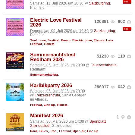
Samstag, 11. Juli 2026 um 16:30
@
Salzburgring
,
Plainfeld
Electric Love Festival
120881
602
2026
Donnerstag, 09. Juli 2026 um 16:30
@
Salzburgring
,
Plainfeld
Soul
,
Love
,
Festival
,
Beach
,
Electric Love
,
Electric Love
Festival
,
Tickets
,
Sommernachtsfest
51230
119
Redlham 2026
Samstag, 06. Juni 2026 um 20:00
@
Feuerwehrhaus
,
Redlham
Sommernachtsfest
,
Karibikparty 2026
286017
642
Samstag, 06. Juni 2026 um 20:00
@
Freizeitzentrum
, Sankt Georgen
im Attergau
Festival
,
Line Up
,
Tickets
,
Manifest 2026
1
Samstag, 30. Mai 2026 um 14:00
@
Sportplatz
Stixneusiedl
, Stixneusiedl
Rock
,
Blues
,
.Pop.
,
Festival
,
Open Air
,
Line Up