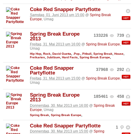
Coke Red Snapper Partyflotte
Samstag, 01. Juni 2013 um 15:00
@
Spring Break
Europe
, Umag
Spring Break Europe
133226
739
2013
Freitag, 31. Mai 2013 um 16:00
@
Spring Break Europe
,
Umag
Hip Hop
,
Rock
,
David Guetta
,
.Pop.
,
Pitbull
,
Spring Break
,
House
,
Freikarten
,
Jubiläum
,
Hard Facts
,
Spring Break Europe
,
Coke Red Snapper
37968
292
Partyflotte
Freitag, 31. Mai 2013 um 15:00
@
Spring Break Europe
,
Umag
Spring Break Europe
185461
458
2013
Donnerstag, 30. Mai 2013 um 16:00
@
Spring Break
Europe
, Umag
Spring Break
,
Spring Break Europe
,
Coke Red Snapper Partyflotte
1
Donnerstag, 30. Mai 2013 um 15:00
@
Spring