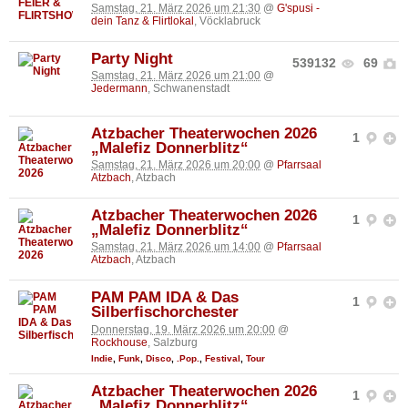
Samstag, 21. März 2026 um 21:30
@
G'spusi -
dein Tanz & Flirtlokal
, Vöcklabruck
Party Night
539132
69
Samstag, 21. März 2026 um 21:00
@
Jedermann
, Schwanenstadt
Atzbacher Theaterwochen 2026
1
„Malefiz Donnerblitz“
Samstag, 21. März 2026 um 20:00
@
Pfarrsaal
Atzbach
, Atzbach
Atzbacher Theaterwochen 2026
1
„Malefiz Donnerblitz“
Samstag, 21. März 2026 um 14:00
@
Pfarrsaal
Atzbach
, Atzbach
PAM PAM IDA & Das
1
Silberfischorchester
Donnerstag, 19. März 2026 um 20:00
@
Rockhouse
, Salzburg
Indie
,
Funk
,
Disco
,
.Pop.
,
Festival
,
Tour
Atzbacher Theaterwochen 2026
1
„Malefiz Donnerblitz“