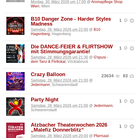
Montag, 30. März 2026 um 17:00
@
Aromapflege Shop
Wien
, Wien
B10 Danger Zone - Harder Styles
1
Madness
Samstag, 28. März 2026 um 22:00
@
B10
Hagenberg
, Hagenberg
Die DANCE-FEIER & FLIRTSHOW
1
mit Stimmungsgarantie!
Samstag, 28. März 2026 um 21:30
@
G'spusi -
dein Tanz & Flirtlokal
, Vöcklabruck
Crazy Balloon
23634
83
Samstag, 28. März 2026 um 21:00
@
Jedermann
, Schwanenstadt
Party Night
1
Samstag, 28. März 2026 um 21:00
@
Jedermann
,
Schwanenstadt
Atzbacher Theaterwochen 2026
1
„Malefiz Donnerblitz“
Samstag, 28. März 2026 um 20:00
@
Pfarrsaal