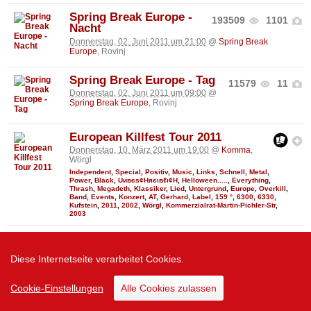
Spring Break Europe -
193509
1101
Nacht
Donnerstag, 02. Juni 2011 um 21:00
@
Spring Break
Europe
, Rovinj
Spring Break Europe - Tag
11579
11
Donnerstag, 02. Juni 2011 um 09:00
@
Spring Break Europe
, Rovinj
European Killfest Tour 2011
Donnerstag, 10. März 2011 um 19:00
@
Komma
,
Wörgl
Independent
,
Special
,
Positiv
,
Music
,
Links
,
Schnell
,
Metal
,
Power
,
Black
,
Uивєs¢Няєιвℓι¢Н
,
Helloween.....
,
Everything
,
Thrash
,
Megadeth
,
Klassiker
,
Lied
,
Untergrund
,
Europe
,
Overkill
,
Band
,
Events
,
Konzert
,
AT
,
Gerhard
,
Label
,
159 °
,
6300
,
6330
,
Kufstein
,
2011
,
2002
,
Wörgl
,
Kommerzialrat-Martin-Pichler-Str
,
2003
Jah Vinci & Popcaan (JAM)
1
Dienstag, 08. Februar 2011 um 22:30
@
Diese Internetseite verarbeitet Cookies.
Volksgarten Clubdisco
, Wien - Innere Stadt
Straight
,
Wien
,
Doors
,
Europe
,
Konzert
,
AT
,
Stelle
,
From
,
Kinetical
,
1010
,
Wien - Innere Stadt
,
2230
,
Burgring 1
Cookie-Einstellungen
Alle Cookies zulassen
Revolution08 goes Nightrow
2