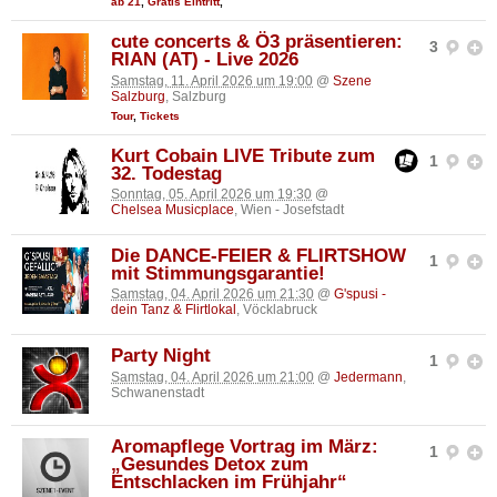
ab 21
,
Gratis Eintritt
,
cute concerts & Ö3 präsentieren:
3
RIAN (AT) - Live 2026
Samstag, 11. April 2026 um 19:00
@
Szene
Salzburg
, Salzburg
Tour
,
Tickets
Kurt Cobain LIVE Tribute zum
1
32. Todestag
Sonntag, 05. April 2026 um 19:30
@
Chelsea Musicplace
, Wien - Josefstadt
Die DANCE-FEIER & FLIRTSHOW
1
mit Stimmungsgarantie!
Samstag, 04. April 2026 um 21:30
@
G'spusi -
dein Tanz & Flirtlokal
, Vöcklabruck
Party Night
1
Samstag, 04. April 2026 um 21:00
@
Jedermann
,
Schwanenstadt
Aromapflege Vortrag im März:
1
„Gesundes Detox zum
Entschlacken im Frühjahr“