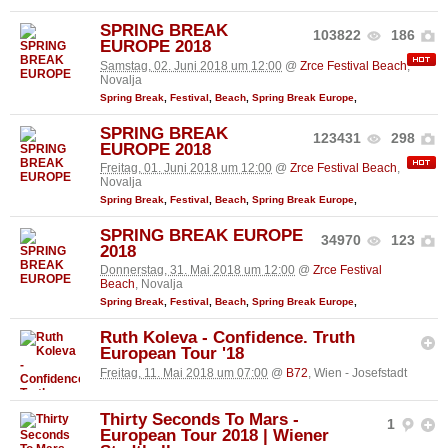
SPRING BREAK
103822
186
EUROPE 2018
Samstag, 02. Juni 2018 um 12:00
@
Zrce Festival Beach
,
Novalja
Spring Break
,
Festival
,
Beach
,
Spring Break Europe
,
SPRING BREAK
123431
298
EUROPE 2018
Freitag, 01. Juni 2018 um 12:00
@
Zrce Festival Beach
,
Novalja
Spring Break
,
Festival
,
Beach
,
Spring Break Europe
,
SPRING BREAK EUROPE
34970
123
2018
Donnerstag, 31. Mai 2018 um 12:00
@
Zrce Festival
Beach
, Novalja
Spring Break
,
Festival
,
Beach
,
Spring Break Europe
,
Ruth Koleva - Confidence. Truth
European Tour '18
Freitag, 11. Mai 2018 um 07:00
@
B72
, Wien - Josefstadt
Thirty Seconds To Mars -
1
European Tour 2018 | Wiener