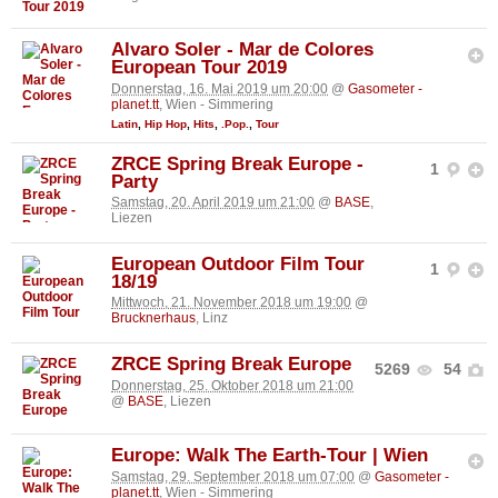
Alvaro Soler - Mar de Colores
European Tour 2019
Donnerstag, 16. Mai 2019 um 20:00
@
Gasometer -
planet.tt
, Wien - Simmering
Latin
,
Hip Hop
,
Hits
,
.Pop.
,
Tour
ZRCE Spring Break Europe -
1
Party
Samstag, 20. April 2019 um 21:00
@
BASE
,
Liezen
European Outdoor Film Tour
1
18/19
Mittwoch, 21. November 2018 um 19:00
@
Brucknerhaus
, Linz
ZRCE Spring Break Europe
5269
54
Donnerstag, 25. Oktober 2018 um 21:00
@
BASE
, Liezen
Europe: Walk The Earth-Tour | Wien
Samstag, 29. September 2018 um 07:00
@
Gasometer -
planet.tt
, Wien - Simmering