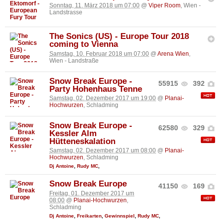
Sonntag, 11. März 2018 um 07:00
@
Viper Room
, Wien -
Landstrasse
The Sonics (US) - Europe Tour 2018
coming to Vienna
Samstag, 10. Februar 2018 um 07:00
@
Arena Wien
,
Wien - Landstraße
Snow Break Europe -
55915
392
Party Hohenhaus Tenne
Samstag, 02. Dezember 2017 um 19:00
@
Planai-
Hochwurzen
, Schladming
Snow Break Europe -
62580
329
Kessler Alm
Hütteneskalation
Samstag, 02. Dezember 2017 um 08:00
@
Planai-
Hochwurzen
, Schladming
Dj Antoine
,
Rudy MC
,
Snow Break Europe
41150
169
Freitag, 01. Dezember 2017 um
08:00
@
Planai-Hochwurzen
,
Schladming
Dj Antoine
,
Freikarten
,
Gewinnspiel
,
Rudy MC
,