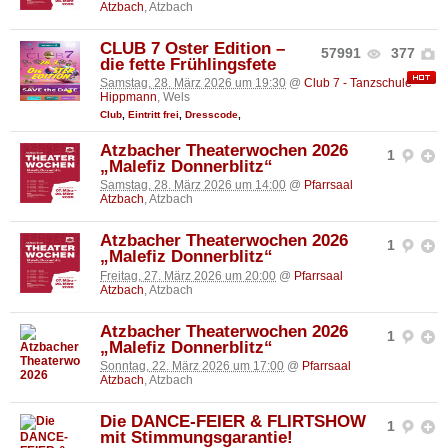
Atzbach
, Atzbach
CLUB 7 Oster Edition –
57991
377
die fette Frühlingsfete
Samstag, 28. März 2026 um 19:30
@
Club 7 - Tanzschule
Hippmann
, Wels
Club
,
Eintritt frei
,
Dresscode
,
Atzbacher Theaterwochen 2026
1
„Malefiz Donnerblitz“
Samstag, 28. März 2026 um 14:00
@
Pfarrsaal
Atzbach
, Atzbach
Atzbacher Theaterwochen 2026
1
„Malefiz Donnerblitz“
Freitag, 27. März 2026 um 20:00
@
Pfarrsaal
Atzbach
, Atzbach
Atzbacher Theaterwochen 2026
1
„Malefiz Donnerblitz“
Sonntag, 22. März 2026 um 17:00
@
Pfarrsaal
Atzbach
, Atzbach
Die DANCE-FEIER & FLIRTSHOW
1
mit Stimmungsgarantie!