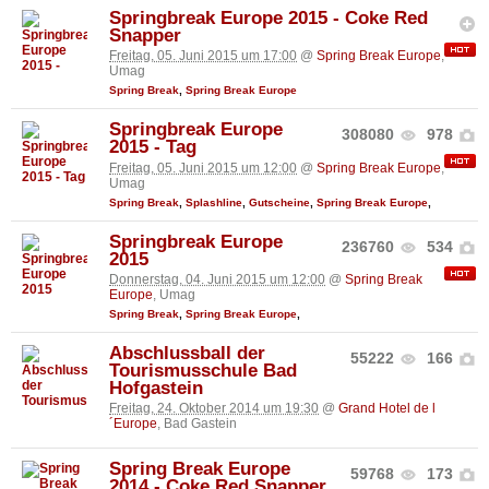
Springbreak Europe 2015 - Coke Red
Snapper
Freitag, 05. Juni 2015 um 17:00
@
Spring Break Europe
,
Umag
Spring Break
,
Spring Break Europe
Springbreak Europe
308080
978
2015 - Tag
Freitag, 05. Juni 2015 um 12:00
@
Spring Break Europe
,
Umag
Spring Break
,
Splashline
,
Gutscheine
,
Spring Break Europe
,
Springbreak Europe
236760
534
2015
Donnerstag, 04. Juni 2015 um 12:00
@
Spring Break
Europe
, Umag
Spring Break
,
Spring Break Europe
,
Abschlussball der
55222
166
Tourismusschule Bad
Hofgastein
Freitag, 24. Oktober 2014 um 19:30
@
Grand Hotel de l
´Europe
, Bad Gastein
Spring Break Europe
59768
173
2014 - Coke Red Snapper