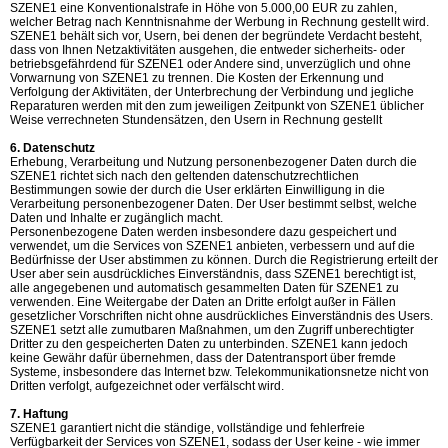
SZENE1 eine Konventionalstrafe in Höhe von 5.000,00 EUR zu zahlen,
welcher Betrag nach Kenntnisnahme der Werbung in Rechnung gestellt wird.
SZENE1 behält sich vor, Usern, bei denen der begründete Verdacht besteht,
dass von Ihnen Netzaktivitäten ausgehen, die entweder sicherheits- oder
betriebsgefährdend für SZENE1 oder Andere sind, unverzüglich und ohne
Vorwarnung von SZENE1 zu trennen. Die Kosten der Erkennung und
Verfolgung der Aktivitäten, der Unterbrechung der Verbindung und jegliche
Reparaturen werden mit den zum jeweiligen Zeitpunkt von SZENE1 üblicher
Weise verrechneten Stundensätzen, den Usern in Rechnung gestellt
6. Datenschutz
Erhebung, Verarbeitung und Nutzung personenbezogener Daten durch die
SZENE1 richtet sich nach den geltenden datenschutzrechtlichen
Bestimmungen sowie der durch die User erklärten Einwilligung in die
Verarbeitung personenbezogener Daten. Der User bestimmt selbst, welche
Daten und Inhalte er zugänglich macht.
Personenbezogene Daten werden insbesondere dazu gespeichert und
verwendet, um die Services von SZENE1 anbieten, verbessern und auf die
Bedürfnisse der User abstimmen zu können. Durch die Registrierung erteilt der
User aber sein ausdrückliches Einverständnis, dass SZENE1 berechtigt ist,
alle angegebenen und automatisch gesammelten Daten für SZENE1 zu
verwenden. Eine Weitergabe der Daten an Dritte erfolgt außer in Fällen
gesetzlicher Vorschriften nicht ohne ausdrückliches Einverständnis des Users.
SZENE1 setzt alle zumutbaren Maßnahmen, um den Zugriff unberechtigter
Dritter zu den gespeicherten Daten zu unterbinden. SZENE1 kann jedoch
keine Gewähr dafür übernehmen, dass der Datentransport über fremde
Systeme, insbesondere das Internet bzw. Telekommunikationsnetze nicht von
Dritten verfolgt, aufgezeichnet oder verfälscht wird.
7. Haftung
SZENE1 garantiert nicht die ständige, vollständige und fehlerfreie
Verfügbarkeit der Services von SZENE1, sodass der User keine - wie immer