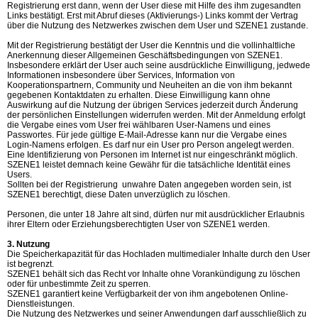
Registrierung erst dann, wenn der User diese mit Hilfe des ihm zugesandten
Links bestätigt. Erst mit Abruf dieses (Aktivierungs-) Links kommt der Vertrag
über die Nutzung des Netzwerkes zwischen dem User und SZENE1 zustande.
Mit der Registrierung bestätigt der User die Kenntnis und die vollinhaltliche
Anerkennung dieser Allgemeinen Geschäftsbedingungen von SZENE1.
Insbesondere erklärt der User auch seine ausdrückliche Einwilligung, jedwede
Informationen insbesondere über Services, Information von
Kooperationspartnern, Community und Neuheiten an die von ihm bekannt
gegebenen Kontaktdaten zu erhalten. Diese Einwilligung kann ohne
Auswirkung auf die Nutzung der übrigen Services jederzeit durch Änderung
der persönlichen Einstellungen widerrufen werden. Mit der Anmeldung erfolgt
die Vergabe eines vom User frei wählbaren User-Namens und eines
Passwortes. Für jede gültige E-Mail-Adresse kann nur die Vergabe eines
Login-Namens erfolgen. Es darf nur ein User pro Person angelegt werden.
Eine Identifizierung von Personen im Internet ist nur eingeschränkt möglich.
SZENE1 leistet demnach keine Gewähr für die tatsächliche Identität eines
Users.
Sollten bei der Registrierung unwahre Daten angegeben worden sein, ist
SZENE1 berechtigt, diese Daten unverzüglich zu löschen.
Personen, die unter 18 Jahre alt sind, dürfen nur mit ausdrücklicher Erlaubnis
ihrer Eltern oder Erziehungsberechtigten User von SZENE1 werden.
3. Nutzung
Die Speicherkapazität für das Hochladen multimedialer Inhalte durch den User
ist begrenzt.
SZENE1 behält sich das Recht vor Inhalte ohne Vorankündigung zu löschen
oder für unbestimmte Zeit zu sperren.
SZENE1 garantiert keine Verfügbarkeit der von ihm angebotenen Online-
Dienstleistungen.
Die Nutzung des Netzwerkes und seiner Anwendungen darf ausschließlich zu