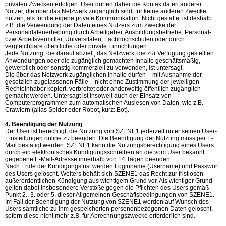
privaten Zwecken erfolgen. User dürfen daher die Kontaktdaten anderer
Nutzer, die über das Netzwerk zugänglich sind, für keine anderen Zwecke
nutzen, als für die eigene private Kommunikation. Nicht gestattet ist deshalb
z.B. die Verwendung der Daten eines Nutzers zum Zwecke der
Personaldatenerhebung durch Arbeitgeber, Ausbildungsbetriebe, Personal-
bzw. Arbeitsvermittler, Universitäten, Fachhochschulen oder durch
vergleichbare öffentliche oder private Einrichtungen.
Jede Nutzung, die darauf abzielt, das Netzwerk, die zur Verfügung gestellten
Anwendungen oder die zugänglich gemachten Inhalte geschäftsmäßig,
gewerblich oder sonstig kommerziell zu verwenden, ist untersagt.
Die über das Netzwerk zugänglichen Inhalte dürfen – mit Ausnahme der
gesetzlich zugelassenen Fälle – nicht ohne Zustimmung der jeweiligen
Rechteinhaber kopiert, verbreitet oder anderweitig öffentlich zugänglich
gemacht werden. Untersagt ist insoweit auch der Einsatz von
Computerprogrammen zum automatischen Auslesen von Daten, wie z.B.
Crawlern (alias Spider oder Robot, kurz: Bot).
4. Beendigung der Nutzung
Der User ist berechtigt, die Nutzung von SZENE1 jederzeit unter seinen User-
Einstellungen online zu beenden. Die Beendigung der Nutzung muss per E-
Mail bestätigt werden. SZENE1 kann die Nutzungsberechtigung eines Users
durch ein elektronisches Kündigungsschreiben an die vom User bekannt
gegebene E-Mail-Adresse innerhalb von 14 Tagen beenden.
Nach Ende der Kündigungsfrist werden Loginname (Username) und Passwort
des Users gelöscht. Weiters behält sich SZENE1 das Recht zur fristlosen
außerordentlichen Kündigung aus wichtigem Grund vor. Als wichtiger Grund
gelten dabei insbesondere Verstöße gegen die Pflichten des Users gemäß
Punkt 2., 3. oder 5. dieser Allgemeinen Geschäftsbedingungen von SZENE1.
Im Fall der Beendigung der Nutzung von SZENE1 werden auf Wunsch des
Users sämtliche zu ihm gespeicherten personenbezogenen Daten gelöscht,
sofern diese nicht mehr z.B. für Abrechnungszwecke erforderlich sind.