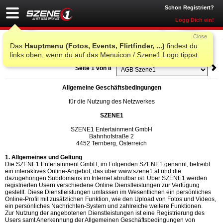
Schon Registriert?
Logg Dich ein!
Close
AGB Szene1
Das
Hauptmenu (Fotos, Events, Flirtfinder, ...)
findest du
links oben, wenn du auf das Menuicon / Szene1 Logo tippst.
Seite 1 von 8
Allgemeine Geschäftsbedingungen
für die Nutzung des Netzwerkes
SZENE1
SZENE1 Entertainment GmbH
Bahnhofstraße 2
4452 Ternberg, Österreich
1. Allgemeines und Geltung
Die SZENE1 Entertainment GmbH, im Folgenden SZENE1 genannt, betreibt
ein interaktives Online-Angebot, das über www.szene1.at und die
dazugehörigen Subdomains im Internet abrufbar ist. Über SZENE1 werden
registrierten Usern verschiedene Online Dienstleistungen zur Verfügung
gestellt. Diese Dienstleistungen umfassen im Wesentlichen ein persönliches
Online-Profil mit zusätzlichen Funktion, wie den Upload von Fotos und Videos,
ein persönliches Nachrichten-System und zahlreiche weitere Funktionen.
Zur Nutzung der angebotenen Dienstleistungen ist eine Registrierung des
Users samt Anerkennung der Allgemeinen Geschäftsbedingungen von