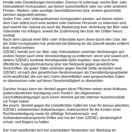
Inhalte oder Darstellungen beinhalten. Ebenso ist untersagt, solche Bild- oder
Videodateien hochzuladen, auf denen ausschließlich oder nur unter anderem
Firmen-, Marken- oder sonstige Geschäftszeichen bzw. andere geschützte
Zeichen dargestellt werden.
Sollen Foto- oder Videoaufnahmen hochgeladen werden, auf denen neben
dem User selbst noch eine weitere oder mehrere Personen zu erkennen sind,
darf sowohl der Upload als auch die Markierung bzw. Verlinkung der Bild- oder
Videodatei nur erfolgen, soweit die Zustimmung des bzw. der Dritten hierzu
vorliegt.
Nach dem Upload einer Bild- oder Videodatei kann diese durch den User, der
die Datei hochgeladen hat, jederzeit mit Wirkung für die Zukunft wieder entfernt
bzw. ersetzt werden.
SZENE1 behält sich vor, Bild- oder Videodateien und/oder Verlinkungen auf
andere Nutzer auch ohne Vorankündigung zu entfernen, wenn und soweit sich
seitens SZENE1 konkrete Anhaltspunkte dafür ergeben, dass durch eine
öffentliche Zugänglichmachung über das Netzwerk gegen gesetzliche
Vorschriften, die guten Sitten und/oder gegen Rechte Dritte verstoßen wird.
SZENE1 ist nach den gesetzlichen Bestimmungen als Dienstleistungsanbieter
nicht verpflichtet, die von den Usern übermittelten oder gespeicherten Daten
zu überwachen oder auf deren Gesetzmäßigkeit zu überprüfen.
Darüber hinaus kann ein Verstoß gegen diese Pflichten neben einer fristlosen
außerordentlichen Kündigung nach Punkt 4. der Allgemeinen
Geschäftsbedingungen auch einen Vermerk auf der internen Ausschlussliste
zur Folge haben.
Bei einem Verstoß gegen die Userpflichten haftet der User für daraus allenfalls
SZENE1 entstehenden Aufwendungen, insbesondere für die Kosten einer
Rechtsverteidigung sowie für allfällige Schadenersatz- und
Aufwandsersatzansprüche Dritter und hat der User SZENE1 diesbezüglich
schad- und klaglos zu halten.
Der User verpflichtet sich bei unerlaubtem Versenden von Werbung an