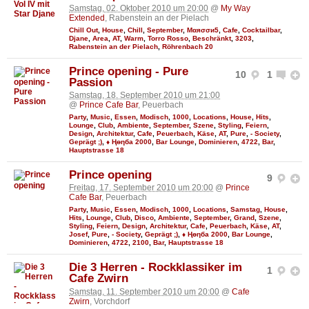
Samstag, 02. Oktober 2010 um 20:00
@
My Way
Extended
, Rabenstein an der Pielach
Chill Out
,
House
,
Chill
,
September
,
Мαяσσи5
,
Cafe
,
Cocktailbar
,
Djane
,
Area
,
AT
,
Warm
,
Torro Rosso
,
Beschränkt
,
3203
,
Rabenstein an der Pielach
,
Röhrenbach 20
Prince opening - Pure
10
1
Passion
Samstag, 18. September 2010 um 21:00
@
Prince Cafe Bar
, Peuerbach
Party
,
Music
,
Essen
,
Modisch
,
1000
,
Locations
,
House
,
Hits
,
Lounge
,
Club
,
Ambiente
,
September
,
Szene
,
Styling
,
Feiern
,
Design
,
Architektur
,
Cafe
,
Peuerbach
,
Käse
,
AT
,
Pure
,
- Society
,
Geprägt ;)
,
♦ Ңөηба 2000
,
Bar Lounge
,
Dominieren
,
4722
,
Bar
,
Hauptstrasse 18
Prince opening
9
Freitag, 17. September 2010 um 20:00
@
Prince
Cafe Bar
, Peuerbach
Party
,
Music
,
Essen
,
Modisch
,
1000
,
Locations
,
Samstag
,
House
,
Hits
,
Lounge
,
Club
,
Disco
,
Ambiente
,
September
,
Grand
,
Szene
,
Styling
,
Feiern
,
Design
,
Architektur
,
Cafe
,
Peuerbach
,
Käse
,
AT
,
Josef
,
Pure
,
- Society
,
Geprägt ;)
,
♦ Ңөηба 2000
,
Bar Lounge
,
Dominieren
,
4722
,
2100
,
Bar
,
Hauptstrasse 18
Die 3 Herren - Rockklassiker im
1
Cafe Zwirn
Samstag, 11. September 2010 um 20:00
@
Cafe
Zwirn
, Vorchdorf