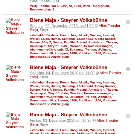
Wien - Alsergrund
Party
,
Techno
,
Wien
,
Cafe
,
AT
,
1090
,
Wien - Alsergrund
,
Rooseveltplatz 8
Biene Maja - Steyrer Volksbühne
Sonntag, 05. Dezember 2010 um 11:00
@
Altes Theater
Steyr
, Steyr
»Verliebt«
,
Bestens
,
Frech
,
Jung
,
Musik
,
Musiker
,
Internet
,
Weise
,
Stück
,
Humor
,
Samstag
,
&&Biene&&
,
Georg Danzer
,
Danzer
,
Ƒℓσω7
,
Songs
,
Familie
,
Freund
,
Amüsieren
,
Theater
,
Schauspiel
,
Steyr^^
,
Cafe
,
Märchen
,
Herausforderungen
,
Abenteuer
,
ღChristoph
,
AT
,
Bekannte
,
Treiben
,
Wolfgang
,
Gemeinsam
,
16 :)
,
Steyrer
,
4400
,
Publikum
,
1100
,
Voralpen-
Bundesstraße Abzweigung
Biene Maja - Steyrer Volksbühne
Samstag, 04. Dezember 2010 um 14:00
@
Altes Theater
Steyr
, Steyr
»Verliebt«
,
Bestens
,
Frech
,
Jung
,
Musik
,
Musiker
,
Internet
,
Weise
,
Stück
,
Humor
,
Samstag
,
&&Biene&&
,
Georg Danzer
,
Danzer
,
Ƒℓσω7
,
Songs
,
Familie
,
Freund
,
Amüsieren
,
Theater
,
Schauspiel
,
Steyr^^
,
Cafe
,
Märchen
,
Herausforderungen
,
Abenteuer
,
ღChristoph
,
AT
,
Bekannte
,
Treiben
,
Wolfgang
,
Gemeinsam
,
16 :)
,
Steyrer
,
4400
,
Publikum
,
1100
,
Voralpen-
Bundesstraße Abzweigung
Biene Maja - Steyrer Volksbühne
Freitag, 03. Dezember 2010 um 16:30
@
Altes Theater
Steyr
, Steyr
»Verliebt«
,
Bestens
,
Frech
,
Jung
,
Musik
,
Musiker
,
Internet
,
Weise
,
Stück
,
Humor
,
Samstag
,
&&Biene&&
,
Georg Danzer
,