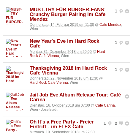
MUST-TRY FÜR BURGER-FANS:
1
Crunchy Burger Pairing im Cafe
Mendez
Donnerstag, 14. Februar 2019 um 11:30
@
Cafe Mendez
,
Wien
New Year's Eve im Hard Rock
1
Cafe
Montag, 31. Dezember 2018 um 20:00
@
Hard
Rock Cafe Vienna
, Wien
Thanksgiving 2018 im Hard Rock
1
Cafe Vienna
Donnerstag, 22. November 2018 um 11:30
@
Hard Rock Cafe Vienna
, Wien
Jail Job Eve Album Release Tour: Café
Carina
Dienstag, 16. Oktober 2018 um 07:00
@
Café Carina
,
Wien - Josefstadt
Oh It's a Free Party - Freier
1
2
Eintritt - im FLEX Cafe
Mittwoch, 19. September 2018 um 22:30