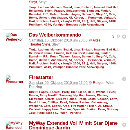
Steyr
, Steyr
Tanja
,
Lachen
,
Mensch
,
Sozial
,
Lisa
,
Einfach
,
Internet
,
Bad Hall
,
Heiterkeit
,
Stück
,
Frauen
,
Gelassenheit
,
Samstag
,
Finden
,
Daniel-->
,
F.R.
,
Peter
,
Theater
,
Jagen
,
Sehen !!!
,
Steyr^^
,
Cafe
,
Home
,
Umwelt
,
Anschauen
,
AT
,
Körper
,
... Personen
,
Verkauft
,
Mail
,
Problem
,
Haid.♥
,
♦ Ңөηба 2000
,
16 :)
,
Hall
,
Steyrer
,
4400
,
Publikum
,
4540
,
Voralpen-Bundesstraße Abzweigung
Das Weiberkommando
3
Samstag, 16. Oktober 2010 um 20:00
@
Altes
Theater Steyr
, Steyr
Tanja
,
Lachen
,
Mensch
,
Sozial
,
Lisa
,
Einfach
,
Internet
,
Bad Hall
,
Heiterkeit
,
Stück
,
Frauen
,
Gelassenheit
,
Samstag
,
Finden
,
Daniel-->
,
F.R.
,
Peter
,
Theater
,
Jagen
,
Sehen !!!
,
Steyr^^
,
Cafe
,
Home
,
Umwelt
,
Anschauen
,
AT
,
Körper
,
... Personen
,
Verkauft
,
Mail
,
Problem
,
Haid.♥
,
♦ Ңөηба 2000
,
16 :)
,
Hall
,
Steyrer
,
4400
,
Publikum
,
4540
,
Voralpen-Bundesstraße Abzweigung
Firestarter
Samstag, 09. Oktober 2010 um 21:00
@
Reigen
, Wien -
Penzing
Direkt
,
Happy
,
Special
,
Party
,
Bier
,
Liebe
,
Heiß
,
Wenns
,
Feuer
,
Dance
,
Party Hard!!!
,
Samstag
,
Hip Hop
,
House
,
Electro
,
Electronic
,
Charts
,
Electro House
,
Trash
,
Beats
,
Cocoon
,
Lärm
,
Hard
,
Urban
,
Chillige
,
Festl
,
Feiern
,
Parties
,
Geburtstag
,
Weekend
,
Cafe
,
Excite
,
Area
,
Firestarter
,
Freien
,
AT
,
Straße
,
Cocktail
,
Happy Hour
,
Treiben
,
Open Air
,
Station
,
Feier
,
Birthday
,
1140
,
Hadikgasse 62
,
Wien - Penzing
MyWay Extended Vol IV mit Star Djane
Dominique Jardin