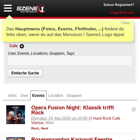
Schon Registriert?
Logg Dich ein!
Close
Das
Hauptmenu (Fotos, Events, Flirtfinder, ...)
findest du
Einfache Suche
links oben, wenn du auf das Menuicon / Szene1 Logo tippst.
Cafe
User, Events, Locations, Gruppen, Tags
Einfache Suche
Alles
User
Events
Location
Gruppen
Opera Fusion Night: Klassik trifft
Rock
Dienstag, 19. Mai 2026 um 20:00
@
Hard Rock Cafe
Vienna
, Wien
Rock
,
Hard
Rozenmaandag Karnaval Feestje