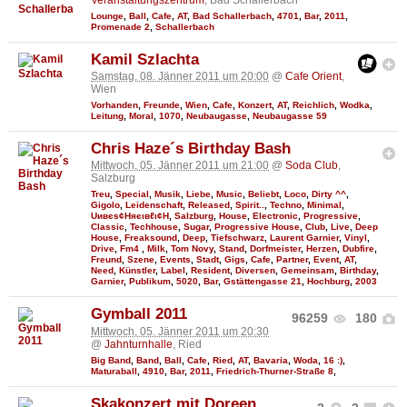
Lounge
,
Ball
,
Cafe
,
AT
,
Bad Schallerbach
,
4701
,
Bar
,
2011
,
Promenade 2
,
Schallerbach
Kamil Szlachta
Samstag, 08. Jänner 2011 um 20:00
@
Cafe Orient
,
Wien
Vorhanden
,
Freunde
,
Wien
,
Cafe
,
Konzert
,
AT
,
Reichlich
,
Wodka
,
Leitung
,
Moral
,
1070
,
Neubaugasse
,
Neubaugasse 59
Chris Haze´s Birthday Bash
Mittwoch, 05. Jänner 2011 um 21:00
@
Soda Club
,
Salzburg
Treu
,
Special
,
Musik
,
Liebe
,
Music
,
Beliebt
,
Loco
,
Dirty ^^
,
Gigolo
,
Leidenschaft
,
Released
,
Spirit..
,
Techno
,
Minimal
,
Uивєs¢Няєιвℓι¢Н
,
Salzburg
,
House
,
Electronic
,
Progressive
,
Classic
,
Techhouse
,
Sugar
,
Progressive House
,
Club
,
Live
,
Deep
House
,
Freaksound
,
Deep
,
Tiefschwarz
,
Laurent Garnier
,
Vinyl
,
Drive
,
Fm4
,
Milk
,
Tom Novy
,
Stand
,
Dorfmeister
,
Herzen
,
Dubfire
,
Freund
,
Szene
,
Events
,
Stadt
,
Gigs
,
Cafe
,
Partner
,
Event
,
AT
,
Need
,
Künstler
,
Label
,
Resident
,
Diversen
,
Gemeinsam
,
Birthday
,
Garnier
,
Publikum
,
5020
,
Bar
,
Gstättengasse 21
,
Hochburg
,
2003
Gymball 2011
96259
180
Mittwoch, 05. Jänner 2011 um 20:30
@
Jahnturnhalle
, Ried
Big Band
,
Band
,
Ball
,
Cafe
,
Ried
,
AT
,
Bavaria
,
Woda
,
16 :)
,
Maturaball
,
4910
,
Bar
,
2011
,
Friedrich-Thurner-Straße 8
,
Skakonzert mit Doreen