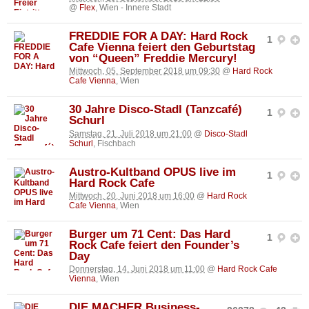
@
Flex
, Wien - Innere Stadt
FREDDIE FOR A DAY: Hard Rock
1
Cafe Vienna feiert den Geburtstag
von “Queen” Freddie Mercury!
Mittwoch, 05. September 2018 um 09:30
@
Hard Rock
Cafe Vienna
, Wien
30 Jahre Disco-Stadl (Tanzcafé)
1
Schurl
Samstag, 21. Juli 2018 um 21:00
@
Disco-Stadl
Schurl
, Fischbach
Austro-Kultband OPUS live im
1
Hard Rock Cafe
Mittwoch, 20. Juni 2018 um 16:00
@
Hard Rock
Cafe Vienna
, Wien
Burger um 71 Cent: Das Hard
1
Rock Cafe feiert den Founder’s
Day
Donnerstag, 14. Juni 2018 um 11:00
@
Hard Rock Cafe
Vienna
, Wien
DIE MACHER Business-