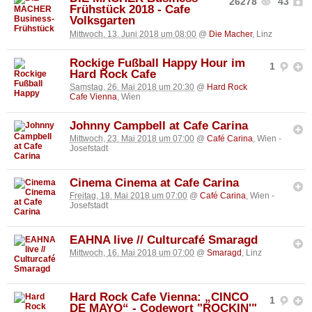
26278
43
Frühstück 2018 - Cafe
Volksgarten
Mittwoch, 13. Juni 2018 um 08:00
@
Die Macher
, Linz
Rockige Fußball Happy Hour im
1
Hard Rock Cafe
Samstag, 26. Mai 2018 um 20:30
@
Hard Rock
Cafe Vienna
, Wien
Johnny Campbell at Cafe Carina
Mittwoch, 23. Mai 2018 um 07:00
@
Café Carina
, Wien -
Josefstadt
Cinema Cinema at Cafe Carina
Freitag, 18. Mai 2018 um 07:00
@
Café Carina
, Wien -
Josefstadt
EAHNA live // Culturcafé Smaragd
Mittwoch, 16. Mai 2018 um 07:00
@
Smaragd
, Linz
Hard Rock Cafe Vienna: „CINCO
1
DE MAYO“ - Codewort "ROCKIN'"