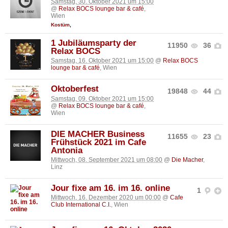
Samstag, 30. Oktober 2021 um 15:00
@
Relax BOCS lounge bar & café
,
Wien
Kostüm
,
1 Jubiläumsparty der
11950
36
Relax BOCS
Samstag, 16. Oktober 2021 um 15:00
@
Relax BOCS
lounge bar & café
, Wien
Oktoberfest
19848
44
Samstag, 09. Oktober 2021 um 15:00
@
Relax BOCS lounge bar & café
,
Wien
DIE MACHER Business
11655
23
Frühstück 2021 im Cafe
Antonia
Mittwoch, 08. September 2021 um 08:00
@
Die Macher
,
Linz
Jour fixe am 16. im 16. online
1
Mittwoch, 16. Dezember 2020 um 00:00
@
Cafe
Club International C.I.
, Wien