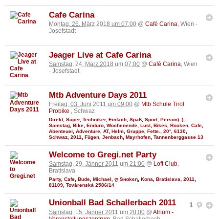
Cafe Carina
Montag, 26. März 2018 um 07:00
@
Café Carina
, Wien -
Josefstadt
Jeager Live at Cafe Carina
Samstag, 24. März 2018 um 07:00
@
Café Carina
, Wien
- Josefstadt
Mtb Adventure Days 2011
Freitag, 03. Juni 2011 um 09:00
@
Mtb Schule Tirol
Probike
, Schwaz
Direkt
,
Super
,
Techniker
,
Einfach
,
Spaß
,
Sport
,
Person) :)
,
Samstag
,
Bike
,
Enduro
,
Wochenende
,
Lust
,
Bikes
,
Rocken
,
Cafe
,
Abenteuer
,
Adventure
,
AT
,
Helm
,
Gruppe
,
Fette.
,
20°
,
6130
,
Schwaz
,
2011
,
Fügen
,
Jenbach
,
Mayrhofen
,
Tannenberggasse 13
Welcome to Gregi.net Party
Samstag, 29. Jänner 2011 um 21:00
@
Loft Club
,
Bratislava
Party
,
Cafe
,
Bude
,
Michael
,
ღ Sнαkєη
,
Kona
,
Bratislava
,
2011
,
81109
,
Továrenská 2586/14
Unionball Bad Schallerbach 2011
1
Samstag, 15. Jänner 2011 um 20:00
@
Atrium -
Veranstaltungszentrum
, Bad Schallerbach