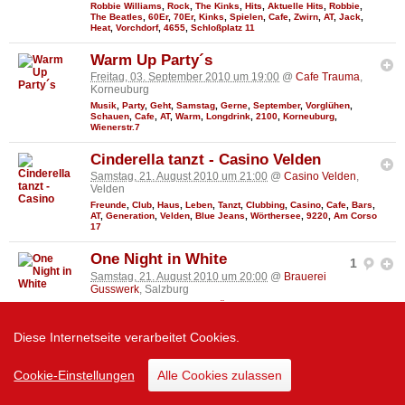
Robbie Williams
,
Rock
,
The Kinks
,
Hits
,
Aktuelle Hits
,
Robbie
,
The Beatles
,
60Er
,
70Er
,
Kinks
,
Spielen
,
Cafe
,
Zwirn
,
AT
,
Jack
,
Heat
,
Vorchdorf
,
4655
,
Schloßplatz 11
Warm Up Party´s
Freitag, 03. September 2010 um 19:00
@
Cafe Trauma
,
Korneuburg
Musik
,
Party
,
Geht
,
Samstag
,
Gerne
,
September
,
Vorglühen
,
Schauen
,
Cafe
,
AT
,
Warm
,
Longdrink
,
2100
,
Korneuburg
,
Wienerstr.7
Cinderella tanzt - Casino Velden
Samstag, 21. August 2010 um 21:00
@
Casino Velden
,
Velden
Freunde
,
Club
,
Haus
,
Leben
,
Tanzt
,
Clubbing
,
Casino
,
Cafe
,
Bars
,
AT
,
Generation
,
Velden
,
Blue Jeans
,
Wörthersee
,
9220
,
Am Corso
17
One Night in White
1
Samstag, 21. August 2010 um 20:00
@
Brauerei
Gusswerk
, Salzburg
Special
,
Party
,
Genau
,
Weiß
,
Österreich
,
Frauen
,
Scharf
,
Ente
,
Deutschland
,
Salzburg
,
House
,
Stadt
,
Visuals
,
Cafe
,
♥Andreas♥
,
Event
,
AT
,
Partygänger
,
White
,
5020
,
Gusswerk
,
Diese Internetseite verarbeitet Cookies.
Söllheimerstraße 16
,
Berchtesgaden
Dohoda Festival 2010
73287
84
Cookie-Einstellungen
Alle Cookies zulassen
Samstag, 14. August 2010 um 21:00
@
Aqua City Poprad
, Poprad