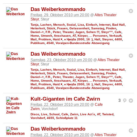
Das Weiberkommando
Freitag, 29. Oktober 2010 um 20:00
@
Altes Theater
Steyr
, Steyr
Tanja
,
Lachen
,
Mensch
,
Sozial
,
Lisa
,
Einfach
,
Internet
,
Bad Hall
,
Heiterkeit
,
Stück
,
Frauen
,
Gelassenheit
,
Samstag
,
Finden
,
Daniel-->
,
F.R.
,
Peter
,
Theater
,
Jagen
,
Sehen !!!
,
Steyr^^
,
Cafe
,
Home
,
Umwelt
,
Anschauen
,
AT
,
Körper
,
... Personen
,
Verkauft
,
Mail
,
Problem
,
Haid.♥
,
♦ Ңөηба 2000
,
16 :)
,
Hall
,
Steyrer
,
4400
,
Publikum
,
4540
,
Voralpen-Bundesstraße Abzweigung
Das Weiberkommando
Samstag, 23. Oktober 2010 um 20:00
@
Altes Theater
Steyr
, Steyr
Tanja
,
Lachen
,
Mensch
,
Sozial
,
Lisa
,
Einfach
,
Internet
,
Bad Hall
,
Heiterkeit
,
Stück
,
Frauen
,
Gelassenheit
,
Samstag
,
Finden
,
Daniel-->
,
F.R.
,
Peter
,
Theater
,
Jagen
,
Sehen !!!
,
Steyr^^
,
Cafe
,
Home
,
Umwelt
,
Anschauen
,
AT
,
Körper
,
... Personen
,
Verkauft
,
Mail
,
Problem
,
Haid.♥
,
♦ Ңөηба 2000
,
16 :)
,
Hall
,
Steyrer
,
4400
,
Publikum
,
4540
,
Voralpen-Bundesstraße Abzweigung
Kult-Giganten im Cafe Zwirn
3
Freitag, 22. Oktober 2010 um 20:00
@
Cafe
Zwirn
, Vorchdorf
Disco
,
Live
,
School
,
Cafe
,
Zwirn
,
Live Act´s
,
AT
,
Twisted
,
Vorchdorf
,
4655
,
Schloßplatz 11
Das Weiberkommando
Freitag, 22. Oktober 2010 um 20:00
@
Altes Theater