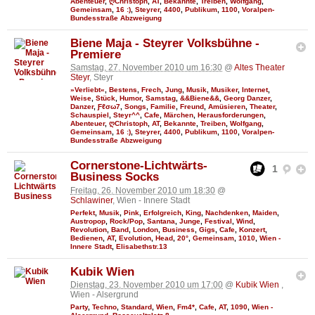
Abenteuer
,
ღChristoph
,
AT
,
Bekannte
,
Treiben
,
Wolfgang
,
Gemeinsam
,
16 :)
,
Steyrer
,
4400
,
Publikum
,
1100
,
Voralpen-
Bundesstraße Abzweigung
Biene Maja - Steyrer Volksbühne -
Premiere
Samstag, 27. November 2010 um 16:30
@
Altes Theater
Steyr
, Steyr
»Verliebt«
,
Bestens
,
Frech
,
Jung
,
Musik
,
Musiker
,
Internet
,
Weise
,
Stück
,
Humor
,
Samstag
,
&&Biene&&
,
Georg Danzer
,
Danzer
,
Ƒℓσω7
,
Songs
,
Familie
,
Freund
,
Amüsieren
,
Theater
,
Schauspiel
,
Steyr^^
,
Cafe
,
Märchen
,
Herausforderungen
,
Abenteuer
,
ღChristoph
,
AT
,
Bekannte
,
Treiben
,
Wolfgang
,
Gemeinsam
,
16 :)
,
Steyrer
,
4400
,
Publikum
,
1100
,
Voralpen-
Bundesstraße Abzweigung
Cornerstone-Lichtwärts-
1
Business Socks
Freitag, 26. November 2010 um 18:30
@
Schlawiner
, Wien - Innere Stadt
Perfekt
,
Musik
,
Pink
,
Erfolgreich
,
King
,
Nachdenken
,
Maiden
,
Austropop
,
Rock/Pop
,
Santana
,
Junge
,
Festival
,
Wind
,
Revolution
,
Band
,
London
,
Business
,
Gigs
,
Cafe
,
Konzert
,
Bedienen
,
AT
,
Evolution
,
Head
,
20°
,
Gemeinsam
,
1010
,
Wien -
Innere Stadt
,
Elisabethstr.13
Kubik Wien
Dienstag, 23. November 2010 um 17:00
@
Kubik Wien
,
Wien - Alsergrund
Party
,
Techno
,
Standard
,
Wien
,
Fm4*
,
Cafe
,
AT
,
1090
,
Wien -