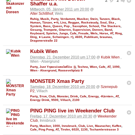
2
2
Shaffer u.a.
Mittwoch, 05. Jänner 2011 um 20:00
@
Alter Schl8hof
, Wels
Ruhig
,
Musik
,
Party
,
Verdammt
,
Musiker
,
Stein
,
Tanzen
,
Black
,
Human
,
Tänzer
,
●•It
,
Linz
,
Reggae
,
Rocksteady
,
Soul
,
Ska
,
System
,
Bass
,
Queen
,
Pop
,
Saxophon
,
School
,
The Slackers
,
Gesang
,
Trompete
,
Gitarren
,
Supervision
,
Doreen
,
Band
,
Keyboard
,
Spielen
,
Jungs
,
Cafe
,
Freude
,
Wels
,
Horse
,
AT
,
Ring
,
Ding
,
►Laune
,
Schwingen..=)
,
4600
,
Publikum
,
braunau
,
Dragonerstraße 22
Kubik Wien
Dienstag, 21. Dezember 2010 um 17:00
@
Kubik Wien
,
Wien - Alsergrund
Party
,
Just Υηвєѕċняєîвℓîċн :))
,
Techno
,
Wien
,
Cafe
,
AT
,
1090
,
Wien - Alsergrund
,
Rooseveltplatz 8
MONSTER Xmas Party
Samstag, 18. Dezember 2010 um 20:00
@
Szenepub
P2
, Villach
Party
,
Sтυя
,
Club
,
Monster
,
Drink
,
Cafe
,
Energy
,
-Kärnten-
,
AT
,
Energy Drink
,
9500
,
Villach
,
2100
PING PING live im Weekender Club
Freitag, 17. Dezember 2010 um 20:30
@
Weekender
Club
, Innsbruck
Party
,
Musiker
,
1000
,
Innsbruck
,
Club
,
Live
,
Mauracher
,
Kaffee
,
Cafe
,
Ping Pong
,
AT
,
Tiroler
,
6020
,
1130
,
Tschamlerstrasse 3