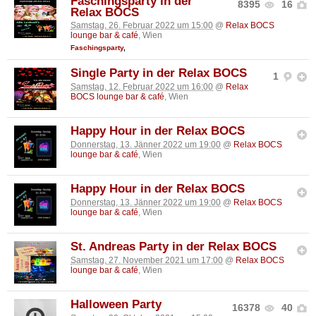
Faschingsparty in der
8395
16
Relax BOCS
Samstag, 26. Februar 2022 um 15:00
@
Relax BOCS
lounge bar & café
, Wien
Faschingsparty
,
Single Party in der Relax BOCS
1
Samstag, 12. Februar 2022 um 16:00
@
Relax
BOCS lounge bar & café
, Wien
Happy Hour in der Relax BOCS
Donnerstag, 13. Jänner 2022 um 19:00
@
Relax BOCS
lounge bar & café
, Wien
Happy Hour in der Relax BOCS
Donnerstag, 13. Jänner 2022 um 19:00
@
Relax BOCS
lounge bar & café
, Wien
St. Andreas Party in der Relax BOCS
Samstag, 27. November 2021 um 17:00
@
Relax BOCS
lounge bar & café
, Wien
Halloween Party
16378
40