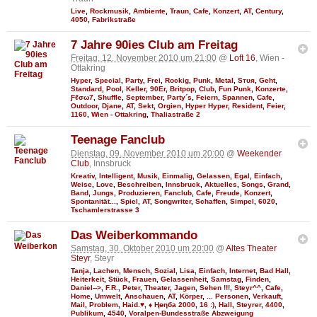
Live
,
Rockmusik
,
Ambiente
,
Traun
,
Cafe
,
Konzert
,
AT
,
Century
,
4050
,
Fabrikstraße
7 Jahre 90ies Club am Freitag
Freitag, 12. November 2010 um 21:00
@
Loft 16
, Wien -
Ottakring
Hyper
,
Special
,
Party
,
Frei
,
Rockig
,
Punk
,
Metal
,
Sтυя
,
Geht
,
Standard
,
Pool
,
Keller
,
90Er
,
Britpop
,
Club
,
Fun Punk
,
Konzerte
,
Ƒℓσω7
,
Shuffle
,
September
,
Party´s
,
Feiern
,
Spannen
,
Cafe
,
Outdoor
,
Djane
,
AT
,
Sekt
,
Orgien
,
Hyper Hyper
,
Resident
,
Feier
,
1160
,
Wien - Ottakring
,
Thaliastraße 2
Teenage Fanclub
Dienstag, 09. November 2010 um 20:00
@
Weekender
Club
, Innsbruck
Kreativ
,
Intelligent
,
Musik
,
Einmalig
,
Gelassen
,
Egal
,
Einfach
,
Weise
,
Love
,
Beschreiben
,
Innsbruck
,
Aktuelles
,
Songs
,
Grand
,
Band
,
Jungs
,
Produzieren
,
Fanclub
,
Cafe
,
Freude
,
Konzert
,
Spontanität...
,
Spiel
,
AT
,
Songwriter
,
Schaffen
,
Simpel
,
6020
,
Tschamlerstrasse 3
Das Weiberkommando
Samstag, 30. Oktober 2010 um 20:00
@
Altes Theater
Steyr
, Steyr
Tanja
,
Lachen
,
Mensch
,
Sozial
,
Lisa
,
Einfach
,
Internet
,
Bad Hall
,
Heiterkeit
,
Stück
,
Frauen
,
Gelassenheit
,
Samstag
,
Finden
,
Daniel-->
,
F.R.
,
Peter
,
Theater
,
Jagen
,
Sehen !!!
,
Steyr^^
,
Cafe
,
Home
,
Umwelt
,
Anschauen
,
AT
,
Körper
,
... Personen
,
Verkauft
,
Mail
,
Problem
,
Haid.♥
,
♦ Ңөηба 2000
,
16 :)
,
Hall
,
Steyrer
,
4400
,
Publikum
,
4540
,
Voralpen-Bundesstraße Abzweigung