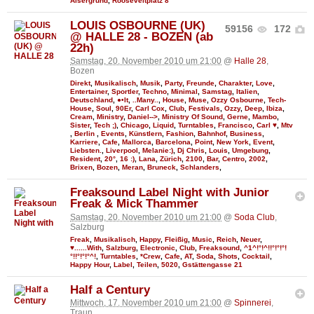
Alsergrund
,
Rooseveltplatz 8
LOUIS OSBOURNE (UK)
59156
172
@ HALLE 28 - BOZEN (ab
22h)
Samstag, 20. November 2010 um 21:00
@
Halle 28
,
Bozen
Direkt
,
Musikalisch
,
Musik
,
Party
,
Freunde
,
Charakter
,
Love
,
Entertainer
,
Sportler
,
Techno
,
Minimal
,
Samstag
,
Italien
,
Deutschland
,
●•It
,
..Many..
,
House
,
Muse
,
Ozzy Osbourne
,
Tech-
House
,
Soul
,
90Er
,
Carl Cox
,
Club
,
Festivals
,
Ozzy
,
Deep
,
Ibiza
,
Cream
,
Ministry
,
Daniel-->
,
Ministry Of Sound
,
Gerne
,
Mambo
,
Sister
,
Tech ;)
,
Chicago
,
Liquid
,
Turntables
,
Francisco
,
Carl ♥
,
Mtv
,
Berlin
,
Events
,
Künstlern
,
Fashion
,
Bahnhof
,
Business
,
Karriere
,
Cafe
,
Mallorca
,
Barcelona
,
Point
,
New York
,
Event
,
Liebsten.
,
Liverpool
,
Melanie:)
,
Dj Chris
,
Louis
,
Umgebung
,
Resident
,
20°
,
16 :)
,
Lana
,
Zürich
,
2100
,
Bar
,
Centro
,
2002
,
Brixen
,
Bozen
,
Meran
,
Bruneck
,
Schlanders
,
Freaksound Label Night with Junior
Freak & Mick Thammer
Samstag, 20. November 2010 um 21:00
@
Soda Club
,
Salzburg
Freak
,
Musikalisch
,
Happy
,
Fleißig
,
Music
,
Reich
,
Neuer
,
♥......With
,
Salzburg
,
Electronic
,
Club
,
Freaksound
,
^1^!°!^!!°!°!°!
°!!°!°!°^!
,
Turntables
,
*Crew
,
Cafe
,
AT
,
Soda
,
Shots
,
Cocktail
,
Happy Hour
,
Label
,
Teilen
,
5020
,
Gstättengasse 21
Half a Century
Mittwoch, 17. November 2010 um 21:00
@
Spinnerei
,
Traun