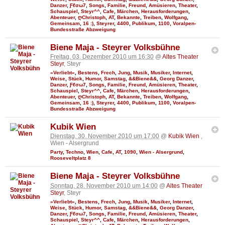
Danzer
,
Ƒℓσω7
,
Songs
,
Familie
,
Freund
,
Amüsieren
,
Theater
,
Schauspiel
,
Steyr^^
,
Cafe
,
Märchen
,
Herausforderungen
,
Abenteuer
,
ღChristoph
,
AT
,
Bekannte
,
Treiben
,
Wolfgang
,
Gemeinsam
,
16 :)
,
Steyrer
,
4400
,
Publikum
,
1100
,
Voralpen-
Bundesstraße Abzweigung
Biene Maja - Steyrer Volksbühne
Freitag, 03. Dezember 2010 um 16:30
@
Altes Theater
Steyr
, Steyr
»Verliebt«
,
Bestens
,
Frech
,
Jung
,
Musik
,
Musiker
,
Internet
,
Weise
,
Stück
,
Humor
,
Samstag
,
&&Biene&&
,
Georg Danzer
,
Danzer
,
Ƒℓσω7
,
Songs
,
Familie
,
Freund
,
Amüsieren
,
Theater
,
Schauspiel
,
Steyr^^
,
Cafe
,
Märchen
,
Herausforderungen
,
Abenteuer
,
ღChristoph
,
AT
,
Bekannte
,
Treiben
,
Wolfgang
,
Gemeinsam
,
16 :)
,
Steyrer
,
4400
,
Publikum
,
1100
,
Voralpen-
Bundesstraße Abzweigung
Kubik Wien
Dienstag, 30. November 2010 um 17:00
@
Kubik Wien
,
Wien - Alsergrund
Party
,
Techno
,
Wien
,
Cafe
,
AT
,
1090
,
Wien - Alsergrund
,
Rooseveltplatz 8
Biene Maja - Steyrer Volksbühne
Sonntag, 28. November 2010 um 14:00
@
Altes Theater
Steyr
, Steyr
»Verliebt«
,
Bestens
,
Frech
,
Jung
,
Musik
,
Musiker
,
Internet
,
Weise
,
Stück
,
Humor
,
Samstag
,
&&Biene&&
,
Georg Danzer
,
Danzer
,
Ƒℓσω7
,
Songs
,
Familie
,
Freund
,
Amüsieren
,
Theater
,
Schauspiel
,
Steyr^^
,
Cafe
,
Märchen
,
Herausforderungen
,