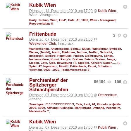
Kubik Wien
Dienstag, 14. Dezember 2010 um 17:00
@
Kubik Wien
,
Wien - Alsergrund
Party
,
Techno
,
Wien
,
Fm4*
,
Cafe
,
AT
,
1090
,
Wien - Alsergrund
,
Rooseveltplatz 8
Frittenbude
3
Dienstag, 07. Dezember 2010 um 21:00
@
Weekender Club
, Innsbruck
Wunderschön
,
Anstrengend
,
Schlau
,
Musik
,
Wunderbar
,
Stylisch
,
Weise
,
[Teufel]
,
Arsch
,
Mädchen
,
Techno
,
Treffen
,
Schreibt
,
Innsbruck
,
Elektro
,
Popmusik
,
Finden
,
Elektropunk
,
Songs
,
Insbesondere
,
Kunst
,
Party´s
,
Drehen
,
Feiern
,
Texten
,
Jungs
,
Lieben
,
Cafe
,
Kids
,
Bewegung ;-))
,
Spiegel
,
Konzert
,
Sagen.....:-)
,
Spiel
,
AT
,
Irgendwo,
,
Most!!!
,
Frittenbude
,
Faust
,
Scheitern
,
Vielmehr
,
6020
,
1020
,
Tschamlerstrasse 3
Perchtenlauf der
66464
156
Spitzberger
Schiachperchten
Dienstag, 07. Dezember 2010 um 18:00
@
Ortszentrum
,
Attnang
Sonstiges
,
^1^!°!^!!°!°!°!°!!°!°!°^!
,
Cafe
,
Lauf
,
AT
,
Piccolo
,
♦ Ңөηба
2000
,
4800
,
Attnang-Puchheim
,
Marktstraße
,
Attnang
,
Puchheim
,
Marktstraße 7
,
Kubik Wien
Dienstag, 07. Dezember 2010 um 17:00
@
Kubik Wien
,