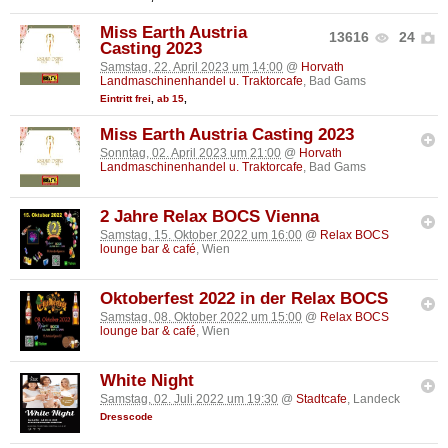
Miss Earth Austria
13616
24
Casting 2023
Samstag, 22. April 2023 um 14:00
@
Horvath
Landmaschinenhandel u. Traktorcafe
, Bad Gams
Eintritt frei
,
ab 15
,
Miss Earth Austria Casting 2023
Sonntag, 02. April 2023 um 21:00
@
Horvath
Landmaschinenhandel u. Traktorcafe
, Bad Gams
2 Jahre Relax BOCS Vienna
Samstag, 15. Oktober 2022 um 16:00
@
Relax BOCS
lounge bar & café
, Wien
Oktoberfest 2022 in der Relax BOCS
Samstag, 08. Oktober 2022 um 15:00
@
Relax BOCS
lounge bar & café
, Wien
White Night
Samstag, 02. Juli 2022 um 19:30
@
Stadtcafe
, Landeck
Dresscode