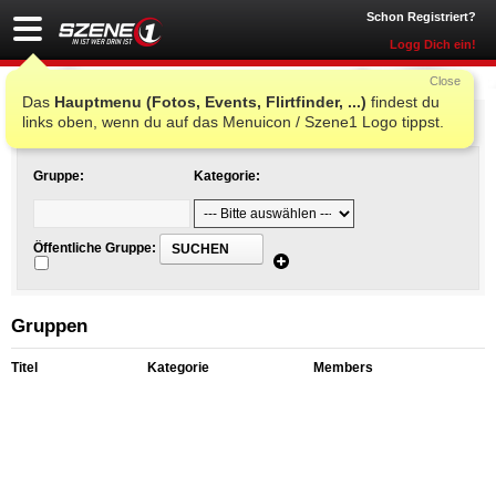
Schon Registriert?
Logg Dich ein!
Close
Das
Hauptmenu (Fotos, Events, Flirtfinder, ...)
findest du
Gruppen von SZENE1.AT
links oben, wenn du auf das Menuicon / Szene1 Logo tippst.
Gruppe:
Kategorie:
Öffentliche Gruppe:
SUCHEN
Gruppen
Titel
Kategorie
Members