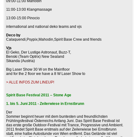
09:00-11:00 Mahodin
11:00-13:00 Klangmassage
13:00-15:00 Pinocio
international and national deko teams and vjs
Deco by
Calaquendi,Psypix,Mahodin,Spirit Base Crew and friends
Vjs
El Geko, Der Lustige Astronaut, Buzz-T,
Benski (Team Optrix) New Sealand
Sikanda (Austria)
Big Laser Show 30 W on the Mainfloor
and for the 2 floor we have a 8 W Laser Show to
> ALLE INFOS ZUM LINEUP!
Spirit Base Festival 2011 – Stone Age
1. bis 5. Juni 2011 - Zeilerwiese in Ernstbrunn
Der
Sommer beginnt heuer mit dem buntesten und freundlichsten
Frühlingsfestival Österreichs Anfang Juni. Das Spirit Base Festival ist
das erste große Outdoor-Festival mit Trance, Progressive und Ambient.
2011 findet Spirit Base erstmals auf der Zeilerwiese bei Ernstbrunn
statt, eine halbe Autostunde von Wien entfernt. Das Gelände ist viel