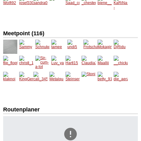
hauer
9822
21
2
Wolfi92
josef33
sandra
itzi1
Saad_c
_chest
biene__
--
0
072
ore_18
er87_
KaRiNa
--
Meetpoint (
116
)
Sammy
Schnuk
tamee
undi5
Frotsch
Mokagi
DjRidu
elchen
a
na
flip_flop
christl_
Sir-
Luv_ya
Hartl15
Claudia
Maallii
__chick
02
1985s1
cum-a-
2400
a2__
Unbeka
lot
nnter
klaknoi
KingGe
cali_34
Metalqu
Steinse
Stoni
betty_9
die_aer
mini
5
een_14
mmerl
1
zte
Routenplaner