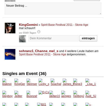
KingGemini
»
Spirit Base Festival 2011 - Stone Age
mal schaun!!
vor 5549 Tagen
eintragen
schranz1
Channe
mel_s
,
,
und
4
weitere Leute
haben am
Spirit Base Festival 2011 - Stone Age
teilgenommen.
Singles am Event (
36
)
klaknoi
KingGe
Steinse
Lucky_
Soacha
James
Rene3
_Lisa_1
mini
mmerl
strike
l
_Bond
992
bleyboy
Jeitler
Busnza
D-Cs
stefan1
aenges
hellboy
Audi_S