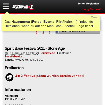
Schon Registriert?
Logg Dich ein!
Close
Das
Hauptmenu (Fotos, Events, Flirtfinder, ...)
findest du
ICH WAR AUCH DORT
links oben, wenn du auf das Menuicon / Szene1 Logo tippst.
Auf Facebook teilen
1
2
3
Spirit Base Festival 2011 - Stone Age
Mi., 01. Jun. 2011 19:00
@
Seilerwiese
, Ernstbrunn
Zur Webseite ...
Eintritt:
VVK: € 70,- / AK: € 90,-
Freikarten
3 x 2 Festivalpässe wurden bereits verlost!
Informationen
Mainfloor:
19:00-21:00 We