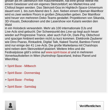
größer als im Steinbruch von Rauchenwarth, hat eine große Wiese mit
einem Gewässer und ein eigenes Steinzeitdorf, wo Market Area und
Chillout liegen werden. Das Steinzeit-Goa im Hightech-Space-Universum
dauert vom 1. bis zum Abend des 5. Juni. Neben einem Openair-Mainfloor
wird es zwei weitere Floors in großen Zirkuszelten geben. Der Mainfloor
wird heuer von mehreren Deko-Teams gestaltet. Projektionen von Sikanda,
3D-Visuals, Dekorationen und die Lasershow von Kularis werden den
Wald
in ein Holodeck verwandeln. Mehr als 100 internationale DJs und
Live-Acts sind gebucht. Der Schwerpunkt des Line-up liegt auch heuer
wieder auf Progressive Trance, aber auch Full-On, Dark-Psy, Oldschool
und spaciger Ambient werden nicht zu kurz kommen. Elektronik-Zauberer
wie Dino Psaras, Rinkadink, Digital Talk, Naked Tourist, Bamboo Forest
sind nur einige der 41 Live-Acts. Die große Marketarea mit Chaishops
wird neben dem Steinzeitdorf platziert. Weitere Infos und die
Festivalpässe gibt’s online auf
www.spirit-base.at
und in mehreren
Vorverkaufsstellen in Wien (Aurinshop-Spaceland, Indras Planet und
WienXtra).
>
Spirit Base - Mittwoch
>
Spirit Base - Donnerstag
>
Spirit Base - Freitag
>
Spirit Base - Samstag