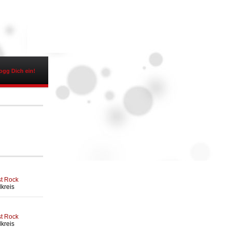
ogg Dich ein!
st Rock
lkreis
st Rock
lkreis