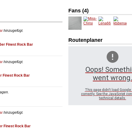
Fans (4)
ar
hinzugefügt.
Miss-
Lena66
ktsben
Chrisi
ad
Routenplaner
6er Finest Rock Bar
Unbeka
nnter
ar
hinzugefügt.
Oops! Someth
r Finest Rock Bar
went wrong
This page didn't load Google
agen.
correctly. See the JavaScript con
technical details.
ar
hinzugefügt.
er Finest Rock Bar