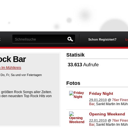
K
Schon Registriert?
L
Statisik
ock Bar
33.613
Aufrufe
n Im Mühlkreis
:
Do, Fr, Sa und vor Feiertagen
Fotos
 größten Rock Songs aller Zeiten.
Friday Night
u den neuesten Top Rock Hits von
29.01.2010
@
76er Fine
Bar
, Sankt Martin Im Müh
Opening Weekend
22.01.2010
@
76er Fine
Bar
, Sankt Martin Im Müh