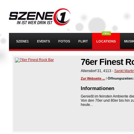
SZENE1
EVENTS
FOTOS
FLIRT
LOCATIONS
MUSI
76er Finest R
Allersdorf 31
,
4113
-
Sankt Marti
Zur Webseite ...
/
Öffnungszeiten
Informationen
Genießt im feinsten Ambiente die
Von den 70er und 80er bis hin z
heute...