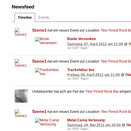
Newsfeed
Timeline
Events
Szene1
hat ein neues Event zur Location
76er Finest Rock B
Boote Versenken
Samstag, 07. April 2012 um 21:00
@
7
vor 5247 Tagen
Szene1
hat ein neues Event zur Location
76er Finest Rock B
Trackshittaz live
Freitag, 06. April 2012 um 21:00
@
76e
vor 5247 Tagen
Unbekannter
hat sich als Fan bei
76er Finest Rock Bar
eingetr
Szene1
hat ein neues Event zur Location
76er Finest Rock B
Metal Camp Verlosung
Samstag, 28. Mai 2011 um 20:00
@
76
vor 5555 Tagen