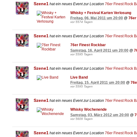
Szene1
hat ein neues Event zur Location
76er Finest Rock B
Whisky + Festval Karten Verlosung
Freitag, 06. Mai 2011 um 20:00
@
76er
vor 5574 Tagen
Szene1
hat ein neues Event zur Location
76er Finest Rock B
76er Finest Rockbar
Samstag, 16. April 2011 um 20:00
@
7
vor 5595 Tagen
Szene1
hat ein neues Event zur Location
76er Finest Rock B
Live Band
Freitag, 15. April 2011 um 20:00
@
76e
vor 5595 Tagen
Szene1
hat ein neues Event zur Location
76er Finest Rock B
Whisky Wochenende
Samstag, 03. März 2012 um 20:00
@
7
vor 5609 Tagen
Szene1
hat ein neues Event zur Location
76er Finest Rock B