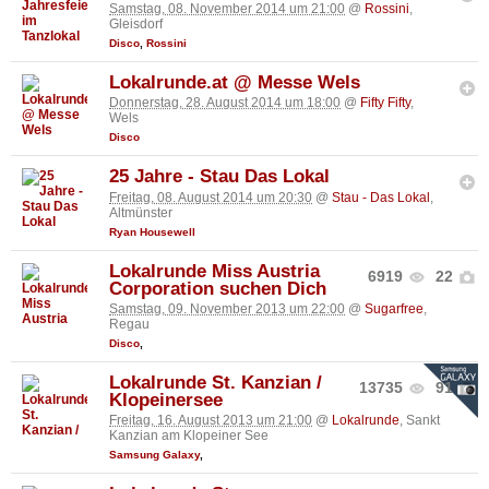
Samstag, 08. November 2014 um 21:00
@
Rossini
,
Gleisdorf
Disco
,
Rossini
Lokalrunde.at @ Messe Wels
Donnerstag, 28. August 2014 um 18:00
@
Fifty Fifty
,
Wels
Disco
25 Jahre - Stau Das Lokal
Freitag, 08. August 2014 um 20:30
@
Stau - Das Lokal
,
Altmünster
Ryan Housewell
Lokalrunde Miss Austria
6919
22
Corporation suchen Dich
Samstag, 09. November 2013 um 22:00
@
Sugarfree
,
Regau
Disco
,
Lokalrunde St. Kanzian /
13735
91
Klopeinersee
Freitag, 16. August 2013 um 21:00
@
Lokalrunde
, Sankt
Kanzian am Klopeiner See
Samsung Galaxy
,