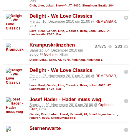
Steyr
Club
,
Live
,
Lokal
,
Steyr^^
,
AT
,
4400
,
Sierninger Straße 164
Delight - We Love Classics
Freitag, 10. Dezember 2010 um 21:00
@
REMEMBAR
,
Linz
Love
,
Real
,
Gehört
,
Linz
,
Classics
,
Ibiza
,
Lokal
,
4020
,
AT
,
Landstraße 17-25
,
Bar
Krampuskränzchen
37875
233
Samstag, 04. Dezember 2010 um
20:00
@
Go-In
, Finklham
Disco
,
Lokal
,
Mike
,
AT
,
4075
,
Finklham
,
Finklham 1
,
Delight - We Love Classics
Freitag, 26. November 2010 um 21:00
@
REMEMBAR
,
Linz
Love
,
Real
,
Gehört
,
Linz
,
Classics
,
Ibiza
,
Lokal
,
4020
,
AT
,
Landstraße 17-25
,
Bar
Josef Hader - Hader muss weg
Samstag, 20. November 2010 um 20:00
@
Orpheum
Graz
, Graz
Gehört
,
Graz
,
Leben
,
Lokal
,
Kabarett
,
AT
,
Josef
,
Irgendwann..
,
Figuren
,
8020
,
Orpheumgasse 8
Sternenwarte