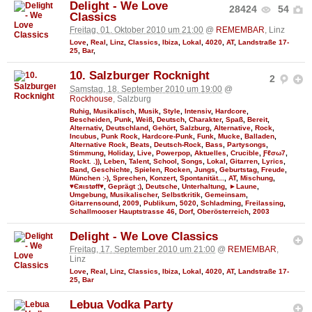
Delight - We Love
28424
54
Classics
Freitag, 01. Oktober 2010 um 21:00
@
REMEMBAR
, Linz
Love
,
Real
,
Linz
,
Classics
,
Ibiza
,
Lokal
,
4020
,
AT
,
Landstraße 17-
25
,
Bar
,
10. Salzburger Rocknight
2
Samstag, 18. September 2010 um 19:00
@
Rockhouse
, Salzburg
Ruhig
,
Musikalisch
,
Musik
,
Style
,
Intensiv
,
Hardcore
,
Bescheiden
,
Punk
,
Weiß
,
Deutsch
,
Charakter
,
Spaß
,
Bereit
,
Alternativ
,
Deutschland
,
Gehört
,
Salzburg
,
Alternative
,
Rock
,
Incubus
,
Punk Rock
,
Hardcore-Punk
,
Funk
,
Mucke
,
Balladen
,
Alternative Rock
,
Beats
,
Deutsch-Rock
,
Bass
,
Partysongs
,
Stimmung
,
Holiday
,
Live
,
Powerpop
,
Aktuelles
,
Crucible
,
Ƒℓσω7
,
Rockt. .))
,
Leben
,
Talent
,
School
,
Songs
,
Lokal
,
Gitarren
,
Lyrics
,
Band
,
Geschichte
,
Spielen
,
Rocken
,
Jungs
,
Geburtstag
,
Freude
,
München :-)
,
Sprechen
,
Konzert
,
Spontanität...
,
AT
,
Mischung
,
♥Єяιstøff♥
,
Geprägt ;)
,
Deutsche
,
Unterhaltung
,
►Laune
,
Umgebung
,
Musikalischer
,
Selbstkritik
,
Gemeinsam
,
Gitarrensound
,
2009
,
Publikum
,
5020
,
Schladming
,
Freilassing
,
Schallmooser Hauptstrasse 46
,
Dorf
,
Oberösterreich
,
2003
Delight - We Love Classics
Freitag, 17. September 2010 um 21:00
@
REMEMBAR
,
Linz
Love
,
Real
,
Linz
,
Classics
,
Ibiza
,
Lokal
,
4020
,
AT
,
Landstraße 17-
25
,
Bar
Lebua Vodka Party