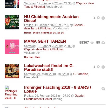
Samstag, 17. Jänner 2026 um 21:30
@
G'spusi - dein
Tanz & Flirtlokal
, Vöcklabruck
HU Clubbing meets Austrian
1
Disco!
Freitag, 16. Jänner 2026 um 22:00
@
G'spusi -
dein Tanz & Flirtlokal
, Vöcklabruck
House
,
Disco
,
eintritt ab 16
,
ab 16
MAMA GEHT TANZEN
88367
89
Samstag, 10. Jänner 2026 um 20:00
@
G'spusi - dein Tanz & Flirtlokal
,
Vöcklabruck
Hip Hop
,
Club
,
Lokalwechsel findet im G-
1
Paradise statt!!
Samstag, 24. März 2018 um 22:00
@
G-Paradise
,
Eisenstadt
Irdninger Fasching 2018 - 8 BARS /
Lokale
Freitag, 09. Februar 2018 um 07:00
@
Gabriel
Entertainment Center
, Irdning