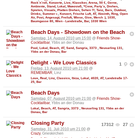
Rock´n´roll
,
Konzerte
,
Live
,
Klassiker
,
Arena
,
50 €
,
Gerne
,
Ambiente
,
Stand
,
Lokal
,
Мαяσσи5
,
*Crew
,
Party´s
,
Drehen
,
Spielen
,
Visuals
,
Platten Drehen
,
Sehen !!!
,
Tanz
,
Bars
,
Outdoor
,
Drinks
,
Summer☼
,
Konzert
,
Frische Luft
,
AT
,
Absinth
,
Ring
,
Open
Air
,
Post
,
Angesagt
,
Freiluft
,
Wiese
,
Give
,
Merch :)
,
1030
,
Baumgasse 80
,
Wien - Landstraße
,
Bar
,
1030 Wien
Beach Days - Showdown on the Beach
Samstag, 14. August 2010 um 15:00
@
Friends Show-
Cocktailbar
, Ybbs an der Donau
Pool
,
Lokal
,
Beach
,
AT
,
Sand
,
Sangria
,
3373
,
Neusarling 131
,
Ybbs an der Donau
,
Bar
Delight - We Love Classics
1
Freitag, 13. August 2010 um 21:00
@
REMEMBAR
, Linz
Love
,
Real
,
Linz
,
Classics
,
Ibiza
,
Lokal
,
4020
,
AT
,
Landstraße 17-
25
,
Bar
Beach Days
Samstag, 07. August 2010 um 21:00
@
Friends Show-
Cocktailbar
, Ybbs an der Donau
Lokal
,
Beach
,
AT
,
Sangria
,
3373
,
Neusarling 131
,
Ybbs an der
Donau
,
Bar
Closing Party
17312
27
Samstag, 31. Juli 2010 um 21:00
@
Crazy
, Grieskirchen