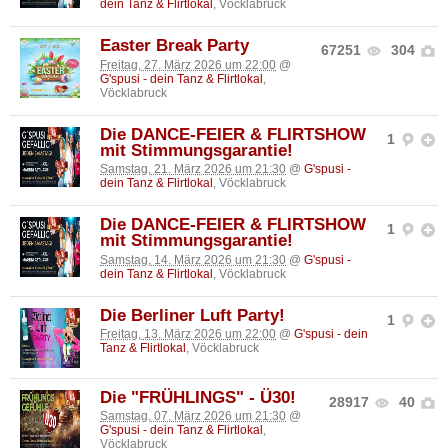
dein Tanz & Flirtlokal
, Vöcklabruck
Easter Break Party
67251
304
Freitag, 27. März 2026 um 22:00
@
G'spusi - dein Tanz & Flirtlokal
,
Vöcklabruck
Die DANCE-FEIER & FLIRTSHOW
1
mit Stimmungsgarantie!
Samstag, 21. März 2026 um 21:30
@
G'spusi -
dein Tanz & Flirtlokal
, Vöcklabruck
Die DANCE-FEIER & FLIRTSHOW
1
mit Stimmungsgarantie!
Samstag, 14. März 2026 um 21:30
@
G'spusi -
dein Tanz & Flirtlokal
, Vöcklabruck
Die Berliner Luft Party!
1
Freitag, 13. März 2026 um 22:00
@
G'spusi - dein
Tanz & Flirtlokal
, Vöcklabruck
Die "FRÜHLINGS" - Ü30!
28917
40
Samstag, 07. März 2026 um 21:30
@
G'spusi - dein Tanz & Flirtlokal
,
Vöcklabruck