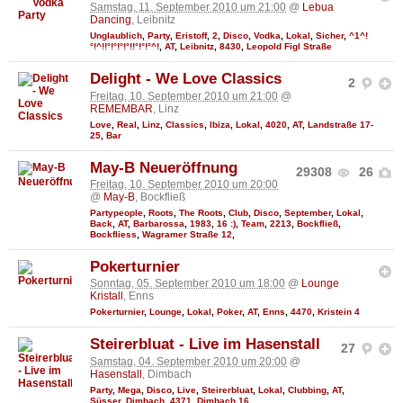
Samstag, 11. September 2010 um 21:00
@
Lebua
Dancing
, Leibnitz
Unglaublich
,
Party
,
Eristoff
,
2
,
Disco
,
Vodka
,
Lokal
,
Sicher
,
^1^!
°!^!!°!°!°!°!!°!°!°^!
,
AT
,
Leibnitz
,
8430
,
Leopold Figl Straße
Delight - We Love Classics
2
Freitag, 10. September 2010 um 21:00
@
REMEMBAR
, Linz
Love
,
Real
,
Linz
,
Classics
,
Ibiza
,
Lokal
,
4020
,
AT
,
Landstraße 17-
25
,
Bar
May-B Neueröffnung
29308
26
Freitag, 10. September 2010 um 20:00
@
May-B
, Bockfließ
Partypeople
,
Roots
,
The Roots
,
Club
,
Disco
,
September
,
Lokal
,
Back
,
AT
,
Barbarossa
,
1983
,
16 :)
,
Team
,
2213
,
Bockfließ
,
Bockfliess
,
Wagramer Straße 12
,
Pokerturnier
Sonntag, 05. September 2010 um 18:00
@
Lounge
Kristall
, Enns
Pokerturnier
,
Lounge
,
Lokal
,
Poker
,
AT
,
Enns
,
4470
,
Kristein 4
Steirerbluat - Live im Hasenstall
27
Samstag, 04. September 2010 um 20:00
@
Hasenstall
, Dimbach
Party
,
Mega
,
Disco
,
Live
,
Steirerbluat
,
Lokal
,
Clubbing
,
AT
,
Süsser
,
Dimbach
,
4371
,
Dimbach 16