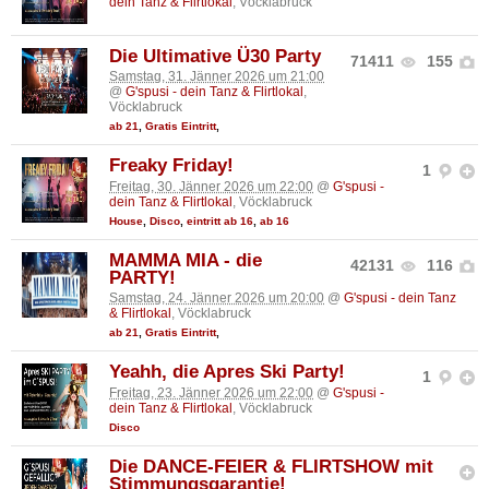
dein Tanz & Flirtlokal
, Vöcklabruck
Die Ultimative Ü30 Party
71411
155
Samstag, 31. Jänner 2026 um 21:00
@
G'spusi - dein Tanz & Flirtlokal
,
Vöcklabruck
ab 21
,
Gratis Eintritt
,
Freaky Friday!
1
Freitag, 30. Jänner 2026 um 22:00
@
G'spusi -
dein Tanz & Flirtlokal
, Vöcklabruck
House
,
Disco
,
eintritt ab 16
,
ab 16
MAMMA MIA - die
42131
116
PARTY!
Samstag, 24. Jänner 2026 um 20:00
@
G'spusi - dein Tanz
& Flirtlokal
, Vöcklabruck
ab 21
,
Gratis Eintritt
,
Yeahh, die Apres Ski Party!
1
Freitag, 23. Jänner 2026 um 22:00
@
G'spusi -
dein Tanz & Flirtlokal
, Vöcklabruck
Disco
Die DANCE-FEIER & FLIRTSHOW mit
Stimmungsgarantie!