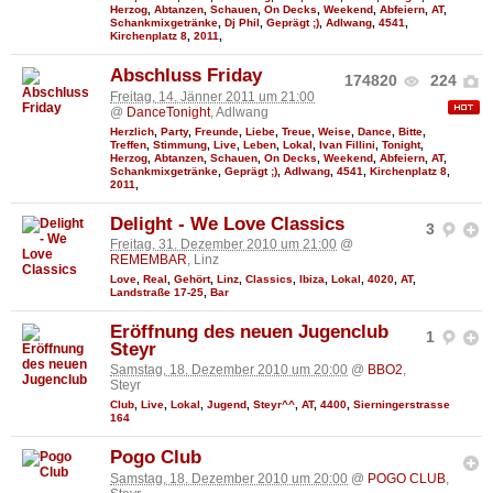
Herzog
,
Abtanzen
,
Schauen
,
On Decks
,
Weekend
,
Abfeiern
,
AT
,
Schankmixgetränke
,
Dj Phil
,
Geprägt ;)
,
Adlwang
,
4541
,
Kirchenplatz 8
,
2011
,
Abschluss Friday
174820
224
Freitag, 14. Jänner 2011 um 21:00
@
DanceTonight
, Adlwang
Herzlich
,
Party
,
Freunde
,
Liebe
,
Treue
,
Weise
,
Dance
,
Bitte
,
Treffen
,
Stimmung
,
Live
,
Leben
,
Lokal
,
Ivan Fillini
,
Tonight
,
Herzog
,
Abtanzen
,
Schauen
,
On Decks
,
Weekend
,
Abfeiern
,
AT
,
Schankmixgetränke
,
Geprägt ;)
,
Adlwang
,
4541
,
Kirchenplatz 8
,
2011
,
Delight - We Love Classics
3
Freitag, 31. Dezember 2010 um 21:00
@
REMEMBAR
, Linz
Love
,
Real
,
Gehört
,
Linz
,
Classics
,
Ibiza
,
Lokal
,
4020
,
AT
,
Landstraße 17-25
,
Bar
Eröffnung des neuen Jugenclub
1
Steyr
Samstag, 18. Dezember 2010 um 20:00
@
BBO2
,
Steyr
Club
,
Live
,
Lokal
,
Jugend
,
Steyr^^
,
AT
,
4400
,
Sierningerstrasse
164
Pogo Club
Samstag, 18. Dezember 2010 um 20:00
@
POGO CLUB
,