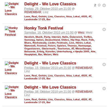
Delight - We Love Classics
2
Freitag, 29. Oktober 2010 um 21:00
@
REMEMBAR
, Linz
Love
,
Real
,
Gehört
,
Linz
,
Classics
,
Ibiza
,
Lokal
,
4020
,
AT
,
Landstraße 17-25
,
Bar
Honky Tonk Festival
Samstag, 16. Oktober 2010 um 21:00
@
Weiz
, Weiz
Herzlich
,
Musik
,
Party
,
Internet
,
Hallo
,
Österreich
,
Treffen
,
Samstag
,
Italien
,
Deutschland
,
Oldies
,
Hip Hop
,
Rock
,
Folk
,
Blues
,
Rocksteady
,
Lieder
,
Festivals
,
Live
,
Hören
,
Lokal
,
Мαяσσи5
,
Festival
,
Feiern
,
Spielen
,
Thomas
,
Homepage
,
Organisieren
,
-Steiermark-
,
Tourismus
,
AT
,
Wieselburger
,
Bekannte
,
Erfolg
,
Künstler
,
Unterhaltung
,
♦ Ңөηба 2000
,
Alte
,
Hauptplatz
,
Bar
,
Weizer
,
Weiz
Delight - We Love Classics
Freitag, 15. Oktober 2010 um 21:00
@
REMEMBAR
,
Linz
Love
,
Real
,
Gehört
,
Linz
,
Classics
,
Ibiza
,
Lokal
,
4020
,
AT
,
Landstraße 17-25
,
Bar
Delight - We Love Classics
Freitag, 08. Oktober 2010 um 21:00
@
REMEMBAR
,
Linz
Love
,
Real
,
Gehört
,
Linz
,
Classics
,
Ibiza
,
Lokal
,
4020
,
AT
,
Landstraße 17-25
,
Bar