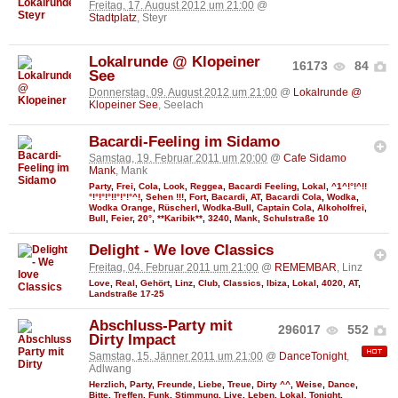
Freitag, 17. August 2012 um 21:00
@
Stadtplatz
, Steyr
Lokalrunde @ Klopeiner
16173
84
See
Donnerstag, 09. August 2012 um 21:00
@
Lokalrunde @
Klopeiner See
, Seelach
Bacardi-Feeling im Sidamo
Samstag, 19. Februar 2011 um 20:00
@
Cafe Sidamo
Mank
, Mank
Party
,
Frei
,
Cola
,
Look
,
Reggea
,
Bacardi Feeling
,
Lokal
,
^1^!°!^!!
°!°!°!°!!°!°!°^!
,
Sehen !!!
,
Fort
,
Bacardi
,
AT
,
Bacardi Cola
,
Wodka
,
Wodka Orange
,
Rüscherl
,
Wodka-Bull
,
Captain Cola
,
Alkoholfrei
,
Bull
,
Feier
,
20°
,
**Karibik**
,
3240
,
Mank
,
Schulstraße 10
Delight - We love Classics
Freitag, 04. Februar 2011 um 21:00
@
REMEMBAR
, Linz
Love
,
Real
,
Gehört
,
Linz
,
Club
,
Classics
,
Ibiza
,
Lokal
,
4020
,
AT
,
Landstraße 17-25
Abschluss-Party mit
296017
552
Dirty Impact
Samstag, 15. Jänner 2011 um 21:00
@
DanceTonight
,
Adlwang
Herzlich
,
Party
,
Freunde
,
Liebe
,
Treue
,
Dirty ^^
,
Weise
,
Dance
,
Bitte
,
Treffen
,
Funk
,
Stimmung
,
Live
,
Leben
,
Lokal
,
Tonight
,