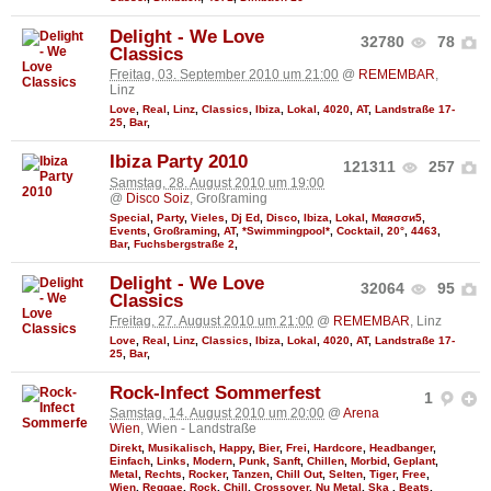
Delight - We Love
32780
78
Classics
Freitag, 03. September 2010 um 21:00
@
REMEMBAR
,
Linz
Love
,
Real
,
Linz
,
Classics
,
Ibiza
,
Lokal
,
4020
,
AT
,
Landstraße 17-
25
,
Bar
,
Ibiza Party 2010
121311
257
Samstag, 28. August 2010 um 19:00
@
Disco Soiz
, Großraming
Special
,
Party
,
Vieles
,
Dj Ed
,
Disco
,
Ibiza
,
Lokal
,
Мαяσσи5
,
Events
,
Großraming
,
AT
,
*Swimmingpool*
,
Cocktail
,
20°
,
4463
,
Bar
,
Fuchsbergstraße 2
,
Delight - We Love
32064
95
Classics
Freitag, 27. August 2010 um 21:00
@
REMEMBAR
, Linz
Love
,
Real
,
Linz
,
Classics
,
Ibiza
,
Lokal
,
4020
,
AT
,
Landstraße 17-
25
,
Bar
,
Rock-Infect Sommerfest
1
Samstag, 14. August 2010 um 20:00
@
Arena
Wien
, Wien - Landstraße
Direkt
,
Musikalisch
,
Happy
,
Bier
,
Frei
,
Hardcore
,
Headbanger
,
Einfach
,
Links
,
Modern
,
Punk
,
Sanft
,
Chillen
,
Morbid
,
Geplant
,
Metal
,
Rechts
,
Rocker
,
Tanzen
,
Chill Out
,
Selten
,
Tiger
,
Free
,
Wien
,
Reggae
,
Rock
,
Chill
,
Crossover
,
Nu Metal
,
Ska
,
Beats
,