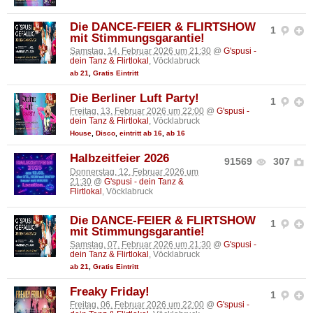
Die DANCE-FEIER & FLIRTSHOW
1
mit Stimmungsgarantie!
Samstag, 14. Februar 2026 um 21:30
@
G'spusi -
dein Tanz & Flirtlokal
, Vöcklabruck
ab 21
,
Gratis Eintritt
Die Berliner Luft Party!
1
Freitag, 13. Februar 2026 um 22:00
@
G'spusi -
dein Tanz & Flirtlokal
, Vöcklabruck
House
,
Disco
,
eintritt ab 16
,
ab 16
Halbzeitfeier 2026
91569
307
Donnerstag, 12. Februar 2026 um
21:30
@
G'spusi - dein Tanz &
Flirtlokal
, Vöcklabruck
Die DANCE-FEIER & FLIRTSHOW
1
mit Stimmungsgarantie!
Samstag, 07. Februar 2026 um 21:30
@
G'spusi -
dein Tanz & Flirtlokal
, Vöcklabruck
ab 21
,
Gratis Eintritt
Freaky Friday!
1
Freitag, 06. Februar 2026 um 22:00
@
G'spusi -