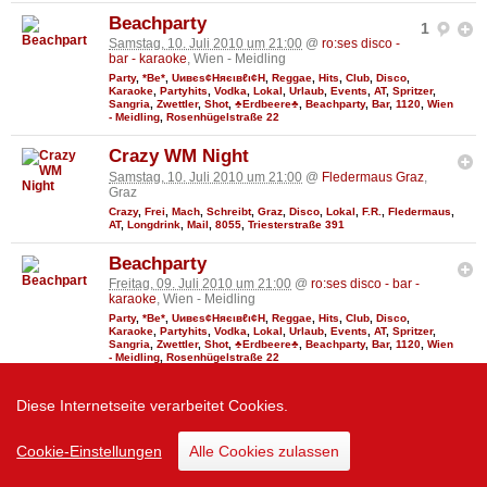
Beachparty
1
Samstag, 10. Juli 2010 um 21:00
@
ro:ses disco -
bar - karaoke
, Wien - Meidling
Party
,
*Be*
,
Uивєs¢Няєιвℓι¢Н
,
Reggae
,
Hits
,
Club
,
Disco
,
Karaoke
,
Partyhits
,
Vodka
,
Lokal
,
Urlaub
,
Events
,
AT
,
Spritzer
,
Sangria
,
Zwettler
,
Shot
,
♣Erdbeere♣
,
Beachparty
,
Bar
,
1120
,
Wien
- Meidling
,
Rosenhügelstraße 22
Crazy WM Night
Samstag, 10. Juli 2010 um 21:00
@
Fledermaus Graz
,
Graz
Crazy
,
Frei
,
Mach
,
Schreibt
,
Graz
,
Disco
,
Lokal
,
F.R.
,
Fledermaus
,
AT
,
Longdrink
,
Mail
,
8055
,
Triesterstraße 391
Beachparty
Freitag, 09. Juli 2010 um 21:00
@
ro:ses disco - bar -
karaoke
, Wien - Meidling
Party
,
*Be*
,
Uивєs¢Няєιвℓι¢Н
,
Reggae
,
Hits
,
Club
,
Disco
,
Karaoke
,
Partyhits
,
Vodka
,
Lokal
,
Urlaub
,
Events
,
AT
,
Spritzer
,
Sangria
,
Zwettler
,
Shot
,
♣Erdbeere♣
,
Beachparty
,
Bar
,
1120
,
Wien
- Meidling
,
Rosenhügelstraße 22
Electronic Music Festival
28274
50
Diese Internetseite verarbeitet Cookies.
Freitag, 09. Juli 2010 um 21:00
@
REMEMBAR
, Linz
Cookie-Einstellungen
Alle Cookies zulassen
Direkt
,
Music
,
Shoppen
,
♥......With
,
Linz
,
Electronic
,
Electronic
Music
,
Club
,
Ibiza
,
Lokal
,
Festival
,
4020
,
Wochenende
,
Remembar
,
AT
,
Prosecco
,
Espresso
,
Einkaufszentrum
,
Themen
,