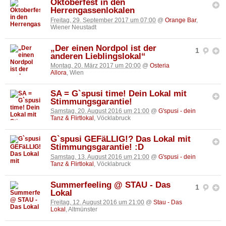
Oktoberfest in den
Herrengassenlokalen
Freitag, 29. September 2017 um 07:00
@
Orange Bar
,
Wiener Neustadt
„Der einen Nordpol ist der
1
anderen Lieblingslokal“
Montag, 20. März 2017 um 20:00
@
Osteria
Allora
, Wien
SA = G`spusi time! Dein Lokal mit
Stimmungsgarantie!
Samstag, 20. August 2016 um 21:00
@
G'spusi - dein
Tanz & Flirtlokal
, Vöcklabruck
G`spusi GEFäLLIG!? Das Lokal mit
Stimmungsgarantie! :D
Samstag, 13. August 2016 um 21:00
@
G'spusi - dein
Tanz & Flirtlokal
, Vöcklabruck
Summerfeeling @ STAU - Das
1
Lokal
Freitag, 12. August 2016 um 21:00
@
Stau - Das
Lokal
, Altmünster