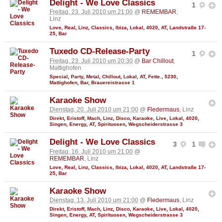
Delight - We Love Classics
1
Freitag, 23. Juli 2010 um 21:00
@
REMEMBAR
,
Linz
Love
,
Real
,
Linz
,
Classics
,
Ibiza
,
Lokal
,
4020
,
AT
,
Landstraße 17-
25
,
Bar
Tuxedo CD-Release-Party
1
Freitag, 23. Juli 2010 um 20:30
@
Bar Chillout
,
Mattighofen
Special
,
Party
,
Metal
,
Chillout
,
Lokal
,
AT
,
Fette.
,
5230
,
Mattighofen
,
Bar
,
Brauereistrasse 1
Karaoke Show
Dienstag, 20. Juli 2010 um 21:00
@
Fledermaus
, Linz
Direkt
,
Eristoff
,
Mach
,
Linz
,
Disco
,
Karaoke
,
Live
,
Lokal
,
4020
,
Singen
,
Energy
,
AT
,
Spirituosen
,
Wegscheiderstrasse 3
Delight - We Love Classics
3
1
Freitag, 16. Juli 2010 um 21:00
@
REMEMBAR
, Linz
Love
,
Real
,
Linz
,
Classics
,
Ibiza
,
Lokal
,
4020
,
AT
,
Landstraße 17-
25
,
Bar
Karaoke Show
Dienstag, 13. Juli 2010 um 21:00
@
Fledermaus
, Linz
Direkt
,
Eristoff
,
Mach
,
Linz
,
Disco
,
Karaoke
,
Live
,
Lokal
,
4020
,
Singen
,
Energy
,
AT
,
Spirituosen
,
Wegscheiderstrasse 3