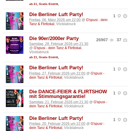
ab 21
,
Gratis Eintritt
,
Die Berliner Luft Party!
1
Freitag, 06. März 2026 um 22:00
@
G'spusi - dein
Tanz & Flirtlokal
, Vöcklabruck
Die 90er/2000er Party
26907
37
Samstag, 28. Februar 2026 um 21:30
@
G'spusi - dein Tanz & Flirtlokal
,
Vöcklabruck
ab 21
,
Gratis Eintritt
,
Die Berliner Luft Party!
1
Freitag, 27. Februar 2026 um 22:00
@
G'spusi -
dein Tanz & Flirtlokal
, Vöcklabruck
Die DANCE-FEIER & FLIRTSHOW
1
mit Stimmungsgarantie!
Samstag, 21. Februar 2026 um 21:30
@
G'spusi -
dein Tanz & Flirtlokal
, Vöcklabruck
Die Berliner Luft Party!
1
Freitag, 20. Februar 2026 um 22:00
@
G'spusi -
dein Tanz & Flirtlokal
, Vöcklabruck