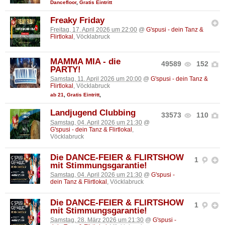
Dancefloor
,
Gratis Eintritt
Freaky Friday
Freitag, 17. April 2026 um 22:00
@
G'spusi - dein Tanz &
Flirtlokal
, Vöcklabruck
MAMMA MIA - die
49589
152
PARTY!
Samstag, 11. April 2026 um 20:00
@
G'spusi - dein Tanz &
Flirtlokal
, Vöcklabruck
ab 21
,
Gratis Eintritt
,
Landjugend Clubbing
33573
110
Samstag, 04. April 2026 um 21:30
@
G'spusi - dein Tanz & Flirtlokal
,
Vöcklabruck
Die DANCE-FEIER & FLIRTSHOW
1
mit Stimmungsgarantie!
Samstag, 04. April 2026 um 21:30
@
G'spusi -
dein Tanz & Flirtlokal
, Vöcklabruck
Die DANCE-FEIER & FLIRTSHOW
1
mit Stimmungsgarantie!
Samstag, 28. März 2026 um 21:30
@
G'spusi -