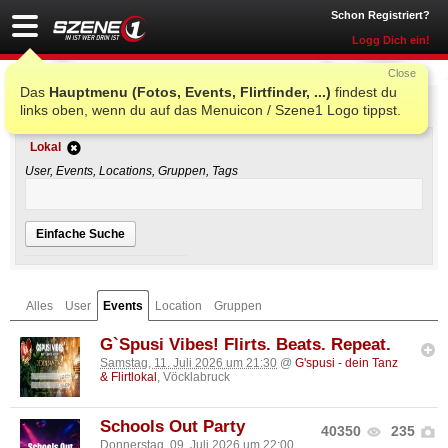
Schon Registriert?
Logg Dich ein!
Close
Das
Hauptmenu (Fotos, Events, Flirtfinder, ...)
findest du
Einfache Suche
links oben, wenn du auf das Menuicon / Szene1 Logo tippst.
Lokal
User, Events, Locations, Gruppen, Tags
Einfache Suche
Alles
User
Events
Location
Gruppen
G`Spusi Vibes! Flirts. Beats. Repeat.
Samstag, 11. Juli 2026 um 21:30
@
G'spusi - dein Tanz
& Flirtlokal
, Vöcklabruck
Schools Out Party
40350
235
Donnerstag, 09. Juli 2026 um 22:00