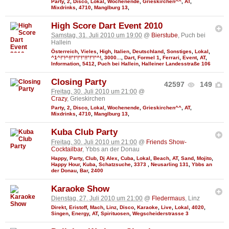
Party
,
2
,
Disco
,
Lokal
,
Wochenende
,
Grieskirchen^^
,
AT
,
Mixdrinks
,
4710
,
Manglburg 13
,
High Score Dart Event 2010
Samstag, 31. Juli 2010 um 19:00
@
Bierstube
, Puch bei
Hallein
Österreich
,
Vieles
,
High
,
Italien
,
Deutschland
,
Sonstiges
,
Lokal
,
^1^!°!^!!°!°!°!°!!°!°!°^!
,
3000...
,
Dart
,
Formel 1
,
Ferrari
,
Event
,
AT
,
Information
,
5412
,
Puch bei Hallein
,
Halleiner Landesstraße 106
Closing Party
42597
149
Freitag, 30. Juli 2010 um 21:00
@
Crazy
, Grieskirchen
Party
,
2
,
Disco
,
Lokal
,
Wochenende
,
Grieskirchen^^
,
AT
,
Mixdrinks
,
4710
,
Manglburg 13
,
Kuba Club Party
Freitag, 30. Juli 2010 um 21:00
@
Friends Show-
Cocktailbar
, Ybbs an der Donau
Happy
,
Party
,
Club
,
Dj Alex
,
Cuba
,
Lokal
,
Beach
,
AT
,
Sand
,
Mojito
,
Happy Hour
,
Kuba
,
Schatzsuche
,
3373
,
Neusarling 131
,
Ybbs an
der Donau
,
Bar
,
2400
Karaoke Show
Dienstag, 27. Juli 2010 um 21:00
@
Fledermaus
, Linz
Direkt
,
Eristoff
,
Mach
,
Linz
,
Disco
,
Karaoke
,
Live
,
Lokal
,
4020
,
Singen
,
Energy
,
AT
,
Spirituosen
,
Wegscheiderstrasse 3