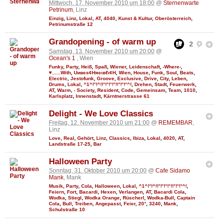
Mittwoch, 17. November 2010 um 18:00
@
Sternenwarte
Petrinum
, Linz
Einzig
,
Linz
,
Lokal
,
AT
,
4040
,
Kunst & Kultur
,
Oberösterreich
,
Petrinumstraße 12
Grandopening - of warm up
2
Samstag, 13. November 2010 um 20:00
@
Ocean's 1
, Wien
Funky
,
Party
,
Heiß
,
Spaß
,
Wiener
,
Leidenschaft
,
-Where-
,
♥......With
,
Uивєs¢Няєιвℓι¢Н
,
Wien
,
House
,
Funk
,
Soul
,
Beats
,
Electric
,
Jestofunk
,
Groove
,
Exclusive
,
Drive
,
City
,
Leben
,
Drums
,
Lokal
,
^1^!°!^!!°!°!°!°!!°!°!°^!
,
Drehen
,
Stadt
,
Feuerwerk
,
AT
,
Warm
,
- Society
,
Resident
,
Code
,
Gemeinsam
,
Team
,
1010
,
Karlsplatz
,
Innenstadt
,
Kärntnerstrasse 61
Delight - We Love Classics
Freitag, 12. November 2010 um 21:00
@
REMEMBAR
,
Linz
Love
,
Real
,
Gehört
,
Linz
,
Classics
,
Ibiza
,
Lokal
,
4020
,
AT
,
Landstraße 17-25
,
Bar
Halloween Party
Sonntag, 31. Oktober 2010 um 20:00
@
Cafe Sidamo
Mank
, Mank
Musik
,
Party
,
Cola
,
Halloween
,
Lokal
,
^1^!°!^!!°!°!°!°!!°!°!°^!
,
Feiern
,
Fort
,
Bacardi
,
Hexen
,
Verlangen
,
AT
,
Bacardi Cola
,
Wodka
,
Stiegl
,
Wodka Orange
,
Rüscherl
,
Wodka-Bull
,
Captain
Cola
,
Bull
,
Treiben
,
Angepasst
,
Feier
,
20°
,
3240
,
Mank
,
Schulstraße 10