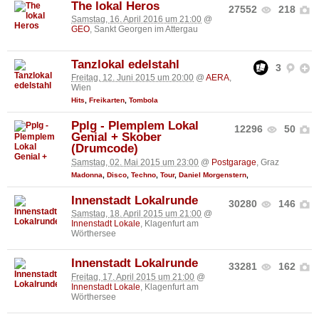
The lokal Heros
27552
218
Samstag, 16. April 2016 um 21:00
@
GEO
, Sankt Georgen im Attergau
Tanzlokal edelstahl
3
Freitag, 12. Juni 2015 um 20:00
@
AERA
,
Wien
Hits
,
Freikarten
,
Tombola
Pplg - Plemplem Lokal
12296
50
Genial + Skober
(Drumcode)
Samstag, 02. Mai 2015 um 23:00
@
Postgarage
, Graz
Madonna
,
Disco
,
Techno
,
Tour
,
Daniel Morgenstern
,
Innenstadt Lokalrunde
30280
146
Samstag, 18. April 2015 um 21:00
@
Innenstadt Lokale
, Klagenfurt am
Wörthersee
Innenstadt Lokalrunde
33281
162
Freitag, 17. April 2015 um 21:00
@
Innenstadt Lokale
, Klagenfurt am
Wörthersee