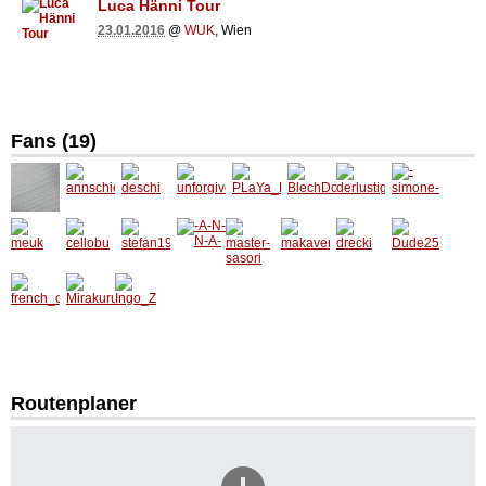
Luca Hänni Tour
23.01.2016
@
WUK
, Wien
Fans (19)
annschi
deschi
unforgi
PLaYa_
BlechD
derlusti
-
e87
ven84
FLY
osenKi
geastro
simone
nD
naut
-
meuk
cellobu
stefan1
-A-N-N-
master-
makav
drecki
Dude25
9822
A-
sasori
er
Unbeka
nnter
french_
Mirakur
Ingo_Z
connec
u
tion
Routenplaner