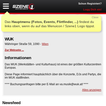
Schon Registriert?
Logg Dich ein!
Close
Das
Hauptmenu (Fotos, Events, Flirtfinder, ...)
findest du
links oben, wenn du auf das Menuicon / Szene1 Logo tippst.
WUK
Währinger Straße 59
,
1090
-
Wien
Zur Webseite ...
Informationen
Das WUK (Werkstätten- und Kulturhaus) ist eines der größten Kulturzentren
Europas.
Diese Page informiert hauptsächlich über die Konzerte, DJs und Partys, die
im WUK stattfinden.
**** Buchungsanfragen bitte per E-Mail an
va.musik@wuk.at
! ****
Alles anzeigen
Weitere Infos zu den Bereichen Musik, Performing Arts, Kunsthalle
Exnergasse, Kinderkultur und Bildung & Beratung gibt's auf
www.wuk.at
.
Newsfeed