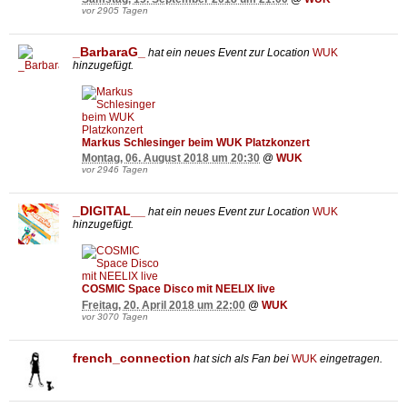
vor 2905 Tagen
_BarbaraG_
hat ein neues Event zur Location
WUK
hinzugefügt.
Markus Schlesinger beim WUK Platzkonzert
Montag, 06. August 2018 um 20:30
@
WUK
vor 2946 Tagen
_DIGITAL__
hat ein neues Event zur Location
WUK
hinzugefügt.
COSMIC Space Disco mit NEELIX live
Freitag, 20. April 2018 um 22:00
@
WUK
vor 3070 Tagen
french_connection
hat sich als Fan bei
WUK
eingetragen.