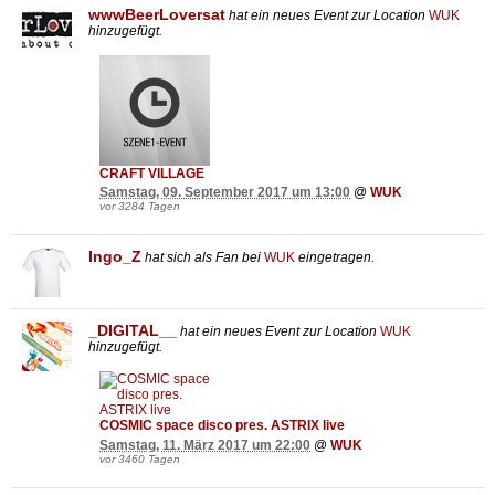
wwwBeerLoversat
hat ein neues Event zur Location
WUK
hinzugefügt.
CRAFT VILLAGE
Samstag, 09. September 2017 um 13:00
@
WUK
vor 3284 Tagen
Ingo_Z
hat sich als Fan bei
WUK
eingetragen.
_DIGITAL__
hat ein neues Event zur Location
WUK
hinzugefügt.
COSMIC space disco pres. ASTRIX live
Samstag, 11. März 2017 um 22:00
@
WUK
vor 3460 Tagen