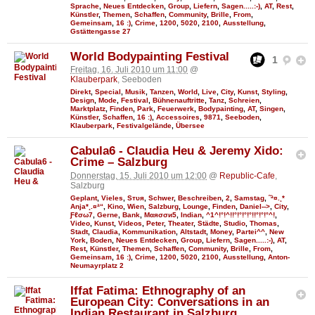
Sprache
,
Neues Entdecken
,
Group
,
Liefern
,
Sagen.....:-)
,
AT
,
Rest
,
Künstler
,
Themen
,
Schaffen
,
Community
,
Brille
,
From
,
Gemeinsam
,
16 :)
,
Crime
,
1200
,
5020
,
2100
,
Ausstellung
,
Gstättengasse 27
World Bodypainting Festival
1
Freitag, 16. Juli 2010 um 11:00
@
Klauberpark
, Seeboden
Direkt
,
Special
,
Musik
,
Tanzen
,
World
,
Live
,
City
,
Kunst
,
Styling
,
Design
,
Mode
,
Festival
,
Bühnenauftritte
,
Tanz
,
Schreien
,
Marktplatz
,
Finden
,
Park
,
Feuerwerk
,
Bodypainting
,
AT
,
Singen
,
Künstler
,
Schaffen
,
16 :)
,
Accessoires
,
9871
,
Seeboden
,
Klauberpark
,
Festivalgelände
,
Übersee
Cabula6 - Claudia Heu & Jeremy Xido:
Crime – Salzburg
Donnerstag, 15. Juli 2010 um 12:00
@
Republic-Cafe
,
Salzburg
Geplant
,
Vieles
,
Sтυя
,
Schwer
,
Beschreiben
,
2
,
Samstag
,
˜ª¤.¸*
Anja*¸.¤ª“
,
Kino
,
Wien
,
Salzburg
,
Lounge
,
Finden
,
Daniel-->
,
City
,
Ƒℓσω7
,
Gerne
,
Bank
,
Мαяσσи5
,
Indian
,
^1^!°!^!!°!°!°!°!!°!°!°^!
,
Video
,
Kunst
,
Videos
,
Peter
,
Theater
,
Städte
,
Studio
,
Thomas
,
Stadt
,
Claudia
,
Kommunikation
,
Altstadt
,
Money
,
Partei^^
,
New
York
,
Boden
,
Neues Entdecken
,
Group
,
Liefern
,
Sagen.....:-)
,
AT
,
Rest
,
Künstler
,
Themen
,
Schaffen
,
Community
,
Brille
,
From
,
Gemeinsam
,
16 :)
,
Crime
,
1200
,
5020
,
2100
,
Ausstellung
,
Anton-
Neumayrplatz 2
Iffat Fatima: Ethnography of an
European City: Conversations in an
Indian Restaurant in Salzburg