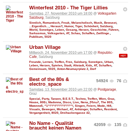
Winterfest 2010 - The Tiger Lillies
Samstag, 27. November 2010 um 18:00
@
Volksgarten
Salzburg
, Salzburg
Sinnlich
,
Romantisch
,
Freak
,
Melancholisch
,
Musik
,
Bewusst
,
...Eigentlich...
,
Heraus!!
,
Humor
,
Tiger
,
Schönheit
,
Salzburg
,
World
,
Sonstiges
,
Leben
,
Gesang
,
Herzen
,
Geschichte
,
Führen
,
Sarkasmus
,
Volksgarten
,
AT
,
Schau
,
Schaffen
,
Zwillinge.
,
Publikum
,
5020
Urban Village
Mittwoch, 24. November 2010 um 17:00
@
Republic-
Cafe
, Salzburg
Freunde
,
Lernen
,
Treffen
,
Free
,
Salzburg
,
Sonstiges
,
Urban
,
Leben
,
Herzen
,
Spielen
,
Stadt
,
Altstadt
,
Kids
,
AT
,
Schaffen
,
Gemeinsam
,
5020
,
Anton-Neumayrplatz 2
,
Dorf
Best of the 80s &
54924
76
electro_space
Samstag, 13. November 2010 um 22:00
@
Postgarage
,
Graz
Special
,
Party
,
Tanzen
,
B.E.S.T.
,
Techno
,
Treffen
,
Wien
,
Graz
,
House
,
80Er
,
Madonna
,
Disco
,
Live
,
Nena
,
Ƒℓσω7
,
The 80S
,
Мαяσσи5
,
^1^!°!^!!°!°!°!°!!°!°!°^!
,
Singen
,
Feiern
,
Mode
,
Hifi
,
Visuals
,
Bewegen
,
Michael
,
AT
,
Anhänger
,
Schaffen
,
Resident
,
Vergangenheit
,
8020
,
Dreihackengasse 42
,
No Name - Qualität
42059
135
braucht keinen Namen