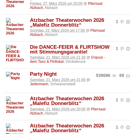
Freitag, 27. März 2026 um 20:00
@
Pfarrsaal
Atzbach
, Atzbach
Atzbacher Theaterwochen 2026
1
„Malefiz Donnerblitz“
Sonntag, 22. März 2026 um 17:00
@
Pfarrsaal
Atzbach
, Atzbach
Die DANCE-FEIER & FLIRTSHOW
1
mit Stimmungsgarantie!
Samstag, 21. März 2026 um 21:30
@
G'spusi -
dein Tanz & Flirtlokal
, Vöcklabruck
Party Night
539086
69
Samstag, 21. März 2026 um 21:00
@
Jedermann
, Schwanenstadt
Atzbacher Theaterwochen 2026
1
„Malefiz Donnerblitz“
Samstag, 21. März 2026 um 20:00
@
Pfarrsaal
Atzbach
, Atzbach
Atzbacher Theaterwochen 2026
1
„Malefiz Donnerblitz“