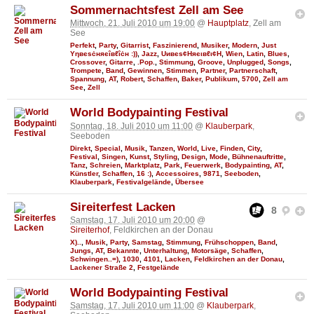
Sommernachtsfest Zell am See
Mittwoch, 21. Juli 2010 um 19:00
@
Hauptplatz
, Zell am
See
Perfekt
,
Party
,
Gitarrist
,
Faszinierend
,
Musiker
,
Modern
,
Just
Υηвєѕċняєîвℓîċн :))
,
Jazz
,
Uивєs¢Няєιвℓι¢Н
,
Wien
,
Latin
,
Blues
,
Crossover
,
Gitarre
,
.Pop.
,
Stimmung
,
Groove
,
Unplugged
,
Songs
,
Trompete
,
Band
,
Gewinnen
,
Stimmen
,
Partner
,
Partnerschaft
,
Spannung
,
AT
,
Robert
,
Schaffen
,
Baker
,
Publikum
,
5700
,
Zell am
See
,
Zell
World Bodypainting Festival
Sonntag, 18. Juli 2010 um 11:00
@
Klauberpark
,
Seeboden
Direkt
,
Special
,
Musik
,
Tanzen
,
World
,
Live
,
Finden
,
City
,
Festival
,
Singen
,
Kunst
,
Styling
,
Design
,
Mode
,
Bühnenauftritte
,
Tanz
,
Schreien
,
Marktplatz
,
Park
,
Feuerwerk
,
Bodypainting
,
AT
,
Künstler
,
Schaffen
,
16 :)
,
Accessoires
,
9871
,
Seeboden
,
Klauberpark
,
Festivalgelände
,
Übersee
Sireiterfest Lacken
8
Samstag, 17. Juli 2010 um 20:00
@
Sireiterhof
, Feldkirchen an der Donau
X)..
,
Musik
,
Party
,
Samstag
,
Stimmung
,
Frühschoppen
,
Band
,
Jungs
,
AT
,
Bekannte
,
Unterhaltung
,
Motorsäge
,
Schaffen
,
Schwingen..=)
,
1030
,
4101
,
Lacken
,
Feldkirchen an der Donau
,
Lackener Straße 2
,
Festgelände
World Bodypainting Festival
Samstag, 17. Juli 2010 um 11:00
@
Klauberpark
,