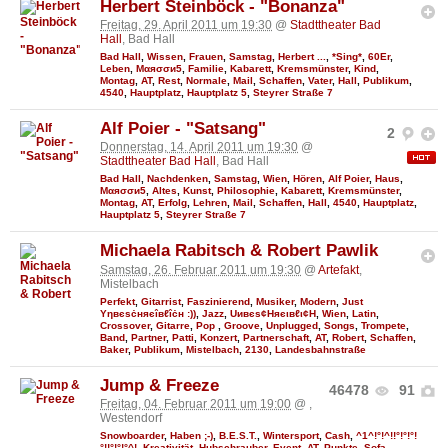
Herbert Steinböck - "Bonanza"
Freitag, 29. April 2011 um 19:30
@
Stadttheater Bad
Hall
, Bad Hall
Bad Hall
,
Wissen
,
Frauen
,
Samstag
,
Herbert ...
,
*Sing*
,
60Er
,
Leben
,
Мαяσσи5
,
Familie
,
Kabarett
,
Kremsmünster
,
Kind
,
Montag
,
AT
,
Rest
,
Normale
,
Mail
,
Schaffen
,
Vater
,
Hall
,
Publikum
,
4540
,
Hauptplatz
,
Hauptplatz 5
,
Steyrer Straße 7
Alf Poier - "Satsang"
2
Donnerstag, 14. April 2011 um 19:30
@
Stadttheater Bad Hall
, Bad Hall
Bad Hall
,
Nachdenken
,
Samstag
,
Wien
,
Hören
,
Alf Poier
,
Haus
,
Мαяσσи5
,
Altes
,
Kunst
,
Philosophie
,
Kabarett
,
Kremsmünster
,
Montag
,
AT
,
Erfolg
,
Lehren
,
Mail
,
Schaffen
,
Hall
,
4540
,
Hauptplatz
,
Hauptplatz 5
,
Steyrer Straße 7
Michaela Rabitsch & Robert Pawlik
Samstag, 26. Februar 2011 um 19:30
@
Artefakt
,
Mistelbach
Perfekt
,
Gitarrist
,
Faszinierend
,
Musiker
,
Modern
,
Just
Υηвєѕċняєîвℓîċн :))
,
Jazz
,
Uивєs¢Няєιвℓι¢Н
,
Wien
,
Latin
,
Crossover
,
Gitarre
,
Pop
,
Groove
,
Unplugged
,
Songs
,
Trompete
,
Band
,
Partner
,
Patti
,
Konzert
,
Partnerschaft
,
AT
,
Robert
,
Schaffen
,
Baker
,
Publikum
,
Mistelbach
,
2130
,
Landesbahnstraße
Jump & Freeze
46478
91
Freitag, 04. Februar 2011 um 19:00
@
,
Westendorf
Snowboarder
,
Haben ;-)
,
B.E.S.T.
,
Wintersport
,
Cash
,
^1^!°!^!!°!°!°!
°!!°!°!°^!
,
Kreativität
,
Hubschrauber
,
Event
,
AT
,
Punkte
,
Sofa
,