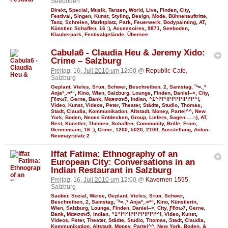
Seeboden
Direkt
,
Special
,
Musik
,
Tanzen
,
World
,
Live
,
Finden
,
City
,
Festival
,
Singen
,
Kunst
,
Styling
,
Design
,
Mode
,
Bühnenauftritte
,
Tanz
,
Schreien
,
Marktplatz
,
Park
,
Feuerwerk
,
Bodypainting
,
AT
,
Künstler
,
Schaffen
,
16 :)
,
Accessoires
,
9871
,
Seeboden
,
Klauberpark
,
Festivalgelände
,
Übersee
Cabula6 - Claudia Heu & Jeremy Xido:
Crime – Salzburg
Freitag, 16. Juli 2010 um 12:00
@
Republic-Cafe
,
Salzburg
Geplant
,
Vieles
,
Sтυя
,
Schwer
,
Beschreiben
,
2
,
Samstag
,
˜ª¤.¸*
Anja*¸.¤ª“
,
Kino
,
Wien
,
Salzburg
,
Lounge
,
Finden
,
Daniel-->
,
City
,
Ƒℓσω7
,
Gerne
,
Bank
,
Мαяσσи5
,
Indian
,
^1^!°!^!!°!°!°!°!!°!°!°^!
,
Video
,
Kunst
,
Videos
,
Peter
,
Theater
,
Städte
,
Studio
,
Thomas
,
Stadt
,
Claudia
,
Kommunikation
,
Altstadt
,
Money
,
Partei^^
,
New
York
,
Boden
,
Neues Entdecken
,
Group
,
Liefern
,
Sagen.....:-)
,
AT
,
Rest
,
Künstler
,
Themen
,
Schaffen
,
Community
,
Brille
,
From
,
Gemeinsam
,
16 :)
,
Crime
,
1200
,
5020
,
2100
,
Ausstellung
,
Anton-
Neumayrplatz 2
Iffat Fatima: Ethnography of an
European City: Conversations in an
Indian Restaurant in Salzburg
Freitag, 16. Juli 2010 um 12:00
@
Kavernen 1595
,
Salzburg
Sauber
,
Sozial
,
Weise
,
Geplant
,
Vieles
,
Sтυя
,
Schwer
,
Beschreiben
,
2
,
Samstag
,
˜ª¤.¸* Anja*¸.¤ª“
,
Kino
,
Künstlerin
,
Wien
,
Salzburg
,
Lounge
,
Finden
,
Daniel-->
,
City
,
Ƒℓσω7
,
Gerne
,
Bank
,
Мαяσσи5
,
Indian
,
^1^!°!^!!°!°!°!°!!°!°!°^!
,
Video
,
Kunst
,
Videos
,
Peter
,
Theater
,
Städte
,
Studio
,
Thomas
,
Stadt
,
Claudia
,
Kommunikation
,
Altstadt
,
Money
,
Partei^^
,
New York
,
Boden
,
&