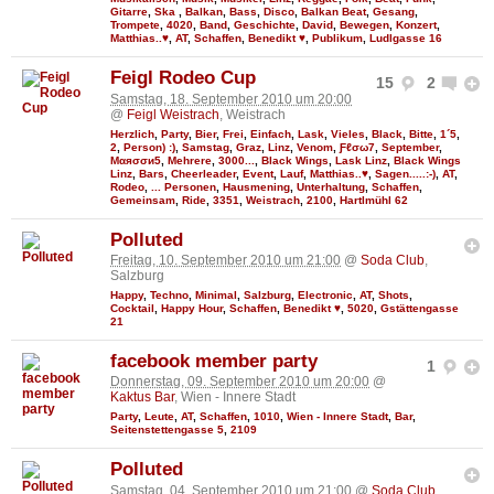
Gitarre
,
Ska
,
Balkan
,
Bass
,
Disco
,
Balkan Beat
,
Gesang
,
Trompete
,
4020
,
Band
,
Geschichte
,
David
,
Bewegen
,
Konzert
,
Matthias..♥
,
AT
,
Schaffen
,
Benedikt ♥
,
Publikum
,
Ludlgasse 16
Feigl Rodeo Cup
15
2
Samstag, 18. September 2010 um 20:00
@
Feigl Weistrach
, Weistrach
Herzlich
,
Party
,
Bier
,
Frei
,
Einfach
,
Lask
,
Vieles
,
Black
,
Bitte
,
1´5
,
2
,
Person) :)
,
Samstag
,
Graz
,
Linz
,
Venom
,
Ƒℓσω7
,
September
,
Мαяσσи5
,
Mehrere
,
3000...
,
Black Wings
,
Lask Linz
,
Black Wings
Linz
,
Bars
,
Cheerleader
,
Event
,
Lauf
,
Matthias..♥
,
Sagen.....:-)
,
AT
,
Rodeo
,
... Personen
,
Hausmening
,
Unterhaltung
,
Schaffen
,
Gemeinsam
,
Ride
,
3351
,
Weistrach
,
2100
,
Hartlmühl 62
Polluted
Freitag, 10. September 2010 um 21:00
@
Soda Club
,
Salzburg
Happy
,
Techno
,
Minimal
,
Salzburg
,
Electronic
,
AT
,
Shots
,
Cocktail
,
Happy Hour
,
Schaffen
,
Benedikt ♥
,
5020
,
Gstättengasse
21
facebook member party
1
Donnerstag, 09. September 2010 um 20:00
@
Kaktus Bar
, Wien - Innere Stadt
Party
,
Leute
,
AT
,
Schaffen
,
1010
,
Wien - Innere Stadt
,
Bar
,
Seitenstettengasse 5
,
2109
Polluted
Samstag, 04. September 2010 um 21:00
@
Soda Club
,