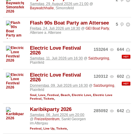
Samstag, 29. August 2026 um 21:00
@
Baywatchhalle
, Simonsfeld
Flash 90s Boat Party am Attersee
5
Freitag, 24. Juli 2026 um 18:30
@
GEI Boat Party
,
Attersee a. Attersee
Electric Love Festival
153264
644
2026
Samstag, 11. Juli 2026 um 16:30
@
Salzburgring
,
Plainfeld
Electric Love Festival
120312
602
2026
Donnerstag, 09. Juli 2026 um 16:30
@
Salzburgring
,
Plainfeld
Soul
,
Love
,
Festival
,
Beach
,
Electric Love
,
Electric Love
Festival
,
Tickets
,
Karibikparty 2026
285092
642
Samstag, 06. Juni 2026 um 20:00
@
Freizeitzentrum
, Sankt Georgen
im Attergau
Festival
,
Line Up
,
Tickets
,