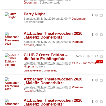
Jedermann
, Schwanenstadt
Party Night
1
Samstag, 28. März 2026 um 21:00
@
Jedermann
,
Schwanenstadt
Atzbacher Theaterwochen 2026
1
„Malefiz Donnerblitz“
Samstag, 28. März 2026 um 20:00
@
Pfarrsaal
Atzbach
, Atzbach
CLUB 7 Oster Edition –
57868
377
die fette Frühlingsfete
Samstag, 28. März 2026 um 19:30
@
Club 7 - Tanzschule
Hippmann
, Wels
Club
,
Eintritt frei
,
Dresscode
,
Atzbacher Theaterwochen 2026
1
„Malefiz Donnerblitz“
Samstag, 28. März 2026 um 14:00
@
Pfarrsaal
Atzbach
, Atzbach
Atzbacher Theaterwochen 2026
1
„Malefiz Donnerblitz“