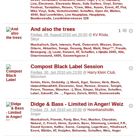
Linz
,
Electronic
,
Electronic Music
,
Sofa Surfers
,
Vinyl
,
Sicher
,
Festival
,
Turntables
,
Reisen
,
*Crew
,
Mike
,
Ausee
,
Event
,
AT
,
Flut
,
Mike Vinyl
,
Sofa
,
Verkehrsmittel
,
Schaffen
,
Open Air
,
Wellen
,
4040
,
Bad Leonfelden
,
Linz Hauptplatz
,
Hauptplatz
,
Bundesstraße
,
Leonfeldnerstrasse 328
And also the trees
1
Freitag, 06. August 2010 um 20:00
@
KV Röda
,
Steyr
Musikalisch
,
Dark
,
Intensiv
,
Punk
,
Österreich
,
Wissen
,
Doors
,
Gitarre
,
Aktuelles
,
Songs
,
Gesang
,
Band
,
Wald
,
Steyr^^
,
Freude
,
Bewegung ;-))
,
Leute
,
Konzert
,
AT
,
Schaffen
,
♦ Ңөηба 2000
,
Alte
,
Gitarrensound
,
4400
,
Gaswerkgasse 2
Compost Black Label Session
Freitag, 30. Juli 2010 um 23:00
@
Harry Klein Club
,
München
Schön
,
Klein
,
Geduldig ;-)
,
Musik
,
Egal
,
Tanzen
,
Herb
,
Black
,
Uивєs¢Няєιвℓι¢Н
,
Electronic
,
Soul
,
Remixe
,
Groove
,
Tonight
,
Feiern
,
Thomas
,
München :-)
,
Rice
,
Körper
,
Skyline
,
Schaffen
,
Label
,
Zukunft!
,
De....
,
Figuren
,
Zürich
,
80331
,
Sonnenstraße
Didge & Bass - Limited in Anger/ Weiz
Freitag, 23. Juli 2010 um 20:00
@
Hosnhanslhüttn
,
Anger
Musikalisch
,
Friends
,
Party
,
Bier
,
Frei
,
Musiker
,
Charakter
,
Natural
,
2
,
Frisch
,
Heinz
,
System
,
Bass
,
Stimmung
,
Limited
,
F.R.
,
Sound System
,
Kaffee
,
Szene
,
Camping
,
Lagerfeuer,
,
♥Andreas♥
,
Event
,
Wälder
,
AT
,
Knüpfen
,
Bekannte
,
Schaffen
,
Weiz
,
Anger