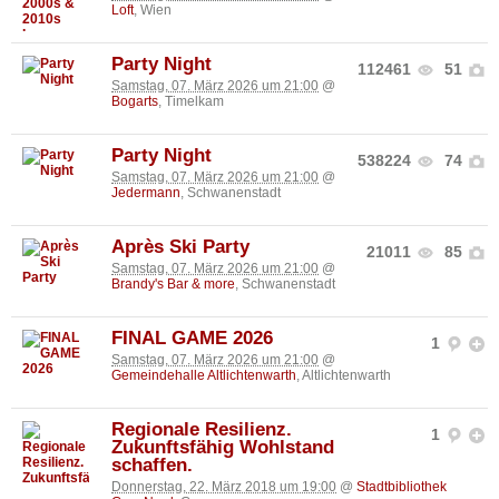
Loft
, Wien
Party Night
112461
51
Samstag, 07. März 2026 um 21:00
@
Bogarts
, Timelkam
Party Night
538224
74
Samstag, 07. März 2026 um 21:00
@
Jedermann
, Schwanenstadt
Après Ski Party
21011
85
Samstag, 07. März 2026 um 21:00
@
Brandy's Bar & more
, Schwanenstadt
FINAL GAME 2026
1
Samstag, 07. März 2026 um 21:00
@
Gemeindehalle Altlichtenwarth
, Altlichtenwarth
Regionale Resilienz.
1
Zukunftsfähig Wohlstand
schaffen.
Donnerstag, 22. März 2018 um 19:00
@
Stadtbibliothek