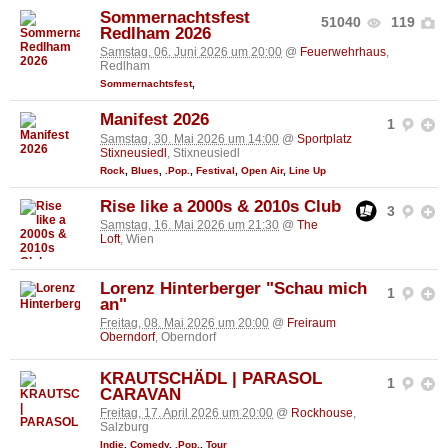
Sommernachtsfest
51040
119
Redlham 2026
Samstag, 06. Juni 2026 um 20:00
@
Feuerwehrhaus
,
Redlham
Sommernachtsfest
,
Manifest 2026
1
Samstag, 30. Mai 2026 um 14:00
@
Sportplatz
Stixneusiedl
, Stixneusiedl
Rock
,
Blues
,
.Pop.
,
Festival
,
Open Air
,
Line Up
Rise like a 2000s & 2010s Club
3
Samstag, 16. Mai 2026 um 21:30
@
The
Loft
, Wien
Lorenz Hinterberger "Schau mich
1
an"
Freitag, 08. Mai 2026 um 20:00
@
Freiraum
Oberndorf
, Oberndorf
KRAUTSCHÄDL | PARASOL
1
CARAVAN
Freitag, 17. April 2026 um 20:00
@
Rockhouse
,
Salzburg
Indie
,
Comedy
,
.Pop.
,
Tour