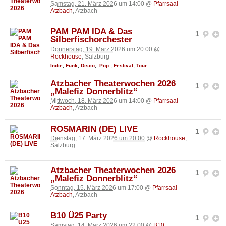
Samstag, 21. März 2026 um 14:00
@
Pfarrsaal
Atzbach
, Atzbach
PAM PAM IDA & Das
1
Silberfischorchester
Donnerstag, 19. März 2026 um 20:00
@
Rockhouse
, Salzburg
Indie
,
Funk
,
Disco
,
.Pop.
,
Festival
,
Tour
Atzbacher Theaterwochen 2026
1
„Malefiz Donnerblitz“
Mittwoch, 18. März 2026 um 14:00
@
Pfarrsaal
Atzbach
, Atzbach
ROSMARIN (DE) LIVE
1
Dienstag, 17. März 2026 um 20:00
@
Rockhouse
,
Salzburg
Atzbacher Theaterwochen 2026
1
„Malefiz Donnerblitz“
Sonntag, 15. März 2026 um 17:00
@
Pfarrsaal
Atzbach
, Atzbach
B10 Ü25 Party
1
Samstag, 14. März 2026 um 22:00
@
B10