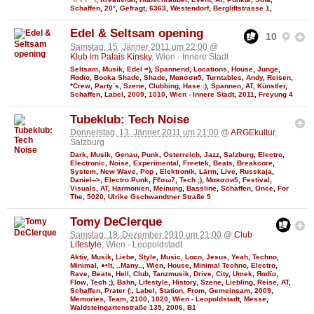
Schaffen
,
20°
,
Gefragt
,
6363
,
Westendorf
,
Bergliftstrasse 1
,
Edel & Seltsam opening
10
Samstag, 15. Jänner 2011 um 22:00
@
Klub im Palais Kinsky
, Wien - Innere Stadt
Seltsam
,
Musik
,
Edel =)
,
Spannend
,
Locations
,
House
,
Junge
,
Яαdϊo
,
Booka Shade
,
Shade
,
Мαяσσи5
,
Turntables
,
Andy
,
Reisen
,
*Crew
,
Party´s
,
Szene
,
Clubbing
,
Hase :)
,
Spannen
,
AT
,
Künstler
,
Schaffen
,
Label
,
2009
,
1010
,
Wien - Innere Stadt
,
2011
,
Freyung 4
Tubeklub: Tech Noise
Donnerstag, 13. Jänner 2011 um 21:00
@
ARGEkultur
,
Salzburg
Dark
,
Musik
,
Genau
,
Punk
,
Österreich
,
Jazz
,
Salzburg
,
Electro
,
Electronic
,
Noise
,
Experimental
,
Freetek
,
Beats
,
Breakcore
,
System
,
New Wave
,
Pop
,
Elektronik
,
Lärm
,
Live
,
Russkaja
,
Daniel-->
,
Electro Punk
,
Ƒℓσω7
,
Tech ;)
,
Мαяσσи5
,
Festival
,
Visuals
,
AT
,
Harmonien
,
Meinung
,
Bassline
,
Schaffen
,
Once
,
For
The
,
5020
,
Ulrike Gschwandtner Straße 5
Tomy DeClerque
Samstag, 18. Dezember 2010 um 21:00
@
Club
Lifestyle
, Wien - Leopoldstadt
Aktiv
,
Musik
,
Liebe
,
Style
,
Music
,
Loco
,
Jesus
,
Yeah
,
Techno
,
Minimal
,
●•It
,
..Many..
,
Wien
,
House
,
Minimal Techno
,
Electro
,
Rave
,
Beats
,
Hell
,
Club
,
Tanzmusik
,
Drive
,
City
,
Umek
,
Яαdϊo
,
Flow
,
Tech ;)
,
Bahn
,
Lifestyle
,
History
,
Szene
,
Liebling
,
Reise
,
AT
,
Schaffen
,
Prater (:
,
Label
,
Station
,
From
,
Gemeinsam
,
2009
,
Memories
,
Team
,
2100
,
1020
,
Wien - Leopoldstadt
,
Messe
,
Waldsteingartenstraße 135
,
2006
,
B1