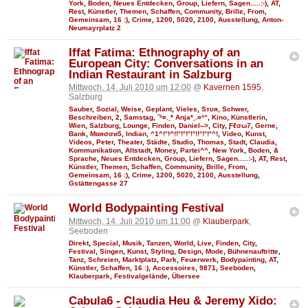
York
,
Boden
,
Neues Entdecken
,
Group
,
Liefern
,
Sagen.....:-)
,
AT
,
Rest
,
Künstler
,
Themen
,
Schaffen
,
Community
,
Brille
,
From
,
Gemeinsam
,
16 :)
,
Crime
,
1200
,
5020
,
2100
,
Ausstellung
,
Anton-
Neumayrplatz 2
Iffat Fatima: Ethnography of an
European City: Conversations in an
Indian Restaurant in Salzburg
Mittwoch, 14. Juli 2010 um 12:00
@
Kavernen 1595
,
Salzburg
Sauber
,
Sozial
,
Weise
,
Geplant
,
Vieles
,
Sтυя
,
Schwer
,
Beschreiben
,
2
,
Samstag
,
˜ª¤.¸* Anja*¸.¤ª“
,
Kino
,
Künstlerin
,
Wien
,
Salzburg
,
Lounge
,
Finden
,
Daniel-->
,
City
,
Ƒℓσω7
,
Gerne
,
Bank
,
Мαяσσи5
,
Indian
,
^1^!°!^!!°!°!°!°!!°!°!°^!
,
Video
,
Kunst
,
Videos
,
Peter
,
Theater
,
Städte
,
Studio
,
Thomas
,
Stadt
,
Claudia
,
Kommunikation
,
Altstadt
,
Money
,
Partei^^
,
New York
,
Boden
,
&
Sprache
,
Neues Entdecken
,
Group
,
Liefern
,
Sagen.....:-)
,
AT
,
Rest
,
Künstler
,
Themen
,
Schaffen
,
Community
,
Brille
,
From
,
Gemeinsam
,
16 :)
,
Crime
,
1200
,
5020
,
2100
,
Ausstellung
,
Gstättengasse 27
World Bodypainting Festival
Mittwoch, 14. Juli 2010 um 11:00
@
Klauberpark
,
Seeboden
Direkt
,
Special
,
Musik
,
Tanzen
,
World
,
Live
,
Finden
,
City
,
Festival
,
Singen
,
Kunst
,
Styling
,
Design
,
Mode
,
Bühnenauftritte
,
Tanz
,
Schreien
,
Marktplatz
,
Park
,
Feuerwerk
,
Bodypainting
,
AT
,
Künstler
,
Schaffen
,
16 :)
,
Accessoires
,
9871
,
Seeboden
,
Klauberpark
,
Festivalgelände
,
Übersee
Cabula6 - Claudia Heu & Jeremy Xido: