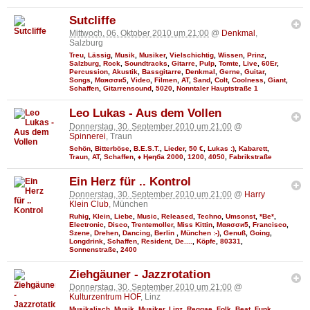
Sutcliffe
Mittwoch, 06. Oktober 2010 um 21:00
@
Denkmal
,
Salzburg
Treu
,
Lässig
,
Musik
,
Musiker
,
Vielschichtig
,
Wissen
,
Prinz
,
Salzburg
,
Rock
,
Soundtracks
,
Gitarre
,
Pulp
,
Tomte
,
Live
,
60Er
,
Percussion
,
Akustik
,
Bassgitarre
,
Denkmal
,
Gerne
,
Guitar
,
Songs
,
Мαяσσи5
,
Video
,
Filmen
,
AT
,
Sand
,
Colt
,
Coolness
,
Giant
,
Schaffen
,
Gitarrensound
,
5020
,
Nonntaler Hauptstraße 1
Leo Lukas - Aus dem Vollen
Donnerstag, 30. September 2010 um 21:00
@
Spinnerei
, Traun
Schön
,
Bitterböse
,
B.E.S.T.
,
Lieder
,
50 €
,
Lukas :)
,
Kabarett
,
Traun
,
AT
,
Schaffen
,
♦ Ңөηба 2000
,
1200
,
4050
,
Fabrikstraße
Ein Herz für .. Kontrol
Donnerstag, 30. September 2010 um 21:00
@
Harry
Klein Club
, München
Ruhig
,
Klein
,
Liebe
,
Music
,
Released
,
Techno
,
Umsonst
,
*Be*
,
Electronic
,
Disco
,
Trentemoller
,
Miss Kittin
,
Мαяσσи5
,
Francisco
,
Szene
,
Drehen
,
Dancing
,
Berlin
,
München :-)
,
Genuß
,
Going
,
Longdrink
,
Schaffen
,
Resident
,
De....
,
Köpfe
,
80331
,
Sonnenstraße
,
2400
Ziehgäuner - Jazzrotation
Donnerstag, 30. September 2010 um 21:00
@
Kulturzentrum HOF
, Linz
Musikalisch
,
Musik
,
Musiker
,
Linz
,
Reggae
,
Folk
,
Beat
,
Funk
,