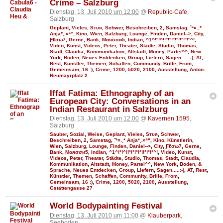
Crime – Salzburg
Dienstag, 13. Juli 2010 um 12:00
@
Republic-Cafe
,
Salzburg
Geplant
,
Vieles
,
Sтυя
,
Schwer
,
Beschreiben
,
2
,
Samstag
,
˜ª¤.¸*
Anja*¸.¤ª“
,
Kino
,
Wien
,
Salzburg
,
Lounge
,
Finden
,
Daniel-->
,
City
,
Ƒℓσω7
,
Gerne
,
Bank
,
Мαяσσи5
,
Indian
,
^1^!°!^!!°!°!°!°!!°!°!°^!
,
Video
,
Kunst
,
Videos
,
Peter
,
Theater
,
Städte
,
Studio
,
Thomas
,
Stadt
,
Claudia
,
Kommunikation
,
Altstadt
,
Money
,
Partei^^
,
New
York
,
Boden
,
Neues Entdecken
,
Group
,
Liefern
,
Sagen.....:-)
,
AT
,
Rest
,
Künstler
,
Themen
,
Schaffen
,
Community
,
Brille
,
From
,
Gemeinsam
,
16 :)
,
Crime
,
1200
,
5020
,
2100
,
Ausstellung
,
Anton-
Neumayrplatz 2
Iffat Fatima: Ethnography of an
European City: Conversations in an
Indian Restaurant in Salzburg
Dienstag, 13. Juli 2010 um 12:00
@
Kavernen 1595
,
Salzburg
Sauber
,
Sozial
,
Weise
,
Geplant
,
Vieles
,
Sтυя
,
Schwer
,
Beschreiben
,
2
,
Samstag
,
˜ª¤.¸* Anja*¸.¤ª“
,
Kino
,
Künstlerin
,
Wien
,
Salzburg
,
Lounge
,
Finden
,
Daniel-->
,
City
,
Ƒℓσω7
,
Gerne
,
Bank
,
Мαяσσи5
,
Indian
,
^1^!°!^!!°!°!°!°!!°!°!°^!
,
Video
,
Kunst
,
Videos
,
Peter
,
Theater
,
Städte
,
Studio
,
Thomas
,
Stadt
,
Claudia
,
Kommunikation
,
Altstadt
,
Money
,
Partei^^
,
New York
,
Boden
,
&
Sprache
,
Neues Entdecken
,
Group
,
Liefern
,
Sagen.....:-)
,
AT
,
Rest
,
Künstler
,
Themen
,
Schaffen
,
Community
,
Brille
,
From
,
Gemeinsam
,
16 :)
,
Crime
,
1200
,
5020
,
2100
,
Ausstellung
,
Gstättengasse 27
World Bodypainting Festival
Dienstag, 13. Juli 2010 um 11:00
@
Klauberpark
,
Seeboden