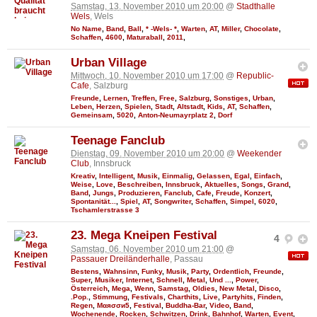
Samstag, 13. November 2010 um 20:00
@
Stadthalle
Wels
, Wels
No Name
,
Band
,
Ball
,
* -Wels- *
,
Warten
,
AT
,
Miller
,
Chocolate
,
Schaffen
,
4600
,
Maturaball
,
2011
,
Urban Village
Mittwoch, 10. November 2010 um 17:00
@
Republic-
Cafe
, Salzburg
Freunde
,
Lernen
,
Treffen
,
Free
,
Salzburg
,
Sonstiges
,
Urban
,
Leben
,
Herzen
,
Spielen
,
Stadt
,
Altstadt
,
Kids
,
AT
,
Schaffen
,
Gemeinsam
,
5020
,
Anton-Neumayrplatz 2
,
Dorf
Teenage Fanclub
Dienstag, 09. November 2010 um 20:00
@
Weekender
Club
, Innsbruck
Kreativ
,
Intelligent
,
Musik
,
Einmalig
,
Gelassen
,
Egal
,
Einfach
,
Weise
,
Love
,
Beschreiben
,
Innsbruck
,
Aktuelles
,
Songs
,
Grand
,
Band
,
Jungs
,
Produzieren
,
Fanclub
,
Cafe
,
Freude
,
Konzert
,
Spontanität...
,
Spiel
,
AT
,
Songwriter
,
Schaffen
,
Simpel
,
6020
,
Tschamlerstrasse 3
23. Mega Kneipen Festival
4
Samstag, 06. November 2010 um 21:00
@
Passauer Dreiländerhalle
, Passau
Bestens
,
Wahnsinn
,
Funky
,
Musik
,
Party
,
Ordentlich
,
Freunde
,
Super
,
Musiker
,
Internet
,
Schnell
,
Metal
,
Und ...
,
Power
,
Österreich
,
Mega
,
Wenn
,
Samstag
,
Oldies
,
New Metal
,
Disco
,
.Pop.
,
Stimmung
,
Festivals
,
Charthits
,
Live
,
Partyhits
,
Finden
,
Regen
,
Мαяσσи5
,
Festival
,
Buddha-Bar
,
Video
,
Band
,
Wochenende
,
Rocken
,
Schwitzen
,
Drink
,
Bahnhof
,
Warten
,
Event
,