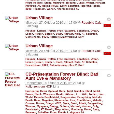
Roots Reggae
,
Stand
,
Мαяσσи5
,
Bildung
,
Jungs
,
Winter
,
Konzert
,
Kulturen
,
AT
,
Most!!!
,
Royal
,
Early
,
Schaffen
,
Toleranz
,
Teilen
,
4850
,
Timelkam
,
Weiten
,
Atterseestraße 41
Urban Village
Mittwoch, 27. Oktober 2010 um 17:00
@
Republic-Cafe
,
Salzburg
Freunde
,
Lernen
,
Treffen
,
Free
,
Salzburg
,
Sonstiges
,
Urban
,
Leben
,
Herzen
,
Spielen
,
Stadt
,
Altstadt
,
Kids
,
AT
,
Schaffen
,
Gemeinsam
,
5020
,
Anton-Neumayrplatz 2
,
Dorf
Urban Village
Mittwoch, 20. Oktober 2010 um 17:00
@
Republic-Cafe
,
Salzburg
Freunde
,
Lernen
,
Treffen
,
Free
,
Salzburg
,
Sonstiges
,
Urban
,
Leben
,
Herzen
,
Spielen
,
Stadt
,
Altstadt
,
Kids
,
AT
,
Schaffen
,
Gemeinsam
,
5020
,
Anton-Neumayrplatz 2
,
Dorf
CD-Präsentation Forever Blind; Bad
Aunt Eve & Mandatory
Donnerstag, 14. Oktober 2010 um 21:00
@
Kulturzentrum HOF
, Linz
Einzigartig
,
Mean
,
Special
,
Dark
,
Tight
,
Musiker
,
Blind
,
Metal
,
Power
,
Black
,
Whatever
,
Death
,
-Where-
,
♥......With
,
Treffen
,
Linz
,
World
,
Melodic Death Metal
,
Progressive
,
Everything
,
Melodic
Death
,
Bass
,
Negative
,
Klassische
,
Live
,
Equilibrium
,
Melodic
,
Groove
,
Drums
,
Songs
,
4020
,
Back
,
Band
,
Arbeit
,
Songwriting
,
Thomas
,
Myspace
,
Energy
,
Guitars
,
Michael
,
Konzert
,
Only
,
Entwickeln
,
AT
,
Most!!!
,
They
,
About
,
Mischung
,
Know
,
Story
,
Between
,
Schaffen
,
From
,
Finish
,
Ludlgasse 16