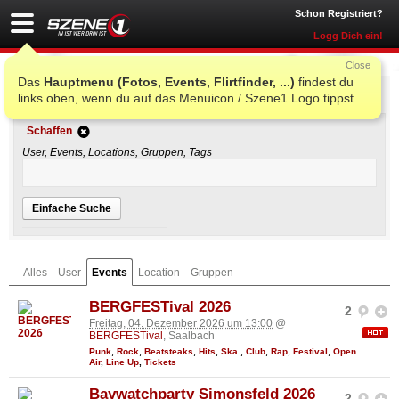
Schon Registriert?
Logg Dich ein!
Close
Das
Hauptmenu (Fotos, Events, Flirtfinder, ...)
findest du
Einfache Suche
links oben, wenn du auf das Menuicon / Szene1 Logo tippst.
Schaffen
User, Events, Locations, Gruppen, Tags
Einfache Suche
Alles
User
Events
Location
Gruppen
BERGFESTival 2026
2
Freitag, 04. Dezember 2026 um 13:00
@
BERGFESTival
, Saalbach
Punk
,
Rock
,
Beatsteaks
,
Hits
,
Ska
,
Club
,
Rap
,
Festival
,
Open
Air
,
Line Up
,
Tickets
Baywatchparty Simonsfeld 2026
2