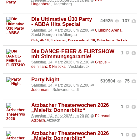
Hagenberg
, Hagenberg
Die Ultimative Ü30 Party
44925
137
- ABBA Hits Special
Samstag, 14. März 2026 um 22:00
@
Clubbing Arena
,
Sankt Georgen im Attergau
Club
,
Ab 18
,
Freikarten
,
Dresscode
,
ab 16
,
Gutscheine
,
Tickets
,
Die DANCE-FEIER & FLIRTSHOW
1
mit Stimmungsgarantie!
Samstag, 14. März 2026 um 21:30
@
G'spusi -
dein Tanz & Flirtlokal
, Vöcklabruck
Party Night
539504
75
Samstag, 14. März 2026 um 21:00
@
Jedermann
, Schwanenstadt
Atzbacher Theaterwochen 2026
1
„Malefiz Donnerblitz“
Samstag, 14. März 2026 um 20:00
@
Pfarrsaal
Atzbach
, Atzbach
Atzbacher Theaterwochen 2026
1
„Malefiz Donnerblitz“