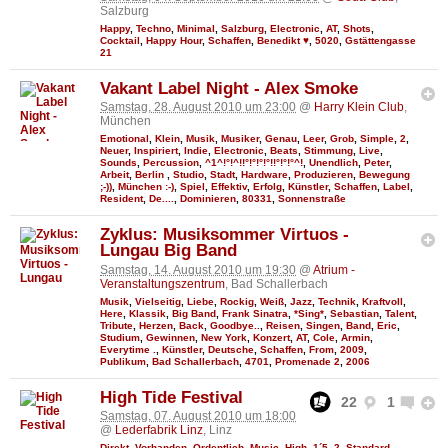
Salzburg
Happy
,
Techno
,
Minimal
,
Salzburg
,
Electronic
,
AT
,
Shots
,
Cocktail
,
Happy Hour
,
Schaffen
,
Benedikt ♥
,
5020
,
Gstättengasse
21
Vakant Label Night - Alex Smoke
Samstag, 28. August 2010 um 23:00
@
Harry Klein Club
,
München
Emotional
,
Klein
,
Musik
,
Musiker
,
Genau
,
Leer
,
Grob
,
Simple
,
2
,
Neuer
,
Inspiriert
,
Indie
,
Electronic
,
Beats
,
Stimmung
,
Live
,
Sounds
,
Percussion
,
^1^!°!^!!°!°!°!°!!°!°!°^!
,
Unendlich
,
Peter
,
Arbeit
,
Berlin
,
Studio
,
Stadt
,
Hardware
,
Produzieren
,
Bewegung
;-))
,
München :-)
,
Spiel
,
Effektiv
,
Erfolg
,
Künstler
,
Schaffen
,
Label
,
Resident
,
De....
,
Dominieren
,
80331
,
Sonnenstraße
Zyklus: Musiksommer Virtuos -
Lungau Big Band
Samstag, 14. August 2010 um 19:30
@
Atrium -
Veranstaltungszentrum
, Bad Schallerbach
Musik
,
Vielseitig
,
Liebe
,
Rockig
,
Weiß
,
Jazz
,
Technik
,
Kraftvoll
,
Here
,
Klassik
,
Big Band
,
Frank Sinatra
,
*Sing*
,
Sebastian
,
Talent
,
Tribute
,
Herzen
,
Back
,
Goodbye..
,
Reisen
,
Singen
,
Band
,
Eric
,
Studium
,
Gewinnen
,
New York
,
Konzert
,
AT
,
Cole
,
Armin
,
Everytime .
,
Künstler
,
Deutsche
,
Schaffen
,
From
,
2009
,
Publikum
,
Bad Schallerbach
,
4701
,
Promenade 2
,
2006
High Tide Festival
22
1
Samstag, 07. August 2010 um 18:00
@
Lederfabrik Linz
, Linz
Direkt
,
Vorhanden
,
Ordentlich
,
Music
,
High
,
1´5
,
2
,
Standard
,