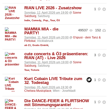
RIAN LIVE 2026 - Zusatzshow
1
Sonntag, 12. April 2026 um 19:00
@
Szene
Salzburg
, Salzburg
Indie
,
Comedy
,
.Pop.
,
Tour
,
Ö3
MAMMA MIA - die
49537
152
PARTY!
Samstag, 11. April 2026 um 20:00
@
G'spusi - dein Tanz &
Flirtlokal
, Vöcklabruck
ab 21
,
Gratis Eintritt
,
cute concerts & Ö3 präsentieren:
3
RIAN (AT) - Live 2026
Samstag, 11. April 2026 um 19:00
@
Szene
Salzburg
, Salzburg
Tour
,
Tickets
Kurt Cobain LIVE Tribute zum
1
32. Todestag
Sonntag, 05. April 2026 um 19:30
@
Chelsea Musicplace
, Wien - Josefstadt
Die DANCE-FEIER & FLIRTSHOW
1
mit Stimmungsgarantie!