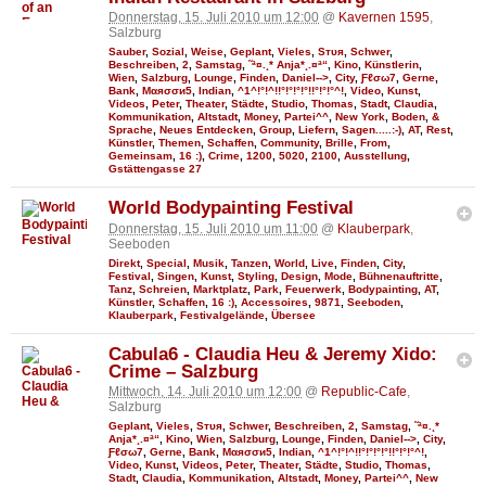
Donnerstag, 15. Juli 2010 um 12:00
@
Kavernen 1595
,
Salzburg
Sauber
,
Sozial
,
Weise
,
Geplant
,
Vieles
,
Sтυя
,
Schwer
,
Beschreiben
,
2
,
Samstag
,
˜ª¤.¸* Anja*¸.¤ª“
,
Kino
,
Künstlerin
,
Wien
,
Salzburg
,
Lounge
,
Finden
,
Daniel-->
,
City
,
Ƒℓσω7
,
Gerne
,
Bank
,
Мαяσσи5
,
Indian
,
^1^!°!^!!°!°!°!°!!°!°!°^!
,
Video
,
Kunst
,
Videos
,
Peter
,
Theater
,
Städte
,
Studio
,
Thomas
,
Stadt
,
Claudia
,
Kommunikation
,
Altstadt
,
Money
,
Partei^^
,
New York
,
Boden
,
&
Sprache
,
Neues Entdecken
,
Group
,
Liefern
,
Sagen.....:-)
,
AT
,
Rest
,
Künstler
,
Themen
,
Schaffen
,
Community
,
Brille
,
From
,
Gemeinsam
,
16 :)
,
Crime
,
1200
,
5020
,
2100
,
Ausstellung
,
Gstättengasse 27
World Bodypainting Festival
Donnerstag, 15. Juli 2010 um 11:00
@
Klauberpark
,
Seeboden
Direkt
,
Special
,
Musik
,
Tanzen
,
World
,
Live
,
Finden
,
City
,
Festival
,
Singen
,
Kunst
,
Styling
,
Design
,
Mode
,
Bühnenauftritte
,
Tanz
,
Schreien
,
Marktplatz
,
Park
,
Feuerwerk
,
Bodypainting
,
AT
,
Künstler
,
Schaffen
,
16 :)
,
Accessoires
,
9871
,
Seeboden
,
Klauberpark
,
Festivalgelände
,
Übersee
Cabula6 - Claudia Heu & Jeremy Xido:
Crime – Salzburg
Mittwoch, 14. Juli 2010 um 12:00
@
Republic-Cafe
,
Salzburg
Geplant
,
Vieles
,
Sтυя
,
Schwer
,
Beschreiben
,
2
,
Samstag
,
˜ª¤.¸*
Anja*¸.¤ª“
,
Kino
,
Wien
,
Salzburg
,
Lounge
,
Finden
,
Daniel-->
,
City
,
Ƒℓσω7
,
Gerne
,
Bank
,
Мαяσσи5
,
Indian
,
^1^!°!^!!°!°!°!°!!°!°!°^!
,
Video
,
Kunst
,
Videos
,
Peter
,
Theater
,
Städte
,
Studio
,
Thomas
,
Stadt
,
Claudia
,
Kommunikation
,
Altstadt
,
Money
,
Partei^^
,
New