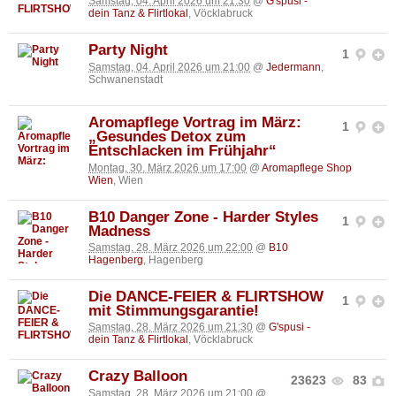
Samstag, 04. April 2026 um 21:30
@
G'spusi -
dein Tanz & Flirtlokal
, Vöcklabruck
Party Night
1
Samstag, 04. April 2026 um 21:00
@
Jedermann
,
Schwanenstadt
Aromapflege Vortrag im März:
1
„Gesundes Detox zum
Entschlacken im Frühjahr“
Montag, 30. März 2026 um 17:00
@
Aromapflege Shop
Wien
, Wien
B10 Danger Zone - Harder Styles
1
Madness
Samstag, 28. März 2026 um 22:00
@
B10
Hagenberg
, Hagenberg
Die DANCE-FEIER & FLIRTSHOW
1
mit Stimmungsgarantie!
Samstag, 28. März 2026 um 21:30
@
G'spusi -
dein Tanz & Flirtlokal
, Vöcklabruck
Crazy Balloon
23623
83
Samstag, 28. März 2026 um 21:00
@