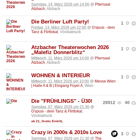
Samstag, 14. März 2026 um 14:00
@
Pfarrsaal
Atzbach
, Atzbach
Die Berliner Luft Party!
1
Freitag, 13. März 2026 um 22:00
@
G'spusi - dein
Tanz & Flirtlokal
, Vöcklabruck
Atzbacher Theaterwochen 2026
1
„Malefiz Donnerblitz“
Mittwoch, 11. März 2026 um 14:00
@
Pfarrsaal
Atzbach
, Atzbach
WOHNEN & INTERIEUR
1
Mittwoch, 11. März 2026 um 10:00
@
Messe Wien
| Halle A & B | Eingang Foyer A
, Wien
Die "FRÜHLINGS" - Ü30!
28912
40
Samstag, 07. März 2026 um 21:30
@
G'spusi - dein Tanz & Flirtlokal
,
Vöcklabruck
ab 21
,
Gratis Eintritt
,
Crazy in 2000s & 2010s Love
3
Samstag, 07. März 2026 um 21:30
@
The