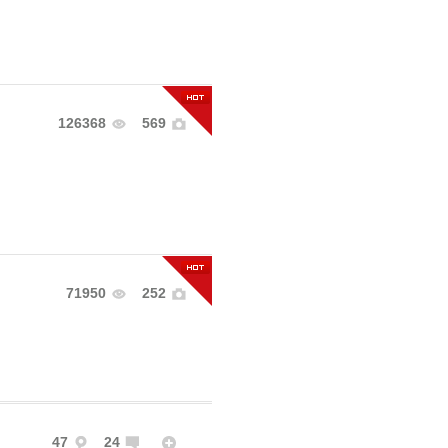
126368
569
71950
252
47
24