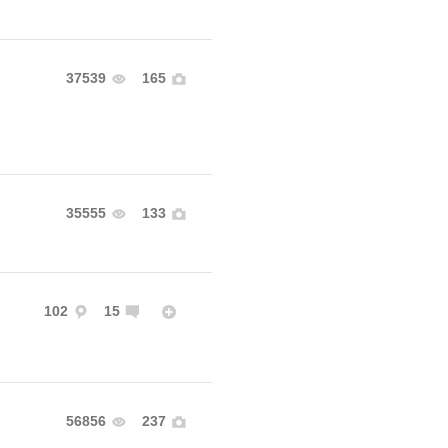
37539
165
35555
133
102
15
56856
237