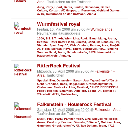
Areal
, Taufkirchen an der Trattnach
Jung
,
Party
,
Sport
,
Gehts
,
Finden
,
Sebastian
,
Games
,
Culture
,
Konzert
,
AT
,
Gruppe
,
... Personen
,
Highland Games
,
4715
,
Taufkirchen an der Trattnach
,
Aich 4
Wurmfestival royal
Freitag, 16. Mai 2008 um 20:00
@
Wurmgelände
,
Neumarkt im Hausruckkreis
1000
,
B.E.S.T.
,
●•It
,
Wien
,
Linz
,
Rock
,
Bauchklang
,
Arena
,
Beatbox
,
Toter Roter Fisch
,
Limited
,
Band
,
Mc Donalds
,
Hifi
,
Visuals
,
Spot
,
Steyr^^
,
Öbb
,
Outdoor
,
Partner
,
Area
,
MυڪĪīc
,
AT
,
Fisch
,
Morgan
,
Royal
,
Know
,
Starmovie
,
Hof...
,
Smiling
Sunrise Band
,
Team
,
Bahnhofstraße
,
4720
,
Neumarkt im
Hausruckkreis
,
Attnang
,
RitterRock Festival
Mittwoch, 30. April 2008 um 20:00
@
Falkenstein -
Area
, Taufkirchen
Special
,
Bier
,
Österreich
,
Sarah
,
Just Υηвєѕċняєîвℓîċн :))
,
Geht
,
Grandios
,
Rock
,
Raggabund
,
Großstadtgeflüster
,
Ohrbooten
,
Skabucks
,
Live
,
Festival
,
^1^!°!^!!°!°!°!°!!°!°!°^!
,
Priest
,
Rocken
,
Sammeln
,
Abfeiern
,
Sticks
,
AT
,
Kombi ;-)
,
♥Scarlet♥
,
4715
,
Taufkirchen
,
Falkenstein - Houserock Festival
Samstag, 12. April 2008 um 20:00
@
Falkenstein Areal
,
Taufkirchen an der Trattnach
Musik
,
Pink
,
Party
,
Panther
,
Wien
,
Linz
,
Excuse Me Moses
,
Arena
,
Corduroy
,
Festival
,
Visuals
,
* -Wels- *
,
Outdoor
,
Area
,
Gmunden
,
Grieskirchen^^
,
AT
,
Two Dollars
,
Team
,
4715
,