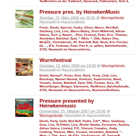
Taufkirchen an der Trattnach
,
Hausruck
,
Falkenstein
,
Aich 4
,
Pressure pres. by HeinekenMusic
Sonntag, 23. März 2008 um 20:00
@
Wurmgelände
,
Neumarkt im Hausruckkreis
Freak
,
Direkt
,
Special
,
Funky
,
Oliver
,
Marco
,
Red Bull
,
Salzburg
,
Linz
,
Live
,
Marco Bailey
,
Sven Wittekind
,
Adrian
Valera
,
Tech ;)
,
Nature
,
, Plus
,
Festival
,
Peter
,
Eric
,
Thomas
,
Amstetten
,
Bahnhof
,
Spot
,
* -Wels- *
,
Öbb
,
Nature One
,
MυڪĪīc
,
Vöcklabruck
,
AT
,
Smirnoff
,
Bull
,
Neon
,
Eric Fischer
,
De....
,
B.D. Funkstar
,
Peter Pan ♥
,
st. pölten
,
Bahnhofstraße
,
4720
,
Neumarkt im Hausruckkreis
,
Wurmfestival
Samstag, 22. März 2008 um 19:00
@
Wurmgelände
,
Neumarkt im Hausruckkreis
Direkt
,
Normal?
,
Feuer
,
Kino
,
Rock
,
Texta
,
Club
,
Live
,
Russkaja
,
Manuel Normal
,
Kontrust
,
Supervision
,
Band
,
Visuals
,
Action
,
Bahnhof
,
Spot
,
Öbb
,
Partner
,
Area
,
AT
,
Wieselburger
,
Morgan
,
Starmovie
,
Raiffeisen
,
Bahnhofstraße
,
4720
,
Neumarkt im Hausruckkreis
,
Neumarkt/Kallham
,
Pressure presented by
Heinekenmusic
Donnerstag, 25. Oktober 2007 um 20:00
@
Wurmgelände
, Neumarkt im Hausruckkreis
Direkt
,
Party
,
Geht
,
Red Bull
,
Padre
,
Ích**
,
Wien
,
Salzburg
,
Graz
,
Linz
,
St.Pölten
,
Live
,
Richie Hawtin
,
Exclusive
,
Austria
,
Adrian Valera
,
Limited
,
F.R.
,
Vincent
,
Complex
,
Andy
,
Cooking
,
Thomas
,
Mike
,
Visuals
,
Amstetten
,
Bahnhof
,
* -
Wels- *
,
Öbb
,
Area
,
MυڪĪīc
,
Vöcklabruck
,
AT
,
Smirnoff
,