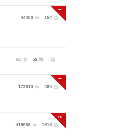
44400
154
81
53
173010
480
415966
1515