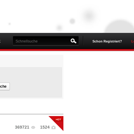
K
Schon Registriert?
L
uche
369721
1524