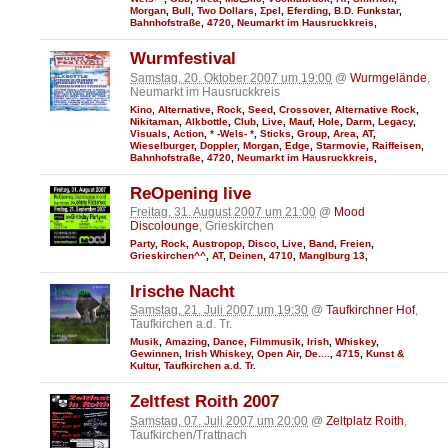
Morgan
,
Bull
,
Two Dollars
,
Σpєl
,
Eferding
,
B.D. Funkstar
,
Bahnhofstraße
,
4720
,
Neumarkt im Hausruckkreis
,
Wurmfestival
Samstag, 20. Oktober 2007 um 19:00
@
Wurmgelände
,
Neumarkt im Hausruckkreis
Kino
,
Alternative
,
Rock
,
Seed
,
Crossover
,
Alternative Rock
,
Nikitaman
,
Alkbottle
,
Club
,
Live
,
Mauf
,
Hole
,
Darm
,
Legacy
,
Visuals
,
Action
,
* -Wels- *
,
Sticks
,
Group
,
Area
,
AT
,
Wieselburger
,
Doppler
,
Morgan
,
Edge
,
Starmovie
,
Raiffeisen
,
Bahnhofstraße
,
4720
,
Neumarkt im Hausruckkreis
,
ReOpening live
Freitag, 31. August 2007 um 21:00
@
Mood
Discolounge
, Grieskirchen
Party
,
Rock
,
Austropop
,
Disco
,
Live
,
Band
,
Freien
,
Grieskirchen^^
,
AT
,
Deinen
,
4710
,
Manglburg 13
,
Irische Nacht
Samstag, 21. Juli 2007 um 19:30
@
Taufkirchner Hof
,
Taufkirchen a.d. Tr.
Musik
,
Amazing
,
Dance
,
Filmmusik
,
Irish
,
Whiskey
,
Gewinnen
,
Irish Whiskey
,
Open Air
,
De....
,
4715
,
Kunst &
Kultur
,
Taufkirchen a.d. Tr.
Zeltfest Roith 2007
Samstag, 07. Juli 2007 um 20:00
@
Zeltplatz Roith
,
Taufkirchen/Trattnach