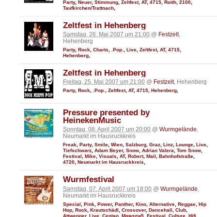
Party
,
Neuer
,
Stimmung
,
Zeltfest
,
AT
,
4715
,
Roith
,
2100
,
Taufkirchen/Trattnach
,
Zeltfest in Hehenberg
Samstag, 26. Mai 2007 um 21:00
@
Festzelt
,
Hehenberg
Party
,
Rock
,
Charts
,
.Pop.
,
Live
,
Zeltfest
,
AT
,
4715
,
Hehenberg
,
Zeltfest in Hehenberg
Freitag, 25. Mai 2007 um 21:00
@
Festzelt
, Hehenberg
Party
,
Rock
,
.Pop.
,
Zeltfest
,
AT
,
4715
,
Hehenberg
,
Pressure presented by
HeinekenMusic
Sonntag, 08. April 2007 um 20:00
@
Wurmgelände
,
Neumarkt im Hausruckkreis
Freak
,
Party
,
Smile
,
Wien
,
Salzburg
,
Graz
,
Linz
,
Lounge
,
Live
,
Tiefschwarz
,
Adam Beyer
,
Snow
,
Adrian Valera
,
Tom Snow
,
Festival
,
Mike
,
Visuals
,
AT
,
Robert
,
Mail
,
Bahnhofstraße
,
4720
,
Neumarkt im Hausruckkreis
,
Wurmfestival
Samstag, 07. April 2007 um 18:00
@
Wurmgelände
,
Neumarkt im Hausruckkreis
Special
,
Pink
,
Power
,
Panther
,
Kino
,
Alternative
,
Reggae
,
Hip
Hop
,
Rock
,
Krautschädl
,
Crossover
,
Dancehall
,
Club
,
Attwenger
,
Live
,
Centao
,
Мαяσσи5
,
Festival
,
Culture
,
Hifi
,