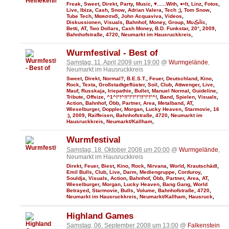
Freak
,
Sweet
,
Direkt
,
Party
,
Music
,
♥......With
,
●•It
,
Linz
,
Fotos
,
Live
,
Ibiza
,
Cash
,
Snow
,
Adrian Valera
,
Tech ;)
,
Tom Snow
,
Tube Tech
,
Мαяσσи5
,
John Acquaviva
,
Videos
,
Diskussionen
,
Visuals
,
Bahnhof
,
Money
,
Group
,
MυڪĪīc
,
Betti
,
AT
,
Two Dollars
,
Cash Money
,
B.D. Funkstar
,
20°
,
2009
,
Bahnhofstraße
,
4720
,
Neumarkt im Hausruckkreis
,
Wurmfestival - Best of
Samstag, 11. April 2009 um 19:00
@
Wurmgelände
,
Neumarkt im Hausruckkreis
Sweet
,
Direkt
,
Normal?
,
B.E.S.T.
,
Feuer
,
Deutschland
,
Kino
,
Rock
,
Texta
,
Großstadtgeflüster
,
Soil
,
Club
,
Attwenger
,
Live
,
Mauf
,
Russkaja
,
Iriepathie
,
Bullet
,
Manuel Normal
,
Guideline
,
Tribute
,
Offsize
,
^1^!°!^!!°!°!°!°!!°!°!°^!
,
Band
,
Spielen
,
Visuals
,
Action
,
Bahnhof
,
Öbb
,
Partner
,
Area
,
Metalband
,
AT
,
Wieselburger
,
Doppler
,
Morgan
,
Lucky Heaven
,
Starmovie
,
16
:)
,
2009
,
Raiffeisen
,
Bahnhofstraße
,
4720
,
Neumarkt im
Hausruckkreis
,
Neumarkt/Kallham
,
Wurmfestival
Samstag, 18. Oktober 2008 um 20:00
@
Wurmgelände
,
Neumarkt im Hausruckkreis
Direkt
,
Feuer
,
Biest
,
Kino
,
Rock
,
Nirvana
,
World
,
Krautschädl
,
Emil Bulls
,
Club
,
Live
,
Darm
,
Mediengruppe
,
Corduroy
,
Souldja
,
Visuals
,
Action
,
Bahnhof
,
Öbb
,
Partner
,
Area
,
AT
,
Wieselburger
,
Morgan
,
Lucky Heaven
,
Bang Gang
,
World
Betrayed
,
Starmovie
,
Bulls
,
Volume
,
Bahnhofstraße
,
4720
,
Neumarkt im Hausruckkreis
,
Neumarkt/Kallham
,
Hausruck
,
Highland Games
Samstag, 06. September 2008 um 13:00
@
Falkenstein