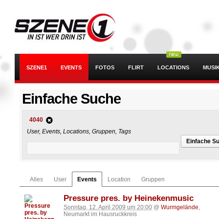
SZENE1
EVENTS
FOTOS
FLIRT
LOCATIONS
MUSI
Einfache Suche
4040
User, Events, Locations, Gruppen, Tags
Einfache S
Alles
User
Events
Location
Gruppen
Pressure pres. by Heinekenmusic
Sonntag, 12. April 2009 um 20:00
@
Wurmgelände
,
Neumarkt im Hausruckkreis