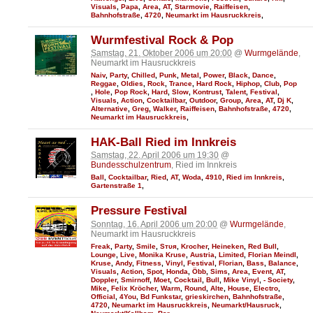
Visuals
,
Papa
,
Area
,
AT
,
Starmovie
,
Raiffeisen
,
Bahnhofstraße
,
4720
,
Neumarkt im Hausruckkreis
,
Wurmfestival Rock & Pop
Samstag, 21. Oktober 2006 um 20:00
@
Wurmgelände
,
Neumarkt im Hausruckkreis
Naiv
,
Party
,
Chilled
,
Punk
,
Metal
,
Power
,
Black
,
Dance
,
Reggae
,
Oldies
,
Rock
,
Trance
,
Hard Rock
,
Hiphop
,
Club
,
Pop
,
Hole
,
Pop Rock
,
Hard
,
Slow
,
Kontrust
,
Talent
,
Festival
,
Visuals
,
Action
,
Cocktailbar
,
Outdoor
,
Group
,
Area
,
AT
,
Dj K
,
Alternative
,
Greg
,
Walker
,
Raiffeisen
,
Bahnhofstraße
,
4720
,
Neumarkt im Hausruckkreis
,
HAK-Ball Ried im Innkreis
Samstag, 22. April 2006 um 19:30
@
Bundesschulzentrum
, Ried im Innkreis
Ball
,
Cocktailbar
,
Ried
,
AT
,
Woda
,
4910
,
Ried im Innkreis
,
Gartenstraße 1
,
Pressure Festival
Sonntag, 16. April 2006 um 20:00
@
Wurmgelände
,
Neumarkt im Hausruckkreis
Freak
,
Party
,
Smile
,
Sтυя
,
Krocher
,
Heineken
,
Red Bull
,
Lounge
,
Live
,
Monika Kruse
,
Austria
,
Limited
,
Florian Meindl
,
Kruse
,
Andy
,
Fitness
,
Vinyl
,
Festival
,
Florian
,
Bass
,
Balance
,
Visuals
,
Action
,
Spot
,
Honda
,
Öbb
,
Sims
,
Area
,
Event
,
AT
,
Doppler
,
Smirnoff
,
Moet
,
Cocktail
,
Bull
,
Mike Vinyl
,
- Society
,
Mike
,
Felix Kröcher
,
Warm
,
Round
,
Alte
,
House
,
Electro
,
Official
,
4You
,
Bd Funkstar
,
grieskirchen
,
Bahnhofstraße
,
4720
,
Neumarkt im Hausruckkreis
,
Neumarkt/Hausruck
,