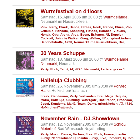
Neumarkt/Kallham
,
Bar
,
Wurmfestival on 4 floors
Samstag, 15. April 2006 um 20:00
@
Wurmgelände
,
Neumarkt im Hausruckkreis
Pink
,
Party
,
Black
,
Dance
,
Oldies
,
Rock
,
Trance
,
Blues
,
Pop
,
Crucible
,
Random
,
Shopping
,
Fitness
,
Balance
,
Visuals
,
Honda
,
Öbb
,
Arena
,
Area
,
Event
,
Bräunen
,
AT
,
Doppler
,
Cocktail
,
Johnnie Walker
,
Greg
,
Walker
,
4You
,
grieskirchen
,
Bahnhofstraße
,
4720
,
Neumarkt im Hausruckkreis
,
Bar
,
30 Years Schuppe
Samstag, 18. März 2006 um 20:00
@
Wurmgelände
Neumarkt
, Neumarkt
Party
,
Rock
,
Tanzt
,
AT
,
4720
,
Neumarkt
,
Lederergasse 1
Halleluja-Clubbing
Samstag, 26. November 2005 um 20:30
@
Polytec
Halle
, Hofkirchen/Trattnach
Freak
,
Gentleman
,
Party
,
Vorhanden
,
Frei
,
Mega
,
Tequila
,
Maria
,
Halleluja
,
Clubbing
,
Watergate
,
Hofkirchen
,
Prosecco
,
Josef
,
Kondome
,
Mariá
,
Team
,
Dame
,
grieskirchen
,
AT
,
4710
,
Hofkirchen/Trattnach
,
November Rain - DJ-Showdown
Samstag, 12. November 2005 um 20:00
@
Schloß
Meierhof
, Bad Wimsbach-Neydharting
Party
,
Music
,
Dance
,
Techno
,
Free
,
Rock
,
House
,
Insulin
Junky
,
Nachtschicht
,
Dj Insulin Junky
,
Live
,
Tomcraft
,
Dj Tom