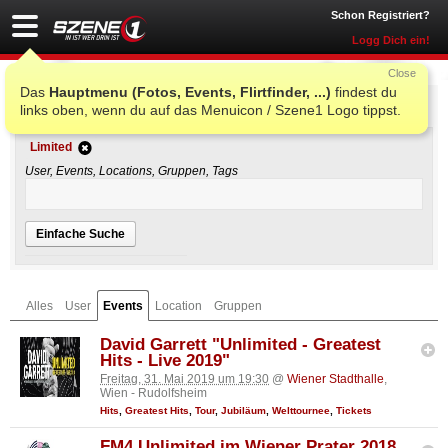
Schon Registriert?
Logg Dich ein!
Close
Das
Hauptmenu (Fotos, Events, Flirtfinder, ...)
findest du
Einfache Suche
links oben, wenn du auf das Menuicon / Szene1 Logo tippst.
Limited
User, Events, Locations, Gruppen, Tags
Einfache Suche
Alles
User
Events
Location
Gruppen
David Garrett "Unlimited - Greatest
Hits - Live 2019"
Freitag, 31. Mai 2019 um 19:30
@
Wiener Stadthalle
,
Wien - Rudolfsheim
Hits
,
Greatest Hits
,
Tour
,
Jubiläum
,
Welttournee
,
Tickets
FM4 Unlimited im Wiener Prater 2018