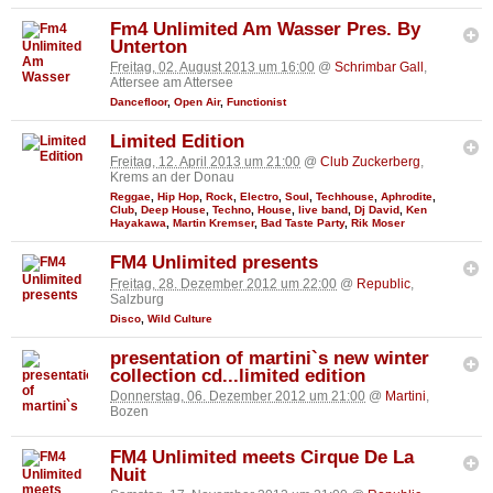
Fm4 Unlimited Am Wasser Pres. By
Unterton
Freitag, 02. August 2013 um 16:00
@
Schrimbar Gall
,
Attersee am Attersee
Dancefloor
,
Open Air
,
Functionist
Limited Edition
Freitag, 12. April 2013 um 21:00
@
Club Zuckerberg
,
Krems an der Donau
Reggae
,
Hip Hop
,
Rock
,
Electro
,
Soul
,
Techhouse
,
Aphrodite
,
Club
,
Deep House
,
Techno
,
House
,
live band
,
Dj David
,
Ken
Hayakawa
,
Martin Kremser
,
Bad Taste Party
,
Rik Moser
FM4 Unlimited presents
Freitag, 28. Dezember 2012 um 22:00
@
Republic
,
Salzburg
Disco
,
Wild Culture
presentation of martini`s new winter
collection cd...limited edition
Donnerstag, 06. Dezember 2012 um 21:00
@
Martini
,
Bozen
FM4 Unlimited meets Cirque De La
Nuit