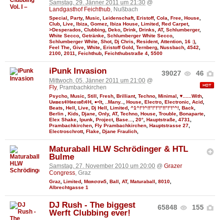
Samstag, 29. Jänner 2011 um 21:30
@
Landgasthof Feichthub
, Nußbach
Special
,
Party
,
Music
,
Leidenschaft
,
Eristoff
,
Cola
,
Free
,
House
,
Club
,
Live
,
Ibiza
,
Gomez
,
Ibiza House
,
Limited
,
Red Carpet
,
>Desperados
,
Clubbing
,
Deko
,
Drink
,
Drinks
,
AT
,
Schlumberger
,
White Secco
,
Getränke
,
Schlumberger White Secco
,
Schlumberger White
,
Shot
,
Dj Chris
,
Resident
,
Attention
,
16 :)
,
Feel The
,
Give
,
White
,
Eristoff Gold
,
Ternberg
,
Nussbach
,
4542
,
2100
,
2011
,
Feichthub
,
Feichthubstraße 4
,
5500
iPunk Invasion
39027
46
Mittwoch, 05. Jänner 2011 um 21:00
@
Fly
, Prambachkirchen
Psycho
,
Music
,
Still
,
Fresh
,
Brilliant
,
Techno
,
Minimal
,
♥......With
,
Uивєs¢Няєιвℓι¢Н
,
●•It
,
..Many..
,
House
,
Electro
,
Electronic
,
Acid
,
Beats
,
Hell
,
Live
,
Dj Hell
,
Limited
,
^1^!°!^!!°!°!°!°!!°!°!°^!
,
Back
,
Berlin
,
Kids
,
Djane
,
Only
,
AT
,
Techno
,
House
,
Trouble
,
Bonaparte
,
Elex Shake
,
Ipunk
,
Project
,
Base...
,
20°
,
Hauptstraße
,
4731
,
Prambachkirchen
,
Fly Prambachkirchen
,
Hauptstrasse 27
,
Electroschrott
,
Flake
,
Djane Fraulich
,
Maturaball HLW Schrödinger & HTL
Bulme
Samstag, 27. November 2010 um 20:00
@
Grazer
Congress
, Graz
Graz
,
Limited
,
Мαяσσи5
,
Ball
,
AT
,
Maturaball
,
8010
,
Albrechtgasse 1
DJ Rush - The biggest
65848
155
Werft Clubbing ever!