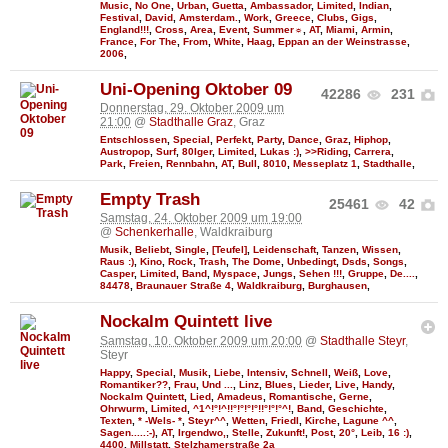
Music
,
No One
,
Urban
,
Guetta
,
Ambassador
,
Limited
,
Indian
,
Festival
,
David
,
Amsterdam.
,
Work
,
Greece
,
Clubs
,
Gigs
,
England!!!
,
Cross
,
Area
,
Event
,
Summer☼
,
AT
,
Miami
,
Armin
,
France
,
For The
,
From
,
White
,
Haag
,
Eppan an der Weinstrasse
,
2006
,
Uni-Opening Oktober 09
42286
231
Donnerstag, 29. Oktober 2009 um
21:00
@
Stadthalle Graz
, Graz
Entschlossen
,
Special
,
Perfekt
,
Party
,
Dance
,
Graz
,
Hiphop
,
Austropop
,
Surf
,
80Iger
,
Limited
,
Lukas :)
,
>>Riding
,
Carrera
,
Park
,
Freien
,
Rennbahn
,
AT
,
Bull
,
8010
,
Messeplatz 1
,
Stadthalle
,
Empty Trash
25461
42
Samstag, 24. Oktober 2009 um 19:00
@
Schenkerhalle
, Waldkraiburg
Musik
,
Beliebt
,
Single
,
[Teufel]
,
Leidenschaft
,
Tanzen
,
Wissen
,
Raus :)
,
Kino
,
Rock
,
Trash
,
The Dome
,
Unbedingt
,
Dsds
,
Songs
,
Casper
,
Limited
,
Band
,
Myspace
,
Jungs
,
Sehen !!!
,
Gruppe
,
De....
,
84478
,
Braunauer Straße 4
,
Waldkraiburg
,
Burghausen
,
Nockalm Quintett live
Samstag, 10. Oktober 2009 um 20:00
@
Stadthalle Steyr
,
Steyr
Happy
,
Special
,
Musik
,
Liebe
,
Intensiv
,
Schnell
,
Weiß
,
Love
,
Romantiker??
,
Frau
,
Und ...
,
Linz
,
Blues
,
Lieder
,
Live
,
Handy
,
Nockalm Quintett
,
Lied
,
Amadeus
,
Romantische
,
Gerne
,
Ohrwurm
,
Limited
,
^1^!°!^!!°!°!°!°!!°!°!°^!
,
Band
,
Geschichte
,
Texten
,
* -Wels- *
,
Steyr^^
,
Wetten
,
Friedl
,
Kirche
,
Lagune ^^
,
Sagen.....:-)
,
AT
,
Irgendwo,
,
Stelle
,
Zukunft!
,
Post
,
20°
,
Leib
,
16 :)
,
4400
,
Millstatt
,
Stelzhamerstraße 2a