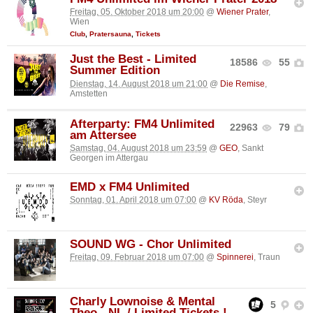
Freitag, 05. Oktober 2018 um 20:00
@
Wiener Prater
,
Wien
Club
,
Pratersauna
,
Tickets
Just the Best - Limited
18586
55
Summer Edition
Dienstag, 14. August 2018 um 21:00
@
Die Remise
,
Amstetten
Afterparty: FM4 Unlimited
22963
79
am Attersee
Samstag, 04. August 2018 um 23:59
@
GEO
, Sankt
Georgen im Attergau
EMD x FM4 Unlimited
Sonntag, 01. April 2018 um 07:00
@
KV Röda
, Steyr
SOUND WG - Chor Unlimited
Freitag, 09. Februar 2018 um 07:00
@
Spinnerei
, Traun
Charly Lownoise & Mental
5
Theo - NL / Limited Tickets !