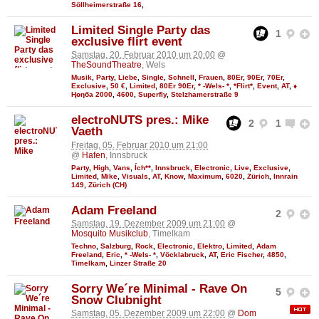
Söllheimerstraße 16
,
Limited Single Party das
1
exclusive flirt event
Samstag, 20. Februar 2010 um 20:00
@
TheSoundTheatre
, Wels
Musik
,
Party
,
Liebe
,
Single
,
Schnell
,
Frauen
,
80Er
,
90Er
,
70Er
,
Exclusive
,
50 €
,
Limited
,
80Er 90Er
,
* -Wels- *
,
*Flirt*
,
Event
,
AT
,
♦
Ңөηба 2000
,
4600
,
Superfly
,
Stelzhamerstraße 9
electroNUTS pres.: Mike
2
1
Vaeth
Freitag, 05. Februar 2010 um 21:00
@
Hafen
, Innsbruck
Party
,
High
,
Vans
,
Ích**
,
Innsbruck
,
Electronic
,
Live
,
Exclusive
,
Limited
,
Mike
,
Visuals
,
AT
,
Know
,
Maximum
,
6020
,
Zürich
,
Innrain
149
,
Zürich (CH)
Adam Freeland
2
Samstag, 19. Dezember 2009 um 21:00
@
Mosquito Musikclub
, Timelkam
Techno
,
Salzburg
,
Rock
,
Electronic
,
Elektro
,
Limited
,
Adam
Freeland
,
Eric
,
* -Wels- *
,
Vöcklabruck
,
AT
,
Eric Fischer
,
4850
,
Timelkam
,
Linzer Straße 20
Sorry We´re Minimal - Rave On
5
Snow Clubnight
Samstag, 05. Dezember 2009 um 22:00
@
Dom