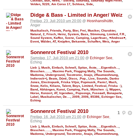
Cocktail
,
Bull
,
Need
,
- Society
,
Saturday
,
Saturday Night Fever
,
Velden
,
9220
,
Am Corso 17
,
Schloss
,
Side
,
Didge & Bass - Limited in Anger/ Weiz
Freitag, 23. Juli 2010 um 20:00
@
Hosnhanslhüttn
,
Anger
Musikalisch
,
Friends
,
Party
,
Bier
,
Frei
,
Musiker
,
Charakter
,
Natural
,
2
,
Frisch
,
Heinz
,
System
,
Bass
,
Stimmung
,
Limited
,
F.R.
,
Sound System
,
Kaffee
,
Szene
,
Camping
,
Lagerfeuer,
,
♥Andreas♥
,
Event
,
Wälder
,
AT
,
Knüpfen
,
Bekannte
,
Schaffen
,
Weiz
,
Anger
Sonnenrot Festival 2010
Samstag, 17. Juli 2010 um 21:00
@
Echinger See
,
Eching
Lieb :)
,
Musik
,
Einfach
,
Schnell
,
Spitze
,
Ärzte
,
...Eigentlich...
,
Bisschen.......
,
Maximo Park
,
Flogging Molly
,
The Sounds
,
Madonna
,
Underground
,
Tocotronic
,
Anajo
,
2Raumwohnung
,
Indierock=)
,
Beats
,
Dúné
,
Disco
,
.Pop.
,
Live
,
Sounds
,
Danko
Jones
,
Electropunk
,
Friska Viljor
,
Popmusik
,
Panic!
,
Much
,
Snow
,
Kelis
,
Kilians
,
Talent
,
Boys
,
Limited
,
Festival
,
Friska : )
,
Band
,
Abhängen
,
Kunst
,
Camping
,
Park
,
München :-)
,
Wippen
,
Horse
,
Konzert
,
AT
,
Irgendwo,
,
Popsongs
,
Fυѕѕвall
,
Bonaparte
,
Label
,
Musikalischer
,
De....
,
2009
,
2006
,
85386
,
Echinger See
,
Eching
Sonnenrot Festival 2010
1
Freitag, 16. Juli 2010 um 21:00
@
Echinger See
,
Eching
Lieb :)
,
Musik
,
Einfach
,
Schnell
,
Spitze
,
Ärzte
,
...Eigentlich...
,
Bisschen.......
,
Maximo Park
,
Flogging Molly
,
The Sounds
,
Madonna
,
Underground
,
Tocotronic
,
Anajo
,
2Raumwohnung
,