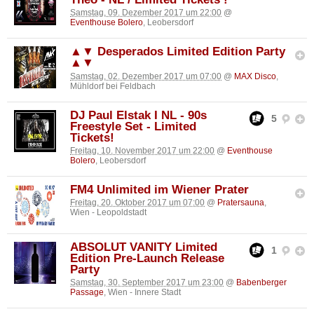
Samstag, 09. Dezember 2017 um 22:00
@
Eventhouse Bolero
, Leobersdorf
▲▼ Desperados Limited Edition Party
▲▼
Samstag, 02. Dezember 2017 um 07:00
@
MAX Disco
,
Mühldorf bei Feldbach
DJ Paul Elstak I NL - 90s
5
Freestyle Set - Limited
Tickets!
Freitag, 10. November 2017 um 22:00
@
Eventhouse
Bolero
, Leobersdorf
FM4 Unlimited im Wiener Prater
Freitag, 20. Oktober 2017 um 07:00
@
Pratersauna
,
Wien - Leopoldstadt
ABSOLUT VANITY Limited
1
Edition Pre-Launch Release
Party
Samstag, 30. September 2017 um 23:00
@
Babenberger
Passage
, Wien - Innere Stadt