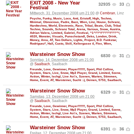
EXIT 2008 - New Year
32935
33
Festival
Mittwoch, 31. Dezember 2008 um 21:00
@
Cembran
, Linz
Psycho
,
Funky
,
Music
,
Loco
,
Anti
,
Eristoff
,
High
,
Techno
,
Minimal
,
Obnoxious
,
Padre
,
Bazz
,
Wien
,
Linz
,
House
,
Schranz
,
Hardtechno
,
World
,
Electronic
,
Rave
,
Tribal
,
Beats
,
Club
,
Tribal
Techno
,
Sounds
,
Schranz Total
,
Arena
,
Various
,
Snow
,
Austria
,
Adrian Valera
,
Limited
,
Gabriel
,
Festival
,
^1^!°!^!!°!°!°!°!!°!°!°^!
,
4020
,
Monster
,
Visuals
,
Punschstandl
,
Deko
,
London
,
Drink
,
Money
,
Area
,
AT
,
Two Dollars
,
Lights
,
Project
,
B.D. Funkstar
,
Rodriguez*
,
Hall
,
Custo
,
Skill
,
Kellergasse 4
,
Flex, Wien
,
Warsteiner Snow Show
6830
31
Sonntag, 14. Dezember 2008 um 21:00
@
Saalbach
, Saalbach
Freunde
,
Love
,
Gewinner
,
Player!!!!!!!!
,
Sport
,
Phil Collins
,
System
,
Stars
,
Live
,
Snow
,
Mp3 Player
,
Grand
,
Limited
,
Szene
,
Action
,
Winter
,
Ischgl
,
Live Act´s
,
Szenen
,
Warten
,
Stimmen
,
Home
,
Event
,
AT
,
Warsteiner
,
Sucht :-)
,
Deinen
,
5753
,
Saalbach
,
Warsteiner Snow Show
6329
31
Samstag, 13. Dezember 2008 um 21:00
@
Saalbach
, Saalbach
Freunde
,
Love
,
Gewinner
,
Player!!!!!!!!
,
Sport
,
Phil Collins
,
System
,
Stars
,
Live
,
Snow
,
Mp3 Player
,
Grand
,
Limited
,
Szene
,
Action
,
Winter
,
Ischgl
,
Live Act´s
,
Szenen
,
Warten
,
Stimmen
,
Home
,
Event
,
AT
,
Warsteiner
,
Sucht :-)
,
Deinen
,
5753
,
Saalbach
,
Warsteiner Snow Show
6391
36
Freitag, 12. Dezember 2008 um 21:00