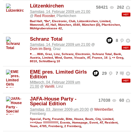
Lützenkirchen
58421
262
Samstag, 14. Februar 2009 um 21:00
@
Red Rooster
, Pfarrkirchen
Bad Hall
,
*Be*
,
Electronic
,
Club
,
Lützenkirchen
,
Limited
,
Мαяσσи5
,
AT
,
Hall
,
München
,
4540
,
München (D)
,
Pfarrkirchen
,
Mühlgruberstrasse 42
,
Schranz Total
8
Samstag, 14. Februar 2009 um 21:00
@
Dom im Berg
, Graz
♥......With
,
Graz
,
Linz
,
Schranz
,
Electronic
,
Schranz Total
,
Bank
,
Austria
,
Limited
,
Wind
,
Game
,
Visuals
,
AT
,
France
,
16 :)
,
•× Greg
,
8010
,
Schloßberg 10
EME pres. Limited Girls
29
7
Edition
Mittwoch, 04. Februar 2009 um
21:00
@
Vanilli
, Linz
JAFA-House Party -
17038
60
Special Edition
Samstag, 03. Jänner 2009 um 20:00
@
Weinbeißer
,
Freinberg
Special
,
Party
,
Freunde
,
Bitte
,
House
,
Beats
,
City
,
Limited
,
>>>User !!!!!!!!!!!!!!!!!
,
Events
,
Homepage
,
Event
,
AT
,
Resident
,
Team
,
4785
,
Freinberg
,
2 Freinberg
,