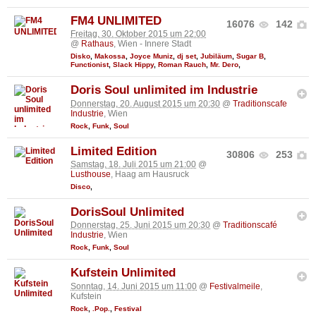
FM4 UNLIMITED
16076
142
Freitag, 30. Oktober 2015 um 22:00
@
Rathaus
, Wien - Innere Stadt
Disko
,
Makossa
,
Joyce Muniz
,
dj set
,
Jubiläum
,
Sugar B
,
Functionist
,
Slack Hippy
,
Roman Rauch
,
Mr. Dero
,
Doris Soul unlimited im Industrie
Donnerstag, 20. August 2015 um 20:30
@
Traditionscafe
Industrie
, Wien
Rock
,
Funk
,
Soul
Limited Edition
30806
253
Samstag, 18. Juli 2015 um 21:00
@
Lusthouse
, Haag am Hausruck
Disco
,
DorisSoul Unlimited
Donnerstag, 25. Juni 2015 um 20:30
@
Traditionscafé
Industrie
, Wien
Rock
,
Funk
,
Soul
Kufstein Unlimited
Sonntag, 14. Juni 2015 um 11:00
@
Festivalmeile
,
Kufstein
Rock
,
.Pop.
,
Festival