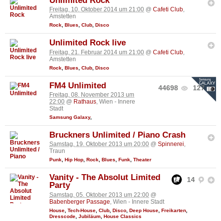
Unlimited Rock
Freitag, 10. Oktober 2014 um 21:00
@
Cafeti Club
,
Amstetten
Rock
,
Blues
,
Club
,
Disco
Unlimited Rock live
Freitag, 21. Februar 2014 um 21:00
@
Cafeti Club
,
Amstetten
Rock
,
Blues
,
Club
,
Disco
FM4 Unlimited
44698
127
Freitag, 08. November 2013 um
22:00
@
Rathaus
, Wien - Innere
Stadt
Samsung Galaxy
,
Bruckners Unlimited / Piano Crash
Samstag, 19. Oktober 2013 um 20:00
@
Spinnerei
,
Traun
Punk
,
Hip Hop
,
Rock
,
Blues
,
Funk
,
Theater
Vanity - The Absolut Limited
14
Party
Samstag, 05. Oktober 2013 um 22:00
@
Babenberger Passage
, Wien - Innere Stadt
House
,
Tech-House
,
Club
,
Disco
,
Deep House
,
Freikarten
,
Dresscode
,
Jubiläum
,
House Classics