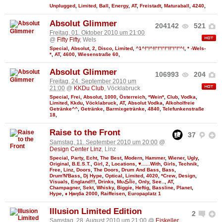
Unplugged
,
Limited
,
Ball
,
Energy
,
AT
,
Freistadt
,
Maturaball
,
4240
,
Absolut Glimmer
204142
521
Freitag, 01. Oktober 2010 um 21:00
@
Fifty Fifty
, Wels
Special
,
Absolut
,
2
,
Disco
,
Limited
,
^1^!°!^!!°!°!°!°!!°!°!°^!
,
* -Wels-
*
,
AT
,
4600
,
Wiesenstraße 60
,
Absolut Glimmer
106993
204
Freitag, 24. September 2010 um
21:00
@
KKDu Club
, Vöcklabruck
Special
,
Frei
,
Absolut
,
1000
,
Österreich
,
*Wein*
,
Club
,
Vodka
,
Limited
,
Kkdu
,
Vöcklabruck
,
AT
,
Absolut Vodka
,
Alkoholfreie
Getränke^^
,
Getränke
,
Barmixgetränke
,
4840
,
Telefunkenstraße
18
,
Raise to the Front
37
Samstag, 11. September 2010 um 20:00
@
Design Center Linz
, Linz
Special
,
Party
,
Echt
,
The Best
,
Modern
,
Hammer
,
Wiener
,
Ugly
,
Original
,
B.E.S.T.
,
Girl
,
2
,
Locations
,
♥......With
,
Girls
,
Technik
,
Free
,
Linz
,
Doors
,
The Doors
,
Drum And Bass
,
Bass
,
Drum'N'Bass
,
Dj Hype
,
Optical
,
Limited
,
4020
,
*Crew
,
Design
,
Visuals
,
England!!!
,
Drinks
,
MυڪĪīc
,
Only
,
See..
,
AT
,
Champagner
,
Sekt
,
Whisky
,
Biggie
,
Heftig
,
Bassline
,
Planet
,
Hype
,
♦ Ңөηба 2000
,
Raiffeisen
,
Europaplatz 1
Illusion Limited Edition
2
Samstag, 28. August 2010 um 21:00
@
Eiskeller