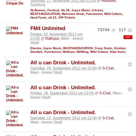
Samstag, 17. November 2012 um 21:00
@
Republic
,
Salzburg
Dj Beware
,
Festival
,
Ab 18
,
Joyce Muniz
,
ö-ticket
,
BEATS4EDUCATION
,
Welcome Drink
,
Functionist
,
Wild Culture
,
Hard Facts
,
ab 21
,
VIP-Tickets
FM4 Unlimited
73744
117
Freitag, 02. November 2012 um
23:00
@
Rathaus
, Wien - Innere
Stadt
Electro
,
Joyce Muniz
,
BEATS4EDUCATION
,
Crazy Sonic
,
Kristian
Davidek
,
Functionist
,
Wolfram
,
Willfling
,
Wild Culture
,
Kido Soon
,
All u can Drink - Unlimited.
Samstag, 29. September 2012 um 22:00
@
S-Club
,
Wien - Innere Stadt
All u can Drink - Unlimited.
Freitag, 28. September 2012 um 22:00
@
S-Club
, Wien -
Innere Stadt
All u can Drink - Unlimited.
Samstag, 22. September 2012 um 22:00
@
S-Club
,
Wien - Innere Stadt