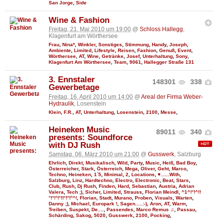
San Jorge
,
Side
Wine & Fashion
Freitag, 21. Mai 2010 um 19:00
@
Schloss Hallegg
,
Klagenfurt am Wörthersee
Frau
,
Nina*
,
Winkler
,
Sonstiges
,
Stimmung
,
Handy
,
Joseph
,
Ambiente
,
Limited
,
Lifestyle
,
Reisen
,
Fashion
,
Genuß
,
Event
,
Wörthersee
,
AT
,
Wine
,
Getränke
,
Josef
,
Unterhaltung
,
Sony
,
Klagenfurt Am Wörthersee
,
Team
,
9061
,
Hallegger Straße 131
3. Ennstaler
148301
338
Gewerbetage
Freitag, 16. April 2010 um 14:00
@
Areal der Firma Weber-
Hydraulik
, Losenstein
Klein
,
F.R.
,
AT
,
Unterhaltung
,
Losenstein
,
2100
,
Messe
,
Heineken Music
89011
340
presents: Soundforce
with DJ Rush
Samstag, 06. März 2010 um 21:00
@
Gusswerk
, Salzburg
Ehrlich
,
Direkt
,
Musikalisch
,
Wild
,
Party
,
Music
,
Heiß
,
Bad Boy
,
Österreicher
,
Stark
,
Österreich
,
Mega
,
Oliver
,
Geht
,
Marco
,
Techno
,
Heineken
,
1´5
,
Minimal
,
2
,
Locations
,
♥......With
,
Salzburg
,
Linz
,
Hardtechno
,
Electro
,
Electronic
,
Beat
,
Stars
,
Club
,
Rush
,
Dj Rush
,
Finden
,
Hard
,
Sebastian
,
Austria
,
Adrian
Valera
,
Tech ;)
,
Sicher
,
Limited
,
Strauss
,
Florian Meindl
,
^1^!°!^!!
°!°!°!°!!°!°!°^!
,
Florian
,
Stadt
,
Murano
,
Proben
,
Visuals
,
Warten
,
Danny ;)
,
Michael
,
Europark !
,
Sagen.....:-)
,
Aron
,
AT
,
Warm
,
Treiben
,
Suspekt
,
De....
,
Passendes
,
Marco Remus ♫
,
Passau
,
Schärding
,
Sakog
,
5020
,
Gusswerk
,
2100
,
Pocking
,