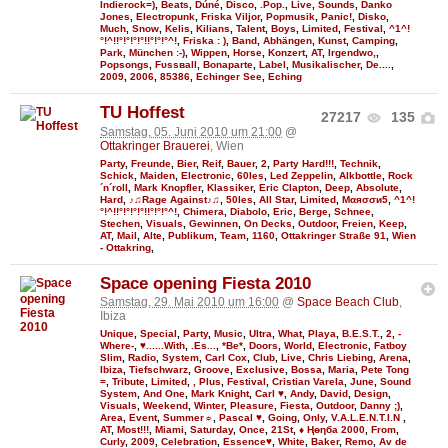
Indierock=)
,
Beats
,
Dúné
,
Disco
,
.Pop.
,
Live
,
Sounds
,
Danko
Jones
,
Electropunk
,
Friska Viljor
,
Popmusik
,
Panic!
,
Disko
,
Much
,
Snow
,
Kelis
,
Kilians
,
Talent
,
Boys
,
Limited
,
Festival
,
^1^!
°!^!!°!°!°!°!!°!°!°^!
,
Friska : )
,
Band
,
Abhängen
,
Kunst
,
Camping
,
Park
,
München :-)
,
Wippen
,
Horse
,
Konzert
,
AT
,
Irgendwo,
,
Popsongs
,
Fυѕѕвall
,
Bonaparte
,
Label
,
Musikalischer
,
De....
,
2009
,
2006
,
85386
,
Echinger See
,
Eching
TU Hoffest
27217
135
Samstag, 05. Juni 2010 um 21:00
@
Ottakringer Brauerei
, Wien
Party
,
Freunde
,
Bier
,
Reif
,
Bauer
,
2
,
Party Hard!!!
,
Technik
,
Schick
,
Maiden
,
Electronic
,
60Ies
,
Led Zeppelin
,
Alkbottle
,
Rock
´n´roll
,
Mark Knopfler
,
Klassiker
,
Eric Clapton
,
Deep
,
Absolute
,
Hard
,
♪♫Rage Against♪♫
,
50Ies
,
All Star
,
Limited
,
Мαяσσи5
,
^1^!
°!^!!°!°!°!°!!°!°!°^!
,
Chimera
,
Diabolo
,
Eric
,
Berge
,
Schnee
,
Stechen
,
Visuals
,
Gewinnen
,
On Decks
,
Outdoor
,
Freien
,
Keep
,
AT
,
Mail
,
Alte
,
Publikum
,
Team
,
1160
,
Ottakringer Straße 91
,
Wien
- Ottakring
,
Space opening Fiesta 2010
Samstag, 29. Mai 2010 um 16:00
@
Space Beach Club
,
Ibiza
Unique
,
Special
,
Party
,
Music
,
Ultra
,
What
,
Playa
,
B.E.S.T.
,
2
,
-
Where-
,
♥......With
,
.Es...
,
*Be*
,
Doors
,
World
,
Electronic
,
Fatboy
Slim
,
Radio
,
System
,
Carl Cox
,
Club
,
Live
,
Chris Liebing
,
Arena
,
Ibiza
,
Tiefschwarz
,
Groove
,
Exclusive
,
Bossa
,
Maria
,
Pete Tong
=
,
Tribute
,
Limited
,
, Plus
,
Festival
,
Cristian Varela
,
June
,
Sound
System
,
And One
,
Mark Knight
,
Carl ♥
,
Andy
,
David
,
Design
,
Visuals
,
Weekend
,
Winter
,
Pleasure
,
Fiesta
,
Outdoor
,
Danny ;)
,
Area
,
Event
,
Summer☼
,
Pascal ♥
,
Going
,
Only
,
V.A.L.E.N.T.I.N
,
AT
,
Most!!!
,
Miami
,
Saturday
,
Once
,
21St
,
♦ Ңөηба 2000
,
From
,
Curly
,
2009
,
Celebration
,
Essence♥
,
White
,
Baker
,
Remo
,
Av de