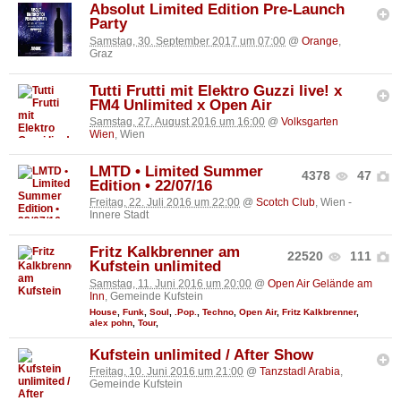
Absolut Limited Edition Pre-Launch
Party
Samstag, 30. September 2017 um 07:00
@
Orange
,
Graz
Tutti Frutti mit Elektro Guzzi live! x
FM4 Unlimited x Open Air
Samstag, 27. August 2016 um 16:00
@
Volksgarten
Wien
, Wien
LMTD • Limited Summer
4378
47
Edition • 22/07/16
Freitag, 22. Juli 2016 um 22:00
@
Scotch Club
, Wien -
Innere Stadt
Fritz Kalkbrenner am
22520
111
Kufstein unlimited
Samstag, 11. Juni 2016 um 20:00
@
Open Air Gelände am
Inn
, Gemeinde Kufstein
House
,
Funk
,
Soul
,
.Pop.
,
Techno
,
Open Air
,
Fritz Kalkbrenner
,
alex pohn
,
Tour
,
Kufstein unlimited / After Show
Freitag, 10. Juni 2016 um 21:00
@
Tanzstadl Arabia
,
Gemeinde Kufstein