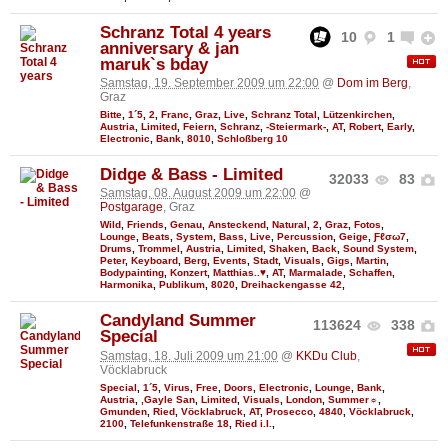
Schranz Total 4 years
10
1
anniversary & jan
maruk`s bday
Samstag, 19. September 2009 um 22:00
@
Dom im Berg
,
Graz
Bitte
,
1´5
,
2
,
Franc
,
Graz
,
Live
,
Schranz Total
,
Lützenkirchen
,
Austria
,
Limited
,
Feiern
,
Schranz
,
-Steiermark-
,
AT
,
Robert
,
Early
,
Electronic
,
Bank
,
8010
,
Schloßberg 10
Didge & Bass - Limited
32033
83
Samstag, 08. August 2009 um 22:00
@
Postgarage
, Graz
Wild
,
Friends
,
Genau
,
Ansteckend
,
Natural
,
2
,
Graz
,
Fotos
,
Lounge
,
Beats
,
System
,
Bass
,
Live
,
Percussion
,
Geige
,
Ƒℓσω7
,
Drums
,
Trommel
,
Austria
,
Limited
,
Shaken
,
Back
,
Sound System
,
Peter
,
Keyboard
,
Berg
,
Events
,
Stadt
,
Visuals
,
Gigs
,
Martin
,
Bodypainting
,
Konzert
,
Matthias..♥
,
AT
,
Marmalade
,
Schaffen
,
Harmonika
,
Publikum
,
8020
,
Dreihackengasse 42
,
Candyland Summer
113624
338
Special
Samstag, 18. Juli 2009 um 21:00
@
KKDu Club
,
Vöcklabruck
Special
,
1´5
,
Virus
,
Free
,
Doors
,
Electronic
,
Lounge
,
Bank
,
Austria
,
,Gayle San
,
Limited
,
Visuals
,
London
,
Summer☼
,
Gmunden
,
Ried
,
Vöcklabruck
,
AT
,
Prosecco
,
4840
,
Vöcklabruck
,
2100
,
Telefunkenstraße 18
,
Ried i.I.
,