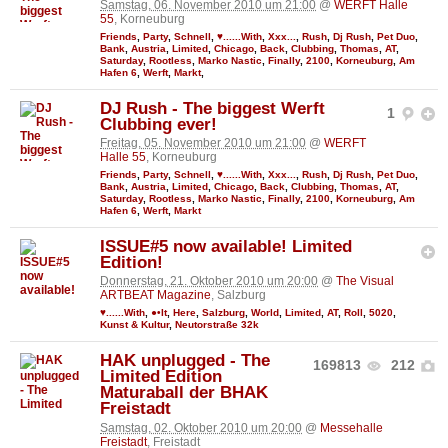
Samstag, 06. November 2010 um 21:00
@
WERFT Halle
55
, Korneuburg
Friends
,
Party
,
Schnell
,
♥......With
,
Xxx...
,
Rush
,
Dj Rush
,
Pet Duo
,
Bank
,
Austria
,
Limited
,
Chicago
,
Back
,
Clubbing
,
Thomas
,
AT
,
Saturday
,
Rootless
,
Marko Nastic
,
Finally
,
2100
,
Korneuburg
,
Am
Hafen 6
,
Werft
,
Markt
,
DJ Rush - The biggest Werft
1
Clubbing ever!
Freitag, 05. November 2010 um 21:00
@
WERFT
Halle 55
, Korneuburg
Friends
,
Party
,
Schnell
,
♥......With
,
Xxx...
,
Rush
,
Dj Rush
,
Pet Duo
,
Bank
,
Austria
,
Limited
,
Chicago
,
Back
,
Clubbing
,
Thomas
,
AT
,
Saturday
,
Rootless
,
Marko Nastic
,
Finally
,
2100
,
Korneuburg
,
Am
Hafen 6
,
Werft
,
Markt
ISSUE#5 now available! Limited
Edition!
Donnerstag, 21. Oktober 2010 um 20:00
@
The Visual
ARTBEAT Magazine
, Salzburg
♥......With
,
●•It
,
Here
,
Salzburg
,
World
,
Limited
,
AT
,
Roll
,
5020
,
Kunst & Kultur
,
Neutorstraße 32k
HAK unplugged - The
169813
212
Limited Edition
Maturaball der BHAK
Freistadt
Samstag, 02. Oktober 2010 um 20:00
@
Messehalle
Freistadt
, Freistadt