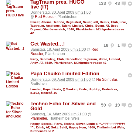
TagTraum pres. HUGO
133
43
live (IT)
Donnerstag, 30. April 2009 um 21:00
@
Red Rooster
, Pfarrkirchen
Sweet
,
Alleine
,
Techno
,
Begeistert
,
Neuer
,
●•It
,
Remix
,
Club
,
Live
,
Tagtraum
,
Ambiente
,
Talent
,
Limited
,
Clubs
,
Event
,
AT
,
Best
,
Dupont
,
Oberösterreich
,
4540
,
Pfarrkirchen
,
Mühlgruberstrasse
42
Get Wasted…!
18
1
Samstag, 18. April 2009 um 21:00
@
Red
Rooster
, Pfarrkirchen
Party
,
Schmutzig
,
Club
,
Dancefloor
,
Tagtraum
,
Яαdϊo
,
Limited
,
Andy
,
AT
,
4540
,
Pfarrkirchen
,
Mühlgruberstrasse 42
Papa Chuiko Limited Edition
Donnerstag, 09. April 2009 um 21:00
@
Nu Spirit Bar
,
Bratislava
Limited
,
Papa
,
Beats
,
ღ Sнαkєη
,
Code
,
Hip Hop
,
Bratislava
,
81102
,
Medená 16
Techno Echo for Silver and
59
19
Gold
Samstag, 14. März 2009 um 21:00
@
Pfarrkeller
, Thalheim bei Wels
Happy
,
Special
,
Party
,
Techno
,
Silver
,
Limited
,
^1^!°!^!!°!°!°!°!!°!°!
°^!
,
Drink
,
AT
,
Sekt
,
Seidl
,
Happy Hour
,
4600
,
Thalheim bei Wels
,
Kirchenstraße 2