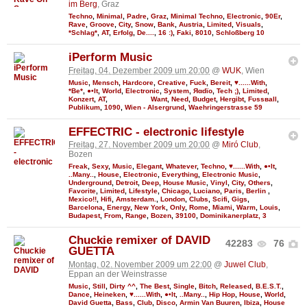
im Berg
, Graz
Techno
,
Minimal
,
Padre
,
Graz
,
Minimal Techno
,
Electronic
,
90Er
,
Rave
,
Groove
,
City
,
Snow
,
Bank
,
Austria
,
Limited
,
Visuals
,
*Schlag*
,
AT
,
Erfolg
,
De....
,
16 :)
,
Faki
,
8010
,
Schloßberg 10
iPerform Music
Freitag, 04. Dezember 2009 um 20:00
@
WUK
, Wien
Music
,
Mensch
,
Hardcore
,
Creative
,
Fuck
,
Bereit
,
♥......With
,
*Be*
,
●•It
,
World
,
Electronic
,
System
,
Яαdϊo
,
Tech ;)
,
Limited
,
Konzert
,
AT
,
Want
,
Need
,
Budget
,
Hergibt
,
Fυѕѕвall
,
Publikum
,
1090
,
Wien - Alsergrund
,
Waehringerstrasse 59
EFFECTRIC - electronic lifestyle
Freitag, 27. November 2009 um 20:00
@
Miró Club
,
Bozen
Freak
,
Sexy
,
Music
,
Elegant
,
Whatever
,
Techno
,
♥......With
,
●•It
,
..Many..
,
House
,
Electronic
,
Everything
,
Electronic Music
,
Underground
,
Detroit
,
Deep
,
House Music
,
Vinyl
,
City
,
Others
,
Favorite
,
Limited
,
Lifestyle
,
Chicago
,
Luciano
,
Paris
,
Berlin
,
Mexico!!
,
Hifi
,
Amsterdam.
,
London
,
Clubs
,
Scifi
,
Gigs
,
Barcelona
,
Energy
,
New York
,
Only
,
Rome
,
Miami
,
Warm
,
Louis
,
Budapest
,
From
,
Range
,
Bozen
,
39100
,
Dominikanerplatz, 3
Chuckie remixer of DAVID
42283
76
GUETTA
Montag, 02. November 2009 um 22:00
@
Juwel Club
,
Eppan an der Weinstrasse
Music
,
Still
,
Dirty ^^
,
The Best
,
Single
,
Bitch
,
Released
,
B.E.S.T.
,
Dance
,
Heineken
,
♥......With
,
●•It
,
..Many..
,
Hip Hop
,
House
,
World
,
David Guetta
,
Bass
,
Club
,
Disco
,
Armin Van Buuren
,
Ibiza
,
House