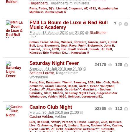
Hagenberg
, Hagenberg im Mühlkreis
Party
,
Padre
,
Dj`s
,
Limited
,
Chapman
,
AT
,
4232
,
Hagenberg im
Mühlkreis
,
Kirchenplatz 5
FM4 La Boum de Luxe & Red Bull
7
Music Academy
Freitag, 13. August 2010 um 21:00
@
Stadtkeller
,
Linz
Schön
,
Freak
,
Music
,
Musiker
,
Schwarz
,
Tanzen
,
Jazz
,
2
,
Red
Bull
,
Linz
,
Electronic
,
Soul
,
Rave
,
Fm4*
,
Elektronik
,
John B
,
Limited
,
, Plus
,
4020
,
Eric
,
Stadt
,
Patrick
,
Freude
,
AT
,
Bull
,
Künstler
,
Eric Fischer
,
De....
,
Hauptplatz 5
Saturday Night Fever
24179
128
Samstag, 31. Juli 2010 um 21:00
@
Schloss Loretto
, Klagenfurt am
Wörthersee
Party
,
Bier
,
Entspannt
,
*Wein*
,
Samstag
,
80Er
,
Hits
,
Club
,
Maria
,
Ambiente
,
Grand
,
Limited
,
Beach
,
Garten
,
Beach Volleyball
,
Casino
,
AT
,
Alkoholfreie Getränke^^
,
Getränke
,
- Society
,
Saturday
,
Slam
,
Station
,
Saturday Night Fever
,
Klagenfurt Am
Wörthersee
,
Velden
,
9020
,
Schloss
,
Lorettoweg 52
,
Casino Club Night
52368
112
Freitag, 30. Juli 2010 um 21:00
@
Casino Velden
, Velden
Bier
,
Red Bull
,
*Wein*
,
Person) :)
,
House
,
Lounge
,
Club
,
Remixes
,
Live
,
Dj Antoine
,
Gypsy!!!
,
Limited
,
Szene
,
Rocken
,
Mike
,
Casino
,
Event
,
Loretto
,
AT
,
Sekt
,
Alkoholfreie Getränke^^
,
Getränke
,