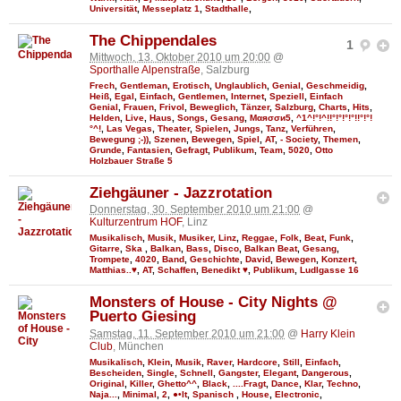
Universität
,
Messeplatz 1
,
Stadthalle
,
The Chippendales
1
Mittwoch, 13. Oktober 2010 um 20:00
@
Sporthalle Alpenstraße
, Salzburg
Frech
,
Gentleman
,
Erotisch
,
Unglaublich
,
Genial
,
Geschmeidig
,
Heiß
,
Egal
,
Einfach
,
Gentlemen
,
Internet
,
Speziell
,
Einfach
Genial
,
Frauen
,
Frivol
,
Beweglich
,
Tänzer
,
Salzburg
,
Charts
,
Hits
,
Helden
,
Live
,
Haus
,
Songs
,
Gesang
,
Мαяσσи5
,
^1^!°!^!!°!°!°!°!!°!°!
°^!
,
Las Vegas
,
Theater
,
Spielen
,
Jungs
,
Tanz
,
Verführen
,
Bewegung ;-))
,
Szenen
,
Bewegen
,
Spiel
,
AT
,
- Society
,
Themen
,
Grunde
,
Fantasien
,
Gefragt
,
Publikum
,
Team
,
5020
,
Otto
Holzbauer Straße 5
Ziehgäuner - Jazzrotation
Donnerstag, 30. September 2010 um 21:00
@
Kulturzentrum HOF
, Linz
Musikalisch
,
Musik
,
Musiker
,
Linz
,
Reggae
,
Folk
,
Beat
,
Funk
,
Gitarre
,
Ska
,
Balkan
,
Bass
,
Disco
,
Balkan Beat
,
Gesang
,
Trompete
,
4020
,
Band
,
Geschichte
,
David
,
Bewegen
,
Konzert
,
Matthias..♥
,
AT
,
Schaffen
,
Benedikt ♥
,
Publikum
,
Ludlgasse 16
Monsters of House - City Nights @
Puerto Giesing
Samstag, 11. September 2010 um 21:00
@
Harry Klein
Club
, München
Musikalisch
,
Klein
,
Musik
,
Raver
,
Hardcore
,
Still
,
Einfach
,
Bescheiden
,
Single
,
Schnell
,
Gangster
,
Elegant
,
Dangerous
,
Original
,
Killer
,
Ghetto^^
,
Black
,
....Fragt
,
Dance
,
Klar
,
Techno
,
Naja...
,
Minimal
,
2
,
●•It
,
Spanisch
,
House
,
Electronic
,