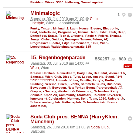
Resident
,
Wiese
,
5300
,
Hallwang
,
Gewerbegebiet
Minimalogic
1
Samstag, 03. Juli 2010 um 21:00
@
Club
Lifestyle
, Wien - Leopoldstadt
Funky
,
Tanzen
,
Minimal
,
2
,
Latin
,
House
,
Electro
,
Electronic
,
Beat
,
Tech-House
,
Progressive
,
Minimal Tech
,
Tribal
,
Club
,
Deep
,
Dancefloor
,
Estate
,
Tech ;)
,
Lifestyle
,
Paolo ♥
,
Feiern
,
Thomas
,
Jungs
,
Clubs
,
Outdoor
,
Bewegen
,
Tanzen, Feiern
,
AT
,
Progressive Electro
,
Edge
,
Gemeinsam
,
1020
,
Wien -
Leopoldstadt
,
Waldsteingartenstraße 135
15. Regenbogenparade
556257
880
Samstag, 03. Juli 2010 um 14:00
@
Wien
, Wien
Kreativ
,
Herzlich
,
Aufmerksam
,
Party
,
Lila
,
Beautiful
,
Wiener
,
1´5
,
Samstag
,
Wien
,
Club
,
Disco
,
Tyler
,
Leben
,
Austria
,
Stand
,
^1^!
°!^!!°!°!°!°!!°!°!°^!
,
Animals
,
Kultur
,
Familie
,
Party´s
,
Berlin
,
Clubbing
,
Vereine
,
Bikes
,
Events
,
Sammeln
,
Clubs
,
Business
,
Bewegung ;-))
,
Bewegen
,
New Yorker
,
Event
,
Partnerschaft
,
AT
,
Gruppe
,
- Society
,
Weshalb
,
-> Erinnerung
,
Schwulen
,
Party
Animals
,
Open Air
,
Community
,
Stadtpark
,
Toleranz
,
Diversen
,
Ignoranz =)
,
Celebration
,
Hermes
,
Split
,
Team
,
1010
,
Universität
,
Schwarzenbergplatz
,
Rathausplatz
,
Schwedenplatz
,
Franz-
Josefs-Kai
,
Soda Club pres. BENNA (HarryKlein,
München)
Samstag, 26. Juni 2010 um 21:00
@
Soda Club
,
Salzburg