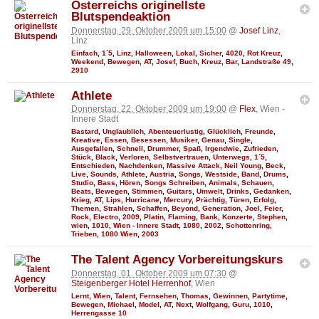
Österreichs originellste
Blutspendeaktion
Donnerstag, 29. Oktober 2009 um 15:00
@
Josef Linz
,
Linz
Einfach
,
1´5
,
Linz
,
Halloween
,
Lokal
,
Sicher
,
4020
,
Rot Kreuz
,
Weekend
,
Bewegen
,
AT
,
Josef
,
Buch
,
Kreuz
,
Bar
,
Landstraße 49
,
2910
Athlete
Donnerstag, 22. Oktober 2009 um 19:00
@
Flex
, Wien -
Innere Stadt
Bastard
,
Unglaublich
,
Abenteuerlustig
,
Glücklich
,
Freunde
,
Kreative
,
Essen
,
Besessen
,
Musiker
,
Genau
,
Single
,
Ausgefallen
,
Schnell
,
Drummer
,
Spaß
,
Irgendwie
,
Zufrieden
,
Stück
,
Black
,
Verloren
,
Selbstvertrauen
,
Unterwegs
,
1´5
,
Entschieden
,
Nachdenken
,
Massive Attack
,
Neil Young
,
Beck
,
Live
,
Sounds
,
Athlete
,
Austria
,
Songs
,
Westside
,
Band
,
Drums
,
Studio
,
Bass
,
Hören
,
Songs Schreiben
,
Animals
,
Schauen
,
Beats
,
Bewegen
,
Stimmen
,
Guitars
,
Umwelt
,
Drinks
,
Gedanken
,
Krieg
,
AT
,
Lips
,
Hurricane
,
Mercury
,
Prächtig
,
Türen
,
Erfolg
,
Themen
,
Strahlen
,
Schaffen
,
Beyond
,
Generation
,
Joel
,
Feier
,
Rock
,
Electro
,
2009
,
Platin
,
Flaming
,
Bank
,
Konzerte
,
Stephen
,
wien
,
1010
,
Wien - Innere Stadt
,
1080
,
2002
,
Schottenring
,
Trieben
,
1080 Wien
,
2003
The Talent Agency Vorbereitungskurs
Donnerstag, 01. Oktober 2009 um 07:30
@
Steigenberger Hotel Herrenhof
, Wien
Lernt
,
Wien
,
Talent
,
Fernsehen
,
Thomas
,
Gewinnen
,
Partytime
,
Bewegen
,
Michael
,
Model
,
AT
,
Next
,
Wolfgang
,
Guru
,
1010
,
Herrengasse 10