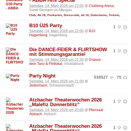
- ABBA Hits Special
Samstag, 14. März 2026 um 22:00
@
Clubbing Arena
,
Sankt Georgen im Attergau
Club
,
Ab 18
,
Freikarten
,
Dresscode
,
ab 16
,
Gutscheine
,
Tickets
,
B10 Ü25 Party
1
Samstag, 14. März 2026 um 22:00
@
B10
Hagenberg
, Hagenberg
Die DANCE-FEIER & FLIRTSHOW
1
mit Stimmungsgarantie!
Samstag, 14. März 2026 um 21:30
@
G'spusi -
dein Tanz & Flirtlokal
, Vöcklabruck
Party Night
539527
75
Samstag, 14. März 2026 um 21:00
@
Jedermann
, Schwanenstadt
Atzbacher Theaterwochen 2026
1
„Malefiz Donnerblitz“
Samstag, 14. März 2026 um 20:00
@
Pfarrsaal
Atzbach
, Atzbach
Atzbacher Theaterwochen 2026
1
„Malefiz Donnerblitz“