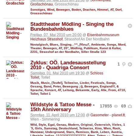
Samstag, 08. Mai 2010 um 10:30
@
Sonnenplatz
Großschönau
, Grossschönau
Sonstiges
,
Wind
,
Bewegen
,
Boden
,
Drachen
,
Himmel
,
AT
,
Dorf
,
Grossschönau
Stadttheater Mödling - Singing the
Bundesbahnblues
Freitag, 07. Mai 2010 um 20:00
@
Eisenbahnmuseum
Heizhaus Strasshof
, Strasshof An Der Nordbahn
Nostalgisch
,
Blues
,
Singing...^^
,
Ƒℓσω7
,
Ambiente
,
Songs
,
Mord
,
Theater
,
Bewegen
,
AT
,
20°
,
Mödling
,
Publikum
,
Kunst & Kultur
,
2231
,
Strasshof an der Nordbahn
,
Siller Straße 123
Zyklus: OÖ. Landesausstellung
1
2010 - Quadriga Consort
Samstag, 01. Mai 2010 um 19:30
@
Schloss
Tollet
, Tollet
Musik
,
Music
,
[Teufel]
,
Teilweise
,
Lieder
,
Festivals
,
Songs
,
Gesang
,
Band
,
Peter
,
Bewegung ;-))
,
Bewegen
,
England!!!
,
&
Sprache
,
Konzert
,
AT
,
Leitung
,
Bekannte
,
Early
,
Alte
,
From
,
4710
,
Tollet
,
Tollet 1
Wildstyle & Tattoo Messe -
17855
69
15th Anniversary
Sonntag, 11. April 2010 um 12:00
@
Gasometer - planet.tt
,
Wien - Simmering
Wild
,
Style
,
Egal
,
Genau
,
Modern
,
Original
,
Österreich
,
Vieles
,
1
´5
,
Girls
,
Samstag
,
Deutschland
,
Teilweise
,
Kino
,
Wien
,
Rock
,
Manowar
,
Underground
,
Stars
,
Remixes
,
Bank
,
Leben
,
Austria
,
Lifestyle
,
Indian
,
^1^!°!^!!°!°!°!°!!°!°!°^!
,
Altes
,
Tattoo ♪♫
,
Tattoos
,