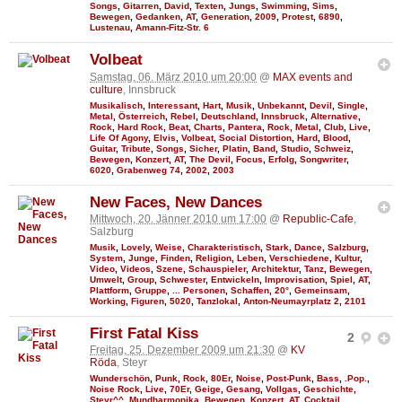
Songs
,
Gitarren
,
David
,
Texten
,
Jungs
,
Swimming
,
Sims
,
Bewegen
,
Gedanken
,
AT
,
Generation
,
2009
,
Protest
,
6890
,
Lustenau
,
Amann-Fitz-Str. 6
Volbeat
Samstag, 06. März 2010 um 20:00
@
MAX events and
culture
, Innsbruck
Musikalisch
,
Interessant
,
Hart
,
Musik
,
Unbekannt
,
Devil
,
Single
,
Metal
,
Österreich
,
Rebel
,
Deutschland
,
Innsbruck
,
Alternative
,
Rock
,
Hard Rock
,
Beat
,
Charts
,
Pantera
,
Rock, Metal
,
Club
,
Live
,
Life Of Agony
,
Elvis
,
Volbeat
,
Social Distortion
,
Hard
,
Blood
,
Guitar
,
Tribute
,
Songs
,
Sicher
,
Platin
,
Band
,
Studio
,
Schweiz
,
Bewegen
,
Konzert
,
AT
,
The Devil
,
Focus
,
Erfolg
,
Songwriter
,
6020
,
Grabenweg 74
,
2002
,
2003
New Faces, New Dances
Mittwoch, 20. Jänner 2010 um 17:00
@
Republic-Cafe
,
Salzburg
Musik
,
Lovely
,
Weise
,
Charakteristisch
,
Stark
,
Dance
,
Salzburg
,
System
,
Junge
,
Finden
,
Religion
,
Leben
,
Verschiedene
,
Kultur
,
Video
,
Videos
,
Szene
,
Schauspieler
,
Architektur
,
Tanz
,
Bewegen
,
Umwelt
,
Group
,
Schwester
,
Entwickeln
,
Improvisation
,
Spiel
,
AT
,
Plattform
,
Gruppe
,
... Personen
,
Schaffen
,
20°
,
Gemeinsam
,
Working
,
Figuren
,
5020
,
Tanzlokal
,
Anton-Neumayrplatz 2
,
2101
First Fatal Kiss
2
Freitag, 25. Dezember 2009 um 21:30
@
KV
Röda
, Steyr
Wunderschön
,
Punk
,
Rock
,
80Er
,
Noise
,
Post-Punk
,
Bass
,
.Pop.
,
Noise Rock
,
Live
,
70Er
,
Geige
,
Gesang
,
Vollgas
,
Geschichte
,
Steyr^^
,
Mundharmonika
,
Bewegen
,
Konzert
,
AT
,
Cocktail
,