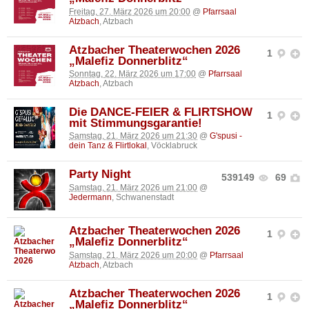
Freitag, 27. März 2026 um 20:00
@
Pfarrsaal
Atzbach
, Atzbach
Atzbacher Theaterwochen 2026
1
„Malefiz Donnerblitz“
Sonntag, 22. März 2026 um 17:00
@
Pfarrsaal
Atzbach
, Atzbach
Die DANCE-FEIER & FLIRTSHOW
1
mit Stimmungsgarantie!
Samstag, 21. März 2026 um 21:30
@
G'spusi -
dein Tanz & Flirtlokal
, Vöcklabruck
Party Night
539149
69
Samstag, 21. März 2026 um 21:00
@
Jedermann
, Schwanenstadt
Atzbacher Theaterwochen 2026
1
„Malefiz Donnerblitz“
Samstag, 21. März 2026 um 20:00
@
Pfarrsaal
Atzbach
, Atzbach
Atzbacher Theaterwochen 2026
1
„Malefiz Donnerblitz“