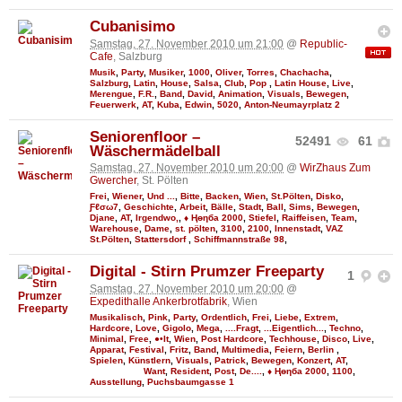
Cubanisimo
Samstag, 27. November 2010 um 21:00
@
Republic-
Cafe
, Salzburg
Musik
,
Party
,
Musiker
,
1000
,
Oliver
,
Torres
,
Chachacha
,
Salzburg
,
Latin
,
House
,
Salsa
,
Club
,
Pop
,
Latin House
,
Live
,
Merengue
,
F.R.
,
Band
,
David
,
Animation
,
Visuals
,
Bewegen
,
Feuerwerk
,
AT
,
Kuba
,
Edwin
,
5020
,
Anton-Neumayrplatz 2
Seniorenfloor –
52491
61
Wäschermädelball
Samstag, 27. November 2010 um 20:00
@
WirZhaus Zum
Gwercher
, St. Pölten
Frei
,
Wiener
,
Und ...
,
Bitte
,
Backen
,
Wien
,
St.Pölten
,
Disko
,
Ƒℓσω7
,
Geschichte
,
Arbeit
,
Bälle
,
Stadt
,
Ball
,
Sims
,
Bewegen
,
Djane
,
AT
,
Irgendwo,
,
♦ Ңөηба 2000
,
Stiefel
,
Raiffeisen
,
Team
,
Warehouse
,
Dame
,
st. pölten
,
3100
,
2100
,
Innenstadt
,
VAZ
St.Pölten
,
Stattersdorf
,
Schiffmannstraße 98
,
Digital - Stirn Prumzer Freeparty
1
Samstag, 27. November 2010 um 20:00
@
Expedithalle Ankerbrotfabrik
, Wien
Musikalisch
,
Pink
,
Party
,
Ordentlich
,
Frei
,
Liebe
,
Extrem
,
Hardcore
,
Love
,
Gigolo
,
Mega
,
....Fragt
,
...Eigentlich...
,
Techno
,
Minimal
,
Free
,
●•It
,
Wien
,
Post Hardcore
,
Techhouse
,
Disco
,
Live
,
Apparat
,
Festival
,
Fritz
,
Band
,
Multimedia
,
Feiern
,
Berlin
,
Spielen
,
Künstlern
,
Visuals
,
Patrick
,
Bewegen
,
Konzert
,
AT
,
Want
,
Resident
,
Post
,
De....
,
♦ Ңөηба 2000
,
1100
,
Ausstellung
,
Puchsbaumgasse 1