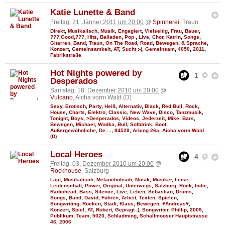
Katie Lunette & Band
Freitag, 21. Jänner 2011 um 20:00
@
Spinnerei
, Traun
Direkt
,
Musikalisch
,
Musik
,
Engagiert
,
Vielseitig
,
Frau
,
Bauer
,
???,Good,???
,
Hits
,
Balladen
,
Pop
,
Live
,
Chor
,
Katrin
,
Songs
,
Gitarren
,
Band
,
Traun
,
On The Road
,
Road
,
Bewegen
,
& Sprache
,
Konzert
,
Gemeinsamkeit
,
AT
,
Sucht :-)
,
Gemeinsam
,
4050
,
2011
,
Fabrikstraße
Hot Nights powered by
1
Desperados
Samstag, 18. Dezember 2010 um 20:00
@
Vulcano
, Aicha vorm Wald (D)
Sexy
,
Erotisch
,
Party
,
Heiß
,
Alternativ
,
Black
,
Red Bull
,
Rock
,
House
,
Charts
,
Elektro
,
Classic
,
New Wave
,
Disco
,
Tanzmusik
,
Tonight
,
Boys
,
>Desperados
,
Videos
,
Jederzeit
,
Mike
,
Bars
,
Bewegen
,
Michael
,
Wodka
,
Bull
,
Softdrink
,
Boot
,
Außergewöhnliche
,
De....
,
94529
,
Arbing 26a
,
Aicha vorm Wald
(D)
Local Heroes
4
Freitag, 03. Dezember 2010 um 20:00
@
Rockhouse
, Salzburg
Laut
,
Musikalisch
,
Melancholisch
,
Musik
,
Musiker
,
Leise
,
Leidenschaft
,
Power
,
Original
,
Unterwegs
,
Salzburg
,
Rock
,
Indie
,
Radiohead
,
Bass
,
Silence
,
Live
,
Leben
,
Sebastian
,
Drums
,
Songs
,
Band
,
David
,
Führen
,
Arbeit
,
Texten
,
Spielen
,
Songwriting
,
Rocken
,
Stadt
,
Klaus
,
Bewegen
,
♥Andreas♥
,
Konzert
,
Spiel
,
AT
,
Robert
,
Geprägt ;)
,
Songwriter
,
Phillip
,
2009
,
Publikum
,
Team
,
5020
,
Schladming
,
Schallmooser Hauptstrasse
46
,
2006