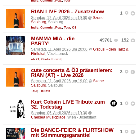
Indie
,
Comedy
,
.Pop.
,
Tour
RIAN LIVE 2026 - Zusatzshow
1
Sonntag, 12. April 2026 um 19:00
@
Szene
Salzburg
, Salzburg
Indie
,
Comedy
,
.Pop.
,
Tour
,
Ö3
MAMMA MIA - die
49701
152
PARTY!
Samstag, 11. April 2026 um 20:00
@
G'spusi - dein Tanz &
Flirtlokal
, Vöcklabruck
ab 21
,
Gratis Eintritt
,
cute concerts & Ö3 präsentieren:
3
RIAN (AT) - Live 2026
Samstag, 11. April 2026 um 19:00
@
Szene
Salzburg
, Salzburg
Tour
,
Tickets
Kurt Cobain LIVE Tribute zum
1
32. Todestag
Sonntag, 05. April 2026 um 19:30
@
Chelsea Musicplace
, Wien - Josefstadt
Die DANCE-FEIER & FLIRTSHOW
1
mit Stimmungsgarantie!