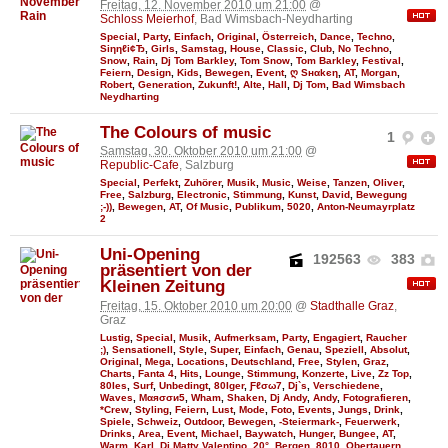
Freitag, 12. November 2010 um 21:00
@
Schloss Meierhof
, Bad Wimsbach-Neydharting
Special
,
Party
,
Einfach
,
Original
,
Österreich
,
Dance
,
Techno
,
Siηηℓі¢Ђ
,
Girls
,
Samstag
,
House
,
Classic
,
Club
,
No Techno
,
Snow
,
Rain
,
Dj Tom Barkley
,
Tom Snow
,
Tom Barkley
,
Festival
,
Feiern
,
Design
,
Kids
,
Bewegen
,
Event
,
ღ Sнαkєη
,
AT
,
Morgan
,
Robert
,
Generation
,
Zukunft!
,
Alte
,
Hall
,
Dj Tom
,
Bad Wimsbach
Neydharting
The Colours of music
1
Samstag, 30. Oktober 2010 um 21:00
@
Republic-Cafe
, Salzburg
Special
,
Perfekt
,
Zuhörer
,
Musik
,
Music
,
Weise
,
Tanzen
,
Oliver
,
Free
,
Salzburg
,
Electronic
,
Stimmung
,
Kunst
,
David
,
Bewegung
;-))
,
Bewegen
,
AT
,
Of Music
,
Publikum
,
5020
,
Anton-Neumayrplatz
2
Uni-Opening
192563
383
präsentiert von der
Kleinen Zeitung
Freitag, 15. Oktober 2010 um 20:00
@
Stadthalle Graz
,
Graz
Lustig
,
Special
,
Musik
,
Aufmerksam
,
Party
,
Engagiert
,
Raucher
;)
,
Sensationell
,
Style
,
Super
,
Einfach
,
Genau
,
Speziell
,
Absolut
,
Original
,
Mega
,
Locations
,
Deutschland
,
Free
,
Stylen
,
Graz
,
Charts
,
Fanta 4
,
Hits
,
Lounge
,
Stimmung
,
Konzerte
,
Live
,
Zz Top
,
80Ies
,
Surf
,
Unbedingt
,
80Iger
,
Ƒℓσω7
,
Dj`s
,
Verschiedene
,
Waves
,
Мαяσσи5
,
Wham
,
Shaken
,
Dj Andy
,
Andy
,
Fotografieren
,
*Crew
,
Styling
,
Feiern
,
Lust
,
Mode
,
Foto
,
Events
,
Jungs
,
Drink
,
Spiele
,
Schweiz
,
Outdoor
,
Bewegen
,
-Steiermark-
,
Feuerwerk
,
Drinks
,
Area
,
Event
,
Michael
,
Baywatch
,
Hunger
,
Bungee
,
AT
,
Warm
,
Karl
,
Dj Matty Valentino
,
20°
,
Bergen
,
8010
,
Obertauern
,