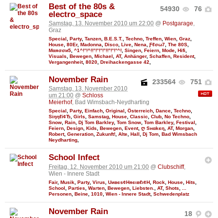
Best of the 80s &
54930
76
electro_space
Samstag, 13. November 2010 um 22:00
@
Postgarage
,
Graz
Special
,
Party
,
Tanzen
,
B.E.S.T.
,
Techno
,
Treffen
,
Wien
,
Graz
,
House
,
80Er
,
Madonna
,
Disco
,
Live
,
Nena
,
Ƒℓσω7
,
The 80S
,
Мαяσσи5
,
^1^!°!^!!°!°!°!°!!°!°!°^!
,
Singen
,
Feiern
,
Mode
,
Hifi
,
Visuals
,
Bewegen
,
Michael
,
AT
,
Anhänger
,
Schaffen
,
Resident
,
Vergangenheit
,
8020
,
Dreihackengasse 42
,
November Rain
233564
751
Samstag, 13. November 2010
um 21:00
@
Schloss
Meierhof
, Bad Wimsbach-Neydharting
Special
,
Party
,
Einfach
,
Original
,
Österreich
,
Dance
,
Techno
,
Siηηℓі¢Ђ
,
Girls
,
Samstag
,
House
,
Classic
,
Club
,
No Techno
,
Snow
,
Rain
,
Dj Tom Barkley
,
Tom Snow
,
Tom Barkley
,
Festival
,
Feiern
,
Design
,
Kids
,
Bewegen
,
Event
,
ღ Sнαkєη
,
AT
,
Morgan
,
Robert
,
Generation
,
Zukunft!
,
Alte
,
Hall
,
Dj Tom
,
Bad Wimsbach
Neydharting
,
School Infect
Freitag, 12. November 2010 um 21:00
@
Clubschiff
,
Wien - Innere Stadt
Fair
,
Musik
,
Party
,
Virus
,
Uивєs¢Няєιвℓι¢Н
,
Rock
,
House
,
Hits
,
School
,
Parties
,
Warten
,
Bewegen
,
Liebsten.
,
AT
,
Shots
,
...
Personen
,
Beine
,
1010
,
Wien - Innere Stadt
,
Schwedenplatz
November Rain
18