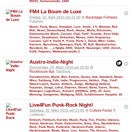
80331
,
Sonnenstraße
,
2400
FM4 La Boum de Luxe
Freitag, 02. April 2010 um 21:00
@
Backstage Fulmpes
,
Fulpmes
Musik
,
Party
,
Music
,
Kompakt
,
Love
,
Smile
,
1´5
,
Minimal
,
Red
Bull
,
Neuer
,
Deutschland
,
Rock
,
House
,
World
,
Electronic
,
Elektronische Musik
,
Cocoon
,
Club
,
Fm4*
,
Sounds
,
Sven Väth
,
Groove
,
Deephouse
,
Sebastian
,
Monza
,
John Acquaviva
,
Luciano
,
Carl ♥
,
Paolo ♥
,
*Crew
,
Party´s
,
David
,
Mike
,
Clubs
,
Karriere
,
Barcelona
,
Bewegen
,
Park
,
AT
,
Bull
,
Musikalischer
,
Resident
,
De....
,
♦ Ңөηба 2000
,
Omen♥
,
Neunziger
,
1200
,
Zürich
,
6166
,
Fulpmes
,
Waldrasterstraße 2
Austro-Indie-Night
Donnerstag, 25. März 2010 um 20:30
@
Rockhouse-Bar
, Salzburg
Facettenreich
,
Musik
,
Bier
,
Extrem
,
Genau
,
Anti
,
Standard
,
Neuer
,
Wien
,
Salzburg
,
Folk
,
Indie
,
Progressive
,
Helden
,
.Pop.
,
Fm4*
,
Naked Lunch
,
Austro
,
Ambros
,
Junge
,
Wolfgang Ambros
,
Fuzzman
,
Songs
,
Lokal
,
Gitarren
,
Strom!
,
Band
,
Szene
,
Texten
,
Bewegen
,
Lagerfeuer,
,
Konzert
,
ღ♥ღNino..ღ♥ღ
,
AT
,
Jack
,
Meinung
,
Songwriter
,
Wolfgang
,
5020
,
Schallmooser Hauptstr. 46
Live4Fun Punk-Rock Night!
Samstag, 20. März 2010 um 21:00
@
Culture Factor Y
,
Lustenau
Kritisch
,
Politisch
,
Korrekt
,
Musik
,
Party
,
Frei
,
Positiv
,
Intensiv
,
Sozial
,
Hardcore
,
Punk
,
Österreicher
,
Anna
,
Diva
,
Nachdenken
,
Rock
,
Punk Rock
,
Punkrock
,
Hardcore-Punk
,
Gitarre
,
Hardcorepunk
,
Beats
,
Bass
,
Live
,
Austro
,
The Unseen
,
Drums
,