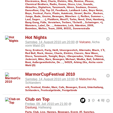
Electronica
,
Beat
,
Charts
,
Elektro
,
Hits
,
Remixe
,
Please
,
Chemical Brothers
,
Radio
,
Goose
,
Disco
,
Live
,
Sounds
,
Aktuelles
,
Digitalism
,
Tanzmusik
,
Hören
,
Soulwax
,
Groove
,
Dancefloor
,
City
,
Top 10
,
Feedback
,
Laidback Luke
,
Boys Noize
,
Boys
,
Festival
,
Paris
,
Platin
,
Autokratz
,
Strom!
,
Berlin
,
Rocken
,
Jungs
,
Bude
,
Unsinn
,
Bewegen
,
München :-)
,
Reißen
,
Summer☼
,
Lauf
,
Sagen.....:-)
,
Plattform
,
Most!!!
,
Turbo
,
Need
,
Shot
,
Hamburg
,
Bang Gang
,
Füße
,
Verstehen
,
Treiben
,
*Scheiß..
,
Schwingen..=)
,
Monsters
,
Label
,
De....
,
Antworten
,
Leib
,
Attention
,
2009
,
Boombox
,
Wellen
,
Team
,
2006
,
80331
,
Sonnenstraße
Hot Nights
Samstag, 14. August 2010 um 20:00
@
Vulcano
, Aicha
vorm Wald (D)
Sexy
,
Erotisch
,
Party
,
Heiß
,
Unvergesslich
,
Alternativ
,
Black
,
1´5
,
Red Bull
,
Rock
,
House
,
Charts
,
Elektro
,
Classic
,
New Wave
,
Disco
,
Tanzmusik
,
Tonight
,
Boys
,
>Desperados
,
Videos
,
Filmen
,
Jederzeit
,
Mike
,
Bars
,
Bewegen
,
Michael
,
Wodka
,
Bull
,
Softdrink
,
Boot
,
Außergewöhnliche
,
De....
,
94529
,
Arbing 26a
,
Aicha vorm
Wald (D)
MarmorCupFestival 2010
Samstag, 14. August 2010 um 10:00
@
Matscher Au
,
Schlanders
●•It
,
Festival
,
Kinder
,
Mani
,
Cafe
,
Bewegen
,
Event
,
Unterhaltung
,
Schlanders
,
Festivalgelände
,
Festgelände
Club on Top
3
4
Freitag, 09. Juli 2010 um 21:00
@
Daxlueg
, Hallwang
Party
,
Club
,
Live
,
Hannes
,
Bewegen
,
Event
,
AT
,
Sanchez
,