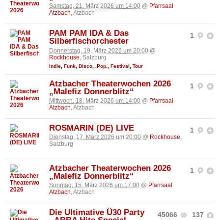
Samstag, 21. März 2026 um 14:00
@
Pfarrsaal
Atzbach
, Atzbach
PAM PAM IDA & Das
1
Silberfischorchester
Donnerstag, 19. März 2026 um 20:00
@
Rockhouse
, Salzburg
Indie
,
Funk
,
Disco
,
.Pop.
,
Festival
,
Tour
Atzbacher Theaterwochen 2026
1
„Malefiz Donnerblitz“
Mittwoch, 18. März 2026 um 14:00
@
Pfarrsaal
Atzbach
, Atzbach
ROSMARIN (DE) LIVE
1
Dienstag, 17. März 2026 um 20:00
@
Rockhouse
,
Salzburg
Atzbacher Theaterwochen 2026
1
„Malefiz Donnerblitz“
Sonntag, 15. März 2026 um 17:00
@
Pfarrsaal
Atzbach
, Atzbach
Die Ultimative Ü30 Party
45066
137