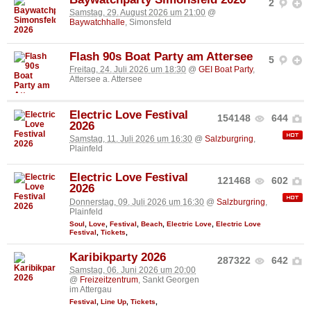
2
Samstag, 29. August 2026 um 21:00
@
Baywatchhalle
, Simonsfeld
Flash 90s Boat Party am Attersee
5
Freitag, 24. Juli 2026 um 18:30
@
GEI Boat Party
,
Attersee a. Attersee
Electric Love Festival
154148
644
2026
Samstag, 11. Juli 2026 um 16:30
@
Salzburgring
,
Plainfeld
Electric Love Festival
121468
602
2026
Donnerstag, 09. Juli 2026 um 16:30
@
Salzburgring
,
Plainfeld
Soul
,
Love
,
Festival
,
Beach
,
Electric Love
,
Electric Love
Festival
,
Tickets
,
Karibikparty 2026
287322
642
Samstag, 06. Juni 2026 um 20:00
@
Freizeitzentrum
, Sankt Georgen
im Attergau
Festival
,
Line Up
,
Tickets
,