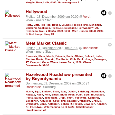
Hergibt
,
Post
,
Leib
,
4400
,
Gaswerkgasse 2
Hollywood
Freitag, 18. Dezember 2009 um 20:00
@
Verdi
,
Wien - Innere Stadt
Party
,
Bitte
,
Hip Hop
,
House
,
Lounge
,
Hip Hop Rnb
,
Мαяσσи5
,
Clubbing
,
Cocktails
,
Pleasure
,
Bewegen
,
Hollywood^^
,
AT
,
Prosecco
,
Mail
,
♦ Ңөηба 2000
,
1010
,
Wien - Innere Stadt
,
2100
,
Dr.Karl Lueger Ring 10
Meat Market Classic
Freitag, 11. Dezember 2009 um 21:00
@
Badeschiff
,
Wien - Innere Stadt
Exzessiv
,
Klein
,
Musik
,
Friends
,
Party
,
Alleine
,
Schnell
,
Indie
,
Electro
,
Roots
,
Classic
,
The Roots
,
Club
,
Back
,
Jungs
,
Bewegen
,
AT
,
Campari
,
Once
,
Wien - Innere Stadt
,
1020
,
Obere
Donaustraße 97-99
Hazelwood Roadshow presented
by Beyerdynamic
Donnerstag, 03. Dezember 2009 um 20:00
@
Rockhouse
, Salzburg
Musik
,
Egal
,
Einfach
,
Sтυя
,
Jazz
,
Gehört
,
Salzburg
,
Alternative
,
Reggae
,
Rock
,
Folk
,
Blues
,
Blues-Rock
,
Funk
,
Soul
,
Bluegrass
,
Polka
,
Balkan
,
Tom Waits
,
.Pop.
,
Fm4*
,
Festivals
,
Konzerte
,
Saxophon
,
Aktuelles
,
Soul Funk
,
Kaizers Orchestra
,
Groove
,
Orchestra
,
Band
,
Abtanzen
,
Sehen !!!
,
Freude
,
Bewegen
,
Konzert
,
AT
,
Irgendwo,
,
Unterhaltung
,
16 :)
,
5020
,
Schallmooser
Hauptstrasse 46