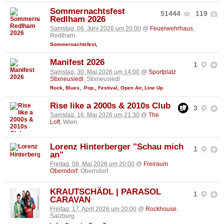
Sommernachtsfest
51444
119
Redlham 2026
Samstag, 06. Juni 2026 um 20:00
@
Feuerwehrhaus
,
Redlham
Sommernachtsfest
,
Manifest 2026
1
Samstag, 30. Mai 2026 um 14:00
@
Sportplatz
Stixneusiedl
, Stixneusiedl
Rock
,
Blues
,
.Pop.
,
Festival
,
Open Air
,
Line Up
Rise like a 2000s & 2010s Club
3
Samstag, 16. Mai 2026 um 21:30
@
The
Loft
, Wien
Lorenz Hinterberger "Schau mich
1
an"
Freitag, 08. Mai 2026 um 20:00
@
Freiraum
Oberndorf
, Oberndorf
KRAUTSCHÄDL | PARASOL
1
CARAVAN
Freitag, 17. April 2026 um 20:00
@
Rockhouse
,
Salzburg