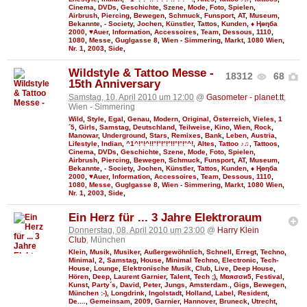
Cinema
,
DVDs
,
Geschichte
,
Szene
,
Mode
,
Foto
,
Spielen
,
Airbrush
,
Piercing
,
Bewegen
,
Schmuck
,
Funsport
,
AT
,
Museum
,
Bekannte
,
- Society
,
Jochen
,
Künstler
,
Tattos
,
Kunden
,
♦ Ңөηба
2000
,
♥Auer
,
Information
,
Accessoires
,
Team
,
Dessous
,
1110
,
1080
,
Messe
,
Guglgasse 8
,
Wien - Simmering
,
Markt
,
1080 Wien
,
Nr. 1
,
2003
,
Side
,
Wildstyle & Tattoo Messe -
18312
68
15th Anniversary
Samstag, 10. April 2010 um 12:00
@
Gasometer - planet.tt
,
Wien - Simmering
Wild
,
Style
,
Egal
,
Genau
,
Modern
,
Original
,
Österreich
,
Vieles
,
1
´5
,
Girls
,
Samstag
,
Deutschland
,
Teilweise
,
Kino
,
Wien
,
Rock
,
Manowar
,
Underground
,
Stars
,
Remixes
,
Bank
,
Leben
,
Austria
,
Lifestyle
,
Indian
,
^1^!°!^!!°!°!°!°!!°!°!°^!
,
Altes
,
Tattoo ♪♫
,
Tattoos
,
Cinema
,
DVDs
,
Geschichte
,
Szene
,
Mode
,
Foto
,
Spielen
,
Airbrush
,
Piercing
,
Bewegen
,
Schmuck
,
Funsport
,
AT
,
Museum
,
Bekannte
,
- Society
,
Jochen
,
Künstler
,
Tattos
,
Kunden
,
♦ Ңөηба
2000
,
♥Auer
,
Information
,
Accessoires
,
Team
,
Dessous
,
1110
,
1080
,
Messe
,
Guglgasse 8
,
Wien - Simmering
,
Markt
,
1080 Wien
,
Nr. 1
,
2003
,
Side
,
Ein Herz für ... 3 Jahre Elektroraum
Donnerstag, 08. April 2010 um 23:00
@
Harry Klein
Club
, München
Klein
,
Musik
,
Musiker
,
Außergewöhnlich
,
Schnell
,
Erregt
,
Techno
,
Minimal
,
2
,
Samstag
,
House
,
Minimal Techno
,
Electronic
,
Tech-
House
,
Lounge
,
Elektronische Musik
,
Club
,
Live
,
Deep House
,
Hören
,
Deep
,
Laurent Garnier
,
Talent
,
Tech ;)
,
Мαяσσи5
,
Festival
,
Kunst
,
Party´s
,
David
,
Peter
,
Jungs
,
Amsterdam.
,
Gigs
,
Bewegen
,
München :-)
,
Longdrink
,
Ingolstadt
,
Holland
,
Label
,
Resident
,
De....
,
Gemeinsam
,
2009
,
Garnier
,
Hannover
,
Bruneck
,
Utrecht
,