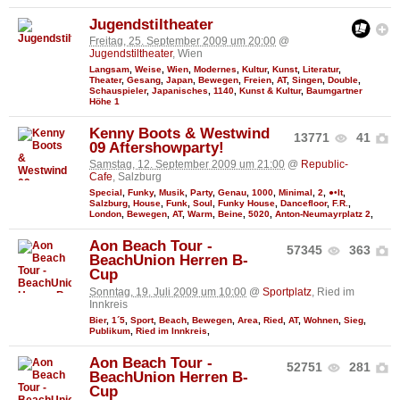
Jugendstiltheater
Freitag, 25. September 2009 um 20:00
@
Jugendstiltheater
, Wien
Langsam
,
Weise
,
Wien
,
Modernes
,
Kultur
,
Kunst
,
Literatur
,
Theater
,
Gesang
,
Japan
,
Bewegen
,
Freien
,
AT
,
Singen
,
Double
,
Schauspieler
,
Japanisches
,
1140
,
Kunst & Kultur
,
Baumgartner
Höhe 1
Kenny Boots & Westwind
13771
41
09 Aftershowparty!
Samstag, 12. September 2009 um 21:00
@
Republic-
Cafe
, Salzburg
Special
,
Funky
,
Musik
,
Party
,
Genau
,
1000
,
Minimal
,
2
,
●•It
,
Salzburg
,
House
,
Funk
,
Soul
,
Funky House
,
Dancefloor
,
F.R.
,
London
,
Bewegen
,
AT
,
Warm
,
Beine
,
5020
,
Anton-Neumayrplatz 2
,
Aon Beach Tour -
57345
363
BeachUnion Herren B-
Cup
Sonntag, 19. Juli 2009 um 10:00
@
Sportplatz
, Ried im
Innkreis
Bier
,
1´5
,
Sport
,
Beach
,
Bewegen
,
Area
,
Ried
,
AT
,
Wohnen
,
Sieg
,
Publikum
,
Ried im Innkreis
,
Aon Beach Tour -
52751
281
BeachUnion Herren B-
Cup