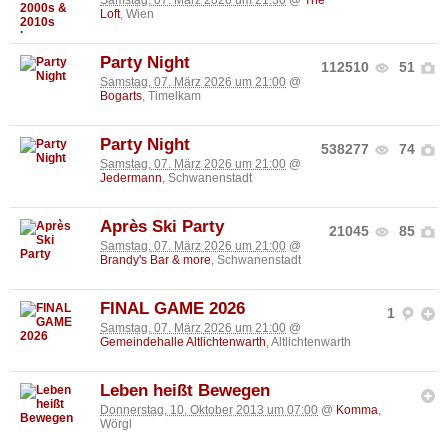
Loft
, Wien
Party Night
112510
51
Samstag, 07. März 2026 um 21:00
@
Bogarts
, Timelkam
Party Night
538277
74
Samstag, 07. März 2026 um 21:00
@
Jedermann
, Schwanenstadt
Après Ski Party
21045
85
Samstag, 07. März 2026 um 21:00
@
Brandy's Bar & more
, Schwanenstadt
FINAL GAME 2026
1
Samstag, 07. März 2026 um 21:00
@
Gemeindehalle Altlichtenwarth
, Altlichtenwarth
Leben heißt Bewegen
Donnerstag, 10. Oktober 2013 um 07:00
@
Komma
,
Wörgl