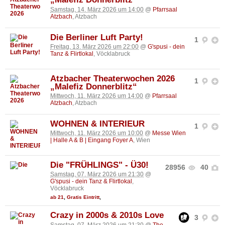
Samstag, 14. März 2026 um 14:00
@
Pfarrsaal
Atzbach
, Atzbach
Die Berliner Luft Party!
1
Freitag, 13. März 2026 um 22:00
@
G'spusi - dein
Tanz & Flirtlokal
, Vöcklabruck
Atzbacher Theaterwochen 2026
1
„Malefiz Donnerblitz“
Mittwoch, 11. März 2026 um 14:00
@
Pfarrsaal
Atzbach
, Atzbach
WOHNEN & INTERIEUR
1
Mittwoch, 11. März 2026 um 10:00
@
Messe Wien
| Halle A & B | Eingang Foyer A
, Wien
Die "FRÜHLINGS" - Ü30!
28956
40
Samstag, 07. März 2026 um 21:30
@
G'spusi - dein Tanz & Flirtlokal
,
Vöcklabruck
ab 21
,
Gratis Eintritt
,
Crazy in 2000s & 2010s Love
3
Samstag, 07. März 2026 um 21:30
@
The