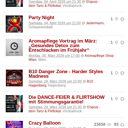
Samstag, 04. April 2026 um 21:30
@
G'spusi -
dein Tanz & Flirtlokal
, Vöcklabruck
Party Night
1
Samstag, 04. April 2026 um 21:00
@
Jedermann
,
Schwanenstadt
Aromapflege Vortrag im März:
1
„Gesundes Detox zum
Entschlacken im Frühjahr“
Montag, 30. März 2026 um 17:00
@
Aromapflege Shop
Wien
, Wien
B10 Danger Zone - Harder Styles
1
Madness
Samstag, 28. März 2026 um 22:00
@
B10
Hagenberg
, Hagenberg
Die DANCE-FEIER & FLIRTSHOW
1
mit Stimmungsgarantie!
Samstag, 28. März 2026 um 21:30
@
G'spusi -
dein Tanz & Flirtlokal
, Vöcklabruck
Crazy Balloon
23658
83