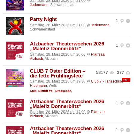
Samstag, 28. März 2026 um 21:00
@
Jedermann
, Schwanenstadt
Party Night
1
Samstag, 28. März 2026 um 21:00
@
Jedermann
,
Schwanenstadt
Atzbacher Theaterwochen 2026
1
„Malefiz Donnerblitz“
Samstag, 28. März 2026 um 20:00
@
Pfarrsaal
Atzbach
, Atzbach
CLUB 7 Oster Edition –
58177
377
die fette Frühlingsfete
Samstag, 28. März 2026 um 19:30
@
Club 7 - Tanzschule
Hippmann
, Wels
Club
,
Eintritt frei
,
Dresscode
,
Atzbacher Theaterwochen 2026
1
„Malefiz Donnerblitz“
Samstag, 28. März 2026 um 14:00
@
Pfarrsaal
Atzbach
, Atzbach
Atzbacher Theaterwochen 2026
1
„Malefiz Donnerblitz“