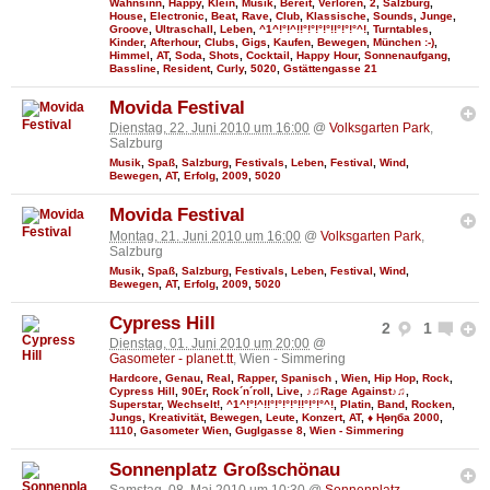
Wahnsinn
,
Happy
,
Klein
,
Musik
,
Bereit
,
Verloren
,
2
,
Salzburg
,
House
,
Electronic
,
Beat
,
Rave
,
Club
,
Klassische
,
Sounds
,
Junge
,
Groove
,
Ultraschall
,
Leben
,
^1^!°!^!!°!°!°!°!!°!°!°^!
,
Turntables
,
Kinder
,
Afterhour
,
Clubs
,
Gigs
,
Kaufen
,
Bewegen
,
München :-)
,
Himmel
,
AT
,
Soda
,
Shots
,
Cocktail
,
Happy Hour
,
Sonnenaufgang
,
Bassline
,
Resident
,
Curly
,
5020
,
Gstättengasse 21
Movida Festival
Dienstag, 22. Juni 2010 um 16:00
@
Volksgarten Park
,
Salzburg
Musik
,
Spaß
,
Salzburg
,
Festivals
,
Leben
,
Festival
,
Wind
,
Bewegen
,
AT
,
Erfolg
,
2009
,
5020
Movida Festival
Montag, 21. Juni 2010 um 16:00
@
Volksgarten Park
,
Salzburg
Musik
,
Spaß
,
Salzburg
,
Festivals
,
Leben
,
Festival
,
Wind
,
Bewegen
,
AT
,
Erfolg
,
2009
,
5020
Cypress Hill
2
1
Dienstag, 01. Juni 2010 um 20:00
@
Gasometer - planet.tt
, Wien - Simmering
Hardcore
,
Genau
,
Real
,
Rapper
,
Spanisch
,
Wien
,
Hip Hop
,
Rock
,
Cypress Hill
,
90Er
,
Rock´n´roll
,
Live
,
♪♫Rage Against♪♫
,
Superstar
,
Wechselt!
,
^1^!°!^!!°!°!°!°!!°!°!°^!
,
Platin
,
Band
,
Rocken
,
Jungs
,
Kreativität
,
Bewegen
,
Leute
,
Konzert
,
AT
,
♦ Ңөηба 2000
,
1110
,
Gasometer Wien
,
Guglgasse 8
,
Wien - Simmering
Sonnenplatz Großschönau