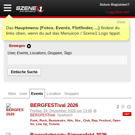
Schon Registriert?
Logg Dich ein!
Close
Das
Hauptmenu (Fotos, Events, Flirtfinder, ...)
findest du
Einfache Suche
links oben, wenn du auf das Menuicon / Szene1 Logo tippst.
Bewegen
User, Events, Locations, Gruppen, Tags
Einfache Suche
Alles
User
Events
Location
Gruppen
BERGFESTival 2026
2
Freitag, 04. Dezember 2026 um 13:00
@
BERGFESTival
, Saalbach
Punk
,
Rock
,
Beatsteaks
,
Hits
,
Ska
,
Club
,
Rap
,
Festival
,
Open
Air
,
Line Up
,
Tickets
Baywatchparty Simonsfeld 2026