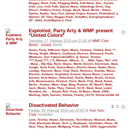
Reggae
,
Rock
,
Folk
,
Flogging Molly
,
Folk-Rock
,
Ska
,
Fusion
,
Irish
,
Live
,
Irish Folk
,
Speed
,
News
,
Unbedingt
,
Drive
,
City
,
Ƒℓσω7
,
Fiddlers Green
,
Songs
,
Back
,
Band
,
Berlin
,
Sitzen
,
Sports
,
Studio
,
Tanz
,
Fort
,
Dampf
,
Fegen
,
Konzert
,
Pettenbach ;)
,
Himmel
,
AT
,
They
,
Reggae Punk
,
Schaffen
,
Energiegeladener
,
20°
,
4643
,
Schlößlplatz 2
,
Feld
Exploited, Party Arty & WMF present
*United Colors*
Samstag, 27. Februar 2010 um 21:00
@
WMF Club
Berlin - closed
, Berlin
Smart
,
Party
,
Different
,
Style
,
Music
,
Famous
,
Chilled
,
Dirty ^^
,
Herzig
,
Single
,
Modern
,
Confused
,
Diverse
,
Released
,
Fresh
,
Whatever
,
Just Υηвєѕċняєîвℓîċн :))
,
Dance
,
Techno
,
???,Good,???
,
1´5
,
Minimal
,
-Where-
,
♥......With
,
Tiger
,
*Be*
,
●•It
,
..Many..
,
Hip Hop
,
Rock
,
House
,
World
,
Electro
,
Electronic
,
Beat
,
Jungle
,
Acid
,
Funk
,
Dance-Music
,
Electro House
,
Radio
,
Rave
,
Lounge
,
Klaxons
,
Bass
,
Club
,
Rush
,
Remixes
,
Sounds
,
Mixes
,
Electric
,
Soulwax
,
Exploited
,
Groove
,
House Music
,
Laurent
Garnier
,
Acid House
,
Oldschool
,
Talent
,
Яαdϊo
,
Brasil
,
School
,
Cult
,
Renaissance
,
Festival
,
Paris
,
Back
,
Fritz
,
Band
,
Kunst
,
Berlin
,
Parties
,
Work
,
Gigs
,
Blog
,
Pioneer
,
AT
,
Most!!!
,
Multi
,
Jack
,
Miami
,
Turbo
,
They
,
Yuksek
,
N.I.N.
,
Boot
,
Head
,
Label
,
Resident
,
De....
,
Round
,
Roll
,
From
,
Of Music
,
Made
,
2009
,
Working
,
Split
,
Garnier
,
Volume
,
Finally
,
10179
,
Klosterstraße 44
Disactivated Behavior
5
Freitag, 26. Februar 2010 um 22:00
@
Yum Yum -
Club
, Amstetten
Love
,
Techno
,
House
,
Electronic
,
Tech-House
,
Musical
,
Beats
,
Club
,
Electronic Beats
,
Tech ;)
,
Stephanie
,
Amstetten
,
Klaus
,
AT
,
Heat
,
They
,
Beyond
,
Wolfgang
,
From
,
2009
,
3300
,
Eggersdorfer