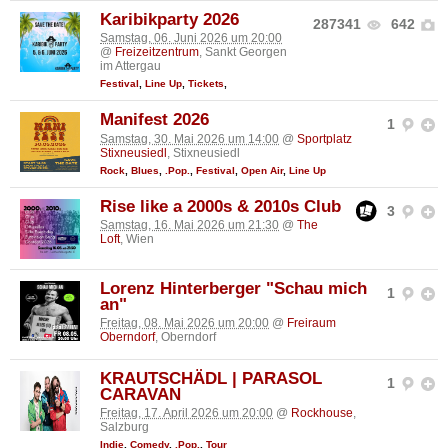
Karibikparty 2026
287341
642
Samstag, 06. Juni 2026 um 20:00
@
Freizeitzentrum
, Sankt Georgen
im Attergau
Festival
,
Line Up
,
Tickets
,
Manifest 2026
1
Samstag, 30. Mai 2026 um 14:00
@
Sportplatz
Stixneusiedl
, Stixneusiedl
Rock
,
Blues
,
.Pop.
,
Festival
,
Open Air
,
Line Up
Rise like a 2000s & 2010s Club
3
Samstag, 16. Mai 2026 um 21:30
@
The
Loft
, Wien
Lorenz Hinterberger "Schau mich
1
an"
Freitag, 08. Mai 2026 um 20:00
@
Freiraum
Oberndorf
, Oberndorf
KRAUTSCHÄDL | PARASOL
1
CARAVAN
Freitag, 17. April 2026 um 20:00
@
Rockhouse
,
Salzburg
Indie
,
Comedy
,
.Pop.
,
Tour