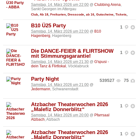
Samstag, 14. März 2026 um 22:00
@
Clubbing Arena
,
Sankt Georgen im Attergau
Club
,
Ab 18
,
Freikarten
,
Dresscode
,
ab 16
,
Gutscheine
,
Tickets
,
B10 Ü25 Party
1
Samstag, 14. März 2026 um 22:00
@
B10
Hagenberg
, Hagenberg
Die DANCE-FEIER & FLIRTSHOW
1
mit Stimmungsgarantie!
Samstag, 14. März 2026 um 21:30
@
G'spusi -
dein Tanz & Flirtlokal
, Vöcklabruck
Party Night
539527
75
Samstag, 14. März 2026 um 21:00
@
Jedermann
, Schwanenstadt
Atzbacher Theaterwochen 2026
1
„Malefiz Donnerblitz“
Samstag, 14. März 2026 um 20:00
@
Pfarrsaal
Atzbach
, Atzbach
Atzbacher Theaterwochen 2026
1
„Malefiz Donnerblitz“