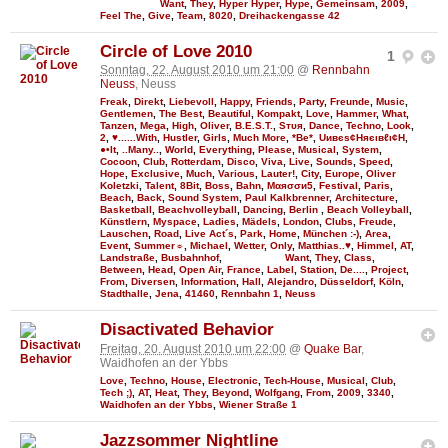
Want
,
They
,
Hyper Hyper
,
Hype
,
Gemeinsam
,
2009
,
Feel The
,
Give
,
Team
,
8020
,
Dreihackengasse 42
Circle of Love 2010
1
Sonntag, 22. August 2010 um 21:00
@
Rennbahn
Neuss
, Neuss
Freak
,
Direkt
,
Liebevoll
,
Happy
,
Friends
,
Party
,
Freunde
,
Music
,
Gentlemen
,
The Best
,
Beautiful
,
Kompakt
,
Love
,
Hammer
,
What
,
Tanzen
,
Mega
,
High
,
Oliver
,
B.E.S.T.
,
Sтυя
,
Dance
,
Techno
,
Look
,
2
,
♥......With
,
Hustler
,
Girls
,
Much More
,
*Be*
,
Uивєs¢Няєιвℓι¢Н
,
●•It
,
..Many..
,
World
,
Everything
,
Please
,
Musical
,
System
,
Cocoon
,
Club
,
Rotterdam
,
Disco
,
Viva
,
Live
,
Sounds
,
Speed
,
Hope
,
Exclusive
,
Much
,
Various
,
Lauter!
,
City
,
Europe
,
Oliver
Koletzki
,
Talent
,
8Bit
,
Boss
,
Bahn
,
Мαяσσи5
,
Festival
,
Paris
,
Beach
,
Back
,
Sound System
,
Paul Kalkbrenner
,
Architecture
,
Basketball
,
Beachvolleyball
,
Dancing
,
Berlin
,
Beach Volleyball
,
Künstlern
,
Myspace
,
Ladies
,
Mädels
,
London
,
Clubs
,
Freude
,
Lauschen
,
Road
,
Live Act´s
,
Park
,
Home
,
München :-)
,
Area
,
Event
,
Summer☼
,
Michael
,
Wetter
,
Only
,
Matthias..♥
,
Himmel
,
AT
,
Landstraße
,
Busbahnhof
,
Want
,
They
,
Class
,
Between
,
Head
,
Open Air
,
France
,
Label
,
Station
,
De....
,
Project
,
From
,
Diversen
,
Information
,
Hall
,
Alejandro
,
Düsseldorf
,
Köln
,
Stadthalle
,
Jena
,
41460
,
Rennbahn 1
,
Neuss
Disactivated Behavior
Freitag, 20. August 2010 um 22:00
@
Quake Bar
,
Waidhofen an der Ybbs
Love
,
Techno
,
House
,
Electronic
,
Tech-House
,
Musical
,
Club
,
Tech ;)
,
AT
,
Heat
,
They
,
Beyond
,
Wolfgang
,
From
,
2009
,
3340
,
Waidhofen an der Ybbs
,
Wiener Straße 1
Jazzsommer Nightline