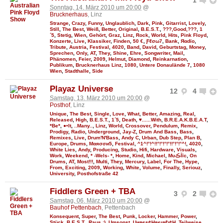
1
Sonntag, 14. März 2010 um 20:00
@
Brucknerhaus
, Linz
Strange
,
Crazy
,
Funny
,
Unglaublich
,
Dark
,
Pink
,
Gitarrist
,
Lovely
,
Still
,
The Best
,
Weiß
,
Better
,
Original
,
B.E.S.T.
,
???,Good,???
,
1
´5
,
Stetig
,
Wien
,
Gehört
,
Graz
,
Linz
,
Rock
,
World
,
Hits
,
Pink Floyd
,
Konzerte
,
Live
,
Klassiker
,
Finden
,
50 €
,
Ƒℓσω7
,
Bank
,
Яαdϊo
,
Tribute
,
Austria
,
Festival
,
4020
,
Band
,
David
,
Geburtstag
,
Money
,
Sprechen
,
Only
,
AT
,
They
,
Shine
,
Ehre
,
Songwriter
,
Mail
,
Phänomen
,
Feier
,
2009
,
Helmut
,
Diamond
,
Reinkarnation
,
Publikum
,
Brucknerhaus Linz
,
1080
,
Untere Donaulände 7
,
1080
Wien
,
Stadthalle
,
Side
Playaz Universe
12
4
Samstag, 13. März 2010 um 20:00
@
Posthof
, Linz
Unique
,
The Best
,
Single
,
Love
,
What
,
Better
,
Amazing
,
Real
,
Released
,
High
,
B.E.S.T.
,
1´5
,
Death
,
♥......With
,
B.R.E.A.K.B.E.A.T
,
*Be*
,
●•It
,
..Many..
,
Linz
,
World
,
Crossover
,
Pendulum
,
Remix
,
Prodigy
,
Radio
,
Underground
,
Jay-Z
,
Drum And Bass
,
Bass
,
Remixes
,
Live
,
Drum'N'Bass
,
Andy C
,
Urban
,
Dub Step
,
Plan B
,
Europe
,
Drums
,
Мαяσσи5
,
Festival
,
^1^!°!^!!°!°!°!°!!°!°!°^!
,
4020
,
White Lies
,
Andy
,
Producing
,
Studio
,
Hifi
,
Hardware
,
Visuals
,
Work
,
Weekend
,
* -Wels- *
,
Home
,
Kind
,
Michael
,
MυڪĪīc
,
On
Drums
,
AT
,
Most!!!
,
Multi
,
They
,
Mercury
,
Label
,
For The
,
Hype
,
From
,
Exciting
,
2009
,
Working
,
White
,
Volume
,
Finally
,
Seriouz
,
University
,
Posthofstraße 42
Fiddlers Green + TBA
3
2
Samstag, 06. März 2010 um 20:00
@
Bauhof Pettenbach
, Pettenbach
Konsequent
,
Super
,
The Best
,
Punk
,
Locker
,
Hammer
,
Power
,
Stück
,
B.E.S.T.
,
Raus :)
,
Umsonst
,
Uивєs¢Няєιвℓι¢Н
,
Teilweise
,