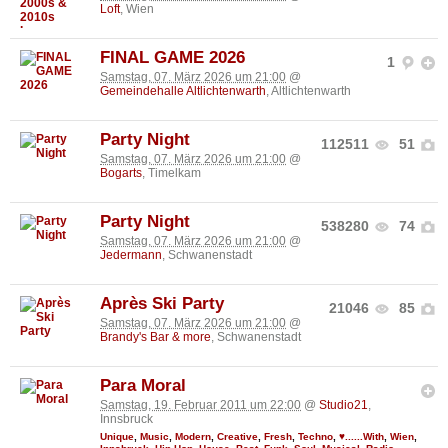
Loft
, Wien
FINAL GAME 2026
1
Samstag, 07. März 2026 um 21:00
@
Gemeindehalle Altlichtenwarth
, Altlichtenwarth
Party Night
112511
51
Samstag, 07. März 2026 um 21:00
@
Bogarts
, Timelkam
Party Night
538280
74
Samstag, 07. März 2026 um 21:00
@
Jedermann
, Schwanenstadt
Après Ski Party
21046
85
Samstag, 07. März 2026 um 21:00
@
Brandy's Bar & more
, Schwanenstadt
Para Moral
Samstag, 19. Februar 2011 um 22:00
@
Studio21
,
Innsbruck
Unique
,
Music
,
Modern
,
Creative
,
Fresh
,
Techno
,
♥......With
,
Wien
,