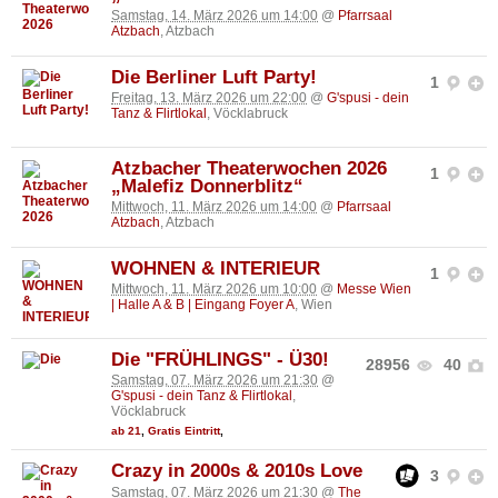
Samstag, 14. März 2026 um 14:00
@
Pfarrsaal
Atzbach
, Atzbach
Die Berliner Luft Party!
1
Freitag, 13. März 2026 um 22:00
@
G'spusi - dein
Tanz & Flirtlokal
, Vöcklabruck
Atzbacher Theaterwochen 2026
1
„Malefiz Donnerblitz“
Mittwoch, 11. März 2026 um 14:00
@
Pfarrsaal
Atzbach
, Atzbach
WOHNEN & INTERIEUR
1
Mittwoch, 11. März 2026 um 10:00
@
Messe Wien
| Halle A & B | Eingang Foyer A
, Wien
Die "FRÜHLINGS" - Ü30!
28956
40
Samstag, 07. März 2026 um 21:30
@
G'spusi - dein Tanz & Flirtlokal
,
Vöcklabruck
ab 21
,
Gratis Eintritt
,
Crazy in 2000s & 2010s Love
3
Samstag, 07. März 2026 um 21:30
@
The