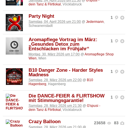
Samstag, 04. April 2026 um 21:30
@
G'spusi -
dein Tanz & Flirtlokal
, Vöcklabruck
Party Night
1
Samstag, 04. April 2026 um 21:00
@
Jedermann
,
Schwanenstadt
Aromapflege Vortrag im März:
1
„Gesundes Detox zum
Entschlacken im Frühjahr“
Montag, 30. März 2026 um 17:00
@
Aromapflege Shop
Wien
, Wien
B10 Danger Zone - Harder Styles
1
Madness
Samstag, 28. März 2026 um 22:00
@
B10
Hagenberg
, Hagenberg
Die DANCE-FEIER & FLIRTSHOW
1
mit Stimmungsgarantie!
Samstag, 28. März 2026 um 21:30
@
G'spusi -
dein Tanz & Flirtlokal
, Vöcklabruck
Crazy Balloon
23658
83
Samstag, 28. März 2026 um 21:00
@