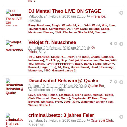
Str. 7
DJ Mental Theo LIVE ON STAGE
Mittwoch, 24. Februar 2010 um 21:00
@
Fire & Ice
,
Flachau
Party
,
Hardcore
,
Single
,
Wonderful
,
♥......With
,
World
,
Hits
,
Live
,
Thunderdome
,
Compilation
,
AT
,
They
,
Early
,
Holland
,
Label
,
Maximum
,
Eleven
,
5542
,
Flachauer Straße 284
,
Flachau
Velojet ft. Neuschnee
4
Samstag, 20. Februar 2010 um 21:30
@
KV
Röda
, Steyr
Treu
,
Strahlend
,
Single
,
♥......With
,
●•It
,
Indie
,
Charts
,
Balladen
,
Indierock=)
,
Rock/Pop
,
.Pop.
,
Velojet
,
Klassisches
,
Finden
,
With
You
,
Songs
,
^1^!°!^!!°!°!°!°!!°!°!°^!
,
Back
,
Band
,
Studio
,
Steyr^^
,
Konzert
,
Sagen.....:-)
,
AT
,
They
,
Unbeschwert
,
Head
,
Überzeugt
,
Memories
,
4400
,
Gaswerkgasse 2
Disactivated Behavior@ Quake
7
Freitag, 19. Februar 2010 um 22:00
@
Quake Bar
,
Waidhofen an der Ybbs
Love
,
Techno
,
House
,
Electronic
,
Tech-House
,
Musical
,
Beats
,
Club
,
Electronic Beats
,
Tech ;)
,
Stephanie
,
AT
,
Heat
,
They
,
Beyond
,
Wolfgang
,
From
,
2009
,
3340
,
Waidhofen an der Ybbs
,
Wiener Straße 1
criminal.beatz: 3 jahres Feier
Samstag, 13. Februar 2010 um 22:00
@
((stereo)) Club
,
Klagenfurt