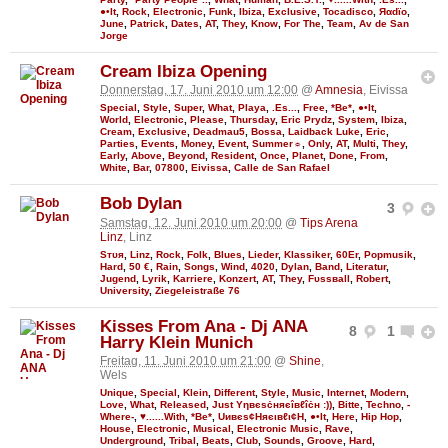
●•It
,
Rock
,
Electronic
,
Funk
,
Ibiza
,
Exclusive
,
Tocadisco
,
Яαdϊo
,
June
,
Patrick
,
Dates
,
AT
,
They
,
Know
,
For The
,
Team
,
Av de San
Jorge
Cream Ibiza Opening
Donnerstag, 17. Juni 2010 um 12:00
@
Amnesia
, Eivissa
Special
,
Style
,
Super
,
What
,
Playa
,
.Es...
,
Free
,
*Be*
,
●•It
,
World
,
Electronic
,
Please
,
Thursday
,
Eric Prydz
,
System
,
Ibiza
,
Cream
,
Exclusive
,
Deadmau5
,
Bossa
,
Laidback Luke
,
Eric
,
Parties
,
Events
,
Money
,
Event
,
Summer☼
,
Only
,
AT
,
Multi
,
They
,
Early
,
Above
,
Beyond
,
Resident
,
Once
,
Planet
,
Done
,
From
,
White
,
Bar
,
07800
,
Eivissa
,
Calle de San Rafael
Bob Dylan
3
Samstag, 12. Juni 2010 um 20:00
@
Tips Arena
Linz
, Linz
Sтυя
,
Linz
,
Rock
,
Folk
,
Blues
,
Lieder
,
Klassiker
,
60Er
,
Popmusik
,
Hard
,
50 €
,
Rain
,
Songs
,
Wind
,
4020
,
Dylan
,
Band
,
Literatur
,
Jugend
,
Lyrik
,
Karriere
,
Konzert
,
AT
,
They
,
Fυѕѕвall
,
Robert
,
University
,
Ziegeleistraße 76
Kisses From Ana - Dj ANA
8
1
Harry Klein Munich
Freitag, 11. Juni 2010 um 21:00
@
Shine
,
Wels
Unique
,
Special
,
Klein
,
Different
,
Style
,
Music
,
Internet
,
Modern
,
Love
,
What
,
Released
,
Just Υηвєѕċняєîвℓîċн :))
,
Bitte
,
Techno
,
-
Where-
,
♥......With
,
*Be*
,
Uивєs¢Няєιвℓι¢Н
,
●•It
,
Here
,
Hip Hop
,
House
,
Electronic
,
Musical
,
Electronic Music
,
Rave
,
Underground
,
Tribal
,
Beats
,
Club
,
Sounds
,
Groove
,
Hard
,