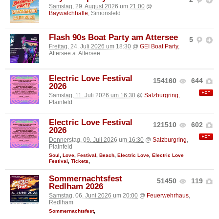
Samstag, 29. August 2026 um 21:00
@
Baywatchhalle
, Simonsfeld
Flash 90s Boat Party am Attersee
5
Freitag, 24. Juli 2026 um 18:30
@
GEI Boat Party
,
Attersee a. Attersee
Electric Love Festival
154160
644
2026
Samstag, 11. Juli 2026 um 16:30
@
Salzburgring
,
Plainfeld
Electric Love Festival
121510
602
2026
Donnerstag, 09. Juli 2026 um 16:30
@
Salzburgring
,
Plainfeld
Soul
,
Love
,
Festival
,
Beach
,
Electric Love
,
Electric Love
Festival
,
Tickets
,
Sommernachtsfest
51450
119
Redlham 2026
Samstag, 06. Juni 2026 um 20:00
@
Feuerwehrhaus
,
Redlham
Sommernachtsfest
,