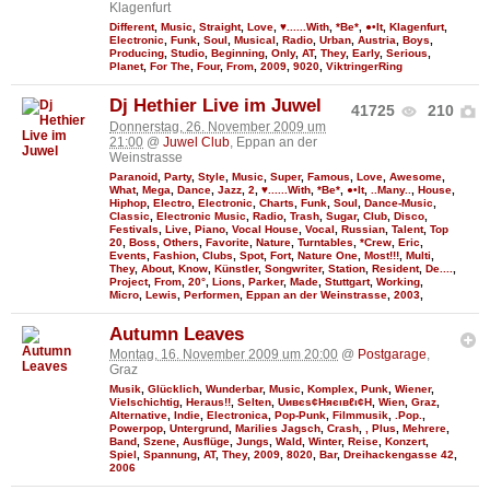
Klagenfurt
Different
,
Music
,
Straight
,
Love
,
♥......With
,
*Be*
,
●•It
,
Klagenfurt
,
Electronic
,
Funk
,
Soul
,
Musical
,
Radio
,
Urban
,
Austria
,
Boys
,
Producing
,
Studio
,
Beginning
,
Only
,
AT
,
They
,
Early
,
Serious
,
Planet
,
For The
,
Four
,
From
,
2009
,
9020
,
ViktringerRing
Dj Hethier Live im Juwel
41725
210
Donnerstag, 26. November 2009 um
21:00
@
Juwel Club
, Eppan an der
Weinstrasse
Paranoid
,
Party
,
Style
,
Music
,
Super
,
Famous
,
Love
,
Awesome
,
What
,
Mega
,
Dance
,
Jazz
,
2
,
♥......With
,
*Be*
,
●•It
,
..Many..
,
House
,
Hiphop
,
Electro
,
Electronic
,
Charts
,
Funk
,
Soul
,
Dance-Music
,
Classic
,
Electronic Music
,
Radio
,
Trash
,
Sugar
,
Club
,
Disco
,
Festivals
,
Live
,
Piano
,
Vocal House
,
Vocal
,
Russian
,
Talent
,
Top
20
,
Boss
,
Others
,
Favorite
,
Nature
,
Turntables
,
*Crew
,
Eric
,
Events
,
Fashion
,
Clubs
,
Spot
,
Fort
,
Nature One
,
Most!!!
,
Multi
,
They
,
About
,
Know
,
Künstler
,
Songwriter
,
Station
,
Resident
,
De....
,
Project
,
From
,
20°
,
Lions
,
Parker
,
Made
,
Stuttgart
,
Working
,
Micro
,
Lewis
,
Performen
,
Eppan an der Weinstrasse
,
2003
,
Autumn Leaves
Montag, 16. November 2009 um 20:00
@
Postgarage
,
Graz
Musik
,
Glücklich
,
Wunderbar
,
Music
,
Komplex
,
Punk
,
Wiener
,
Vielschichtig
,
Heraus!!
,
Selten
,
Uивєs¢Няєιвℓι¢Н
,
Wien
,
Graz
,
Alternative
,
Indie
,
Electronica
,
Pop-Punk
,
Filmmusik
,
.Pop.
,
Powerpop
,
Untergrund
,
Marilies Jagsch
,
Crash
,
, Plus
,
Mehrere
,
Band
,
Szene
,
Ausflüge
,
Jungs
,
Wald
,
Winter
,
Reise
,
Konzert
,
Spiel
,
Spannung
,
AT
,
They
,
2009
,
8020
,
Bar
,
Dreihackengasse 42
,
2006