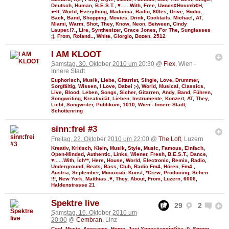
Deutsch
,
Human
,
B.E.S.T.
,
♥......With
,
Free
,
Uивєs¢Няєιвℓι¢Н
,
●•It
,
World
,
Everything
,
Madonna
,
Radio
,
80Ies
,
Drive
,
Яαdϊo
,
Back
,
Band
,
Shopping
,
Movies
,
Drink
,
Cocktails
,
Michael
,
AT
,
Miami
,
Warm
,
Shot
,
They
,
Know
,
Neon
,
Between
,
Cindy
Lauper.!?.
,
Lire
,
Synthesizer
,
Grace Jones
,
For The
,
Sunglasses
;)
,
From
,
Roland..
,
White
,
Giorgio
,
Bozen
,
2512
I AM KLOOT
Samstag, 30. Oktober 2010 um 20:30
@
Flex
, Wien -
Innere Stadt
Euphorisch
,
Musik
,
Liebe
,
Gitarrist
,
Single
,
Love
,
Drummer
,
Sorgfältig
,
Wissen
,
I Love
,
Dabei ;-)
,
World
,
Musical
,
Classics
,
Live
,
Blood
,
Leben
,
Songs
,
Sicher
,
Gitarren
,
Andy
,
Band
,
Führen
,
Songwriting
,
Kreativität
,
Lieben
,
Instrumente
,
Konzert
,
AT
,
They
,
Liebt
,
Songwriter
,
Publikum
,
1010
,
Wien - Innere Stadt
,
Schottenring
sinn:frei #3
Freitag, 22. Oktober 2010 um 22:00
@
The Loft
, Luzern
Kreativ
,
Kritisch
,
Klein
,
Musik
,
Style
,
Music
,
Famous
,
Einfach
,
Open-Minded
,
Authentic
,
Links
,
Wiener
,
Fresh
,
B.E.S.T.
,
Dance
,
♥......With
,
Ích**
,
Here
,
House
,
World
,
Electronic
,
Remix
,
Radio
,
Underground
,
Beats
,
Bass
,
Club
,
Radio Fm4
,
Hören
,
Fm4
,
Austria
,
September
,
Мαяσσи5
,
Kunst
,
*Crew
,
Producing
,
Sehen
!!!
,
New York
,
Matthias..♥
,
They
,
About
,
From
,
Luzern
,
6006
,
Haldenstrasse 21
Spektre live
29
2
Samstag, 16. Oktober 2010 um
20:00
@
Cembran
, Linz
Cool
,
Music
,
Awesome
,
Homo
,
Just Υηвєѕċняєîвℓîċн :))
,
Strong
,