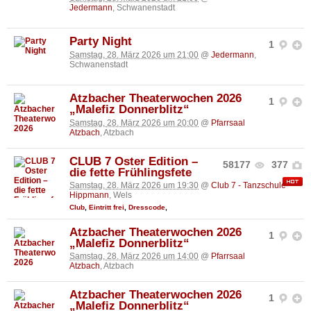
Jedermann
, Schwanenstadt
Party Night
1
Samstag, 28. März 2026 um 21:00
@
Jedermann
,
Schwanenstadt
Atzbacher Theaterwochen 2026
1
„Malefiz Donnerblitz“
Samstag, 28. März 2026 um 20:00
@
Pfarrsaal
Atzbach
, Atzbach
CLUB 7 Oster Edition –
58177
377
die fette Frühlingsfete
Samstag, 28. März 2026 um 19:30
@
Club 7 - Tanzschule
Hippmann
, Wels
Club
,
Eintritt frei
,
Dresscode
,
Atzbacher Theaterwochen 2026
1
„Malefiz Donnerblitz“
Samstag, 28. März 2026 um 14:00
@
Pfarrsaal
Atzbach
, Atzbach
Atzbacher Theaterwochen 2026
1
„Malefiz Donnerblitz“