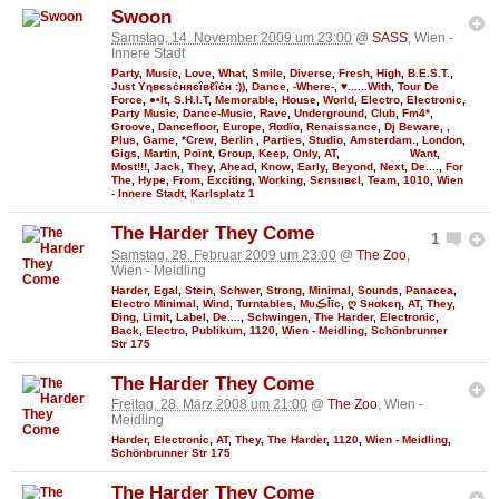
Swoon
Samstag, 14. November 2009 um 23:00
@
SASS
, Wien -
Innere Stadt
Party
,
Music
,
Love
,
What
,
Smile
,
Diverse
,
Fresh
,
High
,
B.E.S.T.
,
Just Υηвєѕċняєîвℓîċн :))
,
Dance
,
-Where-
,
♥......With
,
Tour De
Force
,
●•It
,
S.H.I.T
,
Memorable
,
House
,
World
,
Electro
,
Electronic
,
Party Music
,
Dance-Music
,
Rave
,
Underground
,
Club
,
Fm4*
,
Groove
,
Dancefloor
,
Europe
,
Яαdϊo
,
Renaissance
,
Dj Beware
,
,
Plus
,
Game
,
*Crew
,
Berlin
,
Parties
,
Studio
,
Amsterdam.
,
London
,
Gigs
,
Martin
,
Point
,
Group
,
Keep
,
Only
,
AT
,
Want
,
Most!!!
,
Jack
,
They
,
Ahead
,
Know
,
Early
,
Beyond
,
Next
,
De....
,
For
The
,
Hype
,
From
,
Exciting
,
Working
,
Ѕєnѕιιвєl
,
Team
,
1010
,
Wien
- Innere Stadt
,
Karlsplatz 1
The Harder They Come
1
Samstag, 28. Februar 2009 um 23:00
@
The Zoo
,
Wien - Meidling
Harder
,
Egal
,
Stein
,
Schwer
,
Strong
,
Minimal
,
Sounds
,
Panacea
,
Electro Minimal
,
Wind
,
Turntables
,
MυڪĪīc
,
ღ Sнαkєη
,
AT
,
They
,
Ding
,
Limit
,
Label
,
De....
,
Schwingen
,
The Harder
,
Electronic
,
Back
,
Electro
,
Publikum
,
1120
,
Wien - Meidling
,
Schönbrunner
Str 175
The Harder They Come
Freitag, 28. März 2008 um 21:00
@
The Zoo
, Wien -
Meidling
Harder
,
Electronic
,
AT
,
They
,
The Harder
,
1120
,
Wien - Meidling
,
Schönbrunner Str 175
The Harder They Come