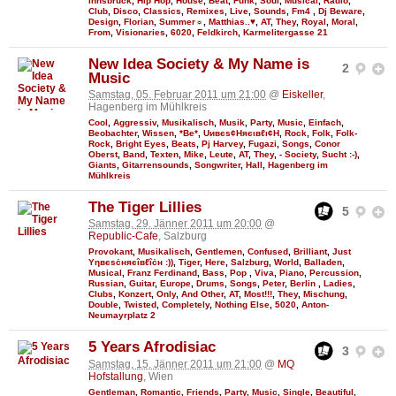
Innsbruck
,
Hip Hop
,
House
,
Beat
,
Funk
,
Soul
,
Musical
,
Radio
,
Club
,
Disco
,
Classics
,
Remixes
,
Live
,
Sounds
,
Fm4
,
Dj Beware
,
Design
,
Florian
,
Summer☼
,
Matthias..♥
,
AT
,
They
,
Royal
,
Moral
,
From
,
Visionaries
,
6020
,
Feldkirch
,
Karmelitergasse 21
New Idea Society & My Name is
2
Music
Samstag, 05. Februar 2011 um 21:00
@
Eiskeller
,
Hagenberg im Mühlkreis
Cool
,
Aggressiv
,
Musikalisch
,
Musik
,
Party
,
Music
,
Einfach
,
Beobachter
,
Wissen
,
*Be*
,
Uивєs¢Няєιвℓι¢Н
,
Rock
,
Folk
,
Folk-
Rock
,
Bright Eyes
,
Beats
,
Pj Harvey
,
Fugazi
,
Songs
,
Conor
Oberst
,
Band
,
Texten
,
Mike
,
Leute
,
AT
,
They
,
- Society
,
Sucht :-)
,
Giants
,
Gitarrensounds
,
Songwriter
,
Hall
,
Hagenberg im
Mühlkreis
The Tiger Lillies
5
Samstag, 29. Jänner 2011 um 20:00
@
Republic-Cafe
, Salzburg
Provokant
,
Musikalisch
,
Gentlemen
,
Confused
,
Brilliant
,
Just
Υηвєѕċняєîвℓîċн :))
,
Tiger
,
Here
,
Salzburg
,
World
,
Balladen
,
Musical
,
Franz Ferdinand
,
Bass
,
Pop
,
Viva
,
Piano
,
Percussion
,
Russian
,
Guitar
,
Europe
,
Drums
,
Songs
,
Peter
,
Berlin
,
Ladies
,
Clubs
,
Konzert
,
Only
,
And Other
,
AT
,
Most!!!
,
They
,
Mischung
,
Double
,
Twisted
,
Completely
,
Nothing Else
,
5020
,
Anton-
Neumayrplatz 2
5 Years Afrodisiac
3
Samstag, 15. Jänner 2011 um 21:00
@
MQ
Hofstallung
, Wien
Gentleman
,
Romantic
,
Friends
,
Party
,
Music
,
Single
,
Beautiful
,