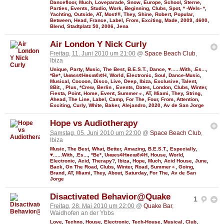
Dancefloor
,
Much
,
Loveparade
,
Snow
,
Europe
,
School
,
Sterne
,
Parties
,
Events
,
Studio
,
Work
,
Beginning
,
Clubs
,
Spot
,
* -Wels- *
,
Yachting
,
Outside
,
AT
,
Most!!!
,
They
,
Shine
,
Robert
,
Popular
,
Between
,
Head
,
France
,
Label
,
From
,
Exciting
,
Made
,
2009
,
4600
,
Blend
,
Stadtplatz 50
,
2006
,
Jena
Air London Y Nick Curly
Freitag, 11. Juni 2010 um 21:00
@
Space Beach Club
,
Ibiza
Unique
,
Party
,
Music
,
The Best
,
B.E.S.T.
,
Dance
,
♥......With
,
.Es...
,
*Be*
,
Uивєs¢Няєιвℓι¢Н
,
World
,
Electronic
,
Soul
,
Dance-Music
,
Musical
,
Cocoon
,
Disco
,
Live
,
Deep
,
Ibiza
,
Exclusive
,
Talent
,
8Bit
,
, Plus
,
*Crew
,
Berlin
,
Events
,
Dates
,
London
,
Clubs
,
Winter
,
Fiesta
,
Point
,
Home
,
Event
,
Summer☼
,
AT
,
Miami
,
They
,
String
,
Ahead
,
The Line
,
Label
,
Camp
,
For The
,
Four
,
From
,
Attention
,
Exciting
,
Curly
,
White
,
Baker
,
Alejandro
,
2020
,
Av de San Jorge
Hope vs Audiotherapy
Samstag, 05. Juni 2010 um 22:00
@
Space Beach Club
,
Ibiza
Music
,
The Best
,
What
,
Better
,
Amazing
,
B.E.S.T.
,
Especially
,
♥......With
,
.Es...
,
*Be*
,
Uивєs¢Няєιвℓι¢Н
,
House
,
World
,
Electronic
,
Acid
,
Therapy?
,
Ibiza
,
Hope
,
Much
,
Acid House
,
June
,
Back
,
On The Road
,
Clubs
,
Winter
,
Road
,
Summer☼
,
Going
,
Brand
,
AT
,
Miami
,
They
,
About
,
Saturday
,
For The
,
Av de San
Jorge
Disactivated Behavior@Quake
1
Freitag, 28. Mai 2010 um 22:00
@
Quake Bar
,
Waidhofen an der Ybbs
Love
,
Techno
,
House
,
Electronic
,
Tech-House
,
Musical
,
Club
,