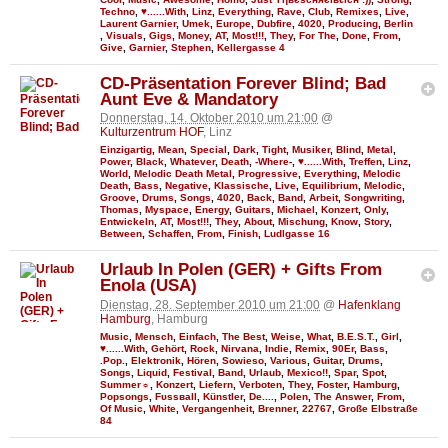
Techno
,
♥......With
,
Linz
,
Everything
,
Rave
,
Club
,
Remixes
,
Live
,
Laurent Garnier
,
Umek
,
Europe
,
Dubfire
,
4020
,
Producing
,
Berlin
,
Visuals
,
Gigs
,
Money
,
AT
,
Most!!!
,
They
,
For The
,
Done
,
From
,
Give
,
Garnier
,
Stephen
,
Kellergasse 4
CD-Präsentation Forever Blind; Bad
Aunt Eve & Mandatory
Donnerstag, 14. Oktober 2010 um 21:00
@
Kulturzentrum HOF
, Linz
Einzigartig
,
Mean
,
Special
,
Dark
,
Tight
,
Musiker
,
Blind
,
Metal
,
Power
,
Black
,
Whatever
,
Death
,
-Where-
,
♥......With
,
Treffen
,
Linz
,
World
,
Melodic Death Metal
,
Progressive
,
Everything
,
Melodic
Death
,
Bass
,
Negative
,
Klassische
,
Live
,
Equilibrium
,
Melodic
,
Groove
,
Drums
,
Songs
,
4020
,
Back
,
Band
,
Arbeit
,
Songwriting
,
Thomas
,
Myspace
,
Energy
,
Guitars
,
Michael
,
Konzert
,
Only
,
Entwickeln
,
AT
,
Most!!!
,
They
,
About
,
Mischung
,
Know
,
Story
,
Between
,
Schaffen
,
From
,
Finish
,
Ludlgasse 16
Urlaub In Polen (GER) + Gifts From
Enola (USA)
Dienstag, 28. September 2010 um 21:00
@
Hafenklang
Hamburg
, Hamburg
Music
,
Mensch
,
Einfach
,
The Best
,
Weise
,
What
,
B.E.S.T.
,
Girl
,
♥......With
,
Gehört
,
Rock
,
Nirvana
,
Indie
,
Remix
,
90Er
,
Bass
,
.Pop.
,
Elektronik
,
Hören
,
Sowieso
,
Various
,
Guitar
,
Drums
,
Songs
,
Liquid
,
Festival
,
Band
,
Urlaub
,
Mexico!!
,
Spar
,
Spot
,
Summer☼
,
Konzert
,
Liefern
,
Verboten
,
They
,
Foster
,
Hamburg
,
Popsongs
,
Fυѕѕвall
,
Künstler
,
De....
,
Polen
,
The Answer
,
From
,
Of Music
,
White
,
Vergangenheit
,
Brenner
,
22767
,
Große Elbstraße
84