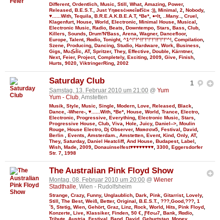
Different
,
Ordentlich
,
Music
,
Still
,
What
,
Amazing
,
Power
,
Released
,
B.E.S.T.
,
Just Υηвєѕċняєîвℓîċн :))
,
Minimal
,
2
,
Nobody
,
♥......With
,
Tequila
,
B.R.E.A.K.B.E.A.T
,
*Be*
,
●•It
,
..Many..
,
Cruel
,
Klagenfurt
,
House
,
World
,
Electronic
,
Minimal House
,
Musical
,
Electronic Music
,
Radio
,
Beats
,
Downtempo
,
Stars
,
Bass
,
Club
,
Killers
,
Sounds
,
Drum'N'Bass
,
Arena
,
Wagner
,
Dancefloor
,
Europe
,
Talent
,
Яαdϊo
,
Tonight
,
^1^!°!^!!°!°!°!°!!°!°!°^!
,
Compilation
,
Szene
,
Producing
,
Dancing
,
Studio
,
Hardware
,
Work
,
Business
,
Gigs
,
MυڪĪīc
,
AT
,
Spritzer
,
They
,
Effective
,
Double
,
Kärntner
,
Next
,
Feier
,
Project
,
Completely
,
Exciting
,
2009
,
Give
,
Finish
,
Hurts
,
9020
,
ViktringerRing
,
2002
Saturday Club
1
Samstag, 13. Februar 2010 um 21:00
@
Yum
Yum - Club
, Amstetten
Musik
,
Style
,
Music
,
Single
,
Modern
,
Love
,
Released
,
Black
,
Dance
,
-Where-
,
♥......With
,
*Be*
,
House
,
World
,
Trance
,
Electro
,
Electronic
,
Progressive
,
Everything
,
Electronic Music
,
Stars
,
Progressive House
,
Club
,
Viva
,
Hole
,
Juicy
,
Daniel-->
,
Moulin
Rouge
,
House Electro
,
Dj Observer
,
Мαяσσи5
,
Festival
,
David
,
Berlin
,
Events
,
Amsterdam.
,
Amstetten
,
Event
,
Kind
,
Only
,
AT
,
They
,
Saturday
,
Daniel Heatcliff
,
And House
,
Budapest
,
Label
,
Wish
,
Made
,
2009
,
Donauinselfest♥♥♥♥♥♥♥♥
,
3300
,
Eggersdorfer
Str. 7
,
1998
The Australian Pink Floyd Show
Montag, 08. Februar 2010 um 20:00
@
Wiener
Stadthalle
, Wien - Rudolfsheim
Strange
,
Crazy
,
Funny
,
Unglaublich
,
Dark
,
Pink
,
Gitarrist
,
Lovely
,
Still
,
The Best
,
Weiß
,
Better
,
Original
,
B.E.S.T.
,
???,Good,???
,
1
´5
,
Stetig
,
Wien
,
Gehört
,
Graz
,
Linz
,
Rock
,
World
,
Hits
,
Pink Floyd
,
Konzerte
,
Live
,
Klassiker
,
Finden
,
50 €
,
Ƒℓσω7
,
Bank
,
Яαdϊo
,
Tribute
,
Austria
,
Festival
,
Band
,
David
,
Geburtstag
,
Money
,