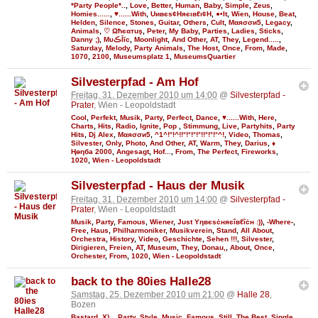
*Party People*..
,
Love
,
Better
,
Human
,
Baby
,
Simple
,
Zeus
,
Homies......
,
♥......With
,
Uивєs¢Няєιвℓι¢Н
,
●•It
,
Wien
,
House
,
Beat
,
Helden
,
Silence
,
Stones
,
Guitar
,
Others
,
Cult
,
Мαяσσи5
,
Legacy
,
Animals
,
♡ Ωħєαтuş
,
Peter
,
My Baby
,
Parties
,
Ladies
,
Sticks
,
Danny ;)
,
MυڪĪīc
,
Moonlight
,
And Other
,
AT
,
They
,
Legend.....
,
Saturday
,
Melody
,
Party Animals
,
The Host
,
Once
,
From
,
Made
,
1070
,
2100
,
Museumsplatz 1
,
MuseumsQuartier
Silvesterpfad - Am Hof
Freitag, 31. Dezember 2010 um 14:00
@
Silvesterpfad -
Prater
, Wien - Leopoldstadt
Cool
,
Perfekt
,
Musik
,
Party
,
Perfect
,
Dance
,
♥......With
,
Here
,
Charts
,
Hits
,
Radio
,
Ignite
,
Pop
,
Stimmung
,
Live
,
Partyhits
,
Party
Hits
,
Dj Alex
,
Мαяσσи5
,
^1^!°!^!!°!°!°!°!!°!°!°^!
,
Video
,
Thomas
,
Silvester
,
Only
,
Photo
,
And Other
,
AT
,
Warm
,
They
,
Darius
,
♦
Ңөηба 2000
,
Angesagt
,
Hof...
,
From
,
The Perfect
,
Fireworks
,
1020
,
Wien - Leopoldstadt
Silvesterpfad - Haus der Musik
Freitag, 31. Dezember 2010 um 14:00
@
Silvesterpfad -
Prater
, Wien - Leopoldstadt
Musik
,
Party
,
Famous
,
Wiener
,
Just Υηвєѕċняєîвℓîċн :))
,
-Where-
,
Free
,
Haus
,
Philharmoniker
,
Musikverein
,
Stand
,
All About
,
Orchestra
,
History
,
Video
,
Geschichte
,
Sehen !!!
,
Silvester
,
Dirigieren
,
Freien
,
AT
,
Museum
,
They
,
Donau,
,
About
,
Once
,
Orchester
,
From
,
1020
,
Wien - Leopoldstadt
back to the 80ies Halle28
Samstag, 25. Dezember 2010 um 21:00
@
Halle 28
,
Bozen
Bastard
,
X)..
,
Party
,
Style
,
Music
,
Famous
,
Still
,
The Best
,
Single
,