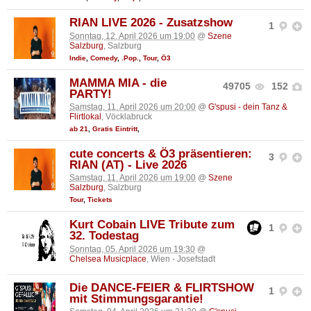
RIAN LIVE 2026 - Zusatzshow
1
Sonntag, 12. April 2026 um 19:00
@
Szene
Salzburg
, Salzburg
Indie
,
Comedy
,
.Pop.
,
Tour
,
Ö3
MAMMA MIA - die
49705
152
PARTY!
Samstag, 11. April 2026 um 20:00
@
G'spusi - dein Tanz &
Flirtlokal
, Vöcklabruck
ab 21
,
Gratis Eintritt
,
cute concerts & Ö3 präsentieren:
3
RIAN (AT) - Live 2026
Samstag, 11. April 2026 um 19:00
@
Szene
Salzburg
, Salzburg
Tour
,
Tickets
Kurt Cobain LIVE Tribute zum
1
32. Todestag
Sonntag, 05. April 2026 um 19:30
@
Chelsea Musicplace
, Wien - Josefstadt
Die DANCE-FEIER & FLIRTSHOW
1
mit Stimmungsgarantie!