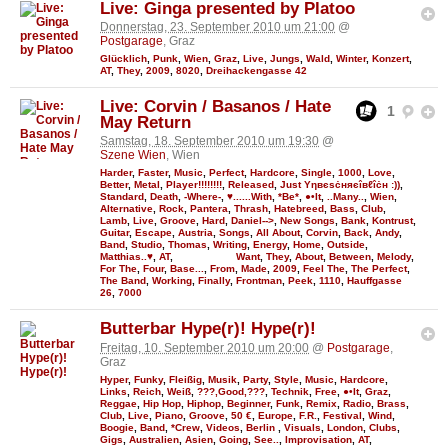
Live: Ginga presented by Platoo
Donnerstag, 23. September 2010 um 21:00
@
Postgarage
, Graz
Glücklich
,
Punk
,
Wien
,
Graz
,
Live
,
Jungs
,
Wald
,
Winter
,
Konzert
,
AT
,
They
,
2009
,
8020
,
Dreihackengasse 42
Live: Corvin / Basanos / Hate
1
May Return
Samstag, 18. September 2010 um 19:30
@
Szene Wien
, Wien
Harder
,
Faster
,
Music
,
Perfect
,
Hardcore
,
Single
,
1000
,
Love
,
Better
,
Metal
,
Player!!!!!!!!
,
Released
,
Just Υηвєѕċняєîвℓîċн :))
,
Standard
,
Death
,
-Where-
,
♥......With
,
*Be*
,
●•It
,
..Many..
,
Wien
,
Alternative
,
Rock
,
Pantera
,
Thrash
,
Hatebreed
,
Bass
,
Club
,
Lamb
,
Live
,
Groove
,
Hard
,
Daniel-->
,
New Songs
,
Bank
,
Kontrust
,
Guitar
,
Escape
,
Austria
,
Songs
,
All About
,
Corvin
,
Back
,
Andy
,
Band
,
Studio
,
Thomas
,
Writing
,
Energy
,
Home
,
Outside
,
Matthias..♥
,
AT
,
Want
,
They
,
About
,
Between
,
Melody
,
For The
,
Four
,
Base...
,
From
,
Made
,
2009
,
Feel The
,
The Perfect
,
The Band
,
Working
,
Finally
,
Frontman
,
Peek
,
1110
,
Hauffgasse
26
,
7000
Butterbar Hype(r)! Hype(r)!
Freitag, 10. September 2010 um 20:00
@
Postgarage
,
Graz
Hyper
,
Funky
,
Fleißig
,
Musik
,
Party
,
Style
,
Music
,
Hardcore
,
Links
,
Reich
,
Weiß
,
???,Good,???
,
Technik
,
Free
,
●•It
,
Graz
,
Reggae
,
Hip Hop
,
Hiphop
,
Beginner
,
Funk
,
Remix
,
Radio
,
Brass
,
Club
,
Live
,
Piano
,
Groove
,
50 €
,
Europe
,
F.R.
,
Festival
,
Wind
,
Boogie
,
Band
,
*Crew
,
Videos
,
Berlin
,
Visuals
,
London
,
Clubs
,
Gigs
,
Australien
,
Asien
,
Going
,
See..
,
Improvisation
,
AT
,