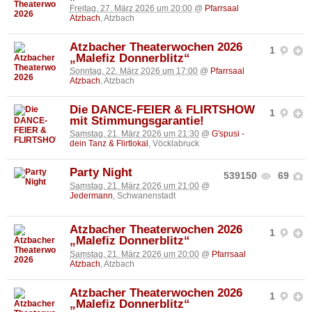
Freitag, 27. März 2026 um 20:00
@
Pfarrsaal
Atzbach
, Atzbach
Atzbacher Theaterwochen 2026
1
„Malefiz Donnerblitz“
Sonntag, 22. März 2026 um 17:00
@
Pfarrsaal
Atzbach
, Atzbach
Die DANCE-FEIER & FLIRTSHOW
1
mit Stimmungsgarantie!
Samstag, 21. März 2026 um 21:30
@
G'spusi -
dein Tanz & Flirtlokal
, Vöcklabruck
Party Night
539150
69
Samstag, 21. März 2026 um 21:00
@
Jedermann
, Schwanenstadt
Atzbacher Theaterwochen 2026
1
„Malefiz Donnerblitz“
Samstag, 21. März 2026 um 20:00
@
Pfarrsaal
Atzbach
, Atzbach
Atzbacher Theaterwochen 2026
1
„Malefiz Donnerblitz“