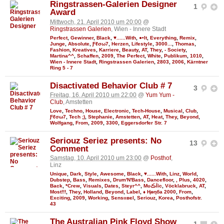
Ringstrassen-Galerien Designer
1
Award
Mittwoch, 21. April 2010 um 20:00
@
Ringstrassen Galerien
, Wien - Innere Stadt
Perfect
,
Gewinner
,
Black
,
♥......With
,
●•It
,
Everything
,
Remix
,
Junge
,
Absolute
,
Ƒℓσω7
,
Herzen
,
Lifestyle
,
3000...
,
Thomas
,
Fashion
,
Kreatives
,
Karriere
,
Beauty
,
AT
,
They
,
- Society
,
Martina^^
,
Schaffen
,
2009
,
The Perfect
,
White
,
Publikum
,
1010
,
Wien - Innere Stadt
,
Ringstrassen Galerien
,
2803
,
2006
,
Kärntner
Ring 5 - 7
Disactivated Behavior Club # 7
3
Freitag, 16. April 2010 um 22:00
@
Yum Yum -
Club
, Amstetten
Love
,
Techno
,
House
,
Electronic
,
Tech-House
,
Musical
,
Club
,
Ƒℓσω7
,
Tech ;)
,
Stephanie
,
Amstetten
,
AT
,
Heat
,
They
,
Beyond
,
Wolfgang
,
From
,
2009
,
3300
,
Eggersdorfer Str. 7
Seriouz Seriez presents: No
13
Comment
Samstag, 10. April 2010 um 23:00
@
Posthof
,
Linz
Unique
,
Dark
,
Style
,
Awesome
,
Black
,
♥......With
,
Linz
,
World
,
Dubstep
,
Bass
,
Remixes
,
Drum'N'Bass
,
Dancefloor
,
, Plus
,
4020
,
Back
,
*Crew
,
Visuals
,
Dates
,
Steyr^^
,
MυڪĪīc
,
Vöcklabruck
,
AT
,
Most!!!
,
They
,
Holland
,
Beyond
,
Label
,
♦ Ңөηба 2000
,
From
,
Exciting
,
2009
,
Working
,
Ѕєnѕιιвєl
,
Seriouz
,
Korea
,
Posthofstr.
43
The Australian Pink Floyd Show