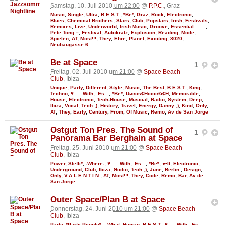
Samstag, 10. Juli 2010 um 22:00
@
P.P.C.
, Graz
Music
,
Single
,
Ultra
,
B.E.S.T.
,
*Be*
,
Graz
,
Rock
,
Electronic
,
Blues
,
Chemical Brothers
,
Stars
,
Club
,
Popstars
,
Irish
,
Festivals
,
Remixes
,
Live
,
Underworld
,
Irish Music
,
Groove
,
Essential........
,
Pete Tong =
,
Festival
,
Autokratz
,
Explosion
,
Reading
,
Mode
,
Spielen
,
AT
,
Most!!!
,
They
,
Ehre
,
Planet
,
Exciting
,
8020
,
Neubaugasse 6
Be at Space
1
Freitag, 02. Juli 2010 um 21:00
@
Space Beach
Club
, Ibiza
Unique
,
Party
,
Different
,
Style
,
Music
,
The Best
,
B.E.S.T.
,
King
,
Techno
,
♥......With
,
.Es...
,
*Be*
,
Uивєs¢Няєιвℓι¢Н
,
Memorable
,
House
,
Electronic
,
Tech-House
,
Musical
,
Radio
,
System
,
Deep
,
Ibiza
,
Vocal
,
Tech ;)
,
History
,
Travel
,
Energy
,
Danny ;)
,
Kind
,
Only
,
AT
,
They
,
Early
,
Century
,
From
,
Of Music
,
Remo
,
Av de San Jorge
Ostgut Ton Pres. The Sound of
1
Panorama Bar Berghain at Space
Freitag, 25. Juni 2010 um 21:00
@
Space Beach
Club
, Ibiza
Power
,
Steffi*
,
-Where-
,
♥......With
,
.Es...
,
*Be*
,
●•It
,
Electronic
,
Underground
,
Club
,
Ibiza
,
Яαdϊo
,
Tech ;)
,
June
,
Berlin
,
Design
,
Only
,
V.A.L.E.N.T.I.N
,
AT
,
Most!!!
,
They
,
Code
,
Remo
,
Bar
,
Av de
San Jorge
Outer Space/Plan B at Space
Donnerstag, 24. Juni 2010 um 21:00
@
Space Beach
Club
, Ibiza
Party
,
*Party People*..
,
What
,
Human
,
B.E.S.T.
,
♥......With
,
.Es...
,