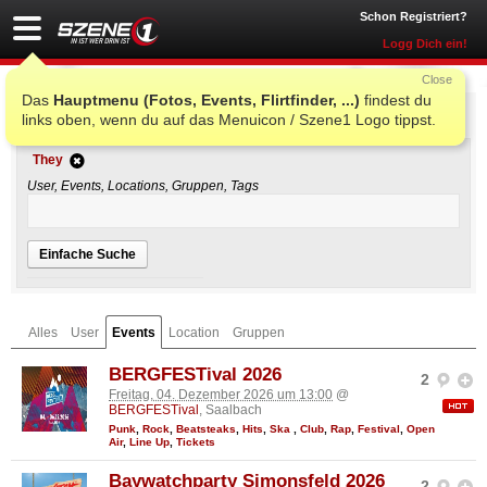
Schon Registriert?
Logg Dich ein!
Close
Das
Hauptmenu (Fotos, Events, Flirtfinder, ...)
findest du
Einfache Suche
links oben, wenn du auf das Menuicon / Szene1 Logo tippst.
They
User, Events, Locations, Gruppen, Tags
Einfache Suche
Alles
User
Events
Location
Gruppen
BERGFESTival 2026
2
Freitag, 04. Dezember 2026 um 13:00
@
BERGFESTival
, Saalbach
Punk
,
Rock
,
Beatsteaks
,
Hits
,
Ska
,
Club
,
Rap
,
Festival
,
Open
Air
,
Line Up
,
Tickets
Baywatchparty Simonsfeld 2026
2