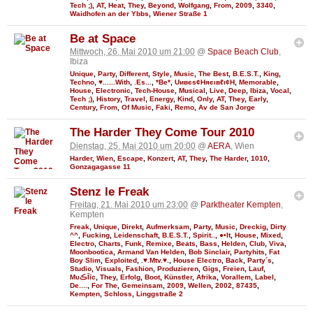
Tech ;)
,
AT
,
Heat
,
They
,
Beyond
,
Wolfgang
,
From
,
2009
,
3340
,
Waidhofen an der Ybbs
,
Wiener Straße 1
Be at Space
Mittwoch, 26. Mai 2010 um 21:00
@
Space Beach Club
,
Ibiza
Unique
,
Party
,
Different
,
Style
,
Music
,
The Best
,
B.E.S.T.
,
King
,
Techno
,
♥......With
,
.Es...
,
*Be*
,
Uивєs¢Няєιвℓι¢Н
,
Memorable
,
House
,
Electronic
,
Tech-House
,
Musical
,
Live
,
Deep
,
Ibiza
,
Vocal
,
Tech ;)
,
History
,
Travel
,
Energy
,
Kind
,
Only
,
AT
,
They
,
Early
,
Century
,
From
,
Of Music
,
Faki
,
Remo
,
Av de San Jorge
The Harder They Come Tour 2010
Dienstag, 25. Mai 2010 um 20:00
@
AERA
, Wien
Harder
,
Wien
,
Escape
,
Konzert
,
AT
,
They
,
The Harder
,
1010
,
Gonzagagasse 11
Stenz le Freak
Freitag, 21. Mai 2010 um 23:00
@
Parktheater Kempten
,
Kempten
Freak
,
Unique
,
Direkt
,
Aufmerksam
,
Party
,
Music
,
Dreckig
,
Dirty
^^
,
Fucking
,
Leidenschaft
,
B.E.S.T.
,
Spirit..
,
●•It
,
House
,
Mixed
,
Electro
,
Charts
,
Funk
,
Remixe
,
Beats
,
Bass
,
Helden
,
Club
,
Viva
,
Moonbootica
,
Armand Van Helden
,
Bob Sinclair
,
Partyhits
,
Fat
Boy Slim
,
Exploited
,
.♥.Mtv.♥.
,
House Electro
,
Back
,
Party´s
,
Studio
,
Visuals
,
Fashion
,
Produzieren
,
Gigs
,
Freien
,
Lauf
,
MυڪĪīc
,
They
,
Erfolg
,
Boot
,
Künstler
,
Afrika
,
Vorallem
,
Label
,
De....
,
For The
,
Gemeinsam
,
2009
,
Wellen
,
2002
,
87435
,
Kempten
,
Schloss
,
Linggstraße 2