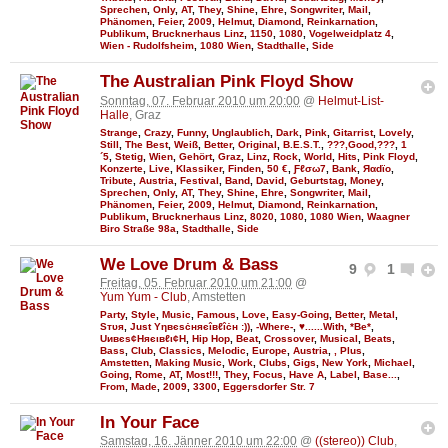
Sprechen
,
Only
,
AT
,
They
,
Shine
,
Ehre
,
Songwriter
,
Mail
,
Phänomen
,
Feier
,
2009
,
Helmut
,
Diamond
,
Reinkarnation
,
Publikum
,
Brucknerhaus Linz
,
1150
,
1080
,
Vogelweidplatz 4
,
Wien - Rudolfsheim
,
1080 Wien
,
Stadthalle
,
Side
The Australian Pink Floyd Show
Sonntag, 07. Februar 2010 um 20:00
@
Helmut-List-
Halle
, Graz
Strange
,
Crazy
,
Funny
,
Unglaublich
,
Dark
,
Pink
,
Gitarrist
,
Lovely
,
Still
,
The Best
,
Weiß
,
Better
,
Original
,
B.E.S.T.
,
???,Good,???
,
1
´5
,
Stetig
,
Wien
,
Gehört
,
Graz
,
Linz
,
Rock
,
World
,
Hits
,
Pink Floyd
,
Konzerte
,
Live
,
Klassiker
,
Finden
,
50 €
,
Ƒℓσω7
,
Bank
,
Яαdϊo
,
Tribute
,
Austria
,
Festival
,
Band
,
David
,
Geburtstag
,
Money
,
Sprechen
,
Only
,
AT
,
They
,
Shine
,
Ehre
,
Songwriter
,
Mail
,
Phänomen
,
Feier
,
2009
,
Helmut
,
Diamond
,
Reinkarnation
,
Publikum
,
Brucknerhaus Linz
,
8020
,
1080
,
1080 Wien
,
Waagner
Biro Straße 98a
,
Stadthalle
,
Side
We Love Drum & Bass
9
1
Freitag, 05. Februar 2010 um 21:00
@
Yum Yum - Club
, Amstetten
Party
,
Style
,
Music
,
Famous
,
Love
,
Easy-Going
,
Better
,
Metal
,
Sтυя
,
Just Υηвєѕċняєîвℓîċн :))
,
-Where-
,
♥......With
,
*Be*
,
Uивєs¢Няєιвℓι¢Н
,
Hip Hop
,
Beat
,
Crossover
,
Musical
,
Beats
,
Bass
,
Club
,
Classics
,
Melodic
,
Europe
,
Austria
,
, Plus
,
Amstetten
,
Making Music
,
Work
,
Clubs
,
Gigs
,
New York
,
Michael
,
Going
,
Rome
,
AT
,
Most!!!
,
They
,
Focus
,
Have A
,
Label
,
Base...
,
From
,
Made
,
2009
,
3300
,
Eggersdorfer Str. 7
In Your Face
Samstag, 16. Jänner 2010 um 22:00
@
((stereo)) Club
,