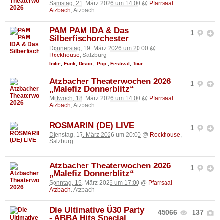
Samstag, 21. März 2026 um 14:00
@
Pfarrsaal
Atzbach
, Atzbach
PAM PAM IDA & Das
1
Silberfischorchester
Donnerstag, 19. März 2026 um 20:00
@
Rockhouse
, Salzburg
Indie
,
Funk
,
Disco
,
.Pop.
,
Festival
,
Tour
Atzbacher Theaterwochen 2026
1
„Malefiz Donnerblitz“
Mittwoch, 18. März 2026 um 14:00
@
Pfarrsaal
Atzbach
, Atzbach
ROSMARIN (DE) LIVE
1
Dienstag, 17. März 2026 um 20:00
@
Rockhouse
,
Salzburg
Atzbacher Theaterwochen 2026
1
„Malefiz Donnerblitz“
Sonntag, 15. März 2026 um 17:00
@
Pfarrsaal
Atzbach
, Atzbach
Die Ultimative Ü30 Party
45066
137
- ABBA Hits Special