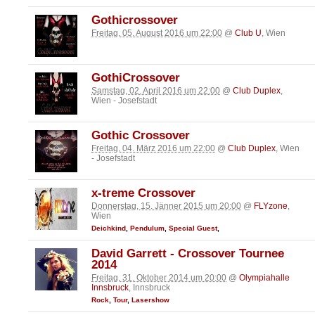
Gothicrossover
Freitag, 05. August 2016 um 22:00
@
Club U
, Wien
GothiCrossover
Samstag, 02. April 2016 um 22:00
@
Club Duplex
,
Wien - Josefstadt
Gothic Crossover
Freitag, 04. März 2016 um 22:00
@
Club Duplex
, Wien
- Josefstadt
x-treme Crossover
Donnerstag, 15. Jänner 2015 um 20:00
@
FLYzone
,
Wien
Deichkind
,
Pendulum
,
Special Guest
,
David Garrett - Crossover Tournee
2014
Freitag, 31. Oktober 2014 um 20:00
@
Olympiahalle
Innsbruck
, Innsbruck
Rock
,
Tour
,
Lasershow