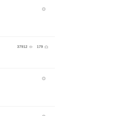
37912
179