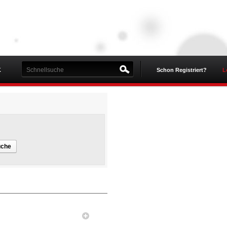
K
Schon Registriert?
L
uche