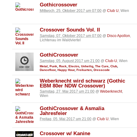
Gothicrossover
Mittwoch, 25. Oktober 2017 um 07:00
@
Club U
, Wien
Crossover Sounds Vol. II
Samstag, 07. Oktober 2017 um 07:00
@
Disco Apollon
,
Lichtenau im Waldviertel
GothiCrossover
Samstag, 05. August 2017 um 21:00
@
Club-U
, Wien
Metal
,
Punk
,
Rock
,
Electro
,
Unheilig
,
The Cure
,
Club
,
Dancefloor
,
Happy Hour
,
Freikarten
,
Dresscode
Weberknecht wird schwarz (Gothic
EBM 80er NDW Crossover)
Samstag, 27. Mai 2017 um 21:00
@
Weberknecht
,
Wien
GothiCrossover & Asmalia
Jahresfeier
Freitag, 05. Mai 2017 um 21:00
@
Club U
, Wien
Crossover w/ Kanine