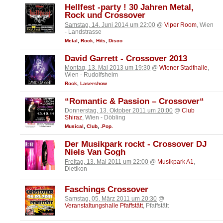
Hellfest -party ! 30 Jahren Metal,
Rock und Crossover
Samstag, 14. Juni 2014 um 22:00
@
Viper Room
, Wien
- Landstrasse
Metal
,
Rock
,
Hits
,
Disco
David Garrett - Crossover 2013
Montag, 13. Mai 2013 um 19:30
@
Wiener Stadthalle
,
Wien - Rudolfsheim
Rock
,
Lasershow
“Romantic & Passion – Crossover“
Donnerstag, 13. Oktober 2011 um 20:00
@
Club
Shiraz
, Wien - Döbling
Musical
,
Club
,
.Pop.
Der Musikpark rockt - Crossover DJ
Niels Van Gogh
Freitag, 13. Mai 2011 um 22:00
@
Musikpark A1
,
Dietikon
Faschings Crossover
Samstag, 05. März 2011 um 20:30
@
Veranstaltungshalle Pfaffstätt
, Pfaffstätt