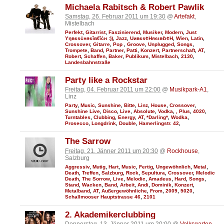
Michaela Rabitsch & Robert Pawlik
Samstag, 26. Februar 2011 um 19:30
@
Artefakt
,
Mistelbach
Perfekt
,
Gitarrist
,
Faszinierend
,
Musiker
,
Modern
,
Just
Υηвєѕċняєîвℓîċн :))
,
Jazz
,
Uивєs¢Няєιвℓι¢Н
,
Wien
,
Latin
,
Crossover
,
Gitarre
,
Pop
,
Groove
,
Unplugged
,
Songs
,
Trompete
,
Band
,
Partner
,
Patti
,
Konzert
,
Partnerschaft
,
AT
,
Robert
,
Schaffen
,
Baker
,
Publikum
,
Mistelbach
,
2130
,
Landesbahnstraße
Party like a Rockstar
Freitag, 04. Februar 2011 um 22:00
@
Musikpark-A1
,
Linz
Party
,
Music
,
Sunshine
,
Bitte
,
Linz
,
House
,
Crossover
,
Sunshine Live
,
Disco
,
Live
,
Absolute
,
Vodka
,
, Plus
,
4020
,
Turntables
,
Clubbing
,
Energy
,
AT
,
*Darling*
,
Wodka
,
Prosecco
,
Longdrink
,
Double
,
Hamerlingstr. 42
,
The Sarrow
Freitag, 21. Jänner 2011 um 20:30
@
Rockhouse
,
Salzburg
Aggressiv
,
Mutig
,
Hart
,
Music
,
Fertig
,
Ungewöhnlich
,
Metal
,
Death
,
Treffen
,
Salzburg
,
Rock
,
Sepultura
,
Crossover
,
Melodic
Death
,
The Sorrow
,
Live
,
Melodic
,
Amadeus
,
Hard
,
Songs
,
Stand
,
Wacken
,
Band
,
Arbeit
,
Andi
,
Dominik
,
Konzert
,
Metalband
,
AT
,
Außergewöhnliche
,
From
,
2009
,
5020
,
Schallmooser Hauptstrasse 46
,
2101
2. Akademikerclubbing