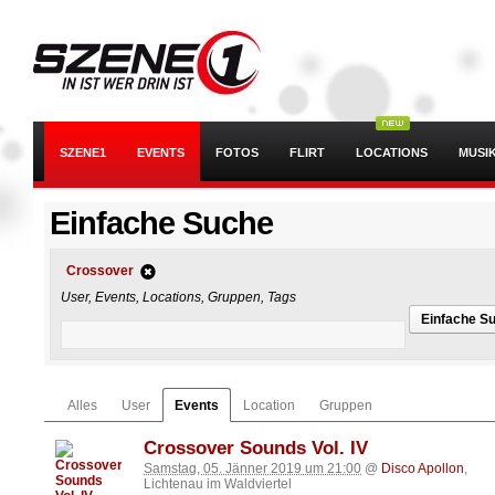
SZENE1
EVENTS
FOTOS
FLIRT
LOCATIONS
MUSI
Einfache Suche
Crossover
User, Events, Locations, Gruppen, Tags
Einfache S
Alles
User
Events
Location
Gruppen
Crossover Sounds Vol. IV
Samstag, 05. Jänner 2019 um 21:00
@
Disco Apollon
,
Lichtenau im Waldviertel