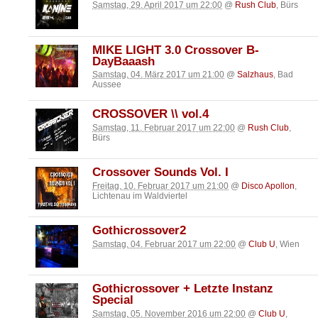
Samstag, 29. April 2017 um 22:00
@
Rush Club
, Bürs
MIKE LIGHT 3.0 Crossover B-
DayBaaash
Samstag, 04. März 2017 um 21:00
@
Salzhaus
, Bad
Aussee
CROSSOVER \\ vol.4
Samstag, 11. Februar 2017 um 22:00
@
Rush Club
,
Bürs
Crossover Sounds Vol. I
Freitag, 10. Februar 2017 um 21:00
@
Disco Apollon
,
Lichtenau im Waldviertel
Gothicrossover2
Samstag, 04. Februar 2017 um 22:00
@
Club U
, Wien
Gothicrossover + Letzte Instanz
Special
Samstag, 05. November 2016 um 22:00
@
Club U
,