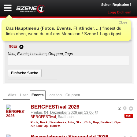
Schon Registriert?
Logg Dich ein!
Close
Das
Hauptmenu (Fotos, Events, Flirtfinder, ...)
findest du
Einfache Suche
links oben, wenn du auf das Menuicon / Szene1 Logo tippst.
90Er
User, Events, Locations, Gruppen, Tags
Einfache Suche
Alles
User
Events
Location
Gruppen
BERGFESTival 2026
2
Freitag, 04. Dezember 2026 um 13:00
@
BERGFESTival
, Saalbach
Punk
,
Rock
,
Beatsteaks
,
Hits
,
Ska
,
Club
,
Rap
,
Festival
,
Open
Air
,
Line Up
,
Tickets
Baywatchparty Simonsfeld 2026