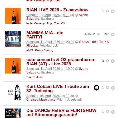
Indie
,
Comedy
,
.Pop.
,
Tour
RIAN LIVE 2026 - Zusatzshow
1
Sonntag, 12. April 2026 um 19:00
@
Szene
Salzburg
, Salzburg
Indie
,
Comedy
,
.Pop.
,
Tour
,
Ö3
MAMMA MIA - die
49612
152
PARTY!
Samstag, 11. April 2026 um 20:00
@
G'spusi - dein Tanz &
Flirtlokal
, Vöcklabruck
ab 21
,
Gratis Eintritt
,
cute concerts & Ö3 präsentieren:
3
RIAN (AT) - Live 2026
Samstag, 11. April 2026 um 19:00
@
Szene
Salzburg
, Salzburg
Tour
,
Tickets
Kurt Cobain LIVE Tribute zum
1
32. Todestag
Sonntag, 05. April 2026 um 19:30
@
Chelsea Musicplace
, Wien - Josefstadt
Die DANCE-FEIER & FLIRTSHOW
1
mit Stimmungsgarantie!