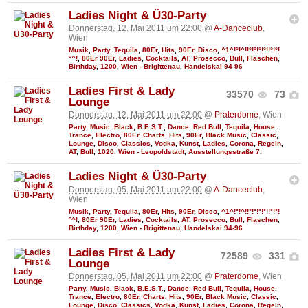
Ladies Night & Ü30-Party
Donnerstag, 12. Mai 2011 um 22:00
@
A-Danceclub
,
Wien
Musik
,
Party
,
Tequila
,
80Er
,
Hits
,
90Er
,
Disco
,
^1^!°!^!!°!°!°!°!!°!°!
°^!
,
80Er 90Er
,
Ladies
,
Cocktails
,
AT
,
Prosecco
,
Bull
,
Flaschen
,
Birthday
,
1200
,
Wien - Brigittenau
,
Handelskai 94-96
Ladies First & Lady
33570
73
Lounge
Donnerstag, 12. Mai 2011 um 22:00
@
Praterdome
, Wien
Party
,
Music
,
Black
,
B.E.S.T.
,
Dance
,
Red Bull
,
Tequila
,
House
,
Trance
,
Electro
,
80Er
,
Charts
,
Hits
,
90Er
,
Black Music
,
Classic
,
Lounge
,
Disco
,
Classics
,
Vodka
,
Kunst
,
Ladies
,
Corona
,
Regeln
,
AT
,
Bull
,
1020
,
Wien - Leopoldstadt
,
Ausstellungsstraße 7
,
Ladies Night & Ü30-Party
Donnerstag, 05. Mai 2011 um 22:00
@
A-Danceclub
,
Wien
Musik
,
Party
,
Tequila
,
80Er
,
Hits
,
90Er
,
Disco
,
^1^!°!^!!°!°!°!°!!°!°!
°^!
,
80Er 90Er
,
Ladies
,
Cocktails
,
AT
,
Prosecco
,
Bull
,
Flaschen
,
Birthday
,
1200
,
Wien - Brigittenau
,
Handelskai 94-96
Ladies First & Lady
72589
331
Lounge
Donnerstag, 05. Mai 2011 um 22:00
@
Praterdome
, Wien
Party
,
Music
,
Black
,
B.E.S.T.
,
Dance
,
Red Bull
,
Tequila
,
House
,
Trance
,
Electro
,
80Er
,
Charts
,
Hits
,
90Er
,
Black Music
,
Classic
,
Lounge
,
Disco
,
Classics
,
Vodka
,
Kunst
,
Ladies
,
Corona
,
Regeln
,