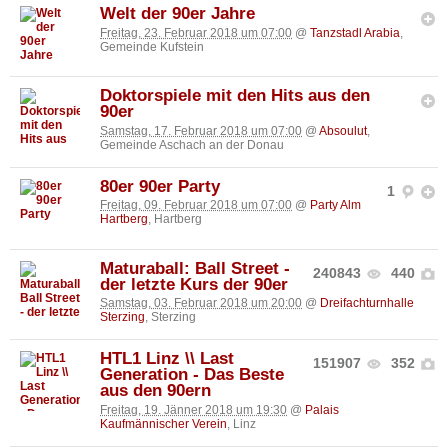
Welt der 90er Jahre
Freitag, 23. Februar 2018 um 07:00
@
Tanzstadl Arabia
,
Gemeinde Kufstein
Doktorspiele mit den Hits aus den
90er
Samstag, 17. Februar 2018 um 07:00
@
Absoulut
,
Gemeinde Aschach an der Donau
80er 90er Party
1
Freitag, 09. Februar 2018 um 07:00
@
Party Alm
Hartberg
, Hartberg
Maturaball: Ball Street -
240843
440
der letzte Kurs der 90er
Samstag, 03. Februar 2018 um 20:00
@
Dreifachturnhalle
Sterzing
, Sterzing
HTL1 Linz \\ Last
151907
352
Generation - Das Beste
aus den 90ern
Freitag, 19. Jänner 2018 um 19:30
@
Palais
Kaufmännischer Verein
, Linz