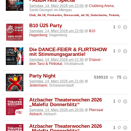
- ABBA Hits Special
Samstag, 14. März 2026 um 22:00
@
Clubbing Arena
,
Sankt Georgen im Attergau
Club
,
Ab 18
,
Freikarten
,
Dresscode
,
ab 16
,
Gutscheine
,
Tickets
,
B10 Ü25 Party
1
Samstag, 14. März 2026 um 22:00
@
B10
Hagenberg
, Hagenberg
Die DANCE-FEIER & FLIRTSHOW
1
mit Stimmungsgarantie!
Samstag, 14. März 2026 um 21:30
@
G'spusi -
dein Tanz & Flirtlokal
, Vöcklabruck
Party Night
539510
75
Samstag, 14. März 2026 um 21:00
@
Jedermann
, Schwanenstadt
Atzbacher Theaterwochen 2026
1
„Malefiz Donnerblitz“
Samstag, 14. März 2026 um 20:00
@
Pfarrsaal
Atzbach
, Atzbach
Atzbacher Theaterwochen 2026
1
„Malefiz Donnerblitz“