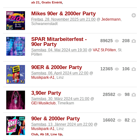
ab 21
,
Gratis Eintritt
,
Mikes 90er & 2000er Party
Freitag, 28. November 2025 um 21:00
@
Jedermann
,
Schwanenstadt
SPAR Mitarbeiterfest -
89625
208
90er Party
Samstag, 04. Mai 2024 um 19:30
@
VAZ St.Pölten
, St.
Pölten
90ER & 2000er Party
12365
106
Samstag, 06. April 2024 um 22:00
@
Musikpark-A1
, Linz
3,90er Party
28582
98
Samstag, 30. März 2024 um 21:00
@
GEI Musikclub
, Timelkam
90er & 2000er Party
16602
82
Samstag, 13. Jänner 2024 um 22:00
@
Musikpark-A1
, Linz
Club
,
Ab 18
,
Line Up
,