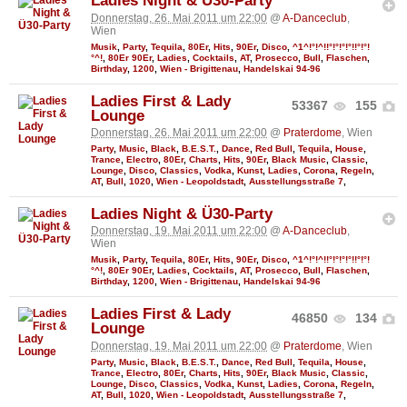
Ladies Night & Ü30-Party
Donnerstag, 26. Mai 2011 um 22:00
@
A-Danceclub
,
Wien
Musik
,
Party
,
Tequila
,
80Er
,
Hits
,
90Er
,
Disco
,
^1^!°!^!!°!°!°!°!!°!°!
°^!
,
80Er 90Er
,
Ladies
,
Cocktails
,
AT
,
Prosecco
,
Bull
,
Flaschen
,
Birthday
,
1200
,
Wien - Brigittenau
,
Handelskai 94-96
Ladies First & Lady
53367
155
Lounge
Donnerstag, 26. Mai 2011 um 22:00
@
Praterdome
, Wien
Party
,
Music
,
Black
,
B.E.S.T.
,
Dance
,
Red Bull
,
Tequila
,
House
,
Trance
,
Electro
,
80Er
,
Charts
,
Hits
,
90Er
,
Black Music
,
Classic
,
Lounge
,
Disco
,
Classics
,
Vodka
,
Kunst
,
Ladies
,
Corona
,
Regeln
,
AT
,
Bull
,
1020
,
Wien - Leopoldstadt
,
Ausstellungsstraße 7
,
Ladies Night & Ü30-Party
Donnerstag, 19. Mai 2011 um 22:00
@
A-Danceclub
,
Wien
Musik
,
Party
,
Tequila
,
80Er
,
Hits
,
90Er
,
Disco
,
^1^!°!^!!°!°!°!°!!°!°!
°^!
,
80Er 90Er
,
Ladies
,
Cocktails
,
AT
,
Prosecco
,
Bull
,
Flaschen
,
Birthday
,
1200
,
Wien - Brigittenau
,
Handelskai 94-96
Ladies First & Lady
46850
134
Lounge
Donnerstag, 19. Mai 2011 um 22:00
@
Praterdome
, Wien
Party
,
Music
,
Black
,
B.E.S.T.
,
Dance
,
Red Bull
,
Tequila
,
House
,
Trance
,
Electro
,
80Er
,
Charts
,
Hits
,
90Er
,
Black Music
,
Classic
,
Lounge
,
Disco
,
Classics
,
Vodka
,
Kunst
,
Ladies
,
Corona
,
Regeln
,
AT
,
Bull
,
1020
,
Wien - Leopoldstadt
,
Ausstellungsstraße 7
,