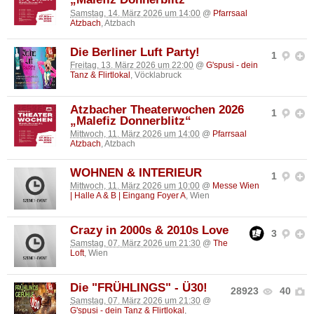
Samstag, 14. März 2026 um 14:00
@
Pfarrsaal
Atzbach
, Atzbach
Die Berliner Luft Party!
1
Freitag, 13. März 2026 um 22:00
@
G'spusi - dein
Tanz & Flirtlokal
, Vöcklabruck
Atzbacher Theaterwochen 2026
1
„Malefiz Donnerblitz“
Mittwoch, 11. März 2026 um 14:00
@
Pfarrsaal
Atzbach
, Atzbach
WOHNEN & INTERIEUR
1
Mittwoch, 11. März 2026 um 10:00
@
Messe Wien
| Halle A & B | Eingang Foyer A
, Wien
Crazy in 2000s & 2010s Love
3
Samstag, 07. März 2026 um 21:30
@
The
Loft
, Wien
Die "FRÜHLINGS" - Ü30!
28923
40
Samstag, 07. März 2026 um 21:30
@
G'spusi - dein Tanz & Flirtlokal
,