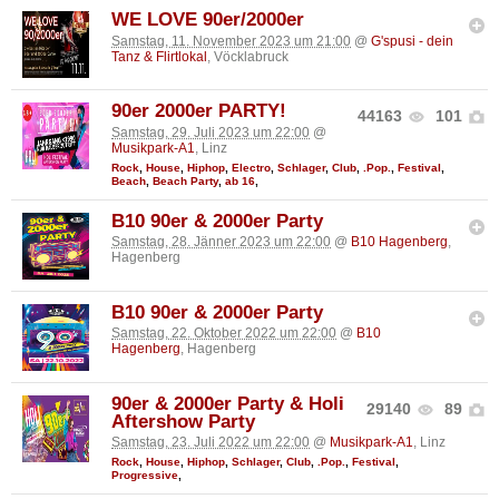
WE LOVE 90er/2000er
Samstag, 11. November 2023 um 21:00
@
G'spusi - dein
Tanz & Flirtlokal
, Vöcklabruck
90er 2000er PARTY!
44163
101
Samstag, 29. Juli 2023 um 22:00
@
Musikpark-A1
, Linz
Rock
,
House
,
Hiphop
,
Electro
,
Schlager
,
Club
,
.Pop.
,
Festival
,
Beach
,
Beach Party
,
ab 16
,
B10 90er & 2000er Party
Samstag, 28. Jänner 2023 um 22:00
@
B10 Hagenberg
,
Hagenberg
B10 90er & 2000er Party
Samstag, 22. Oktober 2022 um 22:00
@
B10
Hagenberg
, Hagenberg
90er & 2000er Party & Holi
29140
89
Aftershow Party
Samstag, 23. Juli 2022 um 22:00
@
Musikpark-A1
, Linz
Rock
,
House
,
Hiphop
,
Schlager
,
Club
,
.Pop.
,
Festival
,
Progressive
,