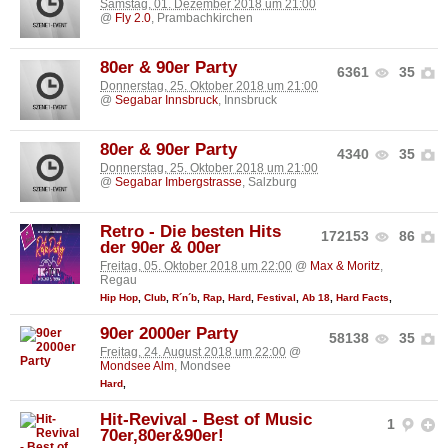
Samstag, 01. Dezember 2018 um 21:00
@
Fly 2.0
, Prambachkirchen
80er & 90er Party
6361
35
Donnerstag, 25. Oktober 2018 um 21:00
@
Segabar Innsbruck
, Innsbruck
80er & 90er Party
4340
35
Donnerstag, 25. Oktober 2018 um 21:00
@
Segabar Imbergstrasse
, Salzburg
Retro - Die besten Hits
172153
86
der 90er & 00er
Freitag, 05. Oktober 2018 um 22:00
@
Max & Moritz
,
Regau
Hip Hop
,
Club
,
R´n´b
,
Rap
,
Hard
,
Festival
,
Ab 18
,
Hard Facts
,
90er 2000er Party
58138
35
Freitag, 24. August 2018 um 22:00
@
Mondsee Alm
, Mondsee
Hard
,
Hit-Revival - Best of Music
1
70er,80er&90er!