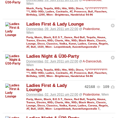
Donnerstag, 09. Juni 2011 um 22:00
@
A-Danceclub
,
Wien
Musik
,
Party
,
Tequila
,
80Er
,
Hits
,
90Er
,
Disco
,
^1^!°!^!!°!°!°!°!!°!°!
°^!
,
80Er 90Er
,
Ladies
,
Cocktails
,
AT
,
Prosecco
,
Bull
,
Flaschen
,
Birthday
,
1200
,
Wien - Brigittenau
,
Handelskai 94-96
Ladies First & Lady Lounge
Donnerstag, 09. Juni 2011 um 22:00
@
Praterdome
,
Wien
Party
,
Music
,
Black
,
B.E.S.T.
,
Dance
,
Red Bull
,
Tequila
,
House
,
Trance
,
Electro
,
80Er
,
Charts
,
Hits
,
90Er
,
Black Music
,
Classic
,
Lounge
,
Disco
,
Classics
,
Vodka
,
Kunst
,
Ladies
,
Corona
,
Regeln
,
AT
,
Bull
,
1020
,
Wien - Leopoldstadt
,
Ausstellungsstraße 7
Ladies Night & Ü30-Party
Donnerstag, 02. Juni 2011 um 22:00
@
A-Danceclub
,
Wien
Musik
,
Party
,
Tequila
,
80Er
,
Hits
,
90Er
,
Disco
,
^1^!°!^!!°!°!°!°!!°!°!
°^!
,
80Er 90Er
,
Ladies
,
Cocktails
,
AT
,
Prosecco
,
Bull
,
Flaschen
,
Birthday
,
1200
,
Wien - Brigittenau
,
Handelskai 94-96
Ladies First & Lady
42168
109
Lounge
Donnerstag, 02. Juni 2011 um 22:00
@
Praterdome
, Wien
Party
,
Music
,
Black
,
B.E.S.T.
,
Dance
,
Red Bull
,
Tequila
,
House
,
Trance
,
Electro
,
80Er
,
Charts
,
Hits
,
90Er
,
Black Music
,
Classic
,
Lounge
,
Disco
,
Classics
,
Vodka
,
Kunst
,
Ladies
,
Corona
,
Regeln
,
AT
,
Bull
,
1020
,
Wien - Leopoldstadt
,
Ausstellungsstraße 7
,