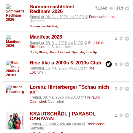
Sommernachtsfest
51242
119
Redlham 2026
Samstag, 06. Juni 2026 um 20:00
@
Feuerwehrhaus
,
Redlham
Sommernachtsfest
,
Manifest 2026
1
Samstag, 30. Mai 2026 um 14:00
@
Sportplatz
Stixneusiedl
, Stixneusiedl
Rock
,
Blues
,
.Pop.
,
Festival
,
Open Air
,
Line Up
Rise like a 2000s & 2010s Club
3
Samstag, 16. Mai 2026 um 21:30
@
The
Loft
, Wien
Lorenz Hinterberger "Schau mich
1
an"
Freitag, 08. Mai 2026 um 20:00
@
Freiraum
Oberndorf
, Oberndorf
KRAUTSCHÄDL | PARASOL
1
CARAVAN
Freitag, 17. April 2026 um 20:00
@
Rockhouse
,
Salzburg