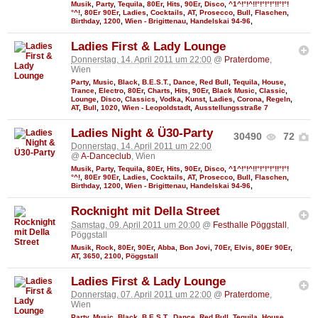
Musik
,
Party
,
Tequila
,
80Er
,
Hits
,
90Er
,
Disco
,
^1^!°!^!!°!°!°!°!!°!°!
°^!
,
80Er 90Er
,
Ladies
,
Cocktails
,
AT
,
Prosecco
,
Bull
,
Flaschen
,
Birthday
,
1200
,
Wien - Brigittenau
,
Handelskai 94-96
,
Ladies First & Lady Lounge
Donnerstag, 14. April 2011 um 22:00
@
Praterdome
,
Wien
Party
,
Music
,
Black
,
B.E.S.T.
,
Dance
,
Red Bull
,
Tequila
,
House
,
Trance
,
Electro
,
80Er
,
Charts
,
Hits
,
90Er
,
Black Music
,
Classic
,
Lounge
,
Disco
,
Classics
,
Vodka
,
Kunst
,
Ladies
,
Corona
,
Regeln
,
AT
,
Bull
,
1020
,
Wien - Leopoldstadt
,
Ausstellungsstraße 7
Ladies Night & Ü30-Party
30490
72
Donnerstag, 14. April 2011 um 22:00
@
A-Danceclub
, Wien
Musik
,
Party
,
Tequila
,
80Er
,
Hits
,
90Er
,
Disco
,
^1^!°!^!!°!°!°!°!!°!°!
°^!
,
80Er 90Er
,
Ladies
,
Cocktails
,
AT
,
Prosecco
,
Bull
,
Flaschen
,
Birthday
,
1200
,
Wien - Brigittenau
,
Handelskai 94-96
,
Rocknight mit Della Street
Samstag, 09. April 2011 um 20:00
@
Festhalle Pöggstall
,
Pöggstall
Musik
,
Rock
,
80Er
,
90Er
,
Abba
,
Bon Jovi
,
70Er
,
Elvis
,
80Er 90Er
,
AT
,
3650
,
2100
,
Pöggstall
Ladies First & Lady Lounge
Donnerstag, 07. April 2011 um 22:00
@
Praterdome
,
Wien
Party
,
Music
,
Black
,
B.E.S.T.
,
Dance
,
Red Bull
,
Tequila
,
House
,