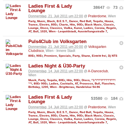
Ladies First & Lady
38647
73
Lounge
Donnerstag, 21. Juli 2011 um 22:00
@
Praterdome
, Wien
Party
,
Music
,
Black
,
B.E.S.T.
,
Dance
,
Red Bull
,
Tequila
,
House
,
Trance
,
Electro
,
80Er
,
Charts
,
Hits
,
90Er
,
Black Music
,
Classic
,
Lounge
,
Disco
,
Classics
,
Vodka
,
Kunst
,
Ladies
,
Corona
,
Regeln
,
AT
,
Bull
,
1020
,
Wien - Leopoldstadt
,
Ausstellungsstraße 7
,
Puls4Club im Volksgarten
Donnerstag, 21. Juli 2011 um 20:00
@
Volksgarten
Clubdisco
, Wien - Innere Stadt
80Er
,
90Er
,
Premiere
,
Specials
,
Party
,
Shane
,
Eintritt frei
,
Dj NTS
Ladies Night & Ü30-Party
Donnerstag, 14. Juli 2011 um 22:00
@
A-Danceclub
,
Wien
Musik
,
Party
,
Tequila
,
80Er
,
Hits
,
90Er
,
Disco
,
^1^!°!^!!°!°!°!°!!°!°!
°^!
,
80Er 90Er
,
Ladies
,
Cocktails
,
AT
,
Prosecco
,
Bull
,
Flaschen
,
Birthday
,
1200
,
Wien - Brigittenau
,
Handelskai 94-96
Ladies First & Lady
53580
184
Lounge
Donnerstag, 14. Juli 2011 um 22:00
@
Praterdome
, Wien
Party
,
Music
,
Black
,
B.E.S.T.
,
Dance
,
Red Bull
,
Tequila
,
House
,
Trance
,
Electro
,
80Er
,
Charts
,
Hits
,
90Er
,
Black Music
,
Classic
,
Lounge
,
Disco
,
Classics
,
Vodka
,
Kunst
,
Ladies
,
Corona
,
Regeln
,
AT
,
Bull
,
1020
,
Wien - Leopoldstadt
,
Ausstellungsstraße 7
,