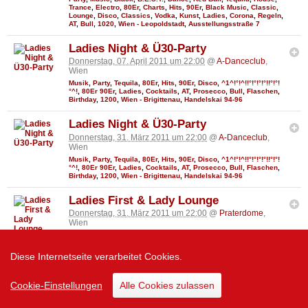
Trance
,
Electro
,
80Er
,
Charts
,
Hits
,
90Er
,
Black Music
,
Classic
,
Lounge
,
Disco
,
Classics
,
Vodka
,
Kunst
,
Ladies
,
Corona
,
Regeln
,
AT
,
Bull
,
1020
,
Wien - Leopoldstadt
,
Ausstellungsstraße 7
Ladies Night & Ü30-Party
Donnerstag, 07. April 2011 um 22:00
@
A-Danceclub
,
Wien
Musik
,
Party
,
Tequila
,
80Er
,
Hits
,
90Er
,
Disco
,
^1^!°!^!!°!°!°!°!!°!°!
°^!
,
80Er 90Er
,
Ladies
,
Cocktails
,
AT
,
Prosecco
,
Bull
,
Flaschen
,
Birthday
,
1200
,
Wien - Brigittenau
,
Handelskai 94-96
Ladies Night & Ü30-Party
Donnerstag, 31. März 2011 um 22:00
@
A-Danceclub
,
Wien
Musik
,
Party
,
Tequila
,
80Er
,
Hits
,
90Er
,
Disco
,
^1^!°!^!!°!°!°!°!!°!°!
°^!
,
80Er 90Er
,
Ladies
,
Cocktails
,
AT
,
Prosecco
,
Bull
,
Flaschen
,
Birthday
,
1200
,
Wien - Brigittenau
,
Handelskai 94-96
Ladies First & Lady Lounge
Donnerstag, 31. März 2011 um 22:00
@
Praterdome
,
Wien
Party
,
Music
,
Black
,
B.E.S.T.
,
Dance
,
Red Bull
,
Tequila
,
House
,
Trance
,
Electro
,
80Er
,
Charts
,
Hits
,
90Er
,
Black Music
,
Classic
,
Lounge
,
Disco
,
Classics
,
Vodka
,
Kunst
,
Ladies
,
Corona
,
Regeln
,
Diese Internetseite verarbeitet Cookies.
AT
,
Bull
,
1020
,
Wien - Leopoldstadt
,
Ausstellungsstraße 7
Ladies Night & Ü30-Party
Cookie-Einstellungen
Alle Cookies zulassen
Donnerstag, 24. März 2011 um 22:00
@
A-Danceclub
,
Wien