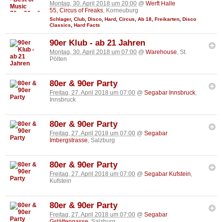
Montag, 30. April 2018 um 20:00
@
Werft Halle
55, Circus of Freaks
, Korneuburg
Schlager
,
Club
,
Disco
,
Hard
,
Circus
,
Ab 18
,
Freikarten
,
Disco
Classics
,
Hard Facts
90er Klub - ab 21 Jahren
Montag, 30. April 2018 um 07:00
@
Warehouse
, St.
Pölten
80er & 90er Party
Freitag, 27. April 2018 um 07:00
@
Segabar Innsbruck
,
Innsbruck
80er & 90er Party
Freitag, 27. April 2018 um 07:00
@
Segabar
Imbergstrasse
, Salzburg
80er & 90er Party
Freitag, 27. April 2018 um 07:00
@
Segabar Kufstein
,
Kufstein
80er & 90er Party
Freitag, 27. April 2018 um 07:00
@
Segabar
Gstättengasse
, Salzburg