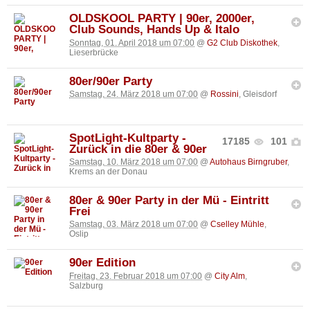
OLDSKOOL PARTY | 90er, 2000er,
Club Sounds, Hands Up & Italo
Sonntag, 01. April 2018 um 07:00
@
G2 Club Diskothek
,
Lieserbrücke
80er/90er Party
Samstag, 24. März 2018 um 07:00
@
Rossini
, Gleisdorf
SpotLight-Kultparty -
17185
101
Zurück in die 80er & 90er
Samstag, 10. März 2018 um 07:00
@
Autohaus Birngruber
,
Krems an der Donau
80er & 90er Party in der Mü - Eintritt
Frei
Samstag, 03. März 2018 um 07:00
@
Cselley Mühle
,
Oslip
90er Edition
Freitag, 23. Februar 2018 um 07:00
@
City Alm
,
Salzburg