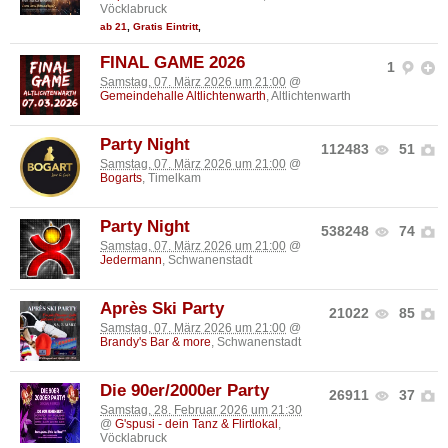
Vöcklabruck
ab 21
,
Gratis Eintritt
,
FINAL GAME 2026
1
Samstag, 07. März 2026 um 21:00
@
Gemeindehalle Altlichtenwarth
, Altlichtenwarth
Party Night
112483
51
Samstag, 07. März 2026 um 21:00
@
Bogarts
, Timelkam
Party Night
538248
74
Samstag, 07. März 2026 um 21:00
@
Jedermann
, Schwanenstadt
Après Ski Party
21022
85
Samstag, 07. März 2026 um 21:00
@
Brandy's Bar & more
, Schwanenstadt
Die 90er/2000er Party
26911
37
Samstag, 28. Februar 2026 um 21:30
@
G'spusi - dein Tanz & Flirtlokal
,
Vöcklabruck