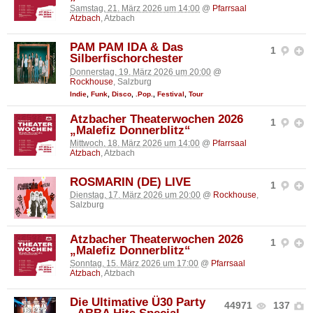
Samstag, 21. März 2026 um 14:00
@
Pfarrsaal
Atzbach
, Atzbach
PAM PAM IDA & Das
1
Silberfischorchester
Donnerstag, 19. März 2026 um 20:00
@
Rockhouse
, Salzburg
Indie
,
Funk
,
Disco
,
.Pop.
,
Festival
,
Tour
Atzbacher Theaterwochen 2026
1
„Malefiz Donnerblitz“
Mittwoch, 18. März 2026 um 14:00
@
Pfarrsaal
Atzbach
, Atzbach
ROSMARIN (DE) LIVE
1
Dienstag, 17. März 2026 um 20:00
@
Rockhouse
,
Salzburg
Atzbacher Theaterwochen 2026
1
„Malefiz Donnerblitz“
Sonntag, 15. März 2026 um 17:00
@
Pfarrsaal
Atzbach
, Atzbach
Die Ultimative Ü30 Party
44971
137