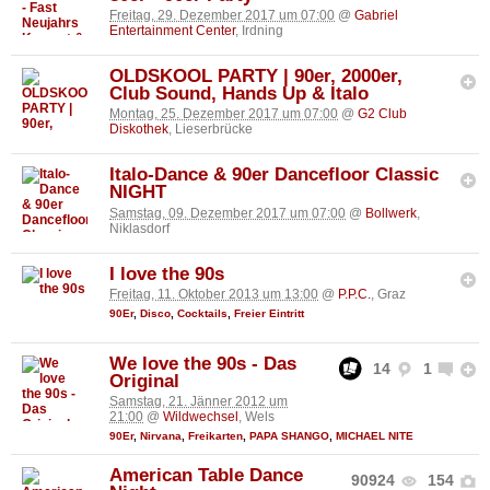
Freitag, 29. Dezember 2017 um 07:00
@
Gabriel
Entertainment Center
, Irdning
OLDSKOOL PARTY | 90er, 2000er,
Club Sound, Hands Up & Italo
Montag, 25. Dezember 2017 um 07:00
@
G2 Club
Diskothek
, Lieserbrücke
Italo-Dance & 90er Dancefloor Classic
NIGHT
Samstag, 09. Dezember 2017 um 07:00
@
Bollwerk
,
Niklasdorf
I love the 90s
Freitag, 11. Oktober 2013 um 13:00
@
P.P.C.
, Graz
90Er
,
Disco
,
Cocktails
,
Freier Eintritt
We love the 90s - Das
14
1
Original
Samstag, 21. Jänner 2012 um
21:00
@
Wildwechsel
, Wels
90Er
,
Nirvana
,
Freikarten
,
PAPA SHANGO
,
MICHAEL NITE
American Table Dance
90924
154