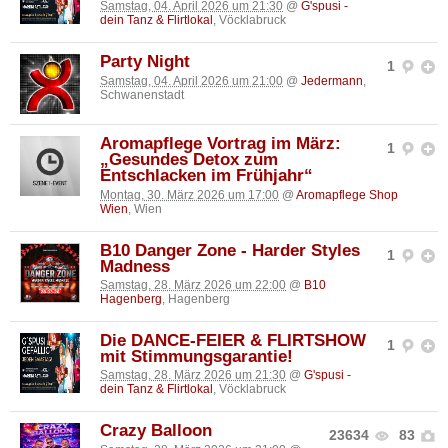
Samstag, 04. April 2026 um 21:30
@
G'spusi -
dein Tanz & Flirtlokal
, Vöcklabruck
Party Night
1
Samstag, 04. April 2026 um 21:00
@
Jedermann
,
Schwanenstadt
Aromapflege Vortrag im März:
1
„Gesundes Detox zum
Entschlacken im Frühjahr“
Montag, 30. März 2026 um 17:00
@
Aromapflege Shop
Wien
, Wien
B10 Danger Zone - Harder Styles
1
Madness
Samstag, 28. März 2026 um 22:00
@
B10
Hagenberg
, Hagenberg
Die DANCE-FEIER & FLIRTSHOW
1
mit Stimmungsgarantie!
Samstag, 28. März 2026 um 21:30
@
G'spusi -
dein Tanz & Flirtlokal
, Vöcklabruck
Crazy Balloon
23634
83