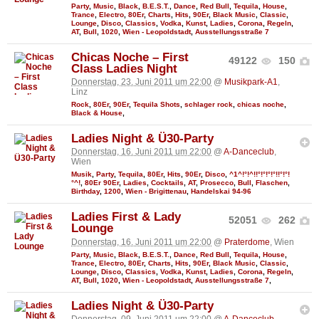
Party
,
Music
,
Black
,
B.E.S.T.
,
Dance
,
Red Bull
,
Tequila
,
House
,
Trance
,
Electro
,
80Er
,
Charts
,
Hits
,
90Er
,
Black Music
,
Classic
,
Lounge
,
Disco
,
Classics
,
Vodka
,
Kunst
,
Ladies
,
Corona
,
Regeln
,
AT
,
Bull
,
1020
,
Wien - Leopoldstadt
,
Ausstellungsstraße 7
Chicas Noche – First
49122
150
Class Ladies Night
Donnerstag, 23. Juni 2011 um 22:00
@
Musikpark-A1
,
Linz
Rock
,
80Er
,
90Er
,
Tequila Shots
,
schlager rock
,
chicas noche
,
Black & House
,
Ladies Night & Ü30-Party
Donnerstag, 16. Juni 2011 um 22:00
@
A-Danceclub
,
Wien
Musik
,
Party
,
Tequila
,
80Er
,
Hits
,
90Er
,
Disco
,
^1^!°!^!!°!°!°!°!!°!°!
°^!
,
80Er 90Er
,
Ladies
,
Cocktails
,
AT
,
Prosecco
,
Bull
,
Flaschen
,
Birthday
,
1200
,
Wien - Brigittenau
,
Handelskai 94-96
Ladies First & Lady
52051
262
Lounge
Donnerstag, 16. Juni 2011 um 22:00
@
Praterdome
, Wien
Party
,
Music
,
Black
,
B.E.S.T.
,
Dance
,
Red Bull
,
Tequila
,
House
,
Trance
,
Electro
,
80Er
,
Charts
,
Hits
,
90Er
,
Black Music
,
Classic
,
Lounge
,
Disco
,
Classics
,
Vodka
,
Kunst
,
Ladies
,
Corona
,
Regeln
,
AT
,
Bull
,
1020
,
Wien - Leopoldstadt
,
Ausstellungsstraße 7
,
Ladies Night & Ü30-Party