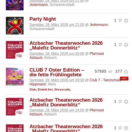
Samstag, 28. März 2026 um 21:00
@
Jedermann
, Schwanenstadt
Party Night
1
Samstag, 28. März 2026 um 21:00
@
Jedermann
,
Schwanenstadt
Atzbacher Theaterwochen 2026
1
„Malefiz Donnerblitz“
Samstag, 28. März 2026 um 20:00
@
Pfarrsaal
Atzbach
, Atzbach
CLUB 7 Oster Edition –
57995
377
die fette Frühlingsfete
Samstag, 28. März 2026 um 19:30
@
Club 7 - Tanzschule
Hippmann
, Wels
Club
,
Eintritt frei
,
Dresscode
,
Atzbacher Theaterwochen 2026
1
„Malefiz Donnerblitz“
Samstag, 28. März 2026 um 14:00
@
Pfarrsaal
Atzbach
, Atzbach
Atzbacher Theaterwochen 2026
1
„Malefiz Donnerblitz“