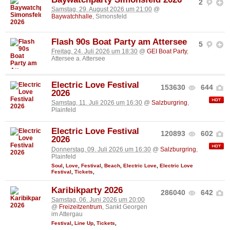
2
Samstag, 29. August 2026 um 21:00
@
Baywatchhalle
, Simonsfeld
Flash 90s Boat Party am Attersee
5
Freitag, 24. Juli 2026 um 18:30
@
GEI Boat Party
,
Attersee a. Attersee
Electric Love Festival
153630
644
2026
Samstag, 11. Juli 2026 um 16:30
@
Salzburgring
,
Plainfeld
Electric Love Festival
120893
602
2026
Donnerstag, 09. Juli 2026 um 16:30
@
Salzburgring
,
Plainfeld
Soul
,
Love
,
Festival
,
Beach
,
Electric Love
,
Electric Love
Festival
,
Tickets
,
Karibikparty 2026
286040
642
Samstag, 06. Juni 2026 um 20:00
@
Freizeitzentrum
, Sankt Georgen
im Attergau
Festival
,
Line Up
,
Tickets
,