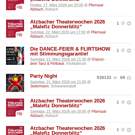
Freitag, 27. März 2026 um 20:00
@
Pfarrsaal
Atzbach
, Atzbach
Atzbacher Theaterwochen 2026
1
„Malefiz Donnerblitz“
Sonntag, 22. März 2026 um 17:00
@
Pfarrsaal
Atzbach
, Atzbach
Die DANCE-FEIER & FLIRTSHOW
1
mit Stimmungsgarantie!
Samstag, 21. März 2026 um 21:30
@
G'spusi -
dein Tanz & Flirtlokal
, Vöcklabruck
Party Night
539133
69
Samstag, 21. März 2026 um 21:00
@
Jedermann
, Schwanenstadt
Atzbacher Theaterwochen 2026
1
„Malefiz Donnerblitz“
Samstag, 21. März 2026 um 20:00
@
Pfarrsaal
Atzbach
, Atzbach
Atzbacher Theaterwochen 2026
1
„Malefiz Donnerblitz“