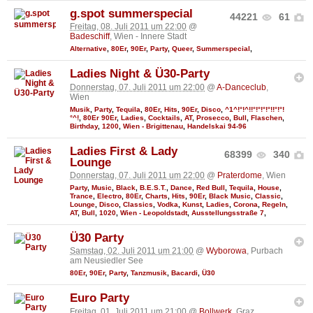
g.spot summerspecial
44221
61
Freitag, 08. Juli 2011 um 22:00
@
Badeschiff
, Wien - Innere Stadt
Alternative
,
80Er
,
90Er
,
Party
,
Queer
,
Summerspecial
,
Ladies Night & Ü30-Party
Donnerstag, 07. Juli 2011 um 22:00
@
A-Danceclub
,
Wien
Musik
,
Party
,
Tequila
,
80Er
,
Hits
,
90Er
,
Disco
,
^1^!°!^!!°!°!°!°!!°!°!
°^!
,
80Er 90Er
,
Ladies
,
Cocktails
,
AT
,
Prosecco
,
Bull
,
Flaschen
,
Birthday
,
1200
,
Wien - Brigittenau
,
Handelskai 94-96
Ladies First & Lady
68399
340
Lounge
Donnerstag, 07. Juli 2011 um 22:00
@
Praterdome
, Wien
Party
,
Music
,
Black
,
B.E.S.T.
,
Dance
,
Red Bull
,
Tequila
,
House
,
Trance
,
Electro
,
80Er
,
Charts
,
Hits
,
90Er
,
Black Music
,
Classic
,
Lounge
,
Disco
,
Classics
,
Vodka
,
Kunst
,
Ladies
,
Corona
,
Regeln
,
AT
,
Bull
,
1020
,
Wien - Leopoldstadt
,
Ausstellungsstraße 7
,
Ü30 Party
Samstag, 02. Juli 2011 um 21:00
@
Wyborowa
, Purbach
am Neusiedler See
80Er
,
90Er
,
Party
,
Tanzmusik
,
Bacardi
,
Ü30
Euro Party
Freitag, 01. Juli 2011 um 21:00
@
Bollwerk
, Graz