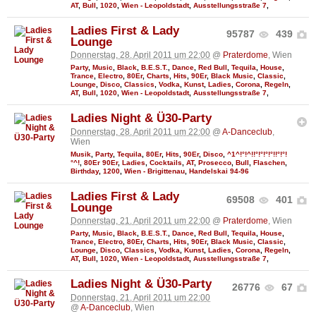
AT
,
Bull
,
1020
,
Wien - Leopoldstadt
,
Ausstellungsstraße 7
,
Ladies First & Lady
95787
439
Lounge
Donnerstag, 28. April 2011 um 22:00
@
Praterdome
, Wien
Party
,
Music
,
Black
,
B.E.S.T.
,
Dance
,
Red Bull
,
Tequila
,
House
,
Trance
,
Electro
,
80Er
,
Charts
,
Hits
,
90Er
,
Black Music
,
Classic
,
Lounge
,
Disco
,
Classics
,
Vodka
,
Kunst
,
Ladies
,
Corona
,
Regeln
,
AT
,
Bull
,
1020
,
Wien - Leopoldstadt
,
Ausstellungsstraße 7
,
Ladies Night & Ü30-Party
Donnerstag, 28. April 2011 um 22:00
@
A-Danceclub
,
Wien
Musik
,
Party
,
Tequila
,
80Er
,
Hits
,
90Er
,
Disco
,
^1^!°!^!!°!°!°!°!!°!°!
°^!
,
80Er 90Er
,
Ladies
,
Cocktails
,
AT
,
Prosecco
,
Bull
,
Flaschen
,
Birthday
,
1200
,
Wien - Brigittenau
,
Handelskai 94-96
Ladies First & Lady
69508
401
Lounge
Donnerstag, 21. April 2011 um 22:00
@
Praterdome
, Wien
Party
,
Music
,
Black
,
B.E.S.T.
,
Dance
,
Red Bull
,
Tequila
,
House
,
Trance
,
Electro
,
80Er
,
Charts
,
Hits
,
90Er
,
Black Music
,
Classic
,
Lounge
,
Disco
,
Classics
,
Vodka
,
Kunst
,
Ladies
,
Corona
,
Regeln
,
AT
,
Bull
,
1020
,
Wien - Leopoldstadt
,
Ausstellungsstraße 7
,
Ladies Night & Ü30-Party
26776
67
Donnerstag, 21. April 2011 um 22:00
@
A-Danceclub
, Wien