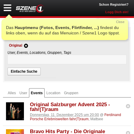
Schon Registriert?
Logg Dich ein!
Close
Das
Hauptmenu (Fotos, Events, Flirtfinder, ...)
findest du
Einfache Suche
links oben, wenn du auf das Menuicon / Szene1 Logo tippst.
Original
User, Events, Locations, Gruppen, Tags
Einfache Suche
Alles
User
Events
Location
Gruppen
Original Salzburger Advent 2025 -
fahr(T)raum
Donnerstag, 11. Dezember 2025 um 20:00
@
Ferdinand
Porsche Erlebniswelten fahr(T)raum
, Mattsee
Bravo Hits Party - Die Originale