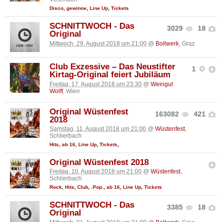
Disco
,
gewinne
,
Line Up
,
Tickets
SCHNITTWOCH - Das
3029
18
Original
Mittwoch, 29. August 2018 um 21:00
@
Bollwerk
, Graz
Club Exzessive – Das Neustifter
1
Kirtag-Original feiert Jubiläum
Freitag, 17. August 2018 um 23:30
@
Weingut
Wolff
, Wien
Original Wüstenfest
163082
421
2018
Samstag, 11. August 2018 um 21:00
@
Wüstenfest
,
Schlierbach
Hits
,
ab 16
,
Line Up
,
Tickets
,
Original Wüstenfest 2018
Freitag, 10. August 2018 um 21:00
@
Wüstenfest
,
Schlierbach
Rock
,
Hits
,
Club
,
.Pop.
,
ab 16
,
Line Up
,
Tickets
SCHNITTWOCH - Das
3385
18
Original