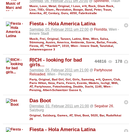
Sonntag, 06. Februar 2011 um 20:00
@
Spinnerei
, Traun
Music
,
Love
,
Metal
,
Original
,
I Love
,
●•It
,
Rock
,
Glam Rock
,
Live
,
70Er
,
Glam-
,
Revolution
,
Boogie
,
Band
,
Peter
,
Traun
,
Amerika
,
AT
,
Century
,
Guru
,
4050
,
Fabrikstraße
Fiesta - Hola America Latina
Samstag, 05. Februar 2011 um 22:00
@
Floridita
, Wien -
Innere Stadt
Musik
,
Frei
,
Original
,
Tanzen
,
Latino
,
Bitte
,
Wien
,
Salsa
,
Stimmung
,
Austro
,
America
,
Ambiente
,
Szene
,
Bailar
,
Freude
,
Fiesta
,
AT
,
**Karibik**
,
1010
,
Wien - Innere Stadt
,
Tanzlokal
,
Johannesgasse 3
RICH - looking for bad
44816
178
girls...
Samstag, 05. Februar 2011 um 21:00
@
Partyhouse
Reloaded
, Wien - Penzing
Party
,
Original
,
Bad Girl
,
Girl
,
Girls
,
Samstag
,
●•It
,
Queen
,
Club
,
Paris Hilton
,
Ibiza
,
Paris
,
Feiern
,
Events
,
Mädels
,
Ischgl
,
With
,
AT
,
Partyhouse
,
Fotoshooting
,
Double
,
Sucht
,
1140
,
Wien -
Penzing
,
Albert-Schweitzer Gasse 6
,
Das Boot
Dienstag, 01. Februar 2011 um 21:00
@
Segabar 26
,
Salzburg
Original
,
Salzburg
,
Games
,
AT
,
Shot
,
Boot
,
5020
,
Bar
,
Rudolfskai
26
Fiesta - Hola America Latina