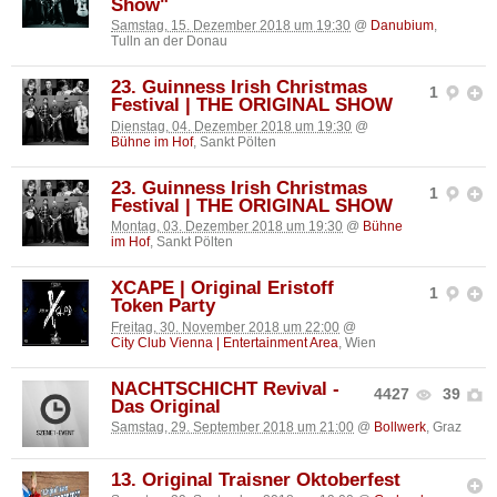
Show"
Samstag, 15. Dezember 2018 um 19:30
@
Danubium
,
Tulln an der Donau
23. Guinness Irish Christmas
1
Festival | THE ORIGINAL SHOW
Dienstag, 04. Dezember 2018 um 19:30
@
Bühne im Hof
, Sankt Pölten
23. Guinness Irish Christmas
1
Festival | THE ORIGINAL SHOW
Montag, 03. Dezember 2018 um 19:30
@
Bühne
im Hof
, Sankt Pölten
XCAPE | Original Eristoff
1
Token Party
Freitag, 30. November 2018 um 22:00
@
City Club Vienna | Entertainment Area
, Wien
NACHTSCHICHT Revival -
4427
39
Das Original
Samstag, 29. September 2018 um 21:00
@
Bollwerk
, Graz
13. Original Traisner Oktoberfest