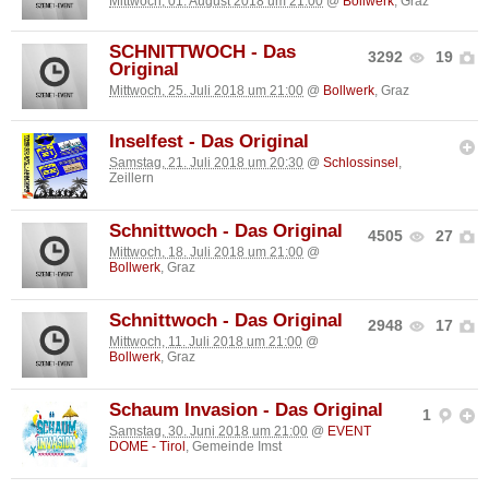
Mittwoch, 01. August 2018 um 21:00
@
Bollwerk
, Graz
SCHNITTWOCH - Das
3292
19
Original
Mittwoch, 25. Juli 2018 um 21:00
@
Bollwerk
, Graz
Inselfest - Das Original
Samstag, 21. Juli 2018 um 20:30
@
Schlossinsel
,
Zeillern
Schnittwoch - Das Original
4505
27
Mittwoch, 18. Juli 2018 um 21:00
@
Bollwerk
, Graz
Schnittwoch - Das Original
2948
17
Mittwoch, 11. Juli 2018 um 21:00
@
Bollwerk
, Graz
Schaum Invasion - Das Original
1
Samstag, 30. Juni 2018 um 21:00
@
EVENT
DOME - Tirol
, Gemeinde Imst