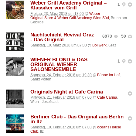
Weber Grill Academy Original –
1
Klassiker vom Grill
Freitag, 23. März 2018 um 18:00
@
Weber
Original Store & Weber Grill Academy Wien Süd
, Brunn am
Gebirge
Nachtschicht Revival Graz
6973
50
- Das Original
Samstag, 10. März 2018 um 07:00
@
Bollwerk
, Graz
WIENER BLOND & DAS
1
ORIGINAL WIENER
SALONENSEMBLE
Samstag, 24. Februar 2018 um 19:30
@
Bühne im Hof
,
Sankt Pölten
Originals Night at Cafe Carina
Mittwoch, 21. Februar 2018 um 07:00
@
Café Carina
,
Wien - Josefstadt
Berliner Club - Das Original aus Berlin
in Ilz
Samstag, 10. Februar 2018 um 07:00
@
oceans House
Club
, Ilz