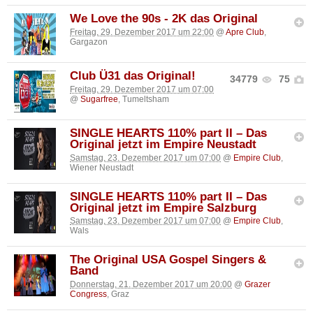
We Love the 90s - 2K das Original
Freitag, 29. Dezember 2017 um 22:00
@
Apre Club
,
Gargazon
Club Ü31 das Original!
34779
75
Freitag, 29. Dezember 2017 um 07:00
@
Sugarfree
, Tumeltsham
SINGLE HEARTS 110% part II – Das
Original jetzt im Empire Neustadt
Samstag, 23. Dezember 2017 um 07:00
@
Empire Club
,
Wiener Neustadt
SINGLE HEARTS 110% part II – Das
Original jetzt im Empire Salzburg
Samstag, 23. Dezember 2017 um 07:00
@
Empire Club
,
Wals
The Original USA Gospel Singers &
Band
Donnerstag, 21. Dezember 2017 um 20:00
@
Grazer
Congress
, Graz