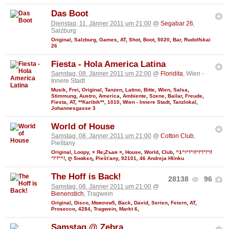
Das Boot
Dienstag, 11. Jänner 2011 um 21:00
@
Segabar 26
,
Salzburg
Original
,
Salzburg
,
Games
,
AT
,
Shot
,
Boot
,
5020
,
Bar
,
Rudolfskai
26
Fiesta - Hola America Latina
Samstag, 08. Jänner 2011 um 22:00
@
Floridita
, Wien -
Innere Stadt
Musik
,
Frei
,
Original
,
Tanzen
,
Latino
,
Bitte
,
Wien
,
Salsa
,
Stimmung
,
Austro
,
America
,
Ambiente
,
Szene
,
Bailar
,
Freude
,
Fiesta
,
AT
,
**Karibik**
,
1010
,
Wien - Innere Stadt
,
Tanzlokal
,
Johannesgasse 3
World of House
Samstag, 08. Jänner 2011 um 21:00
@
Cotton Club
,
Pieštany
Original
,
Loopy
,
× Яє¡Zъaя ×
,
House
,
World
,
Club
,
^1^!°!^!!°!°!°!°!!
°!°!°^!
,
ღ Sнαkєη
,
Piešťany
,
92101
,
46 Andreja Hlinku
The Hoff is Back!
28138
96
Samstag, 08. Jänner 2011 um 21:00
@
Bienenstich
, Tragwein
Original
,
Disco
,
Мαяσσи5
,
Back
,
David
,
Serien
,
Feiern
,
AT
,
Prosecco
,
4284
,
Tragwein
,
Markt 6
,
Samstag @ Zebra