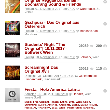
Original Reggae Dancehall /
Boomarang Sound & Friends
Freitag, 01. Dezember 2017 um 07:00
@
Warehouse
, St.
Pölten
Gschpusi - Das Original aus
Österreich
Freitag, 17. November 2017 um 07:00
@
Mondsee Alm
,
Mondsee
Students' Night "The
29289
200
Original"| 10.11.2017 -
Bollwerk Wien
Freitag, 10. November 2017 um 07:00
@
Bollwerk
, Wien
Screamnight Das
20016
115
Original Xvii
Dienstag, 31. Oktober 2017 um 07:00
@
Oldtimerhalle
Blindenmarkt
, Blindenmarkt
Fiesta - Hola America Latina
Samstag, 30. Juli 2011 um 22:00
@
Floridita
, Wien -
Innere Stadt
Musik
,
Frei
,
Original
,
Tanzen
,
Latino
,
Bitte
,
Wien
,
Salsa
,
Stimmung
,
Austro
,
America
,
Ambiente
,
Szene
,
Bailar
,
Freude
,
Fiesta
,
AT
,
**Karibik**
,
1010
,
Wien - Innere Stadt
,
Tanzlokal
,