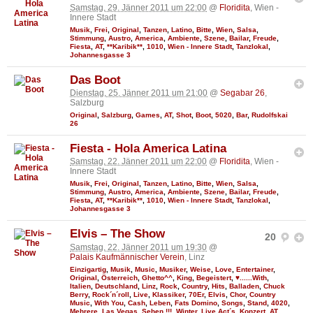
Samstag, 29. Jänner 2011 um 22:00
@
Floridita
, Wien -
Innere Stadt
Musik
,
Frei
,
Original
,
Tanzen
,
Latino
,
Bitte
,
Wien
,
Salsa
,
Stimmung
,
Austro
,
America
,
Ambiente
,
Szene
,
Bailar
,
Freude
,
Fiesta
,
AT
,
**Karibik**
,
1010
,
Wien - Innere Stadt
,
Tanzlokal
,
Johannesgasse 3
Das Boot
Dienstag, 25. Jänner 2011 um 21:00
@
Segabar 26
,
Salzburg
Original
,
Salzburg
,
Games
,
AT
,
Shot
,
Boot
,
5020
,
Bar
,
Rudolfskai
26
Fiesta - Hola America Latina
Samstag, 22. Jänner 2011 um 22:00
@
Floridita
, Wien -
Innere Stadt
Musik
,
Frei
,
Original
,
Tanzen
,
Latino
,
Bitte
,
Wien
,
Salsa
,
Stimmung
,
Austro
,
America
,
Ambiente
,
Szene
,
Bailar
,
Freude
,
Fiesta
,
AT
,
**Karibik**
,
1010
,
Wien - Innere Stadt
,
Tanzlokal
,
Johannesgasse 3
Elvis – The Show
20
Samstag, 22. Jänner 2011 um 19:30
@
Palais Kaufmännischer Verein
, Linz
Einzigartig
,
Musik
,
Music
,
Musiker
,
Weise
,
Love
,
Entertainer
,
Original
,
Österreich
,
Ghetto^^
,
King
,
Begeistert
,
♥......With
,
Italien
,
Deutschland
,
Linz
,
Rock
,
Country
,
Hits
,
Balladen
,
Chuck
Berry
,
Rock´n´roll
,
Live
,
Klassiker
,
70Er
,
Elvis
,
Chor
,
Country
Music
,
With You
,
Cash
,
Leben
,
Fats Domino
,
Songs
,
Stand
,
4020
,
Mehrere
,
Las Vegas
,
Sehen !!!
,
Winter
,
Live Act´s
,
Konzert
,
AT
,