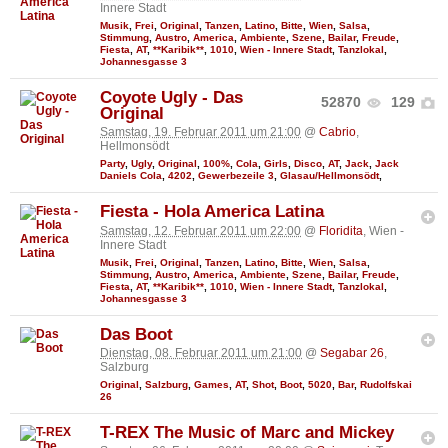
Innere Stadt
Musik
,
Frei
,
Original
,
Tanzen
,
Latino
,
Bitte
,
Wien
,
Salsa
,
Stimmung
,
Austro
,
America
,
Ambiente
,
Szene
,
Bailar
,
Freude
,
Fiesta
,
AT
,
**Karibik**
,
1010
,
Wien - Innere Stadt
,
Tanzlokal
,
Johannesgasse 3
Coyote Ugly - Das
52870
129
Original
Samstag, 19. Februar 2011 um 21:00
@
Cabrio
,
Hellmonsödt
Party
,
Ugly
,
Original
,
100%
,
Cola
,
Girls
,
Disco
,
AT
,
Jack
,
Jack
Daniels Cola
,
4202
,
Gewerbezeile 3
,
Glasau/Hellmonsödt
,
Fiesta - Hola America Latina
Samstag, 12. Februar 2011 um 22:00
@
Floridita
, Wien -
Innere Stadt
Musik
,
Frei
,
Original
,
Tanzen
,
Latino
,
Bitte
,
Wien
,
Salsa
,
Stimmung
,
Austro
,
America
,
Ambiente
,
Szene
,
Bailar
,
Freude
,
Fiesta
,
AT
,
**Karibik**
,
1010
,
Wien - Innere Stadt
,
Tanzlokal
,
Johannesgasse 3
Das Boot
Dienstag, 08. Februar 2011 um 21:00
@
Segabar 26
,
Salzburg
Original
,
Salzburg
,
Games
,
AT
,
Shot
,
Boot
,
5020
,
Bar
,
Rudolfskai
26
T-REX The Music of Marc and Mickey