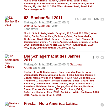
Musik
,
Frei
,
Original
,
Tanzen
,
Latino
,
Bitte
,
Wien
,
Salsa
,
Stimmung
,
Austro
,
America
,
Ambiente
,
Szene
,
Bailar
,
Freude
,
Fiesta
,
AT
,
**Karibik**
,
1010
,
Wien - Innere Stadt
,
Tanzlokal
,
Johannesgasse 3
,
62. BonbonBall 2011
148648
136
Freitag, 04. März 2011 um 21:00
@
Wiener Konzerthaus
, Wien -
Landstraße
Musik
,
Schokolade
,
Music
,
Original
,
???,Good,???
,
Wolf
,
Wien
,
Heinz
,
Radio
,
Disco
,
Live
,
Ballroom
,
Cuba
,
Radio Arabella
,
Orchestra
,
Band
,
Stadt
,
Zeichen
,
Gewinnen
,
Ball
,
*Kosmetik
,
Cocktailbar
,
Himmel
,
AT
,
Cole
,
Aperol
,
Leitung
,
Gruppe
,
♦ Ңөηба
2000
,
Luftballons
,
Orchester
,
1030
,
Wien - Landstraße
,
2100
,
400
,
2011
,
Lothringenstraße 20
,
2400
,
2130
,
Die Schlagernacht des Jahres
1
2011
Freitag, 04. März 2011 um 20:00
@
Salzburg
Arena
, Salzburg
Ehrlich
,
Treu
,
Selbstbewusst
,
Bodenständig
,
Facettenreich
,
Unglaublich
,
Musik
,
Einmalig
,
Liebe
,
Fertig
,
Lachen
,
Musiker
,
Genau
,
Mama
,
Weiblich !
,
Original
,
Feuer
,
Klar
,
Bisschen.......
,
-
>>Simone...
,
Spanisch
,
Frisch
,
Salzburg
,
Blues
,
Charts
,
Hits
,
Balladen
,
Liebeslieder
,
Stars
,
Lieder
,
.Pop.
,
Sounds
,
Nik P.
,
Amadeus
,
Paldauer
,
Leben
,
Songs
,
Grand
,
Lieben
,
Karriere
,
Event
,
Konzert
,
Gedanken
,
AT
,
Rom^^
,
Liebt
,
Erfolg
,
Außergewöhnliche
,
Frey
,
2009
,
Achtziger
,
White
,
Publikum
,
5020
,
2011
,
Am Messezentrum 1
,
2006
Fiesta - Hola America Latina