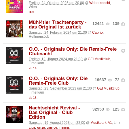
Freitag, 24. Oktober 2025 um 20:00
@
Weberknecht
,
Wien
Hits
Mühl4tler Trachtenparty -
12441
139
das Original ist zurück
Samstag, 24. Februar 2024 um 21:30
@
Cabrio
,
Hellmonsödt
O.O. - Originals Only: Die Remix-Freie
Clubnacht
Freitag, 12. Jänner 2024 um 21:30
@
GEI Musikclub
,
Timelkam
ab 16
O.O. - Originals Only: Die
19637
72
Remix-Freie Club
Samstag, 23. September 2023 um 21:30
@
GEI Musikclub
,
Timelkam
ab 16
,
Nachtschicht Revival -
32953
123
Das Original - Club
Edition
Samstag, 19. August 2023 um 22:00
@
Musikpark-A1
, Linz
Club
,
Ab 18
,
Line Up
,
Tickets
,