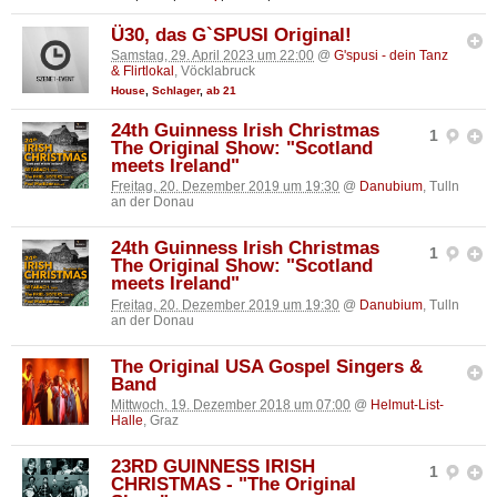
Ü30, das G`SPUSI Original!
Samstag, 29. April 2023 um 22:00
@
G'spusi - dein Tanz
& Flirtlokal
, Vöcklabruck
House
,
Schlager
,
ab 21
24th Guinness Irish Christmas
1
The Original Show: "Scotland
meets Ireland"
Freitag, 20. Dezember 2019 um 19:30
@
Danubium
, Tulln
an der Donau
24th Guinness Irish Christmas
1
The Original Show: "Scotland
meets Ireland"
Freitag, 20. Dezember 2019 um 19:30
@
Danubium
, Tulln
an der Donau
The Original USA Gospel Singers &
Band
Mittwoch, 19. Dezember 2018 um 07:00
@
Helmut-List-
Halle
, Graz
23RD GUINNESS IRISH
1
CHRISTMAS - "The Original