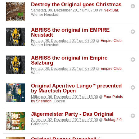
Destroy the Original goes Christmas
Samstag, 09. Dezember 2017 um 07:00
@
Next Bar
,
Wiener Neustadt
ABRISS the original im EMPIRE
Neustadt
Freitag, 08. Dezember 2017 um 07:00
@
Empire Club
,
Wiener Neustadt
ABRISS the original im Empire
Salzburg
Freitag, 08. Dezember 2017 um 07:00
@
Empire Club
,
Wals
Original Aperitivo Lungo * presented
by Maretsch Open
Mittwoch, 06. Dezember 2017 um 16:00
@
Four Points
by Sheraton
, Bozen
Jägermeister Party - Das Original
Samstag, 02. Dezember 2017 um 07:00
@
Schlag 2.0
,
Grünbach