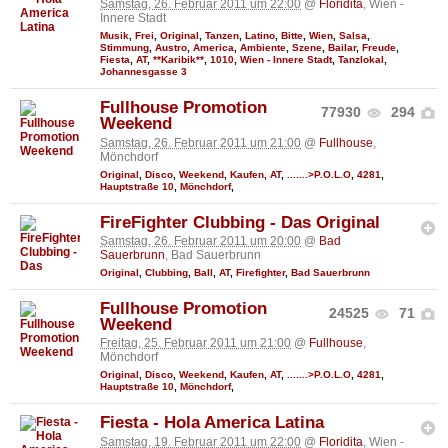
Samstag, 26. Februar 2011 um 22:00
@
Floridita
, Wien -
Innere Stadt
Musik
,
Frei
,
Original
,
Tanzen
,
Latino
,
Bitte
,
Wien
,
Salsa
,
Stimmung
,
Austro
,
America
,
Ambiente
,
Szene
,
Bailar
,
Freude
,
Fiesta
,
AT
,
**Karibik**
,
1010
,
Wien - Innere Stadt
,
Tanzlokal
,
Johannesgasse 3
Fullhouse Promotion
77930
294
Weekend
Samstag, 26. Februar 2011 um 21:00
@
Fullhouse
,
Mönchdorf
Original
,
Disco
,
Weekend
,
Kaufen
,
AT
,
.......>P.O.L.O
,
4281
,
Hauptstraße 10
,
Mönchdorf
,
FireFighter Clubbing - Das Original
Samstag, 26. Februar 2011 um 20:00
@
Bad
Sauerbrunn
, Bad Sauerbrunn
Original
,
Clubbing
,
Ball
,
AT
,
Firefighter
,
Bad Sauerbrunn
Fullhouse Promotion
24525
71
Weekend
Freitag, 25. Februar 2011 um 21:00
@
Fullhouse
,
Mönchdorf
Original
,
Disco
,
Weekend
,
Kaufen
,
AT
,
.......>P.O.L.O
,
4281
,
Hauptstraße 10
,
Mönchdorf
,
Fiesta - Hola America Latina
Samstag, 19. Februar 2011 um 22:00
@
Floridita
, Wien -