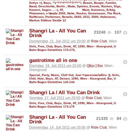
Kellys =)
,
Boys
,
^1^!°!^!!°!°!°!°!!°!°!°^!
,
Beach
,
Boogie
,
Familie
,
Band
,
Geschichte
,
Berlin
,
Mode
,
Spielen
,
Events
,
Rocken
,
Gigs
,
Konzert
,
Sagen.....:-)
,
AT
,
Want
,
Guinness
,
Erfolg
,
Phänomen
,
♦ Ңөηба 2000
,
Nette
,
Rockin
,
Gemeinsam
,
The Rock
,
Raiffeisen
,
Performen
,
Benefiz
,
6845
,
2011
,
5500
,
Hohenems
,
Markus Sittikus Straße 12
Shangri La - All You Can
23248
107
Drink
Donnerstag, 21. Juli 2011 um 20:00
@
Ride Club
, Wien
Girls
,
Free
,
Club
,
Boys
,
Drink
,
AT
,
1090
,
Wien - Alsergrund
,
U
Bahn Bogen Gürtellinie 173-175
,
gastrotime all in one
Dienstag, 19. Juli 2011 um 20:00
@
Q[kju:] Bar
, Wien -
Alsergrund
Special
,
Party
,
Music
,
Chill Out
,
Just Υηвєѕċняєîвℓîċн :))
,
Girls
,
Chill
,
Hole
,
Boys
,
AT
,
Deinen
,
1090
,
Wien - Alsergrund
,
Bar
,
U
Bahn Bogen Gürtellinie 142-144
Shangri La / All You Can Drink
Sonntag, 17. Juli 2011 um 20:00
@
Ride Club
, Wien
Girls
,
Free
,
Club
,
Boys
,
Drink
,
AT
,
1090
,
Wien - Alsergrund
,
U
Bahn Bogen Gürtellinie 173-175
Shangri La - All You Can
21335
84
Drink
Donnerstag, 14. Juli 2011 um 20:00
@
Ride Club
, Wien