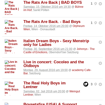
The Rats Are Back | BAD BOYS
1
Samstag, 15. Oktober 2016 um 19:30
@
Bühne
im Hof
, Sankt Pölten
The Rats Are Back. - Bad Boys
1
Freitag, 14. Oktober 2016 um 20:00
@
Orpheum
Wien
, Wien - Donaustadt
Italien Dream Boys - Sexy Menstrip
only for Ladies
Freitag, 30. September 2016 um 21:00
@
Johnnys - The
Castle of Emotions
, Oberndorf bei Salzburg
Live in concert: Cocoleo and the
Oldboys
Montag, 29. August 2016 um 19:00
@
academy Cafe-
Bar
, Salzburg
The Real Holy Boys im
3
Lentner
Samstag, 02. Juli 2016 um 20:00
@
Weingut
Lentner
, Wien
Boysetsfire (USA) & Support