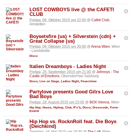
LOST COWBOYS live @ the CAFETI
CLUB
Freitag, 09. Oktober 2015 um 22:00
@
Cafeti Club
,
Amstetten
Boysetsfire (us) + Silverstein (cdn) +
Great Collapse (us)
Freitag, 09. Oktober 2015 um 20:00
@
Arena Wien
, Wien
- Landstraße
Disco
Italien Dreamboys - Ladies Night
Freitag, 25. September 2015 um 21:00
@
Johnnys - The
Castle of Emotions
, Oberndorf bei Salzburg
Disco
,
Live on Stage
,
Ladies Night
,
Feuershow
Partylove presents Good Gilrs Love
Bad Boys
Freitag, 28. August 2015 um 23:00
@
BOX Vienna
, Wien
Hip Hop
,
House
,
Hiphop
,
Club
,
R´n´b
,
Disco
,
Dresscode
,
Freier
Eintritt
Hip Hop vs. RocknRoll feat. Die Boys
(Deichkind)
Samstag, 16. Mai 2015 um 18:30
@
The Loft
, Wien