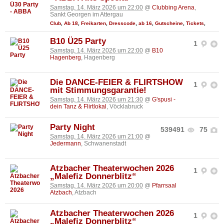
Samstag, 14. März 2026 um 22:00
@
Clubbing Arena
,
Sankt Georgen im Attergau
Club
,
Ab 18
,
Freikarten
,
Dresscode
,
ab 16
,
Gutscheine
,
Tickets
,
B10 Ü25 Party
1
Samstag, 14. März 2026 um 22:00
@
B10
Hagenberg
, Hagenberg
Die DANCE-FEIER & FLIRTSHOW
1
mit Stimmungsgarantie!
Samstag, 14. März 2026 um 21:30
@
G'spusi -
dein Tanz & Flirtlokal
, Vöcklabruck
Party Night
539491
75
Samstag, 14. März 2026 um 21:00
@
Jedermann
, Schwanenstadt
Atzbacher Theaterwochen 2026
1
„Malefiz Donnerblitz“
Samstag, 14. März 2026 um 20:00
@
Pfarrsaal
Atzbach
, Atzbach
Atzbacher Theaterwochen 2026
1
„Malefiz Donnerblitz“