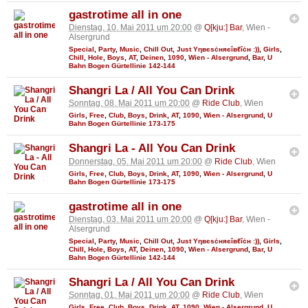
gastrotime all in one
Dienstag, 10. Mai 2011 um 20:00
@
Q[kju:] Bar
, Wien -
Alsergrund
Special
,
Party
,
Music
,
Chill Out
,
Just Υηвєѕċняєîвℓîċн :))
,
Girls
,
Chill
,
Hole
,
Boys
,
AT
,
Deinen
,
1090
,
Wien - Alsergrund
,
Bar
,
U
Bahn Bogen Gürtellinie 142-144
Shangri La / All You Can Drink
Sonntag, 08. Mai 2011 um 20:00
@
Ride Club
, Wien
Girls
,
Free
,
Club
,
Boys
,
Drink
,
AT
,
1090
,
Wien - Alsergrund
,
U
Bahn Bogen Gürtellinie 173-175
Shangri La - All You Can Drink
Donnerstag, 05. Mai 2011 um 20:00
@
Ride Club
, Wien
Girls
,
Free
,
Club
,
Boys
,
Drink
,
AT
,
1090
,
Wien - Alsergrund
,
U
Bahn Bogen Gürtellinie 173-175
gastrotime all in one
Dienstag, 03. Mai 2011 um 20:00
@
Q[kju:] Bar
, Wien -
Alsergrund
Special
,
Party
,
Music
,
Chill Out
,
Just Υηвєѕċняєîвℓîċн :))
,
Girls
,
Chill
,
Hole
,
Boys
,
AT
,
Deinen
,
1090
,
Wien - Alsergrund
,
Bar
,
U
Bahn Bogen Gürtellinie 142-144
Shangri La / All You Can Drink
Sonntag, 01. Mai 2011 um 20:00
@
Ride Club
, Wien
Girls
,
Free
,
Club
,
Boys
,
Drink
,
AT
,
1090
,
Wien - Alsergrund
,
U