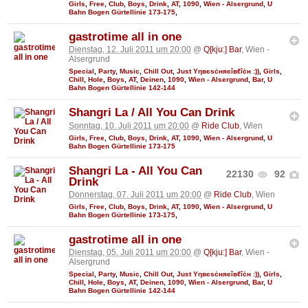
Girls
,
Free
,
Club
,
Boys
,
Drink
,
AT
,
1090
,
Wien - Alsergrund
,
U
Bahn Bogen Gürtellinie 173-175
,
gastrotime all in one
Dienstag, 12. Juli 2011 um 20:00
@
Q[kju:] Bar
, Wien -
Alsergrund
Special
,
Party
,
Music
,
Chill Out
,
Just Υηвєѕċняєîвℓîċн :))
,
Girls
,
Chill
,
Hole
,
Boys
,
AT
,
Deinen
,
1090
,
Wien - Alsergrund
,
Bar
,
U
Bahn Bogen Gürtellinie 142-144
Shangri La / All You Can Drink
Sonntag, 10. Juli 2011 um 20:00
@
Ride Club
, Wien
Girls
,
Free
,
Club
,
Boys
,
Drink
,
AT
,
1090
,
Wien - Alsergrund
,
U
Bahn Bogen Gürtellinie 173-175
Shangri La - All You Can
22130
92
Drink
Donnerstag, 07. Juli 2011 um 20:00
@
Ride Club
, Wien
Girls
,
Free
,
Club
,
Boys
,
Drink
,
AT
,
1090
,
Wien - Alsergrund
,
U
Bahn Bogen Gürtellinie 173-175
,
gastrotime all in one
Dienstag, 05. Juli 2011 um 20:00
@
Q[kju:] Bar
, Wien -
Alsergrund
Special
,
Party
,
Music
,
Chill Out
,
Just Υηвєѕċняєîвℓîċн :))
,
Girls
,
Chill
,
Hole
,
Boys
,
AT
,
Deinen
,
1090
,
Wien - Alsergrund
,
Bar
,
U
Bahn Bogen Gürtellinie 142-144