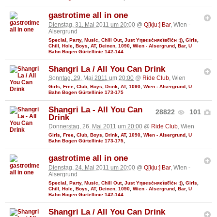
gastrotime all in one
Dienstag, 31. Mai 2011 um 20:00
@
Q[kju:] Bar
, Wien -
Alsergrund
Special
,
Party
,
Music
,
Chill Out
,
Just Υηвєѕċняєîвℓîċн :))
,
Girls
,
Chill
,
Hole
,
Boys
,
AT
,
Deinen
,
1090
,
Wien - Alsergrund
,
Bar
,
U
Bahn Bogen Gürtellinie 142-144
Shangri La / All You Can Drink
Sonntag, 29. Mai 2011 um 20:00
@
Ride Club
, Wien
Girls
,
Free
,
Club
,
Boys
,
Drink
,
AT
,
1090
,
Wien - Alsergrund
,
U
Bahn Bogen Gürtellinie 173-175
Shangri La - All You Can
28822
101
Drink
Donnerstag, 26. Mai 2011 um 20:00
@
Ride Club
, Wien
Girls
,
Free
,
Club
,
Boys
,
Drink
,
AT
,
1090
,
Wien - Alsergrund
,
U
Bahn Bogen Gürtellinie 173-175
,
gastrotime all in one
Dienstag, 24. Mai 2011 um 20:00
@
Q[kju:] Bar
, Wien -
Alsergrund
Special
,
Party
,
Music
,
Chill Out
,
Just Υηвєѕċняєîвℓîċн :))
,
Girls
,
Chill
,
Hole
,
Boys
,
AT
,
Deinen
,
1090
,
Wien - Alsergrund
,
Bar
,
U
Bahn Bogen Gürtellinie 142-144
Shangri La / All You Can Drink