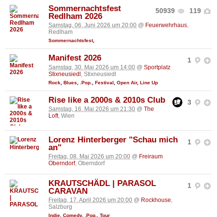
Sommernachtsfest
50939
119
Redlham 2026
Samstag, 06. Juni 2026 um 20:00
@
Feuerwehrhaus
,
Redlham
Sommernachtsfest
,
Manifest 2026
1
Samstag, 30. Mai 2026 um 14:00
@
Sportplatz
Stixneusiedl
, Stixneusiedl
Rock
,
Blues
,
.Pop.
,
Festival
,
Open Air
,
Line Up
Rise like a 2000s & 2010s Club
3
Samstag, 16. Mai 2026 um 21:30
@
The
Loft
, Wien
Lorenz Hinterberger "Schau mich
1
an"
Freitag, 08. Mai 2026 um 20:00
@
Freiraum
Oberndorf
, Oberndorf
KRAUTSCHÄDL | PARASOL
1
CARAVAN
Freitag, 17. April 2026 um 20:00
@
Rockhouse
,
Salzburg
Indie
,
Comedy
,
.Pop.
,
Tour