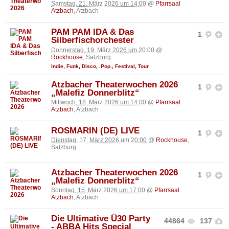
Samstag, 21. März 2026 um 14:00
@
Pfarrsaal
Atzbach
, Atzbach
PAM PAM IDA & Das
1
Silberfischorchester
Donnerstag, 19. März 2026 um 20:00
@
Rockhouse
, Salzburg
Indie
,
Funk
,
Disco
,
.Pop.
,
Festival
,
Tour
Atzbacher Theaterwochen 2026
1
„Malefiz Donnerblitz“
Mittwoch, 18. März 2026 um 14:00
@
Pfarrsaal
Atzbach
, Atzbach
ROSMARIN (DE) LIVE
1
Dienstag, 17. März 2026 um 20:00
@
Rockhouse
,
Salzburg
Atzbacher Theaterwochen 2026
1
„Malefiz Donnerblitz“
Sonntag, 15. März 2026 um 17:00
@
Pfarrsaal
Atzbach
, Atzbach
Die Ultimative Ü30 Party
44864
137
- ABBA Hits Special