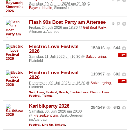
Samstag, 29. August 2026 um 21:00
@
Baywatchhalle
, Simonsfeld
Flash 90s Boat Party am Attersee
5
Freitag, 24. Juli 2026 um 18:30
@
GEI Boat Party
,
Attersee a. Attersee
Electric Love Festival
153016
644
2026
Samstag, 11. Juli 2026 um 16:30
@
Salzburgring
,
Plainfeld
Electric Love Festival
119997
602
2026
Donnerstag, 09. Juli 2026 um 16:30
@
Salzburgring
,
Plainfeld
Soul
,
Love
,
Festival
,
Beach
,
Electric Love
,
Electric Love
Festival
,
Tickets
,
Karibikparty 2026
284549
642
Samstag, 06. Juni 2026 um 20:00
@
Freizeitzentrum
, Sankt Georgen
im Attergau
Festival
,
Line Up
,
Tickets
,