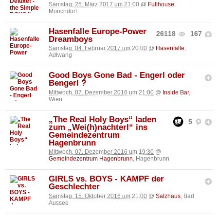
Samstag, 25. März 2017 um 21:00
@
Fullhouse
,
Mönchdorf
Hasenfalle Europe-Power
26118
167
Dreamboys
Samstag, 04. Februar 2017 um 20:00
@
Hasenfalle
,
Adlwang
Good Boys Gone Bad - Engerl oder
Bengerl ?
Mittwoch, 07. Dezember 2016 um 21:00
@
Inside Bar
,
Wien
„The Real Holy Boys“ laden
5
zum „Wei(h)nachterl“ ins
Gemeindezentrum
Hagenbrunn
Mittwoch, 07. Dezember 2016 um 19:30
@
Gemeindezentrum Hagenbrunn
, Hagenbrunn
GIRLS vs. BOYS - KAMPF der
Geschlechter
Samstag, 15. Oktober 2016 um 21:00
@
Salzhaus
, Bad
Aussee