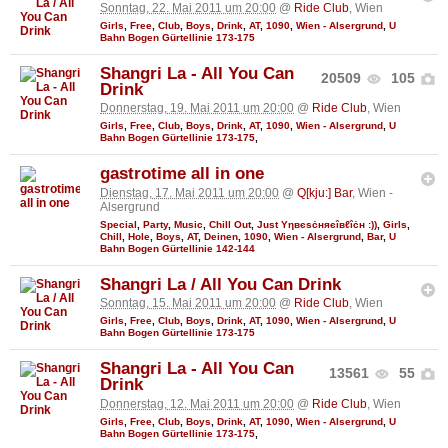
Sonntag, 22. Mai 2011 um 20:00
@
Ride Club
, Wien
Girls
,
Free
,
Club
,
Boys
,
Drink
,
AT
,
1090
,
Wien - Alsergrund
,
U
Bahn Bogen Gürtellinie 173-175
Shangri La - All You Can
20509
105
Drink
Donnerstag, 19. Mai 2011 um 20:00
@
Ride Club
, Wien
Girls
,
Free
,
Club
,
Boys
,
Drink
,
AT
,
1090
,
Wien - Alsergrund
,
U
Bahn Bogen Gürtellinie 173-175
,
gastrotime all in one
Dienstag, 17. Mai 2011 um 20:00
@
Q[kju:] Bar
, Wien -
Alsergrund
Special
,
Party
,
Music
,
Chill Out
,
Just Υηвєѕċняєîвℓîċн :))
,
Girls
,
Chill
,
Hole
,
Boys
,
AT
,
Deinen
,
1090
,
Wien - Alsergrund
,
Bar
,
U
Bahn Bogen Gürtellinie 142-144
Shangri La / All You Can Drink
Sonntag, 15. Mai 2011 um 20:00
@
Ride Club
, Wien
Girls
,
Free
,
Club
,
Boys
,
Drink
,
AT
,
1090
,
Wien - Alsergrund
,
U
Bahn Bogen Gürtellinie 173-175
Shangri La - All You Can
13561
55
Drink
Donnerstag, 12. Mai 2011 um 20:00
@
Ride Club
, Wien
Girls
,
Free
,
Club
,
Boys
,
Drink
,
AT
,
1090
,
Wien - Alsergrund
,
U
Bahn Bogen Gürtellinie 173-175
,