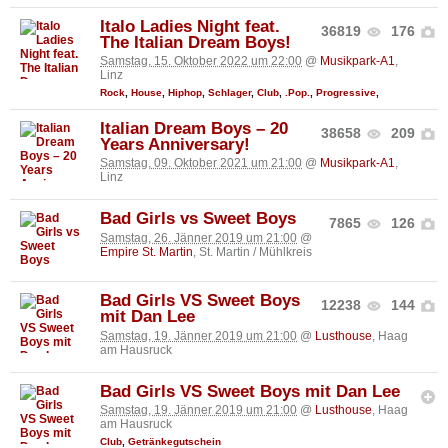
Italo Ladies Night feat.
36819
176
The Italian Dream Boys!
Samstag, 15. Oktober 2022 um 22:00
@
Musikpark-A1
,
Linz
Rock
,
House
,
Hiphop
,
Schlager
,
Club
,
.Pop.
,
Progressive
,
Italian Dream Boys – 20
38658
209
Years Anniversary!
Samstag, 09. Oktober 2021 um 21:00
@
Musikpark-A1
,
Linz
Bad Girls vs Sweet Boys
7865
126
Samstag, 26. Jänner 2019 um 21:00
@
Empire St. Martin
, St. Martin / Mühlkreis
Bad Girls VS Sweet Boys
12238
144
mit Dan Lee
Samstag, 19. Jänner 2019 um 21:00
@
Lusthouse
, Haag
am Hausruck
Bad Girls VS Sweet Boys mit Dan Lee
Samstag, 19. Jänner 2019 um 21:00
@
Lusthouse
, Haag
am Hausruck
Club
,
Getränkegutschein