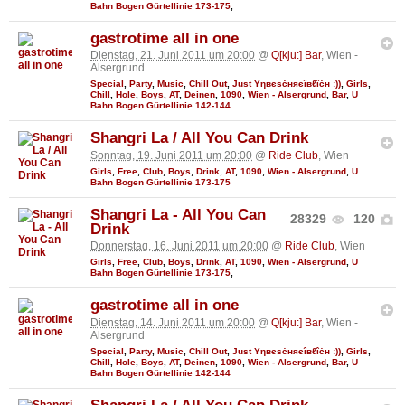
Bahn Bogen Gürtellinie 173-175
,
gastrotime all in one
Dienstag, 21. Juni 2011 um 20:00
@
Q[kju:] Bar
, Wien -
Alsergrund
Special
,
Party
,
Music
,
Chill Out
,
Just Υηвєѕċняєîвℓîċн :))
,
Girls
,
Chill
,
Hole
,
Boys
,
AT
,
Deinen
,
1090
,
Wien - Alsergrund
,
Bar
,
U
Bahn Bogen Gürtellinie 142-144
Shangri La / All You Can Drink
Sonntag, 19. Juni 2011 um 20:00
@
Ride Club
, Wien
Girls
,
Free
,
Club
,
Boys
,
Drink
,
AT
,
1090
,
Wien - Alsergrund
,
U
Bahn Bogen Gürtellinie 173-175
Shangri La - All You Can
28329
120
Drink
Donnerstag, 16. Juni 2011 um 20:00
@
Ride Club
, Wien
Girls
,
Free
,
Club
,
Boys
,
Drink
,
AT
,
1090
,
Wien - Alsergrund
,
U
Bahn Bogen Gürtellinie 173-175
,
gastrotime all in one
Dienstag, 14. Juni 2011 um 20:00
@
Q[kju:] Bar
, Wien -
Alsergrund
Special
,
Party
,
Music
,
Chill Out
,
Just Υηвєѕċняєîвℓîċн :))
,
Girls
,
Chill
,
Hole
,
Boys
,
AT
,
Deinen
,
1090
,
Wien - Alsergrund
,
Bar
,
U
Bahn Bogen Gürtellinie 142-144