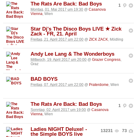
The Rats Are Back: Bad Boys
1
Montag, 01. Mai 2017 um 19:30
@
Casanova
Vienna
, Wien
Star Dj's The Disco Boys LIVE ★ Zick
Zack - FR, 21. April
Freitag, 21. April 2017 um 22:00
@
ZICK ZACK
, Mödling
Andy Lee Lang & The Wonderboys
Mittwoch, 19. April 2017 um 20:00
@
Grazer Congress
,
Graz
BAD BOYS
Freitag, 07. April 2017 um 22:00
@
Praterdome
, Wien
The Rats Are Back: Bad Boys
1
Sonntag, 02. April 2017 um 19:00
@
Casanova
Vienna
, Wien
Ladies NIGHT Deluxe! -
13231
73
the Simple BOYS live