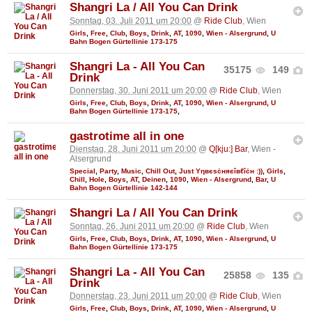
Shangri La / All You Can Drink
Sonntag, 03. Juli 2011 um 20:00
@
Ride Club
, Wien
Girls
,
Free
,
Club
,
Boys
,
Drink
,
AT
,
1090
,
Wien - Alsergrund
,
U
Bahn Bogen Gürtellinie 173-175
Shangri La - All You Can
35175
149
Drink
Donnerstag, 30. Juni 2011 um 20:00
@
Ride Club
, Wien
Girls
,
Free
,
Club
,
Boys
,
Drink
,
AT
,
1090
,
Wien - Alsergrund
,
U
Bahn Bogen Gürtellinie 173-175
,
gastrotime all in one
Dienstag, 28. Juni 2011 um 20:00
@
Q[kju:] Bar
, Wien -
Alsergrund
Special
,
Party
,
Music
,
Chill Out
,
Just Υηвєѕċняєîвℓîċн :))
,
Girls
,
Chill
,
Hole
,
Boys
,
AT
,
Deinen
,
1090
,
Wien - Alsergrund
,
Bar
,
U
Bahn Bogen Gürtellinie 142-144
Shangri La / All You Can Drink
Sonntag, 26. Juni 2011 um 20:00
@
Ride Club
, Wien
Girls
,
Free
,
Club
,
Boys
,
Drink
,
AT
,
1090
,
Wien - Alsergrund
,
U
Bahn Bogen Gürtellinie 173-175
Shangri La - All You Can
25858
135
Drink
Donnerstag, 23. Juni 2011 um 20:00
@
Ride Club
, Wien
Girls
,
Free
,
Club
,
Boys
,
Drink
,
AT
,
1090
,
Wien - Alsergrund
,
U