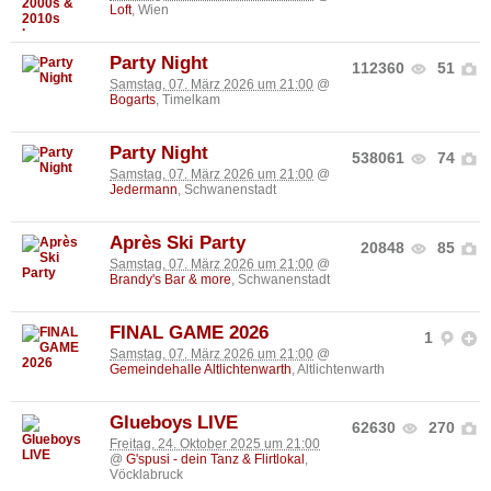
Loft
, Wien
Party Night
112360
51
Samstag, 07. März 2026 um 21:00
@
Bogarts
, Timelkam
Party Night
538061
74
Samstag, 07. März 2026 um 21:00
@
Jedermann
, Schwanenstadt
Après Ski Party
20848
85
Samstag, 07. März 2026 um 21:00
@
Brandy's Bar & more
, Schwanenstadt
FINAL GAME 2026
1
Samstag, 07. März 2026 um 21:00
@
Gemeindehalle Altlichtenwarth
, Altlichtenwarth
Glueboys LIVE
62630
270
Freitag, 24. Oktober 2025 um 21:00
@
G'spusi - dein Tanz & Flirtlokal
,
Vöcklabruck