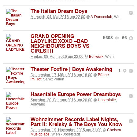
The Italian Dream Boys
Mittwoch, 04. Mai 2016 um 22:00
@
A-Danceclub
, Wien
GRAND OPENING
5603
66
LADYLIKE!XOXO –BAD
NEIGHBOURS BOYS VS
GIRLS!!!!
Freitag, 08. April 2016 um 22:00
@
Bollwerk
, Wien
Theater Foxfire | Boys Awakening
1
Donnerstag, 17. März 2016 um 18:00
@
Bühne
im Hof
, Sankt Pölten
Hasenfalle Europe Power Dreamboys
Samstag, 20. Februar 2016 um 20:00
@
Hasenfalle
,
Adlwang
Wohnzimmer Records Label Nights,
Part II: Kreisky & The Boys You Know
Donnerstag, 19. November 2015 um 21:00
@
Chelsea
Musicplace
, Wien - Josefstadt