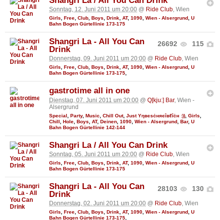
Shangri La / All You Can Drink
Sonntag, 12. Juni 2011 um 20:00
@
Ride Club
, Wien
Girls
,
Free
,
Club
,
Boys
,
Drink
,
AT
,
1090
,
Wien - Alsergrund
,
U
Bahn Bogen Gürtellinie 173-175
Shangri La - All You Can
26692
115
Drink
Donnerstag, 09. Juni 2011 um 20:00
@
Ride Club
, Wien
Girls
,
Free
,
Club
,
Boys
,
Drink
,
AT
,
1090
,
Wien - Alsergrund
,
U
Bahn Bogen Gürtellinie 173-175
,
gastrotime all in one
Dienstag, 07. Juni 2011 um 20:00
@
Q[kju:] Bar
, Wien -
Alsergrund
Special
,
Party
,
Music
,
Chill Out
,
Just Υηвєѕċняєîвℓîċн :))
,
Girls
,
Chill
,
Hole
,
Boys
,
AT
,
Deinen
,
1090
,
Wien - Alsergrund
,
Bar
,
U
Bahn Bogen Gürtellinie 142-144
Shangri La / All You Can Drink
Sonntag, 05. Juni 2011 um 20:00
@
Ride Club
, Wien
Girls
,
Free
,
Club
,
Boys
,
Drink
,
AT
,
1090
,
Wien - Alsergrund
,
U
Bahn Bogen Gürtellinie 173-175
Shangri La - All You Can
28103
130
Drink
Donnerstag, 02. Juni 2011 um 20:00
@
Ride Club
, Wien
Girls
,
Free
,
Club
,
Boys
,
Drink
,
AT
,
1090
,
Wien - Alsergrund
,
U
Bahn Bogen Gürtellinie 173-175
,