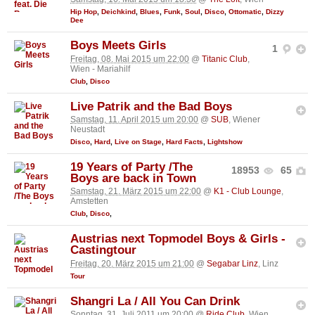
Hip Hop
,
Deichkind
,
Blues
,
Funk
,
Soul
,
Disco
,
Ottomatic
,
Dizzy
Dee
Boys Meets Girls
1
Freitag, 08. Mai 2015 um 22:00
@
Titanic Club
,
Wien - Mariahilf
Club
,
Disco
Live Patrik and the Bad Boys
Samstag, 11. April 2015 um 20:00
@
SUB
, Wiener
Neustadt
Disco
,
Hard
,
Live on Stage
,
Hard Facts
,
Lightshow
19 Years of Party /The
18953
65
Boys are back in Town
Samstag, 21. März 2015 um 22:00
@
K1 - Club Lounge
,
Amstetten
Club
,
Disco
,
Austrias next Topmodel Boys & Girls -
Castingtour
Freitag, 20. März 2015 um 21:00
@
Segabar Linz
, Linz
Tour
Shangri La / All You Can Drink
Sonntag, 31. Juli 2011 um 20:00
@
Ride Club
, Wien