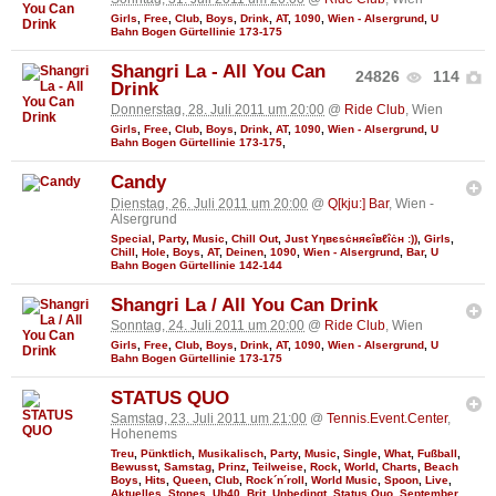
Girls
,
Free
,
Club
,
Boys
,
Drink
,
AT
,
1090
,
Wien - Alsergrund
,
U
Bahn Bogen Gürtellinie 173-175
Shangri La - All You Can
24826
114
Drink
Donnerstag, 28. Juli 2011 um 20:00
@
Ride Club
, Wien
Girls
,
Free
,
Club
,
Boys
,
Drink
,
AT
,
1090
,
Wien - Alsergrund
,
U
Bahn Bogen Gürtellinie 173-175
,
Candy
Dienstag, 26. Juli 2011 um 20:00
@
Q[kju:] Bar
, Wien -
Alsergrund
Special
,
Party
,
Music
,
Chill Out
,
Just Υηвєѕċняєîвℓîċн :))
,
Girls
,
Chill
,
Hole
,
Boys
,
AT
,
Deinen
,
1090
,
Wien - Alsergrund
,
Bar
,
U
Bahn Bogen Gürtellinie 142-144
Shangri La / All You Can Drink
Sonntag, 24. Juli 2011 um 20:00
@
Ride Club
, Wien
Girls
,
Free
,
Club
,
Boys
,
Drink
,
AT
,
1090
,
Wien - Alsergrund
,
U
Bahn Bogen Gürtellinie 173-175
STATUS QUO
Samstag, 23. Juli 2011 um 21:00
@
Tennis.Event.Center
,
Hohenems
Treu
,
Pünktlich
,
Musikalisch
,
Party
,
Music
,
Single
,
What
,
Fußball
,
Bewusst
,
Samstag
,
Prinz
,
Teilweise
,
Rock
,
World
,
Charts
,
Beach
Boys
,
Hits
,
Queen
,
Club
,
Rock´n´roll
,
World Music
,
Spoon
,
Live
,
Aktuelles
,
Stones
,
Ub40
,
Brit
,
Unbedingt
,
Status Quo
,
September
,