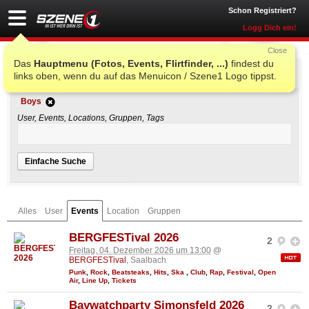
Schon Registriert?
Logg Dich ein!
Close
Das
Hauptmenu (Fotos, Events, Flirtfinder, ...)
findest du
Einfache Suche
links oben, wenn du auf das Menuicon / Szene1 Logo tippst.
Boys
User, Events, Locations, Gruppen, Tags
Einfache Suche
Alles
User
Events
Location
Gruppen
BERGFESTival 2026
2
Freitag, 04. Dezember 2026 um 13:00
@
BERGFESTival
, Saalbach
Punk
,
Rock
,
Beatsteaks
,
Hits
,
Ska
,
Club
,
Rap
,
Festival
,
Open
Air
,
Line Up
,
Tickets
Baywatchparty Simonsfeld 2026
2