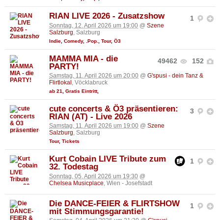
RIAN LIVE 2026 - Zusatzshow
1
Sonntag, 12. April 2026 um 19:00
@
Szene
Salzburg
, Salzburg
Indie
,
Comedy
,
.Pop.
,
Tour
,
Ö3
MAMMA MIA - die
49462
152
PARTY!
Samstag, 11. April 2026 um 20:00
@
G'spusi - dein Tanz &
Flirtlokal
, Vöcklabruck
ab 21
,
Gratis Eintritt
,
cute concerts & Ö3 präsentieren:
3
RIAN (AT) - Live 2026
Samstag, 11. April 2026 um 19:00
@
Szene
Salzburg
, Salzburg
Tour
,
Tickets
Kurt Cobain LIVE Tribute zum
1
32. Todestag
Sonntag, 05. April 2026 um 19:30
@
Chelsea Musicplace
, Wien - Josefstadt
Die DANCE-FEIER & FLIRTSHOW
1
mit Stimmungsgarantie!