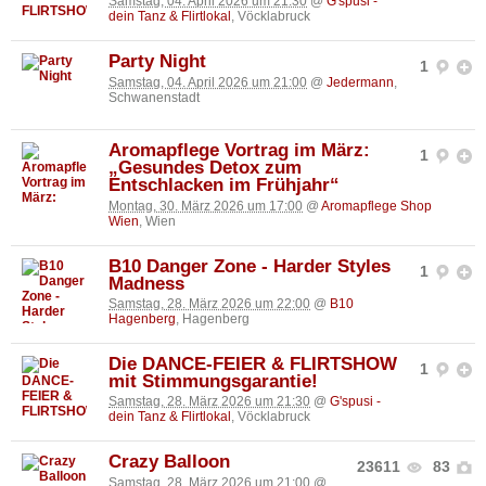
Samstag, 04. April 2026 um 21:30
@
G'spusi -
dein Tanz & Flirtlokal
, Vöcklabruck
Party Night
1
Samstag, 04. April 2026 um 21:00
@
Jedermann
,
Schwanenstadt
Aromapflege Vortrag im März:
1
„Gesundes Detox zum
Entschlacken im Frühjahr“
Montag, 30. März 2026 um 17:00
@
Aromapflege Shop
Wien
, Wien
B10 Danger Zone - Harder Styles
1
Madness
Samstag, 28. März 2026 um 22:00
@
B10
Hagenberg
, Hagenberg
Die DANCE-FEIER & FLIRTSHOW
1
mit Stimmungsgarantie!
Samstag, 28. März 2026 um 21:30
@
G'spusi -
dein Tanz & Flirtlokal
, Vöcklabruck
Crazy Balloon
23611
83
Samstag, 28. März 2026 um 21:00
@