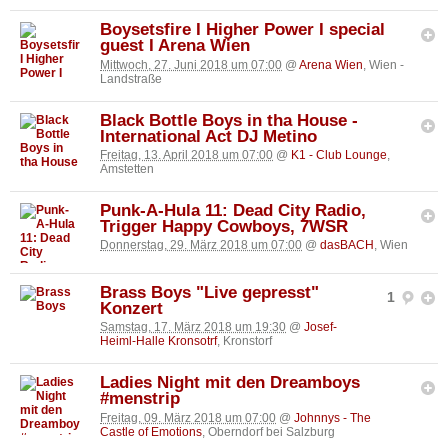
Boysetsfire I Higher Power I special
guest I Arena Wien
Mittwoch, 27. Juni 2018 um 07:00
@
Arena Wien
, Wien -
Landstraße
Black Bottle Boys in tha House -
International Act DJ Metino
Freitag, 13. April 2018 um 07:00
@
K1 - Club Lounge
,
Amstetten
Punk-A-Hula 11: Dead City Radio,
Trigger Happy Cowboys, 7WSR
Donnerstag, 29. März 2018 um 07:00
@
dasBACH
, Wien
Brass Boys "Live gepresst"
1
Konzert
Samstag, 17. März 2018 um 19:30
@
Josef-
Heiml-Halle Kronsotrf
, Kronstorf
Ladies Night mit den Dreamboys
#menstrip
Freitag, 09. März 2018 um 07:00
@
Johnnys - The
Castle of Emotions
, Oberndorf bei Salzburg