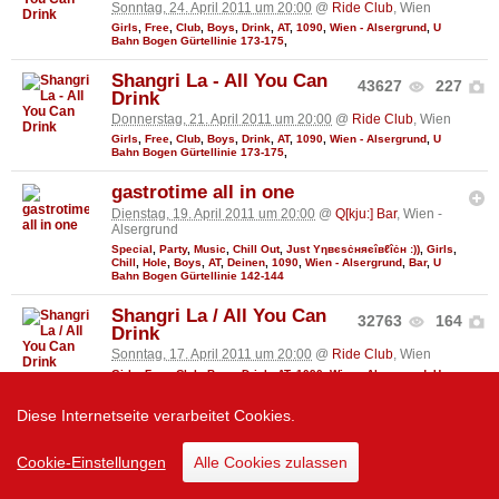
Sonntag, 24. April 2011 um 20:00
@
Ride Club
, Wien
Girls
,
Free
,
Club
,
Boys
,
Drink
,
AT
,
1090
,
Wien - Alsergrund
,
U
Bahn Bogen Gürtellinie 173-175
,
Shangri La - All You Can
43627
227
Drink
Donnerstag, 21. April 2011 um 20:00
@
Ride Club
, Wien
Girls
,
Free
,
Club
,
Boys
,
Drink
,
AT
,
1090
,
Wien - Alsergrund
,
U
Bahn Bogen Gürtellinie 173-175
,
gastrotime all in one
Dienstag, 19. April 2011 um 20:00
@
Q[kju:] Bar
, Wien -
Alsergrund
Special
,
Party
,
Music
,
Chill Out
,
Just Υηвєѕċняєîвℓîċн :))
,
Girls
,
Chill
,
Hole
,
Boys
,
AT
,
Deinen
,
1090
,
Wien - Alsergrund
,
Bar
,
U
Bahn Bogen Gürtellinie 142-144
Shangri La / All You Can
32763
164
Drink
Sonntag, 17. April 2011 um 20:00
@
Ride Club
, Wien
Girls
,
Free
,
Club
,
Boys
,
Drink
,
AT
,
1090
,
Wien - Alsergrund
,
U
Bahn Bogen Gürtellinie 173-175
,
Diese Internetseite verarbeitet Cookies.
Shangri La - All You Can
23174
94
Drink
Cookie-Einstellungen
Alle Cookies zulassen
Donnerstag, 14. April 2011 um 20:00
@
Ride Club
, Wien
Girls
,
Free
,
Club
,
Boys
,
Drink
,
AT
,
1090
,
Wien - Alsergrund
,
U
Bahn Bogen Gürtellinie 173-175
,