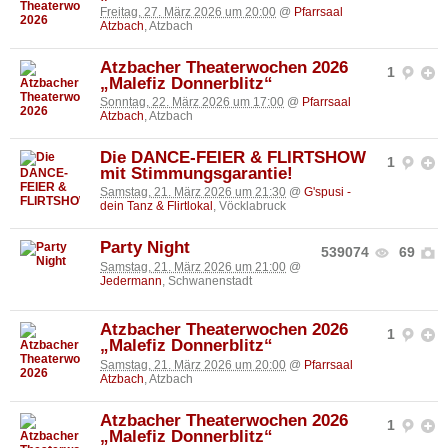
Freitag, 27. März 2026 um 20:00
@
Pfarrsaal
Atzbach
, Atzbach
Atzbacher Theaterwochen 2026
1
„Malefiz Donnerblitz“
Sonntag, 22. März 2026 um 17:00
@
Pfarrsaal
Atzbach
, Atzbach
Die DANCE-FEIER & FLIRTSHOW
1
mit Stimmungsgarantie!
Samstag, 21. März 2026 um 21:30
@
G'spusi -
dein Tanz & Flirtlokal
, Vöcklabruck
Party Night
539074
69
Samstag, 21. März 2026 um 21:00
@
Jedermann
, Schwanenstadt
Atzbacher Theaterwochen 2026
1
„Malefiz Donnerblitz“
Samstag, 21. März 2026 um 20:00
@
Pfarrsaal
Atzbach
, Atzbach
Atzbacher Theaterwochen 2026
1
„Malefiz Donnerblitz“