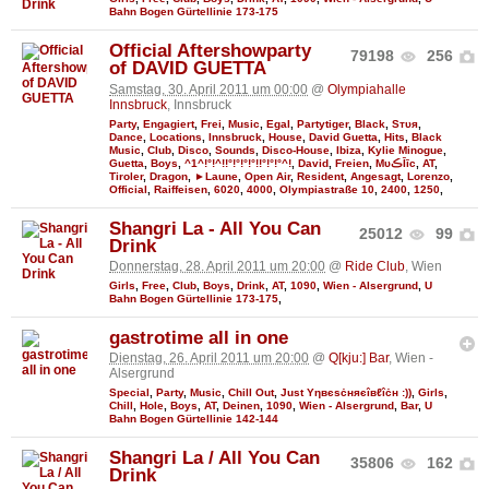
Bahn Bogen Gürtellinie 173-175
Official Aftershowparty
79198
256
of DAVID GUETTA
Samstag, 30. April 2011 um 00:00
@
Olympiahalle
Innsbruck
, Innsbruck
Party
,
Engagiert
,
Frei
,
Music
,
Egal
,
Partytiger
,
Black
,
Sтυя
,
Dance
,
Locations
,
Innsbruck
,
House
,
David Guetta
,
Hits
,
Black
Music
,
Club
,
Disco
,
Sounds
,
Disco-House
,
Ibiza
,
Kylie Minogue
,
Guetta
,
Boys
,
^1^!°!^!!°!°!°!°!!°!°!°^!
,
David
,
Freien
,
MυڪĪīc
,
AT
,
Tiroler
,
Dragon
,
►Laune
,
Open Air
,
Resident
,
Angesagt
,
Lorenzo
,
Official
,
Raiffeisen
,
6020
,
4000
,
Olympiastraße 10
,
2400
,
1250
,
Shangri La - All You Can
25012
99
Drink
Donnerstag, 28. April 2011 um 20:00
@
Ride Club
, Wien
Girls
,
Free
,
Club
,
Boys
,
Drink
,
AT
,
1090
,
Wien - Alsergrund
,
U
Bahn Bogen Gürtellinie 173-175
,
gastrotime all in one
Dienstag, 26. April 2011 um 20:00
@
Q[kju:] Bar
, Wien -
Alsergrund
Special
,
Party
,
Music
,
Chill Out
,
Just Υηвєѕċняєîвℓîċн :))
,
Girls
,
Chill
,
Hole
,
Boys
,
AT
,
Deinen
,
1090
,
Wien - Alsergrund
,
Bar
,
U
Bahn Bogen Gürtellinie 142-144
Shangri La / All You Can
35806
162
Drink