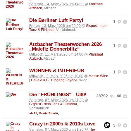
Samstag, 14. März 2026 um 14:00
@
Pfarrsaal
Atzbach
, Atzbach
Die Berliner Luft Party!
1
Freitag, 13. März 2026 um 22:00
@
G'spusi - dein
Tanz & Flirtlokal
, Vöcklabruck
Atzbacher Theaterwochen 2026
1
„Malefiz Donnerblitz“
Mittwoch, 11. März 2026 um 14:00
@
Pfarrsaal
Atzbach
, Atzbach
WOHNEN & INTERIEUR
1
Mittwoch, 11. März 2026 um 10:00
@
Messe Wien
| Halle A & B | Eingang Foyer A
, Wien
Die "FRÜHLINGS" - Ü30!
28792
40
Samstag, 07. März 2026 um 21:30
@
G'spusi - dein Tanz & Flirtlokal
,
Vöcklabruck
ab 21
,
Gratis Eintritt
,
Crazy in 2000s & 2010s Love
3
Samstag, 07. März 2026 um 21:30
@
The