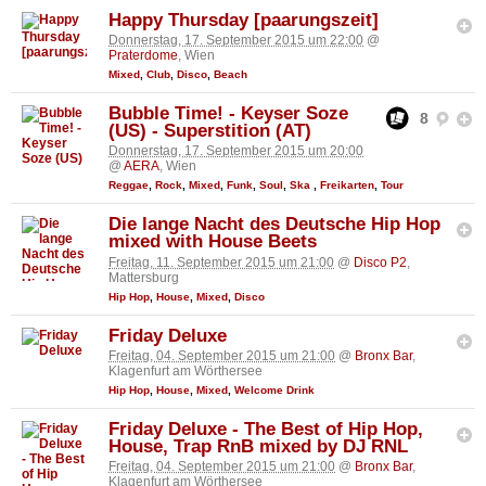
Happy Thursday [paarungszeit]
Donnerstag, 17. September 2015 um 22:00
@
Praterdome
, Wien
Mixed
,
Club
,
Disco
,
Beach
Bubble Time! - Keyser Soze
8
(US) - Superstition (AT)
Donnerstag, 17. September 2015 um 20:00
@
AERA
, Wien
Reggae
,
Rock
,
Mixed
,
Funk
,
Soul
,
Ska
,
Freikarten
,
Tour
Die lange Nacht des Deutsche Hip Hop
mixed with House Beets
Freitag, 11. September 2015 um 21:00
@
Disco P2
,
Mattersburg
Hip Hop
,
House
,
Mixed
,
Disco
Friday Deluxe
Freitag, 04. September 2015 um 21:00
@
Bronx Bar
,
Klagenfurt am Wörthersee
Hip Hop
,
House
,
Mixed
,
Welcome Drink
Friday Deluxe - The Best of Hip Hop,
House, Trap RnB mixed by DJ RNL
Freitag, 04. September 2015 um 21:00
@
Bronx Bar
,
Klagenfurt am Wörthersee