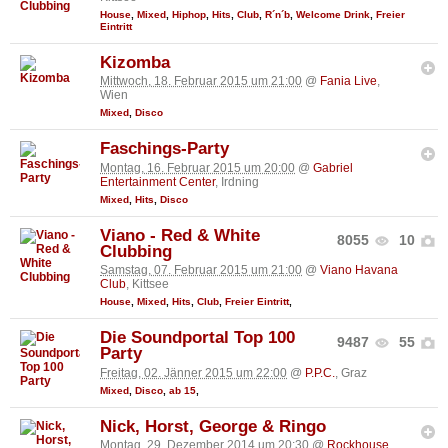
House
,
Mixed
,
Hiphop
,
Hits
,
Club
,
R´n´b
,
Welcome Drink
,
Freier
Eintritt
Kizomba
Mittwoch, 18. Februar 2015 um 21:00
@
Fania Live
,
Wien
Mixed
,
Disco
Faschings-Party
Montag, 16. Februar 2015 um 20:00
@
Gabriel
Entertainment Center
, Irdning
Mixed
,
Hits
,
Disco
Viano - Red & White
8055
10
Clubbing
Samstag, 07. Februar 2015 um 21:00
@
Viano Havana
Club
, Kittsee
House
,
Mixed
,
Hits
,
Club
,
Freier Eintritt
,
Die Soundportal Top 100
9487
55
Party
Freitag, 02. Jänner 2015 um 22:00
@
P.P.C.
, Graz
Mixed
,
Disco
,
ab 15
,
Nick, Horst, George & Ringo
Montag, 29. Dezember 2014 um 20:30
@
Rockhouse
,