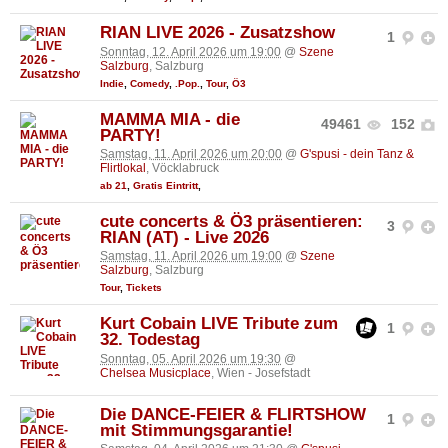
RIAN LIVE 2026 - Zusatzshow
1
Sonntag, 12. April 2026 um 19:00
@
Szene
Salzburg
, Salzburg
Indie
,
Comedy
,
.Pop.
,
Tour
,
Ö3
MAMMA MIA - die
49461
152
PARTY!
Samstag, 11. April 2026 um 20:00
@
G'spusi - dein Tanz &
Flirtlokal
, Vöcklabruck
ab 21
,
Gratis Eintritt
,
cute concerts & Ö3 präsentieren:
3
RIAN (AT) - Live 2026
Samstag, 11. April 2026 um 19:00
@
Szene
Salzburg
, Salzburg
Tour
,
Tickets
Kurt Cobain LIVE Tribute zum
1
32. Todestag
Sonntag, 05. April 2026 um 19:30
@
Chelsea Musicplace
, Wien - Josefstadt
Die DANCE-FEIER & FLIRTSHOW
1
mit Stimmungsgarantie!