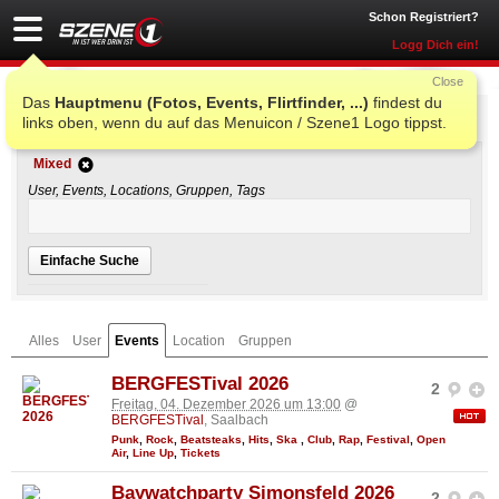
Schon Registriert?
Logg Dich ein!
Close
Das
Hauptmenu (Fotos, Events, Flirtfinder, ...)
findest du
Einfache Suche
links oben, wenn du auf das Menuicon / Szene1 Logo tippst.
Mixed
User, Events, Locations, Gruppen, Tags
Einfache Suche
Alles
User
Events
Location
Gruppen
BERGFESTival 2026
2
Freitag, 04. Dezember 2026 um 13:00
@
BERGFESTival
, Saalbach
Punk
,
Rock
,
Beatsteaks
,
Hits
,
Ska
,
Club
,
Rap
,
Festival
,
Open
Air
,
Line Up
,
Tickets
Baywatchparty Simonsfeld 2026
2