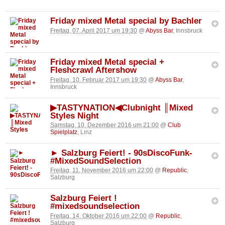
Friday mixed Metal special by Bachler
Freitag, 07. April 2017 um 19:30
@
Abyss Bar
, Innsbruck
Friday mixed Metal special +
Fleshcrawl Aftershow
Freitag, 10. Februar 2017 um 19:30
@
Abyss Bar
,
Innsbruck
▶TASTYNATION◀Clubnight ║Mixed
Styles Night
Samstag, 10. Dezember 2016 um 21:00
@
Club
Spielplatz
, Linz
► Salzburg Feiert! - 90sDiscoFunk-
#MixedSoundSelection
Freitag, 11. November 2016 um 22:00
@
Republic
,
Salzburg
Salzburg Feiert !
#mixedsoundselection
Freitag, 14. Oktober 2016 um 22:00
@
Republic
,
Salzburg