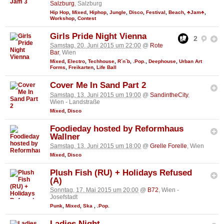
Salzburg
, Salzburg
Hip Hop
,
Mixed
,
Hiphop
,
Jungle
,
Disco
,
Festival
,
Beach
,
♣Jam♣
,
Workshop
,
Contest
Girls Pride Night Vienna
2
Samstag, 20. Juni 2015 um 22:00
@
Rote
Bar
, Wien
Mixed
,
Electro
,
Techhouse
,
R´n´b
,
.Pop.
,
Deephouse
,
Urban Art
Forms
,
Freikarten
,
Life Ball
Cover Me In Sand Part 2
Samstag, 13. Juni 2015 um 19:00
@
SandintheCity
,
Wien - Landstraße
Mixed
,
Disco
Foodieday hosted by Reformhaus
Wallner
Samstag, 13. Juni 2015 um 18:00
@
Grelle Forelle
, Wien
Mixed
,
Disco
Plush Fish (RU) + Holidays Refused
(A)
Sonntag, 17. Mai 2015 um 20:00
@
B72
, Wien -
Josefstadt
Punk
,
Mixed
,
Ska
,
.Pop.
Ladies Night