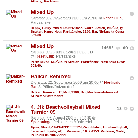
Attnang
,
Puchheim
Mixed Up
Samstag, 07. November 2009 um 21:00
@
Reset Club
,
Partizánske
Happy
,
Funky
,
Mixed
,
Drum'N'Bass
,
Vodka
,
Action
,
MυڪĪīc
,
ღ
Sнαkєη
,
Happy Hour
,
Partizánske
,
2100
,
Bar
,
Nitrianska Cesta
503/60
Mixed Up
14682
60
Samstag, 03. Oktober 2009 um 21:00
@
Reset Club
, Partizánske
Party
,
Mixed
,
MυڪĪīc
,
ღ Sнαkєη
,
Partizánske
,
Nitrianska Cesta
503/60
,
Balkan-Remixed
Dienstag, 22. September 2009 um 20:00
@
Northside
Bar
, St.Pölten/Ratzersdorf
Balkan
,
Remixed
,
AT
,
Mail
,
3100
,
Bar
,
Mostviertelstrasse 4
,
St.Pölten/Ratzersdorf
4. Jfk Beachvolleyball Mixed
12
Turnier 09
Samstag, 08. August 2009 um 12:00
@
Sportanlage
, Peilstein im Mühlviertel
Sport
,
Mixed
,
^1^!°!^!!°!°!°!°!!°!°!°^!
,
Geschichte
,
Beachvolleyball
,
Jederzeit
,
Spiele
,
AT
,
... Personen
,
16 :)
,
4153
,
Peilstein
,
Markt
,
Peilstein im Mühlviertel