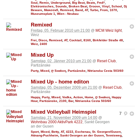
Soul
,
Remix
,
Underground
,
Big Beat
,
Beats
,
Fm4*
,
Elektronisches
,
Sounds
,
Broken Beat
,
Groove
,
Vinyl
,
School
,
Dj
Beware
,
Мαяσσи5
,
Remixed
,
Band
,
AT
,
Turbo
,
From
,
1070
,
Museumsplatz 1
,
Wien - Neubau
Remixed
Freitag, 05. Februar 2010 um 21:00
@
MCM Weiz light
,
Weiz
Frei
,
Disco
,
Remixed
,
AT
,
Cocktail
,
8160
,
Birkfelder Straße 48
,
Weiz
,
2400
Mixed Up
Samstag, 02. Jänner 2010 um 21:00
@
Reset Club
,
Partizánske
Party
,
Mixed
,
ღ Sнαkєη
,
Partizánske
,
Nitrianska Cesta 503/60
Mixed Up - home editon
Samstag, 05. Dezember 2009 um 21:00
@
Reset Club
,
Partizánske
Happy
,
Party
,
Mixed
,
Vodka
,
Action
,
Home
,
ღ Sнαkєη
,
Happy
Hour
,
Partizánske
,
2100
,
Bar
,
Nitrianska Cesta 503/60
Mixed Volleyball Heimspiel
7
Samstag, 21. November 2009 um 14:00
@
Wohnbau 2000 AktivPark 4222
, Sankt Georgen
an der Gusen
Sport
,
Mixed
,
Betty
,
AT
,
4222
,
Eschenau
,
St. Georgen/Gusen
,
Attnang-Puchheim
,
Sankt Georgen an der Gusen
,
Tennisweg
,