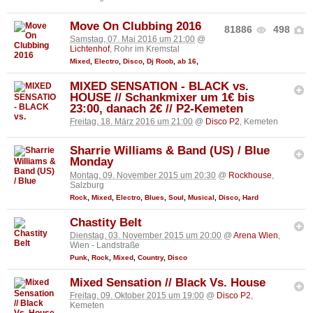
Move On Clubbing 2016
81886
498
Samstag, 07. Mai 2016 um 21:00
@
Lichtenhof
, Rohr im Kremstal
Mixed
,
Electro
,
Disco
,
Dj Roob
,
ab 16
,
MIXED SENSATION - BLACK vs.
HOUSE // Schankmixer um 1€ bis
23:00, danach 2€ // P2-Kemeten
Freitag, 18. März 2016 um 21:00
@
Disco P2
, Kemeten
Sharrie Williams & Band (US) / Blue
Monday
Montag, 09. November 2015 um 20:30
@
Rockhouse
,
Salzburg
Rock
,
Mixed
,
Electro
,
Blues
,
Soul
,
Musical
,
Disco
,
Hard
Chastity Belt
Dienstag, 03. November 2015 um 20:00
@
Arena Wien
,
Wien - Landstraße
Punk
,
Rock
,
Mixed
,
Country
,
Disco
Mixed Sensation // Black Vs. House
Freitag, 09. Oktober 2015 um 19:00
@
Disco P2
,
Kemeten