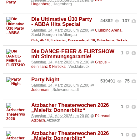
Hagenberg
, Hagenberg
Die Ultimative Ü30 Party
44862
137
- ABBA Hits Special
Samstag, 14. März 2026 um 22:00
@
Clubbing Arena
,
Sankt Georgen im Attergau
Club
,
Ab 18
,
Freikarten
,
Dresscode
,
ab 16
,
Gutscheine
,
Tickets
,
Die DANCE-FEIER & FLIRTSHOW
1
mit Stimmungsgarantie!
Samstag, 14. März 2026 um 21:30
@
G'spusi -
dein Tanz & Flirtlokal
, Vöcklabruck
Party Night
539491
75
Samstag, 14. März 2026 um 21:00
@
Jedermann
, Schwanenstadt
Atzbacher Theaterwochen 2026
1
„Malefiz Donnerblitz“
Samstag, 14. März 2026 um 20:00
@
Pfarrsaal
Atzbach
, Atzbach
Atzbacher Theaterwochen 2026
1
„Malefiz Donnerblitz“