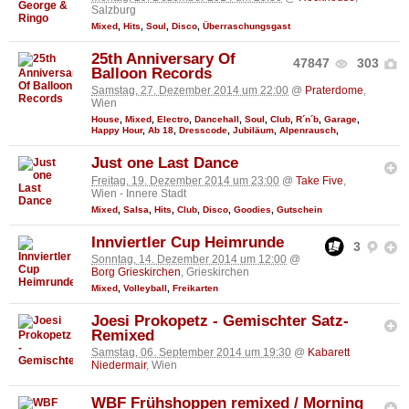
Salzburg
Mixed
,
Hits
,
Soul
,
Disco
,
Überraschungsgast
25th Anniversary Of
47847
303
Balloon Records
Samstag, 27. Dezember 2014 um 22:00
@
Praterdome
,
Wien
House
,
Mixed
,
Electro
,
Dancehall
,
Soul
,
Club
,
R´n´b
,
Garage
,
Happy Hour
,
Ab 18
,
Dresscode
,
Jubiläum
,
Alpenrausch
,
Just one Last Dance
Freitag, 19. Dezember 2014 um 23:00
@
Take Five
,
Wien - Innere Stadt
Mixed
,
Salsa
,
Hits
,
Club
,
Disco
,
Goodies
,
Gutschein
Innviertler Cup Heimrunde
3
Sonntag, 14. Dezember 2014 um 12:00
@
Borg Grieskirchen
, Grieskirchen
Mixed
,
Volleyball
,
Freikarten
Joesi Prokopetz - Gemischter Satz-
Remixed
Samstag, 06. September 2014 um 19:30
@
Kabarett
Niedermair
, Wien
WBF Frühshoppen remixed / Morning