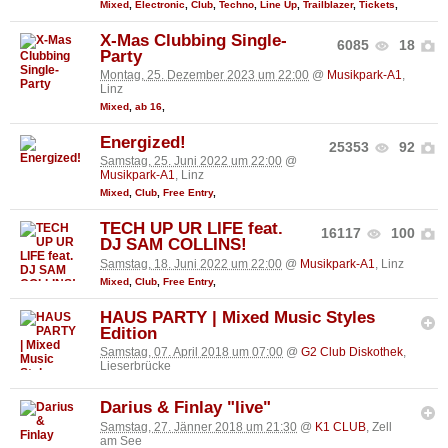
Mixed
,
Electronic
,
Club
,
Techno
,
Line Up
,
Trailblazer
,
Tickets
,
X-Mas Clubbing Single-
6085
18
Party
Montag, 25. Dezember 2023 um 22:00
@
Musikpark-A1
,
Linz
Mixed
,
ab 16
,
Energized!
25353
92
Samstag, 25. Juni 2022 um 22:00
@
Musikpark-A1
, Linz
Mixed
,
Club
,
Free Entry
,
TECH UP UR LIFE feat.
16117
100
DJ SAM COLLINS!
Samstag, 18. Juni 2022 um 22:00
@
Musikpark-A1
, Linz
Mixed
,
Club
,
Free Entry
,
HAUS PARTY | Mixed Music Styles
Edition
Samstag, 07. April 2018 um 07:00
@
G2 Club Diskothek
,
Lieserbrücke
Darius & Finlay "live"
Samstag, 27. Jänner 2018 um 21:30
@
K1 CLUB
, Zell
am See