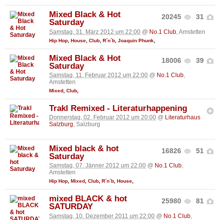
Mixed Black & Hot
20245
31
Saturday
Samstag, 31. März 2012 um 22:00
@
No.1 Club
, Amstetten
Hip Hop
,
House
,
Club
,
R´n´b
,
Joaquin Phunk
,
Mixed Black & Hot
18006
39
Saturday
Samstag, 11. Februar 2012 um 22:00
@
No.1 Club
,
Amstetten
Mixed
,
Club
,
Trakl Remixed - Literaturhappening
Donnerstag, 02. Februar 2012 um 20:00
@
Literaturhaus
Salzburg
, Salzburg
Mixed black & hot
16826
51
Saturday
Samstag, 07. Jänner 2012 um 22:00
@
No.1 Club
,
Amstetten
Hip Hop
,
Mixed
,
Club
,
R´n´b
,
House
,
mixed BLACK & hot
25980
81
SATURDAY
Samstag, 10. Dezember 2011 um 22:00
@
No.1 Club
,