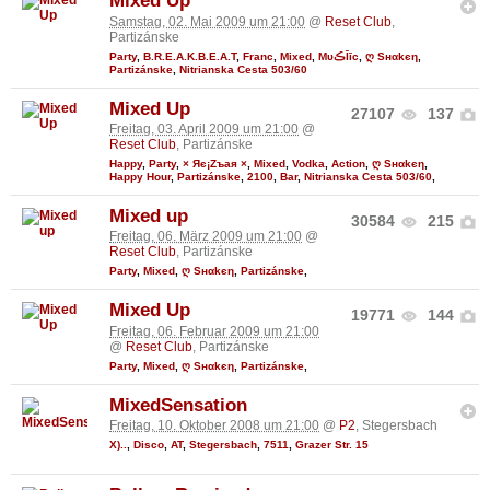
Mixed Up
Samstag, 02. Mai 2009 um 21:00
@
Reset Club
,
Partizánske
Party
,
B.R.E.A.K.B.E.A.T
,
Franc
,
Mixed
,
MυڪĪīc
,
ღ Sнαkєη
,
Partizánske
,
Nitrianska Cesta 503/60
Mixed Up
27107
137
Freitag, 03. April 2009 um 21:00
@
Reset Club
, Partizánske
Happy
,
Party
,
× Яє¡Zъaя ×
,
Mixed
,
Vodka
,
Action
,
ღ Sнαkєη
,
Happy Hour
,
Partizánske
,
2100
,
Bar
,
Nitrianska Cesta 503/60
,
Mixed up
30584
215
Freitag, 06. März 2009 um 21:00
@
Reset Club
, Partizánske
Party
,
Mixed
,
ღ Sнαkєη
,
Partizánske
,
Mixed Up
19771
144
Freitag, 06. Februar 2009 um 21:00
@
Reset Club
, Partizánske
Party
,
Mixed
,
ღ Sнαkєη
,
Partizánske
,
MixedSensation
Freitag, 10. Oktober 2008 um 21:00
@
P2
, Stegersbach
X)..
,
Disco
,
AT
,
Stegersbach
,
7511
,
Grazer Str. 15