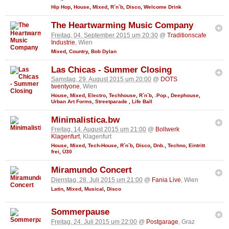
Hip Hop
,
House
,
Mixed
,
R´n´b
,
Disco
,
Welcome Drink
The Heartwarming Music Company
Freitag, 04. September 2015 um 20:30
@
Traditionscafe
Industrie
, Wien
Mixed
,
Country
,
Bob Dylan
Las Chicas - Summer Closing
Samstag, 29. August 2015 um 20:00
@
DOTS
twentyone
, Wien
House
,
Mixed
,
Electro
,
Techhouse
,
R´n´b
,
.Pop.
,
Deephouse
,
Urban Art Forms
,
Streetparade
,
Life Ball
Minimalistica.bw
Freitag, 14. August 2015 um 21:00
@
Bollwerk
Klagenfurt
, Klagenfurt
House
,
Mixed
,
Tech-House
,
R´n´b
,
Disco
,
Dnb.
,
Techno
,
Eintritt
frei
,
Ü30
Miramundo Concert
Dienstag, 28. Juli 2015 um 21:00
@
Fania Live
, Wien
Latin
,
Mixed
,
Musical
,
Disco
Sommerpause
Freitag, 24. Juli 2015 um 22:00
@
Postgarage
, Graz