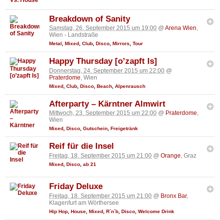
Breakdown of Sanity
Samstag, 26. September 2015 um 19:00
@
Arena Wien
,
Wien - Landstraße
Metal
,
Mixed
,
Club
,
Disco
,
Mirrors
,
Tour
Happy Thursday [o’zapft Is]
Donnerstag, 24. September 2015 um 22:00
@
Praterdome
, Wien
Mixed
,
Club
,
Disco
,
Beach
,
Alpenrausch
Afterparty – Kärntner Almwirt
Mittwoch, 23. September 2015 um 22:00
@
Praterdome
,
Wien
Mixed
,
Disco
,
Gutschein
,
Freigetränk
Reif für die Insel
Freitag, 18. September 2015 um 21:00
@
Orange
, Graz
Mixed
,
Disco
,
ab 21
Friday Deluxe
Freitag, 18. September 2015 um 21:00
@
Bronx Bar
,
Klagenfurt am Wörthersee
Hip Hop
,
House
,
Mixed
,
R´n´b
,
Disco
,
Welcome Drink