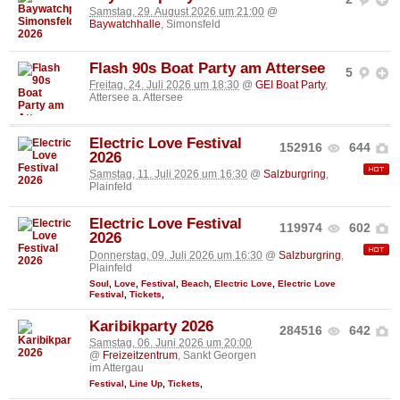
Samstag, 29. August 2026 um 21:00
@
Baywatchhalle
, Simonsfeld
Flash 90s Boat Party am Attersee
5
Freitag, 24. Juli 2026 um 18:30
@
GEI Boat Party
,
Attersee a. Attersee
Electric Love Festival
152916
644
2026
Samstag, 11. Juli 2026 um 16:30
@
Salzburgring
,
Plainfeld
Electric Love Festival
119974
602
2026
Donnerstag, 09. Juli 2026 um 16:30
@
Salzburgring
,
Plainfeld
Soul
,
Love
,
Festival
,
Beach
,
Electric Love
,
Electric Love
Festival
,
Tickets
,
Karibikparty 2026
284516
642
Samstag, 06. Juni 2026 um 20:00
@
Freizeitzentrum
, Sankt Georgen
im Attergau
Festival
,
Line Up
,
Tickets
,