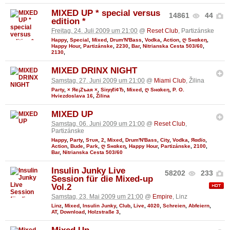
MIXED UP * special versus
14861
44
edition *
Freitag, 24. Juli 2009 um 21:00
@
Reset Club
, Partizánske
Happy
,
Special
,
Mixed
,
Drum'N'Bass
,
Vodka
,
Action
,
ღ Sнαkєη
,
Happy Hour
,
Partizánske
,
2230
,
Bar
,
Nitrianska Cesta 503/60
,
2130
,
MIXED DRINX NIGHT
Samstag, 27. Juni 2009 um 21:00
@
Miami Club
, Žilina
Party
,
× Яє¡Zъaя ×
,
Siηηℓі¢Ђ
,
Mixed
,
ღ Sнαkєη
,
P. O.
Hviezdoslava 16
,
Žilina
MIXED UP
Samstag, 06. Juni 2009 um 21:00
@
Reset Club
,
Partizánske
Happy
,
Party
,
Sтυя
,
2
,
Mixed
,
Drum'N'Bass
,
City
,
Vodka
,
Яαdϊo
,
Action
,
Bude
,
Park
,
ღ Sнαkєη
,
Happy Hour
,
Partizánske
,
2100
,
Bar
,
Nitrianska Cesta 503/60
Insulin Junky Live
58202
233
Session für die Mixed-up
Vol.2
Samstag, 23. Mai 2009 um 21:00
@
Empire
, Linz
Linz
,
Mixed
,
Insulin Junky
,
Club
,
Live
,
4020
,
Schreien
,
Abfeiern
,
AT
,
Download
,
Holzstraße 3
,