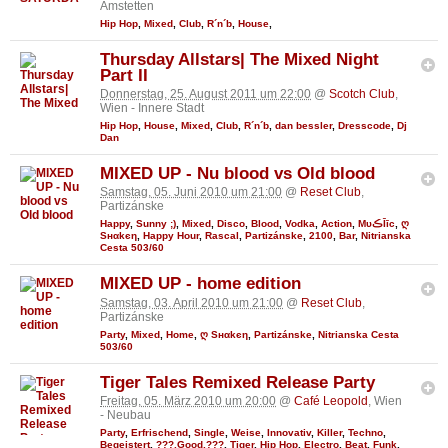
Amstetten
Hip Hop
,
Mixed
,
Club
,
R´n´b
,
House
,
Thursday Allstars| The Mixed Night
Part II
Donnerstag, 25. August 2011 um 22:00
@
Scotch Club
,
Wien - Innere Stadt
Hip Hop
,
House
,
Mixed
,
Club
,
R´n´b
,
dan bessler
,
Dresscode
,
Dj
Dan
MIXED UP - Nu blood vs Old blood
Samstag, 05. Juni 2010 um 21:00
@
Reset Club
,
Partizánske
Happy
,
Sunny ;)
,
Mixed
,
Disco
,
Blood
,
Vodka
,
Action
,
MυڪĪīc
,
ღ
Sнαkєη
,
Happy Hour
,
Rascal
,
Partizánske
,
2100
,
Bar
,
Nitrianska
Cesta 503/60
MIXED UP - home edition
Samstag, 03. April 2010 um 21:00
@
Reset Club
,
Partizánske
Party
,
Mixed
,
Home
,
ღ Sнαkєη
,
Partizánske
,
Nitrianska Cesta
503/60
Tiger Tales Remixed Release Party
Freitag, 05. März 2010 um 20:00
@
Café Leopold
, Wien
- Neubau
Party
,
Erfrischend
,
Single
,
Weise
,
Innovativ
,
Killer
,
Techno
,
Begeistert
,
???,Good,???
,
Tiger
,
Hip Hop
,
Electro
,
Beat
,
Funk
,