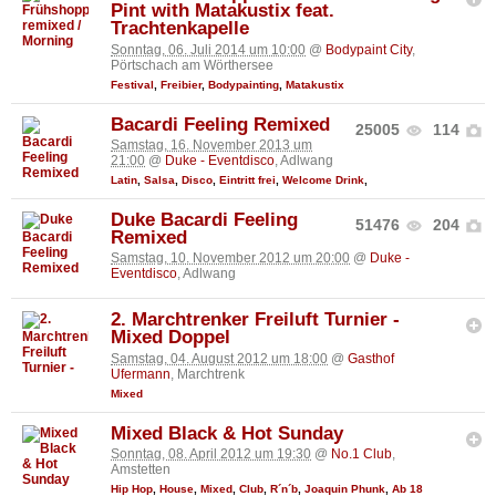
Pint with Matakustix feat.
Trachtenkapelle
Sonntag, 06. Juli 2014 um 10:00
@
Bodypaint City
,
Pörtschach am Wörthersee
Festival
,
Freibier
,
Bodypainting
,
Matakustix
Bacardi Feeling Remixed
25005
114
Samstag, 16. November 2013 um
21:00
@
Duke - Eventdisco
, Adlwang
Latin
,
Salsa
,
Disco
,
Eintritt frei
,
Welcome Drink
,
Duke Bacardi Feeling
51476
204
Remixed
Samstag, 10. November 2012 um 20:00
@
Duke -
Eventdisco
, Adlwang
2. Marchtrenker Freiluft Turnier -
Mixed Doppel
Samstag, 04. August 2012 um 18:00
@
Gasthof
Ufermann
, Marchtrenk
Mixed
Mixed Black & Hot Sunday
Sonntag, 08. April 2012 um 19:30
@
No.1 Club
,
Amstetten
Hip Hop
,
House
,
Mixed
,
Club
,
R´n´b
,
Joaquin Phunk
,
Ab 18