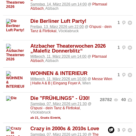
Samstag, 14. März 2026 um 14:00
@
Pfarrsaal
Atzbach
, Atzbach
Die Berliner Luft Party!
1
Freitag, 13. März 2026 um 22:00
@
G'spusi - dein
Tanz & Flirtlokal
, Vöcklabruck
Atzbacher Theaterwochen 2026
1
„Malefiz Donnerblitz“
Mittwoch, 11. März 2026 um 14:00
@
Pfarrsaal
Atzbach
, Atzbach
WOHNEN & INTERIEUR
1
Mittwoch, 11. März 2026 um 10:00
@
Messe Wien
| Halle A & B | Eingang Foyer A
, Wien
Die "FRÜHLINGS" - Ü30!
28782
40
Samstag, 07. März 2026 um 21:30
@
G'spusi - dein Tanz & Flirtlokal
,
Vöcklabruck
ab 21
,
Gratis Eintritt
,
Crazy in 2000s & 2010s Love
3
Samstag, 07. März 2026 um 21:30
@
The