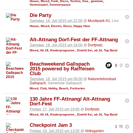
House
,
Mixed
,
Funk
,
Disco
,
Techno
,
Goa.
,
gewinne
,
Gewinnspiel
,
Sommerpause
Die Party
Samstag, 18. Juli 2015 um 22:00
@
Musikpark-A1
, Linz
House
,
Mixed
,
Electro
,
Disco
,
Happy Hour
Alt-Attnang Dorf-Fest der FF-Attnang
Samstag, 18. Juli 2015 um 16:00
@
Dorfplatz
,
Mixed
,
Ab 18
,
Kinderprogramm
,
Eintritt frei
,
ab 16
,
Top Band
Beachweekend Gallspach
8
2015 powered by Raiffeisen
Club
Samstag, 18. Juli 2015 um 09:00
@
Naturerlebnisbad
Gallspach
, Gemeinde Gallspach
Mixed
,
Club
,
Hobby
,
Beach
,
Freikarten
130 Jahre FF-Attnang/ Alt-Attnang
Dorf-Fest
Freitag, 17. Juli 2015 um 19:00
@
Dorfplatz
,
Mixed
,
Ab 18
,
Kinderprogramm
,
Eintritt frei
,
ab 16
,
Top Band
Checkpoint Jam 3
1
Freitag, 03. Juli 2015 um 13:00
@
Volksgarten