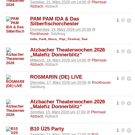
Samstag, 21. März 2026 um 14:00
@
Pfarrsaal
Atzbach
, Atzbach
PAM PAM IDA & Das
1
Silberfischorchester
Donnerstag, 19. März 2026 um 20:00
@
Rockhouse
, Salzburg
Indie
,
Funk
,
Disco
,
.Pop.
,
Festival
,
Tour
Atzbacher Theaterwochen 2026
1
„Malefiz Donnerblitz“
Mittwoch, 18. März 2026 um 14:00
@
Pfarrsaal
Atzbach
, Atzbach
ROSMARIN (DE) LIVE
1
Dienstag, 17. März 2026 um 20:00
@
Rockhouse
,
Salzburg
Atzbacher Theaterwochen 2026
1
„Malefiz Donnerblitz“
Sonntag, 15. März 2026 um 17:00
@
Pfarrsaal
Atzbach
, Atzbach
B10 Ü25 Party
1
Samstag, 14. März 2026 um 22:00
@
B10