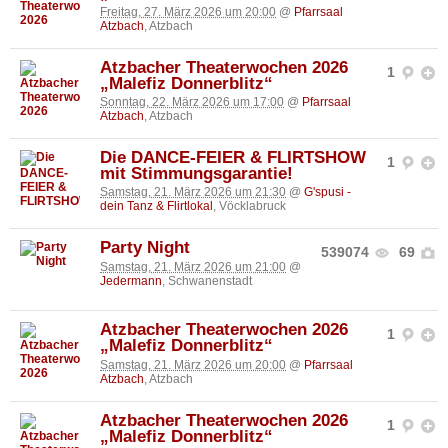
Freitag, 27. März 2026 um 20:00
@
Pfarrsaal
Atzbach
, Atzbach
Atzbacher Theaterwochen 2026
1
„Malefiz Donnerblitz“
Sonntag, 22. März 2026 um 17:00
@
Pfarrsaal
Atzbach
, Atzbach
Die DANCE-FEIER & FLIRTSHOW
1
mit Stimmungsgarantie!
Samstag, 21. März 2026 um 21:30
@
G'spusi -
dein Tanz & Flirtlokal
, Vöcklabruck
Party Night
539074
69
Samstag, 21. März 2026 um 21:00
@
Jedermann
, Schwanenstadt
Atzbacher Theaterwochen 2026
1
„Malefiz Donnerblitz“
Samstag, 21. März 2026 um 20:00
@
Pfarrsaal
Atzbach
, Atzbach
Atzbacher Theaterwochen 2026
1
„Malefiz Donnerblitz“