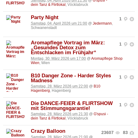
Samstag, 04. April 2026 um 21:30
@
G'spusi -
dein Tanz & Flirtlokal
, Vöcklabruck
Party Night
1
Samstag, 04. April 2026 um 21:00
@
Jedermann
,
Schwanenstadt
Aromapflege Vortrag im März:
1
„Gesundes Detox zum
Entschlacken im Frühjahr“
Montag, 30. März 2026 um 17:00
@
Aromapflege Shop
Wien
, Wien
B10 Danger Zone - Harder Styles
1
Madness
Samstag, 28. März 2026 um 22:00
@
B10
Hagenberg
, Hagenberg
Die DANCE-FEIER & FLIRTSHOW
1
mit Stimmungsgarantie!
Samstag, 28. März 2026 um 21:30
@
G'spusi -
dein Tanz & Flirtlokal
, Vöcklabruck
Crazy Balloon
23607
83
Samstag, 28. März 2026 um 21:00
@