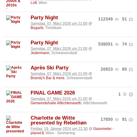
Loft
, Wien
Party Night
112349
51
Samstag, 07. März 2026 um 21:00
@
Bogarts
, Timelkam
Party Night
538051
74
Samstag, 07. März 2026 um 21:00
@
Jedermann
, Schwanenstadt
Après Ski Party
20823
85
Samstag, 07. März 2026 um 21:00
@
Brandy's Bar & more
, Schwanenstadt
FINAL GAME 2026
1
Samstag, 07. März 2026 um 21:00
@
Gemeindehalle Altlichtenwarth
, Altlichtenwarth
Charlotte de Witte
17850
91
presented by Rebelliøn
Freitag, 19. Jänner 2024 um 22:30
@
Gasometer -
planet.tt
, Wien - Simmering