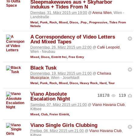
Sleepmakewaves aus + Skyharbor
indukus + Tides From N
Dienstag, 31. März 2015 um 19:00
@
Arena Wien
, Wien -
Landstraße
Metal
,
Punk
,
Rock
,
Mixed
,
Disco
,
.Pop.
,
Progressive
,
Tides From
Nebula
A Correspondency of Video Letters
And Mixed Tapes
Donnerstag, 26. März 2015 um 22:00
@
Café Leopold
,
Wien - Neubau
Mixed
,
Disco
,
Eintritt frei
,
Free Entry
Black Tusk
Donnerstag, 19. März 2015 um 21:00
@
Chelsea
Musicplace
, Wien - Josefstadt
Metal
,
Punk
,
Rock
,
Mixed
,
Disco
,
Heavy Rock
,
Hard
,
Tour
Viano Absolute
18178
119
Escalation Night
Samstag, 07. März 2015 um 21:00
@
Viano Havana Club
,
Kittsee
Mixed
,
Club
,
Freier Eintritt
,
Viano Single Girls Clubbing
Freitag, 06. März 2015 um 21:00
@
Viano Havana Club
,
Kittsee