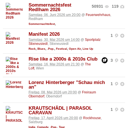
Sommernachtsfest
50931
119
Redlham 2026
Samstag, 06. Juni 2026 um 20:00
@
Feuerwehrhaus
,
Redlham
Sommernachtsfest
,
Manifest 2026
1
Samstag, 30. Mai 2026 um 14:00
@
Sportplatz
Stixneusiedl
, Stixneusiedl
Rock
,
Blues
,
.Pop.
,
Festival
,
Open Air
,
Line Up
Rise like a 2000s & 2010s Club
3
Samstag, 16. Mai 2026 um 21:30
@
The
Loft
, Wien
Lorenz Hinterberger "Schau mich
1
an"
Freitag, 08. Mai 2026 um 20:00
@
Freiraum
Oberndorf
, Oberndorf
KRAUTSCHÄDL | PARASOL
1
CARAVAN
Freitag, 17. April 2026 um 20:00
@
Rockhouse
,
Salzburg
Indie
,
Comedy
,
.Pop.
,
Tour