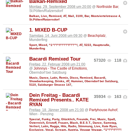
Balkan-Remixed
Montag, 29. September 2008 um 20:00
@
Northside Bar
,
St.Pölten/Ratzersdorf
Balkan
,
Live
,
Remixed
,
AT
,
Mail
,
3100
,
Bar
,
Mostviertelstrasse 4
,
St.Pölten/Ratzersdorf
1. MIXED B-CUP
Samstag, 14. Juni 2008 um 09:30
@
Beachplatz
,
Munderfing
Sport
,
Mixed
,
^1^!°!^!!°!°!°!°!!°!°!°^!
,
AT
,
5222
,
Hauptsraße
,
Munderfing
Bacardi Remixed Tour
57320
118
Freitag, 22. Februar 2008 um 21:00
@
Johnnys - The Castle of Emotions
,
Oberndorf bei Salzburg
Music
,
Dance
,
Latin
,
Remix
,
Disco
,
Remixed
,
Bacardi
,
Showbarkeeping
,
Drinks
,
AT
,
Hummer
,
Oberndorf bei Salzburg
,
5110
,
Salzburger Strasse 147
,
Dein Freitag - Bacardi
35934
163
Remixed Presents.. KATE
RYAN
Freitag, 18. Jänner 2008 um 21:00
@
Partyhouse Auhof
,
Wien - Penzing
Special
,
Funky
,
Party
,
Glücklich
,
Freunde
,
Frei
,
Music
,
Spaß
,
Österreich
,
Eristoff
,
Frauen
,
Black
,
B.E.S.T.
,
Dance
,
Samstag
,
Verliert
,
Latin
,
Ragga
,
Hits
,
Radio
,
Stimmung
,
Live
,
Kate Ryan
,
Exclusive
,
Vocal
,
Scream
,
Austria
,
Voyage Voyage
,
^1^!°!^!!°!°!°!