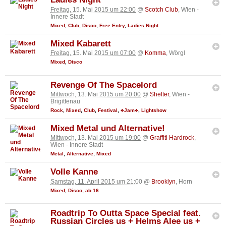
Freitag, 15. Mai 2015 um 22:00
@
Scotch Club
, Wien -
Innere Stadt
Mixed
,
Club
,
Disco
,
Free Entry
,
Ladies Night
Mixed Kabarett
Freitag, 15. Mai 2015 um 07:00
@
Komma
, Wörgl
Mixed
,
Disco
Revenge Of The Spacelord
Mittwoch, 13. Mai 2015 um 20:00
@
Shelter
, Wien -
Brigittenau
Rock
,
Mixed
,
Club
,
Festival
,
♣Jam♣
,
Lightshow
Mixed Metal und Alternative!
Mittwoch, 13. Mai 2015 um 19:00
@
Graffiti Hardrock
,
Wien - Innere Stadt
Metal
,
Alternative
,
Mixed
Volle Kanne
Samstag, 11. April 2015 um 21:00
@
Brooklyn
, Horn
Mixed
,
Disco
,
ab 16
Roadtrip To Outta Space Special feat.
Russian Circles us + Helms Alee us +