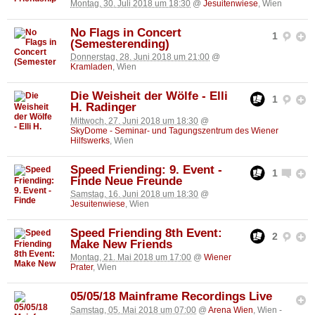
Montag, 30. Juli 2018 um 18:30
@
Jesuitenwiese
, Wien
No Flags in Concert
1
(Semesterending)
Donnerstag, 28. Juni 2018 um 21:00
@
Kramladen
, Wien
Die Weisheit der Wölfe - Elli
1
H. Radinger
Mittwoch, 27. Juni 2018 um 18:30
@
SkyDome - Seminar- und Tagungszentrum des Wiener
Hilfswerks
, Wien
Speed Friending: 9. Event -
1
Finde Neue Freunde
Samstag, 16. Juni 2018 um 18:30
@
Jesuitenwiese
, Wien
Speed Friending 8th Event:
2
Make New Friends
Montag, 21. Mai 2018 um 17:00
@
Wiener
Prater
, Wien
05/05/18 Mainframe Recordings Live
Samstag, 05. Mai 2018 um 07:00
@
Arena Wien
, Wien -