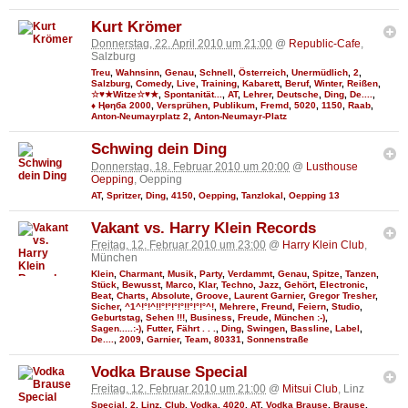
Kurt Krömer
Donnerstag, 22. April 2010 um 21:00
@
Republic-Cafe
,
Salzburg
Treu
,
Wahnsinn
,
Genau
,
Schnell
,
Österreich
,
Unermüdlich
,
2
,
Salzburg
,
Comedy
,
Live
,
Training
,
Kabarett
,
Beruf
,
Winter
,
Reißen
,
☆♥★Witze☆♥★
,
Spontanität...
,
AT
,
Lehrer
,
Deutsche
,
Ding
,
De....
,
♦ Ңөηба 2000
,
Versprühen
,
Publikum
,
Fremd
,
5020
,
1150
,
Raab
,
Anton-Neumayrplatz 2
,
Anton-Neumayr-Platz
Schwing dein Ding
Donnerstag, 18. Februar 2010 um 20:00
@
Lusthouse
Oepping
, Oepping
AT
,
Spritzer
,
Ding
,
4150
,
Oepping
,
Tanzlokal
,
Oepping 13
Vakant vs. Harry Klein Records
Freitag, 12. Februar 2010 um 23:00
@
Harry Klein Club
,
München
Klein
,
Charmant
,
Musik
,
Party
,
Verdammt
,
Genau
,
Spitze
,
Tanzen
,
Stück
,
Bewusst
,
Marco
,
Klar
,
Techno
,
Jazz
,
Gehört
,
Electronic
,
Beat
,
Charts
,
Absolute
,
Groove
,
Laurent Garnier
,
Gregor Tresher
,
Sicher
,
^1^!°!^!!°!°!°!°!!°!°!°^!
,
Mehrere
,
Freund
,
Feiern
,
Studio
,
Geburtstag
,
Sehen !!!
,
Business
,
Freude
,
München :-)
,
Sagen.....:-)
,
Futter
,
Fährt . . .
,
Ding
,
Swingen
,
Bassline
,
Label
,
De....
,
2009
,
Garnier
,
Team
,
80331
,
Sonnenstraße
Vodka Brause Special
Freitag, 12. Februar 2010 um 21:00
@
Mitsui Club
, Linz
Special
,
2
,
Linz
,
Club
,
Vodka
,
4020
,
AT
,
Vodka Brause
,
Brause
,