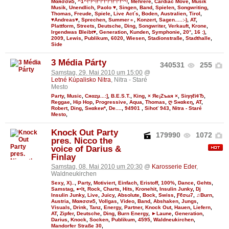
Мαяσσи5
,
^1^!°!^!!°!°!°!°!!°!°!°^!
,
Mehrere
,
Cardiac Move
,
Musik
Musik
,
Unendlich
,
Paolo ♥
,
Singen
,
Band
,
Spielen
,
Songwriting
,
Thomas
,
Freude
,
Spiele
,
Live Act´s
,
Boden
,
Australien
,
Tirol
,
♥Andreas♥
,
Sprechen
,
Summer☼
,
Konzert
,
Sagen.....:-)
,
AT
,
Plattform
,
Streets
,
Deutsche
,
Ding
,
Songwriter
,
Verkauft
,
Krone
,
Irgendwas Bleibt♥
,
Generation
,
Kunden
,
Symphonie
,
20°
,
16 :)
,
2009
,
Lewis
,
Publikum
,
6020
,
Wiesen
,
Stadionstraße
,
Stadthalle
,
Side
3 Média Párty
340531
255
Samstag, 29. Mai 2010 um 15:00
@
Letné Kúpalisko Nitra
, Nitra - Staré
Mesto
Party
,
Music
,
Cяαzµ...:]
,
B.E.S.T.
,
King
,
× Яє¡Zъaя ×
,
Siηηℓі¢Ђ
,
Reggae
,
Hip Hop
,
Progressive
,
Aqua
,
Thomas
,
ღ Sнαkєη
,
AT
,
Robert
,
Ding
,
Ѕнαkeи*
,
De....
,
94901
,
Sihoť 943
,
Nitra - Staré
Mesto
,
Knock Out Party
179990
1072
pres. Nicco the
voice of Darius &
Finlay
Samstag, 08. Mai 2010 um 20:30
@
Karosserie Eder
,
Waldneukirchen
Sexy
,
X)..
,
Party
,
Motiviert
,
Einfach
,
Eristoff
,
100%
,
Dance
,
Gehts
,
Samstag
,
●•It
,
Rock
,
Charts
,
Hits
,
Kronehit
,
Insulin Junky
,
Dj
Insulin Junky
,
Live
,
Juicy
,
Absolute
,
Bock
,
Swiss
,
Ƒℓσω7
,
♫Burn
,
Austria
,
Мαяσσи5
,
Vollgas
,
Video
,
Band
,
Abshaken
,
Jungs
,
Visuals
,
Drink
,
Tanz
,
Energy
,
Partner
,
Knock Out
,
Hauen
,
Liefern
,
AT
,
Zipfer
,
Deutsche
,
Ding
,
Burn Energy
,
►Laune
,
Generation
,
Darius
,
Knock
,
Socken
,
Publikum
,
4595
,
Waldneukirchen
,
Mandorfer Straße 30
,