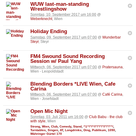
WUW last-man-standing
Wrestlingshow
Sonntag, 10. September 2017 um 16:00
@
Weberknecht
, Wien
Holiday Ending
Samstag, 09. September 2017 um 07:00
@
Wunderbar
Steyr
, Steyr
FM4 Swound Sound Recording
Session w/ Paul Yang
Mittwoch, 06. September 2017 um 07:00
@
Pratersauna
,
Wien - Leopoldstadt
Blending Borders *LIVE Wien, Cafe
Carina
Mittwoch, 06. September 2017 um 07:00
@
Café Carina
,
Wien - Josefstadt
Open Mic Night
Sonntag, 03. Juli 2011 um 16:00
@
Club Babu - the club
with style
, Wien
Strong
,
Wien
,
Club
,
Comedy
,
Stand
,
^1^!°!^!!°!°!°!°!!°!°!°^!
,
Turntables
,
Singen
,
AT
,
Longdrinks
,
Ding
,
Publikum
,
1090
,
Währinger Gürtel 170