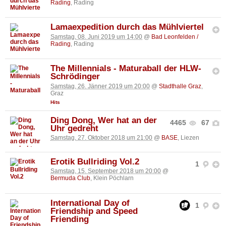
Rading
, Rading
Lamaexpedition durch das Mühlviertel
Samstag, 08. Juni 2019 um 14:00
@
Bad Leonfelden /
Rading
, Rading
The Millennials - Maturaball der HLW-
Schrödinger
Samstag, 26. Jänner 2019 um 20:00
@
Stadthalle Graz
,
Graz
Hits
Ding Dong, Wer hat an der
4465
67
Uhr gedreht
Samstag, 27. Oktober 2018 um 21:00
@
BASE
, Liezen
Erotik Bullriding Vol.2
1
Samstag, 15. September 2018 um 20:00
@
Bermuda Club
, Klein Pöchlarn
International Day of
1
Friendship and Speed
Friending