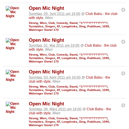
Open Mic Night
Sonntag, 05. Juni 2011 um 16:00
@
Club Babu - the club
with style
, Wien
Strong
,
Wien
,
Club
,
Comedy
,
Stand
,
^1^!°!^!!°!°!°!°!!°!°!°^!
,
Turntables
,
Singen
,
AT
,
Longdrinks
,
Ding
,
Publikum
,
1090
,
Währinger Gürtel 170
Open Mic Night
Sonntag, 01. Mai 2011 um 16:00
@
Club Babu - the club
with style
, Wien
Strong
,
Wien
,
Club
,
Comedy
,
Stand
,
^1^!°!^!!°!°!°!°!!°!°!°^!
,
Turntables
,
Singen
,
AT
,
Longdrinks
,
Ding
,
Publikum
,
1090
,
Währinger Gürtel 170
Open Mic Night
Sonntag, 03. April 2011 um 16:00
@
Club Babu - the
club with style
, Wien
Strong
,
Wien
,
Club
,
Comedy
,
Stand
,
^1^!°!^!!°!°!°!°!!°!°!°^!
,
Turntables
,
Singen
,
AT
,
Longdrinks
,
Ding
,
Publikum
,
1090
,
Währinger Gürtel 170
Open Mic Night
Sonntag, 06. März 2011 um 16:00
@
Club Babu - the
club with style
, Wien
Strong
,
Wien
,
Club
,
Comedy
,
Stand
,
^1^!°!^!!°!°!°!°!!°!°!°^!
,
Turntables
,
Singen
,
AT
,
Longdrinks
,
Ding
,
Publikum
,
1090
,
Währinger Gürtel 170