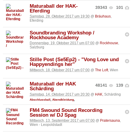
Maturaball der HAK-
39343
101
Eferding
Samstag, 28. Oktober 2017 um 19:30
@
Bräuhaus
,
Eferding
Soundbranding Workshop /
Rockhouse Academy
Donnerstag, 19. Oktober 2017 um 07:00
@
Rockhouse
,
Salzburg
Stille Post (Se5Ep2) - "Vong Love und
Happyendings her"
Mittwoch, 18. Oktober 2017 um 07:00
@
The Loft
, Wien
Maturaball der HAK
48141
139
Schärding
Samstag, 14. Oktober 2017 um 20:30
@
HAK
, Schärding
Abschlussball
,
Abendkleidung
,
FM4 Swound Sound Recording
Session w/ DJ Spag
Mittwoch, 13. September 2017 um 07:00
@
Pratersauna
,
Wien - Leopoldstadt