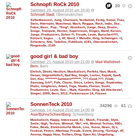
Schnopfi RoCk 2010
20
Samstag, 28. August 2010 um 20:00
@
Schnopfi Stadl
, Oberneukirchen
Selbstbewusst
,
Jung
,
Charmant
,
Verdammt
,
Fertig
,
Sozial
,
Frau
,
Stein
,
Alternativ
,
Manchmal
,
Mach
,
Reggae
,
Rock
,
Indie
,
Ska
,
Fotos
,
Bass
,
.Pop.
,
*Sing*
,
Akustisch
,
Junge
,
Deep
,
Drums
,
Songs
,
Trompete
,
Herzen
,
Supervision
,
Singen
,
Band
,
Kerzen
,
Jungs
,
Produzieren
,
Sehen !!!
,
Freude
,
Leute
,
Burschen!!!!!!
,
Konzert
,
Sagen.....:-)
,
AT
,
Need
,
= Melodie
,
Ding
,
Schwingen..=)
,
Scheitern
,
Alte
,
Tadellos
,
Publikum
,
4181
,
Oberneukirchen
,
Ringstraße
,
2145
good girl & bad boy
Samstag, 21. August 2010 um 21:00
@
Mad Wallstreet -
Bern
, Bern
Ehrlich
,
Direkt
,
Herzlich
,
Musikalisch
,
Perfekt
,
Hart
,
Musik
,
Genau
,
Ungewöhnlich
,
Bad Boy
,
Single
,
Locker
,
Kaputt
,
Spaß
,
Girl
,
Klar
,
**********Jammern********
,
???,Good,???
,
Finde
,
Samstag
,
Ích**
,
Folk
,
Charts
,
Disco
,
Leben
,
Songs
,
September
,
Platin
,
Jonglieren
,
Arbeit
,
Yoga
,
Studio
,
Florian
,
Sushi
,
Produzieren
,
Leute
,
See..
,
Multi
,
Künstler
,
Ding
,
&& Allerbeste!
,
Simpel
,
2009
,
Bern
,
3012
,
Parkterrasse 16
,
Füssen
SonnenTeck 2010
34296
61
Samstag, 14. August 2010 um 14:00
@
AiserBühneSchwertberg
, Schwertberg
Musikalisch
,
Happy
,
Interessant
,
X)..
,
Musik
,
Freunde
,
Style
,
Smile
,
High
,
Techno
,
Minimal
,
*Be*
,
●•It
,
Minimal Techno
,
90Er
,
Fotos
,
Beats
,
Elektronische Musik
,
Live
,
Arena
,
News
,
Dj`s
,
Festival
,
Feiern
,
Afterhour
,
Freude
,
Event
,
Driving
,
*Schlag*
,
AT
,
Averna
,
Happy Hour
,
Treiben
,
Ding
,
Open Air
,
Umgebung
,