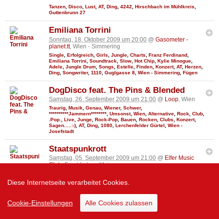
Tanzen
,
Disco
,
Lust
,
AT
,
Ding
,
4242
,
Hirschbach im Mühlkreis
,
Guttenbrunn 27
Emiliana Torrini
Sonntag, 18. Oktober 2009 um 20:00
@
Gasometer -
planet.tt
, Wien - Simmering
Single
,
Erfolgreich
,
Girls
,
Jungle
,
Charts
,
Franz Ferdinand
,
Emiliana Torrini
,
Soundtrack
,
Slow
,
Hot Chip
,
Kylie Minogue
,
Adele
,
Jungle Drum
,
Songs
,
Estelle
,
Finden
,
Konzert
,
AT
,
Herzen
,
Ding
,
Songwriter
,
1110
,
Guglgasse 8
,
Wien - Simmering
,
Fügen
DogDisco feat. The Pins & Blended
Samstag, 26. September 2009 um 21:00
@
Loop
, Wien
Traurig
,
Musik
,
Genau
,
Wiener
,
Schwer
,
**********Jammern********
,
Umsonst
,
Wien
,
Alternative
,
Rock
,
Club
,
.Pop.
,
Live
,
Junge
,
Rock-Pop
,
Bauen
,
Rocken
,
Clubs
,
Konzert
,
Sagen.....:-)
,
AT
,
Ding
,
1080
,
Lerchenfelder Gürtel
,
Wien -
Josefstadt
Staatspunkrott
Samstag, 05. September 2009 um 21:00
@
Elfer Music
Club
, Frankfurt am Main
Staatspunkrott
,
Мαяσσи5
,
Band
,
Kaufen
,
Keines
,
Ding
,
Ding
Dong
,
De....
,
Rock
,
16 :)
,
Konzerte
,
Frankfurt am Main
,
60433
,
Diese Internetseite verarbeitet Cookies.
Maybachstraße 24
,
2003
Euphoria
Cookie-Einstellungen
Alle Cookies zulassen
29361
43
Samstag, 29. August 2009 um 21:00
@
Hacienda Keller
, Schärding