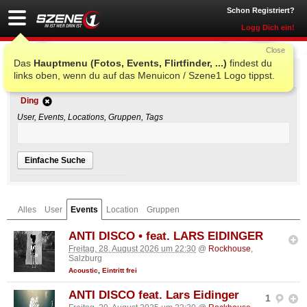
Schon Registriert?
Logg Dich ein!
Close
Das
Hauptmenu (Fotos, Events, Flirtfinder, ...)
findest du
Einfache Suche
links oben, wenn du auf das Menuicon / Szene1 Logo tippst.
Ding
User, Events, Locations, Gruppen, Tags
Einfache Suche
Alles
User
Events
Location
Gruppen
ANTI DISCO • feat. LARS EIDINGER
Freitag, 28. August 2026 um 22:30
@
Rockhouse
,
Salzburg
Acoustic
,
Eintritt frei
ANTI DISCO feat. Lars Eidinger
1