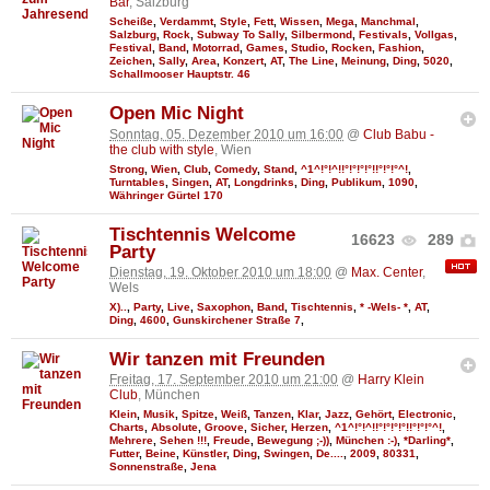
Bar
, Salzburg
Scheiße
,
Verdammt
,
Style
,
Fett
,
Wissen
,
Mega
,
Manchmal
,
Salzburg
,
Rock
,
Subway To Sally
,
Silbermond
,
Festivals
,
Vollgas
,
Festival
,
Band
,
Motorrad
,
Games
,
Studio
,
Rocken
,
Fashion
,
Zeichen
,
Sally
,
Area
,
Konzert
,
AT
,
The Line
,
Meinung
,
Ding
,
5020
,
Schallmooser Hauptstr. 46
Open Mic Night
Sonntag, 05. Dezember 2010 um 16:00
@
Club Babu -
the club with style
, Wien
Strong
,
Wien
,
Club
,
Comedy
,
Stand
,
^1^!°!^!!°!°!°!°!!°!°!°^!
,
Turntables
,
Singen
,
AT
,
Longdrinks
,
Ding
,
Publikum
,
1090
,
Währinger Gürtel 170
Tischtennis Welcome
16623
289
Party
Dienstag, 19. Oktober 2010 um 18:00
@
Max. Center
,
Wels
X)..
,
Party
,
Live
,
Saxophon
,
Band
,
Tischtennis
,
* -Wels- *
,
AT
,
Ding
,
4600
,
Gunskirchener Straße 7
,
Wir tanzen mit Freunden
Freitag, 17. September 2010 um 21:00
@
Harry Klein
Club
, München
Klein
,
Musik
,
Spitze
,
Weiß
,
Tanzen
,
Klar
,
Jazz
,
Gehört
,
Electronic
,
Charts
,
Absolute
,
Groove
,
Sicher
,
Herzen
,
^1^!°!^!!°!°!°!°!!°!°!°^!
,
Mehrere
,
Sehen !!!
,
Freude
,
Bewegung ;-))
,
München :-)
,
*Darling*
,
Futter
,
Beine
,
Künstler
,
Ding
,
Swingen
,
De....
,
2009
,
80331
,
Sonnenstraße
,
Jena