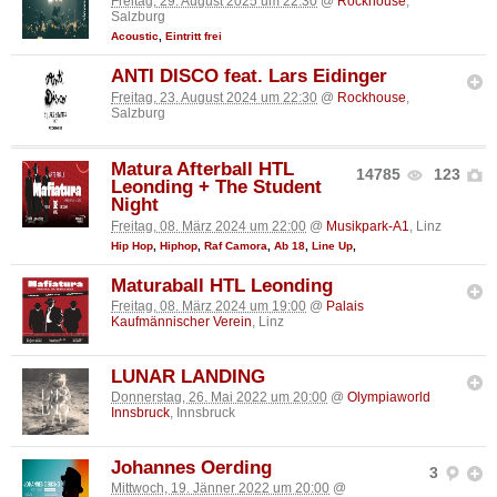
Freitag, 29. August 2025 um 22:30
@
Rockhouse
,
Salzburg
Acoustic
,
Eintritt frei
ANTI DISCO feat. Lars Eidinger
Freitag, 23. August 2024 um 22:30
@
Rockhouse
,
Salzburg
Matura Afterball HTL
14785
123
Leonding + The Student
Night
Freitag, 08. März 2024 um 22:00
@
Musikpark-A1
, Linz
Hip Hop
,
Hiphop
,
Raf Camora
,
Ab 18
,
Line Up
,
Maturaball HTL Leonding
Freitag, 08. März 2024 um 19:00
@
Palais
Kaufmännischer Verein
, Linz
LUNAR LANDING
Donnerstag, 26. Mai 2022 um 20:00
@
Olympiaworld
Innsbruck
, Innsbruck
Johannes Oerding
3
Mittwoch, 19. Jänner 2022 um 20:00
@