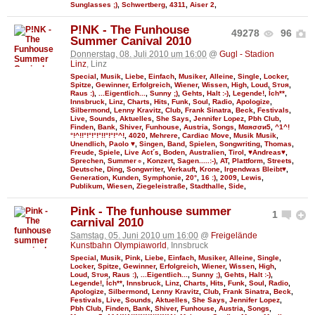
Sunglasses ;)
,
Schwertberg
,
4311
,
Aiser 2
,
P!NK - The Funhouse
49278
96
Summer Canival 2010
Donnerstag, 08. Juli 2010 um 16:00
@
Gugl - Stadion
Linz
, Linz
Special
,
Musik
,
Liebe
,
Einfach
,
Musiker
,
Alleine
,
Single
,
Locker
,
Spitze
,
Gewinner
,
Erfolgreich
,
Wiener
,
Wissen
,
High
,
Loud
,
Sтυя
,
Raus :)
,
...Eigentlich...
,
Sunny ;)
,
Gehts
,
Halt :-)
,
Legende!
,
Ích**
,
Innsbruck
,
Linz
,
Charts
,
Hits
,
Funk
,
Soul
,
Radio
,
Apologize
,
Silbermond
,
Lenny Kravitz
,
Club
,
Frank Sinatra
,
Beck
,
Festivals
,
Live
,
Sounds
,
Aktuelles
,
She Says
,
Jennifer Lopez
,
Pbh Club
,
Finden
,
Bank
,
Shiver
,
Funhouse
,
Austria
,
Songs
,
Мαяσσи5
,
^1^!
°!^!!°!°!°!°!!°!°!°^!
,
4020
,
Mehrere
,
Cardiac Move
,
Musik Musik
,
Unendlich
,
Paolo ♥
,
Singen
,
Band
,
Spielen
,
Songwriting
,
Thomas
,
Freude
,
Spiele
,
Live Act´s
,
Boden
,
Australien
,
Tirol
,
♥Andreas♥
,
Sprechen
,
Summer☼
,
Konzert
,
Sagen.....:-)
,
AT
,
Plattform
,
Streets
,
Deutsche
,
Ding
,
Songwriter
,
Verkauft
,
Krone
,
Irgendwas Bleibt♥
,
Generation
,
Kunden
,
Symphonie
,
20°
,
16 :)
,
2009
,
Lewis
,
Publikum
,
Wiesen
,
Ziegeleistraße
,
Stadthalle
,
Side
,
Pink - The funhouse summer
1
carnival 2010
Samstag, 05. Juni 2010 um 16:00
@
Freigelände
Kunstbahn Olympiaworld
, Innsbruck
Special
,
Musik
,
Pink
,
Liebe
,
Einfach
,
Musiker
,
Alleine
,
Single
,
Locker
,
Spitze
,
Gewinner
,
Erfolgreich
,
Wiener
,
Wissen
,
High
,
Loud
,
Sтυя
,
Raus :)
,
...Eigentlich...
,
Sunny ;)
,
Gehts
,
Halt :-)
,
Legende!
,
Ích**
,
Innsbruck
,
Linz
,
Charts
,
Hits
,
Funk
,
Soul
,
Radio
,
Apologize
,
Silbermond
,
Lenny Kravitz
,
Club
,
Frank Sinatra
,
Beck
,
Festivals
,
Live
,
Sounds
,
Aktuelles
,
She Says
,
Jennifer Lopez
,
Pbh Club
,
Finden
,
Bank
,
Shiver
,
Funhouse
,
Austria
,
Songs
,