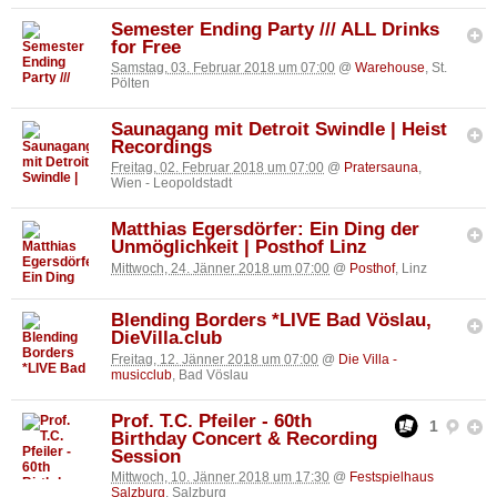
Semester Ending Party /// ALL Drinks
for Free
Samstag, 03. Februar 2018 um 07:00
@
Warehouse
, St.
Pölten
Saunagang mit Detroit Swindle | Heist
Recordings
Freitag, 02. Februar 2018 um 07:00
@
Pratersauna
,
Wien - Leopoldstadt
Matthias Egersdörfer: Ein Ding der
Unmöglichkeit | Posthof Linz
Mittwoch, 24. Jänner 2018 um 07:00
@
Posthof
, Linz
Blending Borders *LIVE Bad Vöslau,
DieVilla.club
Freitag, 12. Jänner 2018 um 07:00
@
Die Villa -
musicclub
, Bad Vöslau
Prof. T.C. Pfeiler - 60th
1
Birthday Concert & Recording
Session
Mittwoch, 10. Jänner 2018 um 17:30
@
Festspielhaus
Salzburg
, Salzburg