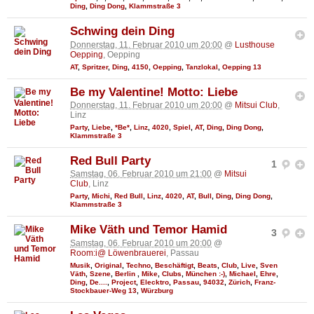
Ding
,
Ding Dong
,
Klammstraße 3
Schwing dein Ding
Donnerstag, 11. Februar 2010 um 20:00
@
Lusthouse
Oepping
, Oepping
AT
,
Spritzer
,
Ding
,
4150
,
Oepping
,
Tanzlokal
,
Oepping 13
Be my Valentine! Motto: Liebe
Donnerstag, 11. Februar 2010 um 20:00
@
Mitsui Club
,
Linz
Party
,
Liebe
,
*Be*
,
Linz
,
4020
,
Spiel
,
AT
,
Ding
,
Ding Dong
,
Klammstraße 3
Red Bull Party
1
Samstag, 06. Februar 2010 um 21:00
@
Mitsui
Club
, Linz
Party
,
Michi
,
Red Bull
,
Linz
,
4020
,
AT
,
Bull
,
Ding
,
Ding Dong
,
Klammstraße 3
Mike Väth und Temor Hamid
3
Samstag, 06. Februar 2010 um 20:00
@
Room:i@ Löwenbrauerei
, Passau
Musik
,
Original
,
Techno
,
Beschäftigt
,
Beats
,
Club
,
Live
,
Sven
Väth
,
Szene
,
Berlin
,
Mike
,
Clubs
,
München :-)
,
Michael
,
Ehre
,
Ding
,
De....
,
Project
,
Elecktro
,
Passau
,
94032
,
Zürich
,
Franz-
Stockbauer-Weg 13
,
Würzburg