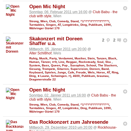
Open Mic Night
Sonntag, 06. Februar 2011 um 16:00
@
Club Babu - the
club with style
, Wien
Strong
,
Wien
,
Club
,
Comedy
,
Stand
,
^1^!°!^!!°!°!°!°!!°!°!°^!
,
Turntables
,
Singen
,
AT
,
Longdrinks
,
Ding
,
Publikum
,
1090
,
Währinger Gürtel 170
Skakonzert mit Doreen
2
2
Shaffer u.a.
Mittwoch, 05. Jänner 2011 um 20:00
@
Alter Schl8hof
, Wels
Ruhig
,
Musik
,
Party
,
Verdammt
,
Musiker
,
Stein
,
Tanzen
,
Black
,
Human
,
Tänzer
,
●•It
,
Linz
,
Reggae
,
Rocksteady
,
Soul
,
Ska
,
System
,
Bass
,
Queen
,
Pop
,
Saxophon
,
School
,
The Slackers
,
Gesang
,
Trompete
,
Gitarren
,
Supervision
,
Doreen
,
Band
,
Keyboard
,
Spielen
,
Jungs
,
Cafe
,
Freude
,
Wels
,
Horse
,
AT
,
Ring
,
Ding
,
►Laune
,
Schwingen..=)
,
4600
,
Publikum
,
braunau
,
Dragonerstraße 22
Open Mic Night
Sonntag, 02. Jänner 2011 um 16:00
@
Club Babu - the
club with style
, Wien
Strong
,
Wien
,
Club
,
Comedy
,
Stand
,
^1^!°!^!!°!°!°!°!!°!°!°^!
,
Turntables
,
Singen
,
AT
,
Longdrinks
,
Ding
,
Publikum
,
1090
,
Währinger Gürtel 170
Das Rockkonzert zum Jahresende
Mittwoch, 29. Dezember 2010 um 20:00
@
Rockhouse-