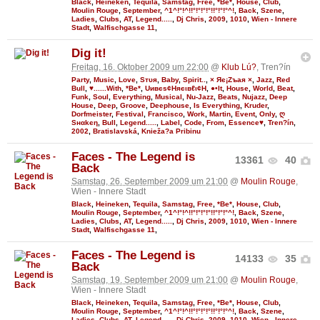
Black
,
Heineken
,
Tequila
,
Samstag
,
Free
,
*Be*
,
House
,
Club
,
Moulin Rouge
,
September
,
^1^!°!^!!°!°!°!°!!°!°!°^!
,
Back
,
Szene
,
Ladies
,
Clubs
,
AT
,
Legend.....
,
Dj Chris
,
2009
,
1010
,
Wien - Innere
Stadt
,
Walfischgasse 11
,
Dig it!
Freitag, 16. Oktober 2009 um 22:00
@
Klub Lú?
, Tren?ín
Party
,
Music
,
Love
,
Sтυя
,
Baby
,
Spirit..
,
× Яє¡Zъaя ×
,
Jazz
,
Red
Bull
,
♥......With
,
*Be*
,
Uивєs¢Няєιвℓι¢Н
,
●•It
,
House
,
World
,
Beat
,
Funk
,
Soul
,
Everything
,
Musical
,
Nu-Jazz
,
Beats
,
Nujazz
,
Deep
House
,
Deep
,
Groove
,
Deephouse
,
Is Everything
,
Kruder
,
Dorfmeister
,
Festival
,
Francisco
,
Work
,
Martin
,
Event
,
Only
,
ღ
Sнαkєη
,
Bull
,
Legend.....
,
Label
,
Code
,
From
,
Essence♥
,
Tren?ín
,
2002
,
Bratislavská
,
Knieža?a Pribinu
Faces - The Legend is
13361
40
Back
Samstag, 26. September 2009 um 21:00
@
Moulin Rouge
,
Wien - Innere Stadt
Black
,
Heineken
,
Tequila
,
Samstag
,
Free
,
*Be*
,
House
,
Club
,
Moulin Rouge
,
September
,
^1^!°!^!!°!°!°!°!!°!°!°^!
,
Back
,
Szene
,
Ladies
,
Clubs
,
AT
,
Legend.....
,
Dj Chris
,
2009
,
1010
,
Wien - Innere
Stadt
,
Walfischgasse 11
,
Faces - The Legend is
14133
35
Back
Samstag, 19. September 2009 um 21:00
@
Moulin Rouge
,
Wien - Innere Stadt
Black
,
Heineken
,
Tequila
,
Samstag
,
Free
,
*Be*
,
House
,
Club
,
Moulin Rouge
,
September
,
^1^!°!^!!°!°!°!°!!°!°!°^!
,
Back
,
Szene
,
Ladies
,
Clubs
,
AT
,
Legend.....
,
Dj Chris
,
2009
,
1010
,
Wien - Innere