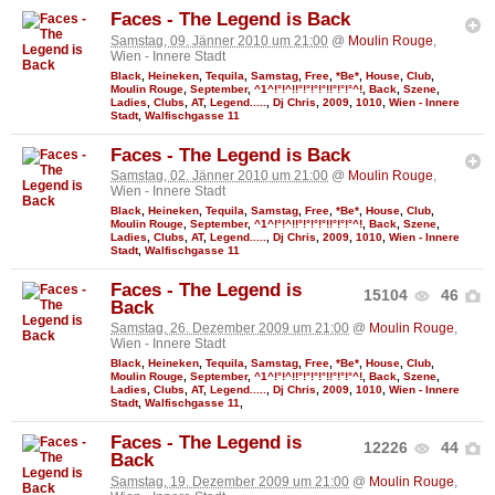
Faces - The Legend is Back
Samstag, 09. Jänner 2010 um 21:00
@
Moulin Rouge
,
Wien - Innere Stadt
Black
,
Heineken
,
Tequila
,
Samstag
,
Free
,
*Be*
,
House
,
Club
,
Moulin Rouge
,
September
,
^1^!°!^!!°!°!°!°!!°!°!°^!
,
Back
,
Szene
,
Ladies
,
Clubs
,
AT
,
Legend.....
,
Dj Chris
,
2009
,
1010
,
Wien - Innere
Stadt
,
Walfischgasse 11
Faces - The Legend is Back
Samstag, 02. Jänner 2010 um 21:00
@
Moulin Rouge
,
Wien - Innere Stadt
Black
,
Heineken
,
Tequila
,
Samstag
,
Free
,
*Be*
,
House
,
Club
,
Moulin Rouge
,
September
,
^1^!°!^!!°!°!°!°!!°!°!°^!
,
Back
,
Szene
,
Ladies
,
Clubs
,
AT
,
Legend.....
,
Dj Chris
,
2009
,
1010
,
Wien - Innere
Stadt
,
Walfischgasse 11
Faces - The Legend is
15104
46
Back
Samstag, 26. Dezember 2009 um 21:00
@
Moulin Rouge
,
Wien - Innere Stadt
Black
,
Heineken
,
Tequila
,
Samstag
,
Free
,
*Be*
,
House
,
Club
,
Moulin Rouge
,
September
,
^1^!°!^!!°!°!°!°!!°!°!°^!
,
Back
,
Szene
,
Ladies
,
Clubs
,
AT
,
Legend.....
,
Dj Chris
,
2009
,
1010
,
Wien - Innere
Stadt
,
Walfischgasse 11
,
Faces - The Legend is
12226
44
Back
Samstag, 19. Dezember 2009 um 21:00
@
Moulin Rouge
,