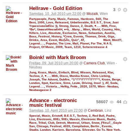
Hellrave - Gold Edition
3
Samstag, 10. Juli 2010 um 22:00
@
Mozaik
, Wien
Partypeople
,
Party
,
Music
,
Famous
,
Hardcore
,
Still
,
The
Best
,
1000
,
Love
,
Released
,
Unbelievable
,
B.E.S.T.
,
Sтυя
,
Just
Υηвєѕċняєîвℓîċн :))
,
Strong
,
Dance
,
2
,
Death
,
♥......With
,
Free
,
*Be*
,
Uивєs¢Няєιвℓι¢Н
,
●•It
,
..Many..
,
Wien
,
World
,
Country
,
Hits
,
Killers
,
Live
,
Absolute
,
Exclusive
,
News
,
Sebastian
,
Austria
,
Boss
,
Festival
,
History
,
*Crew
,
Events
,
Thomas
,
Drink
,
Gigs
,
Drinks
,
Area
,
Event
,
MυڪĪīc
,
Quiz°
,
AT
,
Want
,
Most!!!
,
Legend.....
,
Popular
,
The Line
,
Mail
,
Planet
,
For The
,
N A S
,
Project
,
Of Music
,
2009
,
Team
,
1210
,
Schererstrasse 4
Boink! with Mark Broom
Freitag, 09. Juli 2010 um 20:00
@
Camera Club
, Wien -
Neubau
Jung
,
Krass
,
Music
,
Einfach
,
Blind
,
Wissen
,
Released
,
Klar
,
Techno
,
2
,
♥......With
,
Disco
,
Monika Kruse
,
Chris Liebing
,
Joseph
,
The Advent
,
Dubfire
,
^1^!°!^!!°!°!°!°!!°!°!°^!
,
Kruse
,
Berge
,
London
,
Spot
,
Karriere
,
Sims
,
Leute
,
Driving
,
Insel :)
,
AT
,
Soda
,
Legend.....
,
Victoria..
,
Heftig
,
Fette.
,
2020
,
1070
,
Wien - Neubau
,
Neubaugasse 2
Advance - electronic
58607
44
music festival
Samstag, 10. April 2010 um 22:00
@
Cembran
, Linz
Special
,
Music
,
Eristoff
,
B.E.S.T.
,
Techno
,
2
,
Red Bull
,
Padre
,
Linz
,
Electronic
,
80Er
,
90Er
,
Massiv
,
Electronic Music
,
Radio
,
Rave
,
Tribal
,
Club
,
Detroit
,
Montreal
,
Urban
,
Snow
,
Ƒℓσω7
,
,Gayle
San
,
Chicago
,
Festival
,
4020
,
Compilation
,
Berlin
,
Events
,
Studio
,
London
,
Karriere
,
Barcelona
,
Silvester
,
Go Tv
,
New York
,