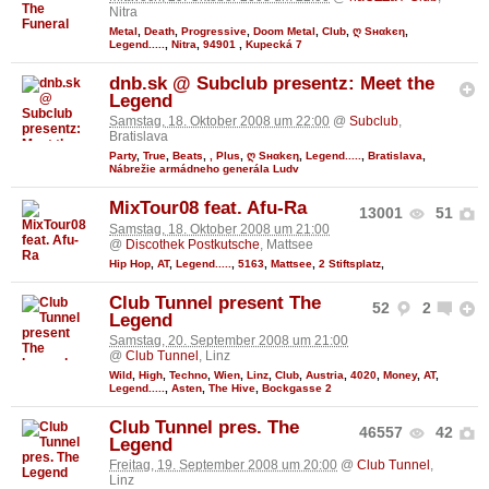
Nitra
Metal
,
Death
,
Progressive
,
Doom Metal
,
Club
,
ღ Sнαkєη
,
Legend.....
,
Nitra
,
94901
,
Kupecká 7
dnb.sk @ Subclub presentz: Meet the
Legend
Samstag, 18. Oktober 2008 um 22:00
@
Subclub
,
Bratislava
Party
,
True
,
Beats
,
, Plus
,
ღ Sнαkєη
,
Legend.....
,
Bratislava
,
Nábrežie armádneho generála Ludv
MixTour08 feat. Afu-Ra
13001
51
Samstag, 18. Oktober 2008 um 21:00
@
Discothek Postkutsche
, Mattsee
Hip Hop
,
AT
,
Legend.....
,
5163
,
Mattsee
,
2 Stiftsplatz
,
Club Tunnel present The
52
2
Legend
Samstag, 20. September 2008 um 21:00
@
Club Tunnel
, Linz
Wild
,
High
,
Techno
,
Wien
,
Linz
,
Club
,
Austria
,
4020
,
Money
,
AT
,
Legend.....
,
Asten
,
The Hive
,
Bockgasse 2
Club Tunnel pres. The
46557
42
Legend
Freitag, 19. September 2008 um 20:00
@
Club Tunnel
,
Linz