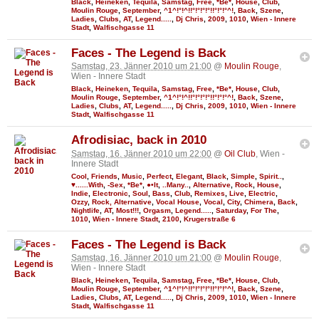
Black
,
Heineken
,
Tequila
,
Samstag
,
Free
,
*Be*
,
House
,
Club
,
Moulin Rouge
,
September
,
^1^!°!^!!°!°!°!°!!°!°!°^!
,
Back
,
Szene
,
Ladies
,
Clubs
,
AT
,
Legend.....
,
Dj Chris
,
2009
,
1010
,
Wien - Innere
Stadt
,
Walfischgasse 11
Faces - The Legend is Back
Samstag, 23. Jänner 2010 um 21:00
@
Moulin Rouge
,
Wien - Innere Stadt
Black
,
Heineken
,
Tequila
,
Samstag
,
Free
,
*Be*
,
House
,
Club
,
Moulin Rouge
,
September
,
^1^!°!^!!°!°!°!°!!°!°!°^!
,
Back
,
Szene
,
Ladies
,
Clubs
,
AT
,
Legend.....
,
Dj Chris
,
2009
,
1010
,
Wien - Innere
Stadt
,
Walfischgasse 11
Afrodisiac, back in 2010
Samstag, 16. Jänner 2010 um 22:00
@
Oil Club
, Wien -
Innere Stadt
Cool
,
Friends
,
Music
,
Perfect
,
Elegant
,
Black
,
Simple
,
Spirit..
,
♥......With
,
-Sex
,
*Be*
,
●•It
,
..Many..
,
Alternative
,
Rock
,
House
,
Indie
,
Electronic
,
Soul
,
Bass
,
Club
,
Remixes
,
Live
,
Electric
,
Ozzy
,
Rock, Alternative
,
Vocal House
,
Vocal
,
City
,
Chimera
,
Back
,
Nightlife
,
AT
,
Most!!!
,
Orgasm
,
Legend.....
,
Saturday
,
For The
,
1010
,
Wien - Innere Stadt
,
2100
,
Krugerstraße 6
Faces - The Legend is Back
Samstag, 16. Jänner 2010 um 21:00
@
Moulin Rouge
,
Wien - Innere Stadt
Black
,
Heineken
,
Tequila
,
Samstag
,
Free
,
*Be*
,
House
,
Club
,
Moulin Rouge
,
September
,
^1^!°!^!!°!°!°!°!!°!°!°^!
,
Back
,
Szene
,
Ladies
,
Clubs
,
AT
,
Legend.....
,
Dj Chris
,
2009
,
1010
,
Wien - Innere
Stadt
,
Walfischgasse 11