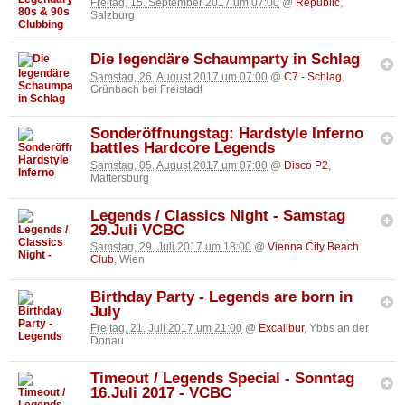
Freitag, 15. September 2017 um 07:00
@
Republic
,
Salzburg
Die legendäre Schaumparty in Schlag
Samstag, 26. August 2017 um 07:00
@
C7 - Schlag
,
Grünbach bei Freistadt
Sonderöffnungstag: Hardstyle Inferno
battles Hardcore Legends
Samstag, 05. August 2017 um 07:00
@
Disco P2
,
Mattersburg
Legends / Classics Night - Samstag
29.Juli VCBC
Samstag, 29. Juli 2017 um 18:00
@
Vienna City Beach
Club
, Wien
Birthday Party - Legends are born in
July
Freitag, 21. Juli 2017 um 21:00
@
Excalibur
, Ybbs an der
Donau
Timeout / Legends Special - Sonntag
16.Juli 2017 - VCBC