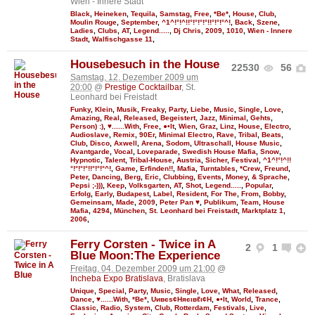
Wien - Innere Stadt
Black
,
Heineken
,
Tequila
,
Samstag
,
Free
,
*Be*
,
House
,
Club
,
Moulin Rouge
,
September
,
^1^!°!^!!°!°!°!°!!°!°!°^!
,
Back
,
Szene
,
Ladies
,
Clubs
,
AT
,
Legend.....
,
Dj Chris
,
2009
,
1010
,
Wien - Innere
Stadt
,
Walfischgasse 11
,
Housebesuch in the House
22530
56
Samstag, 12. Dezember 2009 um
20:00
@
Prestige Cocktailbar
, St.
Leonhard bei Freistadt
Funky
,
Klein
,
Musik
,
Freaky
,
Party
,
Liebe
,
Music
,
Single
,
Love
,
Amazing
,
Real
,
Released
,
Begeistert
,
Jazz
,
Minimal
,
Gehts
,
Person) :)
,
♥......With
,
Free
,
●•It
,
Wien
,
Graz
,
Linz
,
House
,
Electro
,
Audioslave
,
Remix
,
90Er
,
Minimal Electro
,
Rave
,
Tribal
,
Beats
,
Club
,
Disco
,
Axwell
,
Arena
,
Sodom
,
Ultraschall
,
House Music
,
Avantgarde
,
Vocal
,
Loveparade
,
Swedish House Mafia
,
Snow
,
Hypnotic
,
Talent
,
Tribal-House
,
Austria
,
Sicher
,
Festival
,
^1^!°!^!!
°!°!°!°!!°!°!°^!
,
Game
,
Erfinden!!
,
Mafia
,
Turntables
,
*Crew
,
Freund
,
Peter
,
Dancing
,
Berg
,
Eric
,
Clubbing
,
Events
,
Money
,
& Sprache
,
Pepsi ;-)))
,
Keep
,
Volksgarten
,
AT
,
Shot
,
Legend.....
,
Popular
,
Erfolg
,
Early
,
Budapest
,
Label
,
Resident
,
For The
,
From
,
Bobby
,
Gemeinsam
,
Made
,
2009
,
Peter Pan ♥
,
Publikum
,
Team
,
House
Mafia
,
4294
,
München
,
St. Leonhard bei Freistadt
,
Marktplatz 1
,
2006
,
Ferry Corsten - Twice in A
2
1
Blue Moon:The Experience
Freitag, 04. Dezember 2009 um 21:00
@
Incheba Expo Bratislava
, Bratislava
Unique
,
Special
,
Party
,
Music
,
Single
,
Love
,
What
,
Released
,
Dance
,
♥......With
,
*Be*
,
Uивєs¢Няєιвℓι¢Н
,
●•It
,
World
,
Trance
,
Classic
,
Radio
,
System
,
Club
,
Rotterdam
,
Festivals
,
Live
,