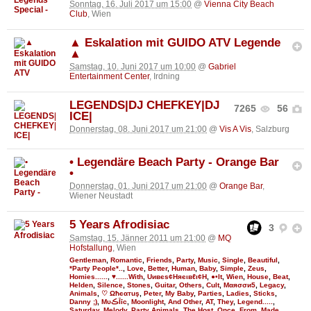
Sonntag, 16. Juli 2017 um 15:00
@
Vienna City Beach
Club
, Wien
▲ Eskalation mit GUIDO ATV Legende
▲
Samstag, 10. Juni 2017 um 10:00
@
Gabriel
Entertainment Center
, Irdning
LEGENDS|DJ CHEFKEY|DJ
7265
56
ICE|
Donnerstag, 08. Juni 2017 um 21:00
@
Vis A Vis
, Salzburg
• Legendäre Beach Party - Orange Bar
•
Donnerstag, 01. Juni 2017 um 21:00
@
Orange Bar
,
Wiener Neustadt
5 Years Afrodisiac
3
Samstag, 15. Jänner 2011 um 21:00
@
MQ
Hofstallung
, Wien
Gentleman
,
Romantic
,
Friends
,
Party
,
Music
,
Single
,
Beautiful
,
*Party People*..
,
Love
,
Better
,
Human
,
Baby
,
Simple
,
Zeus
,
Homies......
,
♥......With
,
Uивєs¢Няєιвℓι¢Н
,
●•It
,
Wien
,
House
,
Beat
,
Helden
,
Silence
,
Stones
,
Guitar
,
Others
,
Cult
,
Мαяσσи5
,
Legacy
,
Animals
,
♡ Ωħєαтuş
,
Peter
,
My Baby
,
Parties
,
Ladies
,
Sticks
,
Danny ;)
,
MυڪĪīc
,
Moonlight
,
And Other
,
AT
,
They
,
Legend.....
,
Saturday
,
Melody
,
Party Animals
,
The Host
,
Once
,
From
,
Made
,