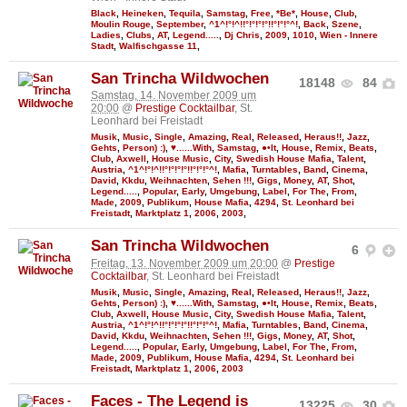
Black
,
Heineken
,
Tequila
,
Samstag
,
Free
,
*Be*
,
House
,
Club
,
Moulin Rouge
,
September
,
^1^!°!^!!°!°!°!°!!°!°!°^!
,
Back
,
Szene
,
Ladies
,
Clubs
,
AT
,
Legend.....
,
Dj Chris
,
2009
,
1010
,
Wien - Innere
Stadt
,
Walfischgasse 11
,
San Trincha Wildwochen
18148
84
Samstag, 14. November 2009 um
20:00
@
Prestige Cocktailbar
, St.
Leonhard bei Freistadt
Musik
,
Music
,
Single
,
Amazing
,
Real
,
Released
,
Heraus!!
,
Jazz
,
Gehts
,
Person) :)
,
♥......With
,
Samstag
,
●•It
,
House
,
Remix
,
Beats
,
Club
,
Axwell
,
House Music
,
City
,
Swedish House Mafia
,
Talent
,
Austria
,
^1^!°!^!!°!°!°!°!!°!°!°^!
,
Mafia
,
Turntables
,
Band
,
Cinema
,
David
,
Kkdu
,
Weihnachten
,
Sehen !!!
,
Gigs
,
Money
,
AT
,
Shot
,
Legend.....
,
Popular
,
Early
,
Umgebung
,
Label
,
For The
,
From
,
Made
,
2009
,
Publikum
,
House Mafia
,
4294
,
St. Leonhard bei
Freistadt
,
Marktplatz 1
,
2006
,
2003
,
San Trincha Wildwochen
6
Freitag, 13. November 2009 um 20:00
@
Prestige
Cocktailbar
, St. Leonhard bei Freistadt
Musik
,
Music
,
Single
,
Amazing
,
Real
,
Released
,
Heraus!!
,
Jazz
,
Gehts
,
Person) :)
,
♥......With
,
Samstag
,
●•It
,
House
,
Remix
,
Beats
,
Club
,
Axwell
,
House Music
,
City
,
Swedish House Mafia
,
Talent
,
Austria
,
^1^!°!^!!°!°!°!°!!°!°!°^!
,
Mafia
,
Turntables
,
Band
,
Cinema
,
David
,
Kkdu
,
Weihnachten
,
Sehen !!!
,
Gigs
,
Money
,
AT
,
Shot
,
Legend.....
,
Popular
,
Early
,
Umgebung
,
Label
,
For The
,
From
,
Made
,
2009
,
Publikum
,
House Mafia
,
4294
,
St. Leonhard bei
Freistadt
,
Marktplatz 1
,
2006
,
2003
Faces - The Legend is
13225
30