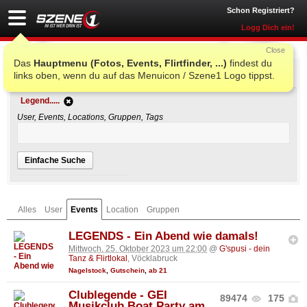
Schon Registriert?
Logg Dich ein!
Close
Das
Hauptmenu (Fotos, Events, Flirtfinder, ...)
findest du
Einfache Suche
links oben, wenn du auf das Menuicon / Szene1 Logo tippst.
Legend.....
User, Events, Locations, Gruppen, Tags
Einfache Suche
Alles
User
Events
Location
Gruppen
LEGENDS - Ein Abend wie damals!
Mittwoch, 25. Oktober 2023 um 22:00
@
G'spusi - dein
Tanz & Flirtlokal
, Vöcklabruck
Nagelstock
,
Gutschein
,
ab 21
Clublegende - GEI
89474
175
Musikclub Boat Party am