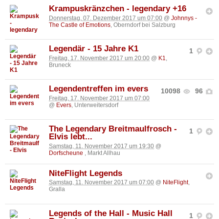
Krampuskränzchen - legendary +16
Donnerstag, 07. Dezember 2017 um 07:00
@
Johnnys -
The Castle of Emotions
, Oberndorf bei Salzburg
Legendär - 15 Jahre K1
1
Freitag, 17. November 2017 um 20:00
@
K1
,
Bruneck
Legendentreffen im evers
10098
96
Freitag, 17. November 2017 um 07:00
@
Evers
, Unterweitersdorf
The Legendary Breitmaulfrosch -
1
Elvis lebt...
Samstag, 11. November 2017 um 19:30
@
Dorfscheune
, Markt Allhau
NiteFlight Legends
Samstag, 11. November 2017 um 07:00
@
NiteFlight
,
Gralla
Legends of the Hall - Music Hall
1