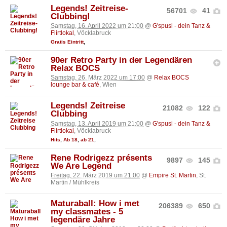
Legends! Zeitreise-
56701
41
Clubbing!
Samstag, 16. April 2022 um 21:00
@
G'spusi - dein Tanz &
Flirtlokal
, Vöcklabruck
Gratis Eintritt
,
90er Retro Party in der Legendären
Relax BOCS
Samstag, 26. März 2022 um 17:00
@
Relax BOCS
lounge bar & café
, Wien
Legends! Zeitreise
21082
122
Clubbing
Samstag, 13. April 2019 um 21:00
@
G'spusi - dein Tanz &
Flirtlokal
, Vöcklabruck
Hits
,
Ab 18
,
ab 21
,
Rene Rodrigezz présents
9897
145
We Are Legend
Freitag, 22. März 2019 um 21:00
@
Empire St. Martin
, St.
Martin / Mühlkreis
Maturaball: How i met
206389
650
my classmates - 5
legendäre Jahre