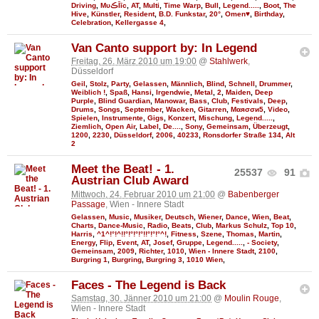
Driving
,
MυڪĪīc
,
AT
,
Multi
,
Time Warp
,
Bull
,
Legend.....
,
Boot
,
The
Hive
,
Künstler
,
Resident
,
B.D. Funkstar
,
20°
,
Omen♥
,
Birthday
,
Celebration
,
Kellergasse 4
,
Van Canto support by: In Legend
Freitag, 26. März 2010 um 19:00
@
Stahlwerk
,
Düsseldorf
Geil
,
Stolz
,
Party
,
Gelassen
,
Männlich
,
Blind
,
Schnell
,
Drummer
,
Weiblich !
,
Spaß
,
Hansi
,
Irgendwie
,
Metal
,
2
,
Maiden
,
Deep
Purple
,
Blind Guardian
,
Manowar
,
Bass
,
Club
,
Festivals
,
Deep
,
Drums
,
Songs
,
September
,
Wacken
,
Gitarren
,
Мαяσσи5
,
Video
,
Spielen
,
Instrumente
,
Gigs
,
Konzert
,
Mischung
,
Legend.....
,
Ziemlich
,
Open Air
,
Label
,
De....
,
Sony
,
Gemeinsam
,
Überzeugt
,
1200
,
2230
,
Düsseldorf
,
2006
,
40233
,
Ronsdorfer Straße 134
,
Alt
2
Meet the Beat! - 1.
25537
91
Austrian Club Award
Mittwoch, 24. Februar 2010 um 21:00
@
Babenberger
Passage
, Wien - Innere Stadt
Gelassen
,
Music
,
Musiker
,
Deutsch
,
Wiener
,
Dance
,
Wien
,
Beat
,
Charts
,
Dance-Music
,
Radio
,
Beats
,
Club
,
Markus Schulz
,
Top 10
,
Harris
,
^1^!°!^!!°!°!°!°!!°!°!°^!
,
Fitness
,
Szene
,
Thomas
,
Martin
,
Energy
,
Flip
,
Event
,
AT
,
Josef
,
Gruppe
,
Legend.....
,
- Society
,
Gemeinsam
,
2009
,
Richter
,
1010
,
Wien - Innere Stadt
,
2100
,
Burgring 1
,
Burgring
,
Burgring 3
,
1010 Wien
,
Faces - The Legend is Back
Samstag, 30. Jänner 2010 um 21:00
@
Moulin Rouge
,
Wien - Innere Stadt