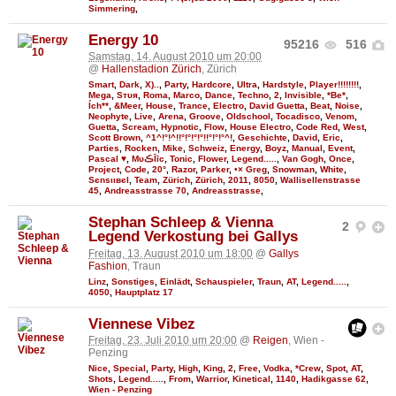
Simmering
,
Energy 10
95216
516
Samstag, 14. August 2010 um 20:00
@
Hallenstadion Zürich
, Zürich
Smart
,
Dark
,
X)..
,
Party
,
Hardcore
,
Ultra
,
Hardstyle
,
Player!!!!!!!!
,
Mega
,
Sтυя
,
Roma
,
Marco
,
Dance
,
Techno
,
2
,
Invisible
,
*Be*
,
Ích**
,
&Meer
,
House
,
Trance
,
Electro
,
David Guetta
,
Beat
,
Noise
,
Neophyte
,
Live
,
Arena
,
Groove
,
Oldschool
,
Tocadisco
,
Venom
,
Guetta
,
Scream
,
Hypnotic
,
Flow
,
House Electro
,
Code Red
,
West
,
Scott Brown
,
^1^!°!^!!°!°!°!°!!°!°!°^!
,
Geschichte
,
David
,
Eric
,
Parties
,
Rocken
,
Mike
,
Schweiz
,
Energy
,
Boyz
,
Manual
,
Event
,
Pascal ♥
,
MυڪĪīc
,
Tonic
,
Flower
,
Legend.....
,
Van Gogh
,
Once
,
Project
,
Code
,
20°
,
Razor
,
Parker
,
•× Greg
,
Snowman
,
White
,
Ѕєnѕιιвєl
,
Team
,
Zürich
,
Zürich
,
2011
,
8050
,
Wallisellenstrasse
45
,
Andreasstrasse 70
,
Andreasstrasse
,
Stephan Schleep & Vienna
2
Legend Verkostung bei Gallys
Freitag, 13. August 2010 um 18:00
@
Gallys
Fashion
, Traun
Linz
,
Sonstiges
,
Einlädt
,
Schauspieler
,
Traun
,
AT
,
Legend.....
,
4050
,
Hauptplatz 17
Viennese Vibez
Freitag, 23. Juli 2010 um 20:00
@
Reigen
, Wien -
Penzing
Nice
,
Special
,
Party
,
High
,
King
,
2
,
Free
,
Vodka
,
*Crew
,
Spot
,
AT
,
Shots
,
Legend.....
,
From
,
Warrior
,
Kinetical
,
1140
,
Hadikgasse 62
,
Wien - Penzing