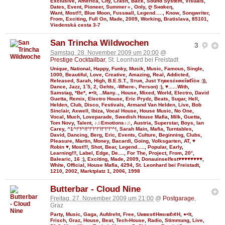
Exclusive
,
America
,
City
,
Crash
,
Back
,
Sound System
,
Visuals
,
Dates
,
Event
,
Pioneer
,
Summer☼
,
Only
,
ღ Sнαkєη
,
Want
,
Most!!!
,
Blue Moon
,
Fυѕѕвall
,
Legend.....
,
Know
,
Songwriter
,
From
,
Exciting
,
Full On
,
Made
,
2009
,
Working
,
Bratislava
,
85101
,
Viedenská cesta 3-7
San Trincha Wildwochen
3
Samstag, 28. November 2009 um 20:00
@
Prestige Cocktailbar
, St. Leonhard bei Freistadt
Unique
,
National
,
Happy
,
Funky
,
Musik
,
Music
,
Famous
,
Single
,
1000
,
Beautiful
,
Love
,
Creative
,
Amazing
,
Real
,
Addicted
,
Released
,
Sarah
,
High
,
B.E.S.T.
,
Sтυя
,
Just Υηвєѕċняєîвℓîċн :))
,
Dance
,
Jazz
,
1´5
,
2
,
Gehts
,
-Where-
,
Person) :)
,
♥......With
,
Samstag
,
*Be*
,
●•It
,
..Many..
,
House
,
Mixed
,
World
,
Electro
,
David
Guetta
,
Remix
,
Electro House
,
Eric Prydz
,
Beats
,
Sugar
,
Hell
,
Helden
,
Club
,
Disco
,
Festivals
,
Armand Van Helden
,
Live
,
Bob
Sinclair
,
Axwell
,
Ibiza
,
Vocal House
,
House Music
,
No One
,
Vocal
,
Much
,
Loveparade
,
Swedish House Mafia
,
Milk
,
Guetta
,
Tom Novy
,
Talent
,
♪♫Emotions♪♫
,
Austria
,
Superstar
,
Boys
,
Ian
Carey
,
^1^!°!^!!°!°!°!°!!°!°!°^!
,
Sarah Main
,
Mafia
,
Turntables
,
David
,
Dancing
,
Berg
,
Eric
,
Events
,
Culture
,
Beginning
,
Clubs
,
Pleasure
,
Martin
,
Money
,
Bacardi
,
Going
,
Volksgarten
,
AT
,
♥
Robin ♥
,
Most!!!
,
Shot
,
Bear
,
Legend.....
,
Popular
,
Early
,
Learning!!!
,
Label
,
Edge
,
De....
,
For The
,
Project
,
From
,
20°
,
Balearic
,
16 :)
,
Exciting
,
Made
,
2009
,
Donauinselfest♥♥♥♥♥♥♥♥
,
White
,
Official
,
House Mafia
,
4294
,
St. Leonhard bei Freistadt
,
1210
,
2002
,
Marktplatz 1
,
2006
,
1998
Butterbar - Cloud Nine
Freitag, 27. November 2009 um 21:00
@
Postgarage
,
Graz
Party
,
Music
,
Gaga
,
Aufdreht
,
Free
,
Uивєs¢Няєιвℓι¢Н
,
●•It
,
Frisch
,
Graz
,
House
,
Beat
,
Tech-House
,
Radio
,
Stimmung
,
Live
,