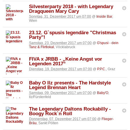
Silvesterparty 2018 - with Legendary
Dragqueen Mary Cary
Sonntag, 31. Dezember 2017 um 07:00
@
Inside Bar
,
Wien
23.12. G`spusis legendäre "Christmas
Party"!
Samstag, 23. Dezember 2017 um 07:00
@
G'spusi - dein
Tanz & Flirtlokal
, Vöcklabruck
FIVA x JRBB - „Keine Angst vor
Legenden 2017“
Dienstag, 19. Dezember 2017 um 07:00
@
P.P.C.
, Graz
Baby O Ilz presents - The Hardstyle
Legend Brennan Heart
Samstag, 09. Dezember 2017 um 07:00
@
Baby'O
,
Ilz/Fürstenfeld
The Legendary Daltons Rockabilly -
Boogy Rock`n Roll
Donnerstag, 07. Dezember 2017 um 07:00
@
Flieger-
Bräu
, Sankt Pölten