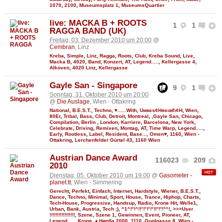
1070
,
2100
,
Museumsplatz 1
,
MuseumsQuartier
live: MACKA B + ROOTS
1
1
RAGGA BAND (UK)
Freitag, 03. Dezember 2010 um 20:00
@
Cembran
, Linz
Kreba
,
Simple
,
Linz
,
Ragga
,
Roots
,
Club
,
Kreba Sound
,
Live
,
Macka B
,
4020
,
Band
,
Konzert
,
AT
,
Legend.....
,
Kellergasse 4
,
Alkoven
,
4020 Linz
,
Kellergasse
Gayle San - Singapore
9
1
Sonntag, 31. Oktober 2010 um 20:00
@
Die Auslage
, Wien - Ottakring
National
,
B.E.S.T.
,
Techno
,
♥......With
,
Uивєs¢Няєιвℓι¢Н
,
Wien
,
80Er
,
Tribal
,
Bass
,
Club
,
Detroit
,
Montreal
,
,Gayle San
,
Chicago
,
Compilation
,
Berlin
,
London
,
Karriere
,
Barcelona
,
New York
,
Celebrate
,
Driving
,
Remixen
,
Montag
,
AT
,
Time Warp
,
Legend.....
,
Early
,
Rootless
,
Label
,
Resident
,
Base...
,
Omen♥
,
1160
,
Wien -
Ottakring
,
Lerchenfelder Gürtel 43
,
1160 Wien
Austrian Dance Award
116023
209
2010
Dienstag, 05. Oktober 2010 um 19:00
@
Gasometer -
planet.tt
, Wien - Simmering
Gerecht
,
Perfekt
,
Einfach
,
Internet
,
Hardstyle
,
Wiener
,
B.E.S.T.
,
Dance
,
Techno
,
Minimal
,
Sport
,
House
,
Trance
,
Hiphop
,
Charts
,
Tech-House
,
Progressive
,
Handsup
,
Radio
,
Krone Hit
,
Welle1
,
Urban
,
Bank
,
Austria
,
Tech ;)
,
^1^!°!^!!°!°!°!°!!°!°!°^!
,
>>>User
!!!!!!!!!!!!!!!!!
,
Szene
,
Szene 1
,
Gewinnen
,
Event
,
Pioneer
,
AT
,
Legend.....
,
Krone
,
♦ Ңөηба 2000
,
1110
,
Guglgasse 8
,
Wien -