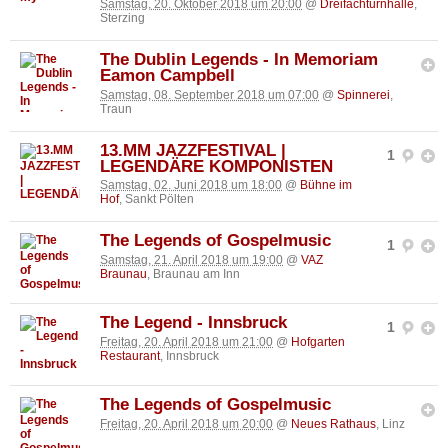
Samstag, 20. Oktober 2018 um 20:00
@
Dreifachturnhalle
,
Sterzing
The Dublin Legends - In Memoriam
Eamon Campbell
Samstag, 08. September 2018 um 07:00
@
Spinnerei
,
Traun
13.MM JAZZFESTIVAL |
1
LEGENDÄRE KOMPONISTEN
Samstag, 02. Juni 2018 um 18:00
@
Bühne im
Hof
, Sankt Pölten
The Legends of Gospelmusic
1
Samstag, 21. April 2018 um 19:00
@
VAZ
Braunau
, Braunau am Inn
The Legend - Innsbruck
1
Freitag, 20. April 2018 um 21:00
@
Hofgarten
Restaurant
, Innsbruck
The Legends of Gospelmusic
Freitag, 20. April 2018 um 20:00
@
Neues Rathaus
, Linz