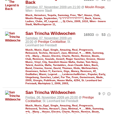
Back
Samstag, 07. November 2009 um 21:00
@
Moulin Rouge
,
Wien - Innere Stadt
Black
,
Heineken
,
Tequila
,
Samstag
,
Free
,
*Be*
,
House
,
Club
,
Moulin Rouge
,
September
,
^1^!°!^!!°!°!°!°!!°!°!°^!
,
Back
,
Szene
,
Ladies
,
Clubs
,
AT
,
Legend.....
,
Dj Chris
,
2009
,
1010
,
Wien - Innere
Stadt
,
Walfischgasse 11
,
San Trincha Wildwochen
16933
53
Samstag, 07. November 2009 um
20:00
@
Prestige Cocktailbar
, St.
Leonhard bei Freistadt
Musik
,
Music
,
Egal
,
Single
,
Amazing
,
Real
,
Progressiv
,
Released
,
Techno
,
Heraus!!
,
Jazz
,
Minimal
,
♥......With
,
Samstag
,
●•It
,
..Many..
,
House
,
Electro
,
Charts
,
Remix
,
Remixe
,
Beats
,
Club
,
Remixes
,
Sounds
,
Axwell
,
Roger Sanchez
,
Groove
,
House
Music
,
Vinyl
,
City
,
Swedish House Mafia
,
Guitar
,
Tom Novy
,
Talent
,
Austria
,
Mafia
,
Turntables
,
Jean Claude Ades
,
Back
,
Band
,
Cinema
,
Szene
,
David
,
Thomas
,
Kkdu
,
Weihnachten
,
Gewinnen
,
Sehen !!!
,
Karriere
,
Gigs
,
Money
,
Remixen
,
AT
,
Godfather
,
Miami
,
Legend.....
,
Leidenschaftlicher-
,
Popular
,
Early
,
Umgebung
,
Sanchez
,
Label
,
For The
,
From
,
Gemeinsam
,
Made
,
2009
,
Giorgio
,
Publikum
,
House Mafia
,
4294
,
St. Leonhard bei
Freistadt
,
Marktplatz 1
,
2006
,
2003
,
San Trincha Wildwochen
9
Freitag, 06. November 2009 um 20:00
@
Prestige
Cocktailbar
, St. Leonhard bei Freistadt
Musik
,
Music
,
Egal
,
Single
,
Amazing
,
Real
,
Progressiv
,
Released
,
Techno
,
Heraus!!
,
Jazz
,
Minimal
,
♥......With
,
Samstag
,
●•It
,
..Many..
,
House
,
Electro
,
Charts
,
Remix
,
Remixe
,
Beats
,