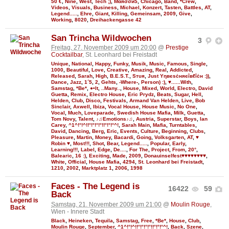
50 €
,
Nine
,
West
,
Tech ;)
,
Мαяσσи5
,
Chicago
,
Band
,
*Crew
,
Videos
,
Visuals
,
Business
,
Michael
,
Konzert
,
Tasten
,
Battles
,
AT
,
Legend.....
,
Ehre
,
Giant
,
Killing
,
Gemeinsam
,
2009
,
Give
,
Working
,
8020
,
Dreihackengasse 42
San Trincha Wildwochen
3
Freitag, 27. November 2009 um 20:00
@
Prestige
Cocktailbar
, St. Leonhard bei Freistadt
Unique
,
National
,
Happy
,
Funky
,
Musik
,
Music
,
Famous
,
Single
,
1000
,
Beautiful
,
Love
,
Creative
,
Amazing
,
Real
,
Addicted
,
Released
,
Sarah
,
High
,
B.E.S.T.
,
Sтυя
,
Just Υηвєѕċняєîвℓîċн :))
,
Dance
,
Jazz
,
1´5
,
2
,
Gehts
,
-Where-
,
Person) :)
,
♥......With
,
Samstag
,
*Be*
,
●•It
,
..Many..
,
House
,
Mixed
,
World
,
Electro
,
David
Guetta
,
Remix
,
Electro House
,
Eric Prydz
,
Beats
,
Sugar
,
Hell
,
Helden
,
Club
,
Disco
,
Festivals
,
Armand Van Helden
,
Live
,
Bob
Sinclair
,
Axwell
,
Ibiza
,
Vocal House
,
House Music
,
No One
,
Vocal
,
Much
,
Loveparade
,
Swedish House Mafia
,
Milk
,
Guetta
,
Tom Novy
,
Talent
,
♪♫Emotions♪♫
,
Austria
,
Superstar
,
Boys
,
Ian
Carey
,
^1^!°!^!!°!°!°!°!!°!°!°^!
,
Sarah Main
,
Mafia
,
Turntables
,
David
,
Dancing
,
Berg
,
Eric
,
Events
,
Culture
,
Beginning
,
Clubs
,
Pleasure
,
Martin
,
Money
,
Bacardi
,
Going
,
Volksgarten
,
AT
,
♥
Robin ♥
,
Most!!!
,
Shot
,
Bear
,
Legend.....
,
Popular
,
Early
,
Learning!!!
,
Label
,
Edge
,
De....
,
For The
,
Project
,
From
,
20°
,
Balearic
,
16 :)
,
Exciting
,
Made
,
2009
,
Donauinselfest♥♥♥♥♥♥♥♥
,
White
,
Official
,
House Mafia
,
4294
,
St. Leonhard bei Freistadt
,
1210
,
2002
,
Marktplatz 1
,
2006
,
1998
Faces - The Legend is
16422
59
Back
Samstag, 21. November 2009 um 21:00
@
Moulin Rouge
,
Wien - Innere Stadt
Black
,
Heineken
,
Tequila
,
Samstag
,
Free
,
*Be*
,
House
,
Club
,
Moulin Rouge
,
September
,
^1^!°!^!!°!°!°!°!!°!°!°^!
,
Back
,
Szene
,