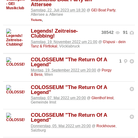
Attersee
Samstag, 22. Juli 2023 um 18:30
@
GEI Boat Party
,
Attersee a. Attersee
Tickets
,
Legends! Zeitreise-
38542
91
Clubbing!
Samstag, 19. November 2022 um 21:00
@
G'spusi - dein
Tanz & Flirtlokal
, Vöcklabruck
COLOSSEUM "The Return Of A
1
Legend"
Montag, 19. September 2022 um 20:00
@
Porgy
& Bess
, Wien
COLOSSEUM "The Return Of A
Legend"
Samstag, 07. Mai 2022 um 20:00
@
Glenthof Imst
,
Gemeinde Imst
COLOSSEUM "The Return Of A
Legend"
Donnerstag, 05. Mai 2022 um 20:00
@
Rockhouse
,
Salzburg