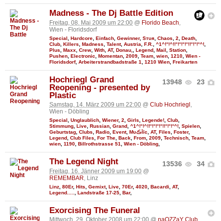
Madness - The Dj Battle Edition
Freitag, 08. Mai 2009 um 22:00
@
Florido Beach
,
Wien - Floridsdorf
Special
,
Hardcore
,
Einfach
,
Gewinner
,
Sтυя
,
Chaos
,
2
,
Death
,
Club
,
Killers
,
Madness
,
Talent
,
Austria
,
F.R.
,
^1^!°!^!!°!°!°!°!!°!°!°^!
,
Plus
,
Maxx
,
Crew
,
With
,
AT
,
Donau,
,
Legend
,
Mail
,
Station
,
Pushen
,
Electronic
,
Momentan
,
2009
,
Team
,
wien
,
1210
,
Wien -
Floridsdorf
,
Arbeiterstrandbadstraße 1
,
1210 Wien
,
Freikarten
Hochriegl Grand
13948
23
Reopening - presented by
Plastic
Samstag, 14. März 2009 um 22:00
@
Club Hochriegl
,
Wien - Döbling
Special
,
Unglaublich
,
Wiener
,
2
,
Girls
,
Legende!
,
Club
,
Stimmung
,
Live
,
Russian
,
Grand
,
^1^!°!^!!°!°!°!°!!°!°!°^!
,
Spielen
,
Geburtstag
,
Clubs
,
Radio
,
Event
,
MυڪĪīc
,
AT
,
Files
,
Foster
,
Legend
,
Club Files
,
For The
,
Back
,
From
,
2009
,
Technisch
,
Team
,
wien
,
1190
,
Billrothstrasse 51
,
Wien - Döbling
,
The Legend Night
13536
34
Freitag, 16. Jänner 2009 um 19:00
@
REMEMBAR
, Linz
Linz
,
80Er
,
Hits
,
Gemixt
,
Live
,
70Er
,
4020
,
Bacardi
,
AT
,
Legend.....
,
Landstraße 17-25
,
Bar
,
Exorcising The Funeral
Mittwoch, 29. Oktober 2008 um 22:00
@
naOZZaY Club
,