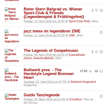
Roter Stern Belgrad vs. Wiener
1
Sport-Club & Friends
(Legendenspiel & Frühlingsfest)
Freitag, 13. April 2018 um 16:00
@
Sport-Club-Platz
, Wien
jazz:mess im legendären ZWE
Freitag, 13. April 2018 um 07:00
@
ZWE
, Wien
The Legends of Gospelmusic
1
Freitag, 06. April 2018 um 20:00
@
Expedithalle
(ehem. Ankerbrotfabrik)
, Wien
Bollwerk pres. - The
2748
16
Hardstyle Legend Brennan
Heart
Sonntag, 01. April 2018 um 07:00
@
Bollwerk Klagenfurt
,
Klagenfurt
Guido Tanzlegende
Freitag, 30. März 2018 um 07:00
@
Excalibur
, Ybbs an
der Donau