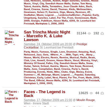
Club
,
Remixes
,
Sounds
,
Axwell
,
Roger Sanchez
,
Groove
,
House
Music
,
Vinyl
,
City
,
Swedish House Mafia
,
Guitar
,
Tom Novy
,
Talent
,
Austria
,
Mafia
,
Turntables
,
Jean Claude Ades
,
Back
,
Band
,
Cinema
,
Szene
,
David
,
Thomas
,
Kkdu
,
Weihnachten
,
Gewinnen
,
Sehen !!!
,
Karriere
,
Gigs
,
Money
,
Remixen
,
AT
,
Godfather
,
Miami
,
Legend.....
,
Leidenschaftlicher-
,
Popular
,
Early
,
Umgebung
,
Sanchez
,
Label
,
For The
,
From
,
Gemeinsam
,
Made
,
2009
,
Giorgio
,
Publikum
,
House Mafia
,
4294
,
St. Leonhard bei
Freistadt
,
Marktplatz 1
,
2006
,
2003
San Trincha Music Night
31144
192
- Marcello K. & Luke
Lawson
Samstag, 24. Oktober 2009 um 20:00
@
Prestige
Cocktailbar
, St. Leonhard bei Freistadt
Party
,
Music
,
Famous
,
Single
,
Love
,
Drummer
,
Amazing
,
Real
,
Released
,
Jazz
,
Gets
,
-Where-
,
♥......With
,
Tiger
,
●•It
,
..Many..
,
House
,
World
,
Electro
,
Remix
,
Remixe
,
Musical
,
Radio
,
Beats
,
Club
,
Live
,
Axwell
,
Groove
,
House Music
,
Vocal
,
Ministry
,
Vinyl
,
Ministry Of Sound
,
Falko
,
City
,
Swedish House Mafia
,
Snow
,
Guitar
,
Talent
,
School
,
Austria
,
Waves
,
Tom Snow
,
Remixed
,
Mafia
,
June
,
Compilation
,
Band
,
Cinema
,
Party´s
,
David
,
Producing
,
Events
,
Kkdu
,
Mike
,
Clubs
,
Gigs
,
Money
,
Event
,
Summer☼
,
AT
,
Melange
,
Miami
,
Legend.....
,
Popular
,
Saturday
,
Christmas
,
Early
,
Label
,
Next
,
Planet
,
For The
,
From
,
Made
,
2009
,
The Band
,
Official
,
House Mafia
,
4294
,
St. Leonhard bei Freistadt
,
Marktplatz 1
,
2006
,
2003
,
Faces - The Legend is
13625
44
Back
Samstag, 17. Oktober 2009 um 21:00
@
Moulin Rouge
,
Wien - Innere Stadt