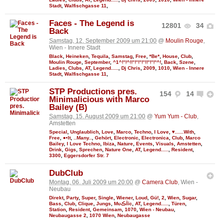
Stadt
,
Walfischgasse 11
,
Faces - The Legend is
12801
34
Back
Samstag, 12. September 2009 um 21:00
@
Moulin Rouge
,
Wien - Innere Stadt
Black
,
Heineken
,
Tequila
,
Samstag
,
Free
,
*Be*
,
House
,
Club
,
Moulin Rouge
,
September
,
^1^!°!^!!°!°!°!°!!°!°!°^!
,
Back
,
Szene
,
Ladies
,
Clubs
,
AT
,
Legend.....
,
Dj Chris
,
2009
,
1010
,
Wien - Innere
Stadt
,
Walfischgasse 11
,
STP Productions pres.
154
14
Minimalicious with Marco
Bailey (B)
Samstag, 15. August 2009 um 21:00
@
Yum Yum - Club
,
Amstetten
Special
,
Unglaublich
,
Love
,
Marco
,
Techno
,
I Love
,
♥......With
,
Free
,
●•It
,
..Many..
,
Gehört
,
Electronic
,
Electronica
,
Club
,
Marco
Bailey
,
I Love Techno
,
Ibiza
,
Nature
,
Events
,
Visuals
,
Amstetten
,
Drink
,
Gigs
,
Sprechen
,
Nature One
,
AT
,
Legend.....
,
Resident
,
3300
,
Eggersdorfer Str. 7
DubClub
Montag, 06. Juli 2009 um 20:00
@
Camera Club
, Wien -
Neubau
Direkt
,
Party
,
Super
,
Single
,
Wiener
,
Loud
,
Gü!
,
2
,
Wien
,
Sugar
,
Bass
,
Club
,
Clique
,
Jungs
,
MυڪĪīc
,
AT
,
Legend.....
,
Türen
,
Station
,
Resident
,
Gemeinsam
,
1070
,
Wien - Neubau
,
Neubaugasse 2
,
1070 Wien
,
Neubaugasse