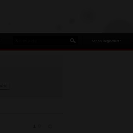
K
Schon Registriert?
L
uche
1