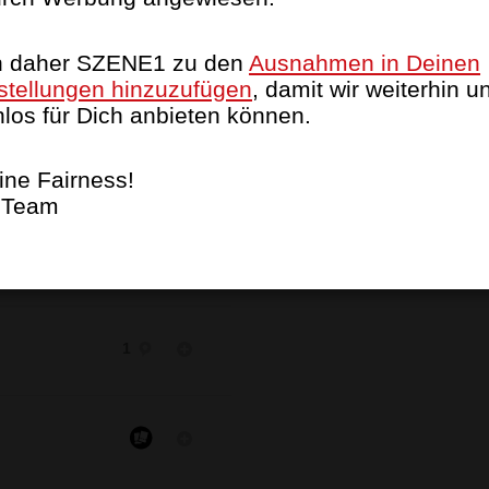
ch daher SZENE1 zu den
Ausnahmen in Deinen
3
stellungen hinzuzufügen
, damit wir weiterhin u
nlos für Dich anbieten können.
ne Fairness!
1
 Team
1