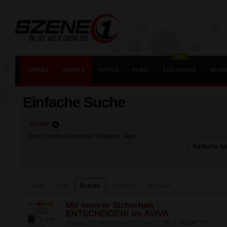
SZENE1
EVENTS
FOTOS
FLIRT
LOCATIONS
MUSI
Einfache Suche
Sicher
User, Events, Locations, Gruppen, Tags
Einfache S
Alles
User
Events
Location
Gruppen
Mit innerer Sicherheit
ENTSCHEIDEN! im AVIVA
Freitag, 19. November 2021 um 21:30
@
AVIVA****s