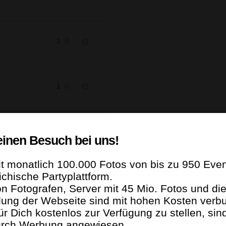
1
1
einen Besuch bei uns!
t monatlich 100.000 Fotos von bis zu 950 Even
ichische Partyplattform.
n Fotografen, Server mit 45 Mio. Fotos und di
lung der Webseite sind mit hohen Kosten verb
1
 Dich kostenlos zur Verfügung zu stellen, sind
rch Werbung angewiesen.