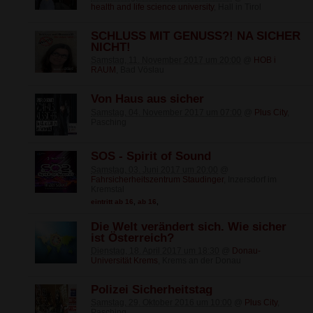
health and life science university
, Hall in Tirol
SCHLUSS MIT GENUSS?! NA SICHER
NICHT!
Samstag, 11. November 2017 um 20:00
@
HOB i
RAUM
, Bad Vöslau
Von Haus aus sicher
Samstag, 04. November 2017 um 07:00
@
Plus City
,
Pasching
SOS - Spirit of Sound
Samstag, 03. Juni 2017 um 20:00
@
Fahrsicherheitszentrum Staudinger
, Inzersdorf im
Kremstal
eintritt ab 16
,
ab 16
,
Die Welt verändert sich. Wie sicher
ist Österreich?
Dienstag, 18. April 2017 um 18:30
@
Donau-
Universität Krems
, Krems an der Donau
Polizei Sicherheitstag
Samstag, 29. Oktober 2016 um 10:00
@
Plus City
,
Pasching