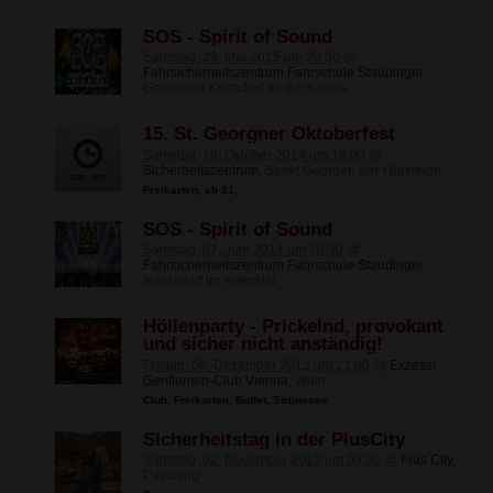
SOS - Spirit of Sound
Samstag, 23. Mai 2015 um 20:30
@
Fahrsicherheitszentrum Fahrschule Staudinger
,
Gemeinde Kirchdorf an der Krems
15. St. Georgner Oktoberfest
Samstag, 18. Oktober 2014 um 18:00
@
Sicherheitszentrum
, Sankt Georgen am Ybbsfelde
Freikarten
,
ab 21
,
SOS - Spirit of Sound
Samstag, 07. Juni 2014 um 20:30
@
Fahrsicherheitszentrum Fahrschule Staudinger
,
Inzersdorf im Kremstal
Höllenparty - Prickelnd, provokant
und sicher nicht anständig!
Freitag, 06. Dezember 2013 um 21:00
@
Exzess!
Gentlemen-Club Vienna
, Wien
Club
,
Freikarten
,
Buffet
,
Striptease
Sicherheitstag in der PlusCity
Samstag, 02. November 2013 um 09:00
@
Plus City
,
Pasching