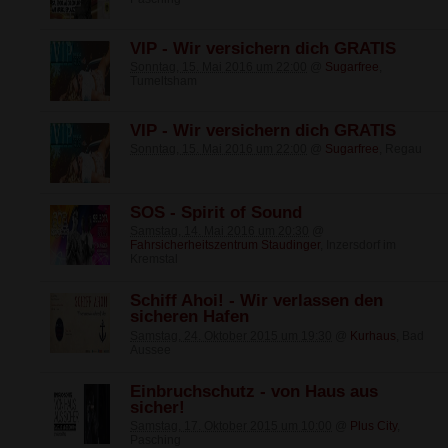
VIP - Wir versichern dich GRATIS
Sonntag, 15. Mai 2016 um 22:00
@
Sugarfree
,
Tumeltsham
VIP - Wir versichern dich GRATIS
Sonntag, 15. Mai 2016 um 22:00
@
Sugarfree
, Regau
SOS - Spirit of Sound
Samstag, 14. Mai 2016 um 20:30
@
Fahrsicherheitszentrum Staudinger
, Inzersdorf im
Kremstal
Schiff Ahoi! - Wir verlassen den
sicheren Hafen
Samstag, 24. Oktober 2015 um 19:30
@
Kurhaus
, Bad
Aussee
Einbruchschutz - von Haus aus
sicher!
Samstag, 17. Oktober 2015 um 10:00
@
Plus City
,
Pasching