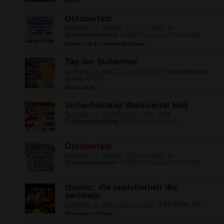
Disco
Oktoberfest
Samstag, 19. Oktober 2013 um 18:00
@
Sicherheitszentrum
, Sankt Georgen am Ybbsfelde
Freibier
,
ab 21
,
Samsung Galaxy
,
Tag der Sicherheit
Samstag, 25. Mai 2013 um 15:00
@
Feuerwehrhaus
Grödig
, Grödig
Disco
,
ab 21
Sicherheitstag Waldviertel Süd
Samstag, 25. Mai 2013 um 13:00
@
FF
Großheinrichschlag
, Groß Heinrichschlag
Oktoberfest
Samstag, 20. Oktober 2012 um 18:00
@
Sicherheitszentrum
, Sankt Georgen am Ybbsfelde
theater: die unsicherheit der
sachlage
Dienstag, 08. Mai 2012 um 19:00
@
KV Röda
, Steyr
Alternative
,
Theater