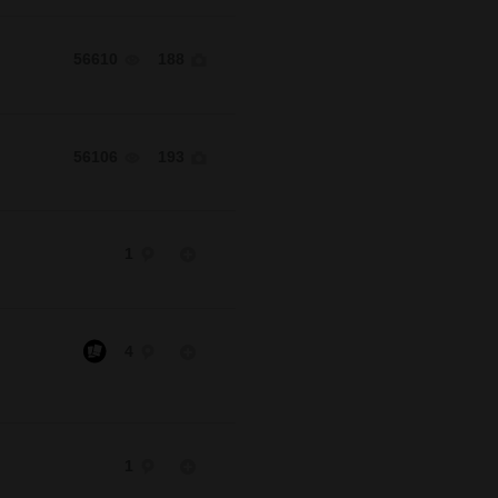
56610
188
56106
193
1
4
1