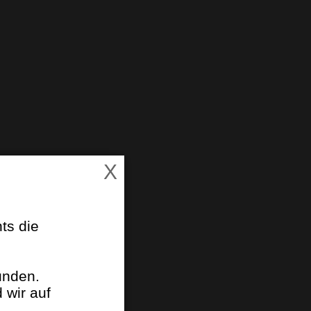
X
ts die
e
unden.
 wir auf