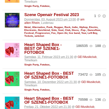
Timelkam
Single Party
,
Fotobox
,
Szene Openair Festival 2023
1
Donnerstag, 03. August 2023 um 13:00
@
am
alten Rhein
, Lustenau
Metal
,
Alternative
,
Punk
,
Reggae
,
Rock
,
Indie
,
Hiphop
,
Electro
,
Electronic
,
Deichkind
,
Sido
,
Soul
,
Club
,
Disco
,
.Pop.
,
Dancefloor
,
Festival
,
Progressive
,
Fox
,
Open Air
,
live band
,
Tour
,
Left Boy
,
Tickets
,
oeticket
Heart Shaped Box -
186535
188
BEST OF SZENE1-
FOTOBOX
Samstag, 11. Februar 2023 um 21:30
@
GEI Musikclub
,
Timelkam
Single Party
,
Fotobox
,
Heart Shaped Box - BEST
73472
105
OF SZENE1-FOTOBOX
Samstag, 10. Dezember 2022 um 21:30
@
GEI Musikclub
,
Timelkam
Single Party
,
Fotobox
,
Heart Shaped Box - BEST
70598
136
OF SZENE1-FOTOBOX
Freitag, 21. Oktober 2022 um 21:30
@
GEI Musikclub
,