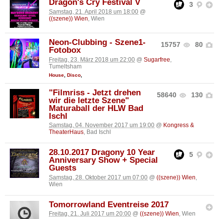
Dragon's Cry Festival V
3
Samstag, 21. April 2018 um 18:00
@
((szene)) Wien
, Wien
Neon-Clubbing - Szene1-
15757
80
Fotobox
Freitag, 23. März 2018 um 22:00
@
Sugarfree
,
Tumeltsham
House
,
Disco
,
"Filmriss - Jetzt drehen
58640
130
wir die letzte Szene"
Maturaball der HLW Bad
Ischl
Samstag, 04. November 2017 um 19:00
@
Kongress &
TheaterHaus
, Bad Ischl
28.10.2017 Dragony 10 Year
5
Anniversary Show + Special
Guests
Samstag, 28. Oktober 2017 um 07:00
@
((szene)) Wien
,
Wien
Tomorrowland Eventreise 2017
Freitag, 21. Juli 2017 um 20:00
@
((szene)) Wien
, Wien