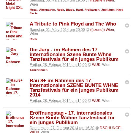
Samstag, 08. März 2014 um 19:00
@
((szene)) Wien
,
Wien
Metal
,
Alternative
,
Rock
,
Blues
,
Hard
,
Freikarten
,
Jubiläum
,
Hard
Facts
A Tribute to Pink Floyd and The Who
Samstag, 01. März 2014 um 20:00
@
((szene)) Wien
,
Wien
Rock
Die Jury - im Rahmen des 17.
internationalen Szene Bunte Whne
Tanzfestivals für ein junges Publikum
Freitag, 28. Februar 2014 um 19:00
@
WUK
, Wien
Tänzerinnen
Rau 8+ im Rahmen des 17.
internationalen SZENE BUNTE WHNE
Tanzfestivals für ein junges Publikum
2014
Freitag, 28. Februar 2014 um 14:00
@
WUK
, Wien
Eröffnungstag - 17. internationales
Szene Bunte Wähne Tanzfestival für
ein junges Publikum
Donnerstag, 27. Februar 2014 um 16:30
@
DSCHUNGEL
WIEN
, Wien