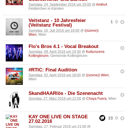
Samstag, 24. September 2016 um 20:00
@
Amthof
,
Feldkirchen in Kärnten
Veitstanz - 10 Jahresfeier
1
(Veitstanz Festival)
Samstag, 16. Juli 2016 um 18:00
@
((szene))
Wien
, Wien
Flo's Bros 4.1 - Vocal Breakout
Samstag, 09. April 2016 um 19:30
@
Kulturszene
Kottingbrunn
, Gemeinde Kottingbrunn
#RTIC: Final Audition
Samstag, 02. April 2016 um 18:00
@
((szene)) Wien
,
Wien
SkandHAARlös - Die Szenenacht
Sonntag, 27. März 2016 um 22:00
@
Chaya Fuera
, Wien
KAY ONE LIVE ON STAGE
23
27.02.2016
Samstag, 27. Februar 2016 um 21:00
@