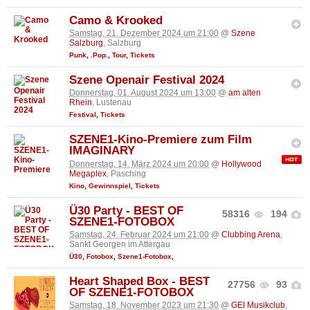
Camo & Krooked
Samstag, 21. Dezember 2024 um 21:00
@
Szene
Salzburg
, Salzburg
Punk
,
.Pop.
,
Tour
,
Tickets
Szene Openair Festival 2024
Donnerstag, 01. August 2024 um 13:00
@
am alten
Rhein
, Lustenau
Festival
,
Tickets
SZENE1-Kino-Premiere zum Film
IMAGINARY
Donnerstag, 14. März 2024 um 20:00
@
Hollywood
Megaplex
, Pasching
Kino
,
Gewinnspiel
,
Tickets
Ü30 Party - BEST OF
58316
194
SZENE1-FOTOBOX
Samstag, 24. Februar 2024 um 21:00
@
Clubbing Arena
,
Sankt Georgen im Attergau
Ü30
,
Fotobox
,
Szene1-Fotobox
,
Heart Shaped Box - BEST
27756
93
OF SZENE1-FOTOBOX
Samstag, 18. November 2023 um 21:30
@
GEI Musikclub
,