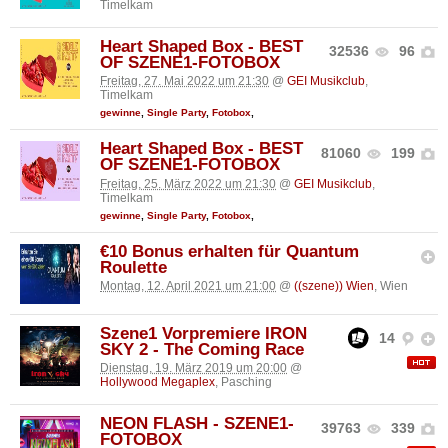
Timelkam
Heart Shaped Box - BEST
32536
96
OF SZENE1-FOTOBOX
Freitag, 27. Mai 2022 um 21:30
@
GEI Musikclub
,
Timelkam
gewinne
,
Single Party
,
Fotobox
,
Heart Shaped Box - BEST
81060
199
OF SZENE1-FOTOBOX
Freitag, 25. März 2022 um 21:30
@
GEI Musikclub
,
Timelkam
gewinne
,
Single Party
,
Fotobox
,
€10 Bonus erhalten für Quantum
Roulette
Montag, 12. April 2021 um 21:00
@
((szene)) Wien
, Wien
Szene1 Vorpremiere IRON
14
SKY 2 - The Coming Race
Dienstag, 19. März 2019 um 20:00
@
Hollywood Megaplex
, Pasching
NEON FLASH - SZENE1-
39763
339
FOTOBOX