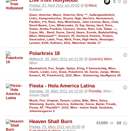
Live from Hollywood
3
Freitag, 01. April 2011 um 20:00
@
Q-West
,
Kufstein
Quiet
,
Unsicher
,
Music
,
Gitarrist
,
Dirty ^^
,
Außergewöhnlich
,
Links
,
Kompromisslos
,
Dezent
,
High
,
Herrlich
,
Harmonisch
,
Panther
,
●•It
,
Rock
,
Amy Winehouse
,
John Lennon
,
Bass
,
Club
,
David Bowie
,
Live
,
Whitesnake
,
Zz Top
,
Honey
,
Hard
,
Drive
,
Guitar
,
Aretha Franklin
,
Caesars
,
Drums
,
Rain
,
Cult
,
Tattoo ♪♫
,
Cajun
,
Mtv
,
Band
,
Szene
,
David
,
Haare
,
Events
,
Bodybuilding
,
Biker
,
Hollywood^^
,
Konzert
,
AT
,
Gerhard
,
Pamela
,
Treiben
,
Generation
,
Label
,
Four
,
Wish
,
From
,
High Heels
,
Neunziger
,
Lennon
,
6330
,
Kufstein
,
2011
,
Münchner Straße 17
Polarkreis 18
Mittwoch, 30. März 2011 um 21:00
@
((szene)) Wien
,
Wien
Musikalisch
,
Frei
,
Single
,
Spitze
,
Eisig
,
♥ Sehnsüchtig
,
Wien
,
Charts
,
Lieder
,
Live
,
Snow
,
Polarkreis 18
,
Szene
,
Jungs
,
Winter
,
Konzert
,
AT
,
Polarkreis!(
,
1110
,
Wien - Simmering
,
Hauffgasse 26
Fiesta - Hola America Latina
Samstag, 26. März 2011 um 22:00
@
Floridita
, Wien -
Innere Stadt
Musik
,
Frei
,
Original
,
Tanzen
,
Latino
,
Bitte
,
Wien
,
Salsa
,
Stimmung
,
Austro
,
America
,
Ambiente
,
Szene
,
Bailar
,
Freude
,
Fiesta
,
AT
,
**Karibik**
,
1010
,
Wien - Innere Stadt
,
Tanzlokal
,
Johannesgasse 3
Heaven Shall Burn
41080
68
Freitag, 25. März 2011 um 20:00
@