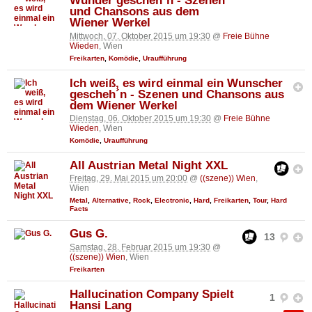
Wunder gescheh´n - Szenen
und Chansons aus dem
Wiener Werkel
Mittwoch, 07. Oktober 2015 um 19:30
@
Freie Bühne
Wieden
, Wien
Freikarten
,
Komödie
,
Uraufführung
Ich weiß, es wird einmal ein Wunscher
gescheh´n - Szenen und Chansons aus
dem Wiener Werkel
Dienstag, 06. Oktober 2015 um 19:30
@
Freie Bühne
Wieden
, Wien
Komödie
,
Uraufführung
All Austrian Metal Night XXL
Freitag, 29. Mai 2015 um 20:00
@
((szene)) Wien
,
Wien
Metal
,
Alternative
,
Rock
,
Electronic
,
Hard
,
Freikarten
,
Tour
,
Hard
Facts
Gus G.
13
Samstag, 28. Februar 2015 um 19:30
@
((szene)) Wien
, Wien
Freikarten
Hallucination Company Spielt
1
Hansi Lang