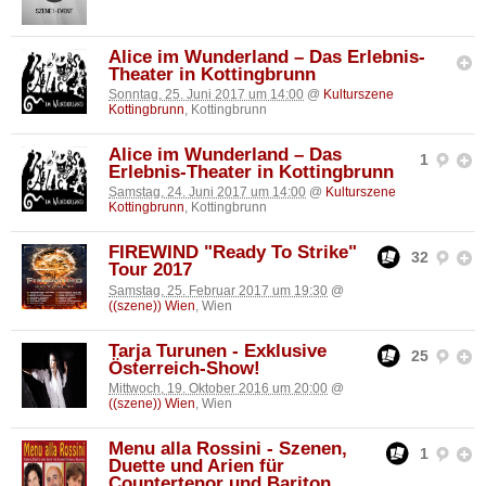
Alice im Wunderland – Das Erlebnis-
Theater in Kottingbrunn
Sonntag, 25. Juni 2017 um 14:00
@
Kulturszene
Kottingbrunn
, Kottingbrunn
Alice im Wunderland – Das
1
Erlebnis-Theater in Kottingbrunn
Samstag, 24. Juni 2017 um 14:00
@
Kulturszene
Kottingbrunn
, Kottingbrunn
FIREWIND "Ready To Strike"
32
Tour 2017
Samstag, 25. Februar 2017 um 19:30
@
((szene)) Wien
, Wien
Tarja Turunen - Exklusive
25
Österreich-Show!
Mittwoch, 19. Oktober 2016 um 20:00
@
((szene)) Wien
, Wien
Menu alla Rossini - Szenen,
1
Duette und Arien für
Countertenor und Bariton