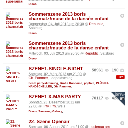
Disco
Sommerszene 2013 boris
charmatz/muse de la dansée enfant
Donnerstag, 04. Juli 2013 um 20:30
@
Republic
,
Salzburg
Disco
Sommerszene 2013 boris
charmatz/musée de la danse enfant
Mittwoch, 03. Juli 2013 um 20:30
@
Republic
, Salzburg
Disco
SZENE1-SINGLE-NIGHT
58961
190
Samstag, 02. März 2013 um 21:00
@
Gh. Pammer
, Leopoldschlag
beste partystimmung
,
Gratis Kondome
,
popfive
,
PLÜSCH-
HANDSCHELLEN
,
Gh. Pammer
,
SZENE1 X-MAS PARTY
70117
428
Sonntag, 23. Dezember 2012 um
22:00
@
Fifty Fifty
, Wels
Disco
,
Samsung Galaxy
,
22. Szene Openair
Samstag, 06. August 2011 um 21:00
@
Lustenau am