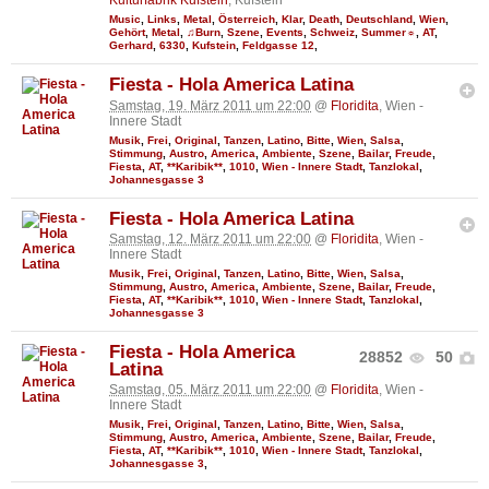
Kulturfabrik Kufstein
, Kufstein
Music
,
Links
,
Metal
,
Österreich
,
Klar
,
Death
,
Deutschland
,
Wien
,
Gehört
,
Metal
,
♫Burn
,
Szene
,
Events
,
Schweiz
,
Summer☼
,
AT
,
Gerhard
,
6330
,
Kufstein
,
Feldgasse 12
,
Fiesta - Hola America Latina
Samstag, 19. März 2011 um 22:00
@
Floridita
, Wien -
Innere Stadt
Musik
,
Frei
,
Original
,
Tanzen
,
Latino
,
Bitte
,
Wien
,
Salsa
,
Stimmung
,
Austro
,
America
,
Ambiente
,
Szene
,
Bailar
,
Freude
,
Fiesta
,
AT
,
**Karibik**
,
1010
,
Wien - Innere Stadt
,
Tanzlokal
,
Johannesgasse 3
Fiesta - Hola America Latina
Samstag, 12. März 2011 um 22:00
@
Floridita
, Wien -
Innere Stadt
Musik
,
Frei
,
Original
,
Tanzen
,
Latino
,
Bitte
,
Wien
,
Salsa
,
Stimmung
,
Austro
,
America
,
Ambiente
,
Szene
,
Bailar
,
Freude
,
Fiesta
,
AT
,
**Karibik**
,
1010
,
Wien - Innere Stadt
,
Tanzlokal
,
Johannesgasse 3
Fiesta - Hola America
28852
50
Latina
Samstag, 05. März 2011 um 22:00
@
Floridita
, Wien -
Innere Stadt
Musik
,
Frei
,
Original
,
Tanzen
,
Latino
,
Bitte
,
Wien
,
Salsa
,
Stimmung
,
Austro
,
America
,
Ambiente
,
Szene
,
Bailar
,
Freude
,
Fiesta
,
AT
,
**Karibik**
,
1010
,
Wien - Innere Stadt
,
Tanzlokal
,
Johannesgasse 3
,