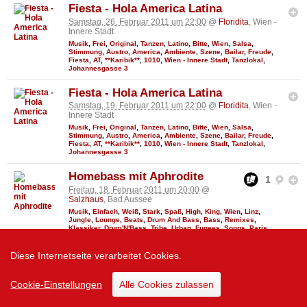
Fiesta - Hola America Latina
Samstag, 26. Februar 2011 um 22:00
@
Floridita
, Wien -
Innere Stadt
Musik
,
Frei
,
Original
,
Tanzen
,
Latino
,
Bitte
,
Wien
,
Salsa
,
Stimmung
,
Austro
,
America
,
Ambiente
,
Szene
,
Bailar
,
Freude
,
Fiesta
,
AT
,
**Karibik**
,
1010
,
Wien - Innere Stadt
,
Tanzlokal
,
Johannesgasse 3
Fiesta - Hola America Latina
Samstag, 19. Februar 2011 um 22:00
@
Floridita
, Wien -
Innere Stadt
Musik
,
Frei
,
Original
,
Tanzen
,
Latino
,
Bitte
,
Wien
,
Salsa
,
Stimmung
,
Austro
,
America
,
Ambiente
,
Szene
,
Bailar
,
Freude
,
Fiesta
,
AT
,
**Karibik**
,
1010
,
Wien - Innere Stadt
,
Tanzlokal
,
Johannesgasse 3
Homebass mit Aphrodite
1
Freitag, 18. Februar 2011 um 20:00
@
Salzhaus
, Bad Aussee
Musik
,
Einfach
,
Weiß
,
Stark
,
Spaß
,
High
,
King
,
Wien
,
Linz
,
Jungle
,
Lounge
,
Beats
,
Drum And Bass
,
Bass
,
Remixes
,
Klassiker
,
Drum'N'Bass
,
Tribe
,
Urban
,
Fugees
,
Songs
,
Paris
,
Luniz
,
Freund
,
Szene
,
Rocken
,
New York
,
AT
,
Godfather
,
Geprägt
;)
,
Label
,
Jungle Brothers
,
Publikum
,
Bahnhofstraße
,
Bad
Aussee
,
8990
,
Bad Goisern
,
Gröbming
Diese Internetseite verarbeitet Cookies.
Fiesta - Hola America Latina
Cookie-Einstellungen
Alle Cookies zulassen
Samstag, 12. Februar 2011 um 22:00
@
Floridita
, Wien -
Innere Stadt