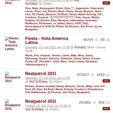
Sonntag, 24. Juli 2011 um 21:00
@
VAZ
St.Pölten
, St. Pölten
Treu
,
Stolz
,
Konsequent
,
Direkt
,
Dirty ^^
,
Angenehm
,
Österreich
,
Luxus
,
Virus
,
●•It
,
Electro
,
Beat
,
Charts
,
Benny Benassi
,
Rush
,
Live
,
Ö3 Charts
,
Benassi
,
Ed Rush
,
Talent
,
Martin Solveig
,
F.R.
,
Crookers
,
Festival
,
^1^!°!^!!°!°!°!°!!°!°!°^!
,
Fritz
,
Szene
,
Martin
,
Outdoor
,
AT
,
Electro
,
Ehre
,
Benny=)
,
Information
,
Ѕєnѕιιвєl
,
Raiffeisen
,
Performen
,
st. pölten
,
Disco
,
3100
,
2011
,
Kelsengasse 9
,
3100 St. Pölten
,
Dj Olivarez
,
Alix Perez
,
dj set
,
Beatpatrol
Fiesta - Hola America
40744
68
Latina
Samstag, 23. Juli 2011 um 22:00
@
Floridita
, Wien - Innere
Stadt
Musik
,
Frei
,
Original
,
Tanzen
,
Latino
,
Bitte
,
Wien
,
Salsa
,
Stimmung
,
Austro
,
America
,
Ambiente
,
Szene
,
Bailar
,
Freude
,
Fiesta
,
AT
,
**Karibik**
,
1010
,
Wien - Innere Stadt
,
Tanzlokal
,
Johannesgasse 3
,
Beatpatrol 2011
473517
1023
Samstag, 23. Juli 2011 um 21:00
@
VAZ St.Pölten
, St. Pölten
Electro
,
Groove Armada
,
Benny Benassi
,
Tiesto
,
Moby
,
Lexy & K-
Paul
,
Mr. Oizo
,
Ed Rush
,
Martin Solveig
,
Crookers
,
Dirtyphonics
,
Fritz Kalkbrenner
,
Dj Olivarez
,
Alix Perez
,
Beatpatrol
,
Beatpatrol 2011
241901
842
Freitag, 22. Juli 2011 um 21:00
@
VAZ St.Pölten
, St. Pölten