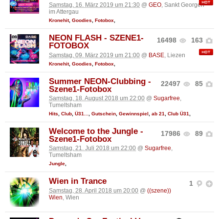
Samstag, 16. März 2019 um 21:30
@
GEO
, Sankt Georgen
im Attergau
Kronehit
,
Goodies
,
Fotobox
,
NEON FLASH - SZENE1-
16498
163
FOTOBOX
Samstag, 09. März 2019 um 21:00
@
BASE
, Liezen
Kronehit
,
Goodies
,
Fotobox
,
Summer NEON-Clubbing -
22497
85
Szene1-Fotobox
Samstag, 18. August 2018 um 22:00
@
Sugarfree
,
Tumeltsham
Hits
,
Club
,
Ü31...
,
Gutschein
,
Gewinnspiel
,
ab 21
,
Club Ü31
,
Welcome to the Jungle -
17986
89
Szene1-Fotobox
Samstag, 21. Juli 2018 um 22:00
@
Sugarfree
,
Tumeltsham
Jungle
,
Wien in Trance
1
Samstag, 28. April 2018 um 20:00
@
((szene))
Wien
, Wien