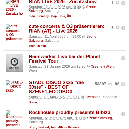
RIAN LIVE 2026 - Zusatzshow
1
Sonntag, 12. April 2026 um 19:00
@
Szene
Salzburg
, Salzburg
Indie
,
Comedy
,
.Pop.
,
Tour
,
Ö3
cute concerts & Ö3 präsentieren:
3
RIAN (AT) - Live 2026
Samstag, 11. April 2026 um 19:00
@
Szene
Salzburg
, Salzburg
Tour
,
Tickets
Heimwerker Live bei der Planet
Festival Tour
Samstag, 31. Jänner 2026 um 19:30
@
((szene)) Wien
,
Wien
STADL-DISCO 2k25 "die
53897
96
30ste" - BEST OF
SZENE1-FOTOBOX
Samstag, 03. Mai 2025 um 20:00
@
Oxenstadl
, Seebach
Disco
,
Rockhouse proudly presents Bibiza
Sonntag, 02. März 2025 um 19:00
@
Szene Salzburg
,
Salzburg
.Pop.
,
Festival
,
Tour
,
Album Release