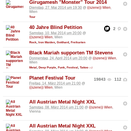
Girugamesh "Monster" Tour 2014
Dienstag, 27. Mai 2014 um 19:30
@
((szene)) Wien
,
Wien
Tour
40 Jahre Blind Petition
2
Samstag, 10. Mai 2014 um 20:00
@
((szene)) Wien
, Wien
Rock
,
Iron Maiden
,
Gotthard
,
Freikarten
Black Mariah supporten TM Stevens
Donnerstag, 24. April 2014 um 20:00
@
((szene)) Wien
,
Wien
Metal
,
Deep Purple
,
Funk
,
Festival
,
Tattoo ♪♫
Planet Festival Tour
19843
112
Freitag, 14. März 2014 um 21:00
@
((szene)) Wien
, Wien
All Austrian Metal Night XXL
Samstag, 08. März 2014 um 21:00
@
((szene)) Wien
,
Vienna
All Austrian Metal Night XXL