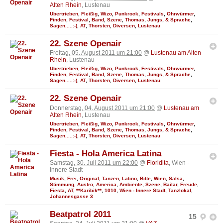
Alten Rhein
, Lustenau
Übertrieben
,
Fleißig
,
Wizo
,
Punkrock
,
Festivals
,
Ohrwürmer
,
Finden
,
Festival
,
Band
,
Szene
,
Thomas
,
Jungs
,
& Sprache
,
Sagen.....:-)
,
AT
,
Thorsten
,
Diversen
,
Lustenau
22. Szene Openair
Freitag, 05. August 2011 um 21:00
@
Lustenau am Alten
Rhein
, Lustenau
Übertrieben
,
Fleißig
,
Wizo
,
Punkrock
,
Festivals
,
Ohrwürmer
,
Finden
,
Festival
,
Band
,
Szene
,
Thomas
,
Jungs
,
& Sprache
,
Sagen.....:-)
,
AT
,
Thorsten
,
Diversen
,
Lustenau
22. Szene Openair
Donnerstag, 04. August 2011 um 21:00
@
Lustenau am
Alten Rhein
, Lustenau
Übertrieben
,
Fleißig
,
Wizo
,
Punkrock
,
Festivals
,
Ohrwürmer
,
Finden
,
Festival
,
Band
,
Szene
,
Thomas
,
Jungs
,
& Sprache
,
Sagen.....:-)
,
AT
,
Thorsten
,
Diversen
,
Lustenau
Fiesta - Hola America Latina
Samstag, 30. Juli 2011 um 22:00
@
Floridita
, Wien -
Innere Stadt
Musik
,
Frei
,
Original
,
Tanzen
,
Latino
,
Bitte
,
Wien
,
Salsa
,
Stimmung
,
Austro
,
America
,
Ambiente
,
Szene
,
Bailar
,
Freude
,
Fiesta
,
AT
,
**Karibik**
,
1010
,
Wien - Innere Stadt
,
Tanzlokal
,
Johannesgasse 3
Beatpatrol 2011
15