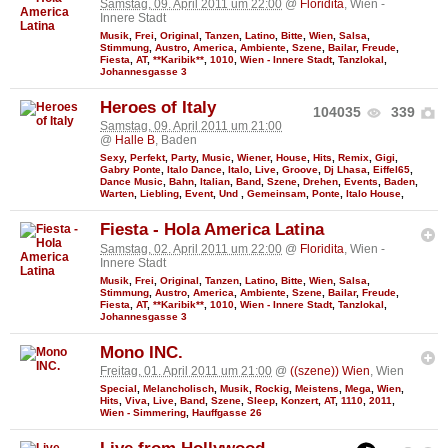
Samstag, 09. April 2011 um 22:00
@
Floridita
, Wien -
Innere Stadt
Musik
,
Frei
,
Original
,
Tanzen
,
Latino
,
Bitte
,
Wien
,
Salsa
,
Stimmung
,
Austro
,
America
,
Ambiente
,
Szene
,
Bailar
,
Freude
,
Fiesta
,
AT
,
**Karibik**
,
1010
,
Wien - Innere Stadt
,
Tanzlokal
,
Johannesgasse 3
Heroes of Italy
104035
339
Samstag, 09. April 2011 um 21:00
@
Halle B
, Baden
Sexy
,
Perfekt
,
Party
,
Music
,
Wiener
,
House
,
Hits
,
Remix
,
Gigi
,
Gabry Ponte
,
Italo Dance
,
Italo
,
Live
,
Groove
,
Dj Lhasa
,
Eiffel65
,
Dance Music
,
Bahn
,
Italian
,
Band
,
Szene
,
Drehen
,
Events
,
Baden
,
Warten
,
Liebling
,
Event
,
Und
,
Gemeinsam
,
Ponte
,
Italo House
,
Fiesta - Hola America Latina
Samstag, 02. April 2011 um 22:00
@
Floridita
, Wien -
Innere Stadt
Musik
,
Frei
,
Original
,
Tanzen
,
Latino
,
Bitte
,
Wien
,
Salsa
,
Stimmung
,
Austro
,
America
,
Ambiente
,
Szene
,
Bailar
,
Freude
,
Fiesta
,
AT
,
**Karibik**
,
1010
,
Wien - Innere Stadt
,
Tanzlokal
,
Johannesgasse 3
Mono INC.
Freitag, 01. April 2011 um 21:00
@
((szene)) Wien
, Wien
Special
,
Melancholisch
,
Musik
,
Rockig
,
Meistens
,
Mega
,
Wien
,
Hits
,
Viva
,
Live
,
Band
,
Szene
,
Sleep
,
Konzert
,
AT
,
1110
,
2011
,
Wien - Simmering
,
Hauffgasse 26