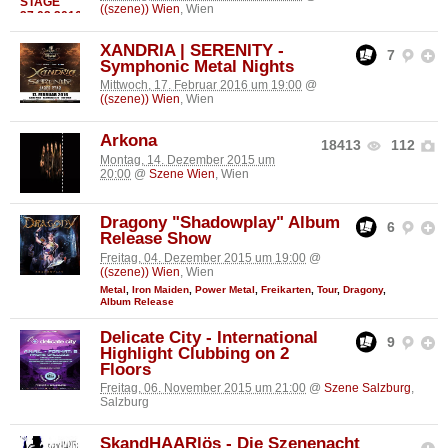
((szene)) Wien
, Wien
XANDRIA | SERENITY -
7
Symphonic Metal Nights
Mittwoch, 17. Februar 2016 um 19:00
@
((szene)) Wien
, Wien
Arkona
18413
112
Montag, 14. Dezember 2015 um
20:00
@
Szene Wien
, Wien
Dragony "Shadowplay" Album
6
Release Show
Freitag, 04. Dezember 2015 um 19:00
@
((szene)) Wien
, Wien
Metal
,
Iron Maiden
,
Power Metal
,
Freikarten
,
Tour
,
Dragony
,
Album Release
Delicate City - International
9
Highlight Clubbing on 2
Floors
Freitag, 06. November 2015 um 21:00
@
Szene Salzburg
,
Salzburg
SkandHAARlös - Die Szenenacht