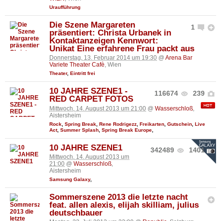
Uraufführung
Die Szene Margareten
1
präsentiert: Christa Urbanek in
Kontaktanzeigen Kennwort:
Unikat Eine erfahrene Frau packt aus
Donnerstag, 13. Februar 2014 um 19:30
@
Arena Bar
Variete Theater Cafè
, Wien
Theater
,
Eintritt frei
10 JAHRE SZENE1 -
116674
239
RED CARPET FOTOS
Mittwoch, 14. August 2013 um 21:00
@
Wasserschloß
,
Aistersheim
Rock
,
Spring Break
,
Rene Rodrigezz
,
Freikarten
,
Gutschein
,
Live
Act
,
Summer Splash
,
Spring Break Europe
,
10 JAHRE SZENE1
342489
1401
Mittwoch, 14. August 2013 um
21:00
@
Wasserschloß
,
Aistersheim
Samsung Galaxy
,
Sommerszene 2013 die letzte nacht
feat. allen alexis, elijah skilliam, julius
deutschbauer