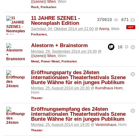
((szene)) Wien
, Wien
Rock
,
Freikarten
11 JAHRE SZENE1 -
370610
671
Neonsplash Edition
Samstag, 04. Oktober 2014 um 21:00
@
Arena
, Wels
Freikarten
,
Alestorm + Brainstorm
16
Montag, 29. September 2014 um 19:30
@
((szene)) Wien
, Wien
Metal
,
Power Metal
,
Freikarten
Eröffnungsparty des 24sten
internationalen Theaterfestivals Szene
Bunte Wähne für ein junges Publikum
Montag, 25. August 2014 um 20:30
@
Kunsthaus Horn
,
Horn
Theater
Eröffnungsempfang des 24sten
internationalen Theaterfestivals Szene
Bunte Wähne für ein junges Publikum
Montag, 25. August 2014 um 19:00
@
Vereinshaus
, Horn
Theater