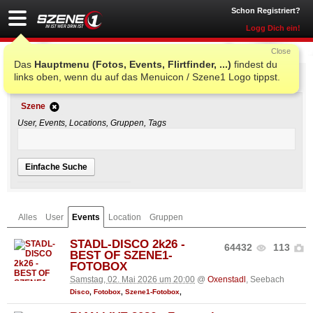
Schon Registriert?
Logg Dich ein!
Close
Das
Hauptmenu (Fotos, Events, Flirtfinder, ...)
findest du
Einfache Suche
links oben, wenn du auf das Menuicon / Szene1 Logo tippst.
Szene
User, Events, Locations, Gruppen, Tags
Einfache Suche
Alles
User
Events
Location
Gruppen
STADL-DISCO 2k26 -
64432
113
BEST OF SZENE1-
FOTOBOX
Samstag, 02. Mai 2026 um 20:00
@
Oxenstadl
, Seebach
Disco
,
Fotobox
,
Szene1-Fotobox
,