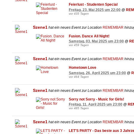
Feierlust - Studenten Special
Freitag, 23. Mai 2025 um 22:00
@
REM
vor 435 Tagen
Szene1
hat ein neues Event zur Location
REMEMBAR
hinzug
Fusion. Dance All Night!
Samstag, 03. Mai 2025 um 23:00
@
R
vor 459 Tagen
Szene1
hat ein neues Event zur Location
REMEMBAR
hinzug
Hometown Love
Samstag, 26. April 2025 um 23:00
@
R
vor 464 Tagen
Szene1
hat ein neues Event zur Location
REMEMBAR
hinzug
Sorry not Sorry - Music for Girls!
Freitag, 11. April 2025 um 23:00
@
RE
vor 485 Tagen
Szene1
hat ein neues Event zur Location
REMEMBAR
hinzug
LET'S PARTY - Das beste aus 3 Jahrz