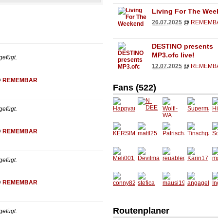
Living For The We
26.07.2025
@
REMEMB
DESTINO presents
MP3.ofc live!
efügt.
12.07.2025
@
REMEMB
@
REMEMBAR
Fans (522)
efügt.
Happya
N-DEE
Wolfi-
Superm
Hi
ua
WA
ann241
g
@
REMEMBAR
0
KERSI
mattl25
Patrisc
Tinschg
S
MAUS
ha
al
l
efügt.
Meli001
Devilm
reuable
Karin17
m
7
aus
ck
1
@
REMEMBAR
conny8
stefica
mausi1
angagel
In
2
987
ga
e
Routenplaner
efügt.