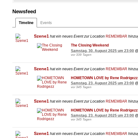
MO - DI 09:00 - 23:00
MI - DO 09:00 - 02:00
FR - SA 09:00 - 04:00
Newsfeed
vor Feiertagen 09:00 - 04:00
SO u. Feiertage geschlossen
Timeline
Events
Szene1
hat ein neues Event zur Location
REMEMBAR
hinzug
The Closing Weekend
Samstag, 30. August 2025 um 23:00
vor 339 Tagen
Szene1
hat ein neues Event zur Location
REMEMBAR
hinzug
HOMETOWN LOVE by Rene Rodrigezz
Samstag, 23. August 2025 um 23:00
vor 345 Tagen
Szene1
hat ein neues Event zur Location
REMEMBAR
hinzug
HOMETOWN LOVE by Rene Rodrigezz
Samstag, 23. August 2025 um 23:00
vor 345 Tagen
Szene1
hat ein neues Event zur Location
REMEMBAR
hinzug