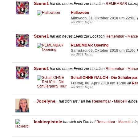
Szene1
hat ein neues Event zur Location
REMEMBAR
hinzug
Halloween
Mittwoch, 31. Oktober 2018 um 22:00
vor 2836 Tagen
Szene1
hat ein neues Event zur Location
Remembar - Marcel
REMEMBAR Opening
Samstag, 06. Oktober 2018 um 21:00
vor 2861 Tagen
Szene1
hat ein neues Event zur Location
Remembar - Marcel
Schall OHNE RAUCH - Die Schülerpart
Freitag, 06. April 2018 um 16:00
@
Rem
vor 3080 Tagen
_Jocelyne_
hat sich als Fan bei
Remembar - Marcelli
einge
lackierpistole
hat sich als Fan bei
Remembar - Marcelli
ein