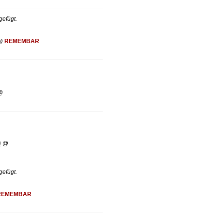
efügt.
@
REMEMBAR
@
0
@
efügt.
REMEMBAR