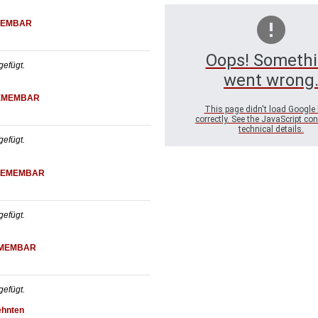
EMBAR
Oops! Someth
efügt.
went wrong
EMEMBAR
This page didn't load Google
correctly. See the JavaScript con
technical details.
efügt.
EMEMBAR
efügt.
MEMBAR
efügt.
ehnten