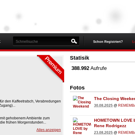
K
Schon Registriert?
L
Statisik
388.992
Aufrufe
Fotos
The Closing Weeke
 für den Kaffeetratsch, Verabredungen
30.08.2025
@
REMEMB
ugang)...
 mit gehobenem Ambiente zum
HOMETOWN LOVE 
 die frühen Morgenstunden...
Rene Rodrigezz
Alles anzeigen
23.08.2025
@
REMEMB