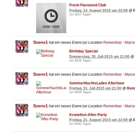
Fresh Flavoured Club
Freitag, 14. August 2015 um 22:00
@
vor 4017 Tagen
Szene1
hat ein neues Event zur Location
Remembar - Marcel
Birthday Special
Donnerstag, 30. Juli 2015 um 21:00
@
vor 4026 Tagen
Szene1
hat ein neues Event zur Location
Remembar - Marcel
SommerNachtsLaden Afterhour
Freitag, 31. Juli 2015 um 21:00
@
Reme
vor 4026 Tagen
Szene1
hat ein neues Event zur Location
Remembar - Marcel
Kronefest-After-Party
Freitag, 21. August 2015 um 22:00
@
vor 4042 Tagen