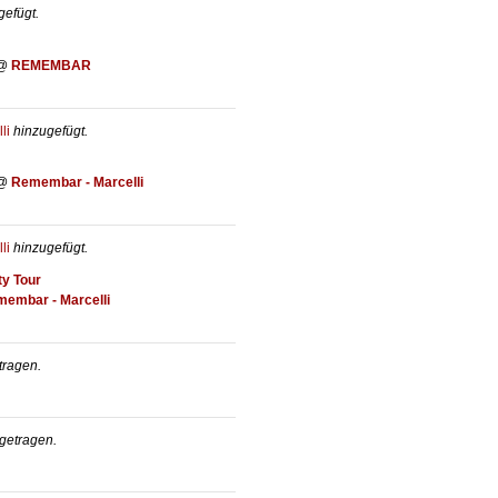
efügt.
@
REMEMBAR
li
hinzugefügt.
@
Remembar - Marcelli
li
hinzugefügt.
y Tour
embar - Marcelli
tragen.
getragen.