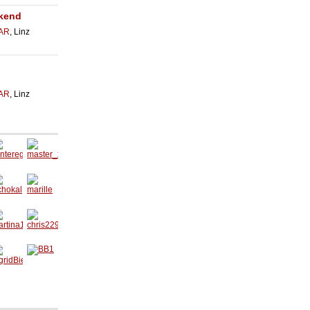
ekend
AR
, Linz
AR
, Linz
ntere
master
gerk
_x_
choka
marille
artina
chris22
31
91986
gridBi
BB1
ne