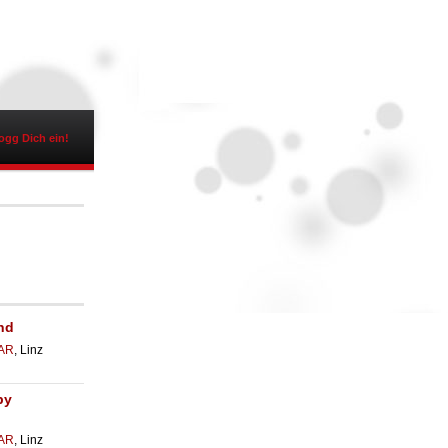
ogg Dich ein!
nd
AR
, Linz
by
AR
, Linz