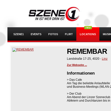
SZENE1
EVENTS
FOTOS
FLIRT
LOCATIONS
MUSI
REMEMBAR
Landstraße 17-25
,
4020
-
Linz
Zur Webseite ...
Informationen
> Das Cafe
Am Tag die beliebte Anlaufstelle
und Business-Meetings (WLAN-Z
> Der Club
Am Abend der Linzer Szeneclub
Abfeiern und Durchtanzen bis in
> Öffnungszeiten