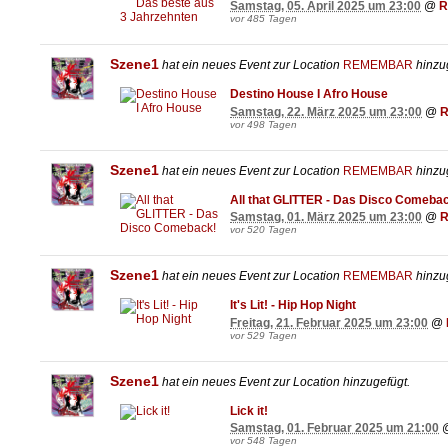
Samstag, 05. April 2025 um 23:00
@
R
vor 485 Tagen
Szene1
hat ein neues Event zur Location
REMEMBAR
hinzug
Destino House I Afro House
Samstag, 22. März 2025 um 23:00
@
vor 498 Tagen
Szene1
hat ein neues Event zur Location
REMEMBAR
hinzug
All that GLITTER - Das Disco Comeba
Samstag, 01. März 2025 um 23:00
@
vor 520 Tagen
Szene1
hat ein neues Event zur Location
REMEMBAR
hinzug
It's Lit! - Hip Hop Night
Freitag, 21. Februar 2025 um 23:00
@
vor 529 Tagen
Szene1
hat ein neues Event zur Location
hinzugefügt.
Lick it!
Samstag, 01. Februar 2025 um 21:00
vor 548 Tagen