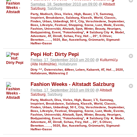
Samstag, 18. September 2010 um 09:00
@
Altstadt
Salzburg
, Salzburg
Party
,
Modisch
,
Diva
,
Vieles
,
High
,
Bauer
,
1´5
,
Samstag
,
Inspiriert
,
Breakdance
,
Salzburg
,
Klassik
,
World
,
Classic
,
Finden
,
Urban
,
Unbedingt
,
50 €
,
City
,
Verschiedene
,
September
,
Boss
,
Lifestyle
,
Festival
,
Shopping
,
Szene
,
Lust
,
Mode
,
Events
,
Fashion
,
Universität
,
Altstadt
,
Spot
,
Winter
,
Beauty
,
Heurigen
,
Bodypainting
,
Event
,
°Fotoshooting°
,
★ Salzburg City ★
,
Model
,
Adventure
,
AT
,
Dirndl
,
Schau
,
Frey
,
Hof...
,
20°
,
S.Oliver
,
Benetton........
,
5020
,
Bar
,
Ausstellung
,
Grünmarkt
,
Sigmund-
Haffner-Gasse
Pepi Hof: Dirty Pepi
Freitag, 17. September 2010 um 20:00
@
Kulturmü'µ
(Alte Hofmühle)
, Hollabrunn
Dirty ^^
,
Österreicher
,
&Meer
,
Leben
,
Kabarett
,
AT
,
Hof...
,
2020
,
Hollabrunn
,
Mühlenring 2
Fashion Weeks - Altstadt Salzburg
Freitag, 17. September 2010 um 09:00
@
Altstadt
Salzburg
, Salzburg
Party
,
Modisch
,
Diva
,
Vieles
,
High
,
Bauer
,
1´5
,
Samstag
,
Inspiriert
,
Breakdance
,
Salzburg
,
Klassik
,
World
,
Classic
,
Finden
,
Urban
,
Unbedingt
,
50 €
,
City
,
Verschiedene
,
September
,
Boss
,
Lifestyle
,
Festival
,
Shopping
,
Szene
,
Lust
,
Mode
,
Events
,
Fashion
,
Universität
,
Altstadt
,
Spot
,
Winter
,
Beauty
,
Heurigen
,
Bodypainting
,
Event
,
°Fotoshooting°
,
★ Salzburg City ★
,
Model
,
Adventure
,
AT
,
Dirndl
,
Schau
,
Frey
,
Hof...
,
20°
,
S.Oliver
,
Benetton........
,
5020
,
Bar
,
Ausstellung
,
Grünmarkt
,
Sigmund-
Haffner-Gasse