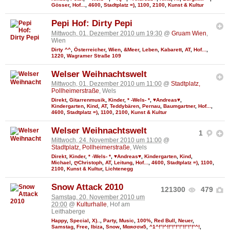
Gösser
,
Hof...
,
4600
,
Stadtplatz =)
,
1100
,
2100
,
Kunst & Kultur
Pepi Hof: Dirty Pepi
Mittwoch, 01. Dezember 2010 um 19:30
@
Gruam Wien
,
Wien
Dirty ^^
,
Österreicher
,
Wien
,
&Meer
,
Leben
,
Kabarett
,
AT
,
Hof...
,
1220
,
Wagramer Straße 109
Welser Weihnachtswelt
Mittwoch, 01. Dezember 2010 um 11:00
@
Stadtplatz,
Pollheimerstraße
, Wels
Direkt
,
Gitarrenmusik
,
Kinder
,
* -Wels- *
,
♥Andreas♥
,
Kindergarten
,
Kind
,
AT
,
Teddybären
,
Pernau
,
Baumgartner
,
Hof...
,
4600
,
Stadtplatz =)
,
1100
,
2100
,
Kunst & Kultur
Welser Weihnachtswelt
1
Mittwoch, 24. November 2010 um 11:00
@
Stadtplatz, Pollheimerstraße
, Wels
Direkt
,
Kinder
,
* -Wels- *
,
♥Andreas♥
,
Kindergarten
,
Kind
,
Michael
,
ღChristoph
,
AT
,
Leitung
,
Hof...
,
4600
,
Stadtplatz =)
,
1100
,
2100
,
Kunst & Kultur
,
Lichtenegg
Snow Attack 2010
121300
479
Samstag, 20. November 2010 um
20:00
@
Kulturhalle
, Hof am
Leithaberge
Happy
,
Special
,
X)..
,
Party
,
Music
,
100%
,
Red Bull
,
Neuer
,
Samstag
,
Free
,
Ibiza
,
Snow
,
Мαяσσи5
,
^1^!°!^!!°!°!°!°!!°!°!°^!
,