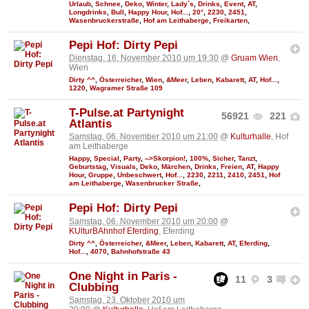
Urlaub
,
Schnee
,
Deko
,
Winter
,
Lady´s
,
Drinks
,
Event
,
AT
,
Longdrinks
,
Bull
,
Happy Hour
,
Hof...
,
20°
,
2230
,
2451
,
Wasenbruckerstraße
,
Hof am Leithaberge
,
Freikarten
,
Pepi Hof: Dirty Pepi
Dienstag, 16. November 2010 um 19:30
@
Gruam Wien
,
Wien
Dirty ^^
,
Österreicher
,
Wien
,
&Meer
,
Leben
,
Kabarett
,
AT
,
Hof...
,
1220
,
Wagramer Straße 109
T-Pulse.at Partynight
56921
221
Atlantis
Samstag, 06. November 2010 um 21:00
@
Kulturhalle
, Hof
am Leithaberge
Happy
,
Special
,
Party
,
-->Skorpion!
,
100%
,
Sicher
,
Tanzt
,
Geburtstag
,
Visuals
,
Deko
,
Märchen
,
Drinks
,
Freien
,
AT
,
Happy
Hour
,
Gruppe
,
Unbeschwert
,
Hof...
,
2230
,
2211
,
2410
,
2451
,
Hof
am Leithaberge
,
Wasenbrucker Straße
,
Pepi Hof: Dirty Pepi
Samstag, 06. November 2010 um 20:00
@
KUlturBAhnhof Eferding
, Eferding
Dirty ^^
,
Österreicher
,
&Meer
,
Leben
,
Kabarett
,
AT
,
Eferding
,
Hof...
,
4070
,
Bahnhofstraße 43
One Night in Paris -
11
3
Clubbing
Samstag, 23. Oktober 2010 um