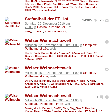
Hits
,
Dj Alex
,
Мαяσσи5
,
^1^!°!^!!°!°!°!°!!°!°!°^!
,
Video
,
Thomas
,
Silvester
,
Only
,
Photo
,
And Other
,
AT
,
Warm
,
They
,
Darius
,
♦
Ңөηба 2000
,
Angesagt
,
Hof...
,
From
,
The Perfect
,
Fireworks
,
1020
,
Wien - Leopoldstadt
Stefaniball der FF Hof
14365
26
Sonntag, 26. Dezember 2010 um
20:00
@
Gasthaus Prielbauer
, Hof
Party
,
AT
,
Hof...
,
5310
,
am priel 23
,
Welser Weihnachtswelt
Mittwoch, 22. Dezember 2010 um 11:00
@
Stadtplatz,
Pollheimerstraße
, Wels
Direkt
,
Party
,
Brass
,
Kinder
,
* -Wels- *
,
♥Andreas♥
,
Kind
,
AT
,
Gösser
,
Christmas
,
Hof...
,
4600
,
Stadtplatz =)
,
1100
,
2100
,
Kunst
& Kultur
,
2212
Welser Weihnachtswelt
Mittwoch, 15. Dezember 2010 um 11:00
@
Stadtplatz,
Pollheimerstraße
, Wels
Direkt
,
Musik
,
Kinder
,
Musizieren
,
Claudia
,
* -Wels- *
,
Kids
,
♥Andreas♥
,
Kind
,
AT
,
Weihnachtliches
,
Hof...
,
4600
,
Stadtplatz =)
,
1100
,
2100
,
Kunst & Kultur
Welser Weihnachtswelt
1
Mittwoch, 08. Dezember 2010 um 11:00
@
Stadtplatz, Pollheimerstraße
, Wels
Direkt
,
Musik
,
Deutsch
,
Steffi*
,
Chor
,
City
,
Ƒℓσω7
,
Perchten
,
Kinder
,
Peter
,
* -Wels- *
,
---Kj---
,
♥Andreas♥
,
Kind
,
AT
,
Burg!!!...^^
,