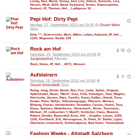
Lustig
,
Hart
,
Musik
,
Genau
,
Zart
,
Linz
,
Gitarre
,
Konzerte
,
Live
,
Herzen
,
Wind
,
4020
,
Band
,
Keyboard
,
Texten
,
Gitarrespielen
,
Konzert
,
AT
,
Themen
,
Hof...
,
Ludlgasse 16
Pepi Hof: Dirty Pepi
Montag, 27. September 2010 um 19:30
@
Gruam Wien
,
Wien
Dirty ^^
,
Österreicher
,
Wien
,
&Meer
,
Leben
,
Kabarett
,
AT
,
Hof...
,
1220
,
Wagramer Straße 109
Rock am Hof
2
Samstag, 25. September 2010 um 20:00
@
Jungmeierhof
, Alkoven
Rock
,
Home
,
AT
,
Hof...
,
4072
,
Alkoven
Aufsteirern
2
Sonntag, 19. September 2010 um 10:00
@
Grazer Innenstadt
, Graz
Ruhig
,
Jung
,
Direkt
,
Musik
,
Bier
,
Frei
,
Liebe
,
Spitze
,
Original
,
Apfelstrudel
,
Bauer
,
*Wein*
,
Graz
,
Club
,
Sonstiges
,
Chor
,
Wagner
,
Steirische
,
Herzen
,
Altes
,
Familie
,
Kunst
,
Kaffee
,
Urlaub
,
Tiere
,
Kinder
,
Peter
,
Rallye
,
Volkstanzgruppe
,
Pflanzen
,
Weinen
,
Bildung
,
Florian
,
Handarbeiten
,
Gestalten
,
Casino
,
Action
,
Tanz
,
Klaus
,
Spinnen
,
Modellieren
,
-Steiermark-
,
Reise
,
Tourismus
,
Michael
,
AT
,
Lebkuchen !!
,
Most!!!
,
Schilcher
,
Class
,
Museen
,
Robert
,
Dirndln
,
Bauernhof
,
Enns
,
Hof...
,
Krapfen
,
Liezen
,
1200
,
1100
,
Kirchbach
,
Ertl
,
Herrengasse
,
St. Peter
,
St. Stefan
,
Ligist
,
Oberland
,
Leutschach
,
Schmiedgasse
,
Bad Gams
,
Tummelplatz
Fashion Weeks - Altstadt Salzburg