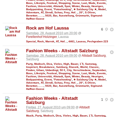
Boss
,
Lifestyle
,
Festival
,
Shopping
,
Szene
,
Lust
,
Mode
,
Events
,
Fashion
,
Universität
,
Altstadt
,
Spot
,
Winter
,
Beauty
,
Heurigen
,
Bodypainting
,
Event
,
°Fotoshooting°
,
★ Salzburg City ★
,
Model
,
Adventure
,
AT
,
Dirndl
,
Schau
,
Frey
,
Hof...
,
20°
,
S.Oliver
,
Benetton........
,
5020
,
Bar
,
Ausstellung
,
Grünmarkt
,
Sigmund-
Haffner-Gasse
Rock am Hof Laussa
6
Samstag, 28. August 2010 um 20:00
@
Forellenhof Holzinger
, Laussa
Special
,
Rock
,
Marrok
,
AT
,
Hof...
,
4461
,
Laussa
,
Pechgraben 223
Fashion Weeks - Altstadt Salzburg
Samstag, 28. August 2010 um 09:00
@
Altstadt Salzburg
,
Salzburg
Party
,
Modisch
,
Diva
,
Vieles
,
High
,
Bauer
,
1´5
,
Samstag
,
Inspiriert
,
Breakdance
,
Salzburg
,
Klassik
,
World
,
Classic
,
Finden
,
Urban
,
Unbedingt
,
50 €
,
City
,
Verschiedene
,
September
,
Boss
,
Lifestyle
,
Festival
,
Shopping
,
Szene
,
Lust
,
Mode
,
Events
,
Fashion
,
Universität
,
Altstadt
,
Spot
,
Winter
,
Beauty
,
Heurigen
,
Bodypainting
,
Event
,
°Fotoshooting°
,
★ Salzburg City ★
,
Model
,
Adventure
,
AT
,
Dirndl
,
Schau
,
Frey
,
Hof...
,
20°
,
S.Oliver
,
Benetton........
,
5020
,
Bar
,
Ausstellung
,
Grünmarkt
,
Sigmund-
Haffner-Gasse
Fashion Weeks - Altstadt
1
Salzburg
Freitag, 27. August 2010 um 09:00
@
Altstadt
Salzburg
, Salzburg
Musik
,
Party
,
Modisch
,
Diva
,
Vieles
,
High
,
Bauer
,
1´5
,
Samstag
,