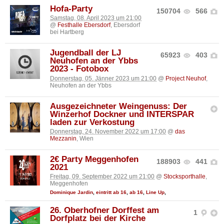
Hofa-Party
150704
566
Samstag, 08. April 2023 um 21:00
@
Festhalle Ebersdorf
, Ebersdorf
bei Hartberg
Jugendball der LJ
65923
403
Neuhofen an der Ybbs
2023 - Fotobox
Donnerstag, 05. Jänner 2023 um 21:00
@
Project Neuhof
,
Neuhofen an der Ybbs
Ausgezeichneter Weingenuss: Der
Winzerhof Dockner und INTERSPAR
laden zur Verkostung
Donnerstag, 24. November 2022 um 17:00
@
das
Mezzanin
, Wien
2€ Party Meggenhofen
188903
441
2021
Freitag, 09. September 2022 um 21:00
@
Stocksporthalle
,
Meggenhofen
Dominique Jardin
,
eintritt ab 16
,
ab 16
,
Line Up
,
26. Oberhofner Dorffest am
1
Dorfplatz bei der Kirche