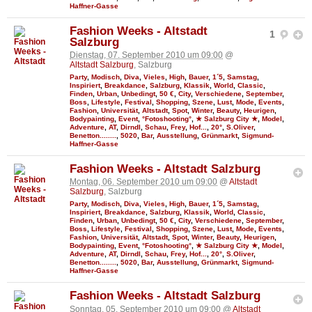
Haffner-Gasse
Fashion Weeks - Altstadt
1
Salzburg
Dienstag, 07. September 2010 um 09:00
@
Altstadt Salzburg
, Salzburg
Party
,
Modisch
,
Diva
,
Vieles
,
High
,
Bauer
,
1´5
,
Samstag
,
Inspiriert
,
Breakdance
,
Salzburg
,
Klassik
,
World
,
Classic
,
Finden
,
Urban
,
Unbedingt
,
50 €
,
City
,
Verschiedene
,
September
,
Boss
,
Lifestyle
,
Festival
,
Shopping
,
Szene
,
Lust
,
Mode
,
Events
,
Fashion
,
Universität
,
Altstadt
,
Spot
,
Winter
,
Beauty
,
Heurigen
,
Bodypainting
,
Event
,
°Fotoshooting°
,
★ Salzburg City ★
,
Model
,
Adventure
,
AT
,
Dirndl
,
Schau
,
Frey
,
Hof...
,
20°
,
S.Oliver
,
Benetton........
,
5020
,
Bar
,
Ausstellung
,
Grünmarkt
,
Sigmund-
Haffner-Gasse
Fashion Weeks - Altstadt Salzburg
Montag, 06. September 2010 um 09:00
@
Altstadt
Salzburg
, Salzburg
Party
,
Modisch
,
Diva
,
Vieles
,
High
,
Bauer
,
1´5
,
Samstag
,
Inspiriert
,
Breakdance
,
Salzburg
,
Klassik
,
World
,
Classic
,
Finden
,
Urban
,
Unbedingt
,
50 €
,
City
,
Verschiedene
,
September
,
Boss
,
Lifestyle
,
Festival
,
Shopping
,
Szene
,
Lust
,
Mode
,
Events
,
Fashion
,
Universität
,
Altstadt
,
Spot
,
Winter
,
Beauty
,
Heurigen
,
Bodypainting
,
Event
,
°Fotoshooting°
,
★ Salzburg City ★
,
Model
,
Adventure
,
AT
,
Dirndl
,
Schau
,
Frey
,
Hof...
,
20°
,
S.Oliver
,
Benetton........
,
5020
,
Bar
,
Ausstellung
,
Grünmarkt
,
Sigmund-
Haffner-Gasse
Fashion Weeks - Altstadt Salzburg
Sonntag, 05. September 2010 um 09:00
@
Altstadt