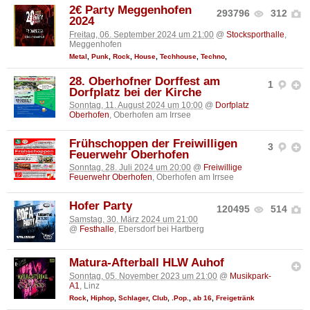
2€ Party Meggenhofen
293796
312
2024
Freitag, 06. September 2024 um 21:00
@
Stocksporthalle
,
Meggenhofen
Metal
,
Punk
,
Rock
,
House
,
Techhouse
,
Techno
,
28. Oberhofner Dorffest am
1
Dorfplatz bei der Kirche
Sonntag, 11. August 2024 um 10:00
@
Dorfplatz
Oberhofen
, Oberhofen am Irrsee
Frühschoppen der Freiwilligen
3
Feuerwehr Oberhofen
Sonntag, 28. Juli 2024 um 20:00
@
Freiwillige
Feuerwehr Oberhofen
, Oberhofen am Irrsee
Hofer Party
120495
514
Samstag, 30. März 2024 um 21:00
@
Festhalle
, Ebersdorf bei Hartberg
Matura-Afterball HLW Auhof
Sonntag, 05. November 2023 um 21:00
@
Musikpark-
A1
, Linz
Rock
,
Hiphop
,
Schlager
,
Club
,
.Pop.
,
ab 16
,
Freigetränk