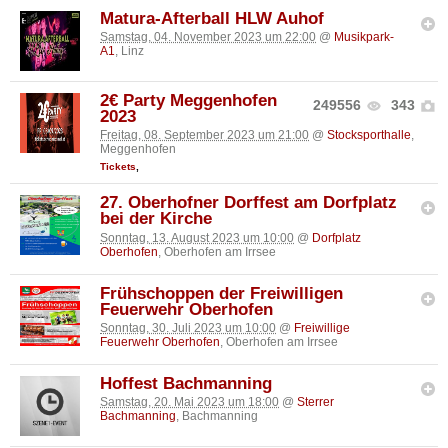
Matura-Afterball HLW Auhof
Samstag, 04. November 2023 um 22:00
@
Musikpark-
A1
, Linz
2€ Party Meggenhofen
249556
343
2023
Freitag, 08. September 2023 um 21:00
@
Stocksporthalle
,
Meggenhofen
Tickets
,
27. Oberhofner Dorffest am Dorfplatz
bei der Kirche
Sonntag, 13. August 2023 um 10:00
@
Dorfplatz
Oberhofen
, Oberhofen am Irrsee
Frühschoppen der Freiwilligen
Feuerwehr Oberhofen
Sonntag, 30. Juli 2023 um 10:00
@
Freiwillige
Feuerwehr Oberhofen
, Oberhofen am Irrsee
Hoffest Bachmanning
Samstag, 20. Mai 2023 um 18:00
@
Sterrer
Bachmanning
, Bachmanning