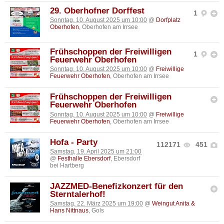
29. Oberhofner Dorffest
1
Sonntag, 10. August 2025 um 10:00
@
Dorfplatz
Oberhofen
, Oberhofen am Irrsee
Frühschoppen der Freiwilligen
1
Feuerwehr Oberhofen
Sonntag, 10. August 2025 um 10:00
@
Freiwillige
Feuerwehr Oberhofen
, Oberhofen am Irrsee
Frühschoppen der Freiwilligen
Feuerwehr Oberhofen
Sonntag, 10. August 2025 um 10:00
@
Freiwillige
Feuerwehr Oberhofen
, Oberhofen am Irrsee
Hofa - Party
112171
451
Samstag, 19. April 2025 um 21:00
@
Festhalle Ebersdorf
, Ebersdorf
bei Hartberg
JAZZMED-Benefizkonzert für den
Sterntalerhof!
Samstag, 22. März 2025 um 19:00
@
Weingut Anita &
Hans Nittnaus
, Gols