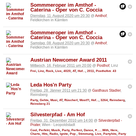
Sommmeroper im Amthof -
Caterina - Oper von C. Coccia
Dienstag, 11. August 2020 um 20:30
@
Amthof
,
Feldkirchen in Kärnten
Sommmeroper im Amthof -
Caterina - Oper von C. Coccia
Samstag, 08. August 2020 um 20:30
@
Amthof
,
Feldkirchen in Kärnten
Austrian Newcomer Award 2011
Mittwoch, 16. Februar 2011 um 20:00
@
Posthof
, Linz
Frei
,
Linz
,
Rock
,
Live
,
4020
,
AT
,
Hof...
,
2011
,
Posthofstr. 43
Leda Hos'n Party
Freitag, 28. Jänner 2011 um 21:30
@
Gasthaus Stadler
,
Reinsberg
Party
,
Gehts
,
Musi
,
AT
,
Rüscherl
,
Most!!!
,
Hof...
,
3264
,
Reinsberg
,
Reinsberg 21
Silvesterpfad - Am Hof
Freitag, 31. Dezember 2010 um 14:00
@
Silvesterpfad -
Prater
, Wien - Leopoldstadt
Cool
,
Perfekt
,
Musik
,
Party
,
Perfect
,
Dance
,
♥......With
,
Here
,
Charts
,
Hits
,
Radio
,
Ignite
,
Pop
,
Stimmung
,
Live
,
Partyhits
,
Party