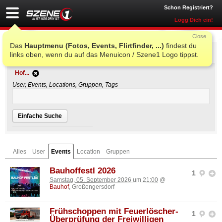
Schon Registriert?
Logg Dich ein!
Close
Das
Hauptmenu (Fotos, Events, Flirtfinder, ...)
findest du
Einfache Suche
links oben, wenn du auf das Menuicon / Szene1 Logo tippst.
Hof...
User, Events, Locations, Gruppen, Tags
Einfache Suche
Alles
User
Events
Location
Gruppen
Bauhoffestl 2026
1
Samstag, 05. September 2026 um 21:00
@
Bauhof
, Großengersdorf
Frühschoppen mit Feuerlöscher-
1
Überprüfung der Freiwilligen