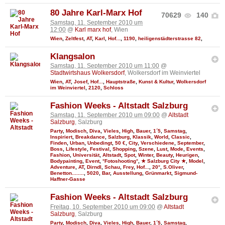
80 Jahre Karl-Marx Hof
70629
140
Samstag, 11. September 2010 um
12:00
@
Karl marx hof
, Wien
Wien
,
Zeltfest
,
AT
,
Karl
,
Hof...
,
1190
,
heiligenstädterstrasse 82
,
Klangsalon
Samstag, 11. September 2010 um 11:00
@
Stadtwirtshaus Wolkersdorf
, Wolkersdorf im Weinviertel
Wien
,
AT
,
Josef
,
Hof...
,
Hauptstraße
,
Kunst & Kultur
,
Wolkersdorf
im Weinviertel
,
2120
,
Schloss
Fashion Weeks - Altstadt Salzburg
Samstag, 11. September 2010 um 09:00
@
Altstadt
Salzburg
, Salzburg
Party
,
Modisch
,
Diva
,
Vieles
,
High
,
Bauer
,
1´5
,
Samstag
,
Inspiriert
,
Breakdance
,
Salzburg
,
Klassik
,
World
,
Classic
,
Finden
,
Urban
,
Unbedingt
,
50 €
,
City
,
Verschiedene
,
September
,
Boss
,
Lifestyle
,
Festival
,
Shopping
,
Szene
,
Lust
,
Mode
,
Events
,
Fashion
,
Universität
,
Altstadt
,
Spot
,
Winter
,
Beauty
,
Heurigen
,
Bodypainting
,
Event
,
°Fotoshooting°
,
★ Salzburg City ★
,
Model
,
Adventure
,
AT
,
Dirndl
,
Schau
,
Frey
,
Hof...
,
20°
,
S.Oliver
,
Benetton........
,
5020
,
Bar
,
Ausstellung
,
Grünmarkt
,
Sigmund-
Haffner-Gasse
Fashion Weeks - Altstadt Salzburg
Freitag, 10. September 2010 um 09:00
@
Altstadt
Salzburg
, Salzburg
Party
,
Modisch
,
Diva
,
Vieles
,
High
,
Bauer
,
1´5
,
Samstag
,