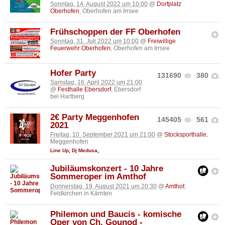
Sonntag, 14. August 2022 um 10:00
@
Dorfplatz
Oberhofen
, Oberhofen am Irrsee
Frühschoppen der FF Oberhofen
Sonntag, 31. Juli 2022 um 10:00
@
Freiwillige
Feuerwehr Oberhofen
, Oberhofen am Irrsee
Hofer Party
131690
380
Samstag, 16. April 2022 um 21:00
@
Festhalle Ebersdorf
, Ebersdorf
bei Hartberg
2€ Party Meggenhofen
145405
561
2021
Freitag, 10. September 2021 um 21:00
@
Stocksporthalle
,
Meggenhofen
Line Up
,
Dj Medusa
,
Jubiläumskonzert - 10 Jahre
Sommeroper im Amthof
Donnerstag, 19. August 2021 um 20:30
@
Amthof
,
Feldkirchen in Kärnten
Philemon und Baucis - komische
Oper von Ch. Gounod -