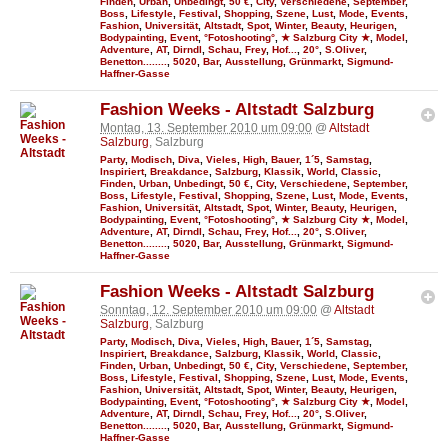
Finden
,
Urban
,
Unbedingt
,
50 €
,
City
,
Verschiedene
,
September
,
Boss
,
Lifestyle
,
Festival
,
Shopping
,
Szene
,
Lust
,
Mode
,
Events
,
Fashion
,
Universität
,
Altstadt
,
Spot
,
Winter
,
Beauty
,
Heurigen
,
Bodypainting
,
Event
,
°Fotoshooting°
,
★ Salzburg City ★
,
Model
,
Adventure
,
AT
,
Dirndl
,
Schau
,
Frey
,
Hof...
,
20°
,
S.Oliver
,
Benetton........
,
5020
,
Bar
,
Ausstellung
,
Grünmarkt
,
Sigmund-
Haffner-Gasse
Fashion Weeks - Altstadt Salzburg
Montag, 13. September 2010 um 09:00
@
Altstadt
Salzburg
, Salzburg
Party
,
Modisch
,
Diva
,
Vieles
,
High
,
Bauer
,
1´5
,
Samstag
,
Inspiriert
,
Breakdance
,
Salzburg
,
Klassik
,
World
,
Classic
,
Finden
,
Urban
,
Unbedingt
,
50 €
,
City
,
Verschiedene
,
September
,
Boss
,
Lifestyle
,
Festival
,
Shopping
,
Szene
,
Lust
,
Mode
,
Events
,
Fashion
,
Universität
,
Altstadt
,
Spot
,
Winter
,
Beauty
,
Heurigen
,
Bodypainting
,
Event
,
°Fotoshooting°
,
★ Salzburg City ★
,
Model
,
Adventure
,
AT
,
Dirndl
,
Schau
,
Frey
,
Hof...
,
20°
,
S.Oliver
,
Benetton........
,
5020
,
Bar
,
Ausstellung
,
Grünmarkt
,
Sigmund-
Haffner-Gasse
Fashion Weeks - Altstadt Salzburg
Sonntag, 12. September 2010 um 09:00
@
Altstadt
Salzburg
, Salzburg
Party
,
Modisch
,
Diva
,
Vieles
,
High
,
Bauer
,
1´5
,
Samstag
,
Inspiriert
,
Breakdance
,
Salzburg
,
Klassik
,
World
,
Classic
,
Finden
,
Urban
,
Unbedingt
,
50 €
,
City
,
Verschiedene
,
September
,
Boss
,
Lifestyle
,
Festival
,
Shopping
,
Szene
,
Lust
,
Mode
,
Events
,
Fashion
,
Universität
,
Altstadt
,
Spot
,
Winter
,
Beauty
,
Heurigen
,
Bodypainting
,
Event
,
°Fotoshooting°
,
★ Salzburg City ★
,
Model
,
Adventure
,
AT
,
Dirndl
,
Schau
,
Frey
,
Hof...
,
20°
,
S.Oliver
,
Benetton........
,
5020
,
Bar
,
Ausstellung
,
Grünmarkt
,
Sigmund-
Haffner-Gasse