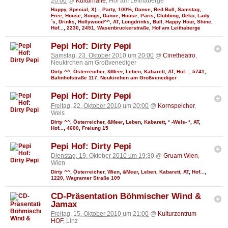
20:00
@
Kulturhalle
, Hof am Leithaberge
Happy
,
Special
,
X)..
,
Party
,
100%
,
Dance
,
Red Bull
,
Samstag
,
Free
,
House
,
Songs
,
Dance, House
,
Paris
,
Clubbing
,
Deko
,
Lady
´s
,
Drinks
,
Hollywood^^
,
AT
,
Longdrinks
,
Bull
,
Happy Hour
,
Shine
,
Hof...
,
2230
,
2451
,
Wasenbruckerstraße
,
Hof am Leithaberge
Pepi Hof: Dirty Pepi
Samstag, 23. Oktober 2010 um 20:00
@
Cinetheatro
,
Neukirchen am Großvenediger
Dirty ^^
,
Österreicher
,
&Meer
,
Leben
,
Kabarett
,
AT
,
Hof...
,
5741
,
Bahnhofstraße 117
,
Neukirchen am Großvenediger
Pepi Hof: Dirty Pepi
Freitag, 22. Oktober 2010 um 20:00
@
Kornspeicher
,
Wels
Dirty ^^
,
Österreicher
,
&Meer
,
Leben
,
Kabarett
,
* -Wels- *
,
AT
,
Hof...
,
4600
,
Freiung 15
Pepi Hof: Dirty Pepi
Dienstag, 19. Oktober 2010 um 19:30
@
Gruam Wien
,
Wien
Dirty ^^
,
Österreicher
,
Wien
,
&Meer
,
Leben
,
Kabarett
,
AT
,
Hof...
,
1220
,
Wagramer Straße 109
CD-Präsentation Böhmischer Wind &
Jamax
Freitag, 15. Oktober 2010 um 21:00
@
Kulturzentrum
HOF
, Linz