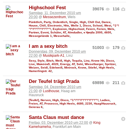
Highschool Fest
39076
116
Samstag, 11. Dezember 2010 um
20:00
@
Messezentrum
, Wels
Pünktlich
,
Party
,
Ordentlich
,
Single
,
High
,
Chill Out
,
Dance
,
House
,
Chill
,
Electronic
,
Hits
,
Welle 1
,
Disco
,
School
,
West
,
^1^!
°!^!!°!°!°!°!!°!°!°^!
,
Explosion
,
Highschool
,
Feiern
,
Ferien
,
Wels
,
Partner
,
Event
,
Schüler
,
AT
,
Almdudler
,
♦ Ңөηба 2000
,
4600
,
Messegelände 1
,
Messehalle
,
I am a sexy bitch
51003
179
Donnerstag, 09. Dezember 2010 um
22:00
@
Musikpark-A1
, Linz
Sexy
,
Style
,
Bitch
,
Weiß
,
High
,
Tequila
,
Linz
,
Krone Hit
,
Disco
,
Live
,
Мαяσσи5
,
4020
,
Energy
,
AT
,
Sekt
,
Wieselburger
,
Spritzer
,
Weizen
,
Seidl
,
Edelweiß
,
Minirock
,
Krone
,
Stiefel
,
High Heels
,
Hamerlingstr. 42
,
Der Teufel trägt Prada
69898
211
Samstag, 04. Dezember 2010 um
21:00
@
Lusthouse
, Haag am
Hausruck
[Teufel]
,
Nerven
,
High
,
Disco
,
^1^!°!^!!°!°!°!°!!°!°!°^!
,
Ladies
,
Freien
,
AT
,
Prosecco
,
High Heels
,
4680
,
2230
,
Haag/Hausruck
,
Geierau 6
,
Santa Claus must dance
Freitag, 03. Dezember 2010 um 22:00
@
King
Kamehameha
, Frankfurt am Main