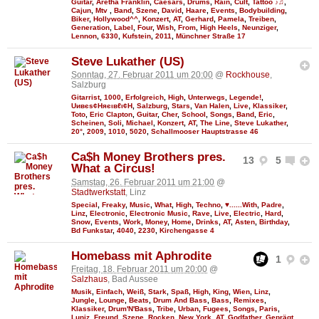
Guitar
,
Aretha Franklin
,
Caesars
,
Drums
,
Rain
,
Cult
,
Tattoo ♪♫
,
Cajun
,
Mtv
,
Band
,
Szene
,
David
,
Haare
,
Events
,
Bodybuilding
,
Biker
,
Hollywood^^
,
Konzert
,
AT
,
Gerhard
,
Pamela
,
Treiben
,
Generation
,
Label
,
Four
,
Wish
,
From
,
High Heels
,
Neunziger
,
Lennon
,
6330
,
Kufstein
,
2011
,
Münchner Straße 17
Steve Lukather (US)
Sonntag, 27. Februar 2011 um 20:00
@
Rockhouse
,
Salzburg
Gitarrist
,
1000
,
Erfolgreich
,
High
,
Unterwegs
,
Legende!
,
Uивєs¢Няєιвℓι¢Н
,
Salzburg
,
Stars
,
Van Halen
,
Live
,
Klassiker
,
Toto
,
Eric Clapton
,
Guitar
,
Cher
,
School
,
Songs
,
Band
,
Eric
,
Scheinen
,
Soli
,
Michael
,
Konzert
,
AT
,
The Line
,
Steve Lukather
,
20°
,
2009
,
1010
,
5020
,
Schallmooser Hauptstrasse 46
Ca$h Money Brothers pres.
13
5
What a Circus!
Samstag, 26. Februar 2011 um 21:00
@
Stadtwerkstatt
, Linz
Special
,
Freaky
,
Music
,
What
,
High
,
Techno
,
♥......With
,
Padre
,
Linz
,
Electronic
,
Electronic Music
,
Rave
,
Live
,
Electric
,
Hard
,
Snow
,
Events
,
Work
,
Money
,
Home
,
Drinks
,
AT
,
Asten
,
Birthday
,
Bd Funkstar
,
4040
,
2230
,
Kirchengasse 4
Homebass mit Aphrodite
1
Freitag, 18. Februar 2011 um 20:00
@
Salzhaus
, Bad Aussee
Musik
,
Einfach
,
Weiß
,
Stark
,
Spaß
,
High
,
King
,
Wien
,
Linz
,
Jungle
,
Lounge
,
Beats
,
Drum And Bass
,
Bass
,
Remixes
,
Klassiker
,
Drum'N'Bass
,
Tribe
,
Urban
,
Fugees
,
Songs
,
Paris
,
Luniz
,
Freund
,
Szene
,
Rocken
,
New York
,
AT
,
Godfather
,
Geprägt