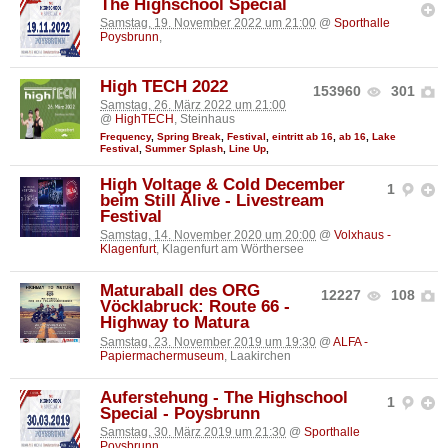
The Highschool Special
Samstag, 19. November 2022 um 21:00
@
Sporthalle
Poysbrunn
,
High TECH 2022
153960
301
Samstag, 26. März 2022 um 21:00
@
HighTECH
, Steinhaus
Frequency
,
Spring Break
,
Festival
,
eintritt ab 16
,
ab 16
,
Lake
Festival
,
Summer Splash
,
Line Up
,
High Voltage & Cold December
1
beim Still Alive - Livestream
Festival
Samstag, 14. November 2020 um 20:00
@
Volxhaus -
Klagenfurt
, Klagenfurt am Wörthersee
Maturaball des ORG
12227
108
Vöcklabruck: Route 66 -
Highway to Matura
Samstag, 23. November 2019 um 19:30
@
ALFA -
Papiermachermuseum
, Laakirchen
Auferstehung - The Highschool
1
Special - Poysbrunn
Samstag, 30. März 2019 um 21:30
@
Sporthalle
Poysbrunn
,