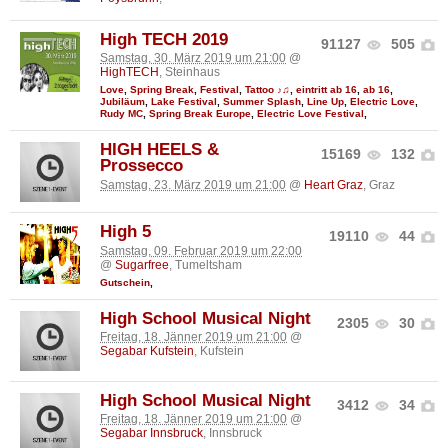
High TECH 2019
91127
505
Samstag, 30. März 2019 um 21:00
@
HighTECH
, Steinhaus
Love
,
Spring Break
,
Festival
,
Tattoo ♪♫
,
eintritt ab 16
,
ab 16
,
Jubiläum
,
Lake Festival
,
Summer Splash
,
Line Up
,
Electric Love
,
Rudy MC
,
Spring Break Europe
,
Electric Love Festival
,
HIGH HEELS &
15169
132
Prossecco
Samstag, 23. März 2019 um 21:00
@
Heart Graz
, Graz
High 5
19110
44
Samstag, 09. Februar 2019 um 22:00
@
Sugarfree
, Tumeltsham
Gutschein
,
High School Musical Night
2305
30
Freitag, 18. Jänner 2019 um 21:00
@
Segabar Kufstein
, Kufstein
High School Musical Night
3412
34
Freitag, 18. Jänner 2019 um 21:00
@
Segabar Innsbruck
, Innsbruck