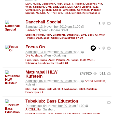
Dark
,
Music
,
Gentlemen
,
High
,
B.E.S.T.
,
Techno
,
Umsonst
,
●•It
,
Wien
,
Salzburg
,
Graz
,
Linz
,
Bass
,
Live
,
Chris Liebing
,
4020
,
Compilation
,
Zeichen
,
Ladies
,
Amstetten
,
Gewinnen
,
Pioneer
,
Driving
,
MυڪĪīc
,
AT
,
The Hive
,
Head
,
Seriouz
,
Kellergasse 4
Dancehall Special
1
Samstag, 13. November 2010 um 21:00
@
Badeschiff
, Wien - Innere Stadt
Special
,
Power
,
High
,
Electronic
,
Dancehall
,
Live
,
Spot
,
AT
,
Wien
- Innere Stadt
,
1020
,
Obere Donaustraße 97-99
Focus On
2
Samstag, 13. November 2010 um 20:00
@
Die Auslage
, Wien - Ottakring
High
,
Club
,
Яαdϊo
,
Andy
,
Patrick
,
AT
,
Focus
,
1160
,
Wien -
Ottakring
,
Lerchenfelder Gürtel 43
Maturaball HLW
247625
511
Kufstein
Samstag, 06. November 2010 um 20:30
@
Arena Kufstein
,
Kufstein
Still
,
High
,
Band
,
Ball
,
AT
,
16 :)
,
Maturaball
,
6330
,
Kufstein
,
Fischergries 2
,
Tubeklub: Bass Education
Donnerstag, 04. November 2010 um 21:00
@
ARGEkultur
, Salzburg
Radikal
,
Original
,
High
,
Salzburg
,
Electronic
,
Dubstep
,
Roots
,