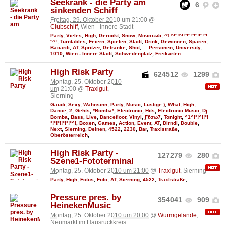
Seekrank - die Party am
6
sinkenden Schiff
Freitag, 29. Oktober 2010 um 21:00
@
Clubschiff
, Wien - Innere Stadt
Party
,
Vieles
,
High
,
Gerockt
,
Snow
,
Мαяσσи5
,
^1^!°!^!!°!°!°!°!!°!°!
°^!
,
Turntables
,
Feiern
,
Spielen
,
Stadt
,
Drink
,
Gewinnen
,
Sparen
,
Bacardi
,
AT
,
Spritzer
,
Getränke
,
Shot
,
... Personen
,
University
,
1010
,
Wien - Innere Stadt
,
Schwedenplatz
,
Freikarten
High Risk Party
624512
1299
Montag, 25. Oktober 2010
um 21:00
@
Traxlgut
,
Sierning
Gaudi
,
Sexy
,
Wahnsinn
,
Party
,
Music
,
Lustige:)
,
What
,
High
,
Dance
,
2
,
Gehts
,
*Bomba*
,
Electronic
,
Hits
,
Electronic Music
,
Dj
Bomba
,
Bass
,
Live
,
Dancefloor
,
Vinyl
,
Ƒℓσω7
,
Tonight
,
^1^!°!^!!°!
°!°!°!!°!°!°^!
,
Boxen
,
Games
,
Action
,
Event
,
AT
,
Dirndl
,
Double
,
Next
,
Sierning
,
Deinen
,
4522
,
2230
,
Bar
,
Traxlstraße
,
Oberösterreich
,
High Risk Party -
127279
280
Szene1-Fototerminal
Montag, 25. Oktober 2010 um 21:00
@
Traxlgut
, Sierning
Party
,
High
,
Fotos
,
Foto
,
AT
,
Sierning
,
4522
,
Traxlstraße
,
Pressure pres. by
354041
909
HeinekenMusic
Montag, 25. Oktober 2010 um 20:00
@
Wurmgelände
,
Neumarkt im Hausruckkreis