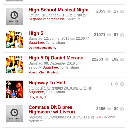
High School Musical Night
2853
17
Freitag, 18. Jänner 2019 um 21:00
@
Segabar Imbergstrasse
, Salzburg
High 5
21071
97
Samstag, 12. Jänner 2019 um 22:00
@
Sugarfree
, Tumeltsham
Getränkegutschein
,
High 5 Dj Daniel Merano
22253
102
Samstag, 08. Dezember 2018 um
22:00
@
Sugarfree
, Tumeltsham
House
,
Club
,
Festival
,
Highway To Hell
1
Freitag, 07. Dezember 2018 um 22:00
@
Sugarfree
, Tumeltsham
Hits
,
Club
,
Dj..
Comrade DNB pres.
3286
80
Highscore w/ Liveon
Samstag, 17. November 2018 um 21:00
@
SUB
, Wiener
Neustadt