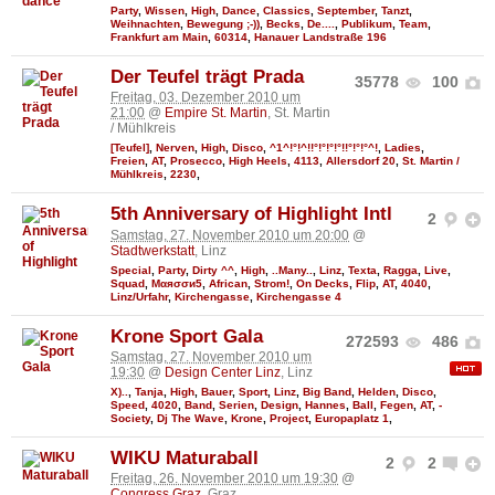
Party
,
Wissen
,
High
,
Dance
,
Classics
,
September
,
Tanzt
,
Weihnachten
,
Bewegung ;-))
,
Becks
,
De....
,
Publikum
,
Team
,
Frankfurt am Main
,
60314
,
Hanauer Landstraße 196
Der Teufel trägt Prada
35778
100
Freitag, 03. Dezember 2010 um
21:00
@
Empire St. Martin
, St. Martin
/ Mühlkreis
[Teufel]
,
Nerven
,
High
,
Disco
,
^1^!°!^!!°!°!°!°!!°!°!°^!
,
Ladies
,
Freien
,
AT
,
Prosecco
,
High Heels
,
4113
,
Allersdorf 20
,
St. Martin /
Mühlkreis
,
2230
,
5th Anniversary of Highlight Intl
2
Samstag, 27. November 2010 um 20:00
@
Stadtwerkstatt
, Linz
Special
,
Party
,
Dirty ^^
,
High
,
..Many..
,
Linz
,
Texta
,
Ragga
,
Live
,
Squad
,
Мαяσσи5
,
African
,
Strom!
,
On Decks
,
Flip
,
AT
,
4040
,
Linz/Urfahr
,
Kirchengasse
,
Kirchengasse 4
Krone Sport Gala
272593
486
Samstag, 27. November 2010 um
19:30
@
Design Center Linz
, Linz
X)..
,
Tanja
,
High
,
Bauer
,
Sport
,
Linz
,
Big Band
,
Helden
,
Disco
,
Speed
,
4020
,
Band
,
Serien
,
Design
,
Hannes
,
Ball
,
Fegen
,
AT
,
-
Society
,
Dj The Wave
,
Krone
,
Project
,
Europaplatz 1
,
WIKU Maturaball
2
2
Freitag, 26. November 2010 um 19:30
@
Congress Graz
, Graz