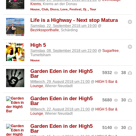
Krems
, Krems an der Donau
House
,
Club
,
Disco
,
Love
,
Festival
,
Dj..
,
Tour
Life is a Highway - Next stop Matura
Samstag, 22. September 2018 um 19:00
@
Bezirkssporthalle
, Schärding
High 5
Samstag, 08. September 2018 um 22:00
@
Sugarfree
,
Tumeltsham
House
Garden Eden in der High5
5932
38
Bar
Mittwoch, 29. August 2018 um 21:00
@
HIGH 5 Bar &
Lounge
, Wiener Neustadt
Garden Eden in der High5
5680
30
Bar
Mittwoch, 22. August 2018 um 21:00
@
HIGH 5 Bar &
Lounge
, Wiener Neustadt
Garden Eden in der High5
5140
30
Bar