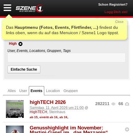
Schon Registriert?
Logg Dich ein!
Close
Das
Hauptmenu (Fotos, Events, Flirtfinder, ...)
findest du
Einfache Suche
links oben, wenn du auf das Menuicon / Szene1 Logo tippst.
High
User, Events, Locations, Gruppen, Tags
Einfache Suche
Alles
User
Events
Location
Gruppen
highTECH 2026
282211
66
Samstag, 11. April 2026 um 21:00
@
HighTECH
, Steinhaus
ab 15
,
eintritt ab 16
,
ab 16
,
Genusshighlight im November:
Martini-Gansl im „das Mezzanin“