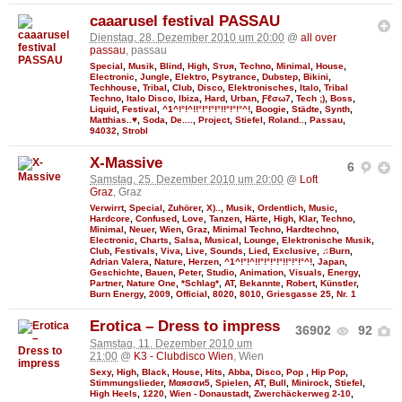
caaarusel festival PASSAU
Dienstag, 28. Dezember 2010 um 20:00
@
all over
passau
, passau
Special
,
Musik
,
Blind
,
High
,
Sтυя
,
Techno
,
Minimal
,
House
,
Electronic
,
Jungle
,
Elektro
,
Psytrance
,
Dubstep
,
Bikini
,
Techhouse
,
Tribal
,
Club
,
Disco
,
Elektronisches
,
Italo
,
Tribal
Techno
,
Italo Disco
,
Ibiza
,
Hard
,
Urban
,
Ƒℓσω7
,
Tech ;)
,
Boss
,
Liquid
,
Festival
,
^1^!°!^!!°!°!°!°!!°!°!°^!
,
Boogie
,
Städte
,
Synth
,
Matthias..♥
,
Soda
,
De....
,
Project
,
Stiefel
,
Roland..
,
Passau
,
94032
,
Strobl
X-Massive
6
Samstag, 25. Dezember 2010 um 20:00
@
Loft
Graz
, Graz
Verwirrt
,
Special
,
Zuhörer
,
X)..
,
Musik
,
Ordentlich
,
Music
,
Hardcore
,
Confused
,
Love
,
Tanzen
,
Härte
,
High
,
Klar
,
Techno
,
Minimal
,
Neuer
,
Wien
,
Graz
,
Minimal Techno
,
Hardtechno
,
Electronic
,
Charts
,
Salsa
,
Musical
,
Lounge
,
Elektronische Musik
,
Club
,
Festivals
,
Viva
,
Live
,
Sounds
,
Lied
,
Exclusive
,
♫Burn
,
Adrian Valera
,
Nature
,
Herzen
,
^1^!°!^!!°!°!°!°!!°!°!°^!
,
Japan
,
Geschichte
,
Bauen
,
Peter
,
Studio
,
Animation
,
Visuals
,
Energy
,
Partner
,
Nature One
,
*Schlag*
,
AT
,
Bekannte
,
Robert
,
Künstler
,
Burn Energy
,
2009
,
Official
,
8020
,
8010
,
Griesgasse 25
,
Nr. 1
Erotica – Dress to impress
36902
92
Samstag, 11. Dezember 2010 um
21:00
@
K3 - Clubdisco Wien
, Wien
Sexy
,
High
,
Black
,
House
,
Hits
,
Abba
,
Disco
,
Pop
,
Hip Pop
,
Stimmungslieder
,
Мαяσσи5
,
Spielen
,
AT
,
Bull
,
Minirock
,
Stiefel
,
High Heels
,
1220
,
Wien - Donaustadt
,
Zwerchäckerweg 2-10
,