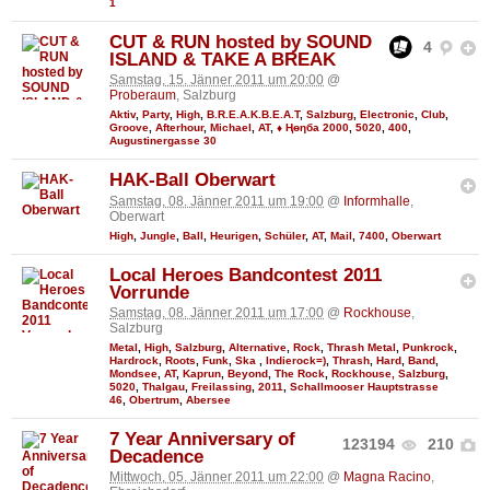
1
CUT & RUN hosted by SOUND
4
ISLAND & TAKE A BREAK
Samstag, 15. Jänner 2011 um 20:00
@
Proberaum
, Salzburg
Aktiv
,
Party
,
High
,
B.R.E.A.K.B.E.A.T
,
Salzburg
,
Electronic
,
Club
,
Groove
,
Afterhour
,
Michael
,
AT
,
♦ Ңөηба 2000
,
5020
,
400
,
Augustinergasse 30
HAK-Ball Oberwart
Samstag, 08. Jänner 2011 um 19:00
@
Informhalle
,
Oberwart
High
,
Jungle
,
Ball
,
Heurigen
,
Schüler
,
AT
,
Mail
,
7400
,
Oberwart
Local Heroes Bandcontest 2011
Vorrunde
Samstag, 08. Jänner 2011 um 17:00
@
Rockhouse
,
Salzburg
Metal
,
High
,
Salzburg
,
Alternative
,
Rock
,
Thrash Metal
,
Punkrock
,
Hardrock
,
Roots
,
Funk
,
Ska
,
Indierock=)
,
Thrash
,
Hard
,
Band
,
Mondsee
,
AT
,
Kaprun
,
Beyond
,
The Rock
,
Rockhouse, Salzburg
,
5020
,
Thalgau
,
Freilassing
,
2011
,
Schallmooser Hauptstrasse
46
,
Obertrum
,
Abersee
7 Year Anniversary of
123194
210
Decadence
Mittwoch, 05. Jänner 2011 um 22:00
@
Magna Racino
,