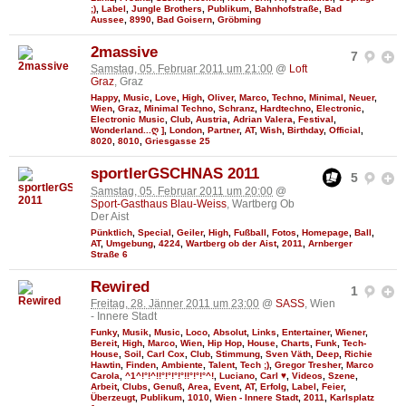
;)
,
Label
,
Jungle Brothers
,
Publikum
,
Bahnhofstraße
,
Bad
Aussee
,
8990
,
Bad Goisern
,
Gröbming
2massive
7
Samstag, 05. Februar 2011 um 21:00
@
Loft
Graz
, Graz
Happy
,
Music
,
Love
,
High
,
Oliver
,
Marco
,
Techno
,
Minimal
,
Neuer
,
Wien
,
Graz
,
Minimal Techno
,
Schranz
,
Hardtechno
,
Electronic
,
Electronic Music
,
Club
,
Austria
,
Adrian Valera
,
Festival
,
Wonderland...ღ ]
,
London
,
Partner
,
AT
,
Wish
,
Birthday
,
Official
,
8020
,
8010
,
Griesgasse 25
sportlerGSCHNAS 2011
5
Samstag, 05. Februar 2011 um 20:00
@
Sport-Gasthaus Blau-Weiss
, Wartberg Ob
Der Aist
Pünktlich
,
Special
,
Geiler
,
High
,
Fußball
,
Fotos
,
Homepage
,
Ball
,
AT
,
Umgebung
,
4224
,
Wartberg ob der Aist
,
2011
,
Arnberger
Straße 6
Rewired
1
Freitag, 28. Jänner 2011 um 23:00
@
SASS
, Wien
- Innere Stadt
Funky
,
Musik
,
Music
,
Loco
,
Absolut
,
Links
,
Entertainer
,
Wiener
,
Bereit
,
High
,
Marco
,
Wien
,
Hip Hop
,
House
,
Charts
,
Funk
,
Tech-
House
,
Soil
,
Carl Cox
,
Club
,
Stimmung
,
Sven Väth
,
Deep
,
Richie
Hawtin
,
Finden
,
Ambiente
,
Talent
,
Tech ;)
,
Gregor Tresher
,
Marco
Carola
,
^1^!°!^!!°!°!°!°!!°!°!°^!
,
Luciano
,
Carl ♥
,
Videos
,
Szene
,
Arbeit
,
Clubs
,
Genuß
,
Area
,
Event
,
AT
,
Erfolg
,
Label
,
Feier
,
Überzeugt
,
Publikum
,
1010
,
Wien - Innere Stadt
,
2011
,
Karlsplatz