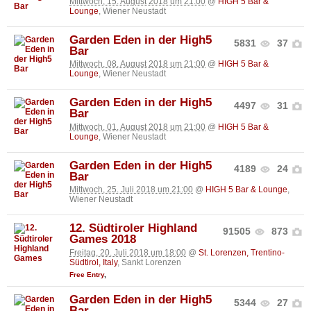
Mittwoch, 15. August 2018 um 21:00
@
HIGH 5 Bar &
Lounge
, Wiener Neustadt
Garden Eden in der High5
5831
37
Bar
Mittwoch, 08. August 2018 um 21:00
@
HIGH 5 Bar &
Lounge
, Wiener Neustadt
Garden Eden in der High5
4497
31
Bar
Mittwoch, 01. August 2018 um 21:00
@
HIGH 5 Bar &
Lounge
, Wiener Neustadt
Garden Eden in der High5
4189
24
Bar
Mittwoch, 25. Juli 2018 um 21:00
@
HIGH 5 Bar & Lounge
,
Wiener Neustadt
12. Südtiroler Highland
91505
873
Games 2018
Freitag, 20. Juli 2018 um 18:00
@
St. Lorenzen, Trentino-
Südtirol, Italy
, Sankt Lorenzen
Free Entry
,
Garden Eden in der High5
5344
27
Bar