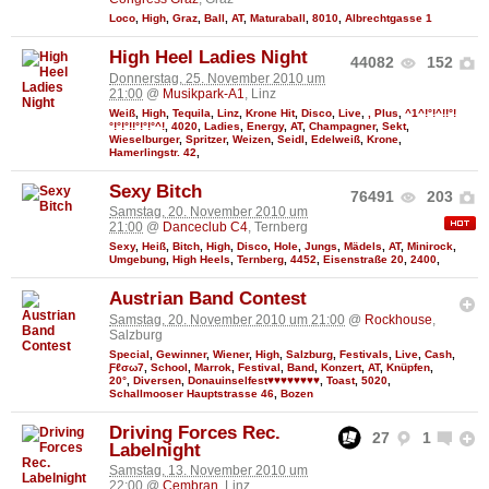
Loco
,
High
,
Graz
,
Ball
,
AT
,
Maturaball
,
8010
,
Albrechtgasse 1
High Heel Ladies Night
44082
152
Donnerstag, 25. November 2010 um
21:00
@
Musikpark-A1
, Linz
Weiß
,
High
,
Tequila
,
Linz
,
Krone Hit
,
Disco
,
Live
,
, Plus
,
^1^!°!^!!°!
°!°!°!!°!°!°^!
,
4020
,
Ladies
,
Energy
,
AT
,
Champagner
,
Sekt
,
Wieselburger
,
Spritzer
,
Weizen
,
Seidl
,
Edelweiß
,
Krone
,
Hamerlingstr. 42
,
Sexy Bitch
76491
203
Samstag, 20. November 2010 um
21:00
@
Danceclub C4
, Ternberg
Sexy
,
Heiß
,
Bitch
,
High
,
Disco
,
Hole
,
Jungs
,
Mädels
,
AT
,
Minirock
,
Umgebung
,
High Heels
,
Ternberg
,
4452
,
Eisenstraße 20
,
2400
,
Austrian Band Contest
Samstag, 20. November 2010 um 21:00
@
Rockhouse
,
Salzburg
Special
,
Gewinner
,
Wiener
,
High
,
Salzburg
,
Festivals
,
Live
,
Cash
,
Ƒℓσω7
,
School
,
Marrok
,
Festival
,
Band
,
Konzert
,
AT
,
Knüpfen
,
20°
,
Diversen
,
Donauinselfest♥♥♥♥♥♥♥♥
,
Toast
,
5020
,
Schallmooser Hauptstrasse 46
,
Bozen
Driving Forces Rec.
27
1
Labelnight
Samstag, 13. November 2010 um
22:00
@
Cembran
, Linz