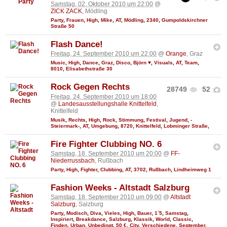
Samstag, 02. Oktober 2010 um 22:00
@
ZICK ZACK
, Mödling
Party
,
Frauen
,
High
,
Mike
,
AT
,
Mödling
,
2340
,
Gumpoldskirchner
Straße 50
Flash Dance!
Freitag, 24. September 2010 um 22:00
@
Orange
, Graz
Music
,
High
,
Dance
,
Graz
,
Disco
,
Björn ♥
,
Visuals
,
AT
,
Team
,
8010
,
Elisabethstraße 30
Rock Gegen Rechts
28749
52
Freitag, 24. September 2010 um 18:00
@
Landesausstellungshalle Knittelfeld
,
Knittelfeld
Musik
,
Rechts
,
High
,
Rock
,
Stimmung
,
Festival
,
Jugend
,
-
Steiermark-
,
AT
,
Umgebung
,
8720
,
Knittelfeld
,
Lobminger Straße
,
Fire Fighter Clubbing NO. 6
Samstag, 18. September 2010 um 20:00
@
FF-
Niederrussbach
, Rußbach
Party
,
High
,
Fighter
,
Clubbing
,
AT
,
3702
,
Rußbach
,
Lindheimweg 1
Fashion Weeks - Altstadt Salzburg
Samstag, 18. September 2010 um 09:00
@
Altstadt
Salzburg
, Salzburg
Party
,
Modisch
,
Diva
,
Vieles
,
High
,
Bauer
,
1´5
,
Samstag
,
Inspiriert
,
Breakdance
,
Salzburg
,
Klassik
,
World
,
Classic
,
Finden
,
Urban
,
Unbedingt
,
50 €
,
City
,
Verschiedene
,
September
,