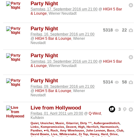
Party Night
Samstag, 17. September 2016 um 21:00
@
HIGH 5 Bar
& Lounge
, Wiener Neustadt
Party Night
5318
22
Freitag, 16. September 2016 um 21:00
@
HIGH 5 Bar & Lounge
, Wiener
Neustadt
Party Night
Samstag, 10. September 2016 um 21:00
@
HIGH 5 Bar
& Lounge
, Wiener Neustadt
Party Night
5314
58
Freitag, 09. September 2016 um 21:00
@
HIGH 5 Bar & Lounge
, Wiener
Neustadt
Live from Hollywood
3
Freitag, 01. April 2011 um 20:00
@
Q-West
,
Kufstein
Quiet
,
Unsicher
,
Music
,
Gitarrist
,
Dirty ^^
,
Außergewöhnlich
,
Links
,
Kompromisslos
,
Dezent
,
High
,
Herrlich
,
Harmonisch
,
Panther
,
●•It
,
Rock
,
Amy Winehouse
,
John Lennon
,
Bass
,
Club
,
David Bowie
,
Live
,
Whitesnake
,
Zz Top
,
Honey
,
Hard
,
Drive
,