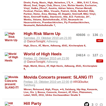
Direkt
,
Party
,
Music
,
High
,
Heineken
,
1´5
,
♥......With
,
S.H.I.T
,
Kino
,
Mixed
,
Soul
,
Sugar
,
Club
,
Disco
,
Live
,
Richie Hawtin
,
Exclusive
,
Vinyl
,
Vodka
,
Ƒℓσω7
,
Austria
,
Adrian Valera
,
Florian Meindl
,
Festival
,
Florian
,
Mike
,
Visuals
,
Patrick
,
Drink
,
Bahnhof
,
Öbb
,
Partner
,
Home
,
Area
,
Montag
,
AT
,
Doppler
,
Smirnoff
,
Mike Vinyl
,
Neon
,
Smirnoff Vodka
,
Starmovie
,
Alte
,
B.D. Funkstar
,
20°
,
Wonka
,
Volume
,
Bahnhofstraße
,
4720
,
Neumarkt im
Hausruckkreis
,
Prambachkirchen
,
Fly Prambachkirchen
,
Neumarkt
,
Bahnhofstraße 7
,
High Risk Warm Up
40606
136
Samstag, 23. Oktober 2010 um 21:00
@
DanceTonight
, Adlwang
High
,
Disco
,
AT
,
Warm
,
Adlwang
,
4541
,
Kirchenplatz 8
,
World of High Heels
24614
127
Freitag, 22. Oktober 2010 um 21:00
@
DanceTonight
, Adlwang
High
,
World
,
Disco
,
AT
,
High Heels
,
Adlwang
,
4541
,
Kirchenplatz
8
,
Movida Concerts present: SLANG IT!
Freitag, 15. Oktober 2010 um 22:00
@
ARGEkultur
,
Salzburg
Wiener
,
Released
,
High
,
Playa
,
●•It
,
Salzburg
,
Hip Hop
,
Konzerte
,
Live
,
Ois :)
,
Bossa
,
Concerts
,
Konzert
,
AT
,
Ehre
,
Phänomen
,
Label
,
5020
,
2011
,
Ulrike Gschwandtner Straße 5
Hill Party
3