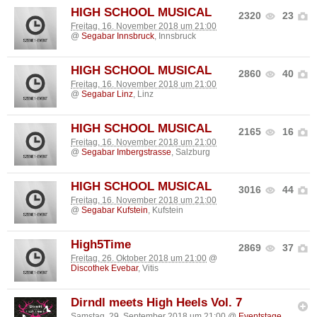
HIGH SCHOOL MUSICAL
2320
23
Freitag, 16. November 2018 um 21:00
@
Segabar Innsbruck
, Innsbruck
HIGH SCHOOL MUSICAL
2860
40
Freitag, 16. November 2018 um 21:00
@
Segabar Linz
, Linz
HIGH SCHOOL MUSICAL
2165
16
Freitag, 16. November 2018 um 21:00
@
Segabar Imbergstrasse
, Salzburg
HIGH SCHOOL MUSICAL
3016
44
Freitag, 16. November 2018 um 21:00
@
Segabar Kufstein
, Kufstein
High5Time
2869
37
Freitag, 26. Oktober 2018 um 21:00
@
Discothek Evebar
, Vitis
Dirndl meets High Heels Vol. 7
Samstag, 29. September 2018 um 21:00
@
Eventstage