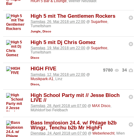
HIGH 5 Bar & Lounge
, Wiener Neustadt
High 5 mit The Gentlemen Rockers
Samstag, 26. Mai 2018 um 22:00
@
Sugarfree
,
Tumeltsham
Jungle
,
Disco
High 5 mit Dj Chris Gomez
Samstag, 19. Mai 2018 um 22:00
@
Sugarfree
,
Tumeltsham
Disco
HIGH FIVE
9780
34
Samstag, 12. Mai 2018 um 22:00
@
Musikpark-A1
, Linz
Disco
,
High School Party mit // Jesse Bloch
LIVE //
Samstag, 28. April 2018 um 07:00
@
MAX Disco
,
Mühldorf bei Feldbach
Bass Implosion 24.4. w/ Phlage b2b
Wingz, Tenchu b2b Mr HighFi
Dienstag, 24. April 2018 um 07:00
@
Weberknecht
, Wien