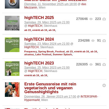
Dienstag, 11. November 2025 um 18:00
@
das
Mezzanin
, Wien
highTECH 2025
270646
223
Samstag, 29. März 2025 um 21:00
@
HighTECH
, Steinhaus
ab 15
,
eintritt ab 16
,
ab 16
,
highTECH 2024
234286
91
Samstag, 23. März 2024 um 21:00
@
HighTECH
, Steinhaus
Frequency
,
Spring Break
,
Festival
,
ab 15
,
eintritt ab 16
,
ab 16
,
alcatraz
,
Lake Festival
,
Summer Splash
,
highTECH 2023
226305
361
Samstag, 25. März 2023 um 21:00
@
HighTECH
, Steinhaus
eintritt ab 16
,
ab 16
,
Erste Genussreise mit rein
vegetarisch und veganen
Genusshighlights
Donnerstag, 26. Jänner 2023 um 17:00
@
INTERSPAR-
Hypermarkt
, Wien