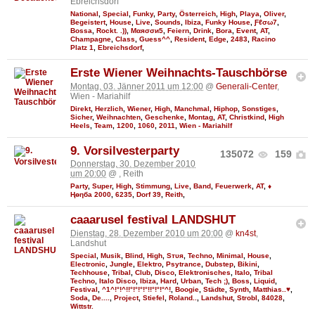
Ebreichsdorf
National
,
Special
,
Funky
,
Party
,
Österreich
,
High
,
Playa
,
Oliver
,
Begeistert
,
House
,
Live
,
Sounds
,
Ibiza
,
Funky House
,
Ƒℓσω7
,
Bossa
,
Rockt. .))
,
Мαяσσи5
,
Feiern
,
Drink
,
Bora
,
Event
,
AT
,
Champagne
,
Class
,
Guess^^
,
Resident
,
Edge
,
2483
,
Racino
Platz 1
,
Ebreichsdorf
,
Erste Wiener Weihnachts-Tauschbörse
Montag, 03. Jänner 2011 um 12:00
@
Generali-Center
,
Wien - Mariahilf
Direkt
,
Herzlich
,
Wiener
,
High
,
Manchmal
,
Hiphop
,
Sonstiges
,
Sicher
,
Weihnachten
,
Geschenke
,
Montag
,
AT
,
Christkind
,
High
Heels
,
Team
,
1200
,
1060
,
2011
,
Wien - Mariahilf
9. Vorsilvesterparty
135072
159
Donnerstag, 30. Dezember 2010
um 20:00
@
, Reith
Party
,
Super
,
High
,
Stimmung
,
Live
,
Band
,
Feuerwerk
,
AT
,
♦
Ңөηба 2000
,
6235
,
Dorf 39
,
Reith
,
caaarusel festival LANDSHUT
Dienstag, 28. Dezember 2010 um 20:00
@
kn4st
,
Landshut
Special
,
Musik
,
Blind
,
High
,
Sтυя
,
Techno
,
Minimal
,
House
,
Electronic
,
Jungle
,
Elektro
,
Psytrance
,
Dubstep
,
Bikini
,
Techhouse
,
Tribal
,
Club
,
Disco
,
Elektronisches
,
Italo
,
Tribal
Techno
,
Italo Disco
,
Ibiza
,
Hard
,
Urban
,
Tech ;)
,
Boss
,
Liquid
,
Festival
,
^1^!°!^!!°!°!°!°!!°!°!°^!
,
Boogie
,
Städte
,
Synth
,
Matthias..♥
,
Soda
,
De....
,
Project
,
Stiefel
,
Roland..
,
Landshut
,
Strobl
,
84028
,
Wittstr.