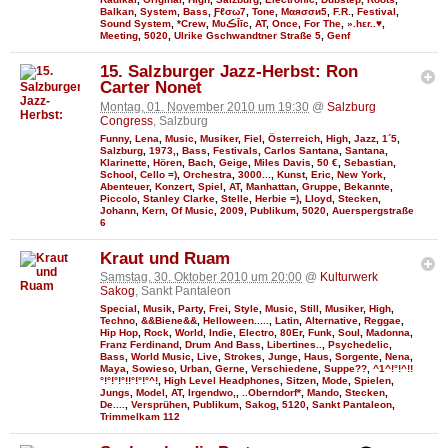
Balkan
,
System
,
Bass
,
Ƒℓσω7
,
Tone
,
Мαяσσи5
,
F.R.
,
Festival
,
Sound System
,
*Crew
,
MυڪĪīc
,
AT
,
Once
,
For The
,
».hεr..♥
,
Meeting
,
5020
,
Ulrike Gschwandtner Straße 5
,
Genf
15. Salzburger Jazz-Herbst: Ron
Carter Nonet
Montag, 01. November 2010 um 19:30
@
Salzburg
Congress
, Salzburg
Funny
,
Lena
,
Music
,
Musiker
,
Fiel
,
Österreich
,
High
,
Jazz
,
1´5
,
Salzburg
,
1973,
,
Bass
,
Festivals
,
Carlos Santana
,
Santana
,
Klarinette
,
Hören
,
Bach
,
Geige
,
Miles Davis
,
50 €
,
Sebastian
,
School
,
Cello =)
,
Orchestra
,
3000...
,
Kunst
,
Eric
,
New York
,
Abenteuer
,
Konzert
,
Spiel
,
AT
,
Manhattan
,
Gruppe
,
Bekannte
,
Piccolo
,
Stanley Clarke
,
Stelle
,
Herbie =)
,
Lloyd
,
Stecken
,
Johann
,
Kern
,
Of Music
,
2009
,
Publikum
,
5020
,
Auerspergstraße
6
Kraut und Ruam
Samstag, 30. Oktober 2010 um 20:00
@
Kulturwerk
Sakog
, Sankt Pantaleon
Special
,
Musik
,
Party
,
Frei
,
Style
,
Music
,
Still
,
Musiker
,
High
,
Techno
,
&&Biene&&
,
Helloween.....
,
Latin
,
Alternative
,
Reggae
,
Hip Hop
,
Rock
,
World
,
Indie
,
Electro
,
80Er
,
Funk
,
Soul
,
Madonna
,
Franz Ferdinand
,
Drum And Bass
,
Libertines..
,
Psychedelic
,
Bass
,
World Music
,
Live
,
Strokes
,
Junge
,
Haus
,
Sorgente
,
Nena
,
Maya
,
Sowieso
,
Urban
,
Gerne
,
Verschiedene
,
Suppe??
,
^1^!°!^!!
°!°!°!°!!°!°!°^!
,
High Level Headphones
,
Sitzen
,
Mode
,
Spielen
,
Jungs
,
Model
,
AT
,
Irgendwo,
,
..Oberndorf*
,
Mando
,
Stecken
,
De....
,
Versprühen
,
Publikum
,
Sakog
,
5120
,
Sankt Pantaleon
,
Trimmelkam 112