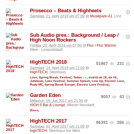
Prosecco – Beats & Highheels
Samstag, 21. April 2018 um 07:00
@
Musikpark-A1
, Linz
Sub Audio pres.: Background / Leap /
High Noon Rockers
Freitag, 20. April 2018 um 07:00
@
Fluc / Fluc Wanne
,
Wien - Leopoldstadt
HighTECH 2018
51867
231
Samstag, 14. April 2018 um 21:00
@
HighTECH
, Steinhaus
Love
,
Spring Break
,
Festival
,
Tattoo ♪♫
,
eintritt ab 16
,
ab 16
,
Jubiläum
,
Lake Festival
,
Summer Splash
,
Line Up
,
Electric Love
,
Rudy MC
,
Spring Break Europe
,
Electric Love Festival
,
Garden Eden
9057
43
Mittwoch, 05. Juli 2017 um 21:00
@
HIGH 5 Bar & Lounge
, Wiener Neustadt
Disco
,
HighTECH 2017
86391
366
Samstag, 01. April 2017 um 21:00
@
highTECH
, Steinhaus bei Wels