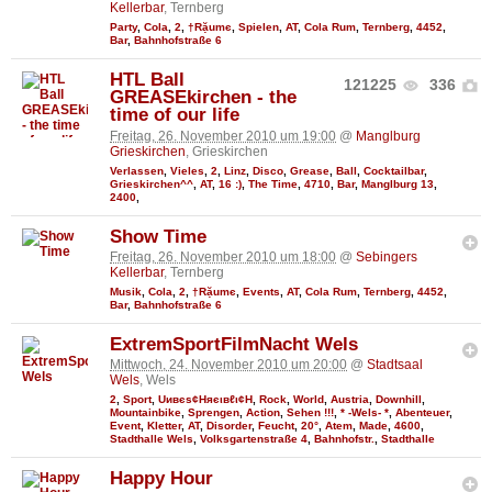
Kellerbar
, Ternberg
Party
,
Cola
,
2
,
†Rặumє
,
Spielen
,
AT
,
Cola Rum
,
Ternberg
,
4452
,
Bar
,
Bahnhofstraße 6
HTL Ball
121225
336
GREASEkirchen - the
time of our life
Freitag, 26. November 2010 um 19:00
@
Manglburg
Grieskirchen
, Grieskirchen
Verlassen
,
Vieles
,
2
,
Linz
,
Disco
,
Grease
,
Ball
,
Cocktailbar
,
Grieskirchen^^
,
AT
,
16 :)
,
The Time
,
4710
,
Bar
,
Manglburg 13
,
2400
,
Show Time
Freitag, 26. November 2010 um 18:00
@
Sebingers
Kellerbar
, Ternberg
Musik
,
Cola
,
2
,
†Rặumє
,
Events
,
AT
,
Cola Rum
,
Ternberg
,
4452
,
Bar
,
Bahnhofstraße 6
ExtremSportFilmNacht Wels
Mittwoch, 24. November 2010 um 20:00
@
Stadtsaal
Wels
, Wels
2
,
Sport
,
Uивєs¢Няєιвℓι¢Н
,
Rock
,
World
,
Austria
,
Downhill
,
Mountainbike
,
Sprengen
,
Action
,
Sehen !!!
,
* -Wels- *
,
Abenteuer
,
Event
,
Kletter
,
AT
,
Disorder
,
Feucht
,
20°
,
Atem
,
Made
,
4600
,
Stadthalle Wels
,
Volksgartenstraße 4
,
Bahnhofstr.
,
Stadthalle
Happy Hour