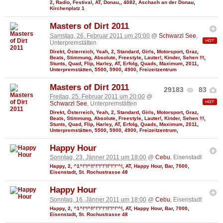
2
,
Radio
,
Festival
,
AT
,
Donau,
,
4082
,
Aschach an der Donau
,
Kirchenplatz 1
Masters of Dirt 2011
Samstag, 26. Februar 2011 um 20:00
@
Schwarzl See
,
Unterpremstätten
Direkt
,
Österreich
,
Yeah
,
2
,
Standard
,
Girls
,
Motorsport
,
Graz
,
Beats
,
Stimmung
,
Absolute
,
Freestyle
,
Lauter!
,
Kinder
,
Sehen !!!
,
Stunts
,
Quad
,
Flip
,
Harley
,
AT
,
Erfolg
,
Quads
,
Maximum
,
2011
,
Unterpremstätten
,
5500
,
5900
,
4900
,
Freizeitzentrum
Masters of Dirt 2011
29183
83
Freitag, 25. Februar 2011 um 20:00
@
Schwarzl See
, Unterpremstätten
Direkt
,
Österreich
,
Yeah
,
2
,
Standard
,
Girls
,
Motorsport
,
Graz
,
Beats
,
Stimmung
,
Absolute
,
Freestyle
,
Lauter!
,
Kinder
,
Sehen !!!
,
Stunts
,
Quad
,
Flip
,
Harley
,
AT
,
Erfolg
,
Quads
,
Maximum
,
2011
,
Unterpremstätten
,
5500
,
5900
,
4900
,
Freizeitzentrum
,
Happy Hour
Sonntag, 23. Jänner 2011 um 18:00
@
Cebu
, Eisenstadt
Happy
,
2
,
^1^!°!^!!°!°!°!°!!°!°!°^!
,
AT
,
Happy Hour
,
Bar
,
7000
,
Eisenstadt
,
St. Rochustrasse 48
Happy Hour
Sonntag, 16. Jänner 2011 um 18:00
@
Cebu
, Eisenstadt
Happy
,
2
,
^1^!°!^!!°!°!°!°!!°!°!°^!
,
AT
,
Happy Hour
,
Bar
,
7000
,
Eisenstadt
,
St. Rochustrasse 48