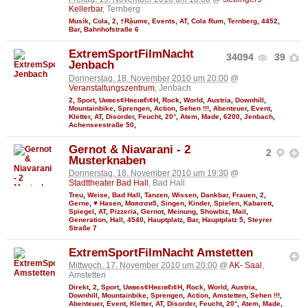
Kellerbar
, Ternberg
Musik
,
Cola
,
2
,
†Rặumє
,
Events
,
AT
,
Cola Rum
,
Ternberg
,
4452
,
Bar
,
Bahnhofstraße 6
ExtremSportFilmNacht
34094
39
Jenbach
Donnerstag, 18. November 2010 um 20:00
@
Veranstaltungszentrum
, Jenbach
2
,
Sport
,
Uивєs¢Няєιвℓι¢Н
,
Rock
,
World
,
Austria
,
Downhill
,
Mountainbike
,
Sprengen
,
Action
,
Sehen !!!
,
Abenteuer
,
Event
,
Kletter
,
AT
,
Disorder
,
Feucht
,
20°
,
Atem
,
Made
,
6200
,
Jenbach
,
Achenseestraße 50
,
Gernot & Niavarani - 2
2
Musterknaben
Donnerstag, 18. November 2010 um 19:30
@
Stadttheater Bad Hall
, Bad Hall
Treu
,
Weise
,
Bad Hall
,
Tanzen
,
Wissen
,
Dankbar
,
Frauen
,
2
,
Gerne
,
♥ Hasen
,
Мαяσσи5
,
Singen
,
Kinder
,
Spielen
,
Kabarett
,
Spiegel
,
AT
,
Pizzeria
,
Gernot
,
Meinung
,
Showbiz
,
Mail
,
Generation
,
Hall
,
4540
,
Hauptplatz
,
Bar
,
Hauptplatz 5
,
Steyrer
Straße 7
ExtremSportFilmNacht Amstetten
Mittwoch, 17. November 2010 um 20:00
@
AK- Saal
,
Amstetten
Direkt
,
2
,
Sport
,
Uивєs¢Няєιвℓι¢Н
,
Rock
,
World
,
Austria
,
Downhill
,
Mountainbike
,
Sprengen
,
Action
,
Amstetten
,
Sehen !!!
,
Abenteuer
,
Event
,
Kletter
,
AT
,
Disorder
,
Feucht
,
20°
,
Atem
,
Made
,