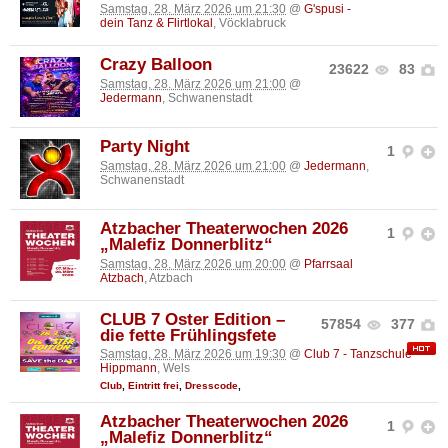
Samstag, 28. März 2026 um 21:30
@
G'spusi -
dein Tanz & Flirtlokal
, Vöcklabruck
Crazy Balloon
23622
83
Samstag, 28. März 2026 um 21:00
@
Jedermann
, Schwanenstadt
Party Night
1
Samstag, 28. März 2026 um 21:00
@
Jedermann
,
Schwanenstadt
Atzbacher Theaterwochen 2026
1
„Malefiz Donnerblitz“
Samstag, 28. März 2026 um 20:00
@
Pfarrsaal
Atzbach
, Atzbach
CLUB 7 Oster Edition –
57854
377
die fette Frühlingsfete
Samstag, 28. März 2026 um 19:30
@
Club 7 - Tanzschule
Hippmann
, Wels
Club
,
Eintritt frei
,
Dresscode
,
Atzbacher Theaterwochen 2026
1
„Malefiz Donnerblitz“