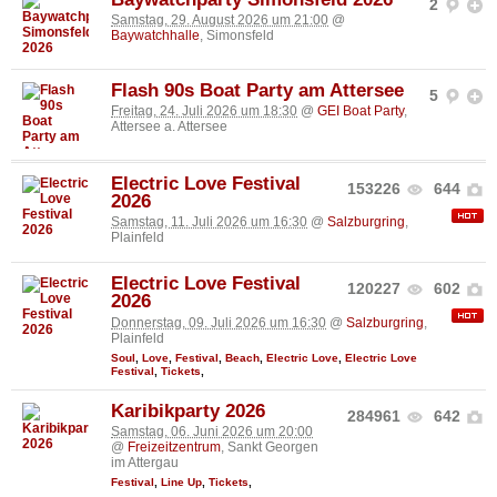
2
Samstag, 29. August 2026 um 21:00
@
Baywatchhalle
, Simonsfeld
Flash 90s Boat Party am Attersee
5
Freitag, 24. Juli 2026 um 18:30
@
GEI Boat Party
,
Attersee a. Attersee
Electric Love Festival
153226
644
2026
Samstag, 11. Juli 2026 um 16:30
@
Salzburgring
,
Plainfeld
Electric Love Festival
120227
602
2026
Donnerstag, 09. Juli 2026 um 16:30
@
Salzburgring
,
Plainfeld
Soul
,
Love
,
Festival
,
Beach
,
Electric Love
,
Electric Love
Festival
,
Tickets
,
Karibikparty 2026
284961
642
Samstag, 06. Juni 2026 um 20:00
@
Freizeitzentrum
, Sankt Georgen
im Attergau
Festival
,
Line Up
,
Tickets
,