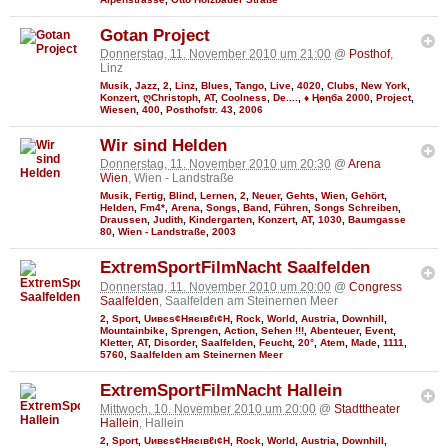
Gotan Project
Donnerstag, 11. November 2010 um 21:00
@
Posthof
,
Linz
Musik
,
Jazz
,
2
,
Linz
,
Blues
,
Tango
,
Live
,
4020
,
Clubs
,
New York
,
Konzert
,
ღChristoph
,
AT
,
Coolness
,
De....
,
♦ Ңөηба 2000
,
Project
,
Wiesen
,
400
,
Posthofstr. 43
,
2006
Wir sind Helden
Donnerstag, 11. November 2010 um 20:30
@
Arena
Wien
, Wien - Landstraße
Musik
,
Fertig
,
Blind
,
Lernen
,
2
,
Neuer
,
Gehts
,
Wien
,
Gehört
,
Helden
,
Fm4*
,
Arena
,
Songs
,
Band
,
Führen
,
Songs Schreiben
,
Draussen
,
Judith
,
Kindergarten
,
Konzert
,
AT
,
1030
,
Baumgasse
80
,
Wien - Landstraße
,
2003
ExtremSportFilmNacht Saalfelden
Donnerstag, 11. November 2010 um 20:00
@
Congress
Saalfelden
, Saalfelden am Steinernen Meer
2
,
Sport
,
Uивєs¢Няєιвℓι¢Н
,
Rock
,
World
,
Austria
,
Downhill
,
Mountainbike
,
Sprengen
,
Action
,
Sehen !!!
,
Abenteuer
,
Event
,
Kletter
,
AT
,
Disorder
,
Saalfelden
,
Feucht
,
20°
,
Atem
,
Made
,
1111
,
5760
,
Saalfelden am Steinernen Meer
ExtremSportFilmNacht Hallein
Mittwoch, 10. November 2010 um 20:00
@
Stadttheater
Hallein
, Hallein
2
,
Sport
,
Uивєs¢Няєιвℓι¢Н
,
Rock
,
World
,
Austria
,
Downhill
,