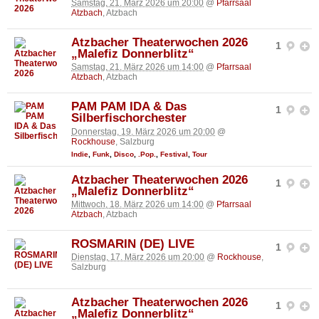
Samstag, 21. März 2026 um 20:00
@
Pfarrsaal
Atzbach
, Atzbach
Atzbacher Theaterwochen 2026
1
„Malefiz Donnerblitz“
Samstag, 21. März 2026 um 14:00
@
Pfarrsaal
Atzbach
, Atzbach
PAM PAM IDA & Das
1
Silberfischorchester
Donnerstag, 19. März 2026 um 20:00
@
Rockhouse
, Salzburg
Indie
,
Funk
,
Disco
,
.Pop.
,
Festival
,
Tour
Atzbacher Theaterwochen 2026
1
„Malefiz Donnerblitz“
Mittwoch, 18. März 2026 um 14:00
@
Pfarrsaal
Atzbach
, Atzbach
ROSMARIN (DE) LIVE
1
Dienstag, 17. März 2026 um 20:00
@
Rockhouse
,
Salzburg
Atzbacher Theaterwochen 2026
1
„Malefiz Donnerblitz“