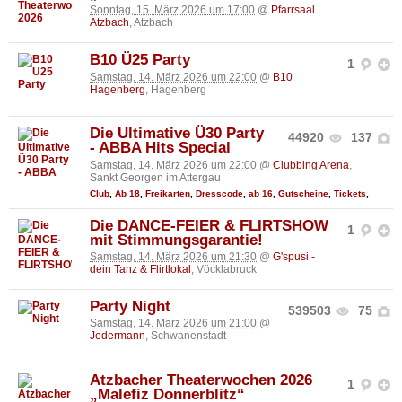
Sonntag, 15. März 2026 um 17:00
@
Pfarrsaal
Atzbach
, Atzbach
B10 Ü25 Party
1
Samstag, 14. März 2026 um 22:00
@
B10
Hagenberg
, Hagenberg
Die Ultimative Ü30 Party
44920
137
- ABBA Hits Special
Samstag, 14. März 2026 um 22:00
@
Clubbing Arena
,
Sankt Georgen im Attergau
Club
,
Ab 18
,
Freikarten
,
Dresscode
,
ab 16
,
Gutscheine
,
Tickets
,
Die DANCE-FEIER & FLIRTSHOW
1
mit Stimmungsgarantie!
Samstag, 14. März 2026 um 21:30
@
G'spusi -
dein Tanz & Flirtlokal
, Vöcklabruck
Party Night
539503
75
Samstag, 14. März 2026 um 21:00
@
Jedermann
, Schwanenstadt
Atzbacher Theaterwochen 2026
1
„Malefiz Donnerblitz“