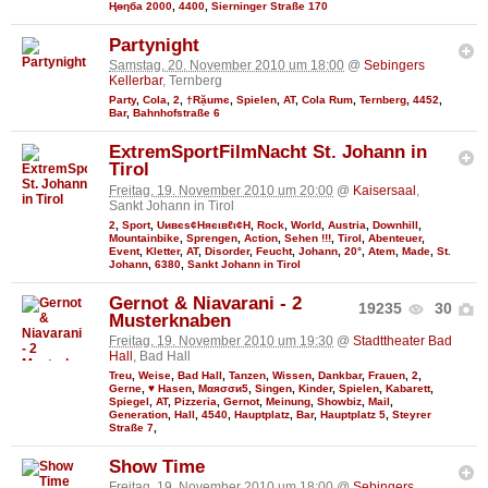
Ңөηба 2000
,
4400
,
Sierninger Straße 170
Partynight
Samstag, 20. November 2010 um 18:00
@
Sebingers
Kellerbar
, Ternberg
Party
,
Cola
,
2
,
†Rặumє
,
Spielen
,
AT
,
Cola Rum
,
Ternberg
,
4452
,
Bar
,
Bahnhofstraße 6
ExtremSportFilmNacht St. Johann in
Tirol
Freitag, 19. November 2010 um 20:00
@
Kaisersaal
,
Sankt Johann in Tirol
2
,
Sport
,
Uивєs¢Няєιвℓι¢Н
,
Rock
,
World
,
Austria
,
Downhill
,
Mountainbike
,
Sprengen
,
Action
,
Sehen !!!
,
Tirol
,
Abenteuer
,
Event
,
Kletter
,
AT
,
Disorder
,
Feucht
,
Johann
,
20°
,
Atem
,
Made
,
St.
Johann
,
6380
,
Sankt Johann in Tirol
Gernot & Niavarani - 2
19235
30
Musterknaben
Freitag, 19. November 2010 um 19:30
@
Stadttheater Bad
Hall
, Bad Hall
Treu
,
Weise
,
Bad Hall
,
Tanzen
,
Wissen
,
Dankbar
,
Frauen
,
2
,
Gerne
,
♥ Hasen
,
Мαяσσи5
,
Singen
,
Kinder
,
Spielen
,
Kabarett
,
Spiegel
,
AT
,
Pizzeria
,
Gernot
,
Meinung
,
Showbiz
,
Mail
,
Generation
,
Hall
,
4540
,
Hauptplatz
,
Bar
,
Hauptplatz 5
,
Steyrer
Straße 7
,
Show Time
Freitag, 19. November 2010 um 18:00
@
Sebingers