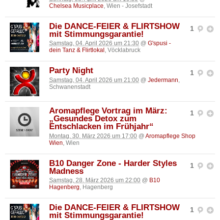
Chelsea Musicplace
, Wien - Josefstadt
Die DANCE-FEIER & FLIRTSHOW
1
mit Stimmungsgarantie!
Samstag, 04. April 2026 um 21:30
@
G'spusi -
dein Tanz & Flirtlokal
, Vöcklabruck
Party Night
1
Samstag, 04. April 2026 um 21:00
@
Jedermann
,
Schwanenstadt
Aromapflege Vortrag im März:
1
„Gesundes Detox zum
Entschlacken im Frühjahr“
Montag, 30. März 2026 um 17:00
@
Aromapflege Shop
Wien
, Wien
B10 Danger Zone - Harder Styles
1
Madness
Samstag, 28. März 2026 um 22:00
@
B10
Hagenberg
, Hagenberg
Die DANCE-FEIER & FLIRTSHOW
1
mit Stimmungsgarantie!