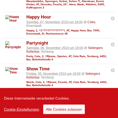
Mountainbike
,
Sprengen
,
Action
,
Sehen !!!
,
Abenteuer
,
Event
,
Kletter
,
AT
,
Disorder
,
Feucht
,
20°
,
Atem
,
Made
,
♥Hallein
,
5400
,
Kuffergasse 2
Happy Hour
Sonntag, 07. November 2010 um 18:00
@
Cebu
,
Eisenstadt
Happy
,
2
,
^1^!°!^!!°!°!°!°!!°!°!°^!
,
AT
,
Happy Hour
,
Bar
,
7000
,
Eisenstadt
,
St. Rochustrasse 48
Partynight
Samstag, 06. November 2010 um 18:00
@
Sebingers
Kellerbar
, Ternberg
Party
,
Cola
,
2
,
†Rặumє
,
Spielen
,
AT
,
Cola Rum
,
Ternberg
,
4452
,
Bar
,
Bahnhofstraße 6
Show Time
Freitag, 05. November 2010 um 18:00
@
Sebingers
Kellerbar
, Ternberg
Musik
,
Cola
,
2
,
†Rặumє
,
Events
,
AT
,
Cola Rum
,
Ternberg
,
4452
,
Bar
,
Bahnhofstraße 6
ExtremSportFilmNacht Dornbirn
Diese Internetseite verarbeitet Cookies.
Donnerstag, 04. November 2010 um 20:00
@
Kulturhaus
, Dornbirn
2
,
Sport
,
Uивєs¢Няєιвℓι¢Н
,
Rock
,
World
,
Austria
,
Downhill
,
Cookie-Einstellungen
Alle Cookies zulassen
Mountainbike
,
Sprengen
,
Action
,
Sehen !!!
,
Abenteuer
,
Tourismus
,
Event
,
Kletter
,
Kletterhalle
,
AT
,
Disorder
,
Feucht
,
20°
,
Atem
,
Made
,
6850
,
Dornbirn
,
Götzis