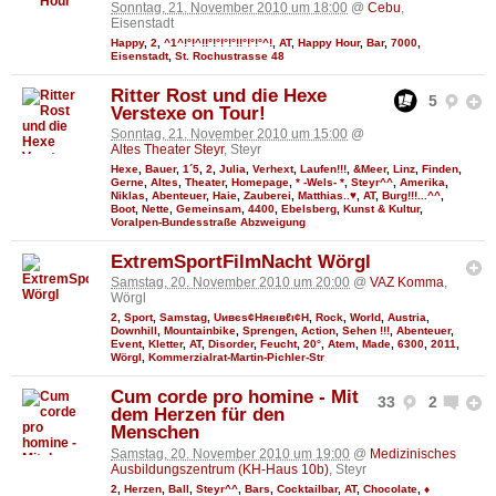
Sonntag, 21. November 2010 um 18:00
@
Cebu
,
Eisenstadt
Happy
,
2
,
^1^!°!^!!°!°!°!°!!°!°!°^!
,
AT
,
Happy Hour
,
Bar
,
7000
,
Eisenstadt
,
St. Rochustrasse 48
Ritter Rost und die Hexe
5
Verstexe on Tour!
Sonntag, 21. November 2010 um 15:00
@
Altes Theater Steyr
, Steyr
Hexe
,
Bauer
,
1´5
,
2
,
Julia
,
Verhext
,
Laufen!!!
,
&Meer
,
Linz
,
Finden
,
Gerne
,
Altes
,
Theater
,
Homepage
,
* -Wels- *
,
Steyr^^
,
Amerika
,
Niklas
,
Abenteuer
,
Haie
,
Zauberei
,
Matthias..♥
,
AT
,
Burg!!!...^^
,
Boot
,
Nette
,
Gemeinsam
,
4400
,
Ebelsberg
,
Kunst & Kultur
,
Voralpen-Bundesstraße Abzweigung
ExtremSportFilmNacht Wörgl
Samstag, 20. November 2010 um 20:00
@
VAZ Komma
,
Wörgl
2
,
Sport
,
Samstag
,
Uивєs¢Няєιвℓι¢Н
,
Rock
,
World
,
Austria
,
Downhill
,
Mountainbike
,
Sprengen
,
Action
,
Sehen !!!
,
Abenteuer
,
Event
,
Kletter
,
AT
,
Disorder
,
Feucht
,
20°
,
Atem
,
Made
,
6300
,
2011
,
Wörgl
,
Kommerzialrat-Martin-Pichler-Str
Cum corde pro homine - Mit
33
2
dem Herzen für den
Menschen
Samstag, 20. November 2010 um 19:00
@
Medizinisches
Ausbildungszentrum (KH-Haus 10b)
, Steyr
2
,
Herzen
,
Ball
,
Steyr^^
,
Bars
,
Cocktailbar
,
AT
,
Chocolate
,
♦