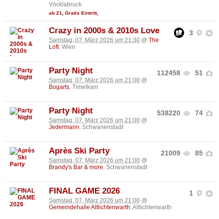
Vöcklabruck
ab 21
,
Gratis Eintritt
,
Crazy in 2000s & 2010s Love
3
Samstag, 07. März 2026 um 21:30
@
The
Loft
, Wien
Party Night
112458
51
Samstag, 07. März 2026 um 21:00
@
Bogarts
, Timelkam
Party Night
538220
74
Samstag, 07. März 2026 um 21:00
@
Jedermann
, Schwanenstadt
Après Ski Party
21009
85
Samstag, 07. März 2026 um 21:00
@
Brandy's Bar & more
, Schwanenstadt
FINAL GAME 2026
1
Samstag, 07. März 2026 um 21:00
@
Gemeindehalle Altlichtenwarth
, Altlichtenwarth