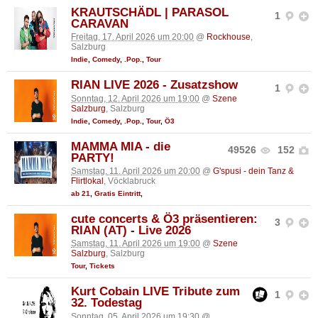
KRAUTSCHÄDL | PARASOL
1
CARAVAN
Freitag, 17. April 2026 um 20:00
@
Rockhouse
,
Salzburg
Indie
,
Comedy
,
.Pop.
,
Tour
RIAN LIVE 2026 - Zusatzshow
1
Sonntag, 12. April 2026 um 19:00
@
Szene
Salzburg
, Salzburg
Indie
,
Comedy
,
.Pop.
,
Tour
,
Ö3
MAMMA MIA - die
49526
152
PARTY!
Samstag, 11. April 2026 um 20:00
@
G'spusi - dein Tanz &
Flirtlokal
, Vöcklabruck
ab 21
,
Gratis Eintritt
,
cute concerts & Ö3 präsentieren:
3
RIAN (AT) - Live 2026
Samstag, 11. April 2026 um 19:00
@
Szene
Salzburg
, Salzburg
Tour
,
Tickets
Kurt Cobain LIVE Tribute zum
1
32. Todestag
Sonntag, 05. April 2026 um 19:30
@