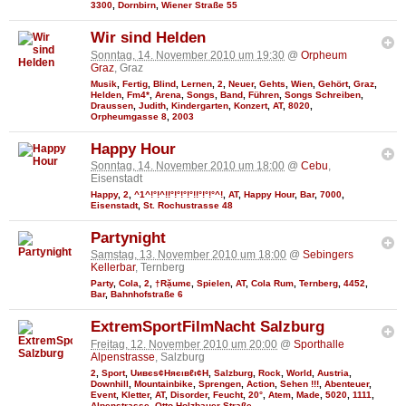
3300
,
Dornbirn
,
Wiener Straße 55
Wir sind Helden
Sonntag, 14. November 2010 um 19:30
@
Orpheum
Graz
, Graz
Musik
,
Fertig
,
Blind
,
Lernen
,
2
,
Neuer
,
Gehts
,
Wien
,
Gehört
,
Graz
,
Helden
,
Fm4*
,
Arena
,
Songs
,
Band
,
Führen
,
Songs Schreiben
,
Draussen
,
Judith
,
Kindergarten
,
Konzert
,
AT
,
8020
,
Orpheumgasse 8
,
2003
Happy Hour
Sonntag, 14. November 2010 um 18:00
@
Cebu
,
Eisenstadt
Happy
,
2
,
^1^!°!^!!°!°!°!°!!°!°!°^!
,
AT
,
Happy Hour
,
Bar
,
7000
,
Eisenstadt
,
St. Rochustrasse 48
Partynight
Samstag, 13. November 2010 um 18:00
@
Sebingers
Kellerbar
, Ternberg
Party
,
Cola
,
2
,
†Rặumє
,
Spielen
,
AT
,
Cola Rum
,
Ternberg
,
4452
,
Bar
,
Bahnhofstraße 6
ExtremSportFilmNacht Salzburg
Freitag, 12. November 2010 um 20:00
@
Sporthalle
Alpenstrasse
, Salzburg
2
,
Sport
,
Uивєs¢Няєιвℓι¢Н
,
Salzburg
,
Rock
,
World
,
Austria
,
Downhill
,
Mountainbike
,
Sprengen
,
Action
,
Sehen !!!
,
Abenteuer
,
Event
,
Kletter
,
AT
,
Disorder
,
Feucht
,
20°
,
Atem
,
Made
,
5020
,
1111
,
Alpenstrasse
,
Otto Holzbauer Straße