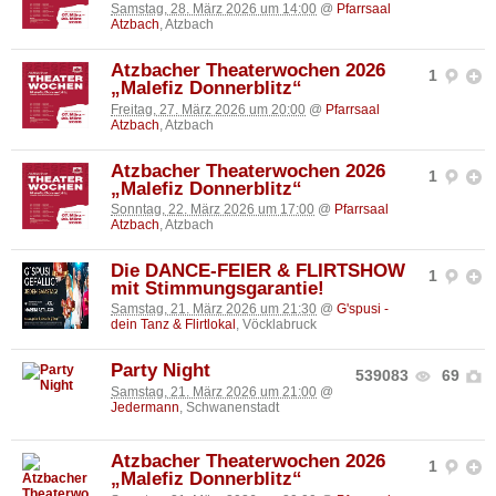
Samstag, 28. März 2026 um 14:00
@
Pfarrsaal
Atzbach
, Atzbach
Atzbacher Theaterwochen 2026
1
„Malefiz Donnerblitz“
Freitag, 27. März 2026 um 20:00
@
Pfarrsaal
Atzbach
, Atzbach
Atzbacher Theaterwochen 2026
1
„Malefiz Donnerblitz“
Sonntag, 22. März 2026 um 17:00
@
Pfarrsaal
Atzbach
, Atzbach
Die DANCE-FEIER & FLIRTSHOW
1
mit Stimmungsgarantie!
Samstag, 21. März 2026 um 21:30
@
G'spusi -
dein Tanz & Flirtlokal
, Vöcklabruck
Party Night
539083
69
Samstag, 21. März 2026 um 21:00
@
Jedermann
, Schwanenstadt
Atzbacher Theaterwochen 2026
1
„Malefiz Donnerblitz“