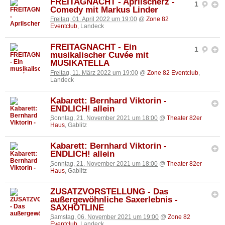
FREITAGNACHT - Aprilscherz -
1
Comedy mit Markus Linder
Freitag, 01. April 2022 um 19:00
@
Zone 82
Eventclub
, Landeck
FREITAGNACHT - Ein
1
musikalischer Cuvée mit
MUSIKATELLA
Freitag, 11. März 2022 um 19:00
@
Zone 82 Eventclub
,
Landeck
Kabarett: Bernhard Viktorin -
ENDLICH! allein
Sonntag, 21. November 2021 um 18:00
@
Theater 82er
Haus
, Gablitz
Kabarett: Bernhard Viktorin -
ENDLICH! allein
Sonntag, 21. November 2021 um 18:00
@
Theater 82er
Haus
, Gablitz
ZUSATZVORSTELLUNG - Das
außergewöhnliche Saxerlebnis -
SAXHOTLINE
Samstag, 06. November 2021 um 19:00
@
Zone 82
Eventclub
, Landeck