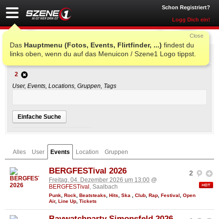
Schon Registriert?
Logg Dich ein!
Close
Das
Hauptmenu (Fotos, Events, Flirtfinder, ...)
findest du
Einfache Suche
links oben, wenn du auf das Menuicon / Szene1 Logo tippst.
2
User, Events, Locations, Gruppen, Tags
Einfache Suche
Alles
User
Events
Location
Gruppen
BERGFESTival 2026
2
Freitag, 04. Dezember 2026 um 13:00
@
BERGFESTival
, Saalbach
Punk
,
Rock
,
Beatsteaks
,
Hits
,
Ska
,
Club
,
Rap
,
Festival
,
Open
Air
,
Line Up
,
Tickets
Baywatchparty Simonsfeld 2026