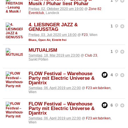
1
Musik / Pluhar liest Pluhar
Freitag, 02. Oktober 2020 um 19:00
@
Zone 82
Eventclub
, Landeck
4. LIESINGER JAZZ &
1
GENUSSTAG
Freitag, 03. Juli 2020 um 18:00
@
F23
, Wien
Blues
,
Open Air
,
Eintritt frei
MUTUALISM
1
Samstag, 18. Mai 2019 um 23:00
@
Club 23
,
Sankt Pölten
FLOW Festival – Warehouse
4
Party mit Electric Universe &
Djantrix
Samstag, 06. April 2019 um 22:00
@
F23.wir.fabriken
,
Wien
FLOW Festival – Warehouse
6
Party mit Electric Universe &
Djantrix
Samstag, 06. April 2019 um 22:00
@
F23.wir.fabriken
,
Wien