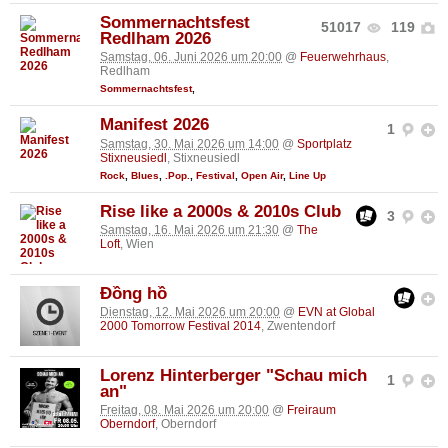
Sommernachtsfest
51017
119
Redlham 2026
Samstag, 06. Juni 2026 um 20:00
@
Feuerwehrhaus
,
Redlham
Sommernachtsfest
,
Manifest 2026
1
Samstag, 30. Mai 2026 um 14:00
@
Sportplatz
Stixneusiedl
, Stixneusiedl
Rock
,
Blues
,
.Pop.
,
Festival
,
Open Air
,
Line Up
Rise like a 2000s & 2010s Club
3
Samstag, 16. Mai 2026 um 21:30
@
The
Loft
, Wien
Đồng hồ
Dienstag, 12. Mai 2026 um 20:00
@
EVN at Global
2000 Tomorrow Festival 2014
, Zwentendorf
Lorenz Hinterberger "Schau mich
1
an"
Freitag, 08. Mai 2026 um 20:00
@
Freiraum
Oberndorf
, Oberndorf