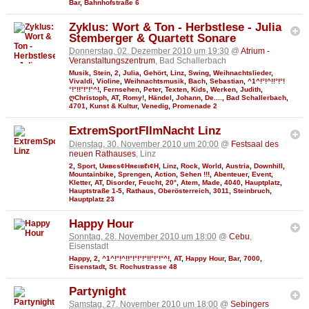
Bar
,
Bahnhofstraße 6
Zyklus: Wort & Ton - Herbstlese - Julia
Stemberger & Quartett Sonare
Donnerstag, 02. Dezember 2010 um 19:30
@
Atrium -
Veranstaltungszentrum
, Bad Schallerbach
Musik
,
Stein
,
2
,
Julia
,
Gehört
,
Linz
,
Swing
,
Weihnachtslieder
,
Vivaldi
,
Violine
,
Weihnachtsmusik
,
Bach
,
Sebastian
,
^1^!°!^!!°!°!
°!°!!°!°!°^!
,
Fernsehen
,
Peter
,
Texten
,
Kids
,
Werken
,
Judith
,
ღChristoph
,
AT
,
Romy!
,
Händel
,
Johann
,
De....
,
Bad Schallerbach
,
4701
,
Kunst & Kultur
,
Venedig
,
Promenade 2
ExtremSportFIlmNacht Linz
Dienstag, 30. November 2010 um 20:00
@
Festsaal des
neuen Rathauses
, Linz
2
,
Sport
,
Uивєs¢Няєιвℓι¢Н
,
Linz
,
Rock
,
World
,
Austria
,
Downhill
,
Mountainbike
,
Sprengen
,
Action
,
Sehen !!!
,
Abenteuer
,
Event
,
Kletter
,
AT
,
Disorder
,
Feucht
,
20°
,
Atem
,
Made
,
4040
,
Hauptplatz
,
Hauptstraße 1-5
,
Rathaus
,
Oberösterreich
,
3011
,
Steinbruch
,
Hauptplatz 23
Happy Hour
Sonntag, 28. November 2010 um 18:00
@
Cebu
,
Eisenstadt
Happy
,
2
,
^1^!°!^!!°!°!°!°!!°!°!°^!
,
AT
,
Happy Hour
,
Bar
,
7000
,
Eisenstadt
,
St. Rochustrasse 48
Partynight
Samstag, 27. November 2010 um 18:00
@
Sebingers