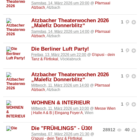
Samstag, 14. März 2026 um 20:00
@
Pfarrsaal
Atzbach
, Atzbach
Atzbacher Theaterwochen 2026
1
„Malefiz Donnerblitz“
Samstag, 14. März 2026 um 14:00
@
Pfarrsaal
Atzbach
, Atzbach
Die Berliner Luft Party!
1
Freitag, 13. März 2026 um 22:00
@
G'spusi - dein
Tanz & Flirtlokal
, Vöcklabruck
Atzbacher Theaterwochen 2026
1
„Malefiz Donnerblitz“
Mittwoch, 11. März 2026 um 14:00
@
Pfarrsaal
Atzbach
, Atzbach
WOHNEN & INTERIEUR
1
Mittwoch, 11. März 2026 um 10:00
@
Messe Wien
| Halle A & B | Eingang Foyer A
, Wien
Die "FRÜHLINGS" - Ü30!
28912
40
Samstag, 07. März 2026 um 21:30
@
G'spusi - dein Tanz & Flirtlokal
,