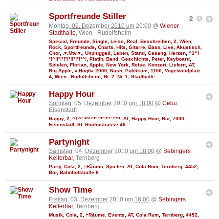
Sportfreunde Stiller
2
Montag, 06. Dezember 2010 um 20:00
@
Wiener
Stadthalle
, Wien - Rudolfsheim
Special
,
Freunde
,
Single
,
Leise
,
Real
,
Beschreiben
,
2
,
Wien
,
Rock
,
Sportfreunde
,
Charts
,
Hits
,
Gitarre
,
Bass
,
Live
,
Akustisch
,
Chor
,
.♥.Mtv.♥.
,
Unplugged
,
Leben
,
Stand
,
Gesang
,
Herzen
,
^1^!
°!^!!°!°!°!°!!°!°!°^!
,
Platin
,
Band
,
Geschichte
,
Peter
,
Keyboard
,
Spielen
,
Florian
,
Apple
,
New York
,
Reise
,
Konzert
,
Liefern
,
AT
,
Big Apple
,
♦ Ңөηба 2000
,
Nash
,
Publikum
,
1150
,
Vogelweidplatz
4
,
Wien - Rudolfsheim
,
Nr. 2
,
Nr. 1
,
Stadthalle
Happy Hour
Sonntag, 05. Dezember 2010 um 18:00
@
Cebu
,
Eisenstadt
Happy
,
2
,
^1^!°!^!!°!°!°!°!!°!°!°^!
,
AT
,
Happy Hour
,
Bar
,
7000
,
Eisenstadt
,
St. Rochustrasse 48
Partynight
Samstag, 04. Dezember 2010 um 18:00
@
Sebingers
Kellerbar
, Ternberg
Party
,
Cola
,
2
,
†Rặumє
,
Spielen
,
AT
,
Cola Rum
,
Ternberg
,
4452
,
Bar
,
Bahnhofstraße 6
Show Time
Freitag, 03. Dezember 2010 um 18:00
@
Sebingers
Kellerbar
, Ternberg
Musik
,
Cola
,
2
,
†Rặumє
,
Events
,
AT
,
Cola Rum
,
Ternberg
,
4452
,