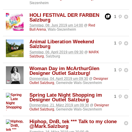
Siezenheim
HOLI FESTIVAL DER FARBEN
1
Salzburg
Samstag, 08. Juni 2019 um 14:00
@
Red
Bull Arena
, Wals-Siezenheim
Animal Liberation Weekend
1
Salzburg
Samstag, 06. April 2019 um 09:30
@
MARK
Salzburg
, Salzburg
Woman Day im McArthurGlen
1
Designer Outlet Salzburg!
Donnerstag, 04. April 2019 um 09:30
@
Designer
Outlet Salzburg
, Gemeinde Wals-Siezenheim
Spring Late Night Shopping im
1
Designer Outlet Salzburg
Donnerstag, 21. März 2019 um 09:30
@
Designer
Outlet Salzburg
, Gemeinde Wals-Siezenheim
Hiphop, DnB, tek *** Talk to my clone
@Mark.Salzburg
Samstag, 16. März 2019 um 20:00
@