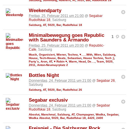
Salzburg
,
Stimmung
,
Abfeiern
,
AT
,
5020
,
Bar
,
Rudolfskai 26
Weekendparty
Freitag, 25. Februar 2011 um 21:00
@
Segabar
Rudolfskai 18
, Salzburg
Salzburg
,
AT
,
5020
,
Bar
,
Rudolfskai 18
Minimalbewegung goes Republic
1
with Saunders & Armando
Freitag, 25. Februar 2011 um 20:00
@
Republic-
Cafe
, Salzburg
Musik
,
Organisiert
,
Wiener
,
Techno
,
♥......With
,
Wien
,
Salzburg
,
House
,
Tech-House
,
Beats
,
Sebastian
,
House Techno
,
Tech ;)
,
Party´s
,
Aron
,
AT
,
♥ Robin ♥
,
Warm
,
Head
,
De....
,
Team
,
5020
,
2011
,
Anton-Neumayrplatz 2
Bottles Night
Donnerstag, 24. Februar 2011 um 21:00
@
Segabar 26
,
Salzburg
Salzburg
,
AT
,
5020
,
Bar
,
Rudolfskai 26
Segabar exclusiv
Donnerstag, 24. Februar 2011 um 21:00
@
Segabar
Rudolfskai 18
, Salzburg
Absolut
,
Manchmal
,
Salzburg
,
AT
,
Champagner
,
Wodka
,
Segabar
,
Wodka Absolut
,
5020
,
Bar
,
Rudolfskai 18
,
4420
,
2400
Freispiel - Die Salzburger Rock