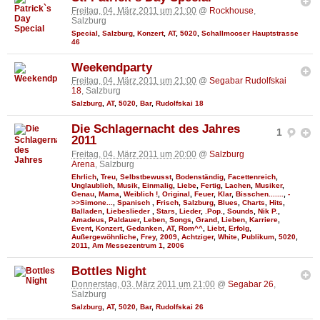
Freitag, 04. März 2011 um 21:00
@
Rockhouse
,
Salzburg
Special
,
Salzburg
,
Konzert
,
AT
,
5020
,
Schallmooser Hauptstrasse
46
Weekendparty
Freitag, 04. März 2011 um 21:00
@
Segabar Rudolfskai
18
, Salzburg
Salzburg
,
AT
,
5020
,
Bar
,
Rudolfskai 18
Die Schlagernacht des Jahres
1
2011
Freitag, 04. März 2011 um 20:00
@
Salzburg
Arena
, Salzburg
Ehrlich
,
Treu
,
Selbstbewusst
,
Bodenständig
,
Facettenreich
,
Unglaublich
,
Musik
,
Einmalig
,
Liebe
,
Fertig
,
Lachen
,
Musiker
,
Genau
,
Mama
,
Weiblich !
,
Original
,
Feuer
,
Klar
,
Bisschen.......
,
-
>>Simone...
,
Spanisch
,
Frisch
,
Salzburg
,
Blues
,
Charts
,
Hits
,
Balladen
,
Liebeslieder
,
Stars
,
Lieder
,
.Pop.
,
Sounds
,
Nik P.
,
Amadeus
,
Paldauer
,
Leben
,
Songs
,
Grand
,
Lieben
,
Karriere
,
Event
,
Konzert
,
Gedanken
,
AT
,
Rom^^
,
Liebt
,
Erfolg
,
Außergewöhnliche
,
Frey
,
2009
,
Achtziger
,
White
,
Publikum
,
5020
,
2011
,
Am Messezentrum 1
,
2006
Bottles Night
Donnerstag, 03. März 2011 um 21:00
@
Segabar 26
,
Salzburg
Salzburg
,
AT
,
5020
,
Bar
,
Rudolfskai 26