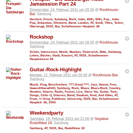
Jamsession Part 24
Donnerstag, 24. Februar 2011 um 20:30
@
Rockhouse-
Bar
, Salzburg
Herzlich
,
Frisch
,
Salzburg
,
Rock
,
Indie
,
80Er
,
90Er
,
Pop
,
Indie
Pop
,
Sebastian
,
Ohrwurm
,
Band
,
London
,
AT
,
Seidl
,
70Ies
,
Teilen
,
Überzeugt
,
5020
,
Bar
,
Schallmooser Hauptstr. 46
Rockshop
Donnerstag, 24. Februar 2011 um 18:30
@
Rockhouse
,
Salzburg
Schön
,
Interessiert
,
Musik
,
Musiker
,
Österreich
,
Bitte
,
Salzburg
,
Leben
,
Bücher
,
Stadt
,
Konzert
,
AT
,
5020
,
Schallmooser
Hauptstrasse 46
Guitar-Rock-Highlight
Montag, 21. Februar 2011 um 20:30
@
Rockhouse-Bar
,
Salzburg
Musik
,
King
,
Beschreiben
,
???,Good,???
,
Jazz
,
Humor
,
Free
,
Uивєs¢Няєιвℓι¢Н
,
Salzburg
,
Rock
,
Blues
,
Blues-Rock
,
Country
,
Hendrix
,
Gitarre
,
Radio
,
Fusion
,
Live
,
Steve Vai
,
Guitar
,
Tone
,
Songs
,
Cello =)
,
Gitarren
,
Band
,
Studium
,
Kind
,
And Other
,
AT
,
From
,
•× Greg
,
Publikum
,
University
,
5020
,
Bar
,
Schallmooser
Hauptstr. 46
,
2003
Weekendparty
Samstag, 19. Februar 2011 um 21:00
@
Segabar
Rudolfskai 18
, Salzburg
Salzburg
,
AT
,
5020
,
Bar
,
Rudolfskai 18