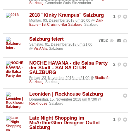
Salzburg
, Gemeinde Wals-Siezenheim
2018 "Kinky Krampus" Salzburg
1
Montag, 03. Dezember 2018 um 20:00
@
Dark
Eagle - 1st Cruising-Bar Salzburg
, Salzburg
Salzburg feiert
7852
89
Samstag, 01. Dezember 2018 um 21:00
@
Vis A Vis
, Salzburg
NOCHE HAVANA - die Salsa Party
2
der Stadt - SALSA CLUB
SALZBURG
Freitag, 23. November 2018 um 21:00
@
Stadtcafe
Salzburg
, Salzburg
Leoniden | Rockhouse Salzburg
Donnerstag, 15. November 2018 um 07:00
@
Rockhouse
, Salzburg
Late Night Shopping im
1
McArthurGlen Designer Outlet
Salzburg