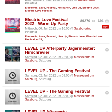
Plainfeld
Electronic
,
Love
,
Festival
,
Freikarten
,
Line Up
,
Electric Love
,
Electric Love Festival
,
Electric Love Festival
89270
691
2022 - Warm Up Party
Mittwoch, 06. Juli 2022 um 16:00
@
Salzburgring
,
Plainfeld
Electronic
,
Love
,
Festival
,
Line Up
,
Electric Love
,
Electric Love
Festival
,
elf21
,
LEVEL UP Afterparty Jägermeister:
Hirschrevier
Samstag, 02. Juli 2022 um 22:00
@
Messezentrum
Salzburg
, Salzburg
LEVEL UP - The Gaming Festival
Samstag, 02. Juli 2022 um 09:00
@
Messezentrum
Salzburg
, Salzburg
LEVEL UP - The Gaming Festival
Samstag, 02. Juli 2022 um 09:00
@
Messezentrum
Salzburg
, Salzburg
LEVEL UP Afterparty