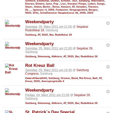
Sinnlich
,
Emotional
,
Dunkel
,
Schnell
,
-Sex
,
Salzburg
,
Alternative
,
Electro
,
Elektro
,
Iamx
,
Pop
,
Live
,
Sneaker Pimps
,
Leben
,
Songs
,
Glam-
,
Arbeit
,
Berlin
,
Reise
,
Konzert
,
AT
,
Geladen
,
Themen
,
De....
,
Ignoranz =)
,
2009
,
Fantasien
,
Vergangenheit
,
Bergen
,
5020
,
2011
,
Schallmooser Hauptstrasse 46
,
2006
,
2003
Weekendparty
Samstag, 05. März 2011 um 21:00
@
Segabar
Rudolfskai 18
, Salzburg
Salzburg
,
AT
,
5020
,
Bar
,
Rudolfskai 18
Weekendparty
Samstag, 05. März 2011 um 21:00
@
Segabar 26
,
Salzburg
Salzburg
,
Stimmung
,
Abfeiern
,
AT
,
5020
,
Bar
,
Rudolfskai 26
Rot Kreuz Ball
Samstag, 05. März 2011 um 19:30
@
Salzburg
Congress
, Salzburg
Uивєs¢Няєιвℓι¢Н
,
Salzburg
,
Groove
,
Band
,
Rot Kreuz
,
Ball
,
AT
,
Kreuz
,
5020
,
Auerspergstraße 6
Weekendparty
Freitag, 04. März 2011 um 21:00
@
Segabar 26
,
Salzburg
Salzburg
,
Stimmung
,
Abfeiern
,
AT
,
5020
,
Bar
,
Rudolfskai 26
St. Patrick`s Day Special