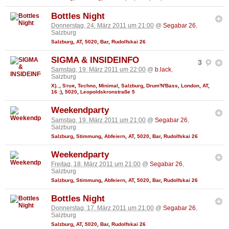
Bottles Night
Donnerstag, 24. März 2011 um 21:00
@
Segabar 26
,
Salzburg
Salzburg
,
AT
,
5020
,
Bar
,
Rudolfskai 26
SIGMA & INSIDEINFO
3
Samstag, 19. März 2011 um 22:00
@
b.lack
,
Salzburg
X)..
,
Sтυя
,
Techno
,
Minimal
,
Salzburg
,
Drum'N'Bass
,
London
,
AT
,
16 :)
,
5020
,
Leopoldskronstraße 5
Weekendparty
Samstag, 19. März 2011 um 21:00
@
Segabar 26
,
Salzburg
Salzburg
,
Stimmung
,
Abfeiern
,
AT
,
5020
,
Bar
,
Rudolfskai 26
Weekendparty
Freitag, 18. März 2011 um 21:00
@
Segabar 26
,
Salzburg
Salzburg
,
Stimmung
,
Abfeiern
,
AT
,
5020
,
Bar
,
Rudolfskai 26
Bottles Night
Donnerstag, 17. März 2011 um 21:00
@
Segabar 26
,
Salzburg
Salzburg
,
AT
,
5020
,
Bar
,
Rudolfskai 26