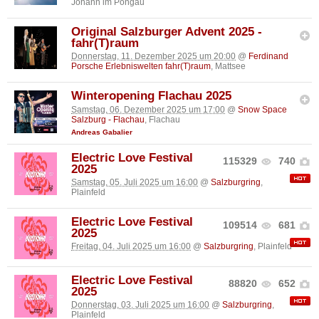
Johann im Pongau
Original Salzburger Advent 2025 -
fahr(T)raum
Donnerstag, 11. Dezember 2025 um 20:00
@
Ferdinand
Porsche Erlebniswelten fahr(T)raum
, Mattsee
Winteropening Flachau 2025
Samstag, 06. Dezember 2025 um 17:00
@
Snow Space
Salzburg - Flachau
, Flachau
Andreas Gabalier
Electric Love Festival
115329
740
2025
Samstag, 05. Juli 2025 um 16:00
@
Salzburgring
,
Plainfeld
Electric Love Festival
109514
681
2025
Freitag, 04. Juli 2025 um 16:00
@
Salzburgring
, Plainfeld
Electric Love Festival
88820
652
2025
Donnerstag, 03. Juli 2025 um 16:00
@
Salzburgring
,
Plainfeld