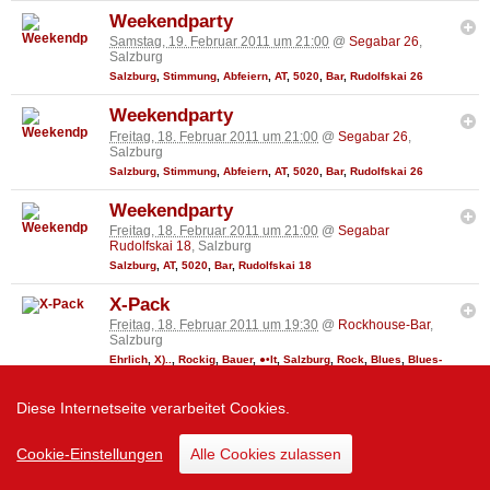
Weekendparty
Samstag, 19. Februar 2011 um 21:00
@
Segabar 26
,
Salzburg
Salzburg
,
Stimmung
,
Abfeiern
,
AT
,
5020
,
Bar
,
Rudolfskai 26
Weekendparty
Freitag, 18. Februar 2011 um 21:00
@
Segabar 26
,
Salzburg
Salzburg
,
Stimmung
,
Abfeiern
,
AT
,
5020
,
Bar
,
Rudolfskai 26
Weekendparty
Freitag, 18. Februar 2011 um 21:00
@
Segabar
Rudolfskai 18
, Salzburg
Salzburg
,
AT
,
5020
,
Bar
,
Rudolfskai 18
X-Pack
Freitag, 18. Februar 2011 um 19:30
@
Rockhouse-Bar
,
Salzburg
Ehrlich
,
X)..
,
Rockig
,
Bauer
,
●•It
,
Salzburg
,
Rock
,
Blues
,
Blues-
Rock
,
Funk
,
Rock´n Roll
,
Austro
,
Hören
,
Band
,
Papa
,
Only
,
AT
,
Bekannte
,
Wolfgang
,
Roll
,
5020
,
Bar
,
Schallmooser Hauptstr. 46
Diese Internetseite verarbeitet Cookies.
Bottles Night
Donnerstag, 17. Februar 2011 um 21:00
@
Segabar 26
,
Cookie-Einstellungen
Alle Cookies zulassen
Salzburg
Salzburg
,
AT
,
5020
,
Bar
,
Rudolfskai 26