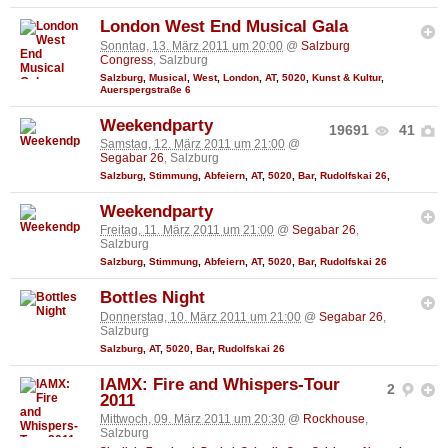
London West End Musical Gala
Sonntag, 13. März 2011 um 20:00
@
Salzburg
Congress
, Salzburg
Salzburg
,
Musical
,
West
,
London
,
AT
,
5020
,
Kunst & Kultur
,
Auerspergstraße 6
Weekendparty
19691
41
Samstag, 12. März 2011 um 21:00
@
Segabar 26
, Salzburg
Salzburg
,
Stimmung
,
Abfeiern
,
AT
,
5020
,
Bar
,
Rudolfskai 26
,
Weekendparty
Freitag, 11. März 2011 um 21:00
@
Segabar 26
,
Salzburg
Salzburg
,
Stimmung
,
Abfeiern
,
AT
,
5020
,
Bar
,
Rudolfskai 26
Bottles Night
Donnerstag, 10. März 2011 um 21:00
@
Segabar 26
,
Salzburg
Salzburg
,
AT
,
5020
,
Bar
,
Rudolfskai 26
IAMX: Fire and Whispers-Tour
2
2011
Mittwoch, 09. März 2011 um 20:30
@
Rockhouse
,
Salzburg