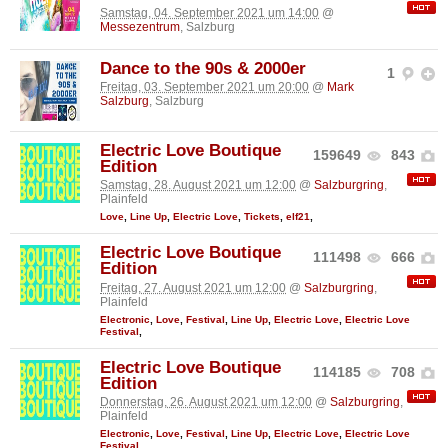
Samstag, 04. September 2021 um 14:00
@
Messezentrum
, Salzburg
Dance to the 90s & 2000er
1
Freitag, 03. September 2021 um 20:00
@
Mark
Salzburg
, Salzburg
Electric Love Boutique
159649
843
Edition
Samstag, 28. August 2021 um 12:00
@
Salzburgring
,
Plainfeld
Love
,
Line Up
,
Electric Love
,
Tickets
,
elf21
,
Electric Love Boutique
111498
666
Edition
Freitag, 27. August 2021 um 12:00
@
Salzburgring
,
Plainfeld
Electronic
,
Love
,
Festival
,
Line Up
,
Electric Love
,
Electric Love
Festival
,
Electric Love Boutique
114185
708
Edition
Donnerstag, 26. August 2021 um 12:00
@
Salzburgring
,
Plainfeld
Electronic
,
Love
,
Festival
,
Line Up
,
Electric Love
,
Electric Love
Festival
,