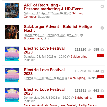
ART of Recruiting -
Personalmarketing & HR-Event
Mittwoch, 17. April 2024 um 09:00
@
Salzburg
Congress
, Salzburg
Salzburger Advent - Bald ist Heilige
Nacht
Donnerstag, 07. Dezember 2023 um 20:00
@
Brucknerhaus
, Linz
Electric Love Festival
211320
588
2023
Samstag, 08. Juli 2023 um 16:00
@
Salzburgring
,
Plainfeld
Electric Love Festival
186503
643
2023
Freitag, 07. Juli 2023 um 16:00
@
Salzburgring
, Plainfeld
Electric Love Festival
179291
663
2023
Donnerstag, 06. Juli 2023 um 16:00
@
Salzburgring
,
Plainfeld
Electronic
,
Armin Van Buuren
,
Love
,
Festival
,
Line Up
,
Electric