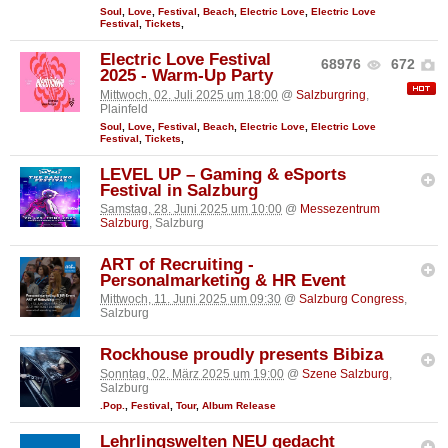
Soul
,
Love
,
Festival
,
Beach
,
Electric Love
,
Electric Love
Festival
,
Tickets
,
Electric Love Festival
68976
672
2025 - Warm-Up Party
Mittwoch, 02. Juli 2025 um 18:00
@
Salzburgring
,
Plainfeld
Soul
,
Love
,
Festival
,
Beach
,
Electric Love
,
Electric Love
Festival
,
Tickets
,
LEVEL UP – Gaming & eSports
Festival in Salzburg
Samstag, 28. Juni 2025 um 10:00
@
Messezentrum
Salzburg
, Salzburg
ART of Recruiting -
Personalmarketing & HR Event
Mittwoch, 11. Juni 2025 um 09:30
@
Salzburg Congress
,
Salzburg
Rockhouse proudly presents Bibiza
Sonntag, 02. März 2025 um 19:00
@
Szene Salzburg
,
Salzburg
.Pop.
,
Festival
,
Tour
,
Album Release
Lehrlingswelten NEU gedacht