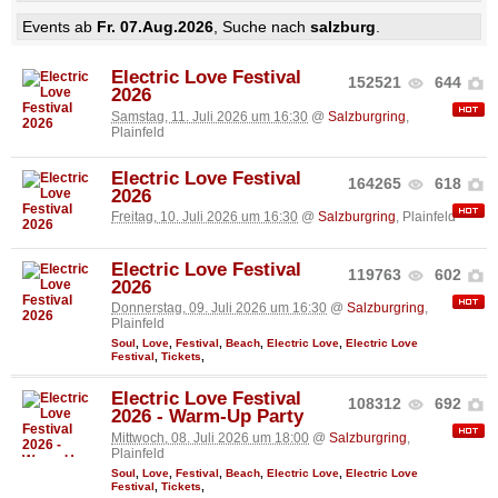
Events ab
Fr. 07.Aug.2026
, Suche nach
salzburg
.
Electric Love Festival
152521
644
2026
Samstag, 11. Juli 2026 um 16:30
@
Salzburgring
,
Plainfeld
Electric Love Festival
164265
618
2026
Freitag, 10. Juli 2026 um 16:30
@
Salzburgring
, Plainfeld
Electric Love Festival
119763
602
2026
Donnerstag, 09. Juli 2026 um 16:30
@
Salzburgring
,
Plainfeld
Soul
,
Love
,
Festival
,
Beach
,
Electric Love
,
Electric Love
Festival
,
Tickets
,
Electric Love Festival
108312
692
2026 - Warm-Up Party
Mittwoch, 08. Juli 2026 um 18:00
@
Salzburgring
,
Plainfeld
Soul
,
Love
,
Festival
,
Beach
,
Electric Love
,
Electric Love
Festival
,
Tickets
,