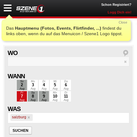
Schon Registriert?
Logg Dich ein!
Close
Das
Hauptmenu (Fotos, Events, Flirtfinder, ...)
findest du
salzburg
links oben, wenn du auf das Menuicon / Szene1 Logo tippst.
WO
WANN
So
Mo
Di
Mi
Do
2
3
4
5
6
Aug
Aug
Aug
Aug
Aug
Fr
Sa
So
Mo
Di
7
8
9
10
11
Aug
Aug
Aug
Aug
Aug
WAS
salzburg
SUCHEN