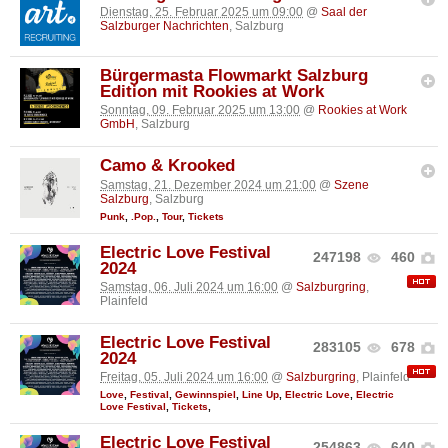
Dienstag, 25. Februar 2025 um 09:00
@
Saal der
Salzburger Nachrichten
, Salzburg
Bürgermasta Flowmarkt Salzburg
Edition mit Rookies at Work
Sonntag, 09. Februar 2025 um 13:00
@
Rookies at Work
GmbH
, Salzburg
Camo & Krooked
Samstag, 21. Dezember 2024 um 21:00
@
Szene
Salzburg
, Salzburg
Punk
,
.Pop.
,
Tour
,
Tickets
Electric Love Festival
247198
460
2024
Samstag, 06. Juli 2024 um 16:00
@
Salzburgring
,
Plainfeld
Electric Love Festival
283105
678
2024
Freitag, 05. Juli 2024 um 16:00
@
Salzburgring
, Plainfeld
Love
,
Festival
,
Gewinnspiel
,
Line Up
,
Electric Love
,
Electric
Love Festival
,
Tickets
,
Electric Love Festival
254863
640