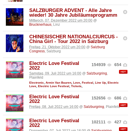
SALZBURGER ADVENT - Alle Jahre
wieder! 30 Jahre Jubiläumsprogramm
Mittwoch, 07. Dezember 2022 um 20:00
@
Brucknerhaus
, Linz
CHINESISCHER NATIONALCIURCUS -
China Girl - Tour 2022 in Salzburg
Freitag, 21. Oktober 2022 um 20:00
@
Salzburg
Congress
, Salzburg
Electric Love Festival
154939
654
2022
Samstag, 09. Juli 2022 um 16:00
@
Salzburgring
,
Plainfeld
Electronic
,
Armin Van Buuren
,
Love
,
Festival
,
Line Up
,
Electric
Love
,
Electric Love Festival
,
Tickets
,
Electric Love Festival
152656
686
2022
Freitag, 08. Juli 2022 um 16:00
@
Salzburgring
, Plainfeld
Electric Love Festival
102111
427
2022
Donnerstag, 07. Juli 2022 um 16:00
@
Salzburgring
,