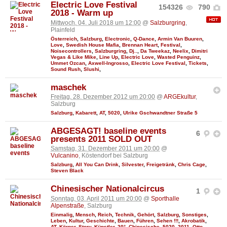
Electric Love Festival
154326
790
2018 - Warm up
Mittwoch, 04. Juli 2018 um 12:00
@
Salzburgring
,
Plainfeld
Österreich
,
Salzburg
,
Electronic
,
Q-Dance
,
Armin Van Buuren
,
Love
,
Swedish House Mafia
,
Brennan Heart
,
Festival
,
Noisecontrollers
,
Salzburgring
,
Dj..
,
Da Tweekaz
,
Neelix
,
Dimitri
Vegas & Like Mike
,
Line Up
,
Electric Love
,
Wasted Penguinz
,
Ummet Ozcan
,
Axwell-Ingrosso
,
Electric Love Festival
,
Tickets
,
Sound Rush
,
Slushi
,
maschek
Freitag, 28. Dezember 2012 um 20:00
@
ARGEkultur
,
Salzburg
Salzburg
,
Kabarett
,
AT
,
5020
,
Ulrike Gschwandtner Straße 5
ABGESAGT! baseline events
6
presents 2011 SOLD OUT
Samstag, 31. Dezember 2011 um 20:00
@
Vulcanino
, Köstendorf bei Salzburg
Salzburg
,
All You Can Drink
,
Silvester
,
Freigetränk
,
Chris Cage
,
Steven Black
Chinesischer Nationalcircus
1
Sonntag, 03. April 2011 um 20:00
@
Sporthalle
Alpenstraße
, Salzburg
Einmalig
,
Mensch
,
Reich
,
Technik
,
Gehört
,
Salzburg
,
Sonstiges
,
Leben
,
Kultur
,
Geschichte
,
Bauen
,
Führen
,
Sehen !!!
,
Akrobatik
,
AT
,
Körper
,
Story
,
Künstler
,
20°
,
Chinesische
,
5020
,
2011
,
Otto