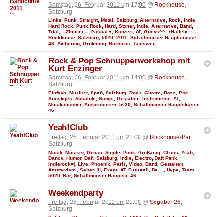
Samstag, 26. Februar 2011 um 17:00
@
Rockhouse
,
Salzburg
Links
,
Punk
,
Straight
,
Metal
,
Salzburg
,
Alternative
,
Rock
,
Indie
,
Hard Rock
,
Punk Rock
,
Hard
,
Stoner
,
Indie, Alternative
,
Band
,
Trial
,
---Zimmer---
,
Pascal ♥
,
Konzert
,
AT
,
Guess^^
,
♥Hallein
,
Rockhouse, Salzburg
,
5020
,
2011
,
Schallmooser Hauptstrasse
46
,
Anthering
,
Gröbming
,
Bürmoos
,
Tamsweg
Rock & Pop Schnupperworkshop mit
Kurt Enzinger
Samstag, 26. Februar 2011 um 14:00
@
Rockhouse
,
Salzburg
Einfach
,
Musiker
,
Spaß
,
Salzburg
,
Rock
,
Gitarre
,
Bass
,
Pop
,
Sonstiges
,
Absolute
,
Songs
,
Gestalten
,
Instrumente
,
AT
,
Musikalischer
,
Ausprobieren
,
5020
,
Schallmooser Hauptstrasse
46
Yeah!Club
Freitag, 25. Februar 2011 um 21:00
@
Rockhouse-Bar
,
Salzburg
Musik
,
Musiker
,
Genau
,
Single
,
Punk
,
Großartig
,
Chaos
,
Yeah
,
Dance
,
Humor
,
Daft
,
Salzburg
,
Indie
,
Electro
,
Daft Punk
,
Indierock=)
,
Live
,
Phoenix
,
Paris
,
Video
,
Band
,
Gestalten
,
Amsterdam.
,
Sehen !!!
,
Event
,
AT
,
Fυѕѕвall
,
De....
,
Hype
,
Team
,
5020
,
Bar
,
Schallmooser Hauptstr. 46
Weekendparty
Freitag, 25. Februar 2011 um 21:00
@
Segabar 26
,
Salzburg