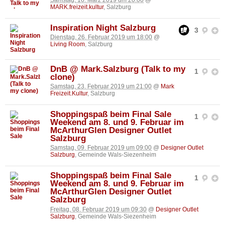
MARK.freizeit.kultur
, Salzburg
Inspiration Night Salzburg
3
Dienstag, 26. Februar 2019 um 18:00
@
Living Room
, Salzburg
DnB @ Mark.Salzburg (Talk to my
1
clone)
Samstag, 23. Februar 2019 um 21:00
@
Mark
Freizeit.Kultur
, Salzburg
Shoppingspaß beim Final Sale
1
Weekend am 8. und 9. Februar im
McArthurGlen Designer Outlet
Salzburg
Samstag, 09. Februar 2019 um 09:00
@
Designer Outlet
Salzburg
, Gemeinde Wals-Siezenheim
Shoppingspaß beim Final Sale
1
Weekend am 8. und 9. Februar im
McArthurGlen Designer Outlet
Salzburg
Freitag, 08. Februar 2019 um 09:30
@
Designer Outlet
Salzburg
, Gemeinde Wals-Siezenheim