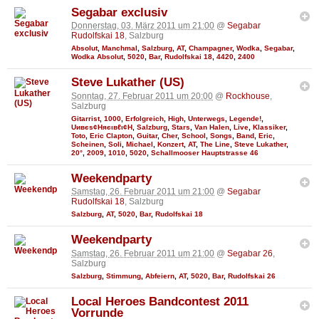
Segabar exclusiv
Donnerstag, 03. März 2011 um 21:00
@
Segabar
Rudolfskai 18
, Salzburg
Absolut
,
Manchmal
,
Salzburg
,
AT
,
Champagner
,
Wodka
,
Segabar
,
Wodka Absolut
,
5020
,
Bar
,
Rudolfskai 18
,
4420
,
2400
Steve Lukather (US)
Sonntag, 27. Februar 2011 um 20:00
@
Rockhouse
,
Salzburg
Gitarrist
,
1000
,
Erfolgreich
,
High
,
Unterwegs
,
Legende!
,
Uивєs¢Няєιвℓι¢Н
,
Salzburg
,
Stars
,
Van Halen
,
Live
,
Klassiker
,
Toto
,
Eric Clapton
,
Guitar
,
Cher
,
School
,
Songs
,
Band
,
Eric
,
Scheinen
,
Soli
,
Michael
,
Konzert
,
AT
,
The Line
,
Steve Lukather
,
20°
,
2009
,
1010
,
5020
,
Schallmooser Hauptstrasse 46
Weekendparty
Samstag, 26. Februar 2011 um 21:00
@
Segabar
Rudolfskai 18
, Salzburg
Salzburg
,
AT
,
5020
,
Bar
,
Rudolfskai 18
Weekendparty
Samstag, 26. Februar 2011 um 21:00
@
Segabar 26
,
Salzburg
Salzburg
,
Stimmung
,
Abfeiern
,
AT
,
5020
,
Bar
,
Rudolfskai 26
Local Heroes Bandcontest 2011
Vorrunde