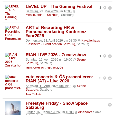
LEVEL UP - The Gaming Festival
1
Samstag, 23. Mai 2026 um 10:00
@
Messezentrum Salzburg
, Salzburg
ART of Recruiting HR &
Personalmarketing Konferenz
#aor2026
Donnerstag, 23. April 2026 um 08:30
@
Kavalierhaus
Klessheim - Eventlocation Salzburg
, Salzburg
RIAN LIVE 2026 - Zusatzshow
1
Sonntag, 12. April 2026 um 19:00
@
Szene
Salzburg
, Salzburg
Indie
,
Comedy
,
.Pop.
,
Tour
,
Ö3
cute concerts & Ö3 präsentieren:
3
RIAN (AT) - Live 2026
Samstag, 11. April 2026 um 19:00
@
Szene
Salzburg
, Salzburg
Tour
,
Tickets
Freestyle Friday - Snow Space
Salzburg
Freitag, 02. Jänner 2026 um 10:00
@
Alpendorf
, Sankt