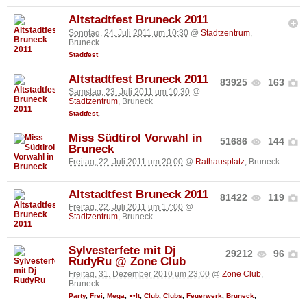
Altstadtfest Bruneck 2011
Sonntag, 24. Juli 2011 um 10:30
@
Stadtzentrum
,
Bruneck
Stadtfest
Altstadtfest Bruneck 2011
83925
163
Samstag, 23. Juli 2011 um 10:30
@
Stadtzentrum
, Bruneck
Stadtfest
,
Miss Südtirol Vorwahl in
51686
144
Bruneck
Freitag, 22. Juli 2011 um 20:00
@
Rathausplatz
, Bruneck
Altstadtfest Bruneck 2011
81422
119
Freitag, 22. Juli 2011 um 17:00
@
Stadtzentrum
, Bruneck
Sylvesterfete mit Dj
29212
96
RudyRu @ Zone Club
Freitag, 31. Dezember 2010 um 23:00
@
Zone Club
,
Bruneck
Party
,
Frei
,
Mega
,
●•It
,
Club
,
Clubs
,
Feuerwerk
,
Bruneck
,