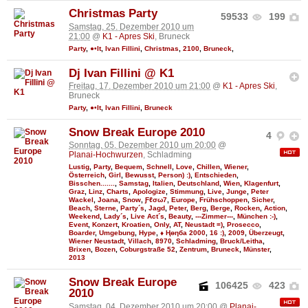
Christmas Party
59533
199
Samstag, 25. Dezember 2010 um
21:00
@
K1 - Apres Ski
, Bruneck
Party
,
●•It
,
Ivan Fillini
,
Christmas
,
2100
,
Bruneck
,
Dj Ivan Fillini @ K1
Freitag, 17. Dezember 2010 um 21:00
@
K1 - Apres Ski
,
Bruneck
Party
,
●•It
,
Ivan Fillini
,
Bruneck
Snow Break Europe 2010
4
Sonntag, 05. Dezember 2010 um 20:00
@
Planai-Hochwurzen
, Schladming
Lustig
,
Party
,
Bequem
,
Schnell
,
Love
,
Chillen
,
Wiener
,
Österreich
,
Girl
,
Bewusst
,
Person) :)
,
Entschieden
,
Bisschen.......
,
Samstag
,
Italien
,
Deutschland
,
Wien
,
Klagenfurt
,
Graz
,
Linz
,
Charts
,
Apologize
,
Stimmung
,
Live
,
Junge
,
Peter
Wackel
,
Joana
,
Snow
,
Ƒℓσω7
,
Europe
,
Frühschoppen
,
Sicher
,
Beach
,
Sterne
,
Party´s
,
Jagd
,
Peter
,
Berg
,
Berge
,
Rocken
,
Action
,
Weekend
,
Lady´s
,
Live Act´s
,
Beauty
,
---Zimmer---
,
München :-)
,
Event
,
Konzert
,
Kroatien
,
Only
,
AT
,
Neustadt =)
,
Prosecco
,
Boarder
,
Umgebung
,
Hype
,
♦ Ңөηба 2000
,
16 :)
,
2009
,
Überzeugt
,
Wiener Neustadt
,
Villach
,
8970
,
Schladming
,
Bruck/Leitha
,
Brixen
,
Bozen
,
Coburgstraße 52
,
Zentrum
,
Bruneck
,
Münster
,
2013
Snow Break Europe
106425
423
2010
Samstag, 04. Dezember 2010 um 20:00
@
Planai-