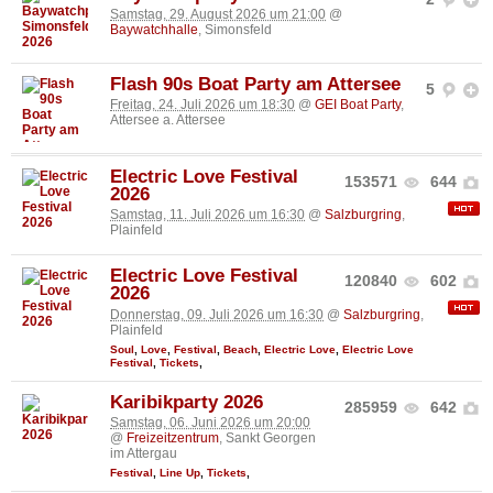
Samstag, 29. August 2026 um 21:00
@
Baywatchhalle
, Simonsfeld
Flash 90s Boat Party am Attersee
5
Freitag, 24. Juli 2026 um 18:30
@
GEI Boat Party
,
Attersee a. Attersee
Electric Love Festival
153571
644
2026
Samstag, 11. Juli 2026 um 16:30
@
Salzburgring
,
Plainfeld
Electric Love Festival
120840
602
2026
Donnerstag, 09. Juli 2026 um 16:30
@
Salzburgring
,
Plainfeld
Soul
,
Love
,
Festival
,
Beach
,
Electric Love
,
Electric Love
Festival
,
Tickets
,
Karibikparty 2026
285959
642
Samstag, 06. Juni 2026 um 20:00
@
Freizeitzentrum
, Sankt Georgen
im Attergau
Festival
,
Line Up
,
Tickets
,