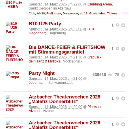
Samstag, 14. März 2026 um 22:00
@
Clubbing Arena
,
Sankt Georgen im Attergau
Club
,
Ab 18
,
Freikarten
,
Dresscode
,
ab 16
,
Gutscheine
,
Tickets
,
B10 Ü25 Party
1
Samstag, 14. März 2026 um 22:00
@
B10
Hagenberg
, Hagenberg
Die DANCE-FEIER & FLIRTSHOW
1
mit Stimmungsgarantie!
Samstag, 14. März 2026 um 21:30
@
G'spusi -
dein Tanz & Flirtlokal
, Vöcklabruck
Party Night
539510
75
Samstag, 14. März 2026 um 21:00
@
Jedermann
, Schwanenstadt
Atzbacher Theaterwochen 2026
1
„Malefiz Donnerblitz“
Samstag, 14. März 2026 um 20:00
@
Pfarrsaal
Atzbach
, Atzbach
Atzbacher Theaterwochen 2026
1
„Malefiz Donnerblitz“