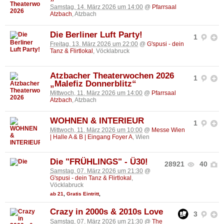
Samstag, 14. März 2026 um 14:00
@
Pfarrsaal
Atzbach
, Atzbach
Die Berliner Luft Party!
1
Freitag, 13. März 2026 um 22:00
@
G'spusi - dein
Tanz & Flirtlokal
, Vöcklabruck
Atzbacher Theaterwochen 2026
1
„Malefiz Donnerblitz“
Mittwoch, 11. März 2026 um 14:00
@
Pfarrsaal
Atzbach
, Atzbach
WOHNEN & INTERIEUR
1
Mittwoch, 11. März 2026 um 10:00
@
Messe Wien
| Halle A & B | Eingang Foyer A
, Wien
Die "FRÜHLINGS" - Ü30!
28921
40
Samstag, 07. März 2026 um 21:30
@
G'spusi - dein Tanz & Flirtlokal
,
Vöcklabruck
ab 21
,
Gratis Eintritt
,
Crazy in 2000s & 2010s Love
3
Samstag, 07. März 2026 um 21:30
@
The