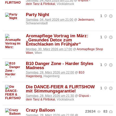
Samstag, 04. April 2026 um 21:30
@
G'spusi -
dein Tanz & Flirtlokal
, Vöcklabruck
Party Night
1
Samstag, 04. April 2026 um 21:00
@
Jedermann
,
Schwanenstadt
Aromapflege Vortrag im März:
1
„Gesundes Detox zum
Entschlacken im Frühjahr“
Montag, 30. März 2026 um 17:00
@
Aromapflege Shop
Wien
, Wien
B10 Danger Zone - Harder Styles
1
Madness
Samstag, 28. März 2026 um 22:00
@
B10
Hagenberg
, Hagenberg
Die DANCE-FEIER & FLIRTSHOW
1
mit Stimmungsgarantie!
Samstag, 28. März 2026 um 21:30
@
G'spusi -
dein Tanz & Flirtlokal
, Vöcklabruck
Crazy Balloon
23634
83
Samstag, 28. März 2026 um 21:00
@