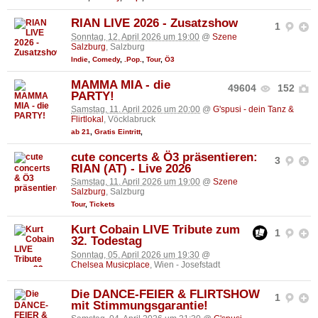
RIAN LIVE 2026 - Zusatzshow
1
Sonntag, 12. April 2026 um 19:00
@
Szene
Salzburg
, Salzburg
Indie
,
Comedy
,
.Pop.
,
Tour
,
Ö3
MAMMA MIA - die
49604
152
PARTY!
Samstag, 11. April 2026 um 20:00
@
G'spusi - dein Tanz &
Flirtlokal
, Vöcklabruck
ab 21
,
Gratis Eintritt
,
cute concerts & Ö3 präsentieren:
3
RIAN (AT) - Live 2026
Samstag, 11. April 2026 um 19:00
@
Szene
Salzburg
, Salzburg
Tour
,
Tickets
Kurt Cobain LIVE Tribute zum
1
32. Todestag
Sonntag, 05. April 2026 um 19:30
@
Chelsea Musicplace
, Wien - Josefstadt
Die DANCE-FEIER & FLIRTSHOW
1
mit Stimmungsgarantie!