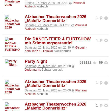
Freitag, 27. März 2026 um 20:00
@
Pfarrsaal
Atzbach
, Atzbach
Atzbacher Theaterwochen 2026
1
„Malefiz Donnerblitz“
Sonntag, 22. März 2026 um 17:00
@
Pfarrsaal
Atzbach
, Atzbach
Die DANCE-FEIER & FLIRTSHOW
1
mit Stimmungsgarantie!
Samstag, 21. März 2026 um 21:30
@
G'spusi -
dein Tanz & Flirtlokal
, Vöcklabruck
Party Night
539132
69
Samstag, 21. März 2026 um 21:00
@
Jedermann
, Schwanenstadt
Atzbacher Theaterwochen 2026
1
„Malefiz Donnerblitz“
Samstag, 21. März 2026 um 20:00
@
Pfarrsaal
Atzbach
, Atzbach
Atzbacher Theaterwochen 2026
1
„Malefiz Donnerblitz“