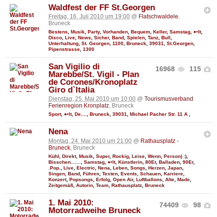
Waldfest der FF St.Georgen
Freitag, 16. Juli 2010 um 19:00
@
Flatschwaldele
,
Bruneck
Bestens
,
Musik
,
Party
,
Vorhanden
,
Bequem
,
Keller
,
Samstag
,
●•It
,
Disco
,
Live
,
News
,
Sicher
,
Band
,
Spielen
,
Tanz
,
Bull
,
Unterhaltung
,
St. Georgen
,
1100
,
Bruneck
,
39031
,
St.Georgen
,
Pipenstrasse
,
1300
San Vigilio di
16968
115
Marebbe/St. Vigil - Plan
de Corones/Kronoplatz
Giro d`Italia
Dienstag, 25. Mai 2010 um 10:00
@
Tourismusverband
Ferienregion Kronplatz
, Bruneck
Sport
,
●•It
,
De....
,
Bruneck
,
39031
,
Michael Pacher Str. 11 A
,
Nena
Montag, 24. Mai 2010 um 21:00
@
Rathausplatz -
Bruneck
, Bruneck
Kühl
,
Direkt
,
Musik
,
Super
,
Rockig
,
Leise
,
Wenn
,
Person) :)
,
Bisschen.......
,
Samstag
,
●•It
,
Künstlerin
,
80Er
,
Balladen
,
90Er
,
.Pop.
,
Live
,
Electric
,
Nena
,
Leben
,
Songs
,
Herzen
,
Japan
,
Singen
,
Band
,
Führen
,
Texten
,
Events
,
Schauen
,
Karriere
,
Konzert
,
Popsongs
,
Erfolg
,
Open Air
,
Luftballons
,
Alte
,
Made
,
Zeitgemäß
,
Autorin
,
Team
,
Rathausplatz
,
Bruneck
1. Mai 2010:
74409
98
Motorradweihe Bruneck