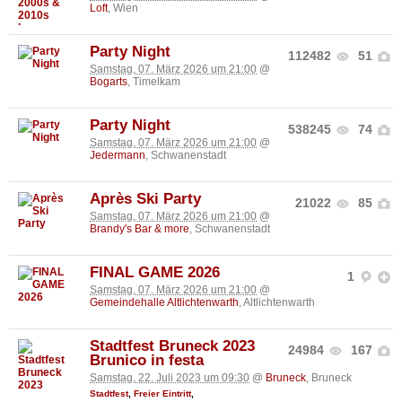
Loft
, Wien
Party Night
112482
51
Samstag, 07. März 2026 um 21:00
@
Bogarts
, Timelkam
Party Night
538245
74
Samstag, 07. März 2026 um 21:00
@
Jedermann
, Schwanenstadt
Après Ski Party
21022
85
Samstag, 07. März 2026 um 21:00
@
Brandy's Bar & more
, Schwanenstadt
FINAL GAME 2026
1
Samstag, 07. März 2026 um 21:00
@
Gemeindehalle Altlichtenwarth
, Altlichtenwarth
Stadtfest Bruneck 2023
24984
167
Brunico in festa
Samstag, 22. Juli 2023 um 09:30
@
Bruneck
, Bruneck
Stadtfest
,
Freier Eintritt
,