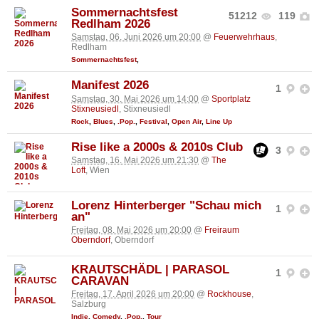
Sommernachtsfest
51212
119
Redlham 2026
Samstag, 06. Juni 2026 um 20:00
@
Feuerwehrhaus
,
Redlham
Sommernachtsfest
,
Manifest 2026
1
Samstag, 30. Mai 2026 um 14:00
@
Sportplatz
Stixneusiedl
, Stixneusiedl
Rock
,
Blues
,
.Pop.
,
Festival
,
Open Air
,
Line Up
Rise like a 2000s & 2010s Club
3
Samstag, 16. Mai 2026 um 21:30
@
The
Loft
, Wien
Lorenz Hinterberger "Schau mich
1
an"
Freitag, 08. Mai 2026 um 20:00
@
Freiraum
Oberndorf
, Oberndorf
KRAUTSCHÄDL | PARASOL
1
CARAVAN
Freitag, 17. April 2026 um 20:00
@
Rockhouse
,
Salzburg
Indie
,
Comedy
,
.Pop.
,
Tour