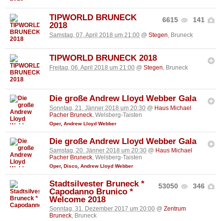
TIPWORLD BRUNECK
6615
141
2018
Samstag, 07. April 2018 um 21:00
@
Stegen
, Bruneck
TIPWORLD BRUNECK 2018
Freitag, 06. April 2018 um 21:00
@
Stegen
, Bruneck
Die große Andrew Lloyd Webber Gala
Sonntag, 21. Jänner 2018 um 20:30
@
Haus Michael
Pacher Bruneck
, Welsberg-Taisten
Oper
,
Andrew Lloyd Webber
Die große Andrew Lloyd Webber Gala
Samstag, 20. Jänner 2018 um 20:30
@
Haus Michael
Pacher Bruneck
, Welsberg-Taisten
Oper
,
Disco
,
Andrew Lloyd Webber
Stadtsilvester Bruneck *
53050
346
Capodanno Brunico *
Welcome 2018
Sonntag, 31. Dezember 2017 um 20:00
@
Zentrum
Bruneck
, Bruneck