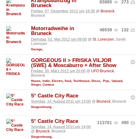
Krampusumzug in
83885
273
Bruneck
Freitag, 07. Dezember 2012 um 18:30
@
Bruneck
,
Bruneck
Motorradweihe in
48539
132
Bruneck
Dienstag, 01. Mai 2012 um 09:00
@
St. Lorenzen
, Sankt
Lorenzen
Garage
,
GORGEOUS II > FRISKA VILJOR
(SWE) & Moscaburro + After Show
Freitag, 30. März 2012 um 20:00
@
UFO Bruneck
,
Bruneck
House
,
Indie
,
Electro
,
Soul
,
Techhouse
,
Disco
,
.Pop.
,
Upload
,
Sieger
,
Contest
5° Castle City Race
Sonntag, 14. August 2011 um 14:00
@
Bruneck
, Bruneck
Siegerehrung
5° Castle City Race
113761
490
Sonntag, 14. August 2011 um 14:00
@
Bruneck
, Bruneck
Siegerehrung
,