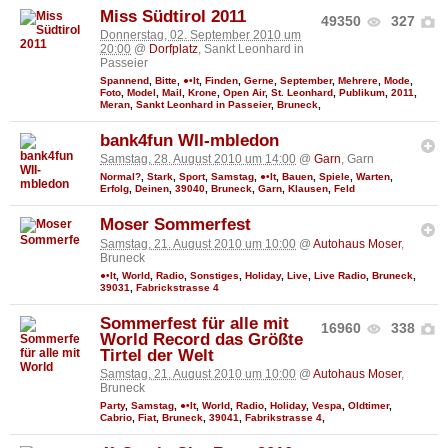
Miss Südtirol 2011
49350
327
Donnerstag, 02. September 2010 um
20:00
@
Dorfplatz
, Sankt Leonhard in
Passeier
Spannend
,
Bitte
,
●•It
,
Finden
,
Gerne
,
September
,
Mehrere
,
Mode
,
Foto
,
Model
,
Mail
,
Krone
,
Open Air
,
St. Leonhard
,
Publikum
,
2011
,
Meran
,
Sankt Leonhard in Passeier
,
Bruneck
,
bank4fun WII-mbledon
Samstag, 28. August 2010 um 14:00
@
Garn
, Garn
Normal?
,
Stark
,
Sport
,
Samstag
,
●•It
,
Bauen
,
Spiele
,
Warten
,
Erfolg
,
Deinen
,
39040
,
Bruneck
,
Garn
,
Klausen
,
Feld
Moser Sommerfest
Samstag, 21. August 2010 um 10:00
@
Autohaus Moser
,
Bruneck
●•It
,
World
,
Radio
,
Sonstiges
,
Holiday
,
Live
,
Live Radio
,
Bruneck
,
39031
,
Fabrickstrasse 4
Sommerfest für alle mit
16960
338
World Record das Größte
Tirtel der Welt
Samstag, 21. August 2010 um 10:00
@
Autohaus Moser
,
Bruneck
Party
,
Samstag
,
●•It
,
World
,
Radio
,
Holiday
,
Vespa
,
Oldtimer
,
Cabrio
,
Fiat
,
Bruneck
,
39041
,
Fabrikstrasse 4
,