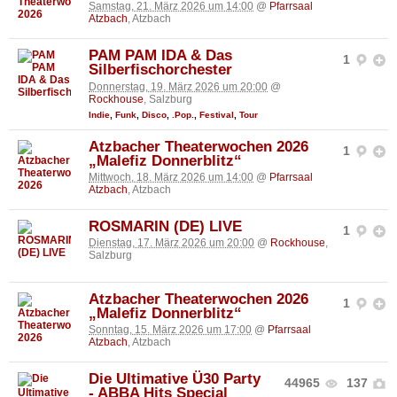
Samstag, 21. März 2026 um 14:00
@
Pfarrsaal
Atzbach
, Atzbach
PAM PAM IDA & Das
1
Silberfischorchester
Donnerstag, 19. März 2026 um 20:00
@
Rockhouse
, Salzburg
Indie
,
Funk
,
Disco
,
.Pop.
,
Festival
,
Tour
Atzbacher Theaterwochen 2026
1
„Malefiz Donnerblitz“
Mittwoch, 18. März 2026 um 14:00
@
Pfarrsaal
Atzbach
, Atzbach
ROSMARIN (DE) LIVE
1
Dienstag, 17. März 2026 um 20:00
@
Rockhouse
,
Salzburg
Atzbacher Theaterwochen 2026
1
„Malefiz Donnerblitz“
Sonntag, 15. März 2026 um 17:00
@
Pfarrsaal
Atzbach
, Atzbach
Die Ultimative Ü30 Party
44965
137
- ABBA Hits Special