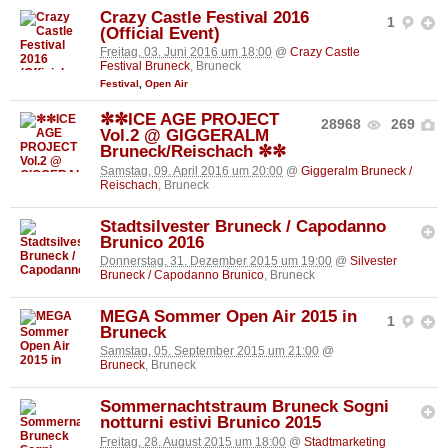
Crazy Castle Festival 2016
1
(Official Event)
Freitag, 03. Juni 2016 um 18:00
@
Crazy Castle
Festival Bruneck
, Bruneck
Festival
,
Open Air
✼✼ICE AGE PROJECT
28968
269
Vol.2 @ GIGGERALM
Bruneck/Reischach ✼✼
Samstag, 09. April 2016 um 20:00
@
Giggeralm Bruneck /
Reischach
, Bruneck
Stadtsilvester Bruneck / Capodanno
Brunico 2016
Donnerstag, 31. Dezember 2015 um 19:00
@
Silvester
Bruneck / Capodanno Brunico
, Bruneck
MEGA Sommer Open Air 2015 in
1
Bruneck
Samstag, 05. September 2015 um 21:00
@
Bruneck
, Bruneck
Sommernachtstraum Bruneck Sogni
notturni estivi Brunico 2015
Freitag, 28. August 2015 um 18:00
@
Stadtmarketing