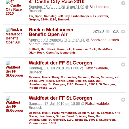
4° Castle City Race 2010
Sonntag, 15. August 2010 um 11:00
@
Stadtzentrum
,
Bruneck
1´5
,
Sport
,
Samstag
,
●•It
,
City
,
Frühschoppen
,
Feuerwehr
,
Gruppe
,
1200
,
1130
,
Bruneck
Rock n Metalsoccer
32923
210
Benefiz Open Air
Samstag, 07. August 2010 um 09:00
@
Sportzone Luttach
/ Ahrntal
, Ahrntal
Fußball
,
Hard Rock
,
Punkrock
,
Alternative Rock
,
Metal-Core
,
Glam Rock
,
Open Air
,
Isomorphis
,
Waldfest der FF St.Georgen
Sonntag, 18. Juli 2010 um 11:00
@
Flatschwaldele
,
Bruneck
Bestens
,
Musik
,
Party
,
Vorhanden
,
Bequem
,
Keller
,
Samstag
,
●•It
,
Disco
,
Live
,
News
,
Sicher
,
Band
,
Spielen
,
Tanz
,
Bull
,
Unterhaltung
,
St. Georgen
,
1100
,
Bruneck
,
39031
,
St.Georgen
,
Pipenstrasse
,
1300
Waldfest der FF St.Georgen
Samstag, 17. Juli 2010 um 18:00
@
Flatschwaldele
,
Bruneck
Bestens
,
Musik
,
Party
,
Vorhanden
,
Bequem
,
Keller
,
Samstag
,
●•It
,
Disco
,
Live
,
News
,
Sicher
,
Band
,
Spielen
,
Tanz
,
Bull
,
Unterhaltung
,
St. Georgen
,
1100
,
Bruneck
,
39031
,
St.Georgen
,
Pipenstrasse
,
1300