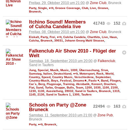
Freitag, 29. Oktober 2010 um 21:00
@
Zone Club
, Bruneck
Party
,
Single
,
●•It
,
Groove Coverage
,
Club
,
Live
,
Groove
,
Bruneck
,
Itchino Sound! Members
41743
152
of Culcha Candela live
Freitag, 08. Oktober 2010 um 21:00
@
Zone Club
, Bruneck
Eiskalt
,
Party
,
Frei
,
●•It
,
Culcha Candela
,
Charthits
,
Live
,
Haus
,
Culcha
,
Bruneck
,
39031
,
Johann Georg Mahl Strasse
,
Falkenclub Air Show 2010 - Flügel der
Welt
Samstag, 18. September 2010 um 20:00
@
Falkenclub
,
Sand in Taufers
Jung
,
Special
,
Musik
,
Music
,
1000
,
Überraschung
,
Sтυя
,
Samstag
,
Italien
,
Deutschland
,
●•It
,
Motorsport
,
Rock
,
World
,
Country
,
Speed
,
Country Music
,
Verschiedene
,
September
,
Country-Musik
,
Boys
,
Festival
,
Dreams★
,
Paolo ♥
,
Band
,
Fliegen
,
Car´s
,
Berg
,
Flugzeuge
,
Training
,
Akrobatik
,
Konzert
,
Drachen
,
Fiat
,
Sand
,
Turbo
,
Gruppe
,
Bulls
,
Team
,
1200
,
1030
,
1100
,
2100
,
1230
,
1130
,
Ausstellung
,
39032
,
Sand in Taufers
,
Bruneck
,
1315
,
1145
,
2130
,
Sand in Taufers 1
,
1300
,
Taufers
Schools on Party @Zone
22494
163
Bruneck
Samstag, 11. September 2010 um 21:00
@
Zone Pub
,
Bruneck
Party
,
●•It
,
Bruneck
,