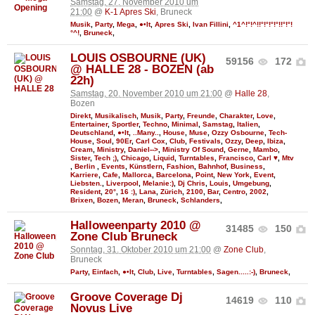
Samstag, 27. November 2010 um
21:00
@
K-1 Apres Ski
, Bruneck
Musik
,
Party
,
Mega
,
●•It
,
Apres Ski
,
Ivan Fillini
,
^1^!°!^!!°!°!°!°!!°!°!
°^!
,
Bruneck
,
LOUIS OSBOURNE (UK)
59156
172
@ HALLE 28 - BOZEN (ab
22h)
Samstag, 20. November 2010 um 21:00
@
Halle 28
,
Bozen
Direkt
,
Musikalisch
,
Musik
,
Party
,
Freunde
,
Charakter
,
Love
,
Entertainer
,
Sportler
,
Techno
,
Minimal
,
Samstag
,
Italien
,
Deutschland
,
●•It
,
..Many..
,
House
,
Muse
,
Ozzy Osbourne
,
Tech-
House
,
Soul
,
90Er
,
Carl Cox
,
Club
,
Festivals
,
Ozzy
,
Deep
,
Ibiza
,
Cream
,
Ministry
,
Daniel-->
,
Ministry Of Sound
,
Gerne
,
Mambo
,
Sister
,
Tech ;)
,
Chicago
,
Liquid
,
Turntables
,
Francisco
,
Carl ♥
,
Mtv
,
Berlin
,
Events
,
Künstlern
,
Fashion
,
Bahnhof
,
Business
,
Karriere
,
Cafe
,
Mallorca
,
Barcelona
,
Point
,
New York
,
Event
,
Liebsten.
,
Liverpool
,
Melanie:)
,
Dj Chris
,
Louis
,
Umgebung
,
Resident
,
20°
,
16 :)
,
Lana
,
Zürich
,
2100
,
Bar
,
Centro
,
2002
,
Brixen
,
Bozen
,
Meran
,
Bruneck
,
Schlanders
,
Halloweenparty 2010 @
31485
150
Zone Club Bruneck
Sonntag, 31. Oktober 2010 um 21:00
@
Zone Club
,
Bruneck
Party
,
Einfach
,
●•It
,
Club
,
Live
,
Turntables
,
Sagen.....:-)
,
Bruneck
,
Groove Coverage Dj
14619
110
Novus Live