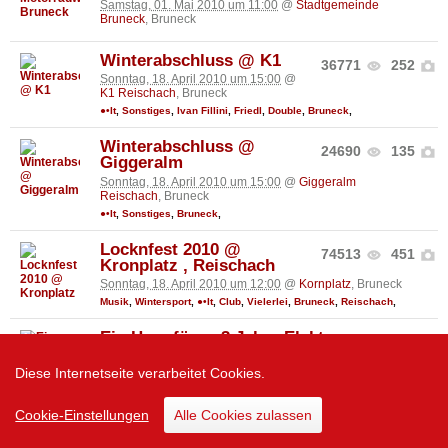
Samstag, 01. Mai 2010 um 11:00
@
Stadtgemeinde
Bruneck
, Bruneck
Winterabschluss @ K1
36771
252
Sonntag, 18. April 2010 um 15:00
@
K1 Reischach
, Bruneck
●•It
,
Sonstiges
,
Ivan Fillini
,
Friedl
,
Double
,
Bruneck
,
Winterabschluss @
24690
135
Giggeralm
Sonntag, 18. April 2010 um 15:00
@
Giggeralm
Reischach
, Bruneck
●•It
,
Sonstiges
,
Bruneck
,
Locknfest 2010 @
74513
451
Kronplatz , Reischach
Sonntag, 18. April 2010 um 12:00
@
Kornplatz
, Bruneck
Musik
,
Wintersport
,
●•It
,
Club
,
Vielerlei
,
Bruneck
,
Reischach
,
Ein Herz für ... 3 Jahre Elektroraum
Donnerstag, 08. April 2010 um 23:00
@
Harry Klein
Club
, München
Diese Internetseite verarbeitet Cookies.
Klein
,
Musik
,
Musiker
,
Außergewöhnlich
,
Schnell
,
Erregt
,
Techno
,
Minimal
,
2
,
Samstag
,
House
,
Minimal Techno
,
Electronic
,
Tech-
House
,
Lounge
,
Elektronische Musik
,
Club
,
Live
,
Deep House
,
Cookie-Einstellungen
Alle Cookies zulassen
Hören
,
Deep
,
Laurent Garnier
,
Talent
,
Tech ;)
,
Мαяσσи5
,
Festival
,
Kunst
,
Party´s
,
David
,
Peter
,
Jungs
,
Amsterdam.
,
Gigs
,
Bewegen
,
München :-)
,
Longdrink
,
Ingolstadt
,
Holland
,
Label
,
Resident
,