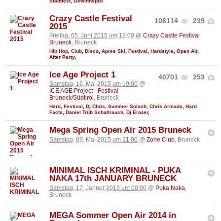
Stadtfest
,
Gewinnspiel
Crazy Castle Festival
108114
239
2015
Freitag, 05. Juni 2015 um 18:00
@
Crazy Castle Festival
Bruneck
, Bruneck
Hip Hop
,
Club
,
Disco
,
Apres Ski
,
Festival
,
Hardstyle
,
Open Air
,
After Party
,
Ice Age Project 1
40701
253
Samstag, 16. Mai 2015 um 19:00
@
ICE AGE Project - Festival
Bruneck/Südtirol
, Bruneck
Hard
,
Festival
,
Dj Chris
,
Summer Splash
,
Chris Armada
,
Hard
Facts
,
Daniel Trüb Schallrauch
,
Dj Erazer
,
Mega Spring Open Air 2015 Bruneck
Samstag, 09. Mai 2015 um 21:00
@
Zone Club
, Bruneck
MINIMAL ISCH KRIMINAL - PUKA
NAKA 17th JANUARY BRUNECK
Samstag, 17. Jänner 2015 um 00:00
@
Puka Naka
,
Bruneck
MEGA Sommer Open Air 2014 in