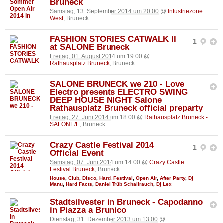
Bruneck
Samstag, 13. September 2014 um 20:00
@
Intustriezone
West
, Bruneck
FASHION STORIES CATWALK II
1
at SALONE Bruneck
Freitag, 01. August 2014 um 19:00
@
Rathausplatz Bruneck
, Bruneck
SALONE BRUNECK we 210 - Love
Electro presents ELECTRO SWING
DEEP HOUSE NIGHT Salone
Rathausplatz Bruneck official preparty
Freitag, 27. Juni 2014 um 18:00
@
Rathausplatz Bruneck -
SALONE/E
, Bruneck
Crazy Castle Festival 2014
1
Official Event
Samstag, 07. Juni 2014 um 14:00
@
Crazy Castle
Festival Bruneck
, Bruneck
House
,
Club
,
Disco
,
Hard
,
Festival
,
Open Air
,
After Party
,
Dj
Manu
,
Hard Facts
,
Daniel Trüb Schallrauch
,
Dj Lex
Stadtsilvester in Bruneck - Capodanno
in Piazza a Brunico
Dienstag, 31. Dezember 2013 um 13:00
@