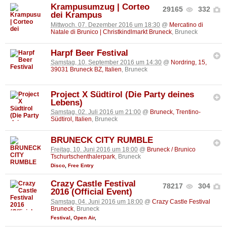
Krampusumzug | Corteo
29165
332
dei Krampus
Mittwoch, 07. Dezember 2016 um 18:30
@
Mercatino di
Natale di Brunico | Christkindlmarkt Bruneck
, Bruneck
Harpf Beer Festival
Samstag, 10. September 2016 um 14:30
@
Nordring, 15,
39031 Bruneck BZ, Italien
, Bruneck
Project X Südtirol (Die Party deines
Lebens)
Samstag, 02. Juli 2016 um 21:00
@
Bruneck, Trentino-
Südtirol, Italien
, Bruneck
BRUNECK CITY RUMBLE
Freitag, 10. Juni 2016 um 18:00
@
Bruneck / Brunico
Tschurtschenthalerpark
, Bruneck
Disco
,
Free Entry
Crazy Castle Festival
78217
304
2016 (Official Event)
Samstag, 04. Juni 2016 um 18:00
@
Crazy Castle Festival
Bruneck
, Bruneck
Festival
,
Open Air
,