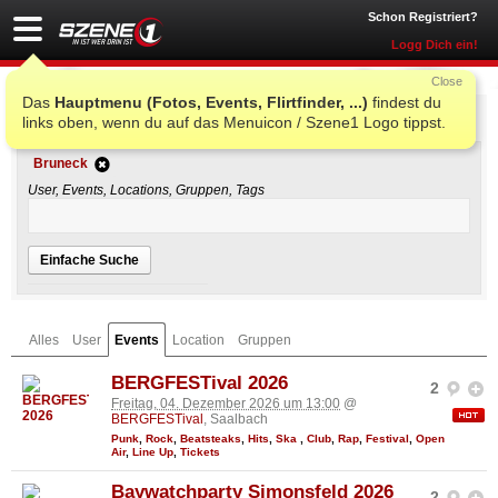
Schon Registriert?
Logg Dich ein!
Close
Das
Hauptmenu (Fotos, Events, Flirtfinder, ...)
findest du
Einfache Suche
links oben, wenn du auf das Menuicon / Szene1 Logo tippst.
Bruneck
User, Events, Locations, Gruppen, Tags
Einfache Suche
Alles
User
Events
Location
Gruppen
BERGFESTival 2026
2
Freitag, 04. Dezember 2026 um 13:00
@
BERGFESTival
, Saalbach
Punk
,
Rock
,
Beatsteaks
,
Hits
,
Ska
,
Club
,
Rap
,
Festival
,
Open
Air
,
Line Up
,
Tickets
Baywatchparty Simonsfeld 2026
2