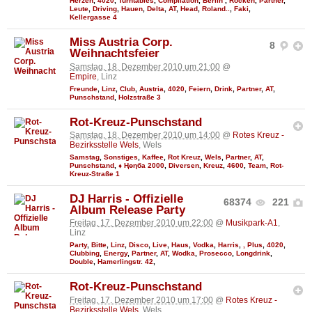
Herzen
,
4020
,
Turntables
,
Compilation
,
Berlin
,
Rocken
,
Partner
,
Leute
,
Driving
,
Hauen
,
Delta
,
AT
,
Head
,
Roland..
,
Faki
,
Kellergasse 4
Miss Austria Corp.
8
Weihnachtsfeier
Samstag, 18. Dezember 2010 um 21:00
@
Empire
, Linz
Freunde
,
Linz
,
Club
,
Austria
,
4020
,
Feiern
,
Drink
,
Partner
,
AT
,
Punschstand
,
Holzstraße 3
Rot-Kreuz-Punschstand
Samstag, 18. Dezember 2010 um 14:00
@
Rotes Kreuz -
Bezirksstelle Wels
, Wels
Samstag
,
Sonstiges
,
Kaffee
,
Rot Kreuz
,
Wels
,
Partner
,
AT
,
Punschstand
,
♦ Ңөηба 2000
,
Diversen
,
Kreuz
,
4600
,
Team
,
Rot-
Kreuz-Straße 1
DJ Harris - Offizielle
68374
221
Album Release Party
Freitag, 17. Dezember 2010 um 22:00
@
Musikpark-A1
,
Linz
Party
,
Bitte
,
Linz
,
Disco
,
Live
,
Haus
,
Vodka
,
Harris
,
, Plus
,
4020
,
Clubbing
,
Energy
,
Partner
,
AT
,
Wodka
,
Prosecco
,
Longdrink
,
Double
,
Hamerlingstr. 42
,
Rot-Kreuz-Punschstand
Freitag, 17. Dezember 2010 um 17:00
@
Rotes Kreuz -
Bezirksstelle Wels
, Wels