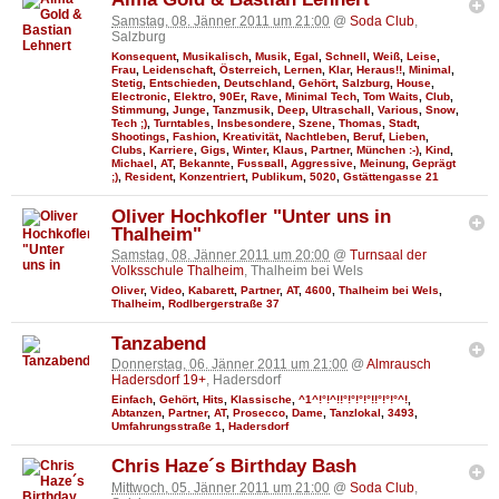
Samstag, 08. Jänner 2011 um 21:00
@
Soda Club
,
Salzburg
Konsequent
,
Musikalisch
,
Musik
,
Egal
,
Schnell
,
Weiß
,
Leise
,
Frau
,
Leidenschaft
,
Österreich
,
Lernen
,
Klar
,
Heraus!!
,
Minimal
,
Stetig
,
Entschieden
,
Deutschland
,
Gehört
,
Salzburg
,
House
,
Electronic
,
Elektro
,
90Er
,
Rave
,
Minimal Tech
,
Tom Waits
,
Club
,
Stimmung
,
Junge
,
Tanzmusik
,
Deep
,
Ultraschall
,
Various
,
Snow
,
Tech ;)
,
Turntables
,
Insbesondere
,
Szene
,
Thomas
,
Stadt
,
Shootings
,
Fashion
,
Kreativität
,
Nachtleben
,
Beruf
,
Lieben
,
Clubs
,
Karriere
,
Gigs
,
Winter
,
Klaus
,
Partner
,
München :-)
,
Kind
,
Michael
,
AT
,
Bekannte
,
Fυѕѕвall
,
Aggressive
,
Meinung
,
Geprägt
;)
,
Resident
,
Konzentriert
,
Publikum
,
5020
,
Gstättengasse 21
Oliver Hochkofler "Unter uns in
Thalheim"
Samstag, 08. Jänner 2011 um 20:00
@
Turnsaal der
Volksschule Thalheim
, Thalheim bei Wels
Oliver
,
Video
,
Kabarett
,
Partner
,
AT
,
4600
,
Thalheim bei Wels
,
Thalheim
,
Rodlbergerstraße 37
Tanzabend
Donnerstag, 06. Jänner 2011 um 21:00
@
Almrausch
Hadersdorf 19+
, Hadersdorf
Einfach
,
Gehört
,
Hits
,
Klassische
,
^1^!°!^!!°!°!°!°!!°!°!°^!
,
Abtanzen
,
Partner
,
AT
,
Prosecco
,
Dame
,
Tanzlokal
,
3493
,
Umfahrungsstraße 1
,
Hadersdorf
Chris Haze´s Birthday Bash
Mittwoch, 05. Jänner 2011 um 21:00
@
Soda Club
,