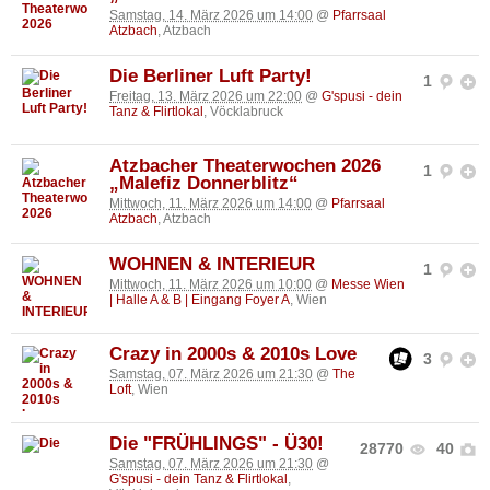
Samstag, 14. März 2026 um 14:00
@
Pfarrsaal
Atzbach
, Atzbach
Die Berliner Luft Party!
1
Freitag, 13. März 2026 um 22:00
@
G'spusi - dein
Tanz & Flirtlokal
, Vöcklabruck
Atzbacher Theaterwochen 2026
1
„Malefiz Donnerblitz“
Mittwoch, 11. März 2026 um 14:00
@
Pfarrsaal
Atzbach
, Atzbach
WOHNEN & INTERIEUR
1
Mittwoch, 11. März 2026 um 10:00
@
Messe Wien
| Halle A & B | Eingang Foyer A
, Wien
Crazy in 2000s & 2010s Love
3
Samstag, 07. März 2026 um 21:30
@
The
Loft
, Wien
Die "FRÜHLINGS" - Ü30!
28770
40
Samstag, 07. März 2026 um 21:30
@
G'spusi - dein Tanz & Flirtlokal
,