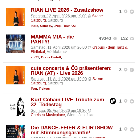
RIAN LIVE 2026 - Zusatzshow
1
Sonntag, 12. April 2026 um 19:00
@
Szene
Salzburg
, Salzburg
Indie
,
Comedy
,
.Pop.
,
Tour
,
Ö3
MAMMA MIA - die
49343
152
PARTY!
Samstag, 11. April 2026 um 20:00
@
G'spusi - dein Tanz &
Flirtlokal
, Vöcklabruck
ab 21
,
Gratis Eintritt
,
cute concerts & Ö3 präsentieren:
3
RIAN (AT) - Live 2026
Samstag, 11. April 2026 um 19:00
@
Szene
Salzburg
, Salzburg
Tour
,
Tickets
Kurt Cobain LIVE Tribute zum
1
32. Todestag
Sonntag, 05. April 2026 um 19:30
@
Chelsea Musicplace
, Wien - Josefstadt
Die DANCE-FEIER & FLIRTSHOW
1
mit Stimmungsgarantie!