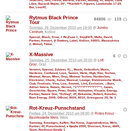
Jederzeit
,
Tanz
,
Fiesta
,
Bacardi
,
Partner
,
Montag
,
AT
,
Mojito
,
Cuba
Libre
,
Bacardi Mojito
,
20°
,
**Karibik**
,
Figuren
,
Landstraße 17-25
,
Bar
,
Linz/AT
,
Rytmus Black Prince
84806
119
Tour
Sonntag, 26. Dezember 2010 um 19:00
@
Jumbo
Centrum
, Košice
Special
,
Black
,
Sтυя
,
× Яє¡Zъaя ×
,
Siηηℓі¢Ђ
,
Mafia
,
David
,
Partner
,
Konzert
,
ღ Sнαkєη
,
Label
,
Košice
,
04001
,
Masarykova
2
,
Mimoň
,
Tábor
,
X-Massive
6
Samstag, 25. Dezember 2010 um 20:00
@
Loft
Graz
, Graz
Verwirrt
,
Special
,
Zuhörer
,
X)..
,
Musik
,
Ordentlich
,
Music
,
Hardcore
,
Confused
,
Love
,
Tanzen
,
Härte
,
High
,
Klar
,
Techno
,
Minimal
,
Neuer
,
Wien
,
Graz
,
Minimal Techno
,
Hardtechno
,
Electronic
,
Charts
,
Salsa
,
Musical
,
Lounge
,
Elektronische Musik
,
Club
,
Festivals
,
Viva
,
Live
,
Sounds
,
Lied
,
Exclusive
,
♫Burn
,
Adrian Valera
,
Nature
,
Herzen
,
^1^!°!^!!°!°!°!°!!°!°!°^!
,
Japan
,
Geschichte
,
Bauen
,
Peter
,
Studio
,
Animation
,
Visuals
,
Energy
,
Partner
,
Nature One
,
*Schlag*
,
AT
,
Bekannte
,
Robert
,
Künstler
,
Burn Energy
,
2009
,
Official
,
8020
,
8010
,
Griesgasse 25
,
Nr. 1
Rot-Kreuz-Punschstand
Freitag, 24. Dezember 2010 um 08:00
@
Rotes Kreuz -
Bezirksstelle Wels
, Wels
Samstag
,
Sonstiges
,
Kaffee
,
Rot Kreuz
,
Jugendrotkreuz
,
Wels
,
Partner
,
AT
,
Punschstand
,
♦ Ңөηба 2000
,
Diversen
,
Kreuz
,
4600
,
Team
,
Rot-Kreuz-Straße 1