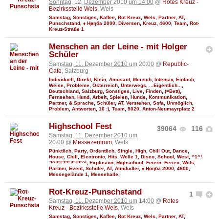
Sonntag, 12. Dezember 2010 um 14:00
@
Rotes Kreuz -
Bezirksstelle Wels
, Wels
Samstag
,
Sonstiges
,
Kaffee
,
Rot Kreuz
,
Wels
,
Partner
,
AT
,
Punschstand
,
♦ Ңөηба 2000
,
Diversen
,
Kreuz
,
4600
,
Team
,
Rot-
Kreuz-Straße 1
Menschen an der Leine - mit Holger
Schüler
Samstag, 11. Dezember 2010 um 20:00
@
Republic-
Cafe
, Salzburg
Individuell
,
Direkt
,
Klein
,
Amüsant
,
Mensch
,
Intensiv
,
Einfach
,
Weise
,
Probleme
,
Österreich
,
Unterwegs
,
...Eigentlich...
,
Deutschland
,
Salzburg
,
Sonstiges
,
Live
,
Finden
,
(=Bett)
,
Fernsehen
,
Hund
,
Arbeit
,
Spielen
,
Hunde
,
Kommunikation
,
Partner
,
& Sprache
,
Schüler
,
AT
,
Verstehen
,
Sofa
,
Unmöglich
,
Problem
,
Antworten
,
16 :)
,
Team
,
5020
,
Anton-Neumayrplatz 2
Highschool Fest
39064
116
Samstag, 11. Dezember 2010 um
20:00
@
Messezentrum
, Wels
Pünktlich
,
Party
,
Ordentlich
,
Single
,
High
,
Chill Out
,
Dance
,
House
,
Chill
,
Electronic
,
Hits
,
Welle 1
,
Disco
,
School
,
West
,
^1^!
°!^!!°!°!°!°!!°!°!°^!
,
Explosion
,
Highschool
,
Feiern
,
Ferien
,
Wels
,
Partner
,
Event
,
Schüler
,
AT
,
Almdudler
,
♦ Ңөηба 2000
,
4600
,
Messegelände 1
,
Messehalle
,
Rot-Kreuz-Punschstand
1
Samstag, 11. Dezember 2010 um 14:00
@
Rotes
Kreuz - Bezirksstelle Wels
, Wels
Samstag
,
Sonstiges
,
Kaffee
,
Rot Kreuz
,
Wels
,
Partner
,
AT
,