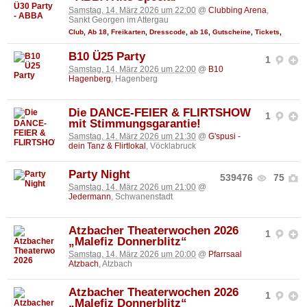
Samstag, 14. März 2026 um 22:00
@
Clubbing Arena
,
Sankt Georgen im Attergau
Club
,
Ab 18
,
Freikarten
,
Dresscode
,
ab 16
,
Gutscheine
,
Tickets
,
B10 Ü25 Party
1
Samstag, 14. März 2026 um 22:00
@
B10
Hagenberg
, Hagenberg
Die DANCE-FEIER & FLIRTSHOW
1
mit Stimmungsgarantie!
Samstag, 14. März 2026 um 21:30
@
G'spusi -
dein Tanz & Flirtlokal
, Vöcklabruck
Party Night
539476
75
Samstag, 14. März 2026 um 21:00
@
Jedermann
, Schwanenstadt
Atzbacher Theaterwochen 2026
1
„Malefiz Donnerblitz“
Samstag, 14. März 2026 um 20:00
@
Pfarrsaal
Atzbach
, Atzbach
Atzbacher Theaterwochen 2026
1
„Malefiz Donnerblitz“