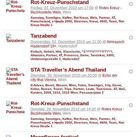
Rot-Kreuz-Punschstand
Freitag, 03. Dezember 2010 um 17:00
@
Rotes Kreuz -
Bezirksstelle Wels
, Wels
Samstag
,
Sonstiges
,
Kaffee
,
Rot Kreuz
,
Wels
,
Partner
,
AT
,
Punschstand
,
♦ Ңөηба 2000
,
Diversen
,
Kreuz
,
4600
,
Team
,
Rot-
Kreuz-Straße 1
Tanzabend
Donnerstag, 02. Dezember 2010 um 21:00
@
Almrausch
Hadersdorf 19+
, Hadersdorf
Einfach
,
Gehört
,
Hits
,
Klassische
,
^1^!°!^!!°!°!°!°!!°!°!°^!
,
Abtanzen
,
Partner
,
AT
,
Prosecco
,
Dame
,
Tanzlokal
,
3493
,
Umfahrungsstraße 1
,
Hadersdorf
STA Traveller’s Abend Thailand
Dienstag, 30. November 2010 um 20:00
@
Echo der
city-thai Vienna
, Wien
Erfahren
,
Bereit
,
Wissen
,
Wien
,
Fotos
,
Sonstiges
,
City
,
Gerne
,
Kultur
,
Reisen
,
Travel
,
Trips
,
Partner
,
Leute
,
Tourismus
,
AT
,
Mail
,
Kunden
,
2009
,
1010
,
1010 Wien
,
Passauerplatz 2
Rot-Kreuz-Punschstand
Sonntag, 28. November 2010 um 14:00
@
Rotes Kreuz -
Bezirksstelle Wels
, Wels
Samstag
,
Sonstiges
,
Kaffee
,
Rot Kreuz
,
Wels
,
Partner
,
AT
,
Punschstand
,
♦ Ңөηба 2000
,
Diversen
,
Kreuz
,
4600
,
Team
,
Rot-
Kreuz-Straße 1