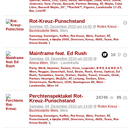
Special
,
Musik
,
Linz
,
Latin
,
Salsa
,
Merengue
,
Cuba
,
4020
,
Szene
,
Jederzeit
,
Tanz
,
Fiesta
,
Bacardi
,
Partner
,
Montag
,
AT
,
Mojito
,
Cuba
Libre
,
Bacardi Mojito
,
20°
,
**Karibik**
,
Figuren
,
Landstraße 17-25
,
Bar
,
Linz/AT
Rot-Kreuz-Punschstand
Sonntag, 05. Dezember 2010 um 14:00
@
Rotes Kreuz -
Bezirksstelle Wels
, Wels
Samstag
,
Sonstiges
,
Kaffee
,
Rot Kreuz
,
Wels
,
Partner
,
AT
,
Punschstand
,
♦ Ңөηба 2000
,
Diversen
,
Kreuz
,
4600
,
Team
,
Rot-
Kreuz-Straße 1
Mainframe feat. Ed Rush
10
Samstag, 04. Dezember 2010 um 20:00
@
Arena Wien
, Wien - Landstraße
Party
,
Weiß
,
Hammer
,
Tanzen
,
Virus
,
Legende!
,
B.R.E.A.K.B.E.A.T
,
Wien
,
Reggae
,
Dancehall
,
Soul
,
Beats
,
Rush
,
Arena
,
Optical
,
Ed
Rush
,
Turntables
,
Szene
,
Drehen
,
Studio
,
Travel
,
Visuals
,
Drink
,
Partner
,
Heurigen
,
MυڪĪīc
,
AT
,
Leitung
,
Treiben
,
Ehre
,
Gemeinsam
,
Raiffeisen
,
1030
,
Baumgasse 80
,
Wien -
Landstraße
,
Wien 10
Perchtenspektakel Rot-
24745
95
Kreuz-Punschstand
Samstag, 04. Dezember 2010 um 14:00
@
Rotes Kreuz -
Bezirksstelle Wels
, Wels
Samstag
,
Sonstiges
,
Kaffee
,
Rot Kreuz
,
Wels
,
Partner
,
AT
,
Punschstand
,
♦ Ңөηба 2000
,
Diversen
,
Kreuz
,
4600
,
Team
,
Rot-
Kreuz-Straße 1
,