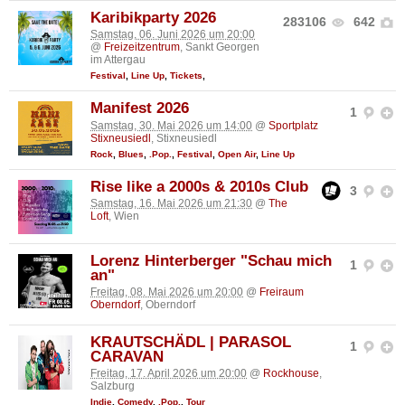
Karibikparty 2026
283106
642
Samstag, 06. Juni 2026 um 20:00
@
Freizeitzentrum
, Sankt Georgen
im Attergau
Festival
,
Line Up
,
Tickets
,
Manifest 2026
1
Samstag, 30. Mai 2026 um 14:00
@
Sportplatz
Stixneusiedl
, Stixneusiedl
Rock
,
Blues
,
.Pop.
,
Festival
,
Open Air
,
Line Up
Rise like a 2000s & 2010s Club
3
Samstag, 16. Mai 2026 um 21:30
@
The
Loft
, Wien
Lorenz Hinterberger "Schau mich
1
an"
Freitag, 08. Mai 2026 um 20:00
@
Freiraum
Oberndorf
, Oberndorf
KRAUTSCHÄDL | PARASOL
1
CARAVAN
Freitag, 17. April 2026 um 20:00
@
Rockhouse
,
Salzburg
Indie
,
Comedy
,
.Pop.
,
Tour