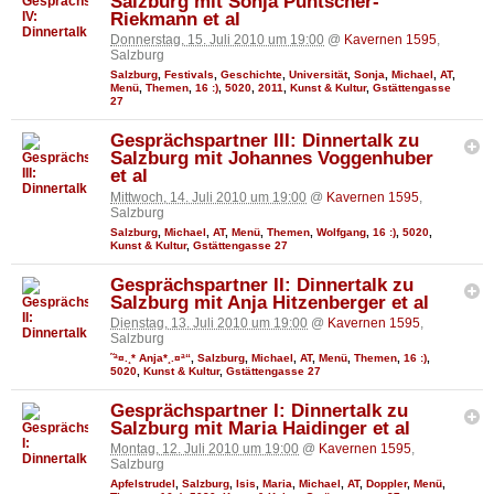
Salzburg mit Sonja Puntscher-
Riekmann et al
Donnerstag, 15. Juli 2010 um 19:00
@
Kavernen 1595
,
Salzburg
Salzburg
,
Festivals
,
Geschichte
,
Universität
,
Sonja
,
Michael
,
AT
,
Menü
,
Themen
,
16 :)
,
5020
,
2011
,
Kunst & Kultur
,
Gstättengasse
27
Gesprächspartner III: Dinnertalk zu
Salzburg mit Johannes Voggenhuber
et al
Mittwoch, 14. Juli 2010 um 19:00
@
Kavernen 1595
,
Salzburg
Salzburg
,
Michael
,
AT
,
Menü
,
Themen
,
Wolfgang
,
16 :)
,
5020
,
Kunst & Kultur
,
Gstättengasse 27
Gesprächspartner II: Dinnertalk zu
Salzburg mit Anja Hitzenberger et al
Dienstag, 13. Juli 2010 um 19:00
@
Kavernen 1595
,
Salzburg
˜ª¤.¸* Anja*¸.¤ª“
,
Salzburg
,
Michael
,
AT
,
Menü
,
Themen
,
16 :)
,
5020
,
Kunst & Kultur
,
Gstättengasse 27
Gesprächspartner I: Dinnertalk zu
Salzburg mit Maria Haidinger et al
Montag, 12. Juli 2010 um 19:00
@
Kavernen 1595
,
Salzburg
Apfelstrudel
,
Salzburg
,
Isis
,
Maria
,
Michael
,
AT
,
Doppler
,
Menü
,