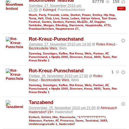
Moonflower festival
67778
150
Samstag, 27. November 2010 um
21:00
@
Kolmgut
, Prambachkirchen
Musik
,
Party
,
Freunde
,
Liebe
,
Dunkel
,
Power
,
Smiley
,
Hip Hop
,
Texta
,
Hell
,
Club
,
Live
,
Snow
,
Leben
,
Adrian Valera
,
Tom Snow
,
Festival
,
Garten
,
Denken
,
Partner
,
MυڪĪīc
,
AT
,
Doppler
,
Getränke
,
Morgan
,
Eferding
,
Starmovie
,
Hauptstraße
,
4731
,
Prambachkirchen
,
Hauptstrasse 27
,
Rot-Kreuz-Punschstand
Samstag, 27. November 2010 um 14:00
@
Rotes Kreuz -
Bezirksstelle Wels
, Wels
Samstag
,
Sonstiges
,
Kaffee
,
Rot Kreuz
,
Wels
,
Partner
,
AT
,
Punschstand
,
♦ Ңөηба 2000
,
Diversen
,
Kreuz
,
4600
,
Team
,
Rot-
Kreuz-Straße 1
Rot-Kreuz-Punschstand
1
Freitag, 26. November 2010 um 17:00
@
Rotes
Kreuz - Bezirksstelle Wels
, Wels
Samstag
,
Sonstiges
,
Kaffee
,
Rot Kreuz
,
Wels
,
Partner
,
AT
,
Punschstand
,
♦ Ңөηба 2000
,
Diversen
,
Kreuz
,
4600
,
Team
,
Rot-
Kreuz-Straße 1
Tanzabend
Donnerstag, 25. November 2010 um 21:00
@
Almrausch
Hadersdorf 19+
, Hadersdorf
Einfach
,
Gehört
,
Hits
,
Klassische
,
^1^!°!^!!°!°!°!°!!°!°!°^!
,
Abtanzen
,
Partner
,
AT
,
Prosecco
,
Dame
,
Tanzlokal
,
3493
,
Umfahrungsstraße 1
,
Hadersdorf