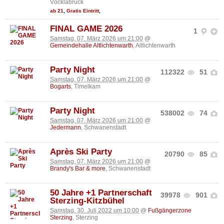
Vöcklabruck
ab 21
,
Gratis Eintritt
,
FINAL GAME 2026
1
Samstag, 07. März 2026 um 21:00
@
Gemeindehalle Altlichtenwarth
, Altlichtenwarth
Party Night
112322
51
Samstag, 07. März 2026 um 21:00
@
Bogarts
, Timelkam
Party Night
538002
74
Samstag, 07. März 2026 um 21:00
@
Jedermann
, Schwanenstadt
Après Ski Party
20790
85
Samstag, 07. März 2026 um 21:00
@
Brandy's Bar & more
, Schwanenstadt
50 Jahre +1 Partnerschaft
39978
901
Sterzing-Kitzbühel
Samstag, 30. Juli 2022 um 10:00
@
Fußgängerzone
Sterzing
, Sterzing