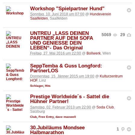
Workshop "Spielpartner Hund"
Sonntag, 10. Juni 2018 um 07:00
@
Hundeverein
Saalfelden
, Saalfelden
UNTREU „LASS DEINEN
5069
29
PARTNER AUF DEM SOFA
UND GENIESSE DEIN
LEBEN“- Das Original
Freitag, 27. Mai 2016 um 22:00
@
Bollwerk
, Wien
SeppTemba & Guss Longford:
PartnerLOS
Donnerstag, 15. Jänner 2015 um 19:00
@
Kulturzentrum
HOF
, Linz
Schlager
,
Hits
Prestige Worldwide´s - Sattel die
Hühner Partner!
Samstag, 02. Februar 2013 um 22:00
@
Soda Club
,
Salzburg
Club
,
Free Entry
,
dave maxwell
30.Jubiläums Mondsee
1
Halbmarathon