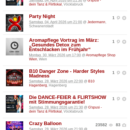
Samstag, 04. April 2026 um 21:30
@
G'spusi -
dein Tanz & Flirtlokal
, Vöcklabruck
Party Night
1
Samstag, 04. April 2026 um 21:00
@
Jedermann
,
Schwanenstadt
Aromapflege Vortrag im März:
1
„Gesundes Detox zum
Entschlacken im Frühjahr“
Montag, 30. März 2026 um 17:00
@
Aromapflege Shop
Wien
, Wien
B10 Danger Zone - Harder Styles
1
Madness
Samstag, 28. März 2026 um 22:00
@
B10
Hagenberg
, Hagenberg
Die DANCE-FEIER & FLIRTSHOW
1
mit Stimmungsgarantie!
Samstag, 28. März 2026 um 21:30
@
G'spusi -
dein Tanz & Flirtlokal
, Vöcklabruck
Crazy Balloon
23582
83
Samstag, 28. März 2026 um 21:00
@