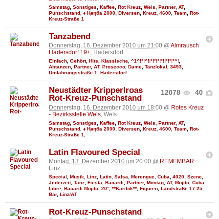
Samstag
,
Sonstiges
,
Kaffee
,
Rot Kreuz
,
Wels
,
Partner
,
AT
,
Punschstand
,
♦ Ңөηба 2000
,
Diversen
,
Kreuz
,
4600
,
Team
,
Rot-
Kreuz-Straße 1
Tanzabend
Donnerstag, 16. Dezember 2010 um 21:00
@
Almrausch
Hadersdorf 19+
, Hadersdorf
Einfach
,
Gehört
,
Hits
,
Klassische
,
^1^!°!^!!°!°!°!°!!°!°!°^!
,
Abtanzen
,
Partner
,
AT
,
Prosecco
,
Dame
,
Tanzlokal
,
3493
,
Umfahrungsstraße 1
,
Hadersdorf
Neustädter Kripperlroas
12078
40
Rot-Kreuz-Punschstand
Donnerstag, 16. Dezember 2010 um 18:00
@
Rotes Kreuz
- Bezirksstelle Wels
, Wels
Samstag
,
Sonstiges
,
Kaffee
,
Rot Kreuz
,
Wels
,
Partner
,
AT
,
Punschstand
,
♦ Ңөηба 2000
,
Diversen
,
Kreuz
,
4600
,
Team
,
Rot-
Kreuz-Straße 1
,
Latin Flavoured Special
Montag, 13. Dezember 2010 um 20:00
@
REMEMBAR
,
Linz
Special
,
Musik
,
Linz
,
Latin
,
Salsa
,
Merengue
,
Cuba
,
4020
,
Szene
,
Jederzeit
,
Tanz
,
Fiesta
,
Bacardi
,
Partner
,
Montag
,
AT
,
Mojito
,
Cuba
Libre
,
Bacardi Mojito
,
20°
,
**Karibik**
,
Figuren
,
Landstraße 17-25
,
Bar
,
Linz/AT
Rot-Kreuz-Punschstand