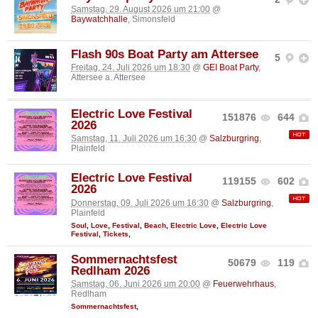
Samstag, 29. August 2026 um 21:00
@
Baywatchhalle
, Simonsfeld
Flash 90s Boat Party am Attersee
5
Freitag, 24. Juli 2026 um 18:30
@
GEI Boat Party
,
Attersee a. Attersee
Electric Love Festival
151876
644
2026
Samstag, 11. Juli 2026 um 16:30
@
Salzburgring
,
Plainfeld
Electric Love Festival
119155
602
2026
Donnerstag, 09. Juli 2026 um 16:30
@
Salzburgring
,
Plainfeld
Soul
,
Love
,
Festival
,
Beach
,
Electric Love
,
Electric Love
Festival
,
Tickets
,
Sommernachtsfest
50679
119
Redlham 2026
Samstag, 06. Juni 2026 um 20:00
@
Feuerwehrhaus
,
Redlham
Sommernachtsfest
,