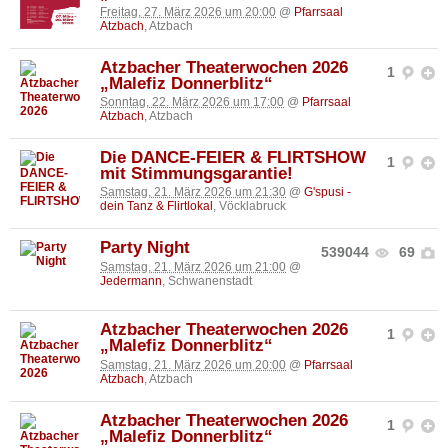
Freitag, 27. März 2026 um 20:00
@
Pfarrsaal
Atzbach
, Atzbach
Atzbacher Theaterwochen 2026
1
„Malefiz Donnerblitz“
Sonntag, 22. März 2026 um 17:00
@
Pfarrsaal
Atzbach
, Atzbach
Die DANCE-FEIER & FLIRTSHOW
1
mit Stimmungsgarantie!
Samstag, 21. März 2026 um 21:30
@
G'spusi -
dein Tanz & Flirtlokal
, Vöcklabruck
Party Night
539044
69
Samstag, 21. März 2026 um 21:00
@
Jedermann
, Schwanenstadt
Atzbacher Theaterwochen 2026
1
„Malefiz Donnerblitz“
Samstag, 21. März 2026 um 20:00
@
Pfarrsaal
Atzbach
, Atzbach
Atzbacher Theaterwochen 2026
1
„Malefiz Donnerblitz“