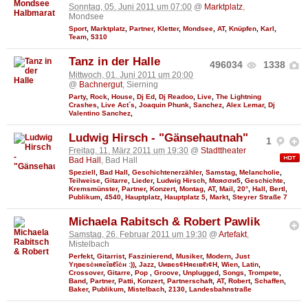
Sonntag, 05. Juni 2011 um 07:00
@
Marktplatz
,
Mondsee
Sport
,
Marktplatz
,
Partner
,
Kletter
,
Mondsee
,
AT
,
Knüpfen
,
Karl
,
Team
,
5310
Tanz in der Halle
496034
1338
Mittwoch, 01. Juni 2011 um 20:00
@
Bachnergut
, Sierning
Party
,
Rock
,
House
,
Dj Ed
,
Dj Readoo
,
Live
,
The Lightning
Crashes
,
Live Act´s
,
Joaquin Phunk
,
Sanchez
,
Alex Lemar
,
Dj
Valentino Sanchez
,
Ludwig Hirsch - "Gänsehautnah"
1
Freitag, 11. März 2011 um 19:30
@
Stadttheater
Bad Hall
, Bad Hall
Speziell
,
Bad Hall
,
Geschichtenerzähler
,
Samstag
,
Melancholie
,
Teilweise
,
Gitarre
,
Lieder
,
Ludwig Hirsch
,
Мαяσσи5
,
Geschichte
,
Kremsmünster
,
Partner
,
Konzert
,
Montag
,
AT
,
Mail
,
20°
,
Hall
,
Bertl
,
Publikum
,
4540
,
Hauptplatz
,
Hauptplatz 5
,
Markt
,
Steyrer Straße 7
Michaela Rabitsch & Robert Pawlik
Samstag, 26. Februar 2011 um 19:30
@
Artefakt
,
Mistelbach
Perfekt
,
Gitarrist
,
Faszinierend
,
Musiker
,
Modern
,
Just
Υηвєѕċняєîвℓîċн :))
,
Jazz
,
Uивєs¢Няєιвℓι¢Н
,
Wien
,
Latin
,
Crossover
,
Gitarre
,
Pop
,
Groove
,
Unplugged
,
Songs
,
Trompete
,
Band
,
Partner
,
Patti
,
Konzert
,
Partnerschaft
,
AT
,
Robert
,
Schaffen
,
Baker
,
Publikum
,
Mistelbach
,
2130
,
Landesbahnstraße