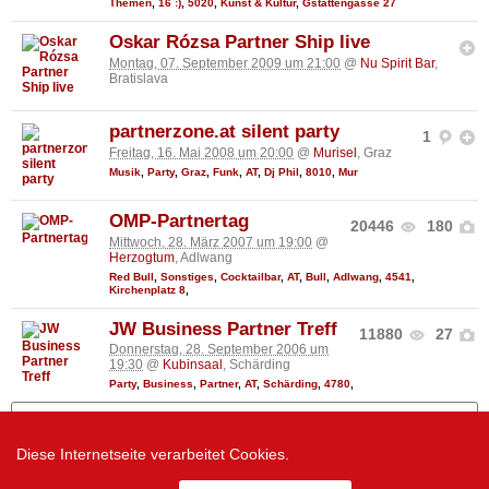
Themen
,
16 :)
,
5020
,
Kunst & Kultur
,
Gstättengasse 27
Oskar Rózsa Partner Ship live
Montag, 07. September 2009 um 21:00
@
Nu Spirit Bar
,
Bratislava
partnerzone.at silent party
1
Freitag, 16. Mai 2008 um 20:00
@
Murisel
, Graz
Musik
,
Party
,
Graz
,
Funk
,
AT
,
Dj Phil
,
8010
,
Mur
OMP-Partnertag
20446
180
Mittwoch, 28. März 2007 um 19:00
@
Herzogtum
, Adlwang
Red Bull
,
Sonstiges
,
Cocktailbar
,
AT
,
Bull
,
Adlwang
,
4541
,
Kirchenplatz 8
,
JW Business Partner Treff
11880
27
Donnerstag, 28. September 2006 um
19:30
@
Kubinsaal
, Schärding
Party
,
Business
,
Partner
,
AT
,
Schärding
,
4780
,
Mehr zeigen
Diese Internetseite verarbeitet Cookies.
Zur Desktop Version