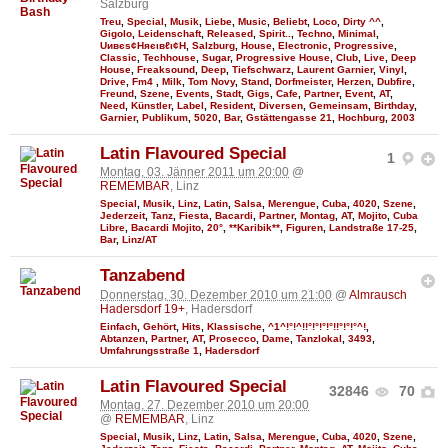
Salzburg
Treu
,
Special
,
Musik
,
Liebe
,
Music
,
Beliebt
,
Loco
,
Dirty ^^
,
Gigolo
,
Leidenschaft
,
Released
,
Spirit..
,
Techno
,
Minimal
,
Uивєs¢Няєιвℓι¢Н
,
Salzburg
,
House
,
Electronic
,
Progressive
,
Classic
,
Techhouse
,
Sugar
,
Progressive House
,
Club
,
Live
,
Deep
House
,
Freaksound
,
Deep
,
Tiefschwarz
,
Laurent Garnier
,
Vinyl
,
Drive
,
Fm4
,
Milk
,
Tom Novy
,
Stand
,
Dorfmeister
,
Herzen
,
Dubfire
,
Freund
,
Szene
,
Events
,
Stadt
,
Gigs
,
Cafe
,
Partner
,
Event
,
AT
,
Need
,
Künstler
,
Label
,
Resident
,
Diversen
,
Gemeinsam
,
Birthday
,
Garnier
,
Publikum
,
5020
,
Bar
,
Gstättengasse 21
,
Hochburg
,
2003
Latin Flavoured Special
1
Montag, 03. Jänner 2011 um 20:00
@
REMEMBAR
, Linz
Special
,
Musik
,
Linz
,
Latin
,
Salsa
,
Merengue
,
Cuba
,
4020
,
Szene
,
Jederzeit
,
Tanz
,
Fiesta
,
Bacardi
,
Partner
,
Montag
,
AT
,
Mojito
,
Cuba
Libre
,
Bacardi Mojito
,
20°
,
**Karibik**
,
Figuren
,
Landstraße 17-25
,
Bar
,
Linz/AT
Tanzabend
Donnerstag, 30. Dezember 2010 um 21:00
@
Almrausch
Hadersdorf 19+
, Hadersdorf
Einfach
,
Gehört
,
Hits
,
Klassische
,
^1^!°!^!!°!°!°!°!!°!°!°^!
,
Abtanzen
,
Partner
,
AT
,
Prosecco
,
Dame
,
Tanzlokal
,
3493
,
Umfahrungsstraße 1
,
Hadersdorf
Latin Flavoured Special
32846
70
Montag, 27. Dezember 2010 um 20:00
@
REMEMBAR
, Linz
Special
,
Musik
,
Linz
,
Latin
,
Salsa
,
Merengue
,
Cuba
,
4020
,
Szene
,