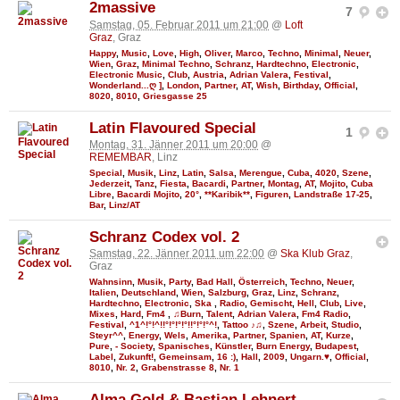
2massive
7
Samstag, 05. Februar 2011 um 21:00
@
Loft
Graz
, Graz
Happy
,
Music
,
Love
,
High
,
Oliver
,
Marco
,
Techno
,
Minimal
,
Neuer
,
Wien
,
Graz
,
Minimal Techno
,
Schranz
,
Hardtechno
,
Electronic
,
Electronic Music
,
Club
,
Austria
,
Adrian Valera
,
Festival
,
Wonderland...ღ ]
,
London
,
Partner
,
AT
,
Wish
,
Birthday
,
Official
,
8020
,
8010
,
Griesgasse 25
Latin Flavoured Special
1
Montag, 31. Jänner 2011 um 20:00
@
REMEMBAR
, Linz
Special
,
Musik
,
Linz
,
Latin
,
Salsa
,
Merengue
,
Cuba
,
4020
,
Szene
,
Jederzeit
,
Tanz
,
Fiesta
,
Bacardi
,
Partner
,
Montag
,
AT
,
Mojito
,
Cuba
Libre
,
Bacardi Mojito
,
20°
,
**Karibik**
,
Figuren
,
Landstraße 17-25
,
Bar
,
Linz/AT
Schranz Codex vol. 2
Samstag, 22. Jänner 2011 um 22:00
@
Ska Klub Graz
,
Graz
Wahnsinn
,
Musik
,
Party
,
Bad Hall
,
Österreich
,
Techno
,
Neuer
,
Italien
,
Deutschland
,
Wien
,
Salzburg
,
Graz
,
Linz
,
Schranz
,
Hardtechno
,
Electronic
,
Ska
,
Radio
,
Gemischt
,
Hell
,
Club
,
Live
,
Mixes
,
Hard
,
Fm4
,
♫Burn
,
Talent
,
Adrian Valera
,
Fm4 Radio
,
Festival
,
^1^!°!^!!°!°!°!°!!°!°!°^!
,
Tattoo ♪♫
,
Szene
,
Arbeit
,
Studio
,
Steyr^^
,
Energy
,
Wels
,
Amerika
,
Partner
,
Spanien
,
AT
,
Kurze
,
Pure
,
- Society
,
Spanisches
,
Künstler
,
Burn Energy
,
Budapest
,
Label
,
Zukunft!
,
Gemeinsam
,
16 :)
,
Hall
,
2009
,
Ungarn.♥
,
Official
,
8010
,
Nr. 2
,
Grabenstrasse 8
,
Nr. 1
Alma Gold & Bastian Lehnert