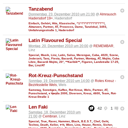
Tanzabend
Donnerstag, 23. Dezember 2010 um 21:00
@
Almrausch
Hadersdorf 19+
, Hadersdorf
Einfach
,
Gehört
,
Hits
,
Klassische
,
^1^!°!^!!°!°!°!°!!°!°!°^!
,
Abtanzen
,
Partner
,
AT
,
Prosecco
,
Dame
,
Tanzlokal
,
3493
,
Umfahrungsstraße 1
,
Hadersdorf
Latin Flavoured Special
Montag, 20. Dezember 2010 um 20:00
@
REMEMBAR
,
Linz
Special
,
Musik
,
Linz
,
Latin
,
Salsa
,
Merengue
,
Cuba
,
4020
,
Szene
,
Jederzeit
,
Tanz
,
Fiesta
,
Bacardi
,
Partner
,
Montag
,
AT
,
Mojito
,
Cuba
Libre
,
Bacardi Mojito
,
20°
,
**Karibik**
,
Figuren
,
Landstraße 17-25
,
Bar
,
Linz/AT
Rot-Kreuz-Punschstand
Sonntag, 19. Dezember 2010 um 14:00
@
Rotes Kreuz -
Bezirksstelle Wels
, Wels
Samstag
,
Sonstiges
,
Kaffee
,
Rot Kreuz
,
Wels
,
Partner
,
AT
,
Punschstand
,
♦ Ңөηба 2000
,
Diversen
,
Kreuz
,
4600
,
Team
,
Rot-
Kreuz-Straße 1
Len Faki
42
1
Samstag, 18. Dezember 2010 um
21:00
@
Cembran
, Linz
Special
,
True
,
Raver
,
Hammer
,
Black
,
B.E.S.T.
,
Chef
,
Geht
,
Techno
,
Death
,
Keller
,
●•It
,
Wien
,
Linz
,
House
,
Remix
,
Sicher
,