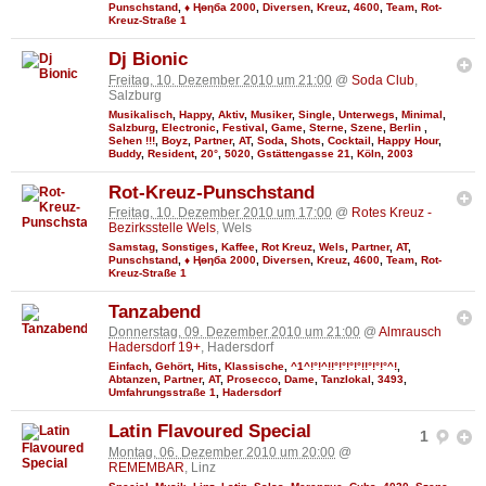
Punschstand
,
♦ Ңөηба 2000
,
Diversen
,
Kreuz
,
4600
,
Team
,
Rot-
Kreuz-Straße 1
Dj Bionic
Freitag, 10. Dezember 2010 um 21:00
@
Soda Club
,
Salzburg
Musikalisch
,
Happy
,
Aktiv
,
Musiker
,
Single
,
Unterwegs
,
Minimal
,
Salzburg
,
Electronic
,
Festival
,
Game
,
Sterne
,
Szene
,
Berlin
,
Sehen !!!
,
Boyz
,
Partner
,
AT
,
Soda
,
Shots
,
Cocktail
,
Happy Hour
,
Buddy
,
Resident
,
20°
,
5020
,
Gstättengasse 21
,
Köln
,
2003
Rot-Kreuz-Punschstand
Freitag, 10. Dezember 2010 um 17:00
@
Rotes Kreuz -
Bezirksstelle Wels
, Wels
Samstag
,
Sonstiges
,
Kaffee
,
Rot Kreuz
,
Wels
,
Partner
,
AT
,
Punschstand
,
♦ Ңөηба 2000
,
Diversen
,
Kreuz
,
4600
,
Team
,
Rot-
Kreuz-Straße 1
Tanzabend
Donnerstag, 09. Dezember 2010 um 21:00
@
Almrausch
Hadersdorf 19+
, Hadersdorf
Einfach
,
Gehört
,
Hits
,
Klassische
,
^1^!°!^!!°!°!°!°!!°!°!°^!
,
Abtanzen
,
Partner
,
AT
,
Prosecco
,
Dame
,
Tanzlokal
,
3493
,
Umfahrungsstraße 1
,
Hadersdorf
Latin Flavoured Special
1
Montag, 06. Dezember 2010 um 20:00
@
REMEMBAR
, Linz