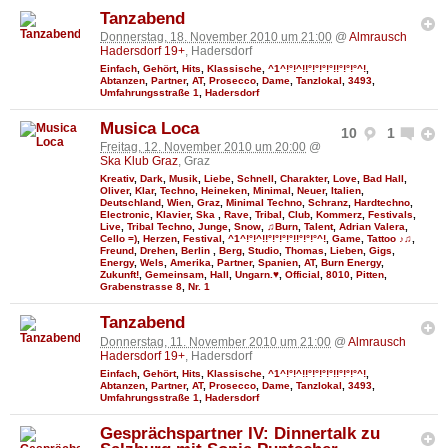
Tanzabend
Donnerstag, 18. November 2010 um 21:00
@
Almrausch
Hadersdorf 19+
, Hadersdorf
Einfach
,
Gehört
,
Hits
,
Klassische
,
^1^!°!^!!°!°!°!°!!°!°!°^!
,
Abtanzen
,
Partner
,
AT
,
Prosecco
,
Dame
,
Tanzlokal
,
3493
,
Umfahrungsstraße 1
,
Hadersdorf
Musica Loca
10
1
Freitag, 12. November 2010 um 20:00
@
Ska Klub Graz
, Graz
Kreativ
,
Dark
,
Musik
,
Liebe
,
Schnell
,
Charakter
,
Love
,
Bad Hall
,
Oliver
,
Klar
,
Techno
,
Heineken
,
Minimal
,
Neuer
,
Italien
,
Deutschland
,
Wien
,
Graz
,
Minimal Techno
,
Schranz
,
Hardtechno
,
Electronic
,
Klavier
,
Ska
,
Rave
,
Tribal
,
Club
,
Kommerz
,
Festivals
,
Live
,
Tribal Techno
,
Junge
,
Snow
,
♫Burn
,
Talent
,
Adrian Valera
,
Cello =)
,
Herzen
,
Festival
,
^1^!°!^!!°!°!°!°!!°!°!°^!
,
Game
,
Tattoo ♪♫
,
Freund
,
Drehen
,
Berlin
,
Berg
,
Studio
,
Thomas
,
Lieben
,
Gigs
,
Energy
,
Wels
,
Amerika
,
Partner
,
Spanien
,
AT
,
Burn Energy
,
Zukunft!
,
Gemeinsam
,
Hall
,
Ungarn.♥
,
Official
,
8010
,
Pitten
,
Grabenstrasse 8
,
Nr. 1
Tanzabend
Donnerstag, 11. November 2010 um 21:00
@
Almrausch
Hadersdorf 19+
, Hadersdorf
Einfach
,
Gehört
,
Hits
,
Klassische
,
^1^!°!^!!°!°!°!°!!°!°!°^!
,
Abtanzen
,
Partner
,
AT
,
Prosecco
,
Dame
,
Tanzlokal
,
3493
,
Umfahrungsstraße 1
,
Hadersdorf
Gesprächspartner IV: Dinnertalk zu