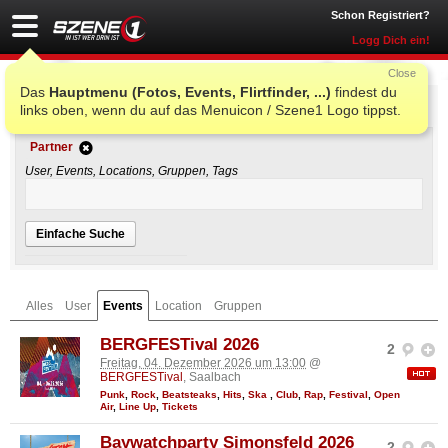
Schon Registriert?
Logg Dich ein!
Close
Das
Hauptmenu (Fotos, Events, Flirtfinder, ...)
findest du
Einfache Suche
links oben, wenn du auf das Menuicon / Szene1 Logo tippst.
Partner
User, Events, Locations, Gruppen, Tags
Einfache Suche
Alles
User
Events
Location
Gruppen
BERGFESTival 2026
2
Freitag, 04. Dezember 2026 um 13:00
@
BERGFESTival
, Saalbach
Punk
,
Rock
,
Beatsteaks
,
Hits
,
Ska
,
Club
,
Rap
,
Festival
,
Open
Air
,
Line Up
,
Tickets
Baywatchparty Simonsfeld 2026
2