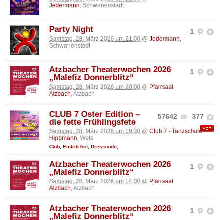
Jedermann
, Schwanenstadt
Party Night
1
Samstag, 28. März 2026 um 21:00
@
Jedermann
,
Schwanenstadt
Atzbacher Theaterwochen 2026
1
„Malefiz Donnerblitz“
Samstag, 28. März 2026 um 20:00
@
Pfarrsaal
Atzbach
, Atzbach
CLUB 7 Oster Edition –
57642
377
die fette Frühlingsfete
Samstag, 28. März 2026 um 19:30
@
Club 7 - Tanzschule
Hippmann
, Wels
Club
,
Eintritt frei
,
Dresscode
,
Atzbacher Theaterwochen 2026
1
„Malefiz Donnerblitz“
Samstag, 28. März 2026 um 14:00
@
Pfarrsaal
Atzbach
, Atzbach
Atzbacher Theaterwochen 2026
1
„Malefiz Donnerblitz“