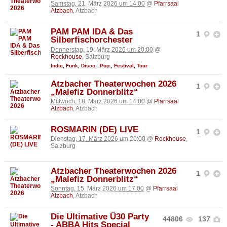
Samstag, 21. März 2026 um 14:00
@
Pfarrsaal
Atzbach
, Atzbach
PAM PAM IDA & Das
1
Silberfischorchester
Donnerstag, 19. März 2026 um 20:00
@
Rockhouse
, Salzburg
Indie
,
Funk
,
Disco
,
.Pop.
,
Festival
,
Tour
Atzbacher Theaterwochen 2026
1
„Malefiz Donnerblitz“
Mittwoch, 18. März 2026 um 14:00
@
Pfarrsaal
Atzbach
, Atzbach
ROSMARIN (DE) LIVE
1
Dienstag, 17. März 2026 um 20:00
@
Rockhouse
,
Salzburg
Atzbacher Theaterwochen 2026
1
„Malefiz Donnerblitz“
Sonntag, 15. März 2026 um 17:00
@
Pfarrsaal
Atzbach
, Atzbach
Die Ultimative Ü30 Party
44806
137
- ABBA Hits Special