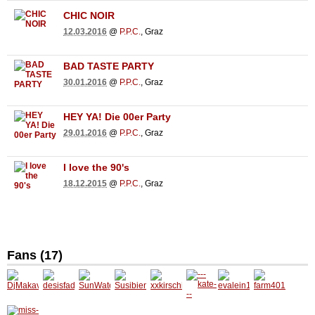
CHIC NOIR
12.03.2016
@
P.P.C.
, Graz
BAD TASTE PARTY
30.01.2016
@
P.P.C.
, Graz
HEY YA! Die 00er Party
29.01.2016
@
P.P.C.
, Graz
I love the 90's
18.12.2015
@
P.P.C.
, Graz
Fans (17)
DjMaka
desisfa
SunWat
Susibie
xxkirsc
---kate--
evalein
farm40