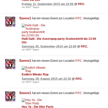
Freitag, 11. September 2015 um 22:00
@
P.P.C.
vor 4007 Tagen
Szene1
hat ein neues Event zur Location
P.P.C.
hinzugefügt.
Halli Galli - Die Austropop-party Gratiseintritt bis 23:00
Uhr
Samstag, 05. September 2015 um 22:00
@
P.P.C.
vor 4007 Tagen
Szene1
hat ein neues Event zur Location
P.P.C.
hinzugefügt.
Endlich Wieder Rap
Samstag, 29. August 2015 um 22:30
@
P.P.C.
vor 4007 Tagen
Szene1
hat ein neues Event zur Location
P.P.C.
hinzugefügt.
Hey Ya - Die 00er Party