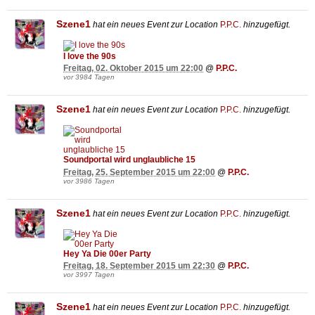
Szene1
hat ein neues Event zur Location
P.P.C.
hinzugefügt.
I love the 90s
Freitag, 02. Oktober 2015 um 22:00
@
P.P.C.
vor 3984 Tagen
Szene1
hat ein neues Event zur Location
P.P.C.
hinzugefügt.
Soundportal wird unglaubliche 15
Freitag, 25. September 2015 um 22:00
@
P.P.C.
vor 3986 Tagen
Szene1
hat ein neues Event zur Location
P.P.C.
hinzugefügt.
Hey Ya Die 00er Party
Freitag, 18. September 2015 um 22:30
@
P.P.C.
vor 3997 Tagen
Szene1
hat ein neues Event zur Location
P.P.C.
hinzugefügt.