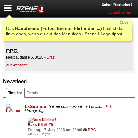
Schon Registriert?
Logg Dich ein!
Close
Das
Hauptmenu (Fotos, Events, Flirtfinder, ...)
findest du
links oben, wenn du auf das Menuicon / Szene1 Logo tippst.
P.P.C.
Neubaugasse 6
,
8020
-
Graz
Zur Webseite ...
Newsfeed
Timeline
Events
LxSounder
hat ein neues Event zur Location
P.P.C.
hinzugefügt.
Bass Klinik #6
Freitag, 17. Juni 2016 um 23:00
@
P.P.C.
vor 3718 Tagen