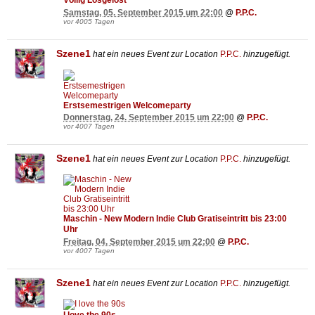
Völlig Losgelöst
Samstag, 05. September 2015 um 22:00
@
P.P.C.
vor 4005 Tagen
Szene1
hat ein neues Event zur Location
P.P.C.
hinzugefügt.
Erstsemestrigen Welcomeparty
Donnerstag, 24. September 2015 um 22:00
@
P.P.C.
vor 4007 Tagen
Szene1
hat ein neues Event zur Location
P.P.C.
hinzugefügt.
Maschin - New Modern Indie Club Gratiseintritt bis 23:00
Uhr
Freitag, 04. September 2015 um 22:00
@
P.P.C.
vor 4007 Tagen
Szene1
hat ein neues Event zur Location
P.P.C.
hinzugefügt.
I love the 90s