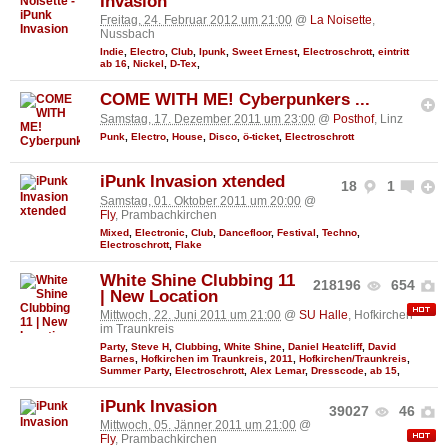
Invasion
Freitag, 24. Februar 2012 um 21:00
@
La Noisette
,
Nussbach
Indie
,
Electro
,
Club
,
Ipunk
,
Sweet Ernest
,
Electroschrott
,
eintritt
ab 16
,
Nickel
,
D-Tex
,
COME WITH ME! Cyberpunkers ...
Samstag, 17. Dezember 2011 um 23:00
@
Posthof
, Linz
Punk
,
Electro
,
House
,
Disco
,
ö-ticket
,
Electroschrott
iPunk Invasion xtended
18
1
Samstag, 01. Oktober 2011 um 20:00
@
Fly
, Prambachkirchen
Mixed
,
Electronic
,
Club
,
Dancefloor
,
Festival
,
Techno
,
Electroschrott
,
Flake
White Shine Clubbing 11
218196
654
| New Location
Mittwoch, 22. Juni 2011 um 21:00
@
SU Halle
, Hofkirchen
im Traunkreis
Party
,
Steve H
,
Clubbing
,
White Shine
,
Daniel Heatcliff
,
David
Barnes
,
Hofkirchen im Traunkreis
,
2011
,
Hofkirchen/Traunkreis
,
Summer Party
,
Electroschrott
,
Alex Lemar
,
Dresscode
,
ab 15
,
iPunk Invasion
39027
46
Mittwoch, 05. Jänner 2011 um 21:00
@
Fly
, Prambachkirchen