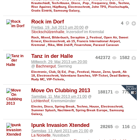
Krautschädl
,
Tech-House
,
Disco
,
.Pop.
,
Frequency
,
Dnb.
,
Techno
,
Rise Against
,
Hüpfburg
,
Electroschrott
,
John TPS
,
Pixelschupfa
,
Gratis Eintritt
,
Samsung Galaxy
,
Rock im Dorf
4
Freitag, 19. Juli 2013 um 20:00
@
Stockschützenhalle
, Inzersdorf im Kremstal
Rock
,
Mixed
,
Bilderbuch
,
Seraphim ;)
,
Festival
,
Open Air
,
Sweet
Ernest
,
Electroschrott
,
ab 15
,
Francis International Airport
,
Kremstal
,
Rika
,
Mitti 2nd-R
,
Feuershow
,
Parasol Caravan
Tanz in der Halle
442372
1582
Mittwoch, 29. Mai 2013 um 20:00
@
Bachnergut
, Sierning
Electronic
,
Club
,
Dj Ed
,
.Pop.
,
Festival
,
House
,
Zeno
,
Ipunk
,
Ab
18
,
Electroschrott
,
Valentiano Sanchez
,
VIP-Ticket
,
Dead Battery
,
Rudy MC
,
VIP-Tickets
,
Move On Clubbing 2013
188171
775
Samstag, 11. Mai 2013 um 21:00
@
Lichtenhof
, Kremsmünster
Electro
,
Disco
,
Spring Break
,
Techno
,
House
,
Electroschrott
,
Summer Splash
,
Nachtwerft
,
Spring Break Europe
,
Samsung
Galaxy
,
Ipunk Invasion Xtended
28265
116
Samstag, 13. April 2013 um 21:00
@
La Noisette
, Nussbach