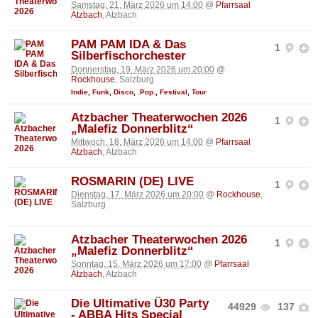
Samstag, 21. März 2026 um 14:00
@
Pfarrsaal
Atzbach
, Atzbach
PAM PAM IDA & Das
1
Silberfischorchester
Donnerstag, 19. März 2026 um 20:00
@
Rockhouse
, Salzburg
Indie
,
Funk
,
Disco
,
.Pop.
,
Festival
,
Tour
Atzbacher Theaterwochen 2026
1
„Malefiz Donnerblitz“
Mittwoch, 18. März 2026 um 14:00
@
Pfarrsaal
Atzbach
, Atzbach
ROSMARIN (DE) LIVE
1
Dienstag, 17. März 2026 um 20:00
@
Rockhouse
,
Salzburg
Atzbacher Theaterwochen 2026
1
„Malefiz Donnerblitz“
Sonntag, 15. März 2026 um 17:00
@
Pfarrsaal
Atzbach
, Atzbach
Die Ultimative Ü30 Party
44929
137
- ABBA Hits Special