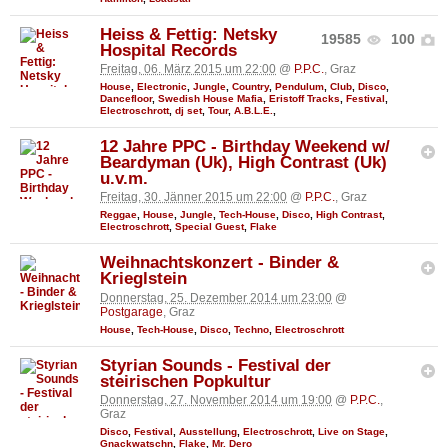
Heiss & Fettig: Netsky
19585
100
Hospital Records
Freitag, 06. März 2015 um 22:00
@
P.P.C.
, Graz
House
,
Electronic
,
Jungle
,
Country
,
Pendulum
,
Club
,
Disco
,
Dancefloor
,
Swedish House Mafia
,
Eristoff Tracks
,
Festival
,
Electroschrott
,
dj set
,
Tour
,
A.B.L.E.
,
12 Jahre PPC - Birthday Weekend w/
Beardyman (Uk), High Contrast (Uk)
u.v.m.
Freitag, 30. Jänner 2015 um 22:00
@
P.P.C.
, Graz
Reggae
,
House
,
Jungle
,
Tech-House
,
Disco
,
High Contrast
,
Electroschrott
,
Special Guest
,
Flake
Weihnachtskonzert - Binder &
Krieglstein
Donnerstag, 25. Dezember 2014 um 23:00
@
Postgarage
, Graz
House
,
Tech-House
,
Disco
,
Techno
,
Electroschrott
Styrian Sounds - Festival der
steirischen Popkultur
Donnerstag, 27. November 2014 um 19:00
@
P.P.C.
,
Graz
Disco
,
Festival
,
Ausstellung
,
Electroschrott
,
Live on Stage
,
Gnackwatschn
,
Flake
,
Mr. Dero