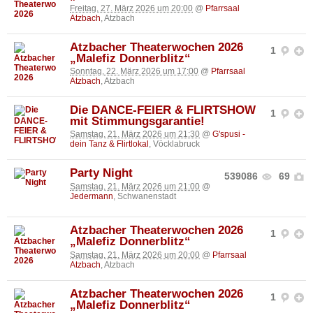
Freitag, 27. März 2026 um 20:00
@
Pfarrsaal
Atzbach
, Atzbach
Atzbacher Theaterwochen 2026
1
„Malefiz Donnerblitz“
Sonntag, 22. März 2026 um 17:00
@
Pfarrsaal
Atzbach
, Atzbach
Die DANCE-FEIER & FLIRTSHOW
1
mit Stimmungsgarantie!
Samstag, 21. März 2026 um 21:30
@
G'spusi -
dein Tanz & Flirtlokal
, Vöcklabruck
Party Night
539086
69
Samstag, 21. März 2026 um 21:00
@
Jedermann
, Schwanenstadt
Atzbacher Theaterwochen 2026
1
„Malefiz Donnerblitz“
Samstag, 21. März 2026 um 20:00
@
Pfarrsaal
Atzbach
, Atzbach
Atzbacher Theaterwochen 2026
1
„Malefiz Donnerblitz“