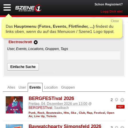
Schon Registriert?
Logg Dich ein!
Close
Das
Hauptmenu (Fotos, Events, Flirtfinder, ...)
findest du
Einfache Suche
links oben, wenn du auf das Menuicon / Szene1 Logo tippst.
Electroschrott
User, Events, Locations, Gruppen, Tags
Einfache Suche
Alles
User
Events
Location
Gruppen
BERGFESTival 2026
2
Freitag, 04. Dezember 2026 um 13:00
@
BERGFESTival
, Saalbach
Punk
,
Rock
,
Beatsteaks
,
Hits
,
Ska
,
Club
,
Rap
,
Festival
,
Open
Air
,
Line Up
,
Tickets
Baywatchparty Simonsfeld 2026
2