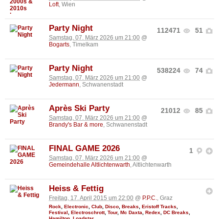
Loft
, Wien
Party Night
112471
51
Samstag, 07. März 2026 um 21:00
@
Bogarts
, Timelkam
Party Night
538224
74
Samstag, 07. März 2026 um 21:00
@
Jedermann
, Schwanenstadt
Après Ski Party
21012
85
Samstag, 07. März 2026 um 21:00
@
Brandy's Bar & more
, Schwanenstadt
FINAL GAME 2026
1
Samstag, 07. März 2026 um 21:00
@
Gemeindehalle Altlichtenwarth
, Altlichtenwarth
Heiss & Fettig
Freitag, 17. April 2015 um 22:00
@
P.P.C.
, Graz
Rock
,
Electronic
,
Club
,
Disco
,
Breaks
,
Eristoff Tracks
,
Festival
,
Electroschrott
,
Tour
,
Mc Daxta
,
Redex
,
DC Breaks
,
Hamilton
,
Loadstar