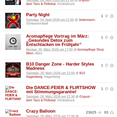
Samstag, 04. April 2026 um 21:30
@
G'spusi -
dein Tanz & Flirtlokal
, Vöcklabruck
Party Night
1
Samstag, 04. April 2026 um 21:00
@
Jedermann
,
Schwanenstadt
Aromapflege Vortrag im März:
1
„Gesundes Detox zum
Entschlacken im Frühjahr“
Montag, 30. März 2026 um 17:00
@
Aromapflege Shop
Wien
, Wien
B10 Danger Zone - Harder Styles
1
Madness
Samstag, 28. März 2026 um 22:00
@
B10
Hagenberg
, Hagenberg
Die DANCE-FEIER & FLIRTSHOW
1
mit Stimmungsgarantie!
Samstag, 28. März 2026 um 21:30
@
G'spusi -
dein Tanz & Flirtlokal
, Vöcklabruck
Crazy Balloon
23625
83
Samstag, 28. März 2026 um 21:00
@