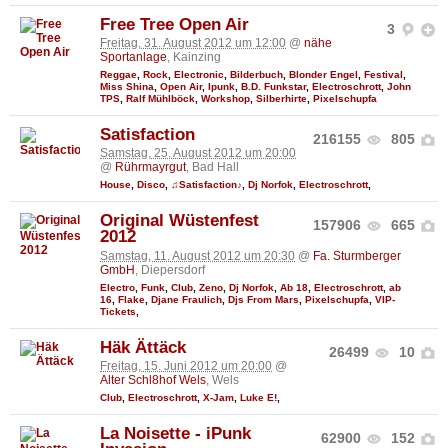
Free Tree Open Air
3
Freitag, 31. August 2012 um 12:00
@
nähe
Sportanlage
, Kainzing
Reggae
,
Rock
,
Electronic
,
Bilderbuch
,
Blonder Engel
,
Festival
,
Miss Shina
,
Open Air
,
Ipunk
,
B.D. Funkstar
,
Electroschrott
,
John
TPS
,
Ralf Mühlböck
,
Workshop
,
Silberhirte
,
Pixelschupfa
Satisfaction
216155
805
Samstag, 25. August 2012 um 20:00
@
Rührmayrgut
, Bad Hall
House
,
Disco
,
♫Satisfaction♪
,
Dj Norfok
,
Electroschrott
,
Original Wüstenfest
157906
665
2012
Samstag, 11. August 2012 um 20:30
@
Fa. Sturmberger
GmbH
, Diepersdorf
Electro
,
Funk
,
Club
,
Zeno
,
Dj Norfok
,
Ab 18
,
Electroschrott
,
ab
16
,
Flake
,
Djane Fraulich
,
Djs From Mars
,
Pixelschupfa
,
VIP-
Tickets
,
Häk Ättäck
26499
10
Freitag, 15. Juni 2012 um 20:00
@
Alter Schl8hof Wels
, Wels
Club
,
Electroschrott
,
X-Jam
,
Luke E!
,
La Noisette - iPunk
62900
152