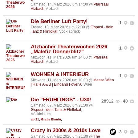
Samstag, 14. März 2026 um 14:00
@
Pfarrsaal
Atzbach
, Atzbach
Die Berliner Luft Party!
1
Freitag, 13. März 2026 um 22:00
@
G'spusi - dein
Tanz & Flirtlokal
, Vöcklabruck
Atzbacher Theaterwochen 2026
1
„Malefiz Donnerblitz“
Mittwoch, 11. März 2026 um 14:00
@
Pfarrsaal
Atzbach
, Atzbach
WOHNEN & INTERIEUR
1
Mittwoch, 11. März 2026 um 10:00
@
Messe Wien
| Halle A & B | Eingang Foyer A
, Wien
Die "FRÜHLINGS" - Ü30!
28912
40
Samstag, 07. März 2026 um 21:30
@
G'spusi - dein Tanz & Flirtlokal
,
Vöcklabruck
ab 21
,
Gratis Eintritt
,
Crazy in 2000s & 2010s Love
3
Samstag, 07. März 2026 um 21:30
@
The