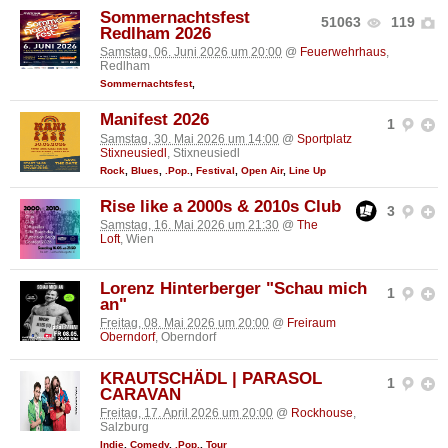
Sommernachtsfest
51063
119
Redlham 2026
Samstag, 06. Juni 2026 um 20:00
@
Feuerwehrhaus
,
Redlham
Sommernachtsfest
,
Manifest 2026
1
Samstag, 30. Mai 2026 um 14:00
@
Sportplatz
Stixneusiedl
, Stixneusiedl
Rock
,
Blues
,
.Pop.
,
Festival
,
Open Air
,
Line Up
Rise like a 2000s & 2010s Club
3
Samstag, 16. Mai 2026 um 21:30
@
The
Loft
, Wien
Lorenz Hinterberger "Schau mich
1
an"
Freitag, 08. Mai 2026 um 20:00
@
Freiraum
Oberndorf
, Oberndorf
KRAUTSCHÄDL | PARASOL
1
CARAVAN
Freitag, 17. April 2026 um 20:00
@
Rockhouse
,
Salzburg
Indie
,
Comedy
,
.Pop.
,
Tour