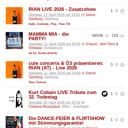
RIAN LIVE 2026 - Zusatzshow
1
Sonntag, 12. April 2026 um 19:00
@
Szene
Salzburg
, Salzburg
Indie
,
Comedy
,
.Pop.
,
Tour
,
Ö3
MAMMA MIA - die
49546
152
PARTY!
Samstag, 11. April 2026 um 20:00
@
G'spusi - dein Tanz &
Flirtlokal
, Vöcklabruck
ab 21
,
Gratis Eintritt
,
cute concerts & Ö3 präsentieren:
3
RIAN (AT) - Live 2026
Samstag, 11. April 2026 um 19:00
@
Szene
Salzburg
, Salzburg
Tour
,
Tickets
Kurt Cobain LIVE Tribute zum
1
32. Todestag
Sonntag, 05. April 2026 um 19:30
@
Chelsea Musicplace
, Wien - Josefstadt
Die DANCE-FEIER & FLIRTSHOW
1
mit Stimmungsgarantie!