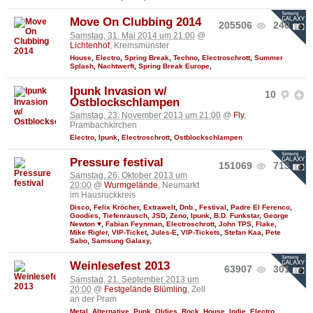
Move On Clubbing 2014
205506
240
Samstag, 31. Mai 2014 um 21:00
@
Lichtenhof
, Kremsmünster
House
,
Electro
,
Spring Break
,
Techno
,
Electroschrott
,
Summer
Splash
,
Nachtwerft
,
Spring Break Europe
,
Ipunk Invasion w/
10
Ostblockschlampen
Samstag, 23. November 2013 um 21:00
@
Fly
,
Prambachkirchen
Electro
,
Ipunk
,
Electroschrott
,
Ostblockschlampen
Pressure festival
151069
715
Samstag, 26. Oktober 2013 um
20:00
@
Wurmgelände
, Neumarkt
im Hausruckkreis
Disco
,
Felix Kröcher
,
Extrawelt
,
Dnb.
,
Festival
,
Padre El Ferenco
,
Goodies
,
Tiefenrausch
,
JSD
,
Zeno
,
Ipunk
,
B.D. Funkstar
,
George
Newton ♥
,
Fabian Feynman
,
Electroschrott
,
John TPS
,
Flake
,
Mike Rigler
,
VIP-Ticket
,
Jules-E
,
VIP-Tickets
,
Stefan Kaa
,
Pete
Sabo
,
Samsung Galaxy
,
Weinlesefest 2013
63907
301
Samstag, 21. September 2013 um
20:00
@
Festgelände Blümling
, Zell
an der Pram
Metal
,
Alternative
,
Punk
,
Oldies
,
Rock
,
House
,
Indie
,
Electro
,