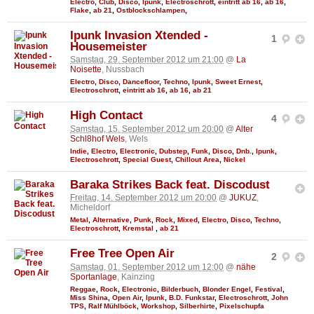
Electro
,
Club
,
Disco
,
Ipunk
,
Electroschrott
,
eintritt ab 16
,
ab 16
,
Flake
,
ab 21
,
Ostblockschlampen
,
Ipunk Invasion Xtended -
1
Housemeister
Samstag, 29. September 2012 um 21:00
@
La
Noisette
, Nussbach
Electro
,
Disco
,
Dancefloor
,
Techno
,
Ipunk
,
Sweet Ernest
,
Electroschrott
,
eintritt ab 16
,
ab 16
,
ab 21
High Contact
4
Samstag, 15. September 2012 um 20:00
@
Alter
Schl8hof Wels
, Wels
Indie
,
Electro
,
Electronic
,
Dubstep
,
Funk
,
Disco
,
Dnb.
,
Ipunk
,
Electroschrott
,
Special Guest
,
Chillout Area
,
Nickel
Baraka Strikes Back feat. Discodust
Freitag, 14. September 2012 um 20:00
@
JUKUZ
,
Micheldorf
Metal
,
Alternative
,
Punk
,
Rock
,
Mixed
,
Electro
,
Disco
,
Techno
,
Electroschrott
,
Kremstal
,
ab 21
Free Tree Open Air
2
Samstag, 01. September 2012 um 12:00
@
nähe
Sportanlage
, Kainzing
Reggae
,
Rock
,
Electronic
,
Bilderbuch
,
Blonder Engel
,
Festival
,
Miss Shina
,
Open Air
,
Ipunk
,
B.D. Funkstar
,
Electroschrott
,
John
TPS
,
Ralf Mühlböck
,
Workshop
,
Silberhirte
,
Pixelschupfa