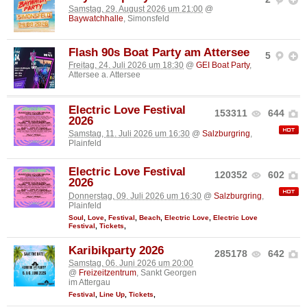
Samstag, 29. August 2026 um 21:00
@
Baywatchhalle
, Simonsfeld
Flash 90s Boat Party am Attersee
5
Freitag, 24. Juli 2026 um 18:30
@
GEI Boat Party
,
Attersee a. Attersee
Electric Love Festival
153311
644
2026
Samstag, 11. Juli 2026 um 16:30
@
Salzburgring
,
Plainfeld
Electric Love Festival
120352
602
2026
Donnerstag, 09. Juli 2026 um 16:30
@
Salzburgring
,
Plainfeld
Soul
,
Love
,
Festival
,
Beach
,
Electric Love
,
Electric Love
Festival
,
Tickets
,
Karibikparty 2026
285178
642
Samstag, 06. Juni 2026 um 20:00
@
Freizeitzentrum
, Sankt Georgen
im Attergau
Festival
,
Line Up
,
Tickets
,