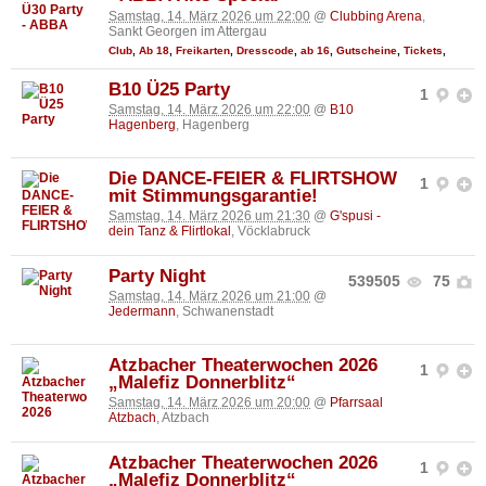
Samstag, 14. März 2026 um 22:00
@
Clubbing Arena
,
Sankt Georgen im Attergau
Club
,
Ab 18
,
Freikarten
,
Dresscode
,
ab 16
,
Gutscheine
,
Tickets
,
B10 Ü25 Party
1
Samstag, 14. März 2026 um 22:00
@
B10
Hagenberg
, Hagenberg
Die DANCE-FEIER & FLIRTSHOW
1
mit Stimmungsgarantie!
Samstag, 14. März 2026 um 21:30
@
G'spusi -
dein Tanz & Flirtlokal
, Vöcklabruck
Party Night
539505
75
Samstag, 14. März 2026 um 21:00
@
Jedermann
, Schwanenstadt
Atzbacher Theaterwochen 2026
1
„Malefiz Donnerblitz“
Samstag, 14. März 2026 um 20:00
@
Pfarrsaal
Atzbach
, Atzbach
Atzbacher Theaterwochen 2026
1
„Malefiz Donnerblitz“