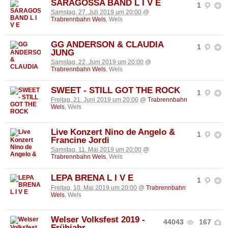
SARAGOSSA BAND L I V E
1
Samstag, 27. Juli 2019 um 20:00
@
Trabrennbahn Wels
, Wels
GG ANDERSON & CLAUDIA
1
JUNG
Samstag, 22. Juni 2019 um 20:00
@
Trabrennbahn Wels
, Wels
SWEET - STILL GOT THE ROCK
1
Freitag, 21. Juni 2019 um 20:00
@
Trabrennbahn
Wels
, Wels
Live Konzert Nino de Angelo &
1
Francine Jordi
Samstag, 11. Mai 2019 um 20:00
@
Trabrennbahn Wels
, Wels
LEPA BRENA L I V E
1
Freitag, 10. Mai 2019 um 20:00
@
Trabrennbahn
Wels
, Wels
Welser Volksfest 2019 -
44043
167
Frühjahr