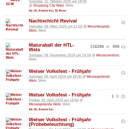
Samstag, 11. Oktober 2025 um 19:30
@
Shopping City Wels
, Wels
Ab 18
,
Eintritt frei
,
Dj Rene
,
Nachtschicht Revival
Samstag, 08. März 2025 um 21:00
@
Minoritenplatz
Wels
, Wels
Maturaball der HTL-
116286
506
Wels
Samstag, 09. November 2024 um 19:00
@
Messezentrum
,
Wels
Welser Volksfest - Frühjahr
Samstag, 06. April 2024 um 18:00
@
Messegelände
Wels
, Wels
Welser Volksfest - Frühjahr
1
Freitag, 05. April 2024 um 18:00
@
Messegelände Wels
, Wels
Ab 18
,
Eintritt frei
Welser Volksfest - Frühjahr
(Probebeleuchtung)