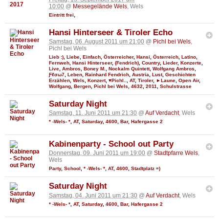
10:00
@
Messegelände Wels
, Wels
Eintritt frei
,
Hansi Hinterseer & Tiroler Echo
Samstag, 06. August 2011 um 21:00
@
Pichl bei Wels
,
Pichl bei Wels
Lieb :)
,
Liebe
,
Einfach
,
Österreicher
,
Hansi
,
Österreich
,
Latino
,
Fernweh
,
Hansi Hinterseer
,
(Fendrich)
,
Country
,
Lieder
,
Konzerte
,
Live
,
Ambros
,
Boney M.
,
Nockalm Quintett
,
Wolfgang Ambros
,
Ƒℓσω7
,
Leben
,
Rainhard Fendrich
,
Austria
,
Lust
,
Geschichten
Erzählen
,
Wels
,
Konzert
,
♥Pichl..
,
AT
,
Tiroler
,
►Laune
,
Open Air
,
Wolfgang
,
Bergen
,
Pichl bei Wels
,
4632
,
2011
,
Schulstrasse
Saturday Night
Samstag, 11. Juni 2011 um 21:30
@
Auf Verdacht
, Wels
* -Wels- *
,
AT
,
Saturday
,
4600
,
Bar
,
Hafergasse 2
Kabinenparty - School out Party
Donnerstag, 09. Juni 2011 um 19:00
@
Stadtpfarre Wels
,
Wels
Party
,
School
,
* -Wels- *
,
AT
,
4600
,
Stadtplatz =)
Saturday Night
Samstag, 04. Juni 2011 um 21:30
@
Auf Verdacht
, Wels
* -Wels- *
,
AT
,
Saturday
,
4600
,
Bar
,
Hafergasse 2