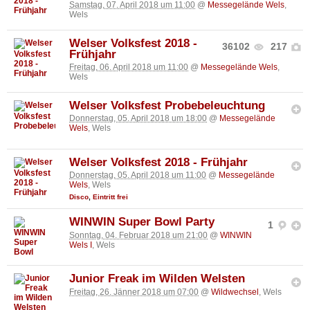
Samstag, 07. April 2018 um 11:00
@
Messegelände Wels
,
Wels
Welser Volksfest 2018 -
36102
217
Frühjahr
Freitag, 06. April 2018 um 11:00
@
Messegelände Wels
,
Wels
Welser Volksfest Probebeleuchtung
Donnerstag, 05. April 2018 um 18:00
@
Messegelände
Wels
, Wels
Welser Volksfest 2018 - Frühjahr
Donnerstag, 05. April 2018 um 11:00
@
Messegelände
Wels
, Wels
Disco
,
Eintritt frei
WINWIN Super Bowl Party
1
Sonntag, 04. Februar 2018 um 21:00
@
WINWIN
Wels I
, Wels
Junior Freak im Wilden Welsten
Freitag, 26. Jänner 2018 um 07:00
@
Wildwechsel
, Wels