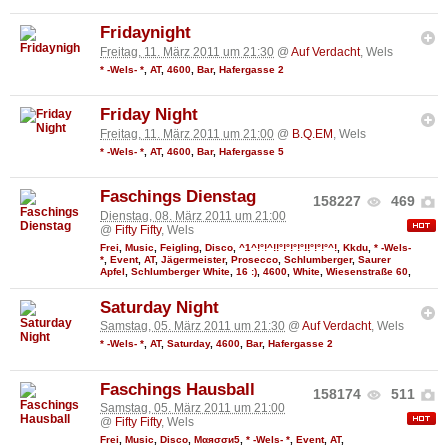
Fridaynight
Freitag, 11. März 2011 um 21:30
@
Auf Verdacht
, Wels
* -Wels- *
,
AT
,
4600
,
Bar
,
Hafergasse 2
Friday Night
Freitag, 11. März 2011 um 21:00
@
B.Q.EM
, Wels
* -Wels- *
,
AT
,
4600
,
Bar
,
Hafergasse 5
Faschings Dienstag
158227
469
Dienstag, 08. März 2011 um 21:00
@
Fifty Fifty
, Wels
Frei
,
Music
,
Feigling
,
Disco
,
^1^!°!^!!°!°!°!°!!°!°!°^!
,
Kkdu
,
* -Wels-
*
,
Event
,
AT
,
Jägermeister
,
Prosecco
,
Schlumberger
,
Saurer
Apfel
,
Schlumberger White
,
16 :)
,
4600
,
White
,
Wiesenstraße 60
,
Saturday Night
Samstag, 05. März 2011 um 21:30
@
Auf Verdacht
, Wels
* -Wels- *
,
AT
,
Saturday
,
4600
,
Bar
,
Hafergasse 2
Faschings Hausball
158174
511
Samstag, 05. März 2011 um 21:00
@
Fifty Fifty
, Wels
Frei
,
Music
,
Disco
,
Мαяσσи5
,
* -Wels- *
,
Event
,
AT
,