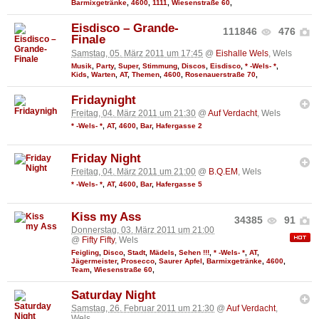
Barmixgetränke
,
4600
,
1111
,
Wiesenstraße 60
,
Eisdisco – Grande-
111846
476
Finale
Samstag, 05. März 2011 um 17:45
@
Eishalle Wels
, Wels
Musik
,
Party
,
Super
,
Stimmung
,
Discos
,
Eisdisco
,
* -Wels- *
,
Kids
,
Warten
,
AT
,
Themen
,
4600
,
Rosenauerstraße 70
,
Fridaynight
Freitag, 04. März 2011 um 21:30
@
Auf Verdacht
, Wels
* -Wels- *
,
AT
,
4600
,
Bar
,
Hafergasse 2
Friday Night
Freitag, 04. März 2011 um 21:00
@
B.Q.EM
, Wels
* -Wels- *
,
AT
,
4600
,
Bar
,
Hafergasse 5
Kiss my Ass
34385
91
Donnerstag, 03. März 2011 um 21:00
@
Fifty Fifty
, Wels
Feigling
,
Disco
,
Stadt
,
Mädels
,
Sehen !!!
,
* -Wels- *
,
AT
,
Jägermeister
,
Prosecco
,
Saurer Apfel
,
Barmixgetränke
,
4600
,
Team
,
Wiesenstraße 60
,
Saturday Night
Samstag, 26. Februar 2011 um 21:30
@
Auf Verdacht
,
Wels