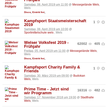
Samstag, 06. April 2019 um 11:00
@
Messegelände Wels
,
Wels
Disco
,
Eintritt frei
,
Kampfsport Staatsmeisterschaft
1
2019
Samstag, 06. April 2019 um 10:00
@
Sportmittelschule wels
, Wels
Welser Volksfest 2019 -
62002
405
Frühjahr
Freitag, 05. April 2019 um 11:00
@
Messegelände Wels
,
Wels
Disco
,
Eintritt frei
,
Kampfsport Charity Family &
1
Friends
Samstag, 30. März 2019 um 09:00
@
Budokan
Wels
, Wels
Prime Time - Jetzt sind
16316
482
wir Programm
Samstag, 17. November 2018 um 19:00
@
Stadthalle
Wels
, Wels