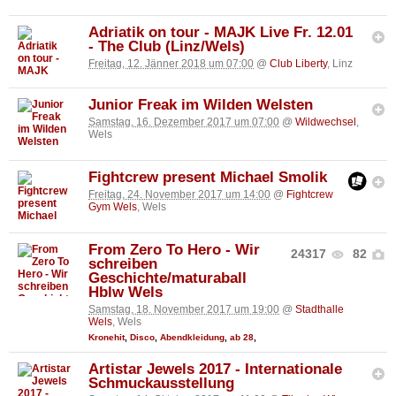
Adriatik on tour - MAJK Live Fr. 12.01
- The Club (Linz/Wels)
Freitag, 12. Jänner 2018 um 07:00
@
Club Liberty
, Linz
Junior Freak im Wilden Welsten
Samstag, 16. Dezember 2017 um 07:00
@
Wildwechsel
,
Wels
Fightcrew present Michael Smolik
Freitag, 24. November 2017 um 14:00
@
Fightcrew
Gym Wels
, Wels
From Zero To Hero - Wir
24317
82
schreiben
Geschichte/maturaball
Hblw Wels
Samstag, 18. November 2017 um 19:00
@
Stadthalle
Wels
, Wels
Kronehit
,
Disco
,
Abendkleidung
,
ab 28
,
Artistar Jewels 2017 - Internationale
Schmuckausstellung