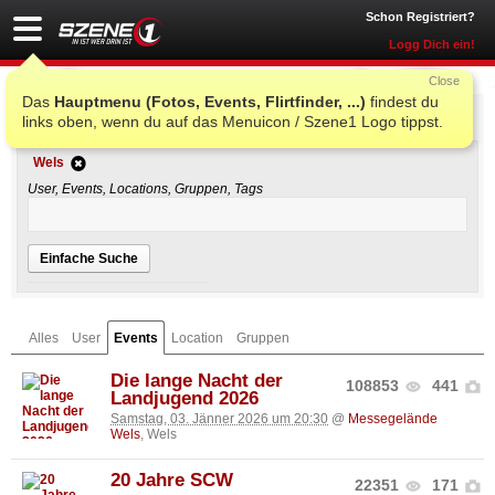
Schon Registriert?
Logg Dich ein!
Close
Das
Hauptmenu (Fotos, Events, Flirtfinder, ...)
findest du
Einfache Suche
links oben, wenn du auf das Menuicon / Szene1 Logo tippst.
Wels
User, Events, Locations, Gruppen, Tags
Einfache Suche
Alles
User
Events
Location
Gruppen
Die lange Nacht der
108853
441
Landjugend 2026
Samstag, 03. Jänner 2026 um 20:30
@
Messegelände
Wels
, Wels
20 Jahre SCW
22351
171