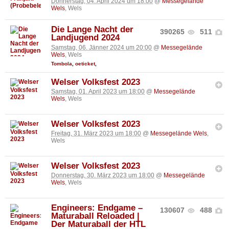
Donnerstag, 04. April 2024 um 18:00
@
Messegelände
Wels
, Wels
Die Lange Nacht der
390265
511
Landjugend 2024
Samstag, 06. Jänner 2024 um 20:00
@
Messegelände
Wels
, Wels
Tombola
,
oeticket
,
Welser Volksfest 2023
Samstag, 01. April 2023 um 18:00
@
Messegelände
Wels
, Wels
Welser Volksfest 2023
Freitag, 31. März 2023 um 18:00
@
Messegelände Wels
,
Wels
Welser Volksfest 2023
Donnerstag, 30. März 2023 um 18:00
@
Messegelände
Wels
, Wels
Engineers: Endgame –
130607
488
Maturaball Reloaded |
Der Maturaball der HTL