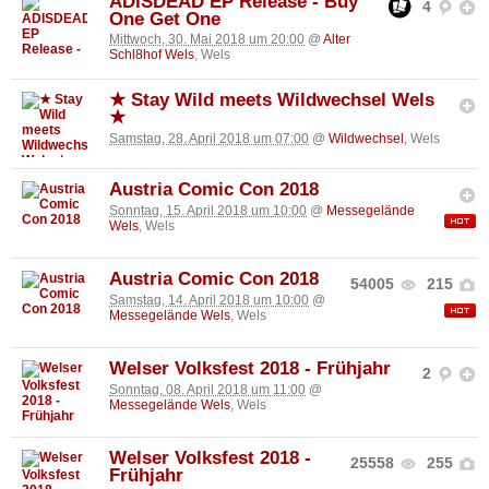
ADISDEAD EP Release - Buy
4
One Get One
Mittwoch, 30. Mai 2018 um 20:00
@
Alter
Schl8hof Wels
, Wels
★ Stay Wild meets Wildwechsel Wels
★
Samstag, 28. April 2018 um 07:00
@
Wildwechsel
, Wels
Austria Comic Con 2018
Sonntag, 15. April 2018 um 10:00
@
Messegelände
Wels
, Wels
Austria Comic Con 2018
54005
215
Samstag, 14. April 2018 um 10:00
@
Messegelände Wels
, Wels
Welser Volksfest 2018 - Frühjahr
2
Sonntag, 08. April 2018 um 11:00
@
Messegelände Wels
, Wels
Welser Volksfest 2018 -
25558
255
Frühjahr