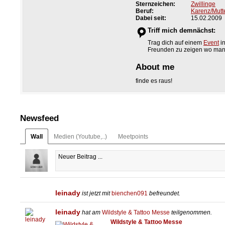
Sternzeichen:
Zwillinge
Beruf:
Karenz/Mutt
Dabei seit:
15.02.2009
Triff mich demnächst:
Trag dich auf einem
Event
in
Freunden zu zeigen wo man di
About me
finde es raus!
Newsfeed
Wall
Medien (Youtube,..)
Meetpoints
leinady
ist jetzt mit
bienchen091
befreundet.
leinady
hat am
Wildstyle & Tattoo Messe
teilgenommen.
Wildstyle & Tattoo Messe