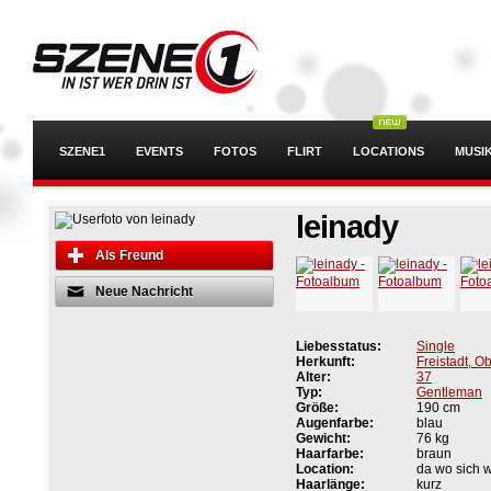
SZENE1
EVENTS
FOTOS
FLIRT
LOCATIONS
MUSI
leinady
Als Freund
Neue Nachricht
Liebesstatus:
Single
Herkunft:
Freistadt, O
Alter:
37
Typ:
Gentleman
Größe:
190 cm
Augenfarbe:
blau
Gewicht:
76 kg
Haarfarbe:
braun
Location:
da wo sich w
Haarlänge:
kurz