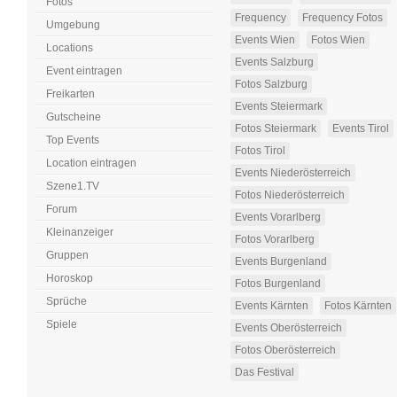
Fotos
Frequency
Frequency Fotos
Umgebung
Events Wien
Fotos Wien
Locations
Events Salzburg
Event eintragen
Fotos Salzburg
Freikarten
Events Steiermark
Gutscheine
Fotos Steiermark
Events Tirol
Top Events
Fotos Tirol
Location eintragen
Events Niederösterreich
Szene1.TV
Fotos Niederösterreich
Forum
Events Vorarlberg
Kleinanzeiger
Fotos Vorarlberg
Gruppen
Events Burgenland
Horoskop
Fotos Burgenland
Sprüche
Events Kärnten
Fotos Kärnten
Spiele
Events Oberösterreich
Fotos Oberösterreich
Das Festival