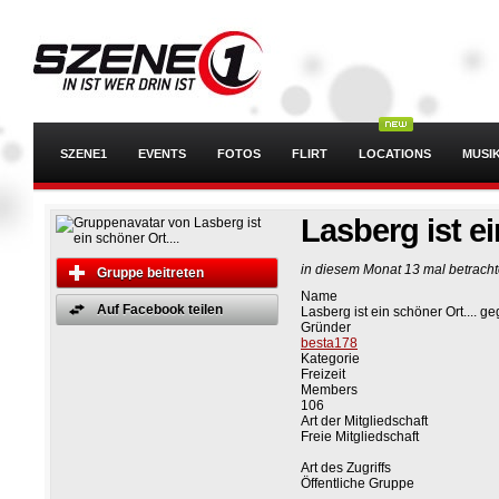
SZENE1
EVENTS
FOTOS
FLIRT
LOCATIONS
MUSI
Lasberg ist ei
in diesem Monat 13 mal betracht
Gruppe beitreten
Name
Auf Facebook teilen
Lasberg ist ein schöner Ort.... 
Gründer
besta178
Kategorie
Freizeit
Members
106
Art der Mitgliedschaft
Freie Mitgliedschaft
Art des Zugriffs
Öffentliche Gruppe