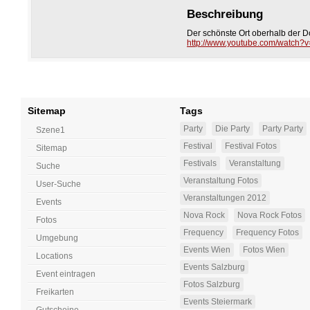
Beschreibung
Der schönste Ort oberhalb der Do
http://www.youtube.com/watch
Sitemap
Tags
Party
Die Party
Party Party
Szene1
Festival
Festival Fotos
Sitemap
Festivals
Veranstaltung
Suche
Veranstaltung Fotos
User-Suche
Veranstaltungen 2012
Events
Nova Rock
Nova Rock Fotos
Fotos
Frequency
Frequency Fotos
Umgebung
Events Wien
Fotos Wien
Locations
Events Salzburg
Event eintragen
Fotos Salzburg
Freikarten
Events Steiermark
Gutscheine