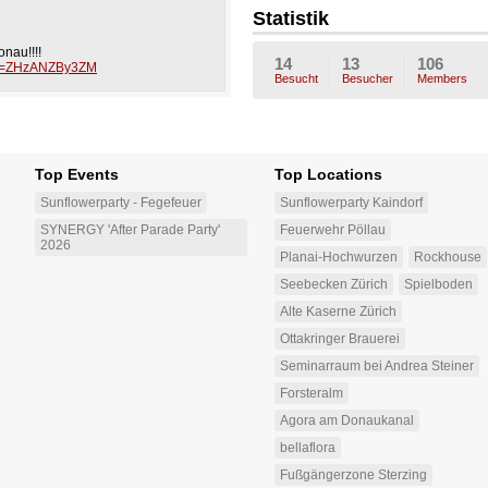
989
990
a
Statistik
nau!!!!
14
13
106
?v=ZHzANZBy3ZM
Besucht
Besucher
Members
Top Events
Top Locations
Sunflowerparty - Fegefeuer
Sunflowerparty Kaindorf
SYNERGY 'After Parade Party'
Feuerwehr Pöllau
2026
Planai-Hochwurzen
Rockhouse
Seebecken Zürich
Spielboden
Alte Kaserne Zürich
Ottakringer Brauerei
Seminarraum bei Andrea Steiner
Forsteralm
Agora am Donaukanal
bellaflora
Fußgängerzone Sterzing