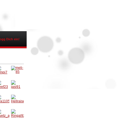
ogg Dich ein!
empi7
meli-85
eef23
jasi91
va110
Hellrais
90
er
uetz_
Ringal9