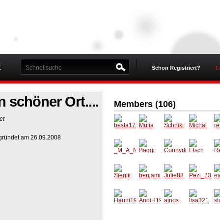
K
Schon Registriert?
L
n schöner Ort....
Members (106)
et
gegründet am 26.09.2008
besta1
Mulia
Schniki
Michal
r
78
_M_A_
Baggi
Connyd
Etsch
R
N_I
ieGute
Siegiii
benjami
Julie88
Pezi_23
e
nh
04
5
Hauni1
AndiH1
ajnos
lisa321
st