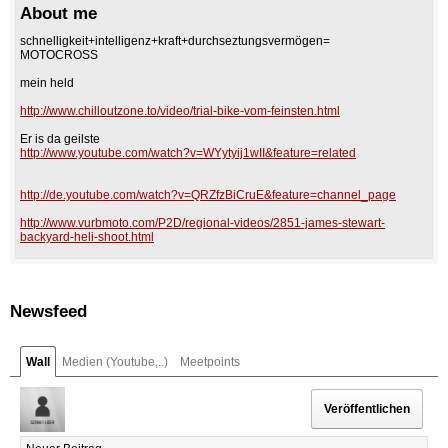
About me
schnelligkeit+intelligenz+kraft+durchseztungsvermögen=
MOTOCROSS
mein held
http://www.chilloutzone.to/video/trial-bike-vom-feinsten.html
Er is da geilste
http://www.youtube.com/watch?v=WYytyij1wII&feature=related
http://de.youtube.com/watch?v=QRZfzBiCruE&feature=channel_page
http://www.vurbmoto.com/P2D/regional-videos/2851-james-stewart-
backyard-heli-shoot.html
Newsfeed
Wall
Medien (Youtube,..)
Meetpoints