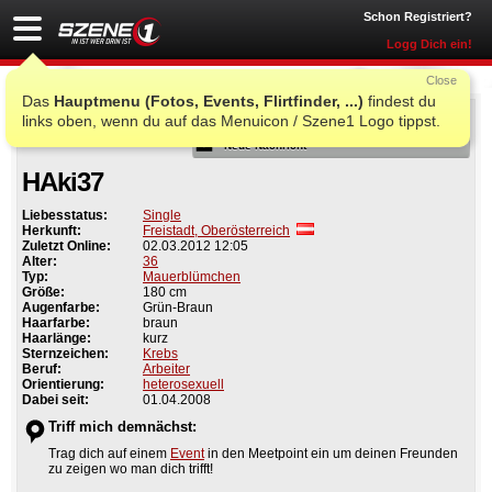
Schon Registriert?
Logg Dich ein!
Close
Das
Hauptmenu (Fotos, Events, Flirtfinder, ...)
findest du
Als Freund
links oben, wenn du auf das Menuicon / Szene1 Logo tippst.
Neue Nachricht
HAki37
Liebesstatus:
Single
Herkunft:
Freistadt, Oberösterreich
Zuletzt Online:
02.03.2012 12:05
Alter:
36
Typ:
Mauerblümchen
Größe:
180 cm
Augenfarbe:
Grün-Braun
Haarfarbe:
braun
Haarlänge:
kurz
Sternzeichen:
Krebs
Beruf:
Arbeiter
Orientierung:
heterosexuell
Dabei seit:
01.04.2008
Triff mich demnächst:
Trag dich auf einem
Event
in den Meetpoint ein um deinen Freunden
zu zeigen wo man dich trifft!