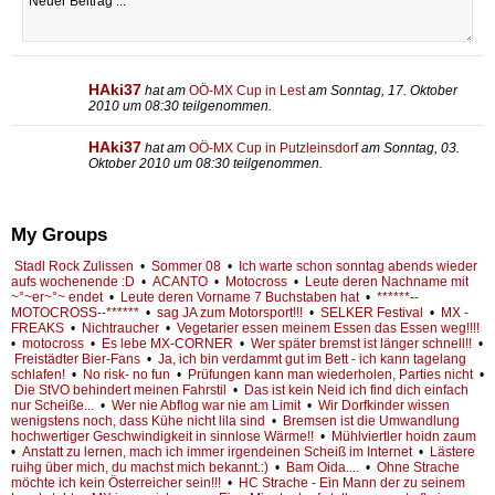
HAki37
hat am
OÖ-MX Cup in Lest
am Sonntag, 17. Oktober
2010 um 08:30 teilgenommen.
HAki37
hat am
OÖ-MX Cup in Putzleinsdorf
am Sonntag, 03.
Oktober 2010 um 08:30 teilgenommen.
My Groups
Stadl Rock Zulissen
•
Sommer 08
•
Ich warte schon sonntag abends wieder
aufs wochenende :D
•
ACANTO
•
Motocross
•
Leute deren Nachname mit
~°~er~°~ endet
•
Leute deren Vorname 7 Buchstaben hat
•
******--
MOTOCROSS--******
•
sag JA zum Motorsport!!!
•
SELKER Festival
•
MX -
FREAKS
•
Nichtraucher
•
Vegetarier essen meinem Essen das Essen weg!!!!
•
motocross
•
Es lebe MX-CORNER
•
Wer später bremst ist länger schnell!!
•
Freistädter Bier-Fans
•
Ja, ich bin verdammt gut im Bett - ich kann tagelang
schlafen!
•
No risk- no fun
•
Prüfungen kann man wiederholen, Parties nicht
•
Die StVO behindert meinen Fahrstil
•
Das ist kein Neid ich find dich einfach
nur Scheiße...
•
Wer nie Abflog war nie am Limit
•
Wir Dorfkinder wissen
wenigstens noch, dass Kühe nicht lila sind
•
Bremsen ist die Umwandlung
hochwertiger Geschwindigkeit in sinnlose Wärme!!
•
Mühlviertler hoidn zaum
•
Anstatt zu lernen, mach ich immer irgendeinen Scheiß im Internet
•
Lästere
ruihg über mich, du machst mich bekannt.:)
•
Bam Oida....
•
Ohne Strache
möchte ich kein Österreicher sein!!!
•
HC Strache - Ein Mann der zu seinem