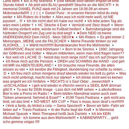
Land steht
•
MX is my sickness
•
Eine Minute doof stellen erspart oft eine
Stunde Arbeit
•
Ab jetzt wird BLAU gewählt!!! Strache an die MACHT!
•
In
memorial DANIEL PUNZ starb mit 24 Jahren am 18.08.08 an einem
Motorradunfall!!!! :( :( :( :(
•
Daniel Punz - in unseren Herzen lebst du ewig
weiter
•
MX-Riders do it better
•
Alles was ich nicht mehr weiß, ist NIE
passiert ... !!!
•
Ich bin nicht stur! Ich habe nur recht!
•
Ich lebe jeden Tag als
wärs mein Letzter †
•
HC Strache 4 Ever
•
Verrückt und Stolz drauf!
•
Wenn
MX racing einfach wäre, würde es Fußball heißen!
•
Bahnübergänge sind die
härtesten Drogen!! ein Zug und du bist weg!!
•
★Dein NEID ist meine
ANERKENNUNG! Dein HASS - Mein SIEG!!★
•
MX-Riders
•
Es gibt immer 2
Meinungen...MEINE und die FALSCHE!!!
•
Meine Freunde trinken zu viel
ALKOHOL... :)
•
Wählt mich!!!!!!!! Bundeskanzler from the Mühlviertel.
•
AKRAPOVIC-Racer sind Höhrbarer !
•
Born to be Sinnlos
•
1990: Jahrgang
der Göttinnen und Götter
•
Warum mitdenken, wenn man blöd fragen kann??
•
Nur weil ich LACHE :D - heisst das noch lange nichT das ich auf Drogen bin
•
Ich freue mich auf die Pension
•
DREH und SCHWING die HAND - und geh
mit MIR ins ABENTEUERLAND !
•
Ich brauche neue Freunde, die alten
wissen zu viel
•
Ich besitze die Fähigkeit, stundenlang nur scheiße zu reden...
:D
•
Ich freu mich schon morgens drauf abends wieder ins bett zu gehn
•
Was
mich nicht umbringt, macht mich nur stärker!
•
Ich blinke nicht weil es keinen
was angeht wo ich hinfahre
•
RECHTS is´s Gas! Oida! ...reeeechts!!!
•
unSCHLAGbar
•
i geh erst wieder in d'kirchn wenn's a SEIDL BAR drinnan
gibt !!!
•
Tu was für DEIN Image - Lass dich mit MIR sehen
•
a alkoholfreies
Bier is wie a Porno im Radio !
•
Beim letzten Abendmal waren auch zwei
Türken anwesend. Nehmet & Esset^^
•
#199 Travis Pastrana
•
geh nicht ans
limit, sei das limit
•
NÖ-WEST -MX CUP
•
Pass`n muas, kosn deaf`s nix!!!!!!!!!
•
I trink a fanta, du trinkst a cola -> Sama Spezies!!!
•
Bevor wir falln--Falln wir
lieber auf
•
Travis Pastrana
•
In der Ruhe liegt die Kraft
•
In Memorial
Michael Spacek
•
Mein Therapeut heißt Jack Daniels
•
Ich bin KEIN
Alkoholiker - Ich komme aus dem Mühlviertel!!!
•
KABINENPARTY..... geht
scho gemma voigas !!!!!