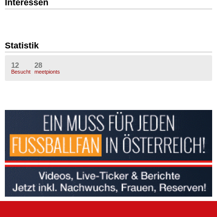
Interessen
Statistik
12
28
Besucht
meetpionts