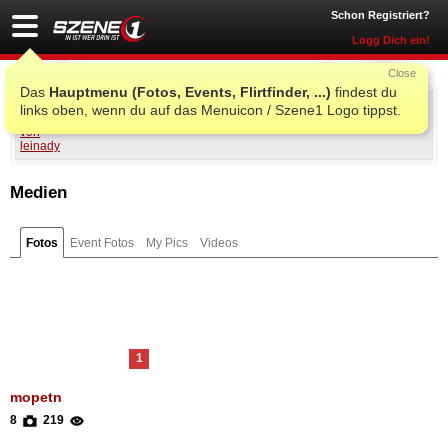
Schon Registriert?
Logg Dich ein!
Close
Das
Hauptmenu (Fotos, Events, Flirtfinder, ...)
findest du
leinady
links oben, wenn du auf das Menuicon / Szene1 Logo tippst.
Medien
Fotos
Event Fotos
My Pics
Videos
1
mopetn
8
219