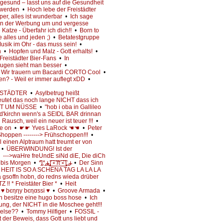
ist gesund – lasst uns auf die Gesundheit
r werden
•
Hoch lebe der Freistädter
per, alles ist wunderbar
•
Ich sage
 in der Werbung um und vergesse
Katze - Überfahr ich dich!!
•
Born to
 alles und jeden ;)
•
Betatestgruppe
usik im Ohr - das muss sein!
•
n
•
Hopfen und Malz - Gott erhalts!
•
Freistädter Bier-Fans
•
In
ugen sieht man besser
•
Wir trauern um Bacardi CORTO Cool
•
n? - Weil er immer auflegt xDD
•
EISTÄDTER
•
Asylbetrug heißt
eutet das noch lange NICHT dass ich
T UM NÜSSE
•
"hob i oba in Gallileo
n d'kirchn wenn's a SEIDL BAR drinnan
 Rausch, weil ein neuer ist teuer !!!
•
ne on
•
☛☛ Yves LaRock ☚☚
•
Peter
oppen --------> Frühschoppen!!!
•
einen Alptraum hatt treumt er von
•
ÜBERWINDUNG! Ist der
•
--->waHre freUndE siNd diE, Die diCh
- bis Morgen
•
*̡͌l̡*̡̡ ̴̡ı̴̴̡ ̡̡͡|̲̲̲͡͡͡ ̲▫̲͡ ̲̲̲͡͡π̲̲͡͡ ̲̲͡▫̲̲͡͡ ̲|̡̡̡ ̡ ̴̡ı̴
•
Der Sinn
HEIT IS SO A SCHENA TAG LA LA LA
gsoffn hobn, do redns wieda drüber
 * Freistäter Bier *
•
Heit
♥ bєηηy bєηαssі ♥
•
Groove Armada
•
h besitze eine hugo boss hose
•
Ich
ung, der NICHT in die Moschee geht!!!
 else??
•
Tommy Hilfiger
•
FOSSIL -
t der Beweis, dass Gott uns liebt und