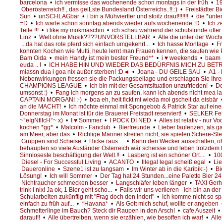
barcelona
•
ich vermisse das wochenende schon montags in der früh
•
19
Oberösterreich!! , das geiLste Bundesland Österreichs..!!.:)
•
Freistädter Bi
Sun
•
unSCHLAGbar
•
i bin a Mühviertler und stoitz drauf!!!!!!!
•
die *unte
=D
•
Ich warte schon sonntag abends wieder aufs wochenende :D
•
Ich z
Teile !!!
•
i like my mökmaschin
•
ich schau während der schulstunde öfter a
Linz
•
Welt ohne Musik????UNVORSTELLBAR
•
Alle die unter der Woc
...da hat das rote pferd sich einfach umgekehrt...
•
Ich hasse Montage
•
Fr
konnten Kochen wie Mutti, heute lernt man Frauen kennen, die saufen wi
Bam Oida
•
mein Handy ist mein bester Freund**
•
i ♥ weekends
•
baam o
euda .. !
•
ICH HABE HIN UND WIEDER DAS BEDÜRFNIS MICH ZU BET
miassn dua i goa nix außer sterben! :D◄
•
Joana - DU GEILE SAU
•
A1 -
Nebenwirkungen fressen sie die Packungsbeilage und erschlagen Sie Ihre
CHAMPIONS LEAGUE
•
Ich bin mit der Gesamtsituation unzufrieden!
•
De
umsonst :)
•
Fang ich morgens an zu saufen, kann ich abends nicht mea l
CAPTAIN MORGAN! :-)
•
boa eh, heit fickt mi wieda moi gscheit da eisbär
an die MACHT!
•
Ich möchte einmal mit Spongebob & Patrick Star auf ei
Donnerstag im Monat ist für die Brauerei Freistadt reserviert!
•
SELKER Fes
~°eIgNtlIcH°~ x)
•
I ♥ Sommer
•
I POCK DI NED
•
Alles ist relativ - nur V
kochen *gg*
•
Malcolm - Fanclub
•
Bierfreunde
•
Lieber faulenzen, als ga
am Meer, aber das
•
Richtige Männer streiten nicht, sie spielen Schere-St
Gruppen sind Scheise
•
Hicke raus ...
•
Kann den Wecker ausschalten, 
behaupten so viele Ausländer Österreich wär scheisse und leben trotzdem 
Sinnloseste beschäftigung der Welt.!!
•
Lasberg ist ein schöner Ort....
•
100
Diesel - For Successful Living
•
ACANTO
•
Illegal legal scheiß egal
•
Lie
Daueronline
•
Szene1 ist zu langsam
•
Im Winter ab in die Karibik:-)
•
Bi
Lösung!
•
Ich will Sommer
•
Der Tag hat 24 Stunden...eine Palette Bier 2
Nichtraucher schmecken besser
•
Langschläfer leben länger
•
TAXI Gerha
trink i nix! Ja ok, 1 Bier geht scho...
•
Falls wir uns verlieren - ich bin an de
Schularbeiten zukünftig mit "Frag doch den Inder!"
•
Ich komme nicht so sp
einfach zu früh auf...
•
*Havana*
•
Als Gott mich schuf, wollte er angeben
Schmetterlinge im Bauch? Steck dir Raupen in den Arsch!
•
cafe Auszeit
•
darauf!!
•
Alle übertreiben, wenn sie erzählen, wie besoffen ich war!
•
Alle