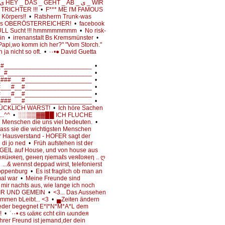
 TRICHTER !!!
•
F*** ME I'M FAMOUS
s Körpers!!
•
Ratsherrn Trunk-was
 und es OBERÖSTERREICHER!
•
facebook
ULL Sucht !!! hmmmmmmmm
•
No risk-
bin
•
irrenanstalt Bs Kremsmünster
•
api,wo komm ich her?" "Vom Storch."
 ja nicht so oft.
•
·٠•● David Guetta
_#_________________________
•
__#________________________
•
_###___#___________________
•
#___#__#___________________
•
#___#__#___________________
•
_###___#___________________
•
LÜCKLICH WARST!
•
Ich höre Sachen
...^^
•
░░▒▒▓▓██ ICH FLUCHE
n Menschen die uns viel bedeuten.
•
ss sie die wichtigsten Menschen
r Hausverstand - HOFER sagt der
 di jo ned
•
Früh aufstehen ist der
GEIL auf House, und von house aus
вeяüняeη, geнeη ηiemaℓs veяℓoяeη .. ღ
•
...& wennst deppad wirst, telefonierst
oppenburg
•
Es ist fraglich ob man an
mal war
•
Meine Freunde sind
 mir nachts aus, wie lange ich noch
IR UND GEMEIN
•
<3... Das Aussehen
ammen bLeibt... <3
•
▄Zeiten ändern
der begegnet E*I*N*M*A*L dem
!!
•
˙·٠• єs ωäяє єcht єiin ωundeя
rer Freund ist jemand,der dein