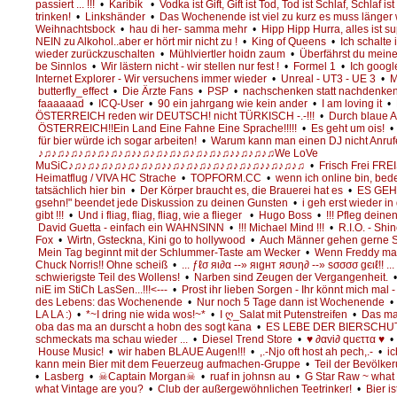
passiert ... !!!
•
Karibik
•
Vodka ist Gift, Gift ist Tod, Tod ist Schlaf, Schlaf 
trinken!
•
Linkshänder
•
Das Wochenende ist viel zu kurz es muss länge
Weihnachtsbock
•
hau di her- samma mehr
•
Hipp Hipp Hurra, alles ist su
NEIN zu Alkohol..aber er hört mir nicht zu !
•
King of Queens
•
Ich schalte
wieder zurückzuschalten
•
Mühlviertler hoidn zaum
•
Überfährst du meine 
be Sinnlos
•
Wir lästern nicht - wir stellen nur fest !
•
Formel 1
•
Ich google
Internet Explorer - Wir versuchens immer wieder
•
Unreal - UT3 - UE 3
•
M
butterfly_effect
•
Die Ärzte Fans
•
PSP
•
nachschenken statt nachdenke
faaaaaad
•
ICQ-User
•
90 ein jahrgang wie kein ander
•
I am loving it
•
ÖSTERREICH reden wir DEUTSCH! nicht TÜRKISCH -.-!!!
•
Durch blaue A
ÖSTERREICH!!Ein Land Eine Fahne Eine Sprache!!!!!
•
Es geht um ois!
•
für bier würde ich sogar arbeiten!
•
Warum kann man einen DJ nicht Anrufe
♪♫♪♫♪♫♪♫♪♫♪♫♪♫♪♪♫♪♫♪♫♪♫♪♫♪♫♪♫♪♪♫♪♫♪♫We LoVe
MuSiC♪♫♪♫♪♫♪♫♪♫♪♫♪♫♪♪♫♪♫♪♫♪♫♪♫♪♫♪♫♪♪♫♪♫♪♫
•
Frisch Frei FR
Heimatflug / VIVA HC Strache
•
TOPFORM.CC
•
wenn ich online bin, bed
tatsächlich hier bin
•
Der Körper braucht es, die Brauerei hat es
•
ES GEH
gsehn!" beendet jede Diskussion zu deinen Gunsten
•
i geh erst wieder i
gibt !!!
•
Und i fliag, fliag, fliag, wie a flieger
•
Hugo Boss
•
!!! Pfleg deinen
David Guetta - einfach ein WAHNSINN
•
!!! Michael Mind !!!
•
R.I.O. - Shi
Fox
•
Wirtn, Gsteckna, Kini go to hollywood
•
Auch Männer gehen gerne Sh
Mein Tag beginnt mit der Schlummer-Taste am Wecker
•
Wenn Freddy mal 
Chuck Norris!! Ohne scheiß
•
... ƒℓσ яι∂α --» яιgнт яσυη∂ --» ѕσσσσ gєιℓ!! ...
schwierigste Teil des Wollens!
•
Narben sind Zeugen der Vergangenheit.
niE im StiCh LasSen...!!!<---
•
Prost ihr lieben Sorgen - Ihr könnt mich mal 
des Lebens: das Wochenende
•
Nur noch 5 Tage dann ist Wochenende
•
LA LA :)
•
*~I dring nie wida wos!~*
•
I ღ_Salat mit Putenstreifen
•
Das ma 
oba das ma an durscht a hobn des sogt kana
•
ES LEBE DER BIERSCHUTZ !!
schmeckats ma schau wieder ...
•
Diesel Trend Store
•
♥ ∂αvі∂ quєττα ♥
•
House Music!
•
wir haben BLAUE Augen!!!
•
,.-Njo oft host ah pech,.-
•
ic
kann mein Bier mit dem Feuerzeug aufmachen-Gruppe
•
Teil der Bevölker
•
Lasberg
•
☠Captain Morgan☠
•
ruaf in johnsn au
•
G Star Raw ~ what
what Vintage are you?
•
Club der außergewöhnlichen Teetrinker!
•
Bier is