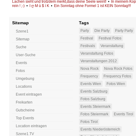
Lachen sieht und trotzdem merkt,dass deine Seele weint!
•
In meinem Kopf i
rein ! ;-)
•
I ღ M ù $ ì K
•
Ein Sonntag ohne Formel 1 ist KEIN Sonntag!!!
Sitemap
Tags
Party
Die Party
Party Party
Szene1
Festival
Festival Fotos
Sitemap
Festivals
Veranstaltung
Suche
Veranstaltung Fotos
User-Suche
Veranstaltungen 2012
Events
Nova Rock
Nova Rock Fotos
Fotos
Frequency
Frequency Fotos
Umgebung
Events Wien
Fotos Wien
Locations
Events Salzburg
Event eintragen
Fotos Salzburg
Freikarten
Events Steiermark
Gutscheine
Fotos Steiermark
Events Tirol
Top Events
Fotos Tirol
Location eintragen
Events Niederösterreich
Szene1.TV