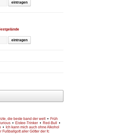
eintragen
Festgelände
eintragen
zte, die beste band der welt
•
Früh
Furious
•
Eistee-Trinker
•
Red-Bull
•
n
•
Ich kann mich auch ohne Alkohol
 Fußballgott aller Götter der fc