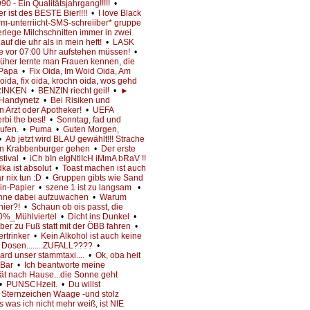
90 - Ein Qualitätsjahrgang!!!!!
•
er ist des BESTE Bier!!!!
•
I love Black
rm-unterriicht-SMS-schreiiber* gruppe
erlege Milchschnitten immer in zwei
uf die uhr als in mein heft!
•
LASK
he vor 07:00 Uhr aufstehen müssen!
•
üher lernte man Frauen kennen, die
e Papa
•
Fix Oida, Im Woid Oida, Am
ida, fix oida, krochn oida, wos gehd
RINKEN
•
BENZIN riecht geil!
•
►
 Handynetz
•
Bei Risiken und
n Arzt oder Apotheker!
•
UEFA
rbi the best!
•
Sonntag, fad und
aufen.
•
Puma
•
Guten Morgen,
•
Ab jetzt wird BLAU gewählt!!! Strache
nen Krabbenburger gehen
•
Der erste
tival
•
iCh bIn eIgNtlIcH iMmA bRaV !!
odka ist absolut
•
Toast machen ist auch
r nix tun :D
•
Gruppen gibts wie Sand
ein-Papier
•
szene 1 ist zu langsam
•
ohne dabei aufzuwachen
•
Warum
hier?!
•
Schaun ob ois passt, die
%_Mühlviertel
•
Dicht ins Dunkel
•
ber zu Fuß statt mit der ÖBB fahren
•
ertrinker
•
Kein Alkohol ist auch keine
4 Dosen........ZUFALL????
•
rd unser stammtaxi....
•
Ok, oba heit
r Bar
•
Ich beantworte meine
ät nach Hause...die Sonne geht
•
PUNSCHzeit.
•
Du willst
Sternzeichen Waage -und stolz
s was ich nicht mehr weiß, ist NIE