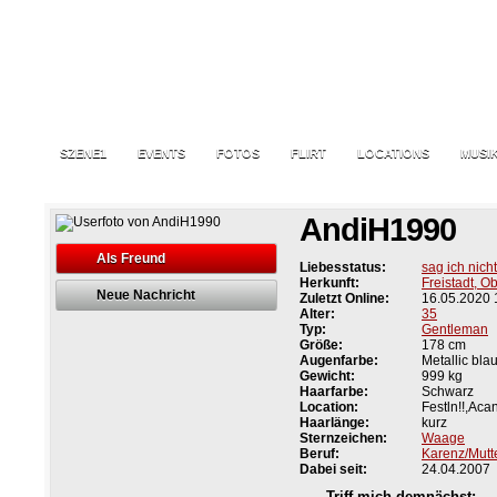
SZENE1
EVENTS
FOTOS
FLIRT
LOCATIONS
MUSI
AndiH1990
Als Freund
Liebesstatus:
sag ich nicht
Herkunft:
Freistadt, O
Neue Nachricht
Zuletzt Online:
16.05.2020 
Alter:
35
Typ:
Gentleman
Größe:
178 cm
Augenfarbe:
Metallic bla
Gewicht:
999 kg
Haarfarbe:
Schwarz
Location:
Festln!!,Aca
Haarlänge:
kurz
Sternzeichen:
Waage
Beruf:
Karenz/Mutt
Dabei seit:
24.04.2007
Triff mich demnächst: