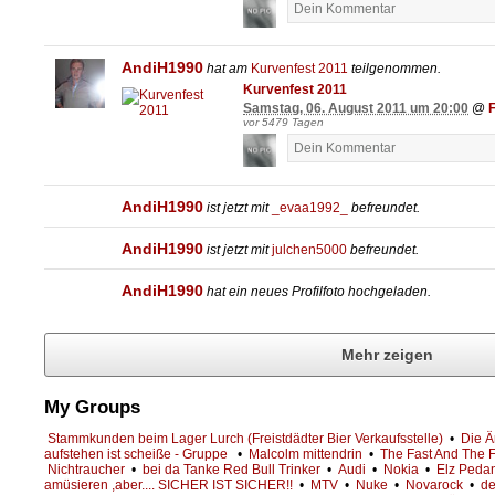
AndiH1990
hat am
Kurvenfest 2011
teilgenommen.
Kurvenfest 2011
Samstag, 06. August 2011 um 20:00
@
vor 5479 Tagen
AndiH1990
ist jetzt mit
_evaa1992_
befreundet.
AndiH1990
ist jetzt mit
julchen5000
befreundet.
AndiH1990
hat ein neues Profilfoto hochgeladen.
Mehr zeigen
My Groups
Stammkunden beim Lager Lurch (Freistdädter Bier Verkaufsstelle)
•
Die Är
aufstehen ist scheiße - Gruppe
•
Malcolm mittendrin
•
The Fast And The 
Nichtraucher
•
bei da Tanke Red Bull Trinker
•
Audi
•
Nokia
•
Elz Peda
amüsieren ,aber.... SICHER IST SICHER!!
•
MTV
•
Nuke
•
Novarock
•
der