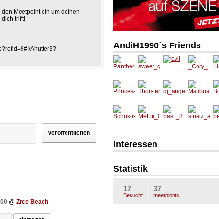
 den Meetpoint ein um deinen
ch trifft!
AndiH1990`s Friends
p?refid=9#!/Ahutter3?
Interessen
Statistik
17
37
Besucht
meetpionts
:00
@
Zrce Beach