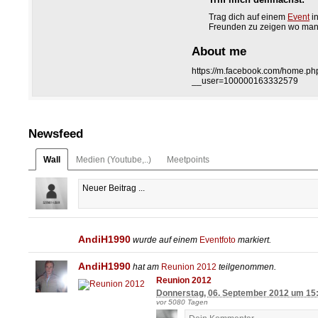
Trag dich auf einem
Event
in
Freunden zu zeigen wo man di
About me
https://m.facebook.com/home.ph
__user=100000163332579
Newsfeed
Wall
Medien (Youtube,..)
Meetpoints
AndiH1990
wurde auf einem
Eventfoto
markiert.
AndiH1990
hat am
Reunion 2012
teilgenommen.
Reunion 2012
Donnerstag, 06. September 2012 um 15
vor 5080 Tagen