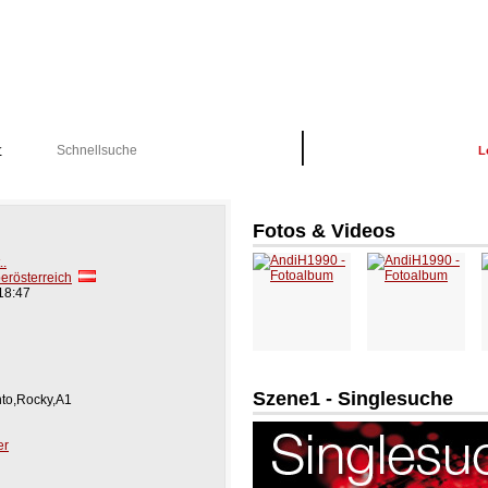
K
Schon Registriert?
L
Fotos & Videos
..
berösterreich
18:47
u
Szene1 - Singlesuche
nto,Rocky,A1
er