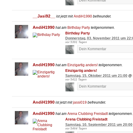
__Jasi92__
ist jetzt mit
AndiH1990
befreundet.
AndiH1990
hat am
Birthday Party
teilgenommen.
Birthday Party
Donnerstag, 03. November 2011 um 22:
vor 5391 Tagen
AndiH1990
hat am
Einzigartig anders!
teilgenommen.
Einzigartig anders!
Samstag, 15. Oktober 2011 um 21:00
@
vor 5411 Tagen
AndiH1990
ist jetzt mit
jassi019
befreundet.
AndiH1990
hat am
Arena Clubbing Freistadt
teilgenommen.
Arena Clubbing Freistadt
Samstag, 10. September 2011 um 20:00
vor 5464 Tagen