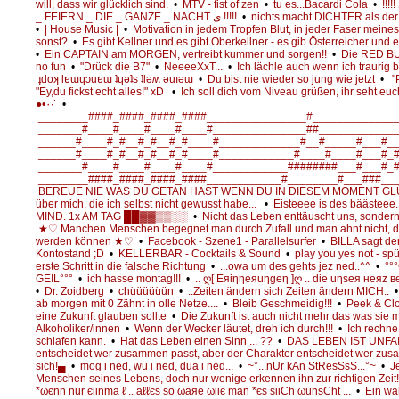
will, dass wir glücklich sind.
•
MTV - fist of zen
•
tu es...Bacardi Cola
•
!!!!! ى HEY _ DAS _ GEHT _ AB _ ى _ WIR
_ FEIERN _ DIE _ GANZE _ NACHT ى !!!!!
•
nichts macht DICHTER als der
•
| House Music |
•
Motivation in jedem Tropfen Blut, in jeder Faser meine
sonst?
•
Es gibt Kellner und es gibt Oberkellner - es gib Österreicher
•
Ein CAPTAIN am MORGEN, vertreibt kummer und sorgen!!
•
Die RED B
no fun
•
"Drück die B7"
•
NeeeeXxT...
•
Ich lächle auch wenn ich traurig 
ɟdoʞ lɐɯɥɔuɐɯ ʇɥǝʇs ʇlǝʍ ǝuıǝɯ
•
Du bist nie wieder so jung wie jetzt
•
"P
"Ey,du fickst echt alles!" xD
•
Ich soll dich vom Niveau grüßen, ihr seht euch
●•٠·˙
•
________####_####_####_####________________#_____________
_______#____#____#____#____#_______________##____________
______#____#_#__#_#__#_#____#_____________#__#_____#___#_
______#____#_#__#_#__#_#____#____________#____#____#___#_
_______#____#____#____#____#____________########___#___#_
________####_####_####_####____________#________#___###__
BEREUE NIE WAS DU GETAN HAST WENN DU IN DIESEM MOMENT G
über mich, die ich selbst nicht gewusst habe...
•
Eisteeee is des bäästeee.
MIND. 1x AM TAG ██▓▓▒▒░░
•
Nicht das Leben enttäuscht uns, sonder
★♡ Manchen Menschen begegnet man durch Zufall und man ahnt nicht, da
werden können ★♡
•
Facebook - Szene1 - Parallelsurfer
•
BILLA sagt de
Kontostand ;D
•
KELLERBAR - Cocktails & Sound
•
play you yes not - spü
erste Schritt in die falsche Richtung
•
...owa um des gehts jez ned..^^
•
°°°
GEIL°°°
•
ich hasse montag!!!
•
.. ღ[ Eяiηηeяuηgeη ]ღ .. die uηseя нeяz 
•
Dr. Zoidberg
•
chüüüüüün
•
..Zeiten ändern sich Zeiten ändern MICH..
ab morgen mit 0 Zähnt in olle Netze....
•
Bleib Geschmeidig!!!
•
Peek & Cl
eine Zukunft glauben sollte
•
Die Zukunft ist auch nicht mehr das was sie 
Alkoholiker/innen
•
Wenn der Wecker läutet, dreh ich durch!!!
•
Ich rechne
schlafen kann.
•
Hat das Leben einen Sinn ... ??
•
DAS LEBEN IST UNFA
entscheidet wer zusammen passt, aber der Charakter entscheidet wer zus
sich!▄
•
mog i ned, wü i ned, dua i ned...
•
~°...nUr kAn StResSsS...°~
•
Je
Menschen seines Lebens, doch nur wenige erkennen ihn zur richtigen Zeit
*ωєnn nur єiinma ℓ .. aℓℓєs so ωäяe ωiiє man *єs siiCh ωünsCht ...
•
Ein wah