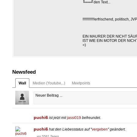
╚══╝den Text...
!!!!!!!!!!!!!erfrischend, politisch, JVP!!!!
EIN MAURER DER NICHT SÄUF
IST WIE EIN MOTOR DER NICHT
=)
Newsfeed
Wall
Medien (Youtube,..)
Meetpoints
puchi6
ist jetzt mit
jassi019
befreundet.
puchi6
hat den Liebesstatus auf "
vergeben
" geändert.
vor 5581 Tagen