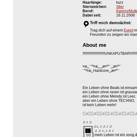
Haarlänge:
kurz
Sternzeichen:
Stier
Beruf:
Karenz/Mutt
Dabei seit:
16.11.2008
Triff mich demnächst:
Trag dich auf einem
Event
in
Freunden zu zeigen wo man di
About me
!!!!!!!!!!!!!!!!!!!!!!!!UNKAPUTBAR!!!!!!!!!!!
¤ø„¸¨°º¤ø„¸¸„ø¤º°¨¸„ø¤º°¨
¨°º¤ø„¸Hardcore¸„ø¤º°¨
Ein Leben ohne Beats ist einsam
ein Leben ohne raven ist grausa
ein Leben ohne Melody ist Leer,
aber ein Leben ohne TECHNO,
ist kein Leben mehr!
░♫░░♫░░♫░░♫░░♫░░♫░░
♫ ♪ ♫
╔══╗♫♪, ♪ ♫ ♪ ♫
║██║ ♫ ♫ ♪, ♪ ♫ ♪
║ (o) ║mein Leben ist ein song &