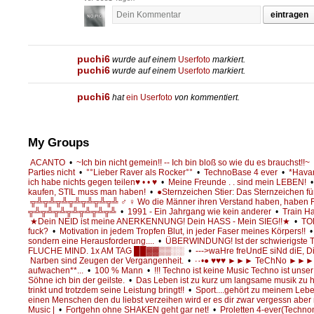
eintragen
puchi6
wurde auf einem
Userfoto
markiert.
puchi6
wurde auf einem
Userfoto
markiert.
puchi6
hat
ein Userfoto
von
kommentiert.
My Groups
ACANTO
•
~Ich bin nicht gemein!! -- Ich bin bloß so wie du es brauchst!!~
Parties nicht
•
°°Lieber Raver als Rocker°°
•
TechnoBase 4 ever
•
*Hava
ich habe nichts gegen teilen♥ • • ♥
•
Meine Freunde . . sind mein LEBEN!
kaufen, STIL muss man haben!
•
●Sternzeichen Stier: Das Sternzeichen fü
╦╩╦╩╦╩╦╩╦╩╦╩╦╩ ♂ ♀ Wo die Männer ihren Verstand haben, haben Fr
╦╩╦╩╦╩╦╩╦╩╦╩╦╩
•
1991 - Ein Jahrgang wie kein anderer
•
Train H
★Dein NEID ist meine ANERKENNUNG! Dein HASS - Mein SIEG!!★
•
TO
fuck?
•
Motivation in jedem Tropfen Blut, in jeder Faser meines Körpers!!
sondern eine Herausforderung....
•
ÜBERWINDUNG! Ist der schwierigste Te
FLUCHE MIND. 1x AM TAG ██▓▓▒▒░░
•
--->waHre freUndE siNd diE, Die
Narben sind Zeugen der Vergangenheit.
•
aufwachen**...
•
100 % Mann
•
!!! Techno ist keine Music Techno ist unser
Söhne ich bin der geilste.
•
Das Leben ist zu kurz um langsame musik zu 
trinkt und trotzdem seine Leistung bringt!!
•
Sport....gehört zu meinem Leb
einen Menschen den du liebst verzeihen wird er es dir zwar vergessn aber 
Music |
•
Fortgehn ohne SHAKEN geht gar net!
•
Proletten 4-ever(Technomusi