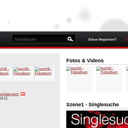
K
Schon Registriert?
L
Fotos & Videos
berösterreich
18:11
Szene1 - Singlesuche