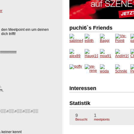
er
puchi6`s Friends
 den Meetpoint ein um deinen
ch trifft!
!!!!!!!!!!!!!!!
,
Interessen
m,
Statistik
♫░░♫░░♫░░♫░░♫░░
9
1
Besucht
meetpionts
 keiner kennt