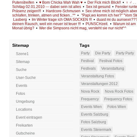
Putenstreifen
•
♥ Bom Chicka Wah Wah ♥
•
Der Fick mich Blick!!
•
♀ ♂ . . 
Schitag 02.01.2010 --- dabei sein ist alles
•
Sex ist gesund
•
Fenster runte
Präsenz zeigen!!!
•
Hardcore-Schmusen
•
Sex ohne mich ist möglich abe
schlafen, trinken, atmen und ficken...**
•
"Papi,wo komm ich her?" "Vom Storc
Lasberg
•
Im Winter trage ich OMA SOCKEN !!!
•
duast mi du aunsexn??
deinen Rausch, weil ein neuer ist teuer !!!
•
PUNSCHzeit.
•
Warum ist am 
Monat übrig?
•
Wer die Simpsons nicht mag, versteht sie nur nicht^^
Sitemap
Tags
Party
Die Party
Party Party
Szene1
Festival
Festival Fotos
Sitemap
Festivals
Veranstaltung
Suche
Veranstaltung Fotos
User-Suche
Veranstaltungen 2012
Events
Nova Rock
Nova Rock Fotos
Fotos
Frequency
Frequency Fotos
Umgebung
Events Wien
Fotos Wien
Locations
Events Salzburg
Event eintragen
Fotos Salzburg
Freikarten
Events Steiermark
Gutscheine