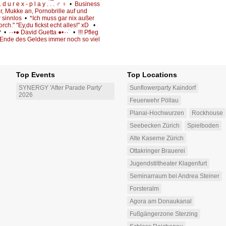
. d u r e x - p l a y . . . ♂ ♀
•
Business
r, Mukke an, Pornobrille auf und
r sinnlos
•
*Ich muss gar nix außer
h." "Ey,du fickst echt alles!" xD
•
?
•
·٠•● David Guetta ●•٠·˙
•
!!! Pfleg
Ende des Geldes immer noch so viel
Top Events
Top Locations
SYNERGY 'After Parade Party'
Sunflowerparty Kaindorf
2026
Feuerwehr Pöllau
Planai-Hochwurzen
Rockhouse
Seebecken Zürich
Spielboden
Alte Kaserne Zürich
Ottakringer Brauerei
Jugendstiltheater Klagenfurt
Seminarraum bei Andrea Steiner
Forsteralm
Agora am Donaukanal
Fußgängerzone Sterzing