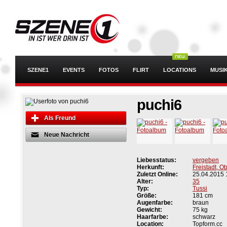
SZENE1
EVENTS
FOTOS
FLIRT
LOCATIONS
MUSI
puchi6
Als Freund
Neue Nachricht
Liebesstatus:
vergeben
Herkunft:
Freistadt, O
Zuletzt Online:
25.04.2015 
Alter:
35
Typ:
Tussi
Größe:
181 cm
Augenfarbe:
braun
Gewicht:
75 kg
Haarfarbe:
schwarz
Location:
Topform.cc