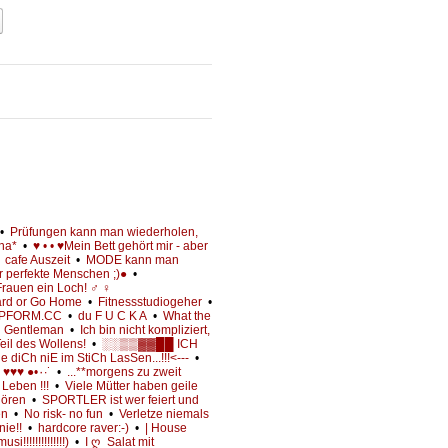
•
Prüfungen kann man wiederholen,
na*
•
♥ • • ♥Mein Bett gehört mir - aber
•
cafe Auszeit
•
MODE kann man
r perfekte Menschen ;)●
•
auen ein Loch! ♂ ♀
ard or Go Home
•
Fitnessstudiogeher
•
PFORM.CC
•
du F U C K A
•
What the
•
Gentleman
•
Ich bin nicht kompliziert,
il des Wollens!
•
░░▒▒▓▓██ ICH
 diCh niE im StiCh LasSen...!!!<---
•
·٠•● ♥♥♥ ►►► TeChNo ►►► ♥♥♥ ●•٠·˙
•
...**morgens zu zweit
 Leben !!!
•
Viele Mütter haben geile
hören
•
SPORTLER ist wer feiert und
en
•
No risk- no fun
•
Verletze niemals
nie!!
•
hardcore raver:-)
•
| House
!!!!!!!!!!!!!!)
•
I ღ_Salat mit