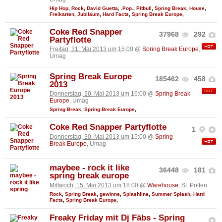
Hip Hop
,
Rock
,
David Guetta
,
.Pop.
,
Pitbull
,
Spring Break
,
House
,
Freikarten
,
Jubiläum
,
Hard Facts
,
Spring Break Europe
,
Coke Red Snapper
37968
292
Partyflotte
Freitag, 31. Mai 2013 um 15:00
@
Spring Break Europe
,
Umag
Spring Break Europe
185462
458
2013
Donnerstag, 30. Mai 2013 um 16:00
@
Spring Break
Europe
, Umag
Spring Break
,
Spring Break Europe
,
Coke Red Snapper Partyflotte
1
Donnerstag, 30. Mai 2013 um 15:00
@
Spring
Break Europe
, Umag
maybee - rock it like
36448
181
spring break europe
Mittwoch, 15. Mai 2013 um 18:00
@
Warehouse
, St. Pölten
Rock
,
Spring Break
,
gewinne
,
Splashline
,
Summer Splash
,
Hard
Facts
,
Spring Break Europe
,
Freaky Friday mit Dj Fäbs - Spring