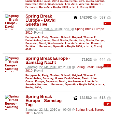
Entschieden
,
House
,
David Guetta
,
Remix
,
Live
,
Guetta
,
Europe
,
Superstar
,
David
,
Wochenende
,
Live Act´s
,
Amerika
,
Konzert
,
...
Personen
,
Open Air
,
♦ Ңөηба 2000
,
».hεr..♥
,
Rovinj
,
6000
,
Spring Break
142092
537
Europe - David
Guetta live
Sonntag, 23. Mai 2010 um 09:00
@
Spring Break Europe
2010
, Rovinj
Partypeople
,
Party
,
Musiker
,
Schnell
,
Original
,
Wissen
,
2
,
Entschieden
,
House
,
David Guetta
,
Remix
,
Live
,
Guetta
,
Europe
,
Superstar
,
David
,
Wochenende
,
Live Act´s
,
Amerika
,
Konzert
,
Schüler
,
... Personen
,
Open Air
,
♦ Ңөηба 2000
,
».hεr..♥
,
Rovinj
,
6000
,
Spring Break Europe -
71923
444
Samstag Nacht
Samstag, 22. Mai 2010 um 21:00
@
Spring Break Europe
2010
, Rovinj
Partypeople
,
Party
,
Musiker
,
Schnell
,
Original
,
Wissen
,
2
,
Entschieden
,
Samstag
,
House
,
David Guetta
,
Remix
,
Live
,
Guetta
,
Europe
,
Superstar
,
David
,
Wochenende
,
Live Act´s
,
Amerika
,
Konzert
,
... Personen
,
Open Air
,
♦ Ңөηба 2000
,
».hεr..♥
,
Rovinj
,
6000
,
Spring Break
131562
518
Europe - Samstag
Tag
Samstag, 22. Mai 2010 um 09:00
@
Spring Break Europe
2010
, Rovinj