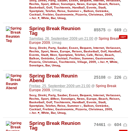
Sexy
,
Direkt
,
Party
,
Sauber
,
Essen
,
Bequem
,
Internet
,
Verlassen
,
Rechts
,
Sport
,
&Meer
,
Sonstiges
,
News
,
Europe
,
Beach
,
Reisen
,
Basketball
,
Golf
,
Tischtennis
,
Handball
,
Events
,
Stadt
,
Sportplatz
,
Telefon
,
Reise
,
Summer☼
,
Balkon
,
Getränke
,
Cocktail
,
Freibier
,
Gastronomie
,
Pizzeria
,
Christmas
,
2009
,
».hεr..♥
,
White
,
Bar
,
Umag
,
Spring Break Reunion
85575
669
Tag
Samstag, 26. September 2009 um 21:00
@
Spring Break
Europe 2009
, Umag
Sexy
,
Direkt
,
Party
,
Sauber
,
Essen
,
Bequem
,
Internet
,
Verlassen
,
Rechts
,
Sport
,
News
,
Europe
,
Reisen
,
Basketball
,
Golf
,
Handball
,
Events
,
Stadt
,
Meer
,
Sportplatz
,
Telefon
,
Cafe
,
Reise
,
Beach
,
Balkon
,
Getränke
,
Cocktail
,
Freibier
,
Summer
,
Gastronomie
,
Pizzeria
,
Christmas
,
Tischtennis
,
Village
,
2009
,
».hεr..♥
,
White
,
Sonstiges
,
Bar
,
Umag
,
Spring Break Reunin
25108
226
Abend
Freitag, 25. September 2009 um 21:00
@
Spring Break
Europe 2009
, Umag
Sexy
,
Direkt
,
Party
,
Sauber
,
Essen
,
Bequem
,
Internet
,
Verlassen
,
Rechts
,
Sport
,
&Meer
,
Sonstiges
,
News
,
Europe
,
Beach
,
Reisen
,
Basketball
,
Golf
,
Tischtennis
,
Handball
,
Events
,
Stadt
,
Sportplatz
,
Telefon
,
Reise
,
Summer☼
,
Balkon
,
Getränke
,
Cocktail
,
Freibier
,
Gastronomie
,
Pizzeria
,
Christmas
,
2009
,
».hεr..♥
,
White
,
Bar
,
Umag
,
Spring Break Reunion
74461
604
Tag