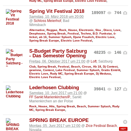
Rudy MC
,
Spring Break Europe
,
Electric Love Festival
,
Spring Vit Festival 2018
189097
744
Samstag, 10. März 2018 um 20:00
@
Schloss Meierhof
, Bad
Wimsbach
Alternative
,
Reggae
,
Rock
,
House
,
Electronic
,
Ska
,
Disco
,
Love
,
Deephouse
,
Spring Break
,
Festival
,
Techno
,
B.D. Funkstar
,
ö-
ticket
,
ab 16
,
Summer Splash
,
Djane Fraulich
,
Electric Love
,
Spring Break Europe
,
Electric Love Festival
,
S-Budget Party Salzburg
48235
146
- Das Semester Opening
Freitag, 06. Oktober 2017 um 21:00
@
Loft
, Salzburg
Club
,
Spring Break
,
Festival
,
Beach
,
Circus
,
Ab 18
,
Dj Contest
,
gewinne
,
Contest
,
Lake Festival
,
Summer Splash
,
Gratis Eintritt
,
Electric Love
,
Rudy MC
,
Spring Break Europe
,
Dj Medusa
,
Electric Love Festival
,
Lederhosen Clubbing
39841
127
Samstag, 10. Juni 2017 um 21:00
@
FF Sankt Marienkirchen/P.
, Sankt
Marienkirchen an der Polse
Rock
,
House
,
Hits
,
Spring Break
,
Beach
,
Summer Splash
,
Rudy
MC
,
Spring Break Europe
,
SPRING BREAK EUROPE
Montag, 05. Juni 2017 um 12:00
@
Zrce Festival Beach
,
Novalja