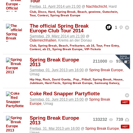
Tour
Freitag, 11. April 2014 um 21:00
@
Nachtschicht
, Hard
Club
,
Disco
,
Hard
,
Spring Break
,
Beach
,
gewinne
,
Gutschein
,
Tour
,
Contest
,
Spring Break Europe
The official Spring Break
1
Europe Club Tour 2014
Samstag, 29. März 2014 um 21:00
@
Österreichhallen
, Krems an der Donau
Club
,
Spring Break
,
Beach
,
Freikarten
,
ab 16
,
Tour
,
Free Entry
,
Contest
,
ab 21
,
Spring Break Europe
,
VIP-Tickets
Spring Break Europe
211000
936
2013
Samstag, 01. Juni 2013 um 16:00
@
Spring Break Europe
,
Umag
Hip Hop
,
Rock
,
David Guetta
,
.Pop.
,
Pitbull
,
Spring Break
,
House
,
Jubiläum
,
Hard Facts
,
Spring Break Europe
,
Samsung Galaxy
,
Coke Red Snapper Partyflotte
Samstag, 01. Juni 2013 um 15:00
@
Spring Break
Europe
, Umag
Spring Break Europe
133232
739
2013
Freitag, 31. Mai 2013 um 16:00
@
Spring Break Europe
,
Umag