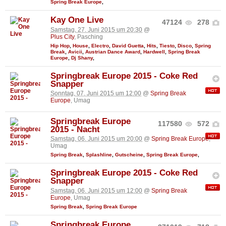
Spring Break Europe
,
Kay One Live
47124
278
Samstag, 27. Juni 2015 um 20:30
@
Plus City
, Pasching
Hip Hop
,
House
,
Electro
,
David Guetta
,
Hits
,
Tiesto
,
Disco
,
Spring
Break
,
Avicii
,
Austrian Dance Award
,
Hardwell
,
Spring Break
Europe
,
Dj Shany
,
Springbreak Europe 2015 - Coke Red
Snapper
Sonntag, 07. Juni 2015 um 12:00
@
Spring Break
Europe
, Umag
Springbreak Europe
117580
572
2015 - Nacht
Samstag, 06. Juni 2015 um 20:00
@
Spring Break Europe
,
Umag
Spring Break
,
Splashline
,
Gutscheine
,
Spring Break Europe
,
Springbreak Europe 2015 - Coke Red
Snapper
Samstag, 06. Juni 2015 um 12:00
@
Spring Break
Europe
, Umag
Spring Break
,
Spring Break Europe
Springbreak Europe