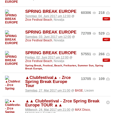
SPRING BREAK EUROPE
60306
218
Sonntag, 04. Juni 2017 um 12:00
@
Zrce Festival Beach
, Novalja
SPRING BREAK EUROPE
72709
529
Samstag, 03. Juni 2017 um 12:00
@
Zrce Festival Beach
, Novalja
SPRING BREAK EUROPE
57551
266
Freitag, 02. Juni 2017 um 12:00
@
Zrce Festival Beach
, Novalja
Spring Break
,
Festival
,
Beach
,
Freikarten
,
Summer Sun
,
Spring
Break Europe
,
▲Clubfestival▲ - Zrce
13705
109
Spring Break Europe
Tour
Samstag, 27. Mai 2017 um 21:00
@
BASE
, Liezen
▲▲ Clubfestival - Zrce Spring Break
Europe TOUR ▲▲
Mittwoch, 24. Mai 2017 um 21:00
@
MAX Disco
,