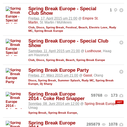
Spring Break Europe - Special
1
Club Show
Freitag, 17. April 2015 um 21:00
@
Empire St.
Martin
, St. Martin / Mühlkreis
Club
,
Disco
,
Spring Break
,
Festival
,
Beach
,
Electric Love
,
Rudy
MC
,
Spring Break Europe
Spring Break Europe - Special Club
Show
Samstag, 11. April 2015 um 21:00
@
Lusthouse
, Haag
am Hausruck
Club
,
Disco
,
Spring Break
,
Beach
,
Spring Break Europe
Spring Break Europe Party
Freitag, 27. März 2015 um 21:00
@
Gassl
, Olang
Disco
,
Spring Break
,
Summer Splash
,
Rudy MC
,
Spring Break
Europe
,
Dj Shany
Spring Break Europe
59768
173
2014 - Coke Red Snapper
Sonntag, 08. Juni 2014 um 12:00
@
Spring Break Europe
,
Umag
Spring Break
,
Spring Break Europe
,
Spring Break Europe
285879
1078