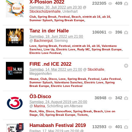
X-Plosion 2022
232305
409
Samstag, 30. Juli 2022 um 20:30
@
Stockschützenhalle
, Unterhart
Club
,
Spring Break
,
Festival
,
Beach
,
eintritt ab 16
,
ab 16
,
Summer Splash
,
Spring Break Europe
,
Tanz in der Halle
106061
396
Samstag, 18. Juni 2022 um 21:00
@
Bachnergut
, Sierning
Love
,
Spring Break
,
Festival
,
eintritt ab 16
,
ab 16
,
Valentiano
Sanchez
,
Line Up
,
Electric Love
,
Rudy MC
,
Spring Break Europe
,
Electric Love Festival
,
FIRE .nd ICE 2022
Samstag, 14. Mai 2022 um 21:00
@
Stockhalle
,
Meggenhofen
House
,
Club
,
Disco
,
Love
,
Spring Break
,
Festival
,
Lake Festival
,
Summer Splash
,
Valentiano Sanchez
,
Electric Love
,
Spring
Break Europe
,
Electric Love Festival
Ö3-Disco
36948
342
Samstag, 24. August 2019 um 20:00
@
Marina
, Schörfling am Attersee
Rock
,
Hits
,
Disco
,
Dancefloor
,
Spring Break
,
Beach
,
Live on
Stage
,
Ö3
,
Spring Break Europe
,
Tickets
,
Hamabash Festival 2019
132593
401
Freitag, 17. Mai 2019 um 20:00
@