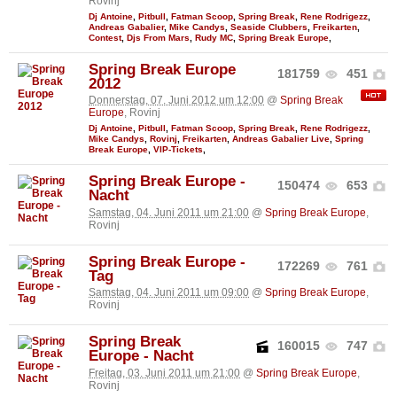
Rovinj
Dj Antoine
,
Pitbull
,
Fatman Scoop
,
Spring Break
,
Rene Rodrigezz
,
Andreas Gabalier
,
Mike Candys
,
Seaside Clubbers
,
Freikarten
,
Contest
,
Djs From Mars
,
Rudy MC
,
Spring Break Europe
,
Spring Break Europe
181759
451
2012
Donnerstag, 07. Juni 2012 um 12:00
@
Spring Break
Europe
, Rovinj
Dj Antoine
,
Pitbull
,
Fatman Scoop
,
Spring Break
,
Rene Rodrigezz
,
Mike Candys
,
Rovinj
,
Freikarten
,
Andreas Gabalier Live
,
Spring
Break Europe
,
VIP-Tickets
,
Spring Break Europe -
150474
653
Nacht
Samstag, 04. Juni 2011 um 21:00
@
Spring Break Europe
,
Rovinj
Spring Break Europe -
172269
761
Tag
Samstag, 04. Juni 2011 um 09:00
@
Spring Break Europe
,
Rovinj
Spring Break
160015
747
Europe - Nacht
Freitag, 03. Juni 2011 um 21:00
@
Spring Break Europe
,
Rovinj