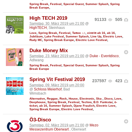
Spring Break
,
Festival
,
Special Guest
,
Summer Splash
,
Spring
Break Europe
,
High TECH 2019
91133
505
Samstag, 30. März 2019 um 21:00
@
HighTECH
, Steinhaus
Love
,
Spring Break
,
Festival
,
Tattoo ♪♫
,
eintritt ab 16
,
ab 16
,
Jubiläum
,
Lake Festival
,
Summer Splash
,
Line Up
,
Electric Love
,
Rudy MC
,
Spring Break Europe
,
Electric Love Festival
,
Duke Money Mix
Samstag, 23. März 2019 um 21:00
@
Duke - Eventdisco
,
Adlwang
Spring Break
,
Festival
,
Special Guest
,
Summer Splash
,
Spring
Break Europe
Spring Vit Festival 2019
237597
423
Samstag, 09. März 2019 um 20:00
@
Schloss Meierhof
, Bad
Wimsbach
Alternative
,
Reggae
,
Rock
,
House
,
Electronic
,
Ska
,
Disco
,
Love
,
Deephouse
,
Spring Break
,
Festival
,
Techno
,
B.D. Funkstar
,
ö-
ticket
,
ab 16
,
Summer Splash
,
Djane Fraulich
,
Electric Love
,
Spring Break Europe
,
Electric Love Festival
,
Ö3-Disco
Samstag, 02. März 2019 um 21:00
@
Mezo
Messezentrum Oberwart
, Oberwart