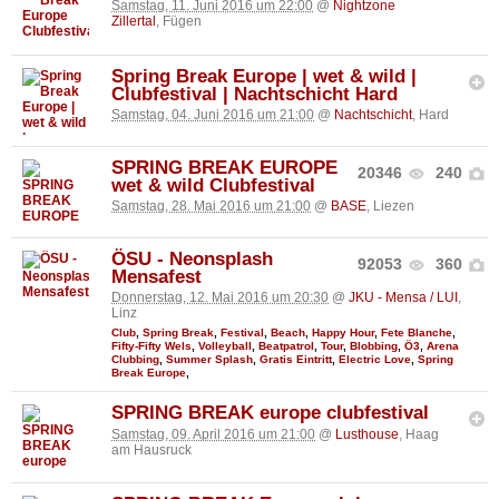
Samstag, 11. Juni 2016 um 22:00
@
Nightzone
Zillertal
, Fügen
Spring Break Europe | wet & wild |
Clubfestival | Nachtschicht Hard
Samstag, 04. Juni 2016 um 21:00
@
Nachtschicht
, Hard
SPRING BREAK EUROPE
20346
240
wet & wild Clubfestival
Samstag, 28. Mai 2016 um 21:00
@
BASE
, Liezen
ÖSU - Neonsplash
92053
360
Mensafest
Donnerstag, 12. Mai 2016 um 20:30
@
JKU - Mensa / LUI
,
Linz
Club
,
Spring Break
,
Festival
,
Beach
,
Happy Hour
,
Fete Blanche
,
Fifty-Fifty Wels
,
Volleyball
,
Beatpatrol
,
Tour
,
Blobbing
,
Ö3
,
Arena
Clubbing
,
Summer Splash
,
Gratis Eintritt
,
Electric Love
,
Spring
Break Europe
,
SPRING BREAK europe clubfestival
Samstag, 09. April 2016 um 21:00
@
Lusthouse
, Haag
am Hausruck