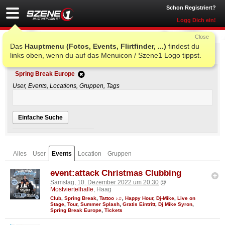
Schon Registriert?
Logg Dich ein!
Close
Das
Hauptmenu (Fotos, Events, Flirtfinder, ...)
findest du
Einfache Suche
links oben, wenn du auf das Menuicon / Szene1 Logo tippst.
Spring Break Europe
User, Events, Locations, Gruppen, Tags
Einfache Suche
Alles
User
Events
Location
Gruppen
event:attack Christmas Clubbing
Samstag, 10. Dezember 2022 um 20:30
@
Mostviertelhalle
, Haag
Club
,
Spring Break
,
Tattoo ♪♫
,
Happy Hour
,
Dj-Mike
,
Live on
Stage
,
Tour
,
Summer Splash
,
Gratis Eintritt
,
Dj Mike Syron
,
Spring Break Europe
,
Tickets