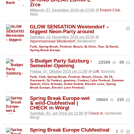
Zrce
Mittwoch, 07. Dezember 2016 um 22:00
@
Empire Club
,
Wals
GLOW SENSATION Westendorf –
biggest Neon-Party around
Samstag, 19. November 2016 um 20:00
@
Alpenrosensaal Westendorf
, Westendorf
Funk
,
Spring Break
,
Festival
,
Beach
,
Dj Chris
,
Tour
,
Dj David
,
Spring Break Europe
S-Budget Party Salzburg -
22589
99
Semester-Opening
Freitag, 07. Oktober 2016 um 21:00
@
Loft
, Salzburg
Funk
,
Club
,
Spring Break
,
Festival
,
Beach
,
Circus
,
Ab 18
,
Gusswerk
,
Dj Contest
,
gewinne
,
Contest
,
Lake Festival
,
Summer
Splash
,
Chris Armada
,
Gratis Eintritt
,
Electric Love
,
Spring
Break Europe
,
Electric Love Festival
,
Spring Break Europe-wet
39604
235
& wild-Clubfestival |
CHECK in Wörgl
Samstag, 02. Juli 2016 um 22:00
@
Check in
, Gemeinde
Wörgl
Spring Break Europe Clubfestival
1