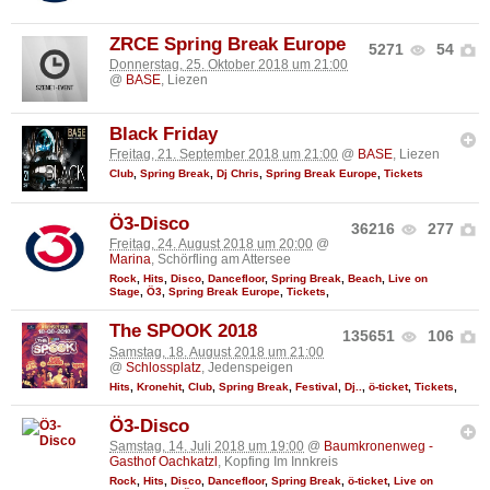
ZRCE Spring Break Europe
5271
54
Donnerstag, 25. Oktober 2018 um 21:00
@
BASE
, Liezen
Black Friday
Freitag, 21. September 2018 um 21:00
@
BASE
, Liezen
Club
,
Spring Break
,
Dj Chris
,
Spring Break Europe
,
Tickets
Ö3-Disco
36216
277
Freitag, 24. August 2018 um 20:00
@
Marina
, Schörfling am Attersee
Rock
,
Hits
,
Disco
,
Dancefloor
,
Spring Break
,
Beach
,
Live on
Stage
,
Ö3
,
Spring Break Europe
,
Tickets
,
The SPOOK 2018
135651
106
Samstag, 18. August 2018 um 21:00
@
Schlossplatz
, Jedenspeigen
Hits
,
Kronehit
,
Club
,
Spring Break
,
Festival
,
Dj..
,
ö-ticket
,
Tickets
,
Ö3-Disco
Samstag, 14. Juli 2018 um 19:00
@
Baumkronenweg -
Gasthof Oachkatzl
, Kopfing Im Innkreis
Rock
,
Hits
,
Disco
,
Dancefloor
,
Spring Break
,
ö-ticket
,
Live on