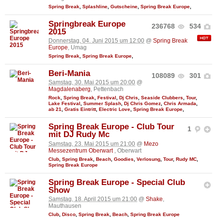
Spring Break
,
Splashline
,
Gutscheine
,
Spring Break Europe
,
Springbreak Europe
236768
534
2015
Donnerstag, 04. Juni 2015 um 12:00
@
Spring Break
Europe
, Umag
Spring Break
,
Spring Break Europe
,
Beri-Mania
108089
301
Samstag, 30. Mai 2015 um 20:00
@
Magdalenaberg
, Pettenbach
Rock
,
Spring Break
,
Festival
,
Dj Chris
,
Seaside Clubbers
,
Tour
,
Lake Festival
,
Summer Splash
,
Dj Chris Gomez
,
Chris Armada
,
ab 21
,
Gratis Eintritt
,
Electric Love
,
Spring Break Europe
,
Spring Break Europe - Club Tour
1
mit DJ Rudy Mc
Samstag, 23. Mai 2015 um 21:00
@
Mezo
Messezentrum Oberwart
, Oberwart
Club
,
Spring Break
,
Beach
,
Goodies
,
Verlosung
,
Tour
,
Rudy MC
,
Spring Break Europe
Spring Break Europe - Special Club
Show
Samstag, 18. April 2015 um 21:00
@
Shake
,
Mauthausen
Club
,
Disco
,
Spring Break
,
Beach
,
Spring Break Europe