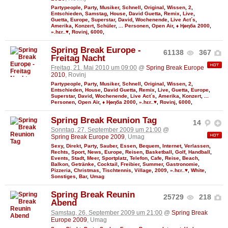
Partypeople
,
Party
,
Musiker
,
Schnell
,
Original
,
Wissen
,
2
,
Entschieden
,
Samstag
,
House
,
David Guetta
,
Remix
,
Live
,
Guetta
,
Europe
,
Superstar
,
David
,
Wochenende
,
Live Act´s
,
Amerika
,
Konzert
,
Schüler
,
... Personen
,
Open Air
,
♦ Ңөηба 2000
,
».hεr..♥
,
Rovinj
,
6000
,
Spring Break Europe -
61138
367
Freitag Nacht
Freitag, 21. Mai 2010 um 09:00
@
Spring Break Europe
2010
, Rovinj
Partypeople
,
Party
,
Musiker
,
Schnell
,
Original
,
Wissen
,
2
,
Entschieden
,
House
,
David Guetta
,
Remix
,
Live
,
Guetta
,
Europe
,
Superstar
,
David
,
Wochenende
,
Live Act´s
,
Amerika
,
Konzert
,
...
Personen
,
Open Air
,
♦ Ңөηба 2000
,
».hεr..♥
,
Rovinj
,
6000
,
Spring Break Reunion Tag
14
Sonntag, 27. September 2009 um 21:00
@
Spring Break Europe 2009
, Umag
Sexy
,
Direkt
,
Party
,
Sauber
,
Essen
,
Bequem
,
Internet
,
Verlassen
,
Rechts
,
Sport
,
News
,
Europe
,
Reisen
,
Basketball
,
Golf
,
Handball
,
Events
,
Stadt
,
Meer
,
Sportplatz
,
Telefon
,
Cafe
,
Reise
,
Beach
,
Balkon
,
Getränke
,
Cocktail
,
Freibier
,
Summer
,
Gastronomie
,
Pizzeria
,
Christmas
,
Tischtennis
,
Village
,
2009
,
».hεr..♥
,
White
,
Sonstiges
,
Bar
,
Umag
Spring Break Reunin
25729
218
Abend
Samstag, 26. September 2009 um 21:00
@
Spring Break
Europe 2009
, Umag