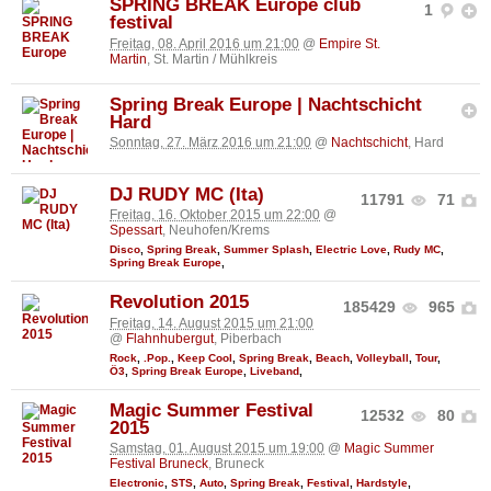
SPRING BREAK Europe club
1
festival
Freitag, 08. April 2016 um 21:00
@
Empire St.
Martin
, St. Martin / Mühlkreis
Spring Break Europe | Nachtschicht
Hard
Sonntag, 27. März 2016 um 21:00
@
Nachtschicht
, Hard
DJ RUDY MC (Ita)
11791
71
Freitag, 16. Oktober 2015 um 22:00
@
Spessart
, Neuhofen/Krems
Disco
,
Spring Break
,
Summer Splash
,
Electric Love
,
Rudy MC
,
Spring Break Europe
,
Revolution 2015
185429
965
Freitag, 14. August 2015 um 21:00
@
Flahnhubergut
, Piberbach
Rock
,
.Pop.
,
Keep Cool
,
Spring Break
,
Beach
,
Volleyball
,
Tour
,
Ö3
,
Spring Break Europe
,
Liveband
,
Magic Summer Festival
12532
80
2015
Samstag, 01. August 2015 um 19:00
@
Magic Summer
Festival Bruneck
, Bruneck
Electronic
,
STS
,
Auto
,
Spring Break
,
Festival
,
Hardstyle
,