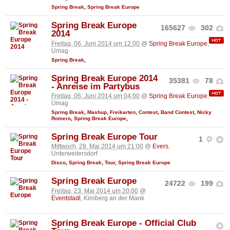
Spring Break
,
Spring Break Europe
Spring Break Europe
165627
302
2014
Freitag, 06. Juni 2014 um 12:00
@
Spring Break Europe
,
Umag
Spring Break
,
Spring Break Europe 2014
35381
78
- Anreise im Partybus
Freitag, 06. Juni 2014 um 04:00
@
Spring Break Europe
,
Umag
Spring Break
,
Mashup
,
Freikarten
,
Contest
,
Band Contest
,
Nicky
Romero
,
Spring Break Europe
,
Spring Break Europe Tour
1
Mittwoch, 28. Mai 2014 um 21:00
@
Evers
,
Unterweitersdorf
Disco
,
Spring Break
,
Tour
,
Spring Break Europe
Spring Break Europe
24722
199
Freitag, 23. Mai 2014 um 20:00
@
Eventstadl
, Kirnberg an der Mank
Spring Break Europe - Official Club