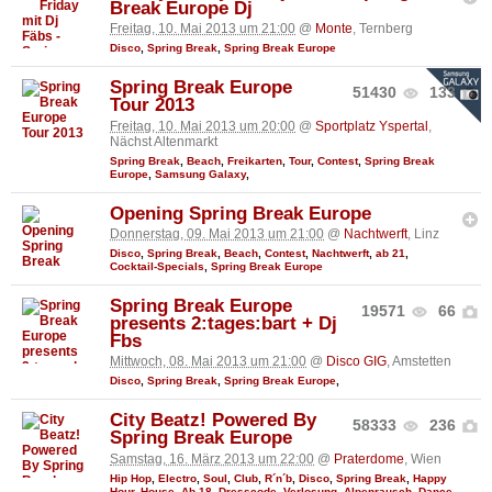
Break Europe Dj
Freitag, 10. Mai 2013 um 21:00
@
Monte
, Ternberg
Disco
,
Spring Break
,
Spring Break Europe
Spring Break Europe
51430
133
Tour 2013
Freitag, 10. Mai 2013 um 20:00
@
Sportplatz Yspertal
,
Nächst Altenmarkt
Spring Break
,
Beach
,
Freikarten
,
Tour
,
Contest
,
Spring Break
Europe
,
Samsung Galaxy
,
Opening Spring Break Europe
Donnerstag, 09. Mai 2013 um 21:00
@
Nachtwerft
, Linz
Disco
,
Spring Break
,
Beach
,
Contest
,
Nachtwerft
,
ab 21
,
Cocktail-Specials
,
Spring Break Europe
Spring Break Europe
19571
66
presents 2:tages:bart + Dj
Fbs
Mittwoch, 08. Mai 2013 um 21:00
@
Disco GIG
, Amstetten
Disco
,
Spring Break
,
Spring Break Europe
,
City Beatz! Powered By
58333
236
Spring Break Europe
Samstag, 16. März 2013 um 22:00
@
Praterdome
, Wien
Hip Hop
,
Electro
,
Soul
,
Club
,
R´n´b
,
Disco
,
Spring Break
,
Happy
Hour
,
House
,
Ab 18
,
Dresscode
,
Verlosung
,
Alpenrausch
,
Dance