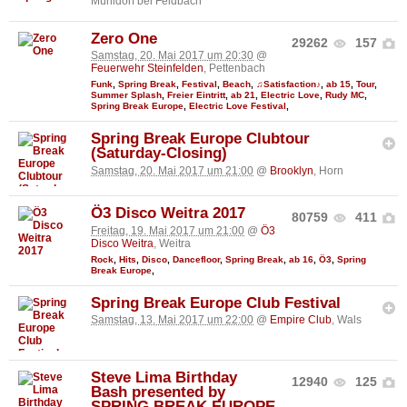
Mühldorf bei Feldbach
Zero One
29262
157
Samstag, 20. Mai 2017 um 20:30
@
Feuerwehr Steinfelden
, Pettenbach
Funk
,
Spring Break
,
Festival
,
Beach
,
♫Satisfaction♪
,
ab 15
,
Tour
,
Summer Splash
,
Freier Eintritt
,
ab 21
,
Electric Love
,
Rudy MC
,
Spring Break Europe
,
Electric Love Festival
,
Spring Break Europe Clubtour
(Saturday-Closing)
Samstag, 20. Mai 2017 um 21:00
@
Brooklyn
, Horn
Ö3 Disco Weitra 2017
80759
411
Freitag, 19. Mai 2017 um 21:00
@
Ö3
Disco Weitra
, Weitra
Rock
,
Hits
,
Disco
,
Dancefloor
,
Spring Break
,
ab 16
,
Ö3
,
Spring
Break Europe
,
Spring Break Europe Club Festival
Samstag, 13. Mai 2017 um 22:00
@
Empire Club
, Wals
Steve Lima Birthday
12940
125
Bash presented by
SPRING BREAK EUROPE