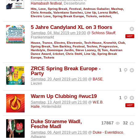
Hamabash festival
, Desselbrunn
Hits
,
Love
,
Spring Break
,
Festival
,
Andreas Gabalier
,
Mashup
,
Chris Armada
,
Valentiano Sanchez
,
Line Up
,
Lorenz Büffel
,
Electric Love
,
Spring Break Europe
,
Tickets
,
oeticket
,
5 Jahre Candyland XL on 3 floors
Samstag, 04. Mai 2019 um 19:00
@
Schloss Stauff
,
Frankenmarkt
House
,
Trance
,
Electro
,
Electronic
,
Tech-House
,
Kronehit
,
Club
,
Spring Break
,
Tom Barkley
,
Festival
,
Techno
,
Progressive
,
Hardstyle
,
Dominique Jardin
,
Steve Looney
,
Dj Tom
,
Austrian
Dance Award
,
ö-ticket
,
Chris Stohl
,
Line Up
,
Spring Break
Europe
,
Tickets
ZRCE Spring Break Europe -
1
Party
Samstag, 20. April 2019 um 21:00
@
BASE
,
Liezen
Warm Up Clubbing #wuc19
1
Samstag, 13. April 2019 um 21:00
@
W.E.B.
Halle
, Hinterndobl
Duke Stramme Wadl,
17867
32
Fesche Madl
Samstag, 06. April 2019 um 21:00
@
Duke - Eventdisco
,
Adlwang