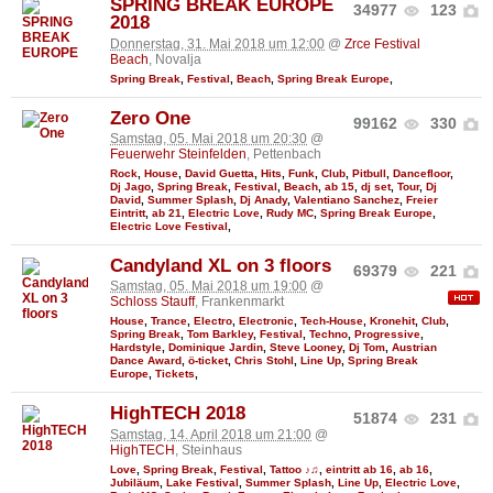
SPRING BREAK EUROPE
34977
123
2018
Donnerstag, 31. Mai 2018 um 12:00
@
Zrce Festival
Beach
, Novalja
Spring Break
,
Festival
,
Beach
,
Spring Break Europe
,
Zero One
99162
330
Samstag, 05. Mai 2018 um 20:30
@
Feuerwehr Steinfelden
, Pettenbach
Rock
,
House
,
David Guetta
,
Hits
,
Funk
,
Club
,
Pitbull
,
Dancefloor
,
Dj Jago
,
Spring Break
,
Festival
,
Beach
,
ab 15
,
dj set
,
Tour
,
Dj
David
,
Summer Splash
,
Dj Anady
,
Valentiano Sanchez
,
Freier
Eintritt
,
ab 21
,
Electric Love
,
Rudy MC
,
Spring Break Europe
,
Electric Love Festival
,
Candyland XL on 3 floors
69379
221
Samstag, 05. Mai 2018 um 19:00
@
Schloss Stauff
, Frankenmarkt
House
,
Trance
,
Electro
,
Electronic
,
Tech-House
,
Kronehit
,
Club
,
Spring Break
,
Tom Barkley
,
Festival
,
Techno
,
Progressive
,
Hardstyle
,
Dominique Jardin
,
Steve Looney
,
Dj Tom
,
Austrian
Dance Award
,
ö-ticket
,
Chris Stohl
,
Line Up
,
Spring Break
Europe
,
Tickets
,
HighTECH 2018
51874
231
Samstag, 14. April 2018 um 21:00
@
HighTECH
, Steinhaus
Love
,
Spring Break
,
Festival
,
Tattoo ♪♫
,
eintritt ab 16
,
ab 16
,
Jubiläum
,
Lake Festival
,
Summer Splash
,
Line Up
,
Electric Love
,