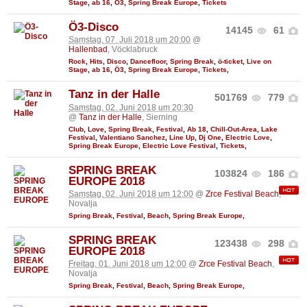
Stage
,
ab 16
,
Ö3
,
Spring Break Europe
,
Tickets
Ö3-Disco
14145
61
Samstag, 07. Juli 2018 um 20:00
@
Hallenbad
, Vöcklabruck
Rock
,
Hits
,
Disco
,
Dancefloor
,
Spring Break
,
ö-ticket
,
Live on
Stage
,
ab 16
,
Ö3
,
Spring Break Europe
,
Tickets
,
Tanz in der Halle
501769
779
Samstag, 02. Juni 2018 um 20:30
@
Tanz in der Halle
, Sierning
Club
,
Love
,
Spring Break
,
Festival
,
Ab 18
,
Chill-Out-Area
,
Lake
Festival
,
Valentiano Sanchez
,
Line Up
,
Dj One
,
Electric Love
,
Spring Break Europe
,
Electric Love Festival
,
Tickets
,
SPRING BREAK
103824
186
EUROPE 2018
Samstag, 02. Juni 2018 um 12:00
@
Zrce Festival Beach
,
Novalja
Spring Break
,
Festival
,
Beach
,
Spring Break Europe
,
SPRING BREAK
123438
298
EUROPE 2018
Freitag, 01. Juni 2018 um 12:00
@
Zrce Festival Beach
,
Novalja
Spring Break
,
Festival
,
Beach
,
Spring Break Europe
,