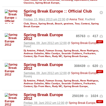
Classics
,
Spring Break Europe
,
Spring Break Europe :: Official Club
Tour
Freitag, 15. März 2013 um 22:00
@
Arena Tirol
, Radfeld
Club
,
Disco
,
Spring Break
,
Beach
,
gewinne
,
Tour
,
Contest
,
Spring
Break Europe
Spring Break Europe
85763
417
2012
Samstag, 09. Juni 2012 um 12:00
@
Spring Break Europe
,
Poreč
Dj Antoine
,
Pitbull
,
Fatman Scoop
,
Spring Break
,
Rene Rodrigezz
,
Andreas Gabalier
,
Mike Candys
,
Seaside Clubbers
,
Freikarten
,
Contest
,
Djs From Mars
,
Rudy MC
,
Spring Break Europe
,
Spring Break Europe
308439
620
2012
Samstag, 09. Juni 2012 um 12:00
@
Spring Break Europe
,
Rovinj
Dj Antoine
,
Pitbull
,
Fatman Scoop
,
Spring Break
,
Rene Rodrigezz
,
Andreas Gabalier
,
Mike Candys
,
Seaside Clubbers
,
Freikarten
,
Contest
,
Djs From Mars
,
Rudy MC
,
Spring Break Europe
,
Spring Break Europe
250199
1024
2012
Freitag, 08. Juni 2012 um 12:00
@
Spring Break Europe
,