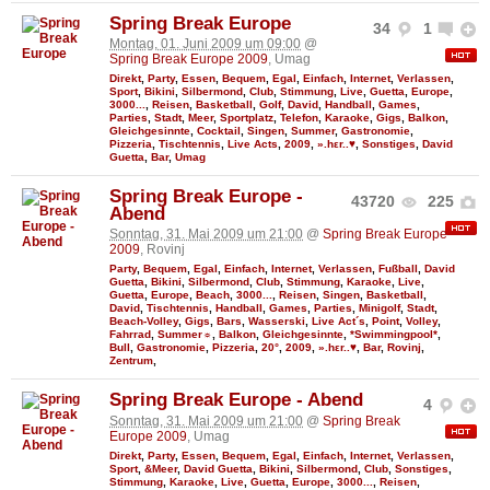
Spring Break Europe
34
1
Montag, 01. Juni 2009 um 09:00
@
Spring Break Europe 2009
, Umag
Direkt
,
Party
,
Essen
,
Bequem
,
Egal
,
Einfach
,
Internet
,
Verlassen
,
Sport
,
Bikini
,
Silbermond
,
Club
,
Stimmung
,
Live
,
Guetta
,
Europe
,
3000...
,
Reisen
,
Basketball
,
Golf
,
David
,
Handball
,
Games
,
Parties
,
Stadt
,
Meer
,
Sportplatz
,
Telefon
,
Karaoke
,
Gigs
,
Balkon
,
Gleichgesinnte
,
Cocktail
,
Singen
,
Summer
,
Gastronomie
,
Pizzeria
,
Tischtennis
,
Live Acts
,
2009
,
».hεr..♥
,
Sonstiges
,
David
Guetta
,
Bar
,
Umag
Spring Break Europe -
43720
225
Abend
Sonntag, 31. Mai 2009 um 21:00
@
Spring Break Europe
2009
, Rovinj
Party
,
Bequem
,
Egal
,
Einfach
,
Internet
,
Verlassen
,
Fußball
,
David
Guetta
,
Bikini
,
Silbermond
,
Club
,
Stimmung
,
Karaoke
,
Live
,
Guetta
,
Europe
,
Beach
,
3000...
,
Reisen
,
Singen
,
Basketball
,
David
,
Tischtennis
,
Handball
,
Games
,
Parties
,
Minigolf
,
Stadt
,
Beach-Volley
,
Gigs
,
Bars
,
Wasserski
,
Live Act´s
,
Point
,
Volley
,
Fahrrad
,
Summer☼
,
Balkon
,
Gleichgesinnte
,
*Swimmingpool*
,
Bull
,
Gastronomie
,
Pizzeria
,
20°
,
2009
,
».hεr..♥
,
Bar
,
Rovinj
,
Zentrum
,
Spring Break Europe - Abend
4
Sonntag, 31. Mai 2009 um 21:00
@
Spring Break
Europe 2009
, Umag
Direkt
,
Party
,
Essen
,
Bequem
,
Egal
,
Einfach
,
Internet
,
Verlassen
,
Sport
,
&Meer
,
David Guetta
,
Bikini
,
Silbermond
,
Club
,
Sonstiges
,
Stimmung
,
Karaoke
,
Live
,
Guetta
,
Europe
,
3000...
,
Reisen
,