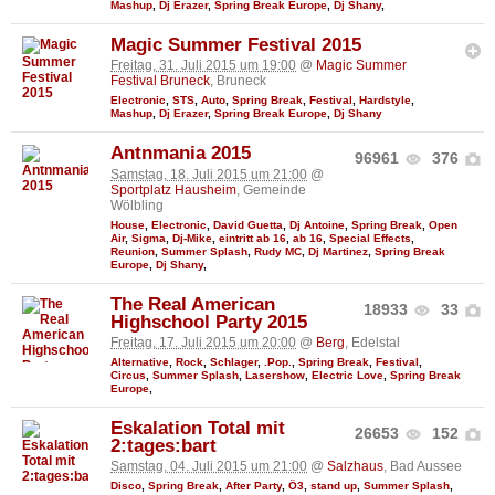
Mashup
,
Dj Erazer
,
Spring Break Europe
,
Dj Shany
,
Magic Summer Festival 2015
Freitag, 31. Juli 2015 um 19:00
@
Magic Summer
Festival Bruneck
, Bruneck
Electronic
,
STS
,
Auto
,
Spring Break
,
Festival
,
Hardstyle
,
Mashup
,
Dj Erazer
,
Spring Break Europe
,
Dj Shany
Antnmania 2015
96961
376
Samstag, 18. Juli 2015 um 21:00
@
Sportplatz Hausheim
, Gemeinde
Wölbling
House
,
Electronic
,
David Guetta
,
Dj Antoine
,
Spring Break
,
Open
Air
,
Sigma
,
Dj-Mike
,
eintritt ab 16
,
ab 16
,
Special Effects
,
Reunion
,
Summer Splash
,
Rudy MC
,
Dj Martinez
,
Spring Break
Europe
,
Dj Shany
,
The Real American
18933
33
Highschool Party 2015
Freitag, 17. Juli 2015 um 20:00
@
Berg
, Edelstal
Alternative
,
Rock
,
Schlager
,
.Pop.
,
Spring Break
,
Festival
,
Circus
,
Summer Splash
,
Lasershow
,
Electric Love
,
Spring Break
Europe
,
Eskalation Total mit
26653
152
2:tages:bart
Samstag, 04. Juli 2015 um 21:00
@
Salzhaus
, Bad Aussee
Disco
,
Spring Break
,
After Party
,
Ö3
,
stand up
,
Summer Splash
,