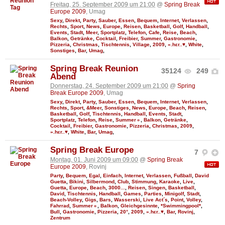
Freitag, 25. September 2009 um 21:00
@
Spring Break
Europe 2009
, Umag
Sexy
,
Direkt
,
Party
,
Sauber
,
Essen
,
Bequem
,
Internet
,
Verlassen
,
Rechts
,
Sport
,
News
,
Europe
,
Reisen
,
Basketball
,
Golf
,
Handball
,
Events
,
Stadt
,
Meer
,
Sportplatz
,
Telefon
,
Cafe
,
Reise
,
Beach
,
Balkon
,
Getränke
,
Cocktail
,
Freibier
,
Summer
,
Gastronomie
,
Pizzeria
,
Christmas
,
Tischtennis
,
Village
,
2009
,
».hεr..♥
,
White
,
Sonstiges
,
Bar
,
Umag
,
Spring Break Reunion
35124
249
Abend
Donnerstag, 24. September 2009 um 21:00
@
Spring
Break Europe 2009
, Umag
Sexy
,
Direkt
,
Party
,
Sauber
,
Essen
,
Bequem
,
Internet
,
Verlassen
,
Rechts
,
Sport
,
&Meer
,
Sonstiges
,
News
,
Europe
,
Beach
,
Reisen
,
Basketball
,
Golf
,
Tischtennis
,
Handball
,
Events
,
Stadt
,
Sportplatz
,
Telefon
,
Reise
,
Summer☼
,
Balkon
,
Getränke
,
Cocktail
,
Freibier
,
Gastronomie
,
Pizzeria
,
Christmas
,
2009
,
».hεr..♥
,
White
,
Bar
,
Umag
,
Spring Break Europe
7
Montag, 01. Juni 2009 um 09:00
@
Spring Break
Europe 2009
, Rovinj
Party
,
Bequem
,
Egal
,
Einfach
,
Internet
,
Verlassen
,
Fußball
,
David
Guetta
,
Bikini
,
Silbermond
,
Club
,
Stimmung
,
Karaoke
,
Live
,
Guetta
,
Europe
,
Beach
,
3000...
,
Reisen
,
Singen
,
Basketball
,
David
,
Tischtennis
,
Handball
,
Games
,
Parties
,
Minigolf
,
Stadt
,
Beach-Volley
,
Gigs
,
Bars
,
Wasserski
,
Live Act´s
,
Point
,
Volley
,
Fahrrad
,
Summer☼
,
Balkon
,
Gleichgesinnte
,
*Swimmingpool*
,
Bull
,
Gastronomie
,
Pizzeria
,
20°
,
2009
,
».hεr..♥
,
Bar
,
Rovinj
,
Zentrum