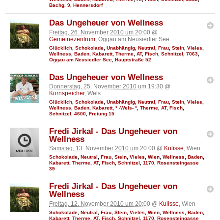
Bachg. 9
,
Hennersdorf
Das Ungeheuer von Wellness
Freitag, 26. November 2010 um 20:00
@
Gemeinezentrum
, Oggau am Neusiedler See
Glücklich
,
Schokolade
,
Unabhängig
,
Neutral
,
Frau
,
Stein
,
Vieles
,
Wellness
,
Baden
,
Kabarett
,
Therme
,
AT
,
Fisch
,
Schnitzel
,
7063
,
Oggau am Neusiedler See
,
Hauptstraße 52
Das Ungeheuer von Wellness
Donnerstag, 25. November 2010 um 19:30
@
Kornspeicher
, Wels
Glücklich
,
Schokolade
,
Unabhängig
,
Neutral
,
Frau
,
Stein
,
Vieles
,
Wellness
,
Baden
,
Kabarett
,
* -Wels- *
,
Therme
,
AT
,
Fisch
,
Schnitzel
,
4600
,
Freiung 15
Fredi Jirkal - Das Ungeheuer von
Wellness
Samstag, 13. November 2010 um 20:00
@
Kulisse
, Wien
Schokolade
,
Neutral
,
Frau
,
Stein
,
Vieles
,
Wien
,
Wellness
,
Baden
,
Kabarett
,
Therme
,
AT
,
Fisch
,
Schnitzel
,
1170
,
Rosensteingasse
39
Fredi Jirkal - Das Ungeheuer von
Wellness
Freitag, 12. November 2010 um 20:00
@
Kulisse
, Wien
Schokolade
,
Neutral
,
Frau
,
Stein
,
Vieles
,
Wien
,
Wellness
,
Baden
,
Kabarett
,
Therme
,
AT
,
Fisch
,
Schnitzel
,
1170
,
Rosensteingasse