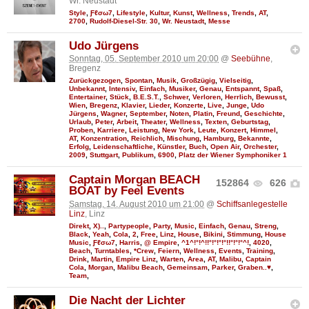
Wr. Neustadt
Style
,
Ƒℓσω7
,
Lifestyle
,
Kultur
,
Kunst
,
Wellness
,
Trends
,
AT
,
2700
,
Rudolf-Diesel-Str. 30
,
Wr. Neustadt
,
Messe
Udo Jürgens
Sonntag, 05. September 2010 um 20:00
@
Seebühne
,
Bregenz
Zurückgezogen
,
Spontan
,
Musik
,
Großzügig
,
Vielseitig
,
Unbekannt
,
Intensiv
,
Einfach
,
Musiker
,
Genau
,
Entspannt
,
Spaß
,
Entertainer
,
Stück
,
B.E.S.T.
,
Schwer
,
Verloren
,
Herrlich
,
Bewusst
,
Wien
,
Bregenz
,
Klavier
,
Lieder
,
Konzerte
,
Live
,
Junge
,
Udo
Jürgens
,
Wagner
,
September
,
Noten
,
Platin
,
Freund
,
Geschichte
,
Urlaub
,
Peter
,
Arbeit
,
Theater
,
Wellness
,
Texten
,
Geburtstag
,
Proben
,
Karriere
,
Leistung
,
New York
,
Leute
,
Konzert
,
Himmel
,
AT
,
Konzentration
,
Reichlich
,
Mischung
,
Hamburg
,
Bekannte
,
Erfolg
,
Leidenschaftliche
,
Künstler
,
Buch
,
Open Air
,
Orchester
,
2009
,
Stuttgart
,
Publikum
,
6900
,
Platz der Wiener Symphoniker 1
Captain Morgan BEACH
152864
626
BOAT by Feel Events
Samstag, 14. August 2010 um 21:00
@
Schiffsanlegestelle
Linz
, Linz
Direkt
,
X)..
,
Partypeople
,
Party
,
Music
,
Einfach
,
Genau
,
Streng
,
Black
,
Yeah
,
Cola
,
2
,
Free
,
Linz
,
House
,
Bikini
,
Stimmung
,
House
Music
,
Ƒℓσω7
,
Harris
,
@ Empire
,
^1^!°!^!!°!°!°!°!!°!°!°^!
,
4020
,
Beach
,
Turntables
,
*Crew
,
Feiern
,
Wellness
,
Events
,
Training
,
Drink
,
Martin
,
Empire Linz
,
Warten
,
Area
,
AT
,
Malibu
,
Captain
Cola
,
Morgan
,
Malibu Beach
,
Gemeinsam
,
Parker
,
Graben..♥
,
Team
,
Die Nacht der Lichter