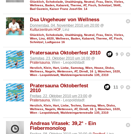
Glücklich
,
Schokolade
,
Unabhängig
,
Neutral
,
Frau
,
Stein
,
Vieles
,
Wellness
,
Baden
,
Kabarett
,
Therme
,
AT
,
Fisch
,
Schnitzel
,
5640
,
Bad Gastein
,
Kaiser Franz Josef-Str. 14
Dsa Ungeheuer von Wellness
Donnerstag, 04. November 2010 um 20:00
@
Kulturzentrum HOF
, Linz
Glücklich
,
Schokolade
,
Unabhängig
,
Neutral
,
Frau
,
Stein
,
Vieles
,
Wien
,
Linz
,
4020
,
Wellness
,
Baden
,
Kabarett
,
Therme
,
AT
,
Fisch
,
Schnitzel
,
Ludlgasse 16
Pratersauna Oktoberfest 2010
9
Samstag, 23. Oktober 2010 um 16:00
@
Pratersauna
, Wien - Leopoldstadt
Herzlich
,
Klein
,
Hart
,
Liebe
,
Samstag
,
Wien
,
House
,
Disko
,
Wellness
,
Nageln
,
Wettessen
,
AT
,
Dirndl
,
16 :)
,
München
,
1020
,
Wien - Leopoldstadt
,
Waldsteingartenstraße 135
,
2310
Pratersauna Oktoberfest
11
2010
Freitag, 22. Oktober 2010 um 23:00
@
Pratersauna
, Wien - Leopoldstadt
Herzlich
,
Klein
,
Hart
,
Liebe
,
Techno
,
Samstag
,
Wien
,
Disko
,
Wellness
,
Nageln
,
Wettessen
,
AT
,
Dirndl
,
16 :)
,
München
,
1020
,
Wien - Leopoldstadt
,
Waldsteingartenstraße 135
,
2310
Andreas Vitasek: 39,2° - Ein
Fiebermonolog
Freitag, 08. Oktober 2010 um 20:00
@
Posthof
, Linz