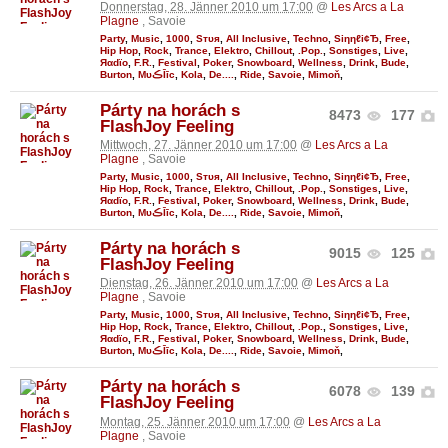
Donnerstag, 28. Jänner 2010 um 17:00
@
Les Arcs a La
Plagne
, Savoie
Party
,
Music
,
1000
,
Sтυя
,
All Inclusive
,
Techno
,
Siηηℓі¢Ђ
,
Free
,
Hip Hop
,
Rock
,
Trance
,
Elektro
,
Chillout
,
.Pop.
,
Sonstiges
,
Live
,
Яαdϊo
,
F.R.
,
Festival
,
Poker
,
Snowboard
,
Wellness
,
Drink
,
Bude
,
Burton
,
MυڪĪīc
,
Kola
,
De....
,
Ride
,
Savoie
,
Mimoň
,
Párty na horách s
8473
177
FlashJoy Feeling
Mittwoch, 27. Jänner 2010 um 17:00
@
Les Arcs a La
Plagne
, Savoie
Party
,
Music
,
1000
,
Sтυя
,
All Inclusive
,
Techno
,
Siηηℓі¢Ђ
,
Free
,
Hip Hop
,
Rock
,
Trance
,
Elektro
,
Chillout
,
.Pop.
,
Sonstiges
,
Live
,
Яαdϊo
,
F.R.
,
Festival
,
Poker
,
Snowboard
,
Wellness
,
Drink
,
Bude
,
Burton
,
MυڪĪīc
,
Kola
,
De....
,
Ride
,
Savoie
,
Mimoň
,
Párty na horách s
9015
125
FlashJoy Feeling
Dienstag, 26. Jänner 2010 um 17:00
@
Les Arcs a La
Plagne
, Savoie
Party
,
Music
,
1000
,
Sтυя
,
All Inclusive
,
Techno
,
Siηηℓі¢Ђ
,
Free
,
Hip Hop
,
Rock
,
Trance
,
Elektro
,
Chillout
,
.Pop.
,
Sonstiges
,
Live
,
Яαdϊo
,
F.R.
,
Festival
,
Poker
,
Snowboard
,
Wellness
,
Drink
,
Bude
,
Burton
,
MυڪĪīc
,
Kola
,
De....
,
Ride
,
Savoie
,
Mimoň
,
Párty na horách s
6078
139
FlashJoy Feeling
Montag, 25. Jänner 2010 um 17:00
@
Les Arcs a La
Plagne
, Savoie