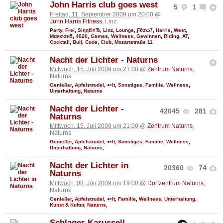
John Harris club goes west
5
1
Freitag, 11. September 2009 um 20:00
@
John Harris Fitness
, Linz
Party
,
Frei
,
Siηηℓі¢Ђ
,
Linz
,
Lounge
,
Ƒℓσω7
,
Harris
,
West
,
Мαяσσи5
,
4020
,
Games
,
Wellness
,
Gewinnen
,
Riding
,
AT
,
Cocktail
,
Bull
,
Code
,
Club
,
Mozartstraße 11
Nacht der Lichter - Naturns
Mittwoch, 15. Juli 2009 um 21:00
@
Zentrum Naturns
,
Naturns
Genießer
,
Apfelstrudel
,
●•It
,
Sonstiges
,
Familie
,
Wellness
,
Unterhaltung
,
Naturns
Nacht der Lichter -
42045
281
Naturns
Mittwoch, 15. Juli 2009 um 21:00
@
Zentrum Naturns
,
Naturns
Genießer
,
Apfelstrudel
,
●•It
,
Sonstiges
,
Familie
,
Wellness
,
Unterhaltung
,
Naturns
,
Nacht der Lichter in
20360
74
Naturns
Mittwoch, 08. Juli 2009 um 19:00
@
Dorfzentrum Naturns
,
Naturns
Genießer
,
Apfelstrudel
,
●•It
,
Familie
,
Wellness
,
Unterhaltung
,
Kunst & Kultur
,
Naturns
,
Schlager-Karussell