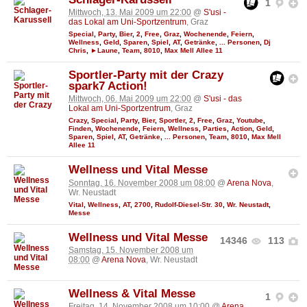
1
Mittwoch, 13. Mai 2009 um 22:00
@
S'usi -
das Lokal am Uni-Sportzentrum
, Graz
Special
,
Party
,
Bier
,
2
,
Free
,
Graz
,
Wochenende
,
Feiern
,
Wellness
,
Geld
,
Sparen
,
Spiel
,
AT
,
Getränke
,
... Personen
,
Dj
Chris
,
►Laune
,
Team
,
8010
,
Max Mell Allee 11
Sportler-Party mit der Crazy
spark7 Action!
Mittwoch, 06. Mai 2009 um 22:00
@
S'usi - das
Lokal am Uni-Sportzentrum
, Graz
Crazy
,
Special
,
Party
,
Bier
,
Sportler
,
2
,
Free
,
Graz
,
Youtube
,
Finden
,
Wochenende
,
Feiern
,
Wellness
,
Parties
,
Action
,
Geld
,
Sparen
,
Spiel
,
AT
,
Getränke
,
... Personen
,
Team
,
8010
,
Max Mell
Allee 11
Wellness und Vital Messe
Sonntag, 16. November 2008 um 08:00
@
Arena Nova
,
Wr. Neustadt
Vital
,
Wellness
,
AT
,
2700
,
Rudolf-Diesel-Str. 30
,
Wr. Neustadt
,
Messe
Wellness und Vital Messe
14346
113
Samstag, 15. November 2008 um
08:00
@
Arena Nova
, Wr. Neustadt
Wellness & Vital Messe
1
Freitag, 14. November 2008 um 10:00
@
Arena