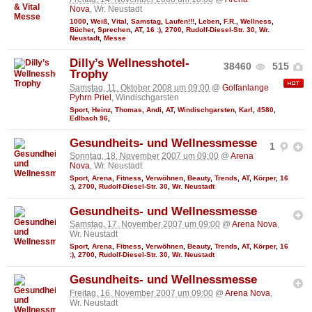
Nova
, Wr. Neustadt
1000
,
Weiß
,
Vital
,
Samstag
,
Laufen!!!
,
Leben
,
F.R.
,
Wellness
,
Bücher
,
Sprechen
,
AT
,
16 :)
,
2700
,
Rudolf-Diesel-Str. 30
,
Wr.
Neustadt
,
Messe
Dilly’s Wellnesshotel-
38460
515
Trophy
Samstag, 11. Oktober 2008 um 09:00
@
Golfanlange
Pyhrn Priel
, Windischgarsten
Sport
,
Heinz
,
Thomas
,
Andi
,
AT
,
Windischgarsten
,
Karl
,
4580
,
Edlbach 96
,
Gesundheits- und Wellnessmesse
1
Sonntag, 18. November 2007 um 09:00
@
Arena
Nova
, Wr. Neustadt
Sport
,
Arena
,
Fitness
,
Verwöhnen
,
Beauty
,
Trends
,
AT
,
Körper
,
16
:)
,
2700
,
Rudolf-Diesel-Str. 30
,
Wr. Neustadt
Gesundheits- und Wellnessmesse
Samstag, 17. November 2007 um 09:00
@
Arena Nova
,
Wr. Neustadt
Sport
,
Arena
,
Fitness
,
Verwöhnen
,
Beauty
,
Trends
,
AT
,
Körper
,
16
:)
,
2700
,
Rudolf-Diesel-Str. 30
,
Wr. Neustadt
Gesundheits- und Wellnessmesse
Freitag, 16. November 2007 um 09:00
@
Arena Nova
,
Wr. Neustadt