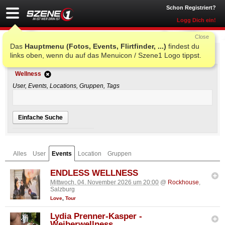
Schon Registriert?
Logg Dich ein!
Close
Das
Hauptmenu (Fotos, Events, Flirtfinder, ...)
findest du
Einfache Suche
links oben, wenn du auf das Menuicon / Szene1 Logo tippst.
Wellness
User, Events, Locations, Gruppen, Tags
Einfache Suche
Alles
User
Events
Location
Gruppen
ENDLESS WELLNESS
Mittwoch, 04. November 2026 um 20:00
@
Rockhouse
,
Salzburg
Love
,
Tour
Lydia Prenner-Kasper -
Weiberwellness