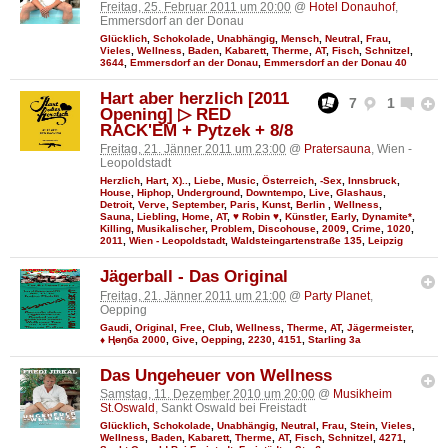
Freitag, 25. Februar 2011 um 20:00
@
Hotel Donauhof
,
Emmersdorf an der Donau
Glücklich
,
Schokolade
,
Unabhängig
,
Mensch
,
Neutral
,
Frau
,
Vieles
,
Wellness
,
Baden
,
Kabarett
,
Therme
,
AT
,
Fisch
,
Schnitzel
,
3644
,
Emmersdorf an der Donau
,
Emmersdorf an der Donau 40
Hart aber herzlich [2011
7
1
Opening] ▷ RED
RACK'EM + Pytzek + 8/8
Freitag, 21. Jänner 2011 um 23:00
@
Pratersauna
, Wien -
Leopoldstadt
Herzlich
,
Hart
,
X)..
,
Liebe
,
Music
,
Österreich
,
-Sex
,
Innsbruck
,
House
,
Hiphop
,
Underground
,
Downtempo
,
Live
,
Glashaus
,
Detroit
,
Verve
,
September
,
Paris
,
Kunst
,
Berlin
,
Wellness
,
Sauna
,
Liebling
,
Home
,
AT
,
♥ Robin ♥
,
Künstler
,
Early
,
Dynamite*
,
Killing
,
Musikalischer
,
Problem
,
Discohouse
,
2009
,
Crime
,
1020
,
2011
,
Wien - Leopoldstadt
,
Waldsteingartenstraße 135
,
Leipzig
Jägerball - Das Original
Freitag, 21. Jänner 2011 um 21:00
@
Party Planet
,
Oepping
Gaudi
,
Original
,
Free
,
Club
,
Wellness
,
Therme
,
AT
,
Jägermeister
,
♦ Ңөηба 2000
,
Give
,
Oepping
,
2230
,
4151
,
Starling 3a
Das Ungeheuer von Wellness
Samstag, 11. Dezember 2010 um 20:00
@
Musikheim
St.Oswald
, Sankt Oswald bei Freistadt
Glücklich
,
Schokolade
,
Unabhängig
,
Neutral
,
Frau
,
Stein
,
Vieles
,
Wellness
,
Baden
,
Kabarett
,
Therme
,
AT
,
Fisch
,
Schnitzel
,
4271
,