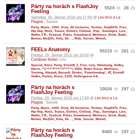
Párty na horách s FlashJoy
5524
28
Feeling
Samstag, 30. Jänner 2010 um 17:00
@
Les Arcs a La
Plagne
, Savoie
Party
,
Music
,
1000
,
Sтυя
,
All Inclusive
,
Techno
,
Siηηℓі¢Ђ
,
Free
,
Hip Hop
,
Rock
,
Trance
,
Elektro
,
Chillout
,
.Pop.
,
Sonstiges
,
Live
,
Яαdϊo
,
F.R.
,
Festival
,
Poker
,
Snowboard
,
Wellness
,
Drink
,
Bude
,
Burton
,
MυڪĪīc
,
Kola
,
De....
,
Ride
,
Savoie
,
Mimoň
,
FEELs Anatomy
55210
281
Freitag, 29. Jänner 2010 um 20:00
@
Cembran Keller
, Linz
Special
,
Klein
,
Party
,
Eristoff
,
2
,
Free
,
Linz
,
Stimmung
,
Vodka
,
Harris
,
^1^!°!^!!°!°!°!°!!°!°!°^!
,
4020
,
Rotes Kreuz
,
Wellness
,
Training
,
Altstadt
,
Bacardi
,
Drinks
,
°Fotoshooting°
,
AT
,
Eristoff
Vodka
,
Parker
,
Kreuz
,
2100
,
Kellergasse 4-6
,
Párty na horách s
10626
197
FlashJoy Feeling
Freitag, 29. Jänner 2010 um 17:00
@
Les Arcs a La
Plagne
, Savoie
Party
,
Music
,
1000
,
Sтυя
,
All Inclusive
,
Techno
,
Siηηℓі¢Ђ
,
Free
,
Hip Hop
,
Rock
,
Trance
,
Elektro
,
Chillout
,
.Pop.
,
Sonstiges
,
Live
,
Яαdϊo
,
F.R.
,
Festival
,
Poker
,
Snowboard
,
Wellness
,
Drink
,
Bude
,
Burton
,
MυڪĪīc
,
Kola
,
De....
,
Ride
,
Savoie
,
Mimoň
,
Párty na horách s
8465
197
FlashJoy Feeling