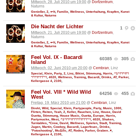
Mittwoch, 28. Juli 2010 um 19:00
@
Dorfzentrum
,
Naturns
Genießer
,
2
,
●•It
,
Familie
,
Wellness
,
Unterhaltung
,
Krapfen
,
Kunst
& Kultur
,
Naturns
Die Nacht der Lichter
1
Mittwoch, 21. Juli 2010 um 19:00
@
Dorfzentrum
,
Naturns
Genießer
,
2
,
●•It
,
Familie
,
Wellness
,
Unterhaltung
,
Krapfen
,
Kunst
& Kultur
,
Naturns
Feel Vol. IX - Bacardi
60385
305
Island
Mittwoch, 02. Juni 2010 um 20:00
@
Cembran
, Linz
Special
,
Klein
,
Party
,
2
,
Linz
,
Bikini
,
Stimmung
,
Harris
,
^1^!°!^!!°!
°!°!°!!°!°!°^!
,
4020
,
Wellness
,
Training
,
Bacardi
,
Drinks
,
AT
,
Parker
,
Kellergasse 4
,
2100
,
Feel Vol. VIII * Wild Wild
64256
455
West
Freitag, 19. März 2010 um 21:00
@
Cembran
, Linz
Direkt
,
Wild
,
Special
,
Klein
,
Partypeople
,
Party
,
Music
,
1000
,
Flirten
,
Reiten
,
Yeah
,
2
,
Keller
,
Rauchen
,
Linz
,
House
,
David
Guetta
,
Stimmung
,
House Music
,
Guetta
,
Europe
,
Harris
,
Partymucke
,
West
,
^1^!°!^!!°!°!°!°!!°!°!°^!
,
4020
,
Shaken
,
Turntables
,
*Crew
,
David
,
Wellness
,
Spielen
,
Stadt
,
Training
,
Jagen
,
Martin
,
Cowboy
,
Bacardi
,
Lagerfeuer,
,
Drinks
,
°Fotoshooting°
,
MυڪĪīc
,
AT
,
Rodeo
,
Parker
,
Graben..♥
,
Kellergasse 4
,
2100
,