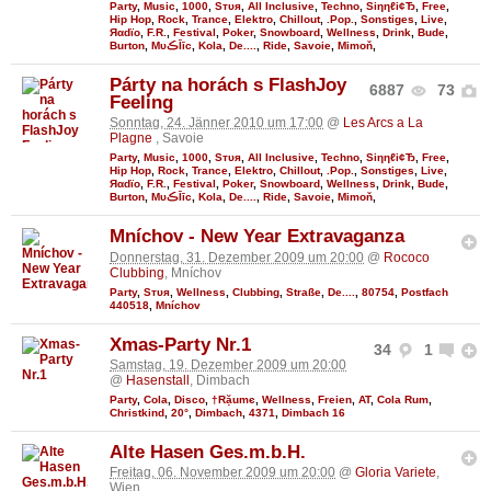
Party
,
Music
,
1000
,
Sтυя
,
All Inclusive
,
Techno
,
Siηηℓі¢Ђ
,
Free
,
Hip Hop
,
Rock
,
Trance
,
Elektro
,
Chillout
,
.Pop.
,
Sonstiges
,
Live
,
Яαdϊo
,
F.R.
,
Festival
,
Poker
,
Snowboard
,
Wellness
,
Drink
,
Bude
,
Burton
,
MυڪĪīc
,
Kola
,
De....
,
Ride
,
Savoie
,
Mimoň
,
Párty na horách s FlashJoy
6887
73
Feeling
Sonntag, 24. Jänner 2010 um 17:00
@
Les Arcs a La
Plagne
, Savoie
Party
,
Music
,
1000
,
Sтυя
,
All Inclusive
,
Techno
,
Siηηℓі¢Ђ
,
Free
,
Hip Hop
,
Rock
,
Trance
,
Elektro
,
Chillout
,
.Pop.
,
Sonstiges
,
Live
,
Яαdϊo
,
F.R.
,
Festival
,
Poker
,
Snowboard
,
Wellness
,
Drink
,
Bude
,
Burton
,
MυڪĪīc
,
Kola
,
De....
,
Ride
,
Savoie
,
Mimoň
,
Mníchov - New Year Extravaganza
Donnerstag, 31. Dezember 2009 um 20:00
@
Rococo
Clubbing
, Mníchov
Party
,
Sтυя
,
Wellness
,
Clubbing
,
Straße
,
De....
,
80754
,
Postfach
440518
,
Mníchov
Xmas-Party Nr.1
34
1
Samstag, 19. Dezember 2009 um 20:00
@
Hasenstall
, Dimbach
Party
,
Cola
,
Disco
,
†Rặumє
,
Wellness
,
Freien
,
AT
,
Cola Rum
,
Christkind
,
20°
,
Dimbach
,
4371
,
Dimbach 16
Alte Hasen Ges.m.b.H.
Freitag, 06. November 2009 um 20:00
@
Gloria Variete
,
Wien