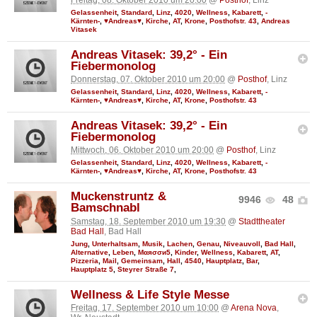
Gelassenheit
,
Standard
,
Linz
,
4020
,
Wellness
,
Kabarett
,
-
Kärnten-
,
♥Andreas♥
,
Kirche
,
AT
,
Krone
,
Posthofstr. 43
,
Andreas
Vitasek
Andreas Vitasek: 39,2° - Ein
Fiebermonolog
Donnerstag, 07. Oktober 2010 um 20:00
@
Posthof
, Linz
Gelassenheit
,
Standard
,
Linz
,
4020
,
Wellness
,
Kabarett
,
-
Kärnten-
,
♥Andreas♥
,
Kirche
,
AT
,
Krone
,
Posthofstr. 43
Andreas Vitasek: 39,2° - Ein
Fiebermonolog
Mittwoch, 06. Oktober 2010 um 20:00
@
Posthof
, Linz
Gelassenheit
,
Standard
,
Linz
,
4020
,
Wellness
,
Kabarett
,
-
Kärnten-
,
♥Andreas♥
,
Kirche
,
AT
,
Krone
,
Posthofstr. 43
Muckenstruntz &
9946
48
Bamschnabl
Samstag, 18. September 2010 um 19:30
@
Stadttheater
Bad Hall
, Bad Hall
Jung
,
Unterhaltsam
,
Musik
,
Lachen
,
Genau
,
Niveauvoll
,
Bad Hall
,
Alternative
,
Leben
,
Мαяσσи5
,
Kinder
,
Wellness
,
Kabarett
,
AT
,
Pizzeria
,
Mail
,
Gemeinsam
,
Hall
,
4540
,
Hauptplatz
,
Bar
,
Hauptplatz 5
,
Steyrer Straße 7
,
Wellness & Life Style Messe
Freitag, 17. September 2010 um 10:00
@
Arena Nova
,