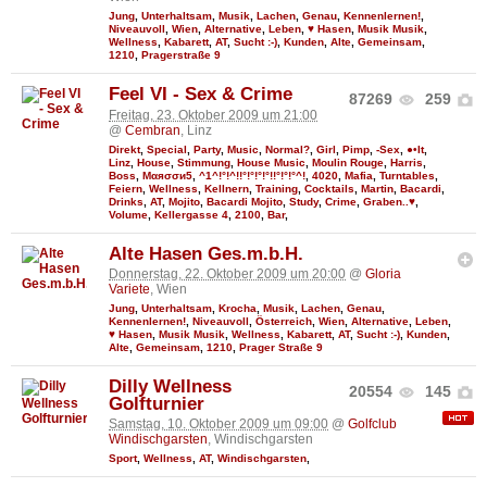
Jung
,
Unterhaltsam
,
Musik
,
Lachen
,
Genau
,
Kennenlernen!
,
Niveauvoll
,
Wien
,
Alternative
,
Leben
,
♥ Hasen
,
Musik Musik
,
Wellness
,
Kabarett
,
AT
,
Sucht :-)
,
Kunden
,
Alte
,
Gemeinsam
,
1210
,
Pragerstraße 9
Feel VI - Sex & Crime
87269
259
Freitag, 23. Oktober 2009 um 21:00
@
Cembran
, Linz
Direkt
,
Special
,
Party
,
Music
,
Normal?
,
Girl
,
Pimp
,
-Sex
,
●•It
,
Linz
,
House
,
Stimmung
,
House Music
,
Moulin Rouge
,
Harris
,
Boss
,
Мαяσσи5
,
^1^!°!^!!°!°!°!°!!°!°!°^!
,
4020
,
Mafia
,
Turntables
,
Feiern
,
Wellness
,
Kellnern
,
Training
,
Cocktails
,
Martin
,
Bacardi
,
Drinks
,
AT
,
Mojito
,
Bacardi Mojito
,
Study
,
Crime
,
Graben..♥
,
Volume
,
Kellergasse 4
,
2100
,
Bar
,
Alte Hasen Ges.m.b.H.
Donnerstag, 22. Oktober 2009 um 20:00
@
Gloria
Variete
, Wien
Jung
,
Unterhaltsam
,
Krocha
,
Musik
,
Lachen
,
Genau
,
Kennenlernen!
,
Niveauvoll
,
Österreich
,
Wien
,
Alternative
,
Leben
,
♥ Hasen
,
Musik Musik
,
Wellness
,
Kabarett
,
AT
,
Sucht :-)
,
Kunden
,
Alte
,
Gemeinsam
,
1210
,
Prager Straße 9
Dilly Wellness
20554
145
Golfturnier
Samstag, 10. Oktober 2009 um 09:00
@
Golfclub
Windischgarsten
, Windischgarsten
Sport
,
Wellness
,
AT
,
Windischgarsten
,