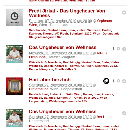
Sankt Oswald Bei Freistadt
,
Freistädter Straße
Fredi Jirkal - Das Ungeheuer Von
Wellness
Dienstag, 07. Dezember 2010 um 20:00
@
Orpheum
Wien
, Wien - Donaustadt
Schokolade
,
Neutral
,
Frau
,
Stein
,
Vieles
,
Wellness
,
Baden
,
Kabarett
,
Therme
,
AT
,
Fisch
,
Schnitzel
,
1220
,
Wien - Donaustadt
,
Steigenteschgasse 94b
Das Ungeheuer von Wellness
1
Mittwoch, 01. Dezember 2010 um 19:30
@
KINO /
Filmbühne
, Deutsch-Wagram
Glücklich
,
Schokolade
,
Unabhängig
,
Neutral
,
Frau
,
Stein
,
Vieles
,
Wellness
,
Baden
,
Kabarett
,
Therme
,
AT
,
Fisch
,
Schnitzel
,
2232
,
Deutsch-Wagram
,
Friedhofallee 5
Hart aber herzlich
1
Samstag, 27. November 2010 um 23:00
@
Pratersauna
, Wien - Leopoldstadt
Herzlich
,
Hart
,
Liebe
,
♥......With
,
Wien
,
House
,
Live
,
Phoenix
,
Wellness
,
Balance
,
London
,
AT
,
Once
,
16 :)
,
1020
,
Wien -
Leopoldstadt
,
Waldsteingartenstraße 135
Das Ungeheuer von Wellness
Samstag, 27. November 2010 um 19:30
@
9er Haus
,
Hennersdorf
Glücklich
,
Schokolade
,
Unabhängig
,
Neutral
,
Frau
,
Stein
,
Vieles
,
Wellness
,
Baden
,
Kabarett
,
Therme
,
AT
,
Fisch
,
Schnitzel
,
2332
,