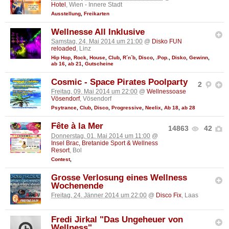
Hotel
, Wien - Innere Stadt
Ausstellung
,
Freikarten
Wellnesse All Inklusive
Samstag, 24. Mai 2014 um 21:00
@
Disko FUN
reloaded
, Linz
Hip Hop
,
Rock
,
House
,
Club
,
R´n´b
,
Disco
,
.Pop.
,
Disko
,
Gewinn
,
ab 16
,
ab 21
,
Gutscheine
Cosmic - Space Pirates Poolparty
2
Freitag, 09. Mai 2014 um 22:00
@
Wellnessoase
Vösendorf
, Vösendorf
Psytrance
,
Club
,
Disco
,
Progressive
,
Neelix
,
Ab 18
,
ab 28
Fête à la Mer
14863
42
Donnerstag, 01. Mai 2014 um 11:00
@
Insel Brac, Bretanide Sport & Wellness
Resort
, Bol
Contest
,
Grosse Verlosung eines Wellness
Wochenende
Freitag, 24. Jänner 2014 um 22:00
@
Disco Fix
, Laas
Fredi Jirkal "Das Ungeheuer von
Wellness"