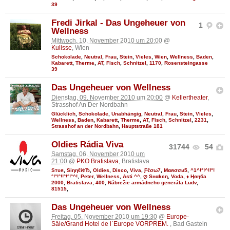
39
Fredi Jirkal - Das Ungeheuer von
1
Wellness
Mittwoch, 10. November 2010 um 20:00
@
Kulisse
, Wien
Schokolade
,
Neutral
,
Frau
,
Stein
,
Vieles
,
Wien
,
Wellness
,
Baden
,
Kabarett
,
Therme
,
AT
,
Fisch
,
Schnitzel
,
1170
,
Rosensteingasse
39
Das Ungeheuer von Wellness
Dienstag, 09. November 2010 um 20:00
@
Kellertheater
,
Strasshof An Der Nordbahn
Glücklich
,
Schokolade
,
Unabhängig
,
Neutral
,
Frau
,
Stein
,
Vieles
,
Wellness
,
Baden
,
Kabarett
,
Therme
,
AT
,
Fisch
,
Schnitzel
,
2231
,
Strasshof an der Nordbahn
,
Hauptstraße 181
Oldies Rádia Viva
31744
54
Samstag, 06. November 2010 um
21:00
@
PKO Bratislava
, Bratislava
Sтυя
,
Siηηℓі¢Ђ
,
Oldies
,
Disco
,
Viva
,
Ƒℓσω7
,
Мαяσσи5
,
^1^!°!^!!°!
°!°!°!!°!°!°^!
,
Peter
,
Wellness
,
Asti ^^
,
ღ Sнαkєη
,
Voda
,
♦ Ңөηба
2000
,
Bratislava
,
400
,
Nábrežie armádneho generála Ludv
,
81515
,
Das Ungeheuer von Wellness
Freitag, 05. November 2010 um 19:30
@
Europe-
Säle/Grand Hotel de l`Europe VORPREM.
, Bad Gastein