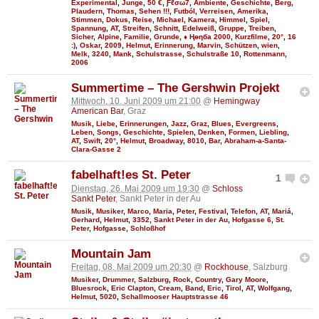
Experimental
,
Junge
,
50 €
,
Ƒℓσω7
,
Ambiente
,
Geschichte
,
Berg
,
Plaudern
,
Thomas
,
Sehen !!!
,
Futból
,
Verreisen
,
Amerika
,
Stimmen
,
Dokus
,
Reise
,
Michael
,
Kamera
,
Himmel
,
Spiel
,
Spannung
,
AT
,
Streifen
,
Schnitt
,
Edelweiß
,
Gruppe
,
Treiben
,
Sicher
,
Alpine
,
Familie
,
Grunde
,
♦ Ңөηба 2000
,
Kurzfilme
,
20°
,
16
:)
,
Oskar
,
2009
,
Helmut
,
Erinnerung
,
Marvin
,
Schützen
,
wien
,
Melk
,
3240
,
Mank
,
Schulstrasse
,
Schulstraße 10
,
Rottenmann
,
2006
Summertime – The Gershwin Projekt
Mittwoch, 10. Juni 2009 um 21:00
@
Hemingway
American Bar
, Graz
Musik
,
Liebe
,
Erinnerungen
,
Jazz
,
Graz
,
Blues
,
Evergreens
,
Leben
,
Songs
,
Geschichte
,
Spielen
,
Denken
,
Formen
,
Liebling
,
AT
,
Swift
,
20°
,
Helmut
,
Broadway
,
8010
,
Bar
,
Abraham-a-Santa-
Clara-Gasse 2
fabelhaft!es St. Peter
1
Dienstag, 26. Mai 2009 um 19:30
@
Schloss
Sankt Peter
, Sankt Peter in der Au
Musik
,
Musiker
,
Marco
,
Maria
,
Peter
,
Festival
,
Telefon
,
AT
,
Mariá
,
Gerhard
,
Helmut
,
3352
,
Sankt Peter in der Au
,
Hofgasse 6
,
St.
Peter
,
Hofgasse
,
Schloßhof
Mountain Jam
Freitag, 08. Mai 2009 um 20:30
@
Rockhouse
, Salzburg
Musiker
,
Drummer
,
Salzburg
,
Rock
,
Country
,
Gary Moore
,
Bluesrock
,
Eric Clapton
,
Cream
,
Band
,
Eric
,
Tirol
,
AT
,
Wolfgang
,
Helmut
,
5020
,
Schallmooser Hauptstrasse 46