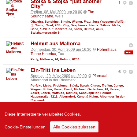
Stoika & Stojka “just another
1
City”
Freitag, 08. Mai 2009 um 20:00
@
The
Soundtheatre
, Wels
Gitarrist
,
Sunshine
,
Single
,
Wiener
,
Frau
,
Just Υηвєѕċняєîвℓîċн
:))
,
Swing
,
Soul
,
70Er
,
City
,
Deephouse
,
Harris
,
Tribute
,
Mafia
,
Band
,
* -Wels- *
,
Konzert
,
AT
,
Know
,
Helmut
,
4600
,
Stelzhamerstraße 9
Helmut aus Mallorca
Donnerstag, 30. April 2009 um 16:30
@
Hohenhaus
Tenne Hinertux
, Tux
Party
,
Mallorca
,
AT
,
Helmut
,
6294
Ein-Tritt ins Leben
6
Sonntag, 29. März 2009 um 20:00
@
Pfarrsaal
,
Alberndorf in der Riedmark
Perfekt
,
Liebe
,
Probleme
,
Stück
,
Sarah
,
Chaos
,
Treffen
,
Junge
,
Wagner
,
Kultur
,
Kunst
,
Beruf
,
Michael
,
Gedanken
,
AT
,
Kaiser
,
Josef
,
Leben
,
Matthias
,
Marlies
,
Schauspieler
,
Helmut
,
Hauptstraße
,
4211
,
Alberndorf
,
Kunst & Kultur
,
Alberndorf In der
Riedmark
Ein Drahdiwaberl - Ein
2
Diese Internetseite verarbeitet Cookies.
Löwenherz Wird 60
Freitag, 27. März 2009 um 20:00
@
((szene))
Wien
, Wien
Cookie-Einstellungen
Alle Cookies zulassen
Klein
,
Aktiv
,
Freunde
,
Music
,
Einfach
,
Musiker
,
Love
,
Hammer
,
Hansi
,
Wiener
,
Power
,
Bitte
,
2
,
Deutschland
,
Ulli
,
Rock
,
Deep