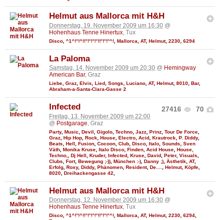
Helmut aus Mallorca mit H&H
Donnerstag, 19. November 2009 um 16:30
@
Hohenhaus Tenne Hinertux
, Tux
Disco
,
^1^!°!^!!°!°!°!°!!°!°!°^!
,
Mallorca
,
AT
,
Helmut
,
2230
,
6294
La Paloma
Samstag, 14. November 2009 um 20:30
@
Hemingway
American Bar
, Graz
Liebe
,
Graz
,
Elvis
,
Lied
,
Songs
,
Luciano
,
AT
,
Helmut
,
8010
,
Bar
,
Abraham-a-Santa-Clara-Gasse 2
Infected
27416
70
Freitag, 13. November 2009 um 22:00
@
Postgarage
, Graz
Party
,
Music
,
Devil
,
Gigolo
,
Techno
,
Jazz
,
Prinz
,
Tour De Force
,
Graz
,
Hip Hop
,
Rock
,
House
,
Electro
,
Acid
,
Krautrock
,
P. Diddy
,
Beats
,
Hell
,
Fusion
,
Cocoon
,
Club
,
Disco
,
Italo
,
Sounds
,
Sven
Väth
,
Monika Kruse
,
Italo Disco
,
Finden
,
Acid House
,
House,
Techno,
,
Dj Hell
,
Kruder
,
Infected
,
Kruse
,
David
,
Peter
,
Visuals
,
Clubs
,
Fort
,
Bewegung ;-))
,
München :-)
,
Danny ;)
,
Ästhetik
,
AT
,
Erfolg
,
Roxy
,
Diddy
,
Phänomen
,
Resident
,
De....
,
Helmut
,
Köpfe
,
8020
,
Dreihackengasse 42
,
Helmut aus Mallorca mit H&H
Donnerstag, 12. November 2009 um 16:30
@
Hohenhaus Tenne Hinertux
, Tux
Disco
,
^1^!°!^!!°!°!°!°!!°!°!°^!
,
Mallorca
,
AT
,
Helmut
,
2230
,
6294
,