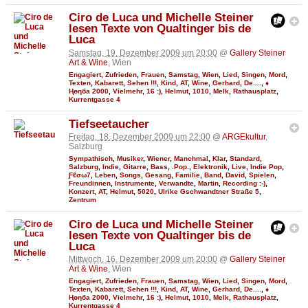
Ciro de Luca und Michelle Steiner
lesen Texte von Qualtinger bis de
Luca
Samstag, 19. Dezember 2009 um 20:00
@
Gallery Steiner
Art & Wine
, Wien
Engagiert
,
Zufrieden
,
Frauen
,
Samstag
,
Wien
,
Lied
,
Singen
,
Mord
,
Texten
,
Kabarett
,
Sehen !!!
,
Kind
,
AT
,
Wine
,
Gerhard
,
De....
,
♦
Ңөηба 2000
,
Vielmehr
,
16 :)
,
Helmut
,
1010
,
Melk
,
Rathausplatz
,
Kurrentgasse 4
Tiefseetaucher
Freitag, 18. Dezember 2009 um 22:00
@
ARGEkultur
,
Salzburg
Sympathisch
,
Musiker
,
Wiener
,
Manchmal
,
Klar
,
Standard
,
Salzburg
,
Indie
,
Gitarre
,
Bass
,
.Pop.
,
Elektronik
,
Live
,
Indie Pop
,
Ƒℓσω7
,
Leben
,
Songs
,
Gesang
,
Familie
,
Band
,
David
,
Spielen
,
Freundinnen
,
Instrumente
,
Verwandte
,
Martin
,
Recording :-)
,
Konzert
,
AT
,
Helmut
,
5020
,
Ulrike Gschwandtner Straße 5
,
Zentrum
Ciro de Luca und Michelle Steiner
lesen Texte von Qualtinger bis de
Luca
Mittwoch, 16. Dezember 2009 um 20:00
@
Gallery Steiner
Art & Wine
, Wien
Engagiert
,
Zufrieden
,
Frauen
,
Samstag
,
Wien
,
Lied
,
Singen
,
Mord
,
Texten
,
Kabarett
,
Sehen !!!
,
Kind
,
AT
,
Wine
,
Gerhard
,
De....
,
♦
Ңөηба 2000
,
Vielmehr
,
16 :)
,
Helmut
,
1010
,
Melk
,
Rathausplatz
,
Kurrentgasse 4