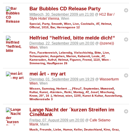
Bar Bubbles CD Release Party
Mittwoch, 30. September 2009 um 21:00
@
H12 Bar /
Style Hotel Vienna
, Wien
Special
,
Party
,
Smooth
,
Wien
,
Live
,
Cocktails
,
AT
,
Helmut
,
Official
,
1010
,
Bar
,
Herrengasse 12
Helfried “helfried, bitte melde dich!“
Dienstag, 22. September 2009 um 20:00
@
((szene))
Wien
, Wien
Fies
,
Facettenreich
,
Lebendig
,
Vielschichtig
,
Bitte
,
Live
,
Schauspieler
,
Ausgehen
,
Marion
,
Kabarett
,
Leute
,
AT
,
Kameraden
,
Aufruf
,
Helmut
,
Figuren
,
Fremd
,
1110
,
Wien -
Simmering
,
Hauffgasse 26
mei årt - my art
Dienstag, 01. September 2009 um 19:29
@
Wasserturm
Wien
, Wien
Wissen
,
Samstag
,
Herbert ...
,
Ƒℓσω7
,
September
,
Мαяσσи5
,
Kultur
,
Kunst
,
-Kärnten-
,
Reiki
,
Montag
,
AT
,
Josef
,
Mischung
,
Know
,
20°
,
16 :)
,
Helmut
,
wien
,
1100
,
Kunst & Kultur
,
Ausstellung
,
Windtenstraße 3
Lange Nacht der ´kurzen Streifen im
CineMank
Freitag, 07. August 2009 um 20:00
@
Cafe Sidamo
Mank
, Mank
Musik
,
Freunde
,
Liebe
,
Humor
,
Keller
,
Deutschland
,
Kino
,
Graz
,