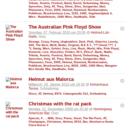
Tribute
,
Austria
,
Festival
,
Band
,
David
,
Geburtstag
,
Money
,
Sprechen
,
Only
,
AT
,
They
,
Shine
,
Ehre
,
Songwriter
,
Mail
,
Phänomen
,
Feier
,
2009
,
Helmut
,
Diamond
,
Reinkarnation
,
Publikum
,
Brucknerhaus Linz
,
1150
,
1080
,
Vogelweidplatz 4
,
Wien - Rudolfsheim
,
1080 Wien
,
Stadthalle
,
Side
The Australian Pink Floyd Show
Sonntag, 07. Februar 2010 um 20:00
@
Helmut-List-
Halle
, Graz
Strange
,
Crazy
,
Funny
,
Unglaublich
,
Dark
,
Pink
,
Gitarrist
,
Lovely
,
Still
,
The Best
,
Weiß
,
Better
,
Original
,
B.E.S.T.
,
???,Good,???
,
1
´5
,
Stetig
,
Wien
,
Gehört
,
Graz
,
Linz
,
Rock
,
World
,
Hits
,
Pink Floyd
,
Konzerte
,
Live
,
Klassiker
,
Finden
,
50 €
,
Ƒℓσω7
,
Bank
,
Яαdϊo
,
Tribute
,
Austria
,
Festival
,
Band
,
David
,
Geburtstag
,
Money
,
Sprechen
,
Only
,
AT
,
They
,
Shine
,
Ehre
,
Songwriter
,
Mail
,
Phänomen
,
Feier
,
2009
,
Helmut
,
Diamond
,
Reinkarnation
,
Publikum
,
Brucknerhaus Linz
,
8020
,
1080
,
1080 Wien
,
Waagner
Biro Straße 98a
,
Stadthalle
,
Side
Helmut aus Malorca
Mittwoch, 20. Jänner 2010 um 16:30
@
Hohenhaus
Tenne
, Schladming
Disco
,
AT
,
Helmut
,
8970
,
Coburgstraße 512
,
Schladming
Christmas with the rat pack
Montag, 21. Dezember 2009 um 20:30
@
Hemingway
American Bar
, Graz
Special
,
♥......With
,
Graz
,
Piano
,
Vocal
,
The Rat Pack
,
AT
,
Champagne
,
Christmas
,
Helmut
,
8010
,
Bar
,
Abraham-a-Santa-
Clara-Gasse 2