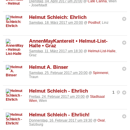
Dienstag, 04. April 2017 um 20:00
@
Café Carina
, Wien
- Josefstadt
Helmut Schleich: Ehrlich
Samstag, 18. März 2017 um 20:00
@
Posthof
, Linz
AnnenMayKantereit • Helmut-List-
Halle • Graz
Samstag, 11. März 2017 um 18:30
@
Helmut-List-Halle
,
Graz
Helmut A. Binser
Samstag, 25. Februar 2017 um 20:00
@
Spinnerei
,
Traun
Helmut Schleich - Ehrlich
1
Freitag, 24. Februar 2017 um 20:00
@
Stadtsaal
Wien
, Wien
Helmut Schleich - Ehrlich!
Donnerstag, 16. Februar 2017 um 19:30
@
Oval
,
Salzburg