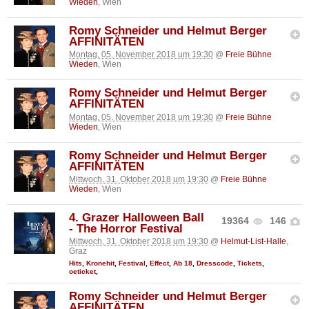
Wieden
, Wien
Romy Schneider und Helmut Berger
AFFINITÄTEN
Montag, 05. November 2018 um 19:30
@
Freie Bühne
Wieden
, Wien
Romy Schneider und Helmut Berger
AFFINITÄTEN
Montag, 05. November 2018 um 19:30
@
Freie Bühne
Wieden
, Wien
Romy Schneider und Helmut Berger
AFFINITÄTEN
Mittwoch, 31. Oktober 2018 um 19:30
@
Freie Bühne
Wieden
, Wien
4. Grazer Halloween Ball
19364
146
- The Horror Festival
Mittwoch, 31. Oktober 2018 um 19:30
@
Helmut-List-Halle
,
Graz
Hits
,
Kronehit
,
Festival
,
Effect
,
Ab 18
,
Dresscode
,
Tickets
,
oeticket
,
Romy Schneider und Helmut Berger
AFFINITÄTEN