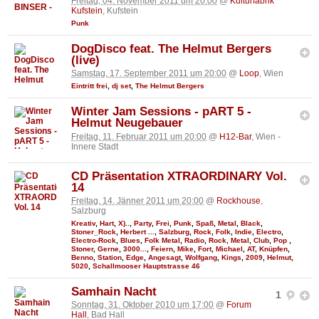
Freitag, 04. November 2011 um 20:00
@
Kulturfabrik
Kufstein
, Kufstein
Punk
DogDisco feat. The Helmut Bergers
(live)
Samstag, 17. September 2011 um 20:00
@
Loop
, Wien
Eintritt frei
,
dj set
,
The Helmut Bergers
Winter Jam Sessions - pART 5 -
Helmut Neugebauer
Freitag, 11. Februar 2011 um 20:00
@
H12-Bar
, Wien -
Innere Stadt
CD Präsentation XTRAORDINARY Vol.
14
Freitag, 14. Jänner 2011 um 20:00
@
Rockhouse
,
Salzburg
Kreativ
,
Hart
,
X)..
,
Party
,
Frei
,
Punk
,
Spaß
,
Metal
,
Black
,
Stoner_Rock
,
Herbert ...
,
Salzburg
,
Rock
,
Folk
,
Indie
,
Electro
,
Electro-Rock
,
Blues
,
Folk Metal
,
Radio
,
Rock, Metal
,
Club
,
Pop
,
Stoner
,
Gerne
,
3000...
,
Feiern
,
Mike
,
Fort
,
Michael
,
AT
,
Knüpfen
,
Benno
,
Station
,
Edge
,
Angesagt
,
Wolfgang
,
Kings
,
2009
,
Helmut
,
5020
,
Schallmooser Hauptstrasse 46
Samhain Nacht
1
Sonntag, 31. Oktober 2010 um 17:00
@
Forum
Hall
, Bad Hall