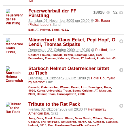
Tux
Feuerwehrball der FF
18828
52
Pürstling
Samstag, 07. November 2009 um 20:00
@
Gh. Bauer
(Fleischbauer)
, Sandl
Ball
,
AT
,
Helmut
,
Sandl
,
4251
,
Männerhort: Klaus Eckel, Pepi Hopf, O
Lendl, Thomas Stipsits
Donnerstag, 22. Oktober 2009 um 20:00
@
Posthof
, Linz
Gestört
,
Frauen
,
Fußball
,
Treffen
,
Samstag
,
Linz
,
4020
,
Fernsehen
,
Thomas
,
Kabarett
,
Klaus
,
AT
,
Helmut
,
Posthofstr. 43
Starkoch Helmut Österreicher bittet
zu Tisch
Dienstag, 13. Oktober 2009 um 18:00
@
Hotel Courtyard
by Marriott
, Linz
Gerecht
,
Österreicher
,
Wiener
,
Bereit
,
Linz
,
Sonstiges
,
Hope
,
4020
,
Kunst
,
Universität
,
Traun
,
Event
,
Cuisine
,
AT
,
Museum
,
2009
,
Helmut
,
Team
,
Europaplatz 2
,
2006
Tribute to the Rat Pack
Freitag, 02. Oktober 2009 um 20:30
@
Hemingway
American Bar
, Graz
Joey
,
Graz
,
Frank Sinatra
,
Piano
,
Dean Martin
,
Tribute
,
Songs
,
Gesang
,
The Rat Pack
,
Amüsieren
,
Martin
,
AT
,
Künstler
,
Swingen
,
Helmut
,
8010
,
Bar
,
Abraham-a-Santa-Clara-Gasse 2