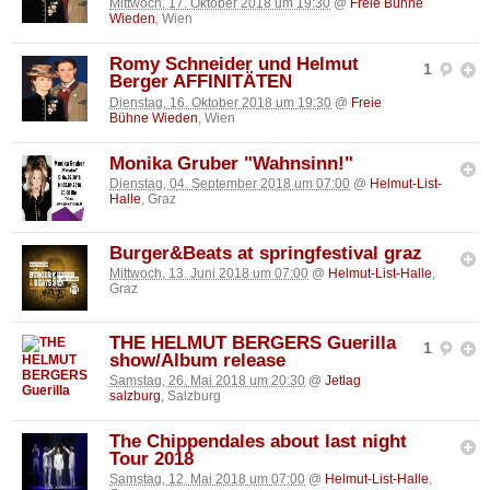
Mittwoch, 17. Oktober 2018 um 19:30
@
Freie Bühne
Wieden
, Wien
Romy Schneider und Helmut
1
Berger AFFINITÄTEN
Dienstag, 16. Oktober 2018 um 19:30
@
Freie
Bühne Wieden
, Wien
Monika Gruber "Wahnsinn!"
Dienstag, 04. September 2018 um 07:00
@
Helmut-List-
Halle
, Graz
Burger&Beats at springfestival graz
Mittwoch, 13. Juni 2018 um 07:00
@
Helmut-List-Halle
,
Graz
THE HELMUT BERGERS Guerilla
1
show/Album release
Samstag, 26. Mai 2018 um 20:30
@
Jetlag
salzburg
, Salzburg
The Chippendales about last night
Tour 2018
Samstag, 12. Mai 2018 um 07:00
@
Helmut-List-Halle
,