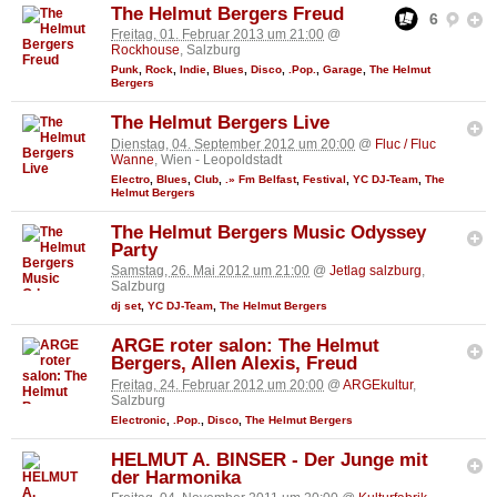
The Helmut Bergers Freud
6
Freitag, 01. Februar 2013 um 21:00
@
Rockhouse
, Salzburg
Punk
,
Rock
,
Indie
,
Blues
,
Disco
,
.Pop.
,
Garage
,
The Helmut
Bergers
The Helmut Bergers Live
Dienstag, 04. September 2012 um 20:00
@
Fluc / Fluc
Wanne
, Wien - Leopoldstadt
Electro
,
Blues
,
Club
,
.» Fm Belfast
,
Festival
,
YC DJ-Team
,
The
Helmut Bergers
The Helmut Bergers Music Odyssey
Party
Samstag, 26. Mai 2012 um 21:00
@
Jetlag salzburg
,
Salzburg
dj set
,
YC DJ-Team
,
The Helmut Bergers
ARGE roter salon: The Helmut
Bergers, Allen Alexis, Freud
Freitag, 24. Februar 2012 um 20:00
@
ARGEkultur
,
Salzburg
Electronic
,
.Pop.
,
Disco
,
The Helmut Bergers
HELMUT A. BINSER - Der Junge mit
der Harmonika