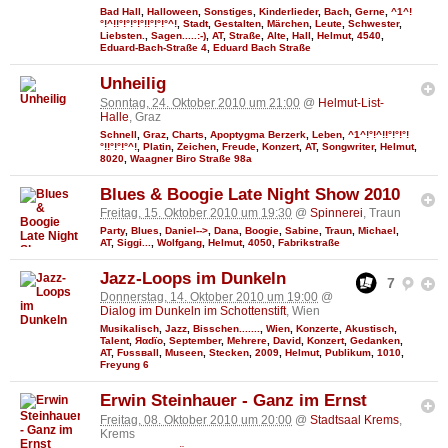
Bad Hall
,
Halloween
,
Sonstiges
,
Kinderlieder
,
Bach
,
Gerne
,
^1^!
°!^!!°!°!°!°!!°!°!°^!
,
Stadt
,
Gestalten
,
Märchen
,
Leute
,
Schwester
,
Liebsten.
,
Sagen.....:-)
,
AT
,
Straße
,
Alte
,
Hall
,
Helmut
,
4540
,
Eduard-Bach-Straße 4
,
Eduard Bach Straße
Unheilig
Sonntag, 24. Oktober 2010 um 21:00
@
Helmut-List-
Halle
, Graz
Schnell
,
Graz
,
Charts
,
Apoptygma Berzerk
,
Leben
,
^1^!°!^!!°!°!°!
°!!°!°!°^!
,
Platin
,
Zeichen
,
Freude
,
Konzert
,
AT
,
Songwriter
,
Helmut
,
8020
,
Waagner Biro Straße 98a
Blues & Boogie Late Night Show 2010
Freitag, 15. Oktober 2010 um 19:30
@
Spinnerei
, Traun
Party
,
Blues
,
Daniel-->
,
Dana
,
Boogie
,
Sabine
,
Traun
,
Michael
,
AT
,
Siggi...
,
Wolfgang
,
Helmut
,
4050
,
Fabrikstraße
Jazz-Loops im Dunkeln
7
Donnerstag, 14. Oktober 2010 um 19:00
@
Dialog im Dunkeln im Schottenstift
, Wien
Musikalisch
,
Jazz
,
Bisschen.......
,
Wien
,
Konzerte
,
Akustisch
,
Talent
,
Яαdϊo
,
September
,
Mehrere
,
David
,
Konzert
,
Gedanken
,
AT
,
Fυѕѕвall
,
Museen
,
Stecken
,
2009
,
Helmut
,
Publikum
,
1010
,
Freyung 6
Erwin Steinhauer - Ganz im Ernst
Freitag, 08. Oktober 2010 um 20:00
@
Stadtsaal Krems
,
Krems