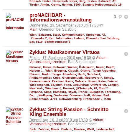
Kritisch
,
Heiter
,
Österreich
,
Peter
,
Berg
,
Texten
,
Kabarett
,
AT
,
Tiroler
,
Armin
,
Krems
,
Helmut
,
3500
,
Edmund Hofbauerstraße 19
proNACHBAR -
1
Informationsveranstaltung
Donnerstag, 23. September 2010 um 17:00
@
Main
, Oberndorf bei Salzburg
Wien
,
Salzburg
,
Stadt
,
Kommunikation
,
Sprechen
,
AT
,
..Oberndorf*
,
Karl
,
Information
,
Helmut
,
Oberndorf bei Salzburg
,
Bar
,
5110
,
Schöffleutgasse 8
Zyklus: Musiksommer Virtuos
Freitag, 17. September 2010 um 19:30
@
Atrium -
Veranstaltungszentrum
, Bad Schallerbach
National
,
Musik
,
Schwarz
,
Wiener
,
Österreich
,
Neuer
,
Death
,
Herbert ...
,
Wien
,
Bregenz
,
Klassik
,
Gitarre
,
Tango Argentino
,
Classic
,
Radio
,
Tango
,
Amadeus
,
Bach
,
Schubert
,
Philharmoniker
,
Cuba
,
Gitarrenmusik
,
Musikverein
,
Songs
,
Kammermusik
,
Festival
,
Paris
,
Mehrere
,
Kunst
,
Peter
,
Feiern
,
Wissenschaft
,
Studium
,
Prag
,
Geburtstag
,
Universität
,
London
,
New York
,
München :-)
,
Konzert
,
ღChristoph
,
AT
,
Rom^^
,
Havanna
,
Kuba
,
Hamburg
,
Royal
,
France
,
Budapest
,
Forschung
,
De....
,
Wolfgang
,
Orchester
,
Diversen
,
Hall
,
Helmut
,
Bad
Schallerbach
,
4701
,
Schwarzenberg
,
Promenade 2
,
Köln
Zyklus: String Passion - Schmitto
Kling Ensemble
Donnerstag, 10. Juni 2010 um 19:30
@
Atrium -
Veranstaltungszentrum
, Bad Schallerbach
Stolz
,
Zuhörer
,
Musik
,
Einfach
,
Musiker
,
Weiß
,
Leidenschaft
,