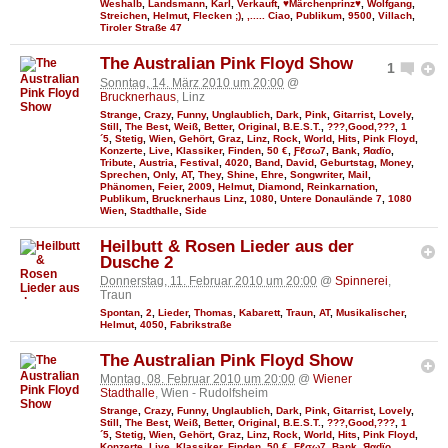
Weshalb
,
Landsmann
,
Karl
,
Verkauft
,
♥Märchenprinz♥
,
Wolfgang
,
Streichen
,
Helmut
,
Flecken ;)
,
,..... Ciao
,
Publikum
,
9500
,
Villach
,
Tiroler Straße 47
The Australian Pink Floyd Show
1
Sonntag, 14. März 2010 um 20:00
@
Brucknerhaus
, Linz
Strange
,
Crazy
,
Funny
,
Unglaublich
,
Dark
,
Pink
,
Gitarrist
,
Lovely
,
Still
,
The Best
,
Weiß
,
Better
,
Original
,
B.E.S.T.
,
???,Good,???
,
1
´5
,
Stetig
,
Wien
,
Gehört
,
Graz
,
Linz
,
Rock
,
World
,
Hits
,
Pink Floyd
,
Konzerte
,
Live
,
Klassiker
,
Finden
,
50 €
,
Ƒℓσω7
,
Bank
,
Яαdϊo
,
Tribute
,
Austria
,
Festival
,
4020
,
Band
,
David
,
Geburtstag
,
Money
,
Sprechen
,
Only
,
AT
,
They
,
Shine
,
Ehre
,
Songwriter
,
Mail
,
Phänomen
,
Feier
,
2009
,
Helmut
,
Diamond
,
Reinkarnation
,
Publikum
,
Brucknerhaus Linz
,
1080
,
Untere Donaulände 7
,
1080
Wien
,
Stadthalle
,
Side
Heilbutt & Rosen Lieder aus der
Dusche 2
Donnerstag, 11. Februar 2010 um 20:00
@
Spinnerei
,
Traun
Spontan
,
2
,
Lieder
,
Thomas
,
Kabarett
,
Traun
,
AT
,
Musikalischer
,
Helmut
,
4050
,
Fabrikstraße
The Australian Pink Floyd Show
Montag, 08. Februar 2010 um 20:00
@
Wiener
Stadthalle
, Wien - Rudolfsheim
Strange
,
Crazy
,
Funny
,
Unglaublich
,
Dark
,
Pink
,
Gitarrist
,
Lovely
,
Still
,
The Best
,
Weiß
,
Better
,
Original
,
B.E.S.T.
,
???,Good,???
,
1
´5
,
Stetig
,
Wien
,
Gehört
,
Graz
,
Linz
,
Rock
,
World
,
Hits
,
Pink Floyd
,
Konzerte
,
Live
,
Klassiker
,
Finden
,
50 €
,
Ƒℓσω7
,
Bank
,
Яαdϊo
,