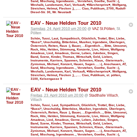
Sand
,
Mischung
,
Irgendwann..
,
Verstehen
,
Goethe
,
Sucht :-)
,
Weshalb
,
Landsmann
,
Karl
,
Verkauft
,
♥Märchenprinz♥
,
Wolfgang
,
Streichen
,
Helmut
,
Flecken ;)
,
,..... Ciao
,
Publikum
,
2700
,
Rudolf-
Diesel-Str. 30
,
Wr. Neustadt
EAV - Neue Helden Tour 2010
Samstag, 24. April 2010 um 20:00
@
VAZ St.Pölten
, St.
Pölten
Schön
,
Tussi
,
Laut
,
Sympathisch
,
Glücklich
,
Trottel
,
Bier
,
Liebe
,
*Bussi*
,
Unschuldig
,
Bitterböse
,
Musiker
,
Irgendwie
,
Überlegen
,
Österreich
,
Reiten
,
Raus :)
,
Bauer
,
...Eigentlich...
,
Bitte
,
Umsonst
,
Rock
,
Hits
,
Helden
,
Stimmung
,
Konzerte
,
Live
,
Hören
,
Wolfgang
Amadeus
,
Lied
,
Amadeus
,
Gerne
,
Leben
,
Jukebox
,
Singen
,
Band
,
Szene
,
Kinder
,
Thomas
,
Wirtschaft
,
Geld
,
Lieben
,
Instrumente
,
Karriere
,
Spannen
,
Schreien
,
Klaus
,
-Steiermark-
,
Zynismus
,
Michael
,
Konzert
,
Hauen
,
Sagen.....:-)
,
Anschauen
,
AT
,
Sand
,
Mischung
,
Irgendwann..
,
Verstehen
,
Goethe
,
Sucht :-)
,
Weshalb
,
Landsmann
,
Karl
,
Verkauft
,
♥Märchenprinz♥
,
Wolfgang
,
Streichen
,
Helmut
,
Flecken ;)
,
,..... Ciao
,
Publikum
,
st. pölten
,
3100
,
Kelsengasse 9
EAV - Neue Helden Tour 2010
Freitag, 23. April 2010 um 20:00
@
Stadthalle Villach
,
Villach
Schön
,
Tussi
,
Laut
,
Sympathisch
,
Glücklich
,
Trottel
,
Bier
,
Liebe
,
*Bussi*
,
Unschuldig
,
Bitterböse
,
Musiker
,
Irgendwie
,
Überlegen
,
Österreich
,
Reiten
,
Raus :)
,
Bauer
,
...Eigentlich...
,
Bitte
,
Umsonst
,
Rock
,
Hits
,
Helden
,
Stimmung
,
Konzerte
,
Live
,
Hören
,
Wolfgang
Amadeus
,
Lied
,
Amadeus
,
Gerne
,
Leben
,
Jukebox
,
Singen
,
Band
,
Szene
,
Kinder
,
Thomas
,
Wirtschaft
,
Geld
,
Lieben
,
Instrumente
,
Karriere
,
Spannen
,
Schreien
,
Klaus
,
-Steiermark-
,
Zynismus
,
Michael
,
Konzert
,
Hauen
,
Sagen.....:-)
,
Anschauen
,
AT
,
Sand
,
Mischung
,
Irgendwann..
,
Verstehen
,
Goethe
,
Sucht :-)
,