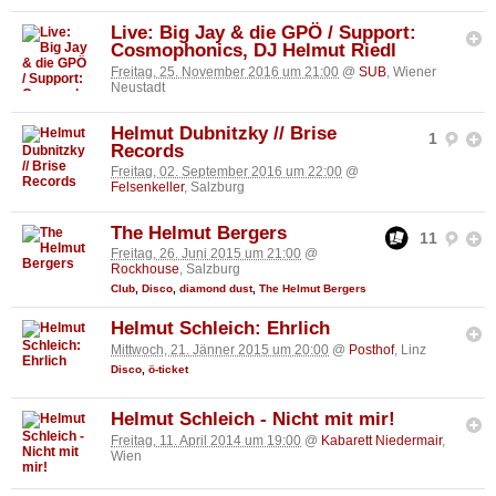
Live: Big Jay & die GPÖ / Support:
Cosmophonics, DJ Helmut Riedl
Freitag, 25. November 2016 um 21:00
@
SUB
, Wiener
Neustadt
Helmut Dubnitzky // Brise
1
Records
Freitag, 02. September 2016 um 22:00
@
Felsenkeller
, Salzburg
The Helmut Bergers
11
Freitag, 26. Juni 2015 um 21:00
@
Rockhouse
, Salzburg
Club
,
Disco
,
diamond dust
,
The Helmut Bergers
Helmut Schleich: Ehrlich
Mittwoch, 21. Jänner 2015 um 20:00
@
Posthof
, Linz
Disco
,
ö-ticket
Helmut Schleich - Nicht mit mir!
Freitag, 11. April 2014 um 19:00
@
Kabarett Niedermair
,
Wien