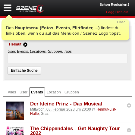
Schon Registriert?
Logg Dich ein!
Close
Das
Hauptmenu (Fotos, Events, Flirtfinder, ...)
findest du
Einfache Suche
links oben, wenn du auf das Menuicon / Szene1 Logo tippst.
Helmut
User, Events, Locations, Gruppen, Tags
Einfache Suche
Alles
User
Events
Location
Gruppen
Der kleine Prinz - Das Musical
Mittwoch, 08. Februar 2023 um 20:00
@
Helmut-List-
Halle
, Graz
The Chippendales - Get Naughty Tour
2022