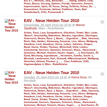
B.E.S.T.
,
Herrlich
,
Jazz
,
Bisschen.......
,
Swing
,
Gitarre
,
Club
,
Piano
,
Bossa
,
Gesang
,
Spielen
,
Freude
,
Sprechen
,
Konzert
,
Improvisation
,
Spiel
,
AT
,
Kurze
,
String
,
Schlicht
,
Schau
,
De....
,
Konzentriert
,
Orchester
,
Helmut
,
Publikum
,
Team
,
Bad
Schallerbach
,
4701
,
Promenade 2
EAV - Neue Helden Tour 2010
Donnerstag, 29. April 2010 um 19:30
@
Wiener
Stadthalle
, Wien - Rudolfsheim
Schön
,
Tussi
,
Laut
,
Sympathisch
,
Glücklich
,
Trottel
,
Bier
,
Liebe
,
*Bussi*
,
Unschuldig
,
Bitterböse
,
Musiker
,
Irgendwie
,
Überlegen
,
Österreich
,
Reiten
,
Raus :)
,
Bauer
,
...Eigentlich...
,
Bitte
,
Umsonst
,
Rock
,
Hits
,
Helden
,
Stimmung
,
Konzerte
,
Live
,
Hören
,
Wolfgang
Amadeus
,
Lied
,
Amadeus
,
Gerne
,
Leben
,
Jukebox
,
Singen
,
Band
,
Szene
,
Kinder
,
Thomas
,
Wirtschaft
,
Geld
,
Lieben
,
Instrumente
,
Karriere
,
Spannen
,
Schreien
,
Klaus
,
-Steiermark-
,
Zynismus
,
Michael
,
Konzert
,
Hauen
,
Sagen.....:-)
,
Anschauen
,
AT
,
Sand
,
Mischung
,
Irgendwann..
,
Verstehen
,
Goethe
,
Sucht :-)
,
Weshalb
,
Landsmann
,
Karl
,
Verkauft
,
♥Märchenprinz♥
,
Wolfgang
,
Streichen
,
Helmut
,
Flecken ;)
,
,..... Ciao
,
Publikum
,
1150
,
Vogelweidplatz 4
,
Wien - Rudolfsheim
EAV - Neue Helden Tour 2010
Sonntag, 25. April 2010 um 19:30
@
Arena Nova
, Wr.
Neustadt
Schön
,
Tussi
,
Laut
,
Sympathisch
,
Glücklich
,
Trottel
,
Bier
,
Liebe
,
*Bussi*
,
Unschuldig
,
Bitterböse
,
Musiker
,
Irgendwie
,
Überlegen
,
Österreich
,
Reiten
,
Raus :)
,
Bauer
,
...Eigentlich...
,
Bitte
,
Umsonst
,
Rock
,
Hits
,
Helden
,
Stimmung
,
Konzerte
,
Live
,
Hören
,
Wolfgang
Amadeus
,
Lied
,
Amadeus
,
Gerne
,
Leben
,
Jukebox
,
Singen
,
Band
,
Szene
,
Kinder
,
Thomas
,
Wirtschaft
,
Geld
,
Lieben
,
Instrumente
,
Karriere
,
Spannen
,
Schreien
,
Klaus
,
-Steiermark-
,
Zynismus
,
Michael
,
Konzert
,
Hauen
,
Sagen.....:-)
,
Anschauen
,
AT
,