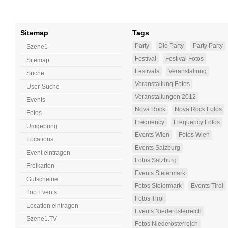
Sitemap
Tags
Party
Die Party
Party Party
Szene1
Festival
Festival Fotos
Sitemap
Festivals
Veranstaltung
Suche
Veranstaltung Fotos
User-Suche
Veranstaltungen 2012
Events
Nova Rock
Nova Rock Fotos
Fotos
Frequency
Frequency Fotos
Umgebung
Events Wien
Fotos Wien
Locations
Events Salzburg
Event eintragen
Fotos Salzburg
Freikarten
Events Steiermark
Gutscheine
Fotos Steiermark
Events Tirol
Top Events
Fotos Tirol
Location eintragen
Events Niederösterreich
Szene1.TV
Fotos Niederösterreich