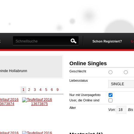
K
Schon Registriert?
L
Online Singles
inde Hollabrunn
Geschlecht
Liebesstatus
1
2
3
4
5
6
9
Nur mit Userpagefoto
User, die Online sind
Alter
Von
:
Bis