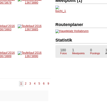
Meetpoint (1)
buchi_1
5m
Routenplaner
Statistik
180
1
0
Fotos
Meetpoints
Postings
A
1
2
3
4
5
6
9