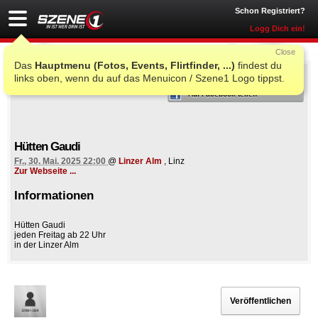
Schon Registriert?
Logg Dich ein!
Close
Das
Hauptmenu (Fotos, Events, Flirtfinder, ...)
findest du
ICH WAR AUCH DORT
links oben, wenn du auf das Menuicon / Szene1 Logo tippst.
Auf Facebook teilen
Hütten Gaudi
Fr., 30. Mai. 2025 22:00
@
Linzer Alm
, Linz
Zur Webseite ...
Informationen
Hütten Gaudi
jeden Freitag ab 22 Uhr
in der Linzer Alm